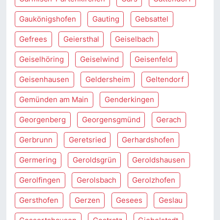
Gaukönigshofen
Gauting
Gebsattel
Gefrees
Geiersthal
Geiselbach
Geiselhöring
Geiselwind
Geisenfeld
Geisenhausen
Geldersheim
Geltendorf
Gemünden am Main
Genderkingen
Georgenberg
Georgensgmünd
Gerach
Gerbrunn
Geretsried
Gerhardshofen
Germering
Geroldsgrün
Geroldshausen
Gerolfingen
Gerolsbach
Gerolzhofen
Gersthofen
Gerzen
Gesees
Geslau