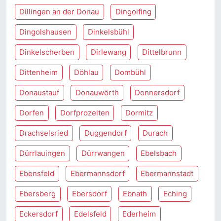
Dillingen an der Donau
Dingolfing
Dingolshausen
Dinkelsbühl
Dinkelscherben
Dirlewang
Dittelbrunn
Dittenheim
Döhlau
Dombühl
Donaustauf
Donauwörth
Donnersdorf
Dorfen
Dorfprozelten
Dormitz
Drachselsried
Duggendorf
Durach
Dürrlauingen
Dürrwangen
Ebelsbach
Ebensfeld
Ebermannsdorf
Ebermannstadt
Ebersberg
Ebersdorf
Ebnath
Eching
Eckersdorf
Edelsfeld
Ederheim