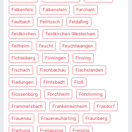
Falkenfels
Falkenstein
Farchant
Faulbach
Feilitzsch
Feldafing
Feldkirchen
Feldkirchen-Westerham
Fellheim
Feucht
Feuchtwangen
Fichtelberg
Finningen
Finsing
Fischach
Fischbachau
Flachslanden
Fladungen
Flintsbach
Floß
Flossenbürg
Forchheim
Forstinning
Frammersbach
Frankenwinheim
Frasdorf
Frauenau
Fraueneuharting
Fraunberg
Freihung
Freilassing
Freising