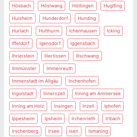
Hösbach
Höslwang
Höttingen
Huglfing
Huisheim
Hunderdorf
Hunding
Hurlach
Hutthurm
Ichenhausen
Icking
Iffeldorf
Igensdorf
Iggensbach
Ihrlerstein
Illertissen
Illschwang
Ilmmünster
Immenreuth
Immenstadt im Allgäu
Inchenhofen
Ingolstadt
Innernzell
Inning am Ammersee
Inning am Holz
Insingen
Inzell
Iphofen
Ippesheim
Ipsheim
Irchenrieth
Irlbach
Irschenberg
Irsee
Isen
Ismaning