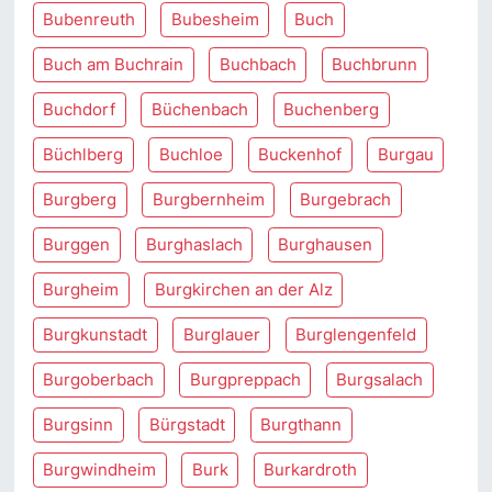
Bubenreuth
Bubesheim
Buch
Buch am Buchrain
Buchbach
Buchbrunn
Buchdorf
Büchenbach
Buchenberg
Büchlberg
Buchloe
Buckenhof
Burgau
Burgberg
Burgbernheim
Burgebrach
Burggen
Burghaslach
Burghausen
Burgheim
Burgkirchen an der Alz
Burgkunstadt
Burglauer
Burglengenfeld
Burgoberbach
Burgpreppach
Burgsalach
Burgsinn
Bürgstadt
Burgthann
Burgwindheim
Burk
Burkardroth