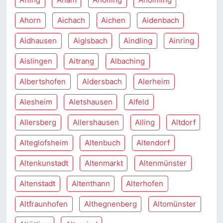
Ahorn
Aichach
Aichen
Aidenbach
Aidhausen
Aiglsbach
Aindling
Ainring
Aislingen
Aitrang
Albaching
Albertshofen
Aldersbach
Alerheim
Alesheim
Aletshausen
Alfeld
Allersberg
Allershausen
Alling
Altdorf
Alteglofsheim
Altenbuch
Altendorf
Altenkunstadt
Altenmarkt
Altenmünster
Altenstadt
Altenthann
Alterhofen
Altfraunhofen
Althegnenberg
Altomünster