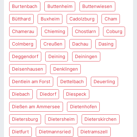
Burtenbach
Buttenheim
Buttenwiesen
Bütthard
Buxheim
Cadolzburg
Cham
Chamerau
Chieming
Chostlarn
Coburg
Colmberg
Creußen
Dachau
Dasing
Deggendorf
Deining
Deiningen
Deisenhausen
Denklingen
Dentlein am Forst
Dettelbach
Deuerling
Diebach
Diedorf
Diespeck
Dießen am Ammersee
Dietenhofen
Dietersburg
Dietersheim
Dieterskirchen
Dietfurt
Dietmannsried
Dietramszell