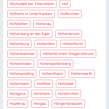
Höchstädt bei Thiersheim
Hof
Hofheim in Unterfranken
Hofkirchen
Hofstetten
Hohenau
Hohenberg an der Eger
Hohenbrunn
Hohenburg
Hohenfels
Hohenfurch
Hohenkammer
Höhenkirchen-Siegertsbrunn
Hohenlinden
Hohenpeißenberg
Hohenpolding
Hohenthann
Hohenwarth
Hollenbach
Hollfeld
Hollstadt
Holzgünz
Holzheim
Holzkirchen
Hopferau
Horgau
Hörgertshausen