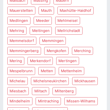
Maßbach
Massing
Mauern
Mauerstetten
Mauth
Maxhütte-Haidhof
Medlingen
Meeder
Mehlmeisel
Mehring
Meitingen
Mellrichstadt
Memmelsdorf
Memmingen
Memmingerberg
Mengkofen
Merching
Mering
Merkendorf
Mertingen
Mespelbrunn
Metten
Mettenheim
Michelau
Michelsneukirchen
Mickhausen
Miesbach
Miltach
Miltenberg
Mindelheim
Mintraching
Missen-Wilhams