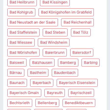
Bad Heilbrunn
Bad Kissingen
Bad Kohlgrub
Bad Königshofen im Grabfeld
Bad Neustadt an der Saale
Bad Reichenhall
Bad Staffelstein
Bad Steben
Bad Tölz
Bad Wiessee
Bad Windsheim
Bad Wörishofen
Baierbrunn
Baiersdorf
Baisweil
Balzhausen
Bamberg
Barbing
Bärnau
Bastheim
Baudenbach
Baunach
Bayerbach
Bayerisch Eisenstein
Bayerisch Gmain
Bayreuth
Bayrischzell
Bechtsrieth
Bellenberg
Benediktbeuern