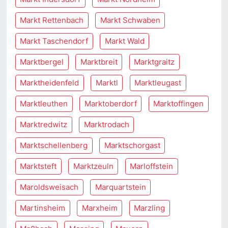
Markt Rettenbach
Markt Schwaben
Markt Taschendorf
Markt Wald
Marktbergel
Marktbreit
Marktgraitz
Marktheidenfeld
Marktl
Marktleugast
Marktleuthen
Marktoberdorf
Marktoffingen
Marktredwitz
Marktrodach
Marktschellenberg
Marktschorgast
Marktsteft
Marktzeuln
Marloffstein
Maroldsweisach
Marquartstein
Martinsheim
Marxheim
Marzling