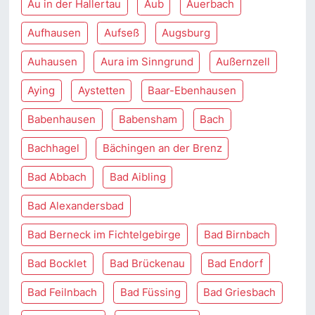
Au in der Hallertau
Aub
Auerbach
Aufhausen
Aufseß
Augsburg
Auhausen
Aura im Sinngrund
Außernzell
Aying
Aystetten
Baar-Ebenhausen
Babenhausen
Babensham
Bach
Bachhagel
Bächingen an der Brenz
Bad Abbach
Bad Aibling
Bad Alexandersbad
Bad Berneck im Fichtelgebirge
Bad Birnbach
Bad Bocklet
Bad Brückenau
Bad Endorf
Bad Feilnbach
Bad Füssing
Bad Griesbach