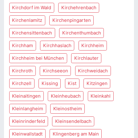
Kirchdorf im Wald
Kirchehrenbach
Kirchenlamitz
Kirchenpingarten
Kirchensittenbach
Kirchenthumbach
Kirchham
Kirchhaslach
Kirchheim
Kirchheim bei München
Kirchlauter
Kirchroth
Kirchseeon
Kirchweidach
Kirchzell
Kissing
Kist
Kitzingen
Kleinaitingen
Kleinheubach
Kleinkahl
Kleinlangheim
Kleinostheim
Kleinrinderfeld
Kleinsendelbach
Kleinwallstadt
Klingenberg am Main