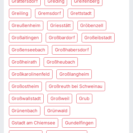
Grattersdorf
Greding
Greifenberg
Greiling
Gremsdorf
Grettstadt
Greußenheim
Griesstätt
Gröbenzell
Großaitingen
Großbardorf
Großeibstadt
Großenseebach
Großhabersdorf
Großheirath
Großheubach
Großkarolinenfeld
Großlangheim
Großostheim
Großreuth bei Schweinau
Großwallstadt
Großweil
Grub
Grünenbach
Grünwald
Gstadt am Chiemsee
Gundelfingen