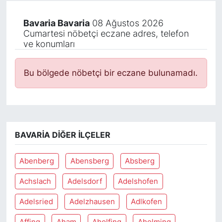
Bavaria Bavaria
08 Ağustos 2026
Cumartesi nöbetçi eczane adres, telefon
ve konumları
Bu bölgede nöbetçi bir eczane bulunamadı.
BAVARIA DIĞER İLÇELER
Abenberg
Abensberg
Absberg
Achslach
Adelsdorf
Adelshofen
Adelsried
Adelzhausen
Adlkofen
Affing
Aham
Aholfing
Aholming