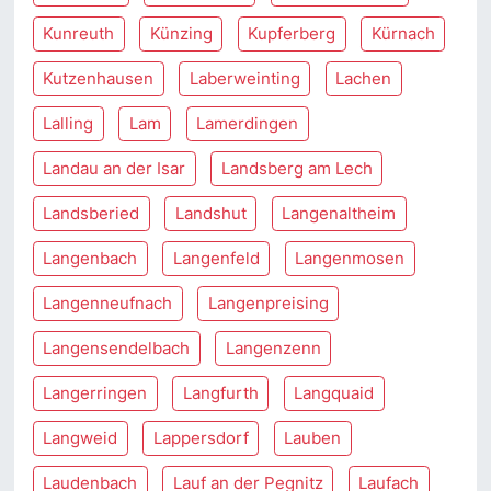
Kunreuth
Künzing
Kupferberg
Kürnach
Kutzenhausen
Laberweinting
Lachen
Lalling
Lam
Lamerdingen
Landau an der Isar
Landsberg am Lech
Landsberied
Landshut
Langenaltheim
Langenbach
Langenfeld
Langenmosen
Langenneufnach
Langenpreising
Langensendelbach
Langenzenn
Langerringen
Langfurth
Langquaid
Langweid
Lappersdorf
Lauben
Laudenbach
Lauf an der Pegnitz
Laufach