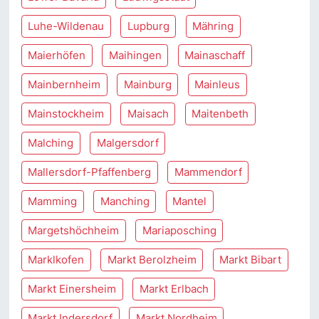
Luhe-Wildenau
Lupburg
Mähring
Maierhöfen
Maihingen
Mainaschaff
Mainbernheim
Mainburg
Mainleus
Mainstockheim
Maisach
Maitenbeth
Malching
Malgersdorf
Mallersdorf-Pfaffenberg
Mammendorf
Mamming
Manching
Mantel
Margetshöchheim
Mariaposching
Marklkofen
Markt Berolzheim
Markt Bibart
Markt Einersheim
Markt Erlbach
Markt Indersdorf
Markt Nordheim