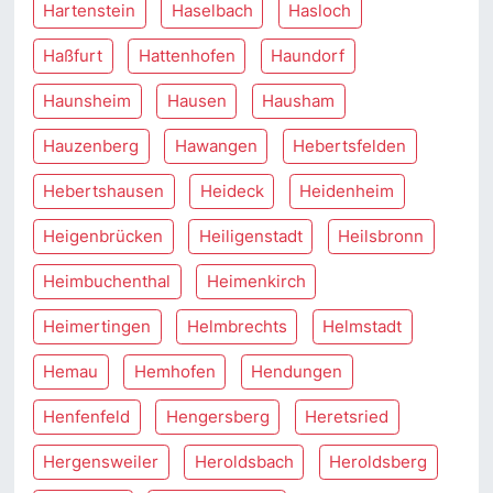
Hartenstein
Haselbach
Hasloch
Haßfurt
Hattenhofen
Haundorf
Haunsheim
Hausen
Hausham
Hauzenberg
Hawangen
Hebertsfelden
Hebertshausen
Heideck
Heidenheim
Heigenbrücken
Heiligenstadt
Heilsbronn
Heimbuchenthal
Heimenkirch
Heimertingen
Helmbrechts
Helmstadt
Hemau
Hemhofen
Hendungen
Henfenfeld
Hengersberg
Heretsried
Hergensweiler
Heroldsbach
Heroldsberg