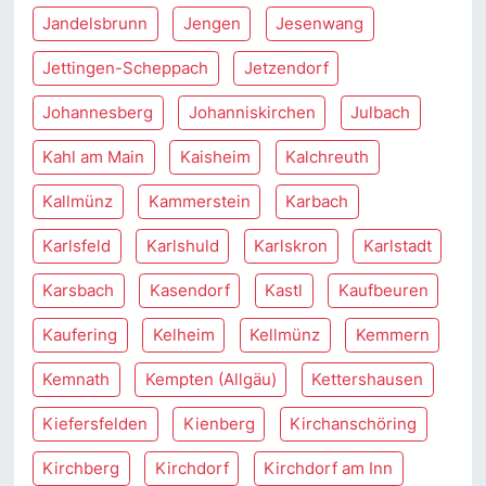
Jandelsbrunn
Jengen
Jesenwang
Jettingen-Scheppach
Jetzendorf
Johannesberg
Johanniskirchen
Julbach
Kahl am Main
Kaisheim
Kalchreuth
Kallmünz
Kammerstein
Karbach
Karlsfeld
Karlshuld
Karlskron
Karlstadt
Karsbach
Kasendorf
Kastl
Kaufbeuren
Kaufering
Kelheim
Kellmünz
Kemmern
Kemnath
Kempten (Allgäu)
Kettershausen
Kiefersfelden
Kienberg
Kirchanschöring
Kirchberg
Kirchdorf
Kirchdorf am Inn