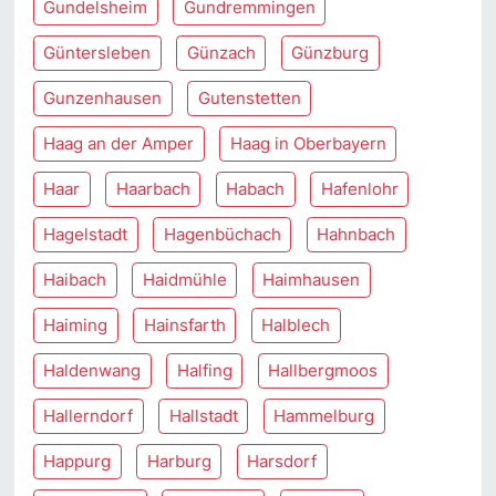
Gundelsheim
Gundremmingen
Güntersleben
Günzach
Günzburg
Gunzenhausen
Gutenstetten
Haag an der Amper
Haag in Oberbayern
Haar
Haarbach
Habach
Hafenlohr
Hagelstadt
Hagenbüchach
Hahnbach
Haibach
Haidmühle
Haimhausen
Haiming
Hainsfarth
Halblech
Haldenwang
Halfing
Hallbergmoos
Hallerndorf
Hallstadt
Hammelburg
Happurg
Harburg
Harsdorf