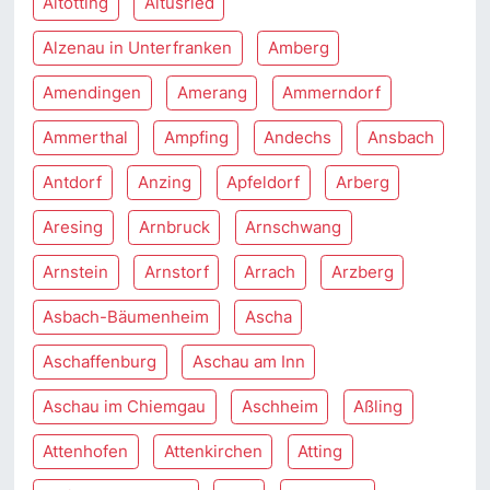
Altötting
Altusried
Alzenau in Unterfranken
Amberg
Amendingen
Amerang
Ammerndorf
Ammerthal
Ampfing
Andechs
Ansbach
Antdorf
Anzing
Apfeldorf
Arberg
Aresing
Arnbruck
Arnschwang
Arnstein
Arnstorf
Arrach
Arzberg
Asbach-Bäumenheim
Ascha
Aschaffenburg
Aschau am Inn
Aschau im Chiemgau
Aschheim
Aßling
Attenhofen
Attenkirchen
Atting