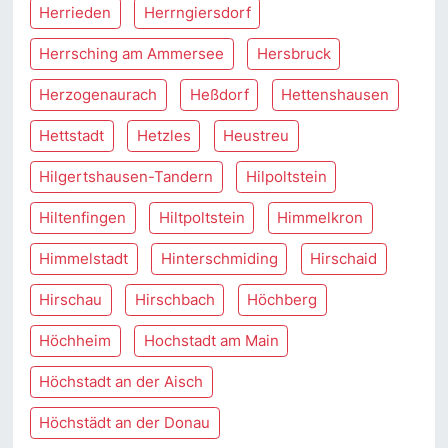
Herrieden
Herrngiersdorf
Herrsching am Ammersee
Hersbruck
Herzogenaurach
Heßdorf
Hettenshausen
Hettstadt
Hetzles
Heustreu
Hilgertshausen-Tandern
Hilpoltstein
Hiltenfingen
Hiltpoltstein
Himmelkron
Himmelstadt
Hinterschmiding
Hirschaid
Hirschau
Hirschbach
Höchberg
Höchheim
Hochstadt am Main
Höchstadt an der Aisch
Höchstädt an der Donau