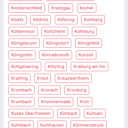
Klosterlechfeld
Knetzgau
Kochel
Köditz
Ködnitz
Köfering
Kohlberg
Kolbermoor
Kolitzheim
Kollnburg
Königsbrunn
Königsdorf
Königsfeld
Königstein
Konradsreuth
Konzell
Kottgeisering
Kötzting
Kraiburg am Inn
Krailling
Kreut
Kreuzwertheim
Krombach
Kronach
Kronburg
Krumbach
Krummennaab
Krün
Kueps Oberfranken
Kühbach
Kulmain
Kulmbach
Kumhausen
Kümmersbruck