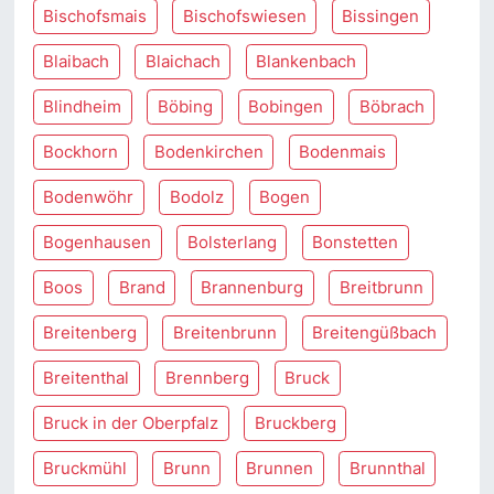
Bischofsmais
Bischofswiesen
Bissingen
Blaibach
Blaichach
Blankenbach
Blindheim
Böbing
Bobingen
Böbrach
Bockhorn
Bodenkirchen
Bodenmais
Bodenwöhr
Bodolz
Bogen
Bogenhausen
Bolsterlang
Bonstetten
Boos
Brand
Brannenburg
Breitbrunn
Breitenberg
Breitenbrunn
Breitengüßbach
Breitenthal
Brennberg
Bruck
Bruck in der Oberpfalz
Bruckberg
Bruckmühl
Brunn
Brunnen
Brunnthal