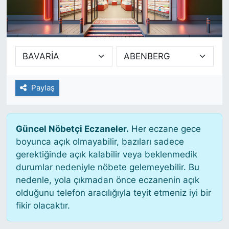
SİYASET
SAĞLIK
Paylaş
Güncel Nöbetçi Eczaneler.
Her eczane gece
boyunca açık olmayabilir, bazıları sadece
gerektiğinde açık kalabilir veya beklenmedik
durumlar nedeniyle nöbete gelemeyebilir. Bu
nedenle, yola çıkmadan önce eczanenin açık
olduğunu telefon aracılığıyla teyit etmeniz iyi bir
fikir olacaktır.