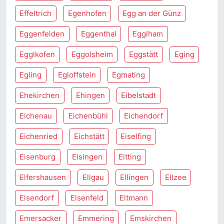
Effeltrich
Egenhofen
Egg an der Günz
Eggenfelden
Eggenthal
Egglham
Egglkofen
Eggolsheim
Eggstätt
Eging
Egling
Egloffstein
Egmating
Ehekirchen
Ehingen
Eibelstadt
Eichenau
Eichenbühl
Eichendorf
Eichenried
Eichstätt
Eiselfing
Eisenburg
Eisingen
Eitting
Elfershausen
Ellgau
Ellingen
Ellzee
Elsendorf
Elsenfeld
Eltmann
Emersacker
Emmering
Emskirchen