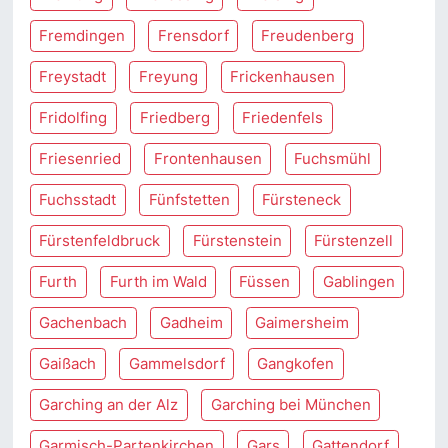
Fremdingen
Frensdorf
Freudenberg
Freystadt
Freyung
Frickenhausen
Fridolfing
Friedberg
Friedenfels
Friesenried
Frontenhausen
Fuchsmühl
Fuchsstadt
Fünfstetten
Fürsteneck
Fürstenfeldbruck
Fürstenstein
Fürstenzell
Furth
Furth im Wald
Füssen
Gablingen
Gachenbach
Gadheim
Gaimersheim
Gaißach
Gammelsdorf
Gangkofen
Garching an der Alz
Garching bei München
Garmisch-Partenkirchen
Gars
Gattendorf