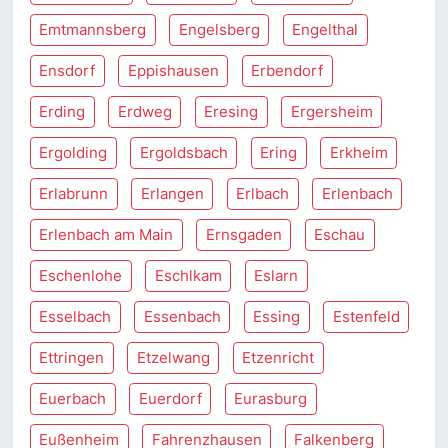
Emtmannsberg
Engelsberg
Engelthal
Ensdorf
Eppishausen
Erbendorf
Erding
Erdweg
Eresing
Ergersheim
Ergolding
Ergoldsbach
Ering
Erkheim
Erlabrunn
Erlangen
Erlbach
Erlenbach
Erlenbach am Main
Ernsgaden
Eschau
Eschenlohe
Eschlkam
Eslarn
Esselbach
Essenbach
Essing
Estenfeld
Ettringen
Etzelwang
Etzenricht
Euerbach
Euerdorf
Eurasburg
Eußenheim
Fahrenzhausen
Falkenberg