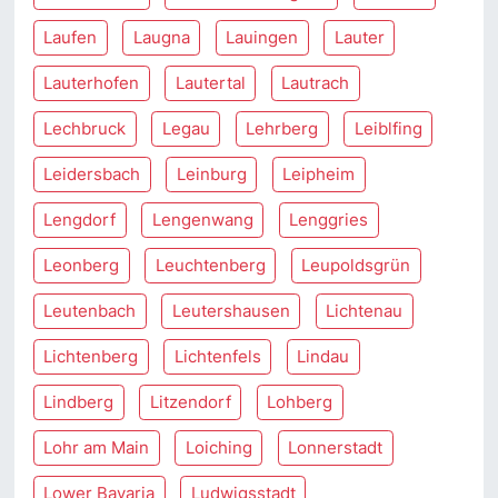
Laufen
Laugna
Lauingen
Lauter
Lauterhofen
Lautertal
Lautrach
Lechbruck
Legau
Lehrberg
Leiblfing
Leidersbach
Leinburg
Leipheim
Lengdorf
Lengenwang
Lenggries
Leonberg
Leuchtenberg
Leupoldsgrün
Leutenbach
Leutershausen
Lichtenau
Lichtenberg
Lichtenfels
Lindau
Lindberg
Litzendorf
Lohberg
Lohr am Main
Loiching
Lonnerstadt
Lower Bavaria
Ludwigsstadt