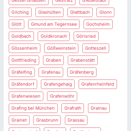
Gessertshausen
Gestratz
Giebelstadt
Gilching
Glashütten
Glattbach
Glonn
Glött
Gmund am Tegernsee
Gochsheim
Goldbach
Goldkronach
Görisried
Gössenheim
Gößweinstein
Gotteszell
Gottfrieding
Graben
Grabenstätt
Gräfelfing
Grafenau
Gräfenberg
Gräfendorf
Grafengehaig
Grafenrheinfeld
Grafenwiesen
Grafenwöhr
Grafing bei München
Grafrath
Grainau
Grainet
Grasbrunn
Grassau