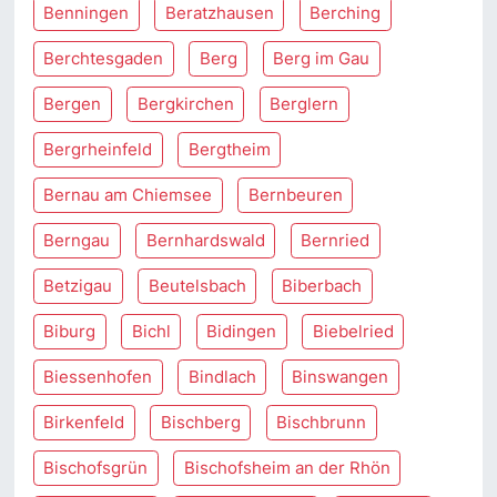
Benningen
Beratzhausen
Berching
Berchtesgaden
Berg
Berg im Gau
Bergen
Bergkirchen
Berglern
Bergrheinfeld
Bergtheim
Bernau am Chiemsee
Bernbeuren
Berngau
Bernhardswald
Bernried
Betzigau
Beutelsbach
Biberbach
Biburg
Bichl
Bidingen
Biebelried
Biessenhofen
Bindlach
Binswangen
Birkenfeld
Bischberg
Bischbrunn
Bischofsgrün
Bischofsheim an der Rhön