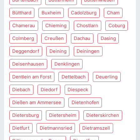
Bütthard
Buxheim
Cadolzburg
Cham
Chamerau
Chieming
Chostlarn
Coburg
Colmberg
Creußen
Dachau
Dasing
Deggendorf
Deining
Deiningen
Deisenhausen
Denklingen
Dentlein am Forst
Dettelbach
Deuerling
Diebach
Diedorf
Diespeck
Dießen am Ammersee
Dietenhofen
Dietersburg
Dietersheim
Dieterskirchen
Dietfurt
Dietmannsried
Dietramszell