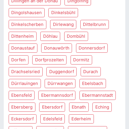
Dillingen an der Donau
Dingolfing
Dingolshausen
Dinkelsbühl
Dinkelscherben
Dirlewang
Dittelbrunn
Dittenheim
Döhlau
Dombühl
Donaustauf
Donauwörth
Donnersdorf
Dorfen
Dorfprozelten
Dormitz
Drachselsried
Duggendorf
Durach
Dürrlauingen
Dürrwangen
Ebelsbach
Ebensfeld
Ebermannsdorf
Ebermannstadt
Ebersberg
Ebersdorf
Ebnath
Eching
Eckersdorf
Edelsfeld
Ederheim