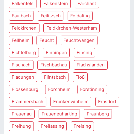
Falkenfels
Falkenstein
Farchant
Faulbach
Feilitzsch
Feldafing
Feldkirchen
Feldkirchen-Westerham
Fellheim
Feucht
Feuchtwangen
Fichtelberg
Finningen
Finsing
Fischach
Fischbachau
Flachslanden
Fladungen
Flintsbach
Floß
Flossenbürg
Forchheim
Forstinning
Frammersbach
Frankenwinheim
Frasdorf
Frauenau
Fraueneuharting
Fraunberg
Freihung
Freilassing
Freising