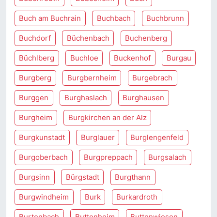
Buch am Buchrain
Buchbach
Buchbrunn
Buchdorf
Büchenbach
Buchenberg
Büchlberg
Buchloe
Buckenhof
Burgau
Burgberg
Burgbernheim
Burgebrach
Burggen
Burghaslach
Burghausen
Burgheim
Burgkirchen an der Alz
Burgkunstadt
Burglauer
Burglengenfeld
Burgoberbach
Burgpreppach
Burgsalach
Burgsinn
Bürgstadt
Burgthann
Burgwindheim
Burk
Burkardroth
Burtenbach
Buttenheim
Buttenwiesen