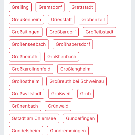
Greiling
Gremsdorf
Grettstadt
Greußenheim
Griesstätt
Gröbenzell
Großaitingen
Großbardorf
Großeibstadt
Großenseebach
Großhabersdorf
Großheirath
Großheubach
Großkarolinenfeld
Großlangheim
Großostheim
Großreuth bei Schweinau
Großwallstadt
Großweil
Grub
Grünenbach
Grünwald
Gstadt am Chiemsee
Gundelfingen
Gundelsheim
Gundremmingen