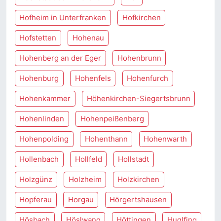
Hofheim in Unterfranken
Hofkirchen
Hofstetten
Hohenau
Hohenberg an der Eger
Hohenbrunn
Hohenburg
Hohenfels
Hohenfurch
Hohenkammer
Höhenkirchen-Siegertsbrunn
Hohenlinden
Hohenpeißenberg
Hohenpolding
Hohenthann
Hohenwarth
Hollenbach
Hollfeld
Hollstadt
Holzgünz
Holzheim
Holzkirchen
Hopferau
Horgau
Hörgertshausen
Hösbach
Höslwang
Höttingen
Huglfing