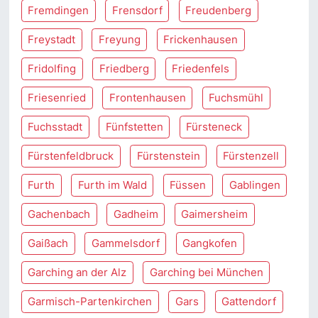
Fremdingen
Frensdorf
Freudenberg
Freystadt
Freyung
Frickenhausen
Fridolfing
Friedberg
Friedenfels
Friesenried
Frontenhausen
Fuchsmühl
Fuchsstadt
Fünfstetten
Fürsteneck
Fürstenfeldbruck
Fürstenstein
Fürstenzell
Furth
Furth im Wald
Füssen
Gablingen
Gachenbach
Gadheim
Gaimersheim
Gaißach
Gammelsdorf
Gangkofen
Garching an der Alz
Garching bei München
Garmisch-Partenkirchen
Gars
Gattendorf