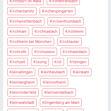
Kirchdorf im Wald
Kirchehrenbach
Kirchenlamitz
Kirchenpingarten
Kirchensittenbach
Kirchenthumbach
Kirchham
Kirchhaslach
Kirchheim
Kirchheim bei München
Kirchlauter
Kirchroth
Kirchseeon
Kirchweidach
Kirchzell
Kissing
Kist
Kitzingen
Kleinaitingen
Kleinheubach
Kleinkahl
Kleinlangheim
Kleinostheim
Kleinrinderfeld
Kleinsendelbach
Kleinwallstadt
Klingenberg am Main