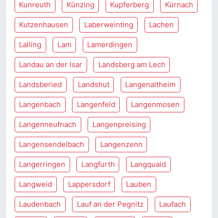
Kunreuth
Künzing
Kupferberg
Kürnach
Kutzenhausen
Laberweinting
Lachen
Lalling
Lam
Lamerdingen
Landau an der Isar
Landsberg am Lech
Landsberied
Landshut
Langenaltheim
Langenbach
Langenfeld
Langenmosen
Langenneufnach
Langenpreising
Langensendelbach
Langenzenn
Langerringen
Langfurth
Langquaid
Langweid
Lappersdorf
Lauben
Laudenbach
Lauf an der Pegnitz
Laufach