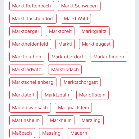
Markt Rettenbach
Markt Schwaben
Markt Taschendorf
Markt Wald
Marktbergel
Marktbreit
Marktgraitz
Marktheidenfeld
Marktl
Marktleugast
Marktleuthen
Marktoberdorf
Marktoffingen
Marktredwitz
Marktrodach
Marktschellenberg
Marktschorgast
Marktsteft
Marktzeuln
Marloffstein
Maroldsweisach
Marquartstein
Martinsheim
Marxheim
Marzling
Maßbach
Massing
Mauern