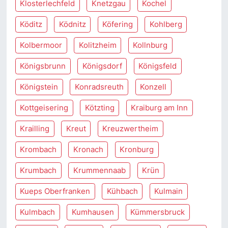
Klosterlechfeld
Knetzgau
Kochel
Köditz
Ködnitz
Köfering
Kohlberg
Kolbermoor
Kolitzheim
Kollnburg
Königsbrunn
Königsdorf
Königsfeld
Königstein
Konradsreuth
Konzell
Kottgeisering
Kötzting
Kraiburg am Inn
Krailling
Kreut
Kreuzwertheim
Krombach
Kronach
Kronburg
Krumbach
Krummennaab
Krün
Kueps Oberfranken
Kühbach
Kulmain
Kulmbach
Kumhausen
Kümmersbruck