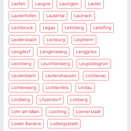
Laufen
Laugna
Lauingen
Lauter
Lauterhofen
Lautertal
Lautrach
Lechbruck
Legau
Lehrberg
Leiblfing
Leidersbach
Leinburg
Leipheim
Lengdorf
Lengenwang
Lenggries
Leonberg
Leuchtenberg
Leupoldsgrün
Leutenbach
Leutershausen
Lichtenau
Lichtenberg
Lichtenfels
Lindau
Lindberg
Litzendorf
Lohberg
Lohr am Main
Loiching
Lonnerstadt
Lower Bavaria
Ludwigsstadt