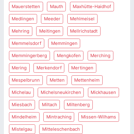
Mauerstetten
Mauth
Maxhütte-Haidhof
Medlingen
Meeder
Mehlmeisel
Mehring
Meitingen
Mellrichstadt
Memmelsdorf
Memmingen
Memmingerberg
Mengkofen
Merching
Mering
Merkendorf
Mertingen
Mespelbrunn
Metten
Mettenheim
Michelau
Michelsneukirchen
Mickhausen
Miesbach
Miltach
Miltenberg
Mindelheim
Mintraching
Missen-Wilhams
Mistelgau
Mitteleschenbach