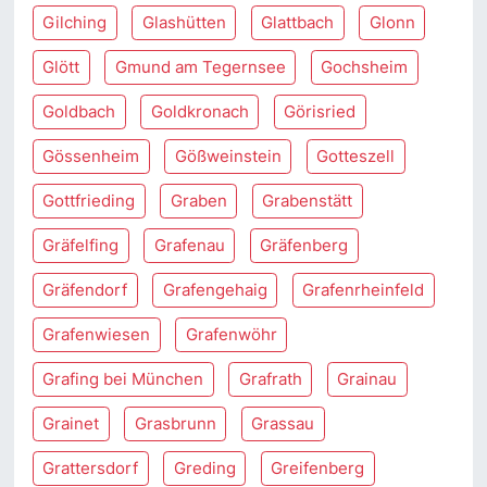
Gilching
Glashütten
Glattbach
Glonn
Glött
Gmund am Tegernsee
Gochsheim
Goldbach
Goldkronach
Görisried
Gössenheim
Gößweinstein
Gotteszell
Gottfrieding
Graben
Grabenstätt
Gräfelfing
Grafenau
Gräfenberg
Gräfendorf
Grafengehaig
Grafenrheinfeld
Grafenwiesen
Grafenwöhr
Grafing bei München
Grafrath
Grainau
Grainet
Grasbrunn
Grassau
Grattersdorf
Greding
Greifenberg