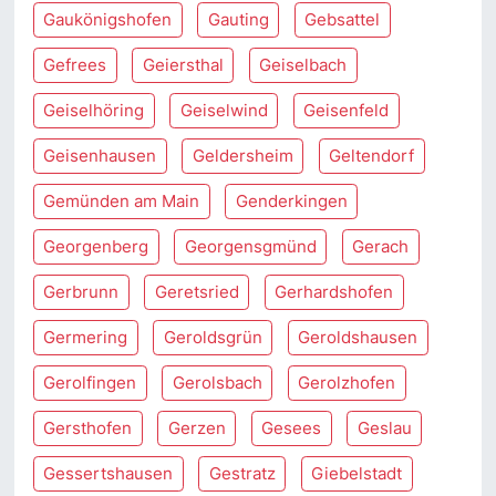
Gaukönigshofen
Gauting
Gebsattel
Gefrees
Geiersthal
Geiselbach
Geiselhöring
Geiselwind
Geisenfeld
Geisenhausen
Geldersheim
Geltendorf
Gemünden am Main
Genderkingen
Georgenberg
Georgensgmünd
Gerach
Gerbrunn
Geretsried
Gerhardshofen
Germering
Geroldsgrün
Geroldshausen
Gerolfingen
Gerolsbach
Gerolzhofen
Gersthofen
Gerzen
Gesees
Geslau
Gessertshausen
Gestratz
Giebelstadt