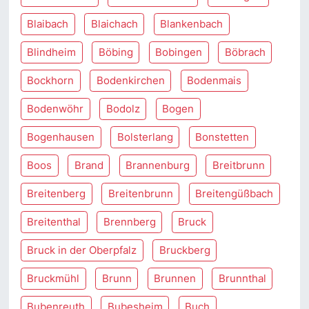
Blaibach
Blaichach
Blankenbach
Blindheim
Böbing
Bobingen
Böbrach
Bockhorn
Bodenkirchen
Bodenmais
Bodenwöhr
Bodolz
Bogen
Bogenhausen
Bolsterlang
Bonstetten
Boos
Brand
Brannenburg
Breitbrunn
Breitenberg
Breitenbrunn
Breitengüßbach
Breitenthal
Brennberg
Bruck
Bruck in der Oberpfalz
Bruckberg
Bruckmühl
Brunn
Brunnen
Brunnthal
Bubenreuth
Bubesheim
Buch