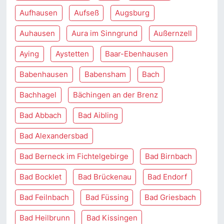
Aufhausen
Aufseß
Augsburg
Auhausen
Aura im Sinngrund
Außernzell
Aying
Aystetten
Baar-Ebenhausen
Babenhausen
Babensham
Bach
Bachhagel
Bächingen an der Brenz
Bad Abbach
Bad Aibling
Bad Alexandersbad
Bad Berneck im Fichtelgebirge
Bad Birnbach
Bad Bocklet
Bad Brückenau
Bad Endorf
Bad Feilnbach
Bad Füssing
Bad Griesbach
Bad Heilbrunn
Bad Kissingen