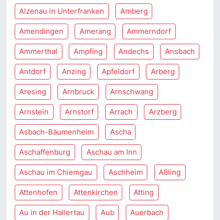
Alzenau in Unterfranken
Amberg
Amendingen
Amerang
Ammerndorf
Ammerthal
Ampfing
Andechs
Ansbach
Antdorf
Anzing
Apfeldorf
Arberg
Aresing
Arnbruck
Arnschwang
Arnstein
Arnstorf
Arrach
Arzberg
Asbach-Bäumenheim
Ascha
Aschaffenburg
Aschau am Inn
Aschau im Chiemgau
Aschheim
Aßling
Attenhofen
Attenkirchen
Atting
Au in der Hallertau
Aub
Auerbach