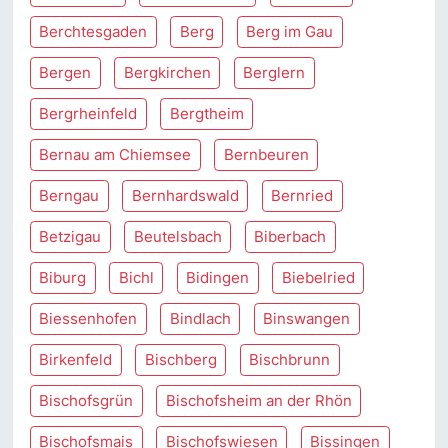
Berchtesgaden
Berg
Berg im Gau
Bergen
Bergkirchen
Berglern
Bergrheinfeld
Bergtheim
Bernau am Chiemsee
Bernbeuren
Berngau
Bernhardswald
Bernried
Betzigau
Beutelsbach
Biberbach
Biburg
Bichl
Bidingen
Biebelried
Biessenhofen
Bindlach
Binswangen
Birkenfeld
Bischberg
Bischbrunn
Bischofsgrün
Bischofsheim an der Rhön
Bischofsmais
Bischofswiesen
Bissingen