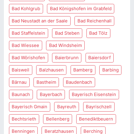
Bad Kohlgrub
Bad Königshofen im Grabfeld
Bad Neustadt an der Saale
Bad Reichenhall
Bad Staffelstein
Bad Steben
Bad Tölz
Bad Wiessee
Bad Windsheim
Bad Wörishofen
Baierbrunn
Baiersdorf
Baisweil
Balzhausen
Bamberg
Barbing
Bärnau
Bastheim
Baudenbach
Baunach
Bayerbach
Bayerisch Eisenstein
Bayerisch Gmain
Bayreuth
Bayrischzell
Bechtsrieth
Bellenberg
Benediktbeuern
Benningen
Beratzhausen
Berching