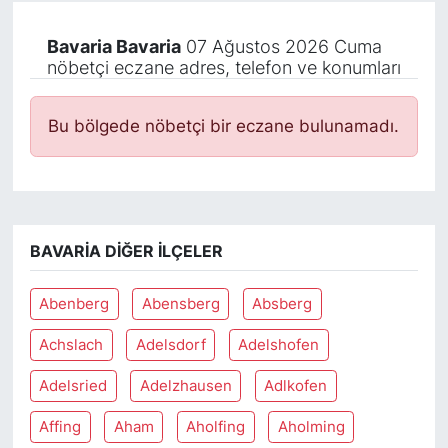
Bavaria Bavaria
07 Ağustos 2026 Cuma
nöbetçi eczane adres, telefon ve konumları
Bu bölgede nöbetçi bir eczane bulunamadı.
BAVARIA DIĞER İLÇELER
Abenberg
Abensberg
Absberg
Achslach
Adelsdorf
Adelshofen
Adelsried
Adelzhausen
Adlkofen
Affing
Aham
Aholfing
Aholming