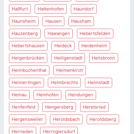
Haßfurt
Hattenhofen
Haundorf
Haunsheim
Hausen
Hausham
Hauzenberg
Hawangen
Hebertsfelden
Hebertshausen
Heideck
Heidenheim
Heigenbrücken
Heiligenstadt
Heilsbronn
Heimbuchenthal
Heimenkirch
Heimertingen
Helmbrechts
Helmstadt
Hemau
Hemhofen
Hendungen
Henfenfeld
Hengersberg
Heretsried
Hergensweiler
Heroldsbach
Heroldsberg
Herrieden
Herrngiersdorf