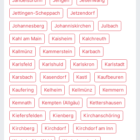
Jandelsbrunn
Jengen
Jesenwang
Jettingen-Scheppach
Jetzendorf
Johannesberg
Johanniskirchen
Julbach
Kahl am Main
Kaisheim
Kalchreuth
Kallmünz
Kammerstein
Karbach
Karlsfeld
Karlshuld
Karlskron
Karlstadt
Karsbach
Kasendorf
Kastl
Kaufbeuren
Kaufering
Kelheim
Kellmünz
Kemmern
Kemnath
Kempten (Allgäu)
Kettershausen
Kiefersfelden
Kienberg
Kirchanschöring
Kirchberg
Kirchdorf
Kirchdorf am Inn