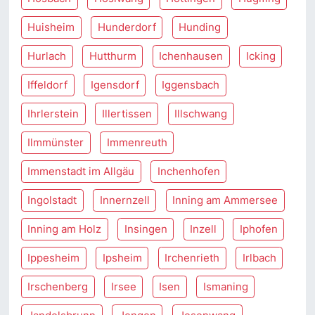
Huisheim
Hunderdorf
Hunding
Hurlach
Hutthurm
Ichenhausen
Icking
Iffeldorf
Igensdorf
Iggensbach
Ihrlerstein
Illertissen
Illschwang
Ilmmünster
Immenreuth
Immenstadt im Allgäu
Inchenhofen
Ingolstadt
Innernzell
Inning am Ammersee
Inning am Holz
Insingen
Inzell
Iphofen
Ippesheim
Ipsheim
Irchenrieth
Irlbach
Irschenberg
Irsee
Isen
Ismaning