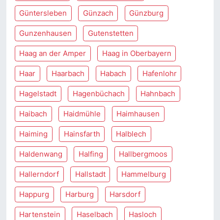
Güntersleben
Günzach
Günzburg
Gunzenhausen
Gutenstetten
Haag an der Amper
Haag in Oberbayern
Haar
Haarbach
Habach
Hafenlohr
Hagelstadt
Hagenbüchach
Hahnbach
Haibach
Haidmühle
Haimhausen
Haiming
Hainsfarth
Halblech
Haldenwang
Halfing
Hallbergmoos
Hallerndorf
Hallstadt
Hammelburg
Happurg
Harburg
Harsdorf
Hartenstein
Haselbach
Hasloch