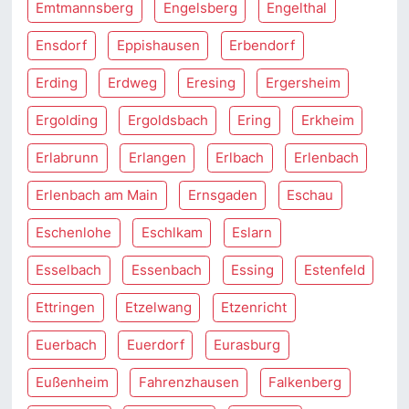
Emtmannsberg
Engelsberg
Engelthal
Ensdorf
Eppishausen
Erbendorf
Erding
Erdweg
Eresing
Ergersheim
Ergolding
Ergoldsbach
Ering
Erkheim
Erlabrunn
Erlangen
Erlbach
Erlenbach
Erlenbach am Main
Ernsgaden
Eschau
Eschenlohe
Eschlkam
Eslarn
Esselbach
Essenbach
Essing
Estenfeld
Ettringen
Etzelwang
Etzenricht
Euerbach
Euerdorf
Eurasburg
Eußenheim
Fahrenzhausen
Falkenberg