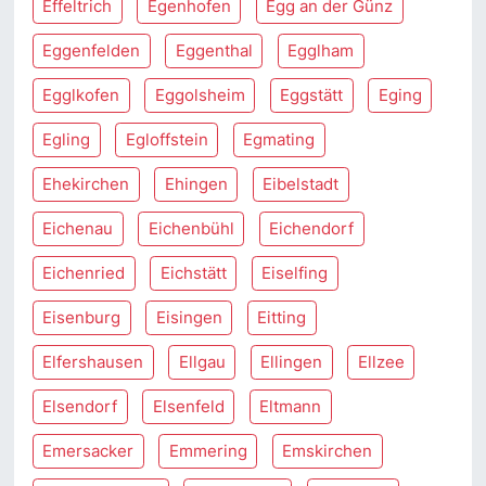
Effeltrich
Egenhofen
Egg an der Günz
Eggenfelden
Eggenthal
Egglham
Egglkofen
Eggolsheim
Eggstätt
Eging
Egling
Egloffstein
Egmating
Ehekirchen
Ehingen
Eibelstadt
Eichenau
Eichenbühl
Eichendorf
Eichenried
Eichstätt
Eiselfing
Eisenburg
Eisingen
Eitting
Elfershausen
Ellgau
Ellingen
Ellzee
Elsendorf
Elsenfeld
Eltmann
Emersacker
Emmering
Emskirchen