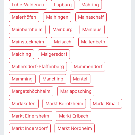
Luhe-Wildenau
Lupburg
Mähring
Maierhöfen
Maihingen
Mainaschaff
Mainbernheim
Mainburg
Mainleus
Mainstockheim
Maisach
Maitenbeth
Malching
Malgersdorf
Mallersdorf-Pfaffenberg
Mammendorf
Mamming
Manching
Mantel
Margetshöchheim
Mariaposching
Marklkofen
Markt Berolzheim
Markt Bibart
Markt Einersheim
Markt Erlbach
Markt Indersdorf
Markt Nordheim