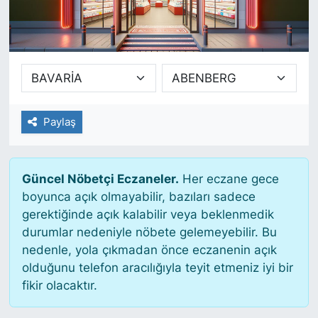
SİYASET
SAĞLIK
Paylaş
Güncel Nöbetçi Eczaneler.
Her eczane gece
boyunca açık olmayabilir, bazıları sadece
gerektiğinde açık kalabilir veya beklenmedik
durumlar nedeniyle nöbete gelemeyebilir. Bu
nedenle, yola çıkmadan önce eczanenin açık
olduğunu telefon aracılığıyla teyit etmeniz iyi bir
fikir olacaktır.