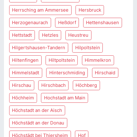
Herrsching am Ammersee
Hersbruck
Herzogenaurach
Heßdorf
Hettenshausen
Hettstadt
Hetzles
Heustreu
Hilgertshausen-Tandern
Hilpoltstein
Hiltenfingen
Hiltpoltstein
Himmelkron
Himmelstadt
Hinterschmiding
Hirschaid
Hirschau
Hirschbach
Höchberg
Höchheim
Hochstadt am Main
Höchstadt an der Aisch
Höchstädt an der Donau
Höchstädt bei Thiersheim
Hof