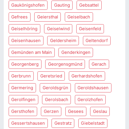
Gaukönigshofen
Gauting
Gebsattel
Gefrees
Geiersthal
Geiselbach
Geiselhöring
Geiselwind
Geisenfeld
Geisenhausen
Geldersheim
Geltendorf
Gemünden am Main
Genderkingen
Georgenberg
Georgensgmünd
Gerach
Gerbrunn
Geretsried
Gerhardshofen
Germering
Geroldsgrün
Geroldshausen
Gerolfingen
Gerolsbach
Gerolzhofen
Gersthofen
Gerzen
Gesees
Geslau
Gessertshausen
Gestratz
Giebelstadt