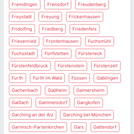
Fremdingen
Frensdorf
Freudenberg
Freystadt
Freyung
Frickenhausen
Fridolfing
Friedberg
Friedenfels
Friesenried
Frontenhausen
Fuchsmühl
Fuchsstadt
Fünfstetten
Fürsteneck
Fürstenfeldbruck
Fürstenstein
Fürstenzell
Furth
Furth im Wald
Füssen
Gablingen
Gachenbach
Gadheim
Gaimersheim
Gaißach
Gammelsdorf
Gangkofen
Garching an der Alz
Garching bei München
Garmisch-Partenkirchen
Gars
Gattendorf