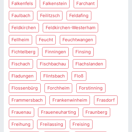
Falkenfels
Falkenstein
Farchant
Faulbach
Feilitzsch
Feldafing
Feldkirchen
Feldkirchen-Westerham
Fellheim
Feucht
Feuchtwangen
Fichtelberg
Finningen
Finsing
Fischach
Fischbachau
Flachslanden
Fladungen
Flintsbach
Floß
Flossenbürg
Forchheim
Forstinning
Frammersbach
Frankenwinheim
Frasdorf
Frauenau
Fraueneuharting
Fraunberg
Freihung
Freilassing
Freising