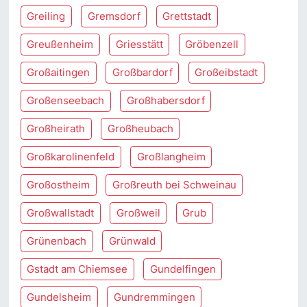
Greiling
Gremsdorf
Grettstadt
Greußenheim
Griesstätt
Gröbenzell
Großaitingen
Großbardorf
Großeibstadt
Großenseebach
Großhabersdorf
Großheirath
Großheubach
Großkarolinenfeld
Großlangheim
Großostheim
Großreuth bei Schweinau
Großwallstadt
Großweil
Grub
Grünenbach
Grünwald
Gstadt am Chiemsee
Gundelfingen
Gundelsheim
Gundremmingen