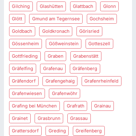
Gilching
Glashütten
Glattbach
Glonn
Glött
Gmund am Tegernsee
Gochsheim
Goldbach
Goldkronach
Görisried
Gössenheim
Gößweinstein
Gotteszell
Gottfrieding
Graben
Grabenstätt
Gräfelfing
Grafenau
Gräfenberg
Gräfendorf
Grafengehaig
Grafenrheinfeld
Grafenwiesen
Grafenwöhr
Grafing bei München
Grafrath
Grainau
Grainet
Grasbrunn
Grassau
Grattersdorf
Greding
Greifenberg