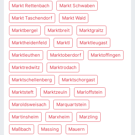
Markt Rettenbach
Markt Schwaben
Markt Taschendorf
Markt Wald
Marktbergel
Marktbreit
Marktgraitz
Marktheidenfeld
Marktl
Marktleugast
Marktleuthen
Marktoberdorf
Marktoffingen
Marktredwitz
Marktrodach
Marktschellenberg
Marktschorgast
Marktsteft
Marktzeuln
Marloffstein
Maroldsweisach
Marquartstein
Martinsheim
Marxheim
Marzling
Maßbach
Massing
Mauern