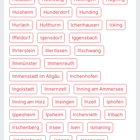
Huisheim
Hunderdorf
Hunding
Hurlach
Hutthurm
Ichenhausen
Icking
Iffeldorf
Igensdorf
Iggensbach
Ihrlerstein
Illertissen
Illschwang
Ilmmünster
Immenreuth
Immenstadt im Allgäu
Inchenhofen
Ingolstadt
Innernzell
Inning am Ammersee
Inning am Holz
Insingen
Inzell
Iphofen
Ippesheim
Ipsheim
Irchenrieth
Irlbach
Irschenberg
Irsee
Isen
Ismaning