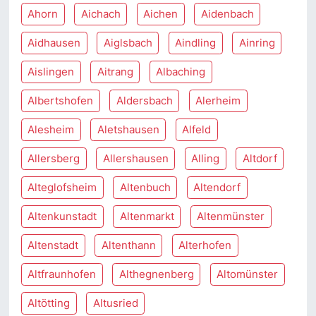
Ahorn
Aichach
Aichen
Aidenbach
Aidhausen
Aiglsbach
Aindling
Ainring
Aislingen
Aitrang
Albaching
Albertshofen
Aldersbach
Alerheim
Alesheim
Aletshausen
Alfeld
Allersberg
Allershausen
Alling
Altdorf
Alteglofsheim
Altenbuch
Altendorf
Altenkunstadt
Altenmarkt
Altenmünster
Altenstadt
Altenthann
Alterhofen
Altfraunhofen
Althegnenberg
Altomünster
Altötting
Altusried