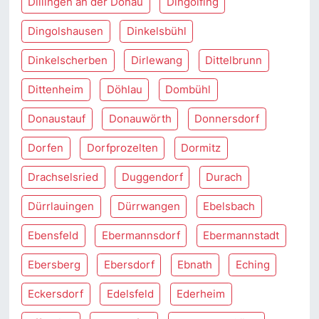
Dillingen an der Donau
Dingolfing
Dingolshausen
Dinkelsbühl
Dinkelscherben
Dirlewang
Dittelbrunn
Dittenheim
Döhlau
Dombühl
Donaustauf
Donauwörth
Donnersdorf
Dorfen
Dorfprozelten
Dormitz
Drachselsried
Duggendorf
Durach
Dürrlauingen
Dürrwangen
Ebelsbach
Ebensfeld
Ebermannsdorf
Ebermannstadt
Ebersberg
Ebersdorf
Ebnath
Eching
Eckersdorf
Edelsfeld
Ederheim