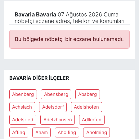
Bavaria Bavaria
07 Ağustos 2026 Cuma
nöbetçi eczane adres, telefon ve konumları
Bu bölgede nöbetçi bir eczane bulunamadı.
BAVARIA DIĞER İLÇELER
Abenberg
Abensberg
Absberg
Achslach
Adelsdorf
Adelshofen
Adelsried
Adelzhausen
Adlkofen
Affing
Aham
Aholfing
Aholming