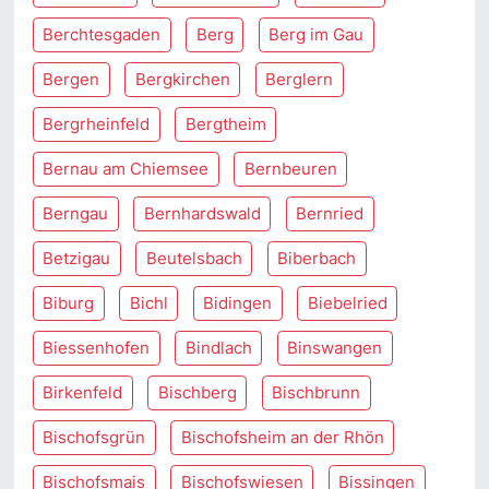
Berchtesgaden
Berg
Berg im Gau
Bergen
Bergkirchen
Berglern
Bergrheinfeld
Bergtheim
Bernau am Chiemsee
Bernbeuren
Berngau
Bernhardswald
Bernried
Betzigau
Beutelsbach
Biberbach
Biburg
Bichl
Bidingen
Biebelried
Biessenhofen
Bindlach
Binswangen
Birkenfeld
Bischberg
Bischbrunn
Bischofsgrün
Bischofsheim an der Rhön
Bischofsmais
Bischofswiesen
Bissingen