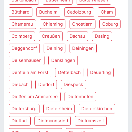
Bütthard
Buxheim
Cadolzburg
Cham
Chamerau
Chieming
Chostlarn
Coburg
Colmberg
Creußen
Dachau
Dasing
Deggendorf
Deining
Deiningen
Deisenhausen
Denklingen
Dentlein am Forst
Dettelbach
Deuerling
Diebach
Diedorf
Diespeck
Dießen am Ammersee
Dietenhofen
Dietersburg
Dietersheim
Dieterskirchen
Dietfurt
Dietmannsried
Dietramszell