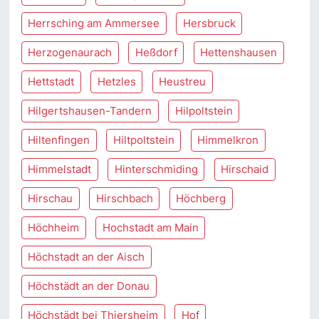
Herrsching am Ammersee
Hersbruck
Herzogenaurach
Heßdorf
Hettenshausen
Hettstadt
Hetzles
Heustreu
Hilgertshausen-Tandern
Hilpoltstein
Hiltenfingen
Hiltpoltstein
Himmelkron
Himmelstadt
Hinterschmiding
Hirschaid
Hirschau
Hirschbach
Höchberg
Höchheim
Hochstadt am Main
Höchstadt an der Aisch
Höchstädt an der Donau
Höchstädt bei Thiersheim
Hof