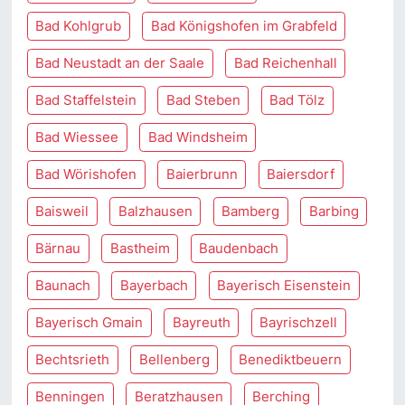
Bad Kohlgrub
Bad Königshofen im Grabfeld
Bad Neustadt an der Saale
Bad Reichenhall
Bad Staffelstein
Bad Steben
Bad Tölz
Bad Wiessee
Bad Windsheim
Bad Wörishofen
Baierbrunn
Baiersdorf
Baisweil
Balzhausen
Bamberg
Barbing
Bärnau
Bastheim
Baudenbach
Baunach
Bayerbach
Bayerisch Eisenstein
Bayerisch Gmain
Bayreuth
Bayrischzell
Bechtsrieth
Bellenberg
Benediktbeuern
Benningen
Beratzhausen
Berching