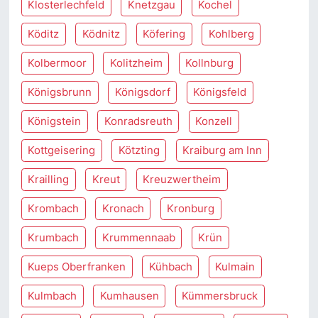
Klosterlechfeld
Knetzgau
Kochel
Köditz
Ködnitz
Köfering
Kohlberg
Kolbermoor
Kolitzheim
Kollnburg
Königsbrunn
Königsdorf
Königsfeld
Königstein
Konradsreuth
Konzell
Kottgeisering
Kötzting
Kraiburg am Inn
Krailling
Kreut
Kreuzwertheim
Krombach
Kronach
Kronburg
Krumbach
Krummennaab
Krün
Kueps Oberfranken
Kühbach
Kulmain
Kulmbach
Kumhausen
Kümmersbruck