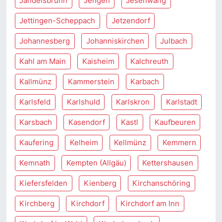
Jandelsbrunn
Jengen
Jesenwang
Jettingen-Scheppach
Jetzendorf
Johannesberg
Johanniskirchen
Julbach
Kahl am Main
Kaisheim
Kalchreuth
Kallmünz
Kammerstein
Karbach
Karlsfeld
Karlshuld
Karlskron
Karlstadt
Karsbach
Kasendorf
Kastl
Kaufbeuren
Kaufering
Kelheim
Kellmünz
Kemmern
Kemnath
Kempten (Allgäu)
Kettershausen
Kiefersfelden
Kienberg
Kirchanschöring
Kirchberg
Kirchdorf
Kirchdorf am Inn