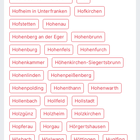
Hofheim in Unterfranken
Hofkirchen
Hofstetten
Hohenau
Hohenberg an der Eger
Hohenbrunn
Hohenburg
Hohenfels
Hohenfurch
Hohenkammer
Höhenkirchen-Siegertsbrunn
Hohenlinden
Hohenpeißenberg
Hohenpolding
Hohenthann
Hohenwarth
Hollenbach
Hollfeld
Hollstadt
Holzgünz
Holzheim
Holzkirchen
Hopferau
Horgau
Hörgertshausen
Hösbach
Höslwang
Höttingen
Huglfing