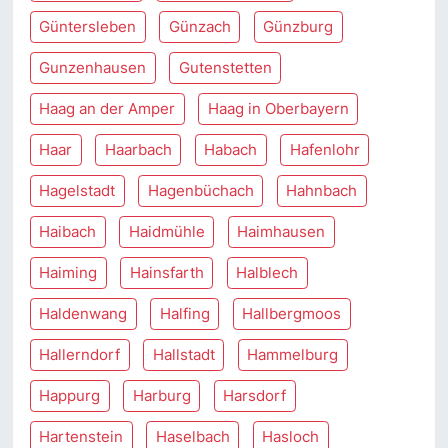
Güntersleben
Günzach
Günzburg
Gunzenhausen
Gutenstetten
Haag an der Amper
Haag in Oberbayern
Haar
Haarbach
Habach
Hafenlohr
Hagelstadt
Hagenbüchach
Hahnbach
Haibach
Haidmühle
Haimhausen
Haiming
Hainsfarth
Halblech
Haldenwang
Halfing
Hallbergmoos
Hallerndorf
Hallstadt
Hammelburg
Happurg
Harburg
Harsdorf
Hartenstein
Haselbach
Hasloch