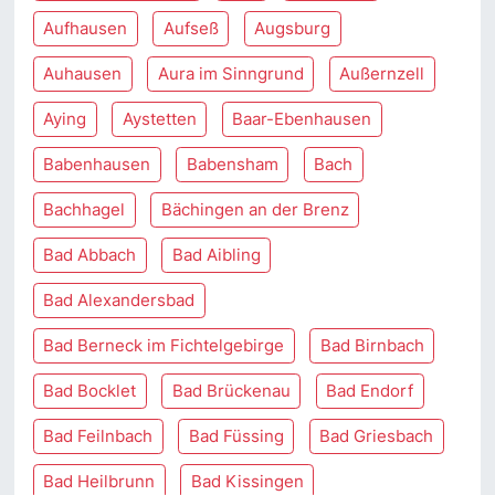
Aufhausen
Aufseß
Augsburg
Auhausen
Aura im Sinngrund
Außernzell
Aying
Aystetten
Baar-Ebenhausen
Babenhausen
Babensham
Bach
Bachhagel
Bächingen an der Brenz
Bad Abbach
Bad Aibling
Bad Alexandersbad
Bad Berneck im Fichtelgebirge
Bad Birnbach
Bad Bocklet
Bad Brückenau
Bad Endorf
Bad Feilnbach
Bad Füssing
Bad Griesbach
Bad Heilbrunn
Bad Kissingen