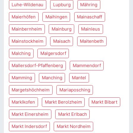
Luhe-Wildenau
Lupburg
Mähring
Maierhöfen
Maihingen
Mainaschaff
Mainbernheim
Mainburg
Mainleus
Mainstockheim
Maisach
Maitenbeth
Malching
Malgersdorf
Mallersdorf-Pfaffenberg
Mammendorf
Mamming
Manching
Mantel
Margetshöchheim
Mariaposching
Marklkofen
Markt Berolzheim
Markt Bibart
Markt Einersheim
Markt Erlbach
Markt Indersdorf
Markt Nordheim