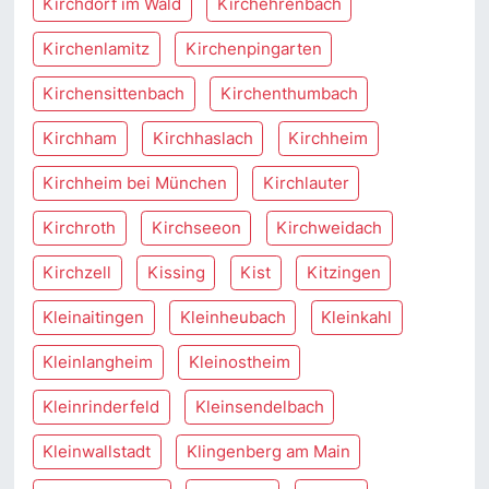
Kirchdorf im Wald
Kirchehrenbach
Kirchenlamitz
Kirchenpingarten
Kirchensittenbach
Kirchenthumbach
Kirchham
Kirchhaslach
Kirchheim
Kirchheim bei München
Kirchlauter
Kirchroth
Kirchseeon
Kirchweidach
Kirchzell
Kissing
Kist
Kitzingen
Kleinaitingen
Kleinheubach
Kleinkahl
Kleinlangheim
Kleinostheim
Kleinrinderfeld
Kleinsendelbach
Kleinwallstadt
Klingenberg am Main