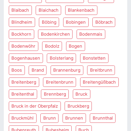
Blaibach
Blaichach
Blankenbach
Blindheim
Böbing
Bobingen
Böbrach
Bockhorn
Bodenkirchen
Bodenmais
Bodenwöhr
Bodolz
Bogen
Bogenhausen
Bolsterlang
Bonstetten
Boos
Brand
Brannenburg
Breitbrunn
Breitenberg
Breitenbrunn
Breitengüßbach
Breitenthal
Brennberg
Bruck
Bruck in der Oberpfalz
Bruckberg
Bruckmühl
Brunn
Brunnen
Brunnthal
Bubenreuth
Bubesheim
Buch