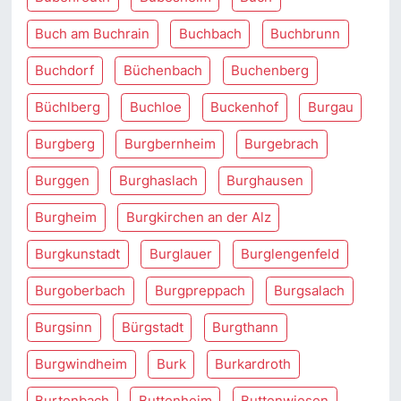
Buch am Buchrain
Buchbach
Buchbrunn
Buchdorf
Büchenbach
Buchenberg
Büchlberg
Buchloe
Buckenhof
Burgau
Burgberg
Burgbernheim
Burgebrach
Burggen
Burghaslach
Burghausen
Burgheim
Burgkirchen an der Alz
Burgkunstadt
Burglauer
Burglengenfeld
Burgoberbach
Burgpreppach
Burgsalach
Burgsinn
Bürgstadt
Burgthann
Burgwindheim
Burk
Burkardroth
Burtenbach
Buttenheim
Buttenwiesen