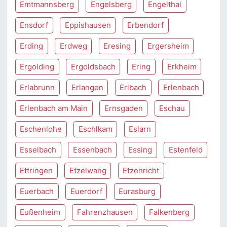
Emtmannsberg
Engelsberg
Engelthal
Ensdorf
Eppishausen
Erbendorf
Erding
Erdweg
Eresing
Ergersheim
Ergolding
Ergoldsbach
Ering
Erkheim
Erlabrunn
Erlangen
Erlbach
Erlenbach
Erlenbach am Main
Ernsgaden
Eschau
Eschenlohe
Eschlkam
Eslarn
Esselbach
Essenbach
Essing
Estenfeld
Ettringen
Etzelwang
Etzenricht
Euerbach
Euerdorf
Eurasburg
Eußenheim
Fahrenzhausen
Falkenberg