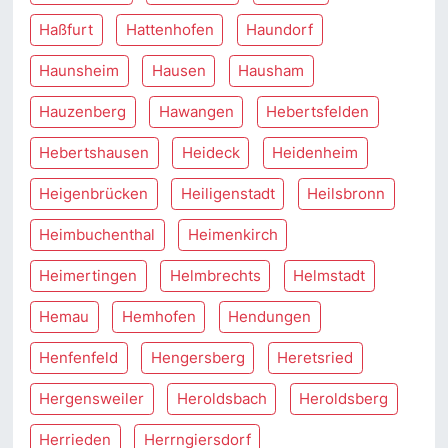
Haßfurt
Hattenhofen
Haundorf
Haunsheim
Hausen
Hausham
Hauzenberg
Hawangen
Hebertsfelden
Hebertshausen
Heideck
Heidenheim
Heigenbrücken
Heiligenstadt
Heilsbronn
Heimbuchenthal
Heimenkirch
Heimertingen
Helmbrechts
Helmstadt
Hemau
Hemhofen
Hendungen
Henfenfeld
Hengersberg
Heretsried
Hergensweiler
Heroldsbach
Heroldsberg
Herrieden
Herrngiersdorf