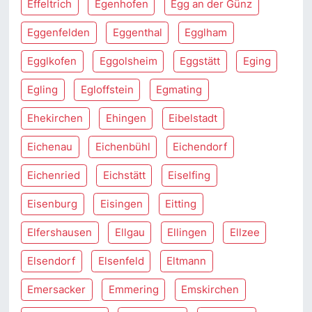
Effeltrich
Egenhofen
Egg an der Günz
Eggenfelden
Eggenthal
Egglham
Egglkofen
Eggolsheim
Eggstätt
Eging
Egling
Egloffstein
Egmating
Ehekirchen
Ehingen
Eibelstadt
Eichenau
Eichenbühl
Eichendorf
Eichenried
Eichstätt
Eiselfing
Eisenburg
Eisingen
Eitting
Elfershausen
Ellgau
Ellingen
Ellzee
Elsendorf
Elsenfeld
Eltmann
Emersacker
Emmering
Emskirchen