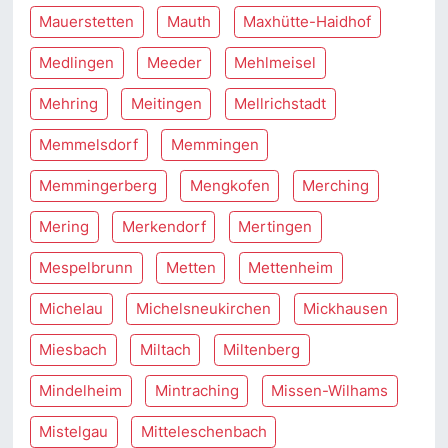
Mauerstetten
Mauth
Maxhütte-Haidhof
Medlingen
Meeder
Mehlmeisel
Mehring
Meitingen
Mellrichstadt
Memmelsdorf
Memmingen
Memmingerberg
Mengkofen
Merching
Mering
Merkendorf
Mertingen
Mespelbrunn
Metten
Mettenheim
Michelau
Michelsneukirchen
Mickhausen
Miesbach
Miltach
Miltenberg
Mindelheim
Mintraching
Missen-Wilhams
Mistelgau
Mitteleschenbach