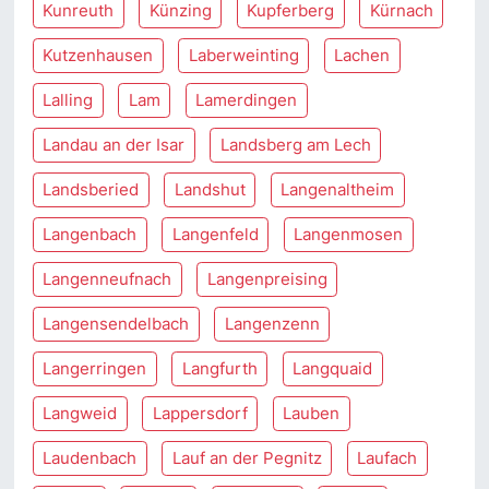
Kunreuth
Künzing
Kupferberg
Kürnach
Kutzenhausen
Laberweinting
Lachen
Lalling
Lam
Lamerdingen
Landau an der Isar
Landsberg am Lech
Landsberied
Landshut
Langenaltheim
Langenbach
Langenfeld
Langenmosen
Langenneufnach
Langenpreising
Langensendelbach
Langenzenn
Langerringen
Langfurth
Langquaid
Langweid
Lappersdorf
Lauben
Laudenbach
Lauf an der Pegnitz
Laufach