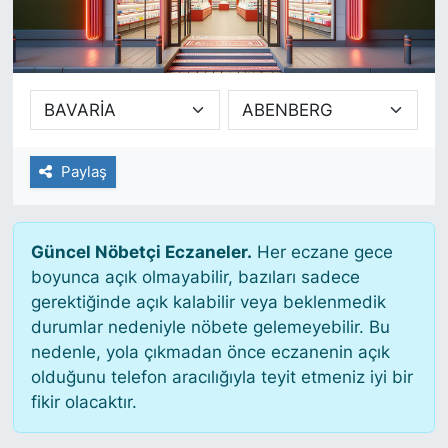
SİYASET
SAĞLIK
Paylaş
Güncel Nöbetçi Eczaneler.
Her eczane gece
boyunca açık olmayabilir, bazıları sadece
gerektiğinde açık kalabilir veya beklenmedik
durumlar nedeniyle nöbete gelemeyebilir. Bu
nedenle, yola çıkmadan önce eczanenin açık
olduğunu telefon aracılığıyla teyit etmeniz iyi bir
fikir olacaktır.