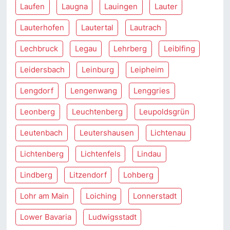
Laufen
Laugna
Lauingen
Lauter
Lauterhofen
Lautertal
Lautrach
Lechbruck
Legau
Lehrberg
Leiblfing
Leidersbach
Leinburg
Leipheim
Lengdorf
Lengenwang
Lenggries
Leonberg
Leuchtenberg
Leupoldsgrün
Leutenbach
Leutershausen
Lichtenau
Lichtenberg
Lichtenfels
Lindau
Lindberg
Litzendorf
Lohberg
Lohr am Main
Loiching
Lonnerstadt
Lower Bavaria
Ludwigsstadt