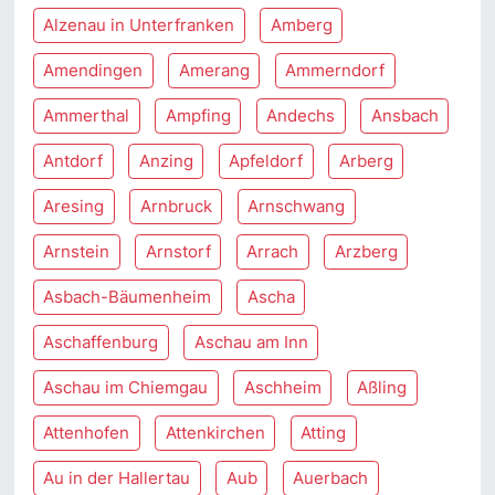
Alzenau in Unterfranken
Amberg
Amendingen
Amerang
Ammerndorf
Ammerthal
Ampfing
Andechs
Ansbach
Antdorf
Anzing
Apfeldorf
Arberg
Aresing
Arnbruck
Arnschwang
Arnstein
Arnstorf
Arrach
Arzberg
Asbach-Bäumenheim
Ascha
Aschaffenburg
Aschau am Inn
Aschau im Chiemgau
Aschheim
Aßling
Attenhofen
Attenkirchen
Atting
Au in der Hallertau
Aub
Auerbach