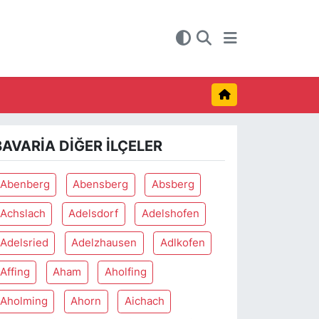
BAVARIA DIĞER İLÇELER
Abenberg
Abensberg
Absberg
Achslach
Adelsdorf
Adelshofen
Adelsried
Adelzhausen
Adlkofen
Affing
Aham
Aholfing
Aholming
Ahorn
Aichach