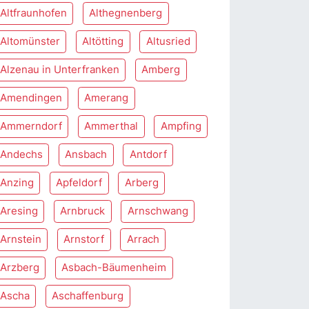
Altfraunhofen
Althegnenberg
Altomünster
Altötting
Altusried
Alzenau in Unterfranken
Amberg
Amendingen
Amerang
Ammerndorf
Ammerthal
Ampfing
Andechs
Ansbach
Antdorf
Anzing
Apfeldorf
Arberg
Aresing
Arnbruck
Arnschwang
Arnstein
Arnstorf
Arrach
Arzberg
Asbach-Bäumenheim
Ascha
Aschaffenburg