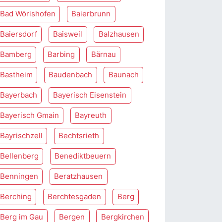
Bad Wörishofen
Baierbrunn
Baiersdorf
Baisweil
Balzhausen
Bamberg
Barbing
Bärnau
Bastheim
Baudenbach
Baunach
Bayerbach
Bayerisch Eisenstein
Bayerisch Gmain
Bayreuth
Bayrischzell
Bechtsrieth
Bellenberg
Benediktbeuern
Benningen
Beratzhausen
Berching
Berchtesgaden
Berg
Berg im Gau
Bergen
Bergkirchen