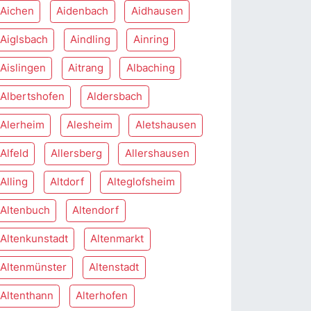
Aichen
Aidenbach
Aidhausen
Aiglsbach
Aindling
Ainring
Aislingen
Aitrang
Albaching
Albertshofen
Aldersbach
Alerheim
Alesheim
Aletshausen
Alfeld
Allersberg
Allershausen
Alling
Altdorf
Alteglofsheim
Altenbuch
Altendorf
Altenkunstadt
Altenmarkt
Altenmünster
Altenstadt
Altenthann
Alterhofen