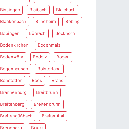
Bissingen
Blaibach
Blaichach
Blankenbach
Blindheim
Böbing
Bobingen
Böbrach
Bockhorn
Bodenkirchen
Bodenmais
Bodenwöhr
Bodolz
Bogen
Bogenhausen
Bolsterlang
Bonstetten
Boos
Brand
Brannenburg
Breitbrunn
Breitenberg
Breitenbrunn
Breitengüßbach
Breitenthal
Brennberg
Bruck