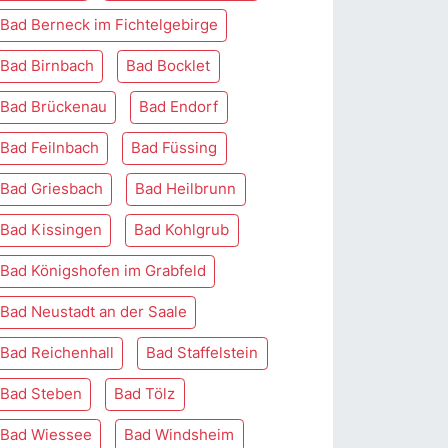
Bad Berneck im Fichtelgebirge
Bad Birnbach
Bad Bocklet
Bad Brückenau
Bad Endorf
Bad Feilnbach
Bad Füssing
Bad Griesbach
Bad Heilbrunn
Bad Kissingen
Bad Kohlgrub
Bad Königshofen im Grabfeld
Bad Neustadt an der Saale
Bad Reichenhall
Bad Staffelstein
Bad Steben
Bad Tölz
Bad Wiessee
Bad Windsheim