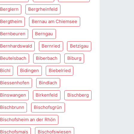
Berglern
Bergrheinfeld
Bergtheim
Bernau am Chiemsee
Bernbeuren
Berngau
Bernhardswald
Bernried
Betzigau
Beutelsbach
Biberbach
Biburg
Bichl
Bidingen
Biebelried
Biessenhofen
Bindlach
Binswangen
Birkenfeld
Bischberg
Bischbrunn
Bischofsgrün
Bischofsheim an der Rhön
Bischofsmais
Bischofswiesen