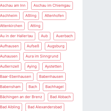
Aschau am Inn
Aschau im Chiemgau
Aschheim
Aßling
Attenhofen
Attenkirchen
Atting
Au in der Hallertau
Aub
Auerbach
Aufhausen
Aufseß
Augsburg
Auhausen
Aura im Sinngrund
Außernzell
Aying
Aystetten
Baar-Ebenhausen
Babenhausen
Babensham
Bach
Bachhagel
Bächingen an der Brenz
Bad Abbach
Bad Aibling
Bad Alexandersbad