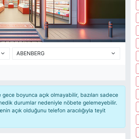
gece boyunca açık olmayabilir, bazıları sadece
nmedik durumlar nedeniyle nöbete gelemeyebilir.
in açık olduğunu telefon aracılığıyla teyit