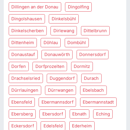
Dillingen an der Donau
Dingolfing
Dingolshausen
Dinkelsbühl
Dinkelscherben
Dirlewang
Dittelbrunn
Dittenheim
Döhlau
Dombühl
Donaustauf
Donauwörth
Donnersdorf
Dorfen
Dorfprozelten
Dormitz
Drachselsried
Duggendorf
Durach
Dürrlauingen
Dürrwangen
Ebelsbach
Ebensfeld
Ebermannsdorf
Ebermannstadt
Ebersberg
Ebersdorf
Ebnath
Eching
Eckersdorf
Edelsfeld
Ederheim