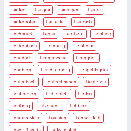
Laufen
Laugna
Lauingen
Lauter
Lauterhofen
Lautertal
Lautrach
Lechbruck
Legau
Lehrberg
Leiblfing
Leidersbach
Leinburg
Leipheim
Lengdorf
Lengenwang
Lenggries
Leonberg
Leuchtenberg
Leupoldsgrün
Leutenbach
Leutershausen
Lichtenau
Lichtenberg
Lichtenfels
Lindau
Lindberg
Litzendorf
Lohberg
Lohr am Main
Loiching
Lonnerstadt
Lower Bavaria
Ludwigsstadt