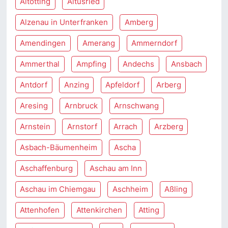
Altötting
Altusried
Alzenau in Unterfranken
Amberg
Amendingen
Amerang
Ammerndorf
Ammerthal
Ampfing
Andechs
Ansbach
Antdorf
Anzing
Apfeldorf
Arberg
Aresing
Arnbruck
Arnschwang
Arnstein
Arnstorf
Arrach
Arzberg
Asbach-Bäumenheim
Ascha
Aschaffenburg
Aschau am Inn
Aschau im Chiemgau
Aschheim
Aßling
Attenhofen
Attenkirchen
Atting