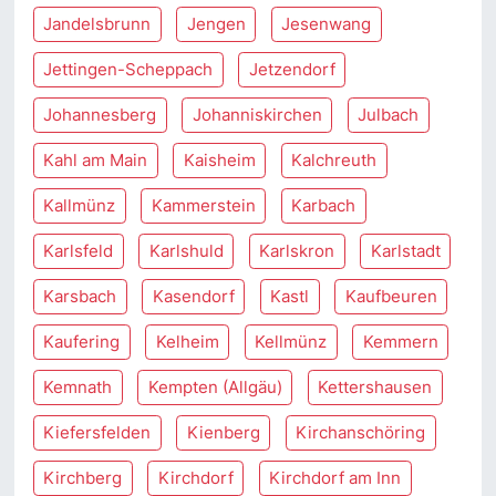
Jandelsbrunn
Jengen
Jesenwang
Jettingen-Scheppach
Jetzendorf
Johannesberg
Johanniskirchen
Julbach
Kahl am Main
Kaisheim
Kalchreuth
Kallmünz
Kammerstein
Karbach
Karlsfeld
Karlshuld
Karlskron
Karlstadt
Karsbach
Kasendorf
Kastl
Kaufbeuren
Kaufering
Kelheim
Kellmünz
Kemmern
Kemnath
Kempten (Allgäu)
Kettershausen
Kiefersfelden
Kienberg
Kirchanschöring
Kirchberg
Kirchdorf
Kirchdorf am Inn