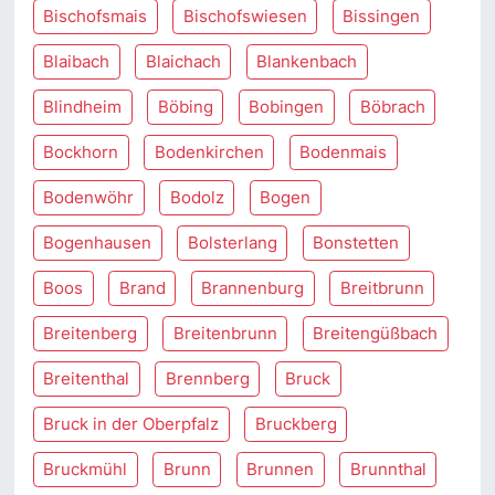
Bischofsmais
Bischofswiesen
Bissingen
Blaibach
Blaichach
Blankenbach
Blindheim
Böbing
Bobingen
Böbrach
Bockhorn
Bodenkirchen
Bodenmais
Bodenwöhr
Bodolz
Bogen
Bogenhausen
Bolsterlang
Bonstetten
Boos
Brand
Brannenburg
Breitbrunn
Breitenberg
Breitenbrunn
Breitengüßbach
Breitenthal
Brennberg
Bruck
Bruck in der Oberpfalz
Bruckberg
Bruckmühl
Brunn
Brunnen
Brunnthal