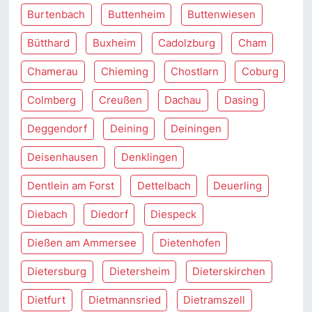
Burtenbach
Buttenheim
Buttenwiesen
Bütthard
Buxheim
Cadolzburg
Cham
Chamerau
Chieming
Chostlarn
Coburg
Colmberg
Creußen
Dachau
Dasing
Deggendorf
Deining
Deiningen
Deisenhausen
Denklingen
Dentlein am Forst
Dettelbach
Deuerling
Diebach
Diedorf
Diespeck
Dießen am Ammersee
Dietenhofen
Dietersburg
Dietersheim
Dieterskirchen
Dietfurt
Dietmannsried
Dietramszell