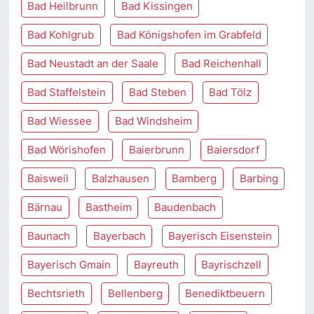
Bad Heilbrunn
Bad Kissingen
Bad Kohlgrub
Bad Königshofen im Grabfeld
Bad Neustadt an der Saale
Bad Reichenhall
Bad Staffelstein
Bad Steben
Bad Tölz
Bad Wiessee
Bad Windsheim
Bad Wörishofen
Baierbrunn
Baiersdorf
Baisweil
Balzhausen
Bamberg
Barbing
Bärnau
Bastheim
Baudenbach
Baunach
Bayerbach
Bayerisch Eisenstein
Bayerisch Gmain
Bayreuth
Bayrischzell
Bechtsrieth
Bellenberg
Benediktbeuern