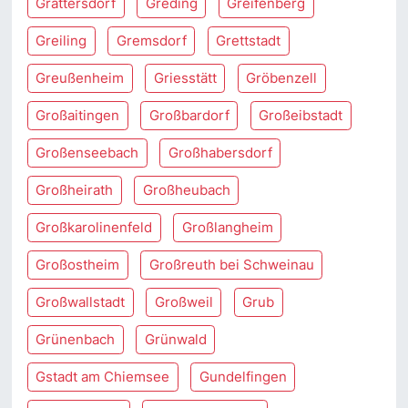
Grattersdorf
Greding
Greifenberg
Greiling
Gremsdorf
Grettstadt
Greußenheim
Griesstätt
Gröbenzell
Großaitingen
Großbardorf
Großeibstadt
Großenseebach
Großhabersdorf
Großheirath
Großheubach
Großkarolinenfeld
Großlangheim
Großostheim
Großreuth bei Schweinau
Großwallstadt
Großweil
Grub
Grünenbach
Grünwald
Gstadt am Chiemsee
Gundelfingen