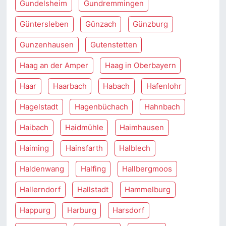
Gundelsheim
Gundremmingen
Güntersleben
Günzach
Günzburg
Gunzenhausen
Gutenstetten
Haag an der Amper
Haag in Oberbayern
Haar
Haarbach
Habach
Hafenlohr
Hagelstadt
Hagenbüchach
Hahnbach
Haibach
Haidmühle
Haimhausen
Haiming
Hainsfarth
Halblech
Haldenwang
Halfing
Hallbergmoos
Hallerndorf
Hallstadt
Hammelburg
Happurg
Harburg
Harsdorf