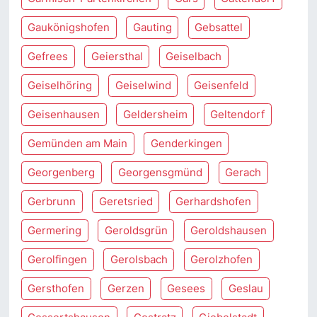
Gaukönigshofen
Gauting
Gebsattel
Gefrees
Geiersthal
Geiselbach
Geiselhöring
Geiselwind
Geisenfeld
Geisenhausen
Geldersheim
Geltendorf
Gemünden am Main
Genderkingen
Georgenberg
Georgensgmünd
Gerach
Gerbrunn
Geretsried
Gerhardshofen
Germering
Geroldsgrün
Geroldshausen
Gerolfingen
Gerolsbach
Gerolzhofen
Gersthofen
Gerzen
Gesees
Geslau