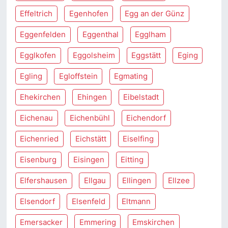
Effeltrich
Egenhofen
Egg an der Günz
Eggenfelden
Eggenthal
Egglham
Egglkofen
Eggolsheim
Eggstätt
Eging
Egling
Egloffstein
Egmating
Ehekirchen
Ehingen
Eibelstadt
Eichenau
Eichenbühl
Eichendorf
Eichenried
Eichstätt
Eiselfing
Eisenburg
Eisingen
Eitting
Elfershausen
Ellgau
Ellingen
Ellzee
Elsendorf
Elsenfeld
Eltmann
Emersacker
Emmering
Emskirchen