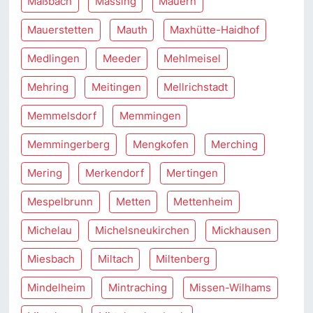
Maßbach
Massing
Mauern
Mauerstetten
Mauth
Maxhütte-Haidhof
Medlingen
Meeder
Mehlmeisel
Mehring
Meitingen
Mellrichstadt
Memmelsdorf
Memmingen
Memmingerberg
Mengkofen
Merching
Mering
Merkendorf
Mertingen
Mespelbrunn
Metten
Mettenheim
Michelau
Michelsneukirchen
Mickhausen
Miesbach
Miltach
Miltenberg
Mindelheim
Mintraching
Missen-Wilhams