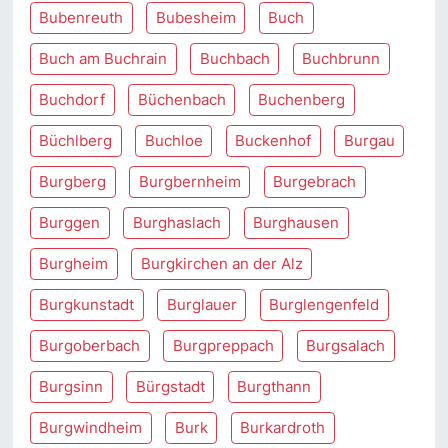
Bubenreuth
Bubesheim
Buch
Buch am Buchrain
Buchbach
Buchbrunn
Buchdorf
Büchenbach
Buchenberg
Büchlberg
Buchloe
Buckenhof
Burgau
Burgberg
Burgbernheim
Burgebrach
Burggen
Burghaslach
Burghausen
Burgheim
Burgkirchen an der Alz
Burgkunstadt
Burglauer
Burglengenfeld
Burgoberbach
Burgpreppach
Burgsalach
Burgsinn
Bürgstadt
Burgthann
Burgwindheim
Burk
Burkardroth