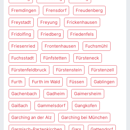
Fremdingen
Frensdorf
Freudenberg
Freystadt
Freyung
Frickenhausen
Fridolfing
Friedberg
Friedenfels
Friesenried
Frontenhausen
Fuchsmühl
Fuchsstadt
Fünfstetten
Fürsteneck
Fürstenfeldbruck
Fürstenstein
Fürstenzell
Furth
Furth im Wald
Füssen
Gablingen
Gachenbach
Gadheim
Gaimersheim
Gaißach
Gammelsdorf
Gangkofen
Garching an der Alz
Garching bei München
Garmisch-Partenkirchen
Gars
Gattendorf