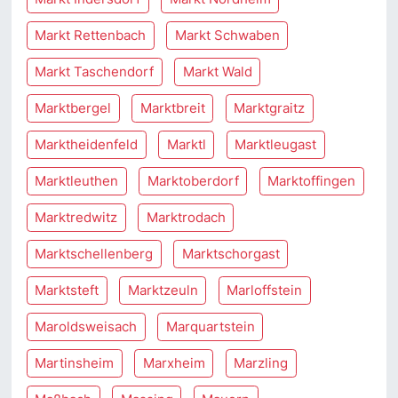
Markt Rettenbach
Markt Schwaben
Markt Taschendorf
Markt Wald
Marktbergel
Marktbreit
Marktgraitz
Marktheidenfeld
Marktl
Marktleugast
Marktleuthen
Marktoberdorf
Marktoffingen
Marktredwitz
Marktrodach
Marktschellenberg
Marktschorgast
Marktsteft
Marktzeuln
Marloffstein
Maroldsweisach
Marquartstein
Martinsheim
Marxheim
Marzling