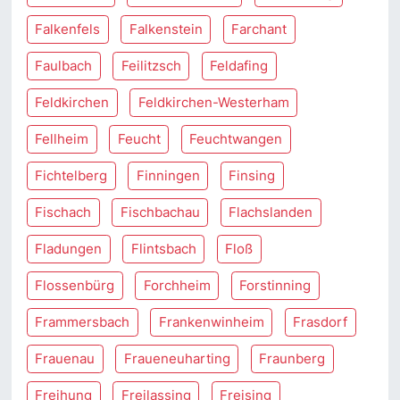
Falkenfels
Falkenstein
Farchant
Faulbach
Feilitzsch
Feldafing
Feldkirchen
Feldkirchen-Westerham
Fellheim
Feucht
Feuchtwangen
Fichtelberg
Finningen
Finsing
Fischach
Fischbachau
Flachslanden
Fladungen
Flintsbach
Floß
Flossenbürg
Forchheim
Forstinning
Frammersbach
Frankenwinheim
Frasdorf
Frauenau
Fraueneuharting
Fraunberg
Freihung
Freilassing
Freising