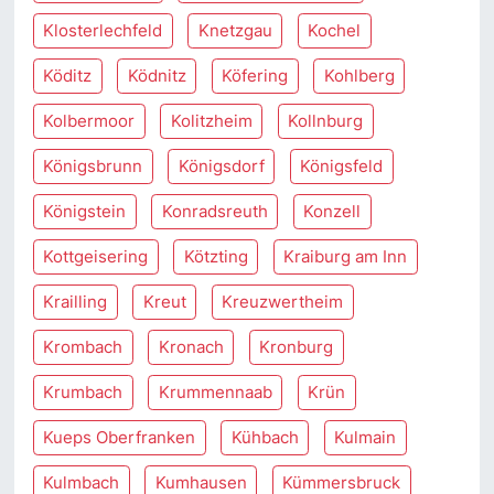
Klosterlechfeld
Knetzgau
Kochel
Köditz
Ködnitz
Köfering
Kohlberg
Kolbermoor
Kolitzheim
Kollnburg
Königsbrunn
Königsdorf
Königsfeld
Königstein
Konradsreuth
Konzell
Kottgeisering
Kötzting
Kraiburg am Inn
Krailling
Kreut
Kreuzwertheim
Krombach
Kronach
Kronburg
Krumbach
Krummennaab
Krün
Kueps Oberfranken
Kühbach
Kulmain
Kulmbach
Kumhausen
Kümmersbruck