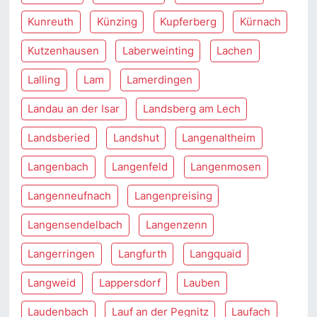
Kunreuth
Künzing
Kupferberg
Kürnach
Kutzenhausen
Laberweinting
Lachen
Lalling
Lam
Lamerdingen
Landau an der Isar
Landsberg am Lech
Landsberied
Landshut
Langenaltheim
Langenbach
Langenfeld
Langenmosen
Langenneufnach
Langenpreising
Langensendelbach
Langenzenn
Langerringen
Langfurth
Langquaid
Langweid
Lappersdorf
Lauben
Laudenbach
Lauf an der Pegnitz
Laufach