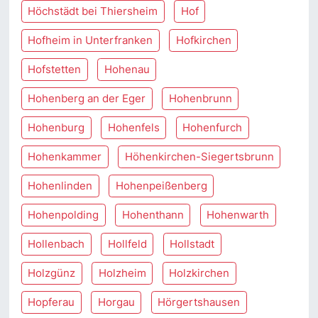
Höchstädt bei Thiersheim
Hof
Hofheim in Unterfranken
Hofkirchen
Hofstetten
Hohenau
Hohenberg an der Eger
Hohenbrunn
Hohenburg
Hohenfels
Hohenfurch
Hohenkammer
Höhenkirchen-Siegertsbrunn
Hohenlinden
Hohenpeißenberg
Hohenpolding
Hohenthann
Hohenwarth
Hollenbach
Hollfeld
Hollstadt
Holzgünz
Holzheim
Holzkirchen
Hopferau
Horgau
Hörgertshausen