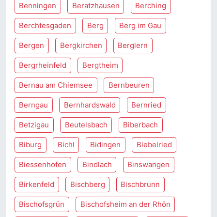
Benningen
Beratzhausen
Berching
Berchtesgaden
Berg
Berg im Gau
Bergen
Bergkirchen
Berglern
Bergrheinfeld
Bergtheim
Bernau am Chiemsee
Bernbeuren
Berngau
Bernhardswald
Bernried
Betzigau
Beutelsbach
Biberbach
Biburg
Bichl
Bidingen
Biebelried
Biessenhofen
Bindlach
Binswangen
Birkenfeld
Bischberg
Bischbrunn
Bischofsgrün
Bischofsheim an der Rhön