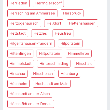
Herrieden
Herrngiersdorf
Herrsching am Ammersee
Hersbruck
Herzogenaurach
Heßdorf
Hettenshausen
Hettstadt
Hetzles
Heustreu
Hilgertshausen-Tandern
Hilpoltstein
Hiltenfingen
Hiltpoltstein
Himmelkron
Himmelstadt
Hinterschmiding
Hirschaid
Hirschau
Hirschbach
Höchberg
Höchheim
Hochstadt am Main
Höchstadt an der Aisch
Höchstädt an der Donau