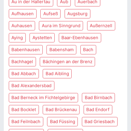
Au in der Hallertau
Aub
Auerbach
Aufhausen
Aufseß
Augsburg
Auhausen
Aura im Sinngrund
Außernzell
Aying
Aystetten
Baar-Ebenhausen
Babenhausen
Babensham
Bach
Bachhagel
Bächingen an der Brenz
Bad Abbach
Bad Aibling
Bad Alexandersbad
Bad Berneck im Fichtelgebirge
Bad Birnbach
Bad Bocklet
Bad Brückenau
Bad Endorf
Bad Feilnbach
Bad Füssing
Bad Griesbach