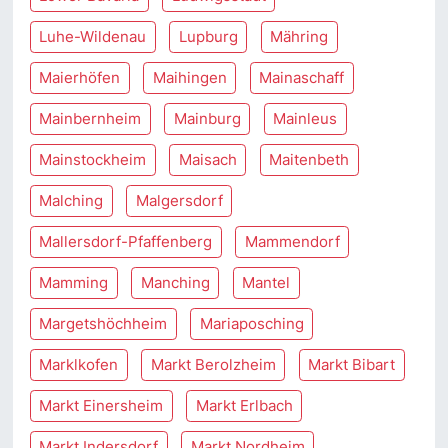
Luhe-Wildenau
Lupburg
Mähring
Maierhöfen
Maihingen
Mainaschaff
Mainbernheim
Mainburg
Mainleus
Mainstockheim
Maisach
Maitenbeth
Malching
Malgersdorf
Mallersdorf-Pfaffenberg
Mammendorf
Mamming
Manching
Mantel
Margetshöchheim
Mariaposching
Marklkofen
Markt Berolzheim
Markt Bibart
Markt Einersheim
Markt Erlbach
Markt Indersdorf
Markt Nordheim