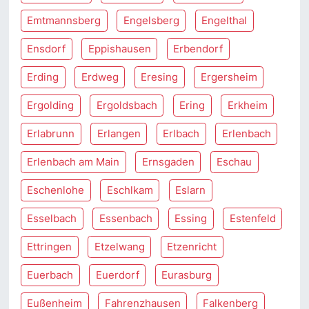
Emtmannsberg
Engelsberg
Engelthal
Ensdorf
Eppishausen
Erbendorf
Erding
Erdweg
Eresing
Ergersheim
Ergolding
Ergoldsbach
Ering
Erkheim
Erlabrunn
Erlangen
Erlbach
Erlenbach
Erlenbach am Main
Ernsgaden
Eschau
Eschenlohe
Eschlkam
Eslarn
Esselbach
Essenbach
Essing
Estenfeld
Ettringen
Etzelwang
Etzenricht
Euerbach
Euerdorf
Eurasburg
Eußenheim
Fahrenzhausen
Falkenberg