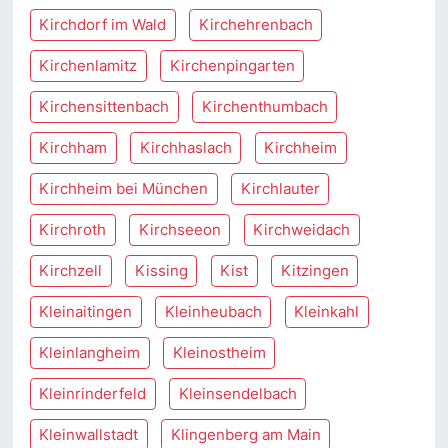
Kirchdorf im Wald
Kirchehrenbach
Kirchenlamitz
Kirchenpingarten
Kirchensittenbach
Kirchenthumbach
Kirchham
Kirchhaslach
Kirchheim
Kirchheim bei München
Kirchlauter
Kirchroth
Kirchseeon
Kirchweidach
Kirchzell
Kissing
Kist
Kitzingen
Kleinaitingen
Kleinheubach
Kleinkahl
Kleinlangheim
Kleinostheim
Kleinrinderfeld
Kleinsendelbach
Kleinwallstadt
Klingenberg am Main