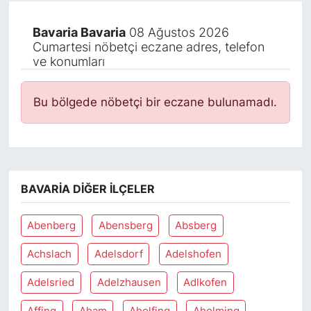
Bavaria Bavaria
08 Ağustos 2026
Cumartesi nöbetçi eczane adres, telefon
ve konumları
Bu bölgede nöbetçi bir eczane bulunamadı.
BAVARIA DIĞER İLÇELER
Abenberg
Abensberg
Absberg
Achslach
Adelsdorf
Adelshofen
Adelsried
Adelzhausen
Adlkofen
Affing
Aham
Aholfing
Aholming