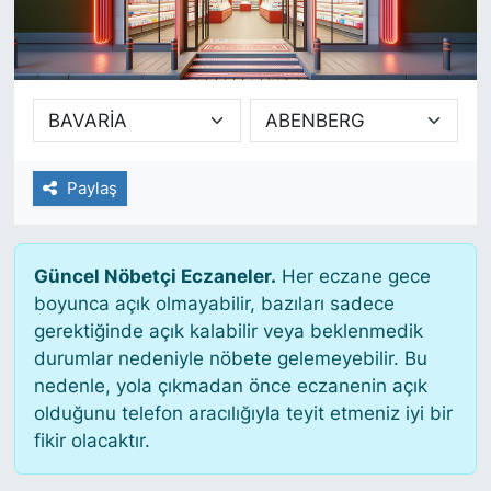
SİYASET
SAĞLIK
Paylaş
Güncel Nöbetçi Eczaneler.
Her eczane gece
boyunca açık olmayabilir, bazıları sadece
gerektiğinde açık kalabilir veya beklenmedik
durumlar nedeniyle nöbete gelemeyebilir. Bu
nedenle, yola çıkmadan önce eczanenin açık
olduğunu telefon aracılığıyla teyit etmeniz iyi bir
fikir olacaktır.