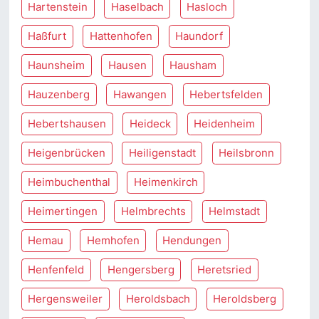
Hartenstein
Haselbach
Hasloch
Haßfurt
Hattenhofen
Haundorf
Haunsheim
Hausen
Hausham
Hauzenberg
Hawangen
Hebertsfelden
Hebertshausen
Heideck
Heidenheim
Heigenbrücken
Heiligenstadt
Heilsbronn
Heimbuchenthal
Heimenkirch
Heimertingen
Helmbrechts
Helmstadt
Hemau
Hemhofen
Hendungen
Henfenfeld
Hengersberg
Heretsried
Hergensweiler
Heroldsbach
Heroldsberg