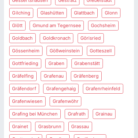
Gessertshausen
Gestratz
Giebelstadt
Gilching
Glashütten
Glattbach
Glonn
Glött
Gmund am Tegernsee
Gochsheim
Goldbach
Goldkronach
Görisried
Gössenheim
Gößweinstein
Gotteszell
Gottfrieding
Graben
Grabenstätt
Gräfelfing
Grafenau
Gräfenberg
Gräfendorf
Grafengehaig
Grafenrheinfeld
Grafenwiesen
Grafenwöhr
Grafing bei München
Grafrath
Grainau
Grainet
Grasbrunn
Grassau