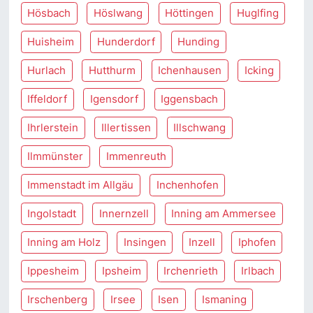
Hösbach
Höslwang
Höttingen
Huglfing
Huisheim
Hunderdorf
Hunding
Hurlach
Hutthurm
Ichenhausen
Icking
Iffeldorf
Igensdorf
Iggensbach
Ihrlerstein
Illertissen
Illschwang
Ilmmünster
Immenreuth
Immenstadt im Allgäu
Inchenhofen
Ingolstadt
Innernzell
Inning am Ammersee
Inning am Holz
Insingen
Inzell
Iphofen
Ippesheim
Ipsheim
Irchenrieth
Irlbach
Irschenberg
Irsee
Isen
Ismaning