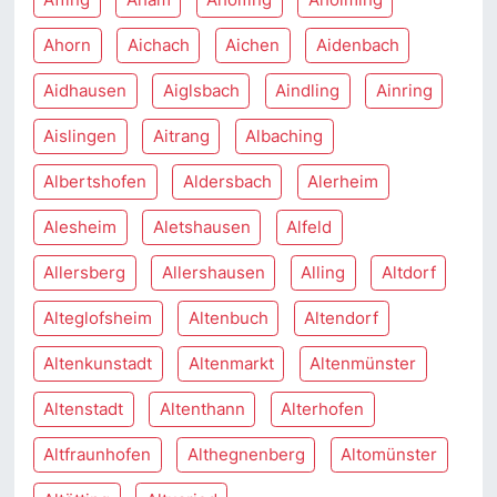
Ahorn
Aichach
Aichen
Aidenbach
Aidhausen
Aiglsbach
Aindling
Ainring
Aislingen
Aitrang
Albaching
Albertshofen
Aldersbach
Alerheim
Alesheim
Aletshausen
Alfeld
Allersberg
Allershausen
Alling
Altdorf
Alteglofsheim
Altenbuch
Altendorf
Altenkunstadt
Altenmarkt
Altenmünster
Altenstadt
Altenthann
Alterhofen
Altfraunhofen
Althegnenberg
Altomünster