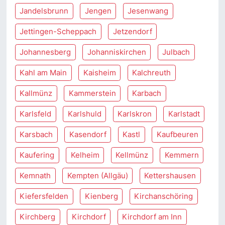
Jandelsbrunn
Jengen
Jesenwang
Jettingen-Scheppach
Jetzendorf
Johannesberg
Johanniskirchen
Julbach
Kahl am Main
Kaisheim
Kalchreuth
Kallmünz
Kammerstein
Karbach
Karlsfeld
Karlshuld
Karlskron
Karlstadt
Karsbach
Kasendorf
Kastl
Kaufbeuren
Kaufering
Kelheim
Kellmünz
Kemmern
Kemnath
Kempten (Allgäu)
Kettershausen
Kiefersfelden
Kienberg
Kirchanschöring
Kirchberg
Kirchdorf
Kirchdorf am Inn