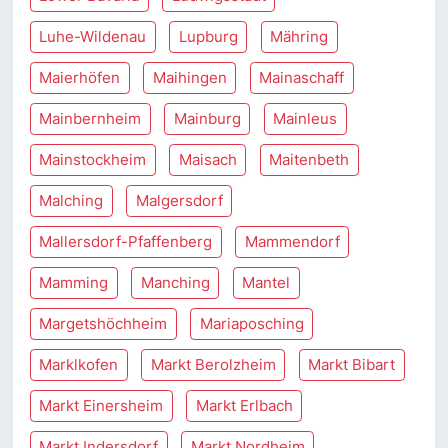
Luhe-Wildenau
Lupburg
Mähring
Maierhöfen
Maihingen
Mainaschaff
Mainbernheim
Mainburg
Mainleus
Mainstockheim
Maisach
Maitenbeth
Malching
Malgersdorf
Mallersdorf-Pfaffenberg
Mammendorf
Mamming
Manching
Mantel
Margetshöchheim
Mariaposching
Marklkofen
Markt Berolzheim
Markt Bibart
Markt Einersheim
Markt Erlbach
Markt Indersdorf
Markt Nordheim