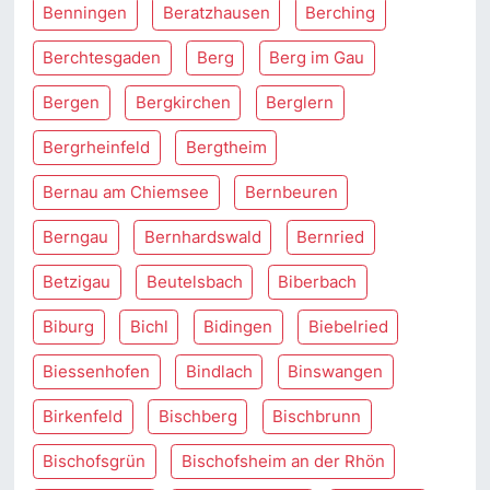
Benningen
Beratzhausen
Berching
Berchtesgaden
Berg
Berg im Gau
Bergen
Bergkirchen
Berglern
Bergrheinfeld
Bergtheim
Bernau am Chiemsee
Bernbeuren
Berngau
Bernhardswald
Bernried
Betzigau
Beutelsbach
Biberbach
Biburg
Bichl
Bidingen
Biebelried
Biessenhofen
Bindlach
Binswangen
Birkenfeld
Bischberg
Bischbrunn
Bischofsgrün
Bischofsheim an der Rhön