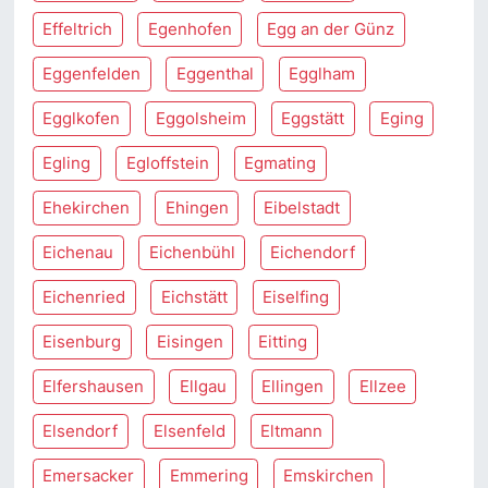
Effeltrich
Egenhofen
Egg an der Günz
Eggenfelden
Eggenthal
Egglham
Egglkofen
Eggolsheim
Eggstätt
Eging
Egling
Egloffstein
Egmating
Ehekirchen
Ehingen
Eibelstadt
Eichenau
Eichenbühl
Eichendorf
Eichenried
Eichstätt
Eiselfing
Eisenburg
Eisingen
Eitting
Elfershausen
Ellgau
Ellingen
Ellzee
Elsendorf
Elsenfeld
Eltmann
Emersacker
Emmering
Emskirchen