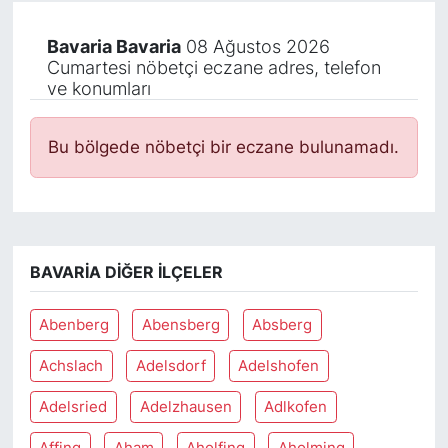
Bavaria Bavaria
08 Ağustos 2026
Cumartesi nöbetçi eczane adres, telefon
ve konumları
Bu bölgede nöbetçi bir eczane bulunamadı.
BAVARIA DIĞER İLÇELER
Abenberg
Abensberg
Absberg
Achslach
Adelsdorf
Adelshofen
Adelsried
Adelzhausen
Adlkofen
Affing
Aham
Aholfing
Aholming