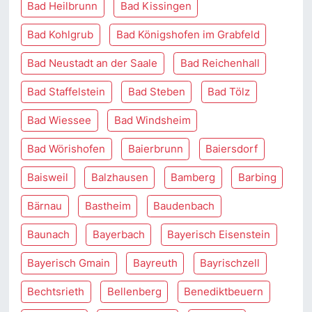
Bad Heilbrunn
Bad Kissingen
Bad Kohlgrub
Bad Königshofen im Grabfeld
Bad Neustadt an der Saale
Bad Reichenhall
Bad Staffelstein
Bad Steben
Bad Tölz
Bad Wiessee
Bad Windsheim
Bad Wörishofen
Baierbrunn
Baiersdorf
Baisweil
Balzhausen
Bamberg
Barbing
Bärnau
Bastheim
Baudenbach
Baunach
Bayerbach
Bayerisch Eisenstein
Bayerisch Gmain
Bayreuth
Bayrischzell
Bechtsrieth
Bellenberg
Benediktbeuern