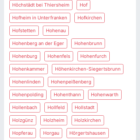
Höchstädt bei Thiersheim
Hof
Hofheim in Unterfranken
Hofkirchen
Hofstetten
Hohenau
Hohenberg an der Eger
Hohenbrunn
Hohenburg
Hohenfels
Hohenfurch
Hohenkammer
Höhenkirchen-Siegertsbrunn
Hohenlinden
Hohenpeißenberg
Hohenpolding
Hohenthann
Hohenwarth
Hollenbach
Hollfeld
Hollstadt
Holzgünz
Holzheim
Holzkirchen
Hopferau
Horgau
Hörgertshausen