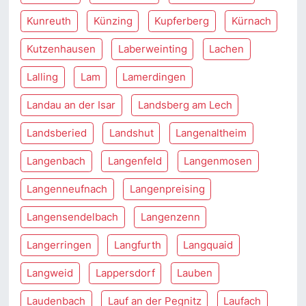
Kunreuth
Künzing
Kupferberg
Kürnach
Kutzenhausen
Laberweinting
Lachen
Lalling
Lam
Lamerdingen
Landau an der Isar
Landsberg am Lech
Landsberied
Landshut
Langenaltheim
Langenbach
Langenfeld
Langenmosen
Langenneufnach
Langenpreising
Langensendelbach
Langenzenn
Langerringen
Langfurth
Langquaid
Langweid
Lappersdorf
Lauben
Laudenbach
Lauf an der Pegnitz
Laufach