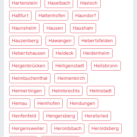
Hartenstein
Haselbach
Hasloch
Haßfurt
Hattenhofen
Haundorf
Haunsheim
Hausen
Hausham
Hauzenberg
Hawangen
Hebertsfelden
Hebertshausen
Heideck
Heidenheim
Heigenbrücken
Heiligenstadt
Heilsbronn
Heimbuchenthal
Heimenkirch
Heimertingen
Helmbrechts
Helmstadt
Hemau
Hemhofen
Hendungen
Henfenfeld
Hengersberg
Heretsried
Hergensweiler
Heroldsbach
Heroldsberg