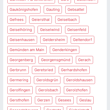
Gaukönigshofen
Gauting
Gebsattel
Gefrees
Geiersthal
Geiselbach
Geiselhöring
Geiselwind
Geisenfeld
Geisenhausen
Geldersheim
Geltendorf
Gemünden am Main
Genderkingen
Georgenberg
Georgensgmünd
Gerach
Gerbrunn
Geretsried
Gerhardshofen
Germering
Geroldsgrün
Geroldshausen
Gerolfingen
Gerolsbach
Gerolzhofen
Gersthofen
Gerzen
Gesees
Geslau