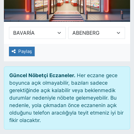
SİYASET
SAĞLIK
Paylaş
Güncel Nöbetçi Eczaneler.
Her eczane gece
boyunca açık olmayabilir, bazıları sadece
gerektiğinde açık kalabilir veya beklenmedik
durumlar nedeniyle nöbete gelemeyebilir. Bu
nedenle, yola çıkmadan önce eczanenin açık
olduğunu telefon aracılığıyla teyit etmeniz iyi bir
fikir olacaktır.