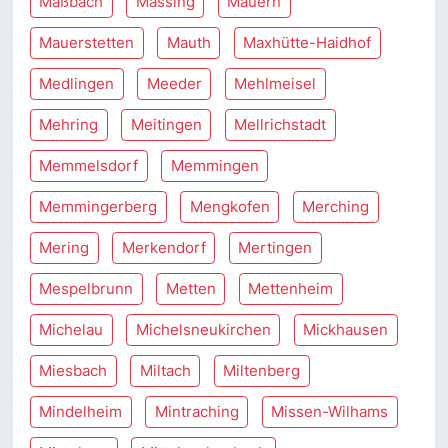
Maßbach
Massing
Mauern
Mauerstetten
Mauth
Maxhütte-Haidhof
Medlingen
Meeder
Mehlmeisel
Mehring
Meitingen
Mellrichstadt
Memmelsdorf
Memmingen
Memmingerberg
Mengkofen
Merching
Mering
Merkendorf
Mertingen
Mespelbrunn
Metten
Mettenheim
Michelau
Michelsneukirchen
Mickhausen
Miesbach
Miltach
Miltenberg
Mindelheim
Mintraching
Missen-Wilhams