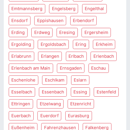
Emtmannsberg
Engelsberg
Engelthal
Ensdorf
Eppishausen
Erbendorf
Erding
Erdweg
Eresing
Ergersheim
Ergolding
Ergoldsbach
Ering
Erkheim
Erlabrunn
Erlangen
Erlbach
Erlenbach
Erlenbach am Main
Ernsgaden
Eschau
Eschenlohe
Eschlkam
Eslarn
Esselbach
Essenbach
Essing
Estenfeld
Ettringen
Etzelwang
Etzenricht
Euerbach
Euerdorf
Eurasburg
Eußenheim
Fahrenzhausen
Falkenberg