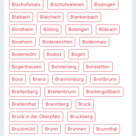
Bischofsmais
Bischofswiesen
Bissingen
Blaibach
Blaichach
Blankenbach
Blindheim
Böbing
Bobingen
Böbrach
Bockhorn
Bodenkirchen
Bodenmais
Bodenwöhr
Bodolz
Bogen
Bogenhausen
Bolsterlang
Bonstetten
Boos
Brand
Brannenburg
Breitbrunn
Breitenberg
Breitenbrunn
Breitengüßbach
Breitenthal
Brennberg
Bruck
Bruck in der Oberpfalz
Bruckberg
Bruckmühl
Brunn
Brunnen
Brunnthal