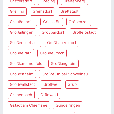
Grattersdorf
Greding
Greifenberg
Greiling
Gremsdorf
Grettstadt
Greußenheim
Griesstätt
Gröbenzell
Großaitingen
Großbardorf
Großeibstadt
Großenseebach
Großhabersdorf
Großheirath
Großheubach
Großkarolinenfeld
Großlangheim
Großostheim
Großreuth bei Schweinau
Großwallstadt
Großweil
Grub
Grünenbach
Grünwald
Gstadt am Chiemsee
Gundelfingen