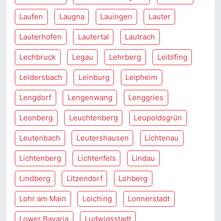
Laufen
Laugna
Lauingen
Lauter
Lauterhofen
Lautertal
Lautrach
Lechbruck
Legau
Lehrberg
Leiblfing
Leidersbach
Leinburg
Leipheim
Lengdorf
Lengenwang
Lenggries
Leonberg
Leuchtenberg
Leupoldsgrün
Leutenbach
Leutershausen
Lichtenau
Lichtenberg
Lichtenfels
Lindau
Lindberg
Litzendorf
Lohberg
Lohr am Main
Loiching
Lonnerstadt
Lower Bavaria
Ludwigsstadt