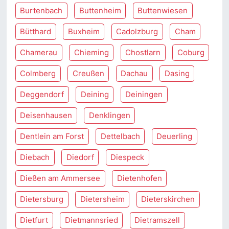
Burtenbach
Buttenheim
Buttenwiesen
Bütthard
Buxheim
Cadolzburg
Cham
Chamerau
Chieming
Chostlarn
Coburg
Colmberg
Creußen
Dachau
Dasing
Deggendorf
Deining
Deiningen
Deisenhausen
Denklingen
Dentlein am Forst
Dettelbach
Deuerling
Diebach
Diedorf
Diespeck
Dießen am Ammersee
Dietenhofen
Dietersburg
Dietersheim
Dieterskirchen
Dietfurt
Dietmannsried
Dietramszell