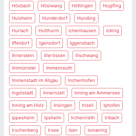
Hösbach
Höslwang
Höttingen
Huglfing
Huisheim
Hunderdorf
Hunding
Hurlach
Hutthurm
Ichenhausen
Icking
Iffeldorf
Igensdorf
Iggensbach
Ihrlerstein
Illertissen
Illschwang
Ilmmünster
Immenreuth
Immenstadt im Allgäu
Inchenhofen
Ingolstadt
Innernzell
Inning am Ammersee
Inning am Holz
Insingen
Inzell
Iphofen
Ippesheim
Ipsheim
Irchenrieth
Irlbach
Irschenberg
Irsee
Isen
Ismaning