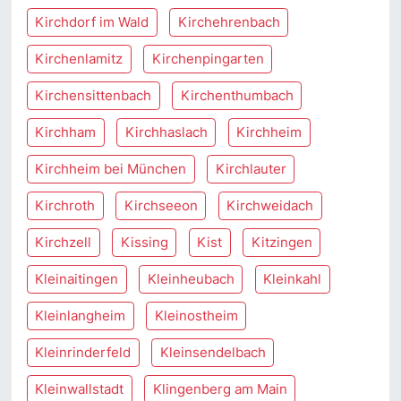
Kirchdorf im Wald
Kirchehrenbach
Kirchenlamitz
Kirchenpingarten
Kirchensittenbach
Kirchenthumbach
Kirchham
Kirchhaslach
Kirchheim
Kirchheim bei München
Kirchlauter
Kirchroth
Kirchseeon
Kirchweidach
Kirchzell
Kissing
Kist
Kitzingen
Kleinaitingen
Kleinheubach
Kleinkahl
Kleinlangheim
Kleinostheim
Kleinrinderfeld
Kleinsendelbach
Kleinwallstadt
Klingenberg am Main