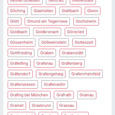
Gessertshausen
Gestratz
Giebelstadt
Gilching
Glashütten
Glattbach
Glonn
Glött
Gmund am Tegernsee
Gochsheim
Goldbach
Goldkronach
Görisried
Gössenheim
Gößweinstein
Gotteszell
Gottfrieding
Graben
Grabenstätt
Gräfelfing
Grafenau
Gräfenberg
Gräfendorf
Grafengehaig
Grafenrheinfeld
Grafenwiesen
Grafenwöhr
Grafing bei München
Grafrath
Grainau
Grainet
Grasbrunn
Grassau