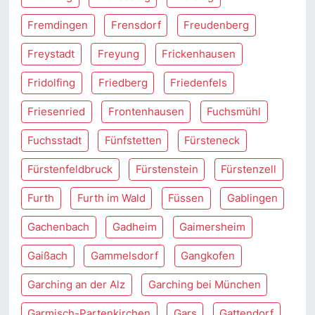
Fremdingen
Frensdorf
Freudenberg
Freystadt
Freyung
Frickenhausen
Fridolfing
Friedberg
Friedenfels
Friesenried
Frontenhausen
Fuchsmühl
Fuchsstadt
Fünfstetten
Fürsteneck
Fürstenfeldbruck
Fürstenstein
Fürstenzell
Furth
Furth im Wald
Füssen
Gablingen
Gachenbach
Gadheim
Gaimersheim
Gaißach
Gammelsdorf
Gangkofen
Garching an der Alz
Garching bei München
Garmisch-Partenkirchen
Gars
Gattendorf