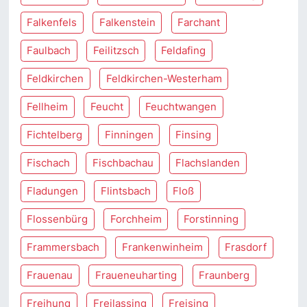
Falkenfels
Falkenstein
Farchant
Faulbach
Feilitzsch
Feldafing
Feldkirchen
Feldkirchen-Westerham
Fellheim
Feucht
Feuchtwangen
Fichtelberg
Finningen
Finsing
Fischach
Fischbachau
Flachslanden
Fladungen
Flintsbach
Floß
Flossenbürg
Forchheim
Forstinning
Frammersbach
Frankenwinheim
Frasdorf
Frauenau
Fraueneuharting
Fraunberg
Freihung
Freilassing
Freising