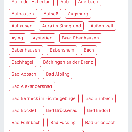
Au in der Hallertau
Aub
Auerbach
Aufhausen
Aufseß
Augsburg
Auhausen
Aura im Sinngrund
Außernzell
Aying
Aystetten
Baar-Ebenhausen
Babenhausen
Babensham
Bach
Bachhagel
Bächingen an der Brenz
Bad Abbach
Bad Aibling
Bad Alexandersbad
Bad Berneck im Fichtelgebirge
Bad Birnbach
Bad Bocklet
Bad Brückenau
Bad Endorf
Bad Feilnbach
Bad Füssing
Bad Griesbach