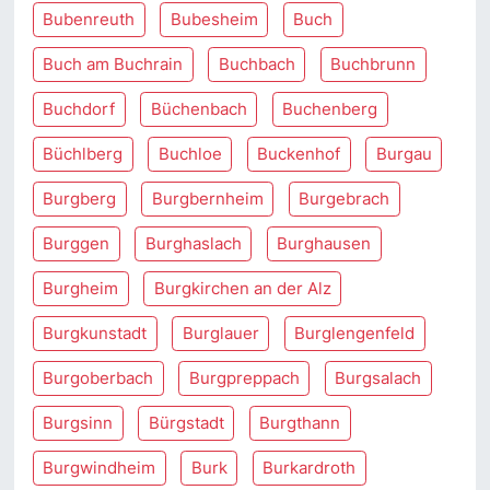
Bubenreuth
Bubesheim
Buch
Buch am Buchrain
Buchbach
Buchbrunn
Buchdorf
Büchenbach
Buchenberg
Büchlberg
Buchloe
Buckenhof
Burgau
Burgberg
Burgbernheim
Burgebrach
Burggen
Burghaslach
Burghausen
Burgheim
Burgkirchen an der Alz
Burgkunstadt
Burglauer
Burglengenfeld
Burgoberbach
Burgpreppach
Burgsalach
Burgsinn
Bürgstadt
Burgthann
Burgwindheim
Burk
Burkardroth