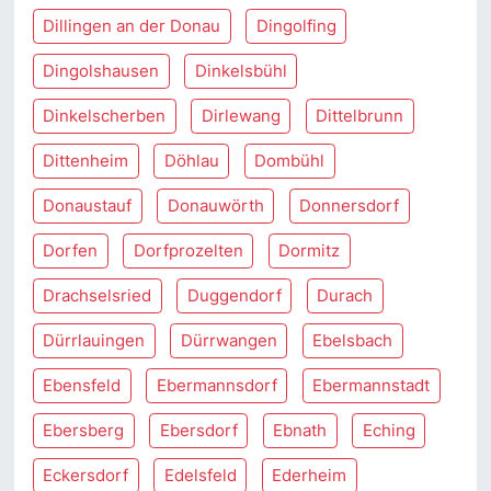
Dillingen an der Donau
Dingolfing
Dingolshausen
Dinkelsbühl
Dinkelscherben
Dirlewang
Dittelbrunn
Dittenheim
Döhlau
Dombühl
Donaustauf
Donauwörth
Donnersdorf
Dorfen
Dorfprozelten
Dormitz
Drachselsried
Duggendorf
Durach
Dürrlauingen
Dürrwangen
Ebelsbach
Ebensfeld
Ebermannsdorf
Ebermannstadt
Ebersberg
Ebersdorf
Ebnath
Eching
Eckersdorf
Edelsfeld
Ederheim