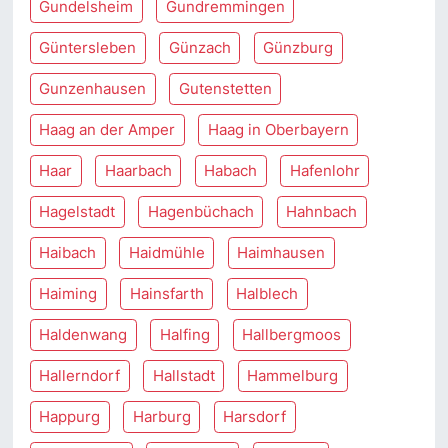
Gundelsheim
Gundremmingen
Güntersleben
Günzach
Günzburg
Gunzenhausen
Gutenstetten
Haag an der Amper
Haag in Oberbayern
Haar
Haarbach
Habach
Hafenlohr
Hagelstadt
Hagenbüchach
Hahnbach
Haibach
Haidmühle
Haimhausen
Haiming
Hainsfarth
Halblech
Haldenwang
Halfing
Hallbergmoos
Hallerndorf
Hallstadt
Hammelburg
Happurg
Harburg
Harsdorf