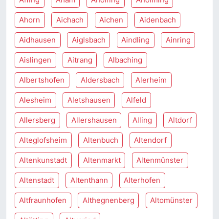
Ahorn
Aichach
Aichen
Aidenbach
Aidhausen
Aiglsbach
Aindling
Ainring
Aislingen
Aitrang
Albaching
Albertshofen
Aldersbach
Alerheim
Alesheim
Aletshausen
Alfeld
Allersberg
Allershausen
Alling
Altdorf
Alteglofsheim
Altenbuch
Altendorf
Altenkunstadt
Altenmarkt
Altenmünster
Altenstadt
Altenthann
Alterhofen
Altfraunhofen
Althegnenberg
Altomünster