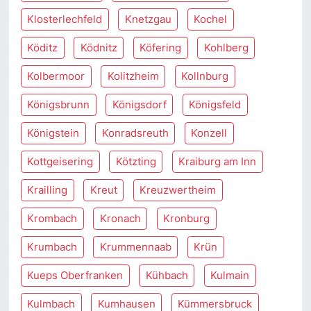
Klosterlechfeld
Knetzgau
Kochel
Köditz
Ködnitz
Köfering
Kohlberg
Kolbermoor
Kolitzheim
Kollnburg
Königsbrunn
Königsdorf
Königsfeld
Königstein
Konradsreuth
Konzell
Kottgeisering
Kötzting
Kraiburg am Inn
Krailling
Kreut
Kreuzwertheim
Krombach
Kronach
Kronburg
Krumbach
Krummennaab
Krün
Kueps Oberfranken
Kühbach
Kulmain
Kulmbach
Kumhausen
Kümmersbruck