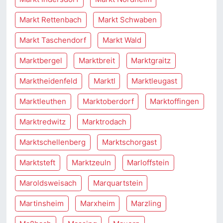
Markt Rettenbach
Markt Schwaben
Markt Taschendorf
Markt Wald
Marktbergel
Marktbreit
Marktgraitz
Marktheidenfeld
Marktl
Marktleugast
Marktleuthen
Marktoberdorf
Marktoffingen
Marktredwitz
Marktrodach
Marktschellenberg
Marktschorgast
Marktsteft
Marktzeuln
Marloffstein
Maroldsweisach
Marquartstein
Martinsheim
Marxheim
Marzling