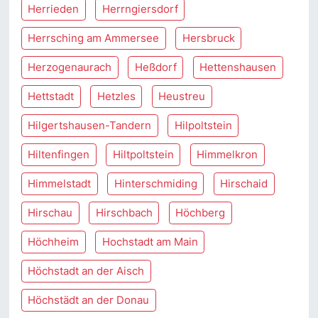
Herrieden
Herrngiersdorf
Herrsching am Ammersee
Hersbruck
Herzogenaurach
Heßdorf
Hettenshausen
Hettstadt
Hetzles
Heustreu
Hilgertshausen-Tandern
Hilpoltstein
Hiltenfingen
Hiltpoltstein
Himmelkron
Himmelstadt
Hinterschmiding
Hirschaid
Hirschau
Hirschbach
Höchberg
Höchheim
Hochstadt am Main
Höchstadt an der Aisch
Höchstädt an der Donau