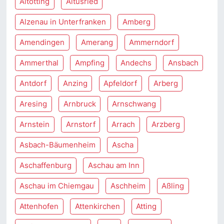
Altötting
Altusried
Alzenau in Unterfranken
Amberg
Amendingen
Amerang
Ammerndorf
Ammerthal
Ampfing
Andechs
Ansbach
Antdorf
Anzing
Apfeldorf
Arberg
Aresing
Arnbruck
Arnschwang
Arnstein
Arnstorf
Arrach
Arzberg
Asbach-Bäumenheim
Ascha
Aschaffenburg
Aschau am Inn
Aschau im Chiemgau
Aschheim
Aßling
Attenhofen
Attenkirchen
Atting