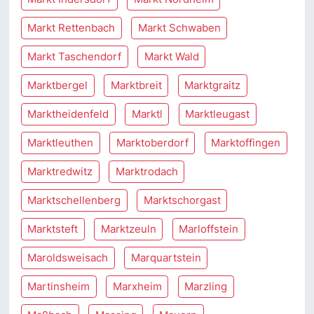
Markt Rettenbach
Markt Schwaben
Markt Taschendorf
Markt Wald
Marktbergel
Marktbreit
Marktgraitz
Marktheidenfeld
Marktl
Marktleugast
Marktleuthen
Marktoberdorf
Marktoffingen
Marktredwitz
Marktrodach
Marktschellenberg
Marktschorgast
Marktsteft
Marktzeuln
Marloffstein
Maroldsweisach
Marquartstein
Martinsheim
Marxheim
Marzling