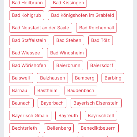
Bad Heilbrunn
Bad Kissingen
Bad Kohlgrub
Bad Königshofen im Grabfeld
Bad Neustadt an der Saale
Bad Reichenhall
Bad Staffelstein
Bad Steben
Bad Tölz
Bad Wiessee
Bad Windsheim
Bad Wörishofen
Baierbrunn
Baiersdorf
Baisweil
Balzhausen
Bamberg
Barbing
Bärnau
Bastheim
Baudenbach
Baunach
Bayerbach
Bayerisch Eisenstein
Bayerisch Gmain
Bayreuth
Bayrischzell
Bechtsrieth
Bellenberg
Benediktbeuern