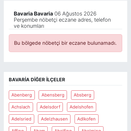
Bavaria Bavaria
06 Ağustos 2026
Perşembe nöbetçi eczane adres, telefon
ve konumları
Bu bölgede nöbetçi bir eczane bulunamadı.
BAVARIA DIĞER İLÇELER
Abenberg
Abensberg
Absberg
Achslach
Adelsdorf
Adelshofen
Adelsried
Adelzhausen
Adlkofen
Affing
Aham
Aholfing
Aholming