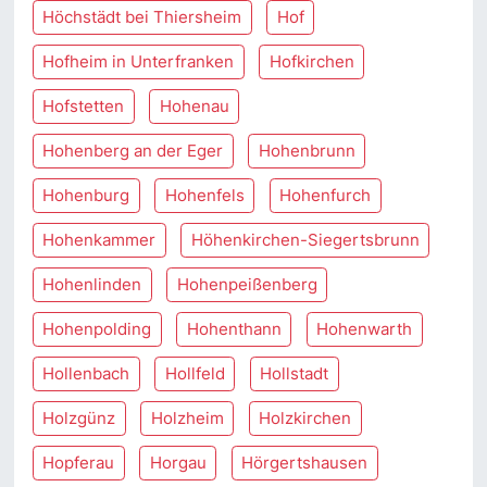
Höchstädt bei Thiersheim
Hof
Hofheim in Unterfranken
Hofkirchen
Hofstetten
Hohenau
Hohenberg an der Eger
Hohenbrunn
Hohenburg
Hohenfels
Hohenfurch
Hohenkammer
Höhenkirchen-Siegertsbrunn
Hohenlinden
Hohenpeißenberg
Hohenpolding
Hohenthann
Hohenwarth
Hollenbach
Hollfeld
Hollstadt
Holzgünz
Holzheim
Holzkirchen
Hopferau
Horgau
Hörgertshausen