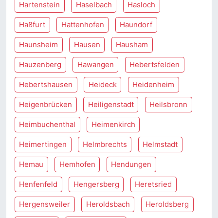
Hartenstein
Haselbach
Hasloch
Haßfurt
Hattenhofen
Haundorf
Haunsheim
Hausen
Hausham
Hauzenberg
Hawangen
Hebertsfelden
Hebertshausen
Heideck
Heidenheim
Heigenbrücken
Heiligenstadt
Heilsbronn
Heimbuchenthal
Heimenkirch
Heimertingen
Helmbrechts
Helmstadt
Hemau
Hemhofen
Hendungen
Henfenfeld
Hengersberg
Heretsried
Hergensweiler
Heroldsbach
Heroldsberg