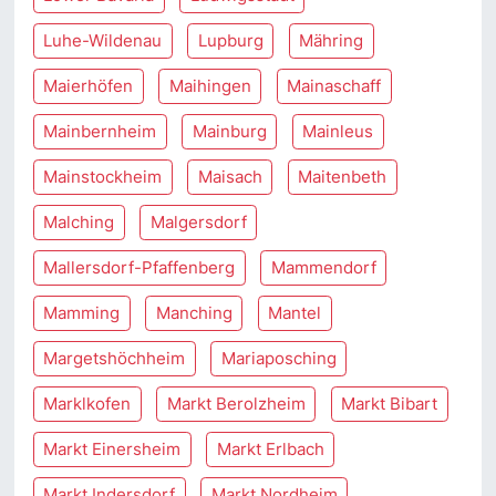
Luhe-Wildenau
Lupburg
Mähring
Maierhöfen
Maihingen
Mainaschaff
Mainbernheim
Mainburg
Mainleus
Mainstockheim
Maisach
Maitenbeth
Malching
Malgersdorf
Mallersdorf-Pfaffenberg
Mammendorf
Mamming
Manching
Mantel
Margetshöchheim
Mariaposching
Marklkofen
Markt Berolzheim
Markt Bibart
Markt Einersheim
Markt Erlbach
Markt Indersdorf
Markt Nordheim