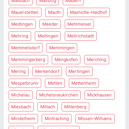
Maßbach
Massing
Mauern
Mauerstetten
Mauth
Maxhütte-Haidhof
Medlingen
Meeder
Mehlmeisel
Mehring
Meitingen
Mellrichstadt
Memmelsdorf
Memmingen
Memmingerberg
Mengkofen
Merching
Mering
Merkendorf
Mertingen
Mespelbrunn
Metten
Mettenheim
Michelau
Michelsneukirchen
Mickhausen
Miesbach
Miltach
Miltenberg
Mindelheim
Mintraching
Missen-Wilhams