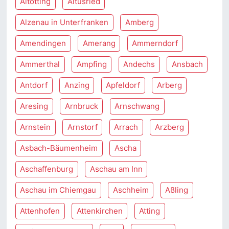
Altötting
Altusried
Alzenau in Unterfranken
Amberg
Amendingen
Amerang
Ammerndorf
Ammerthal
Ampfing
Andechs
Ansbach
Antdorf
Anzing
Apfeldorf
Arberg
Aresing
Arnbruck
Arnschwang
Arnstein
Arnstorf
Arrach
Arzberg
Asbach-Bäumenheim
Ascha
Aschaffenburg
Aschau am Inn
Aschau im Chiemgau
Aschheim
Aßling
Attenhofen
Attenkirchen
Atting