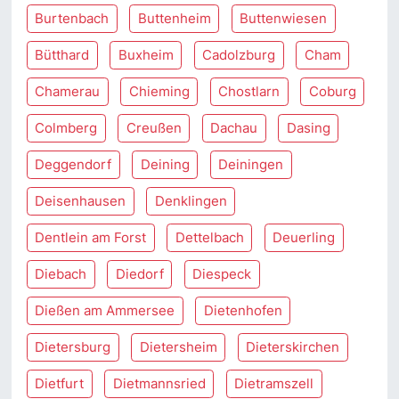
Burtenbach
Buttenheim
Buttenwiesen
Bütthard
Buxheim
Cadolzburg
Cham
Chamerau
Chieming
Chostlarn
Coburg
Colmberg
Creußen
Dachau
Dasing
Deggendorf
Deining
Deiningen
Deisenhausen
Denklingen
Dentlein am Forst
Dettelbach
Deuerling
Diebach
Diedorf
Diespeck
Dießen am Ammersee
Dietenhofen
Dietersburg
Dietersheim
Dieterskirchen
Dietfurt
Dietmannsried
Dietramszell