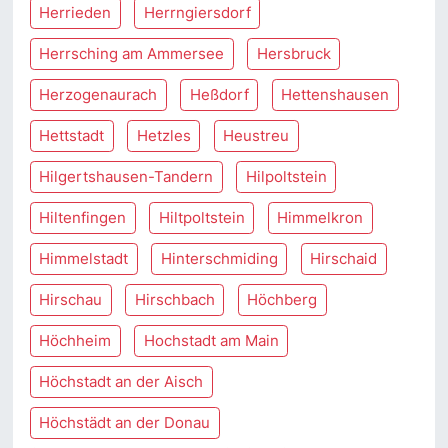
Herrieden
Herrngiersdorf
Herrsching am Ammersee
Hersbruck
Herzogenaurach
Heßdorf
Hettenshausen
Hettstadt
Hetzles
Heustreu
Hilgertshausen-Tandern
Hilpoltstein
Hiltenfingen
Hiltpoltstein
Himmelkron
Himmelstadt
Hinterschmiding
Hirschaid
Hirschau
Hirschbach
Höchberg
Höchheim
Hochstadt am Main
Höchstadt an der Aisch
Höchstädt an der Donau