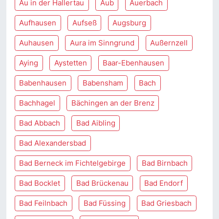
Au in der Hallertau
Aub
Auerbach
Aufhausen
Aufseß
Augsburg
Auhausen
Aura im Sinngrund
Außernzell
Aying
Aystetten
Baar-Ebenhausen
Babenhausen
Babensham
Bach
Bachhagel
Bächingen an der Brenz
Bad Abbach
Bad Aibling
Bad Alexandersbad
Bad Berneck im Fichtelgebirge
Bad Birnbach
Bad Bocklet
Bad Brückenau
Bad Endorf
Bad Feilnbach
Bad Füssing
Bad Griesbach