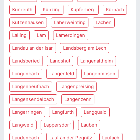
Kunreuth
Künzing
Kupferberg
Kürnach
Kutzenhausen
Laberweinting
Lachen
Lalling
Lam
Lamerdingen
Landau an der Isar
Landsberg am Lech
Landsberied
Landshut
Langenaltheim
Langenbach
Langenfeld
Langenmosen
Langenneufnach
Langenpreising
Langensendelbach
Langenzenn
Langerringen
Langfurth
Langquaid
Langweid
Lappersdorf
Lauben
Laudenbach
Lauf an der Pegnitz
Laufach