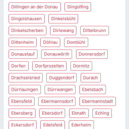
Dillingen an der Donau
Dingolfing
Dingolshausen
Dinkelsbühl
Dinkelscherben
Dirlewang
Dittelbrunn
Dittenheim
Döhlau
Dombühl
Donaustauf
Donauwörth
Donnersdorf
Dorfen
Dorfprozelten
Dormitz
Drachselsried
Duggendorf
Durach
Dürrlauingen
Dürrwangen
Ebelsbach
Ebensfeld
Ebermannsdorf
Ebermannstadt
Ebersberg
Ebersdorf
Ebnath
Eching
Eckersdorf
Edelsfeld
Ederheim