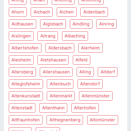
Ahorn
Aichach
Aichen
Aidenbach
Aidhausen
Aiglsbach
Aindling
Ainring
Aislingen
Aitrang
Albaching
Albertshofen
Aldersbach
Alerheim
Alesheim
Aletshausen
Alfeld
Allersberg
Allershausen
Alling
Altdorf
Alteglofsheim
Altenbuch
Altendorf
Altenkunstadt
Altenmarkt
Altenmünster
Altenstadt
Altenthann
Alterhofen
Altfraunhofen
Althegnenberg
Altomünster