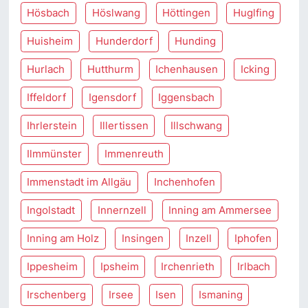
Hösbach
Höslwang
Höttingen
Huglfing
Huisheim
Hunderdorf
Hunding
Hurlach
Hutthurm
Ichenhausen
Icking
Iffeldorf
Igensdorf
Iggensbach
Ihrlerstein
Illertissen
Illschwang
Ilmmünster
Immenreuth
Immenstadt im Allgäu
Inchenhofen
Ingolstadt
Innernzell
Inning am Ammersee
Inning am Holz
Insingen
Inzell
Iphofen
Ippesheim
Ipsheim
Irchenrieth
Irlbach
Irschenberg
Irsee
Isen
Ismaning