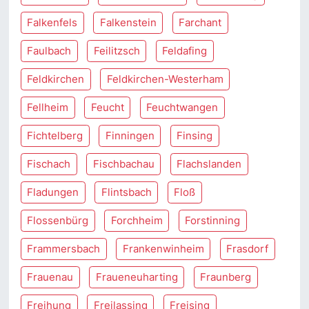
Falkenfels
Falkenstein
Farchant
Faulbach
Feilitzsch
Feldafing
Feldkirchen
Feldkirchen-Westerham
Fellheim
Feucht
Feuchtwangen
Fichtelberg
Finningen
Finsing
Fischach
Fischbachau
Flachslanden
Fladungen
Flintsbach
Floß
Flossenbürg
Forchheim
Forstinning
Frammersbach
Frankenwinheim
Frasdorf
Frauenau
Fraueneuharting
Fraunberg
Freihung
Freilassing
Freising