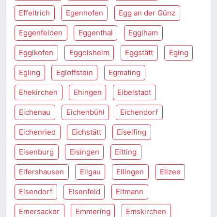
Effeltrich
Egenhofen
Egg an der Günz
Eggenfelden
Eggenthal
Egglham
Egglkofen
Eggolsheim
Eggstätt
Eging
Egling
Egloffstein
Egmating
Ehekirchen
Ehingen
Eibelstadt
Eichenau
Eichenbühl
Eichendorf
Eichenried
Eichstätt
Eiselfing
Eisenburg
Eisingen
Eitting
Elfershausen
Ellgau
Ellingen
Ellzee
Elsendorf
Elsenfeld
Eltmann
Emersacker
Emmering
Emskirchen