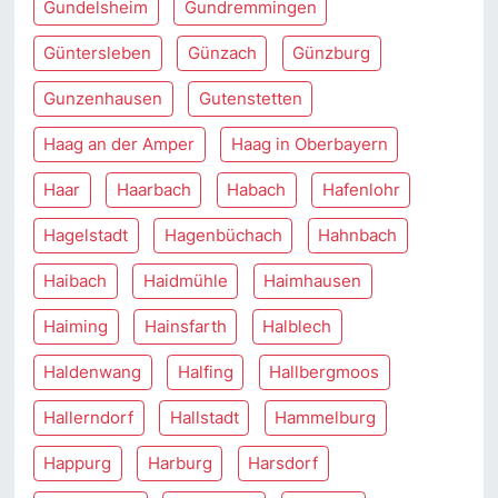
Gundelsheim
Gundremmingen
Güntersleben
Günzach
Günzburg
Gunzenhausen
Gutenstetten
Haag an der Amper
Haag in Oberbayern
Haar
Haarbach
Habach
Hafenlohr
Hagelstadt
Hagenbüchach
Hahnbach
Haibach
Haidmühle
Haimhausen
Haiming
Hainsfarth
Halblech
Haldenwang
Halfing
Hallbergmoos
Hallerndorf
Hallstadt
Hammelburg
Happurg
Harburg
Harsdorf