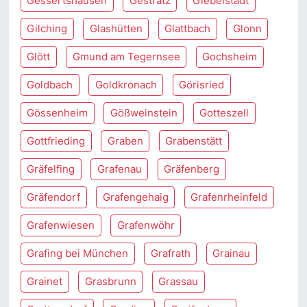
Gessertshausen
Gestratz
Giebelstadt
Gilching
Glashütten
Glattbach
Glonn
Glött
Gmund am Tegernsee
Gochsheim
Goldbach
Goldkronach
Görisried
Gössenheim
Gößweinstein
Gotteszell
Gottfrieding
Graben
Grabenstätt
Gräfelfing
Grafenau
Gräfenberg
Gräfendorf
Grafengehaig
Grafenrheinfeld
Grafenwiesen
Grafenwöhr
Grafing bei München
Grafrath
Grainau
Grainet
Grasbrunn
Grassau