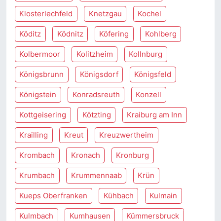
Klosterlechfeld
Knetzgau
Kochel
Köditz
Ködnitz
Köfering
Kohlberg
Kolbermoor
Kolitzheim
Kollnburg
Königsbrunn
Königsdorf
Königsfeld
Königstein
Konradsreuth
Konzell
Kottgeisering
Kötzting
Kraiburg am Inn
Krailling
Kreut
Kreuzwertheim
Krombach
Kronach
Kronburg
Krumbach
Krummennaab
Krün
Kueps Oberfranken
Kühbach
Kulmain
Kulmbach
Kumhausen
Kümmersbruck