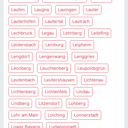
Laufen
Laugna
Lauingen
Lauter
Lauterhofen
Lautertal
Lautrach
Lechbruck
Legau
Lehrberg
Leiblfing
Leidersbach
Leinburg
Leipheim
Lengdorf
Lengenwang
Lenggries
Leonberg
Leuchtenberg
Leupoldsgrün
Leutenbach
Leutershausen
Lichtenau
Lichtenberg
Lichtenfels
Lindau
Lindberg
Litzendorf
Lohberg
Lohr am Main
Loiching
Lonnerstadt
Lower Bavaria
Ludwigsstadt