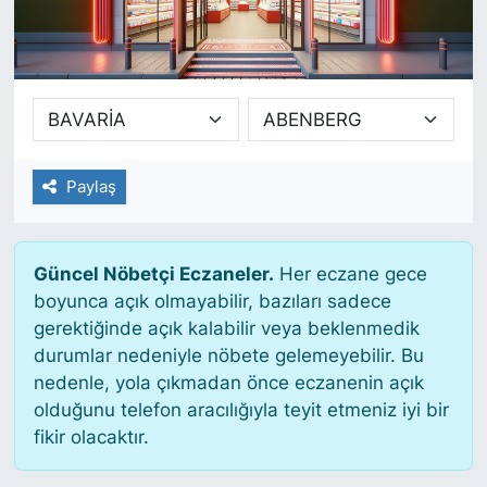
SİYASET
SAĞLIK
Paylaş
Güncel Nöbetçi Eczaneler.
Her eczane gece
boyunca açık olmayabilir, bazıları sadece
gerektiğinde açık kalabilir veya beklenmedik
durumlar nedeniyle nöbete gelemeyebilir. Bu
nedenle, yola çıkmadan önce eczanenin açık
olduğunu telefon aracılığıyla teyit etmeniz iyi bir
fikir olacaktır.