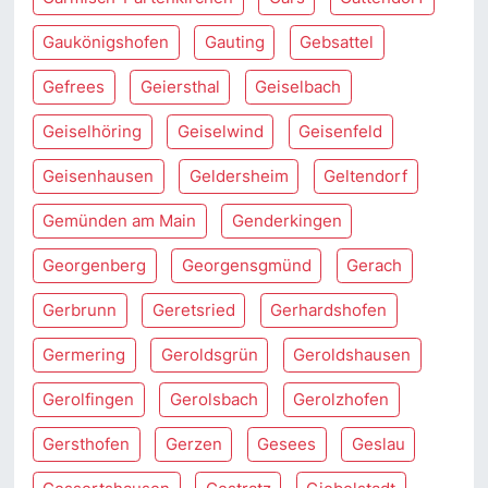
Gaukönigshofen
Gauting
Gebsattel
Gefrees
Geiersthal
Geiselbach
Geiselhöring
Geiselwind
Geisenfeld
Geisenhausen
Geldersheim
Geltendorf
Gemünden am Main
Genderkingen
Georgenberg
Georgensgmünd
Gerach
Gerbrunn
Geretsried
Gerhardshofen
Germering
Geroldsgrün
Geroldshausen
Gerolfingen
Gerolsbach
Gerolzhofen
Gersthofen
Gerzen
Gesees
Geslau