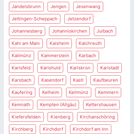
Jandelsbrunn
Jengen
Jesenwang
Jettingen-Scheppach
Jetzendorf
Johannesberg
Johanniskirchen
Julbach
Kahl am Main
Kaisheim
Kalchreuth
Kallmünz
Kammerstein
Karbach
Karlsfeld
Karlshuld
Karlskron
Karlstadt
Karsbach
Kasendorf
Kastl
Kaufbeuren
Kaufering
Kelheim
Kellmünz
Kemmern
Kemnath
Kempten (Allgäu)
Kettershausen
Kiefersfelden
Kienberg
Kirchanschöring
Kirchberg
Kirchdorf
Kirchdorf am Inn