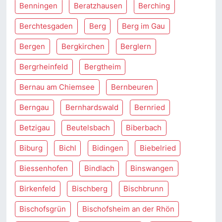
Benningen
Beratzhausen
Berching
Berchtesgaden
Berg
Berg im Gau
Bergen
Bergkirchen
Berglern
Bergrheinfeld
Bergtheim
Bernau am Chiemsee
Bernbeuren
Berngau
Bernhardswald
Bernried
Betzigau
Beutelsbach
Biberbach
Biburg
Bichl
Bidingen
Biebelried
Biessenhofen
Bindlach
Binswangen
Birkenfeld
Bischberg
Bischbrunn
Bischofsgrün
Bischofsheim an der Rhön