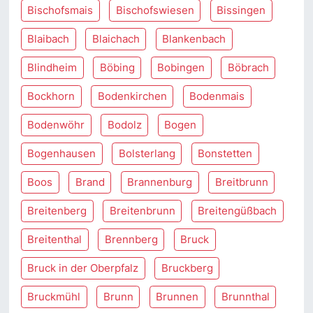
Bischofsmais
Bischofswiesen
Bissingen
Blaibach
Blaichach
Blankenbach
Blindheim
Böbing
Bobingen
Böbrach
Bockhorn
Bodenkirchen
Bodenmais
Bodenwöhr
Bodolz
Bogen
Bogenhausen
Bolsterlang
Bonstetten
Boos
Brand
Brannenburg
Breitbrunn
Breitenberg
Breitenbrunn
Breitengüßbach
Breitenthal
Brennberg
Bruck
Bruck in der Oberpfalz
Bruckberg
Bruckmühl
Brunn
Brunnen
Brunnthal