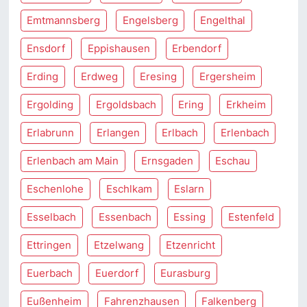
Emtmannsberg
Engelsberg
Engelthal
Ensdorf
Eppishausen
Erbendorf
Erding
Erdweg
Eresing
Ergersheim
Ergolding
Ergoldsbach
Ering
Erkheim
Erlabrunn
Erlangen
Erlbach
Erlenbach
Erlenbach am Main
Ernsgaden
Eschau
Eschenlohe
Eschlkam
Eslarn
Esselbach
Essenbach
Essing
Estenfeld
Ettringen
Etzelwang
Etzenricht
Euerbach
Euerdorf
Eurasburg
Eußenheim
Fahrenzhausen
Falkenberg