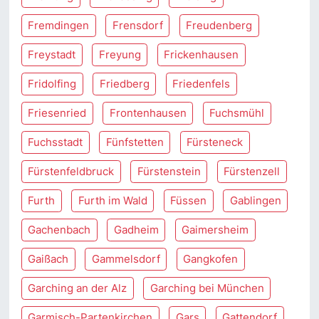
Fremdingen
Frensdorf
Freudenberg
Freystadt
Freyung
Frickenhausen
Fridolfing
Friedberg
Friedenfels
Friesenried
Frontenhausen
Fuchsmühl
Fuchsstadt
Fünfstetten
Fürsteneck
Fürstenfeldbruck
Fürstenstein
Fürstenzell
Furth
Furth im Wald
Füssen
Gablingen
Gachenbach
Gadheim
Gaimersheim
Gaißach
Gammelsdorf
Gangkofen
Garching an der Alz
Garching bei München
Garmisch-Partenkirchen
Gars
Gattendorf