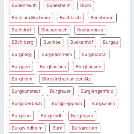
Bubenreuth
Bubesheim
Buch
Buch am Buchrain
Buchbach
Buchbrunn
Buchdorf
Büchenbach
Buchenberg
Büchlberg
Buchloe
Buckenhof
Burgau
Burgberg
Burgbernheim
Burgebrach
Burggen
Burghaslach
Burghausen
Burgheim
Burgkirchen an der Alz
Burgkunstadt
Burglauer
Burglengenfeld
Burgoberbach
Burgpreppach
Burgsalach
Burgsinn
Bürgstadt
Burgthann
Burgwindheim
Burk
Burkardroth