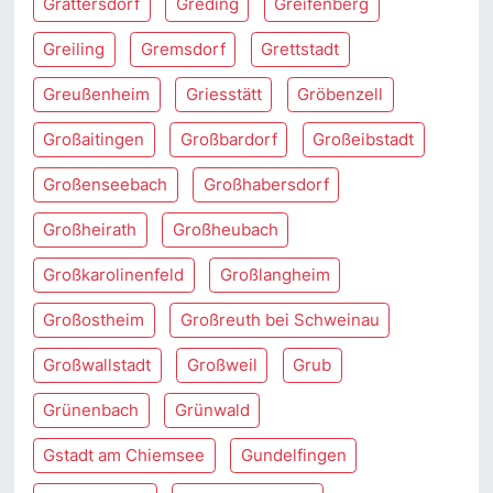
Grattersdorf
Greding
Greifenberg
Greiling
Gremsdorf
Grettstadt
Greußenheim
Griesstätt
Gröbenzell
Großaitingen
Großbardorf
Großeibstadt
Großenseebach
Großhabersdorf
Großheirath
Großheubach
Großkarolinenfeld
Großlangheim
Großostheim
Großreuth bei Schweinau
Großwallstadt
Großweil
Grub
Grünenbach
Grünwald
Gstadt am Chiemsee
Gundelfingen