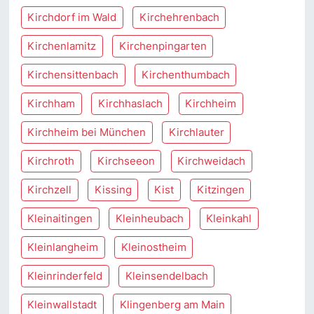
Kirchdorf im Wald
Kirchehrenbach
Kirchenlamitz
Kirchenpingarten
Kirchensittenbach
Kirchenthumbach
Kirchham
Kirchhaslach
Kirchheim
Kirchheim bei München
Kirchlauter
Kirchroth
Kirchseeon
Kirchweidach
Kirchzell
Kissing
Kist
Kitzingen
Kleinaitingen
Kleinheubach
Kleinkahl
Kleinlangheim
Kleinostheim
Kleinrinderfeld
Kleinsendelbach
Kleinwallstadt
Klingenberg am Main