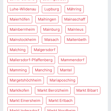
Luhe-Wildenau
Lupburg
Mähring
Maierhöfen
Maihingen
Mainaschaff
Mainbernheim
Mainburg
Mainleus
Mainstockheim
Maisach
Maitenbeth
Malching
Malgersdorf
Mallersdorf-Pfaffenberg
Mammendorf
Mamming
Manching
Mantel
Margetshöchheim
Mariaposching
Marklkofen
Markt Berolzheim
Markt Bibart
Markt Einersheim
Markt Erlbach
Markt Indersdorf
Markt Nordheim