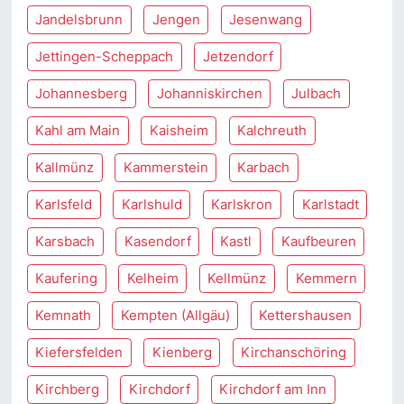
Jandelsbrunn
Jengen
Jesenwang
Jettingen-Scheppach
Jetzendorf
Johannesberg
Johanniskirchen
Julbach
Kahl am Main
Kaisheim
Kalchreuth
Kallmünz
Kammerstein
Karbach
Karlsfeld
Karlshuld
Karlskron
Karlstadt
Karsbach
Kasendorf
Kastl
Kaufbeuren
Kaufering
Kelheim
Kellmünz
Kemmern
Kemnath
Kempten (Allgäu)
Kettershausen
Kiefersfelden
Kienberg
Kirchanschöring
Kirchberg
Kirchdorf
Kirchdorf am Inn