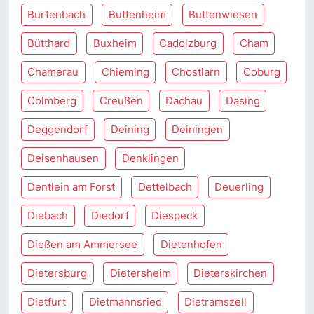
Burtenbach
Buttenheim
Buttenwiesen
Bütthard
Buxheim
Cadolzburg
Cham
Chamerau
Chieming
Chostlarn
Coburg
Colmberg
Creußen
Dachau
Dasing
Deggendorf
Deining
Deiningen
Deisenhausen
Denklingen
Dentlein am Forst
Dettelbach
Deuerling
Diebach
Diedorf
Diespeck
Dießen am Ammersee
Dietenhofen
Dietersburg
Dietersheim
Dieterskirchen
Dietfurt
Dietmannsried
Dietramszell