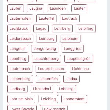
Laufen
Laugna
Lauingen
Lauter
Lauterhofen
Lautertal
Lautrach
Lechbruck
Legau
Lehrberg
Leiblfing
Leidersbach
Leinburg
Leipheim
Lengdorf
Lengenwang
Lenggries
Leonberg
Leuchtenberg
Leupoldsgrün
Leutenbach
Leutershausen
Lichtenau
Lichtenberg
Lichtenfels
Lindau
Lindberg
Litzendorf
Lohberg
Lohr am Main
Loiching
Lonnerstadt
Lower Bavaria
Ludwigsstadt