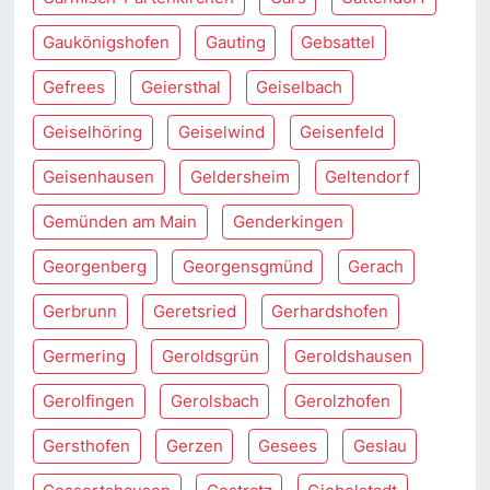
Gaukönigshofen
Gauting
Gebsattel
Gefrees
Geiersthal
Geiselbach
Geiselhöring
Geiselwind
Geisenfeld
Geisenhausen
Geldersheim
Geltendorf
Gemünden am Main
Genderkingen
Georgenberg
Georgensgmünd
Gerach
Gerbrunn
Geretsried
Gerhardshofen
Germering
Geroldsgrün
Geroldshausen
Gerolfingen
Gerolsbach
Gerolzhofen
Gersthofen
Gerzen
Gesees
Geslau