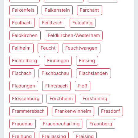
Falkenfels
Falkenstein
Farchant
Faulbach
Feilitzsch
Feldafing
Feldkirchen
Feldkirchen-Westerham
Fellheim
Feucht
Feuchtwangen
Fichtelberg
Finningen
Finsing
Fischach
Fischbachau
Flachslanden
Fladungen
Flintsbach
Floß
Flossenbürg
Forchheim
Forstinning
Frammersbach
Frankenwinheim
Frasdorf
Frauenau
Fraueneuharting
Fraunberg
Freihung
Freilassing
Freising