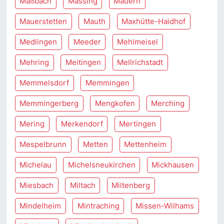
Maßbach
Massing
Mauern
Mauerstetten
Mauth
Maxhütte-Haidhof
Medlingen
Meeder
Mehlmeisel
Mehring
Meitingen
Mellrichstadt
Memmelsdorf
Memmingen
Memmingerberg
Mengkofen
Merching
Mering
Merkendorf
Mertingen
Mespelbrunn
Metten
Mettenheim
Michelau
Michelsneukirchen
Mickhausen
Miesbach
Miltach
Miltenberg
Mindelheim
Mintraching
Missen-Wilhams