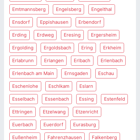
Emtmannsberg
Engelsberg
Engelthal
Ensdorf
Eppishausen
Erbendorf
Erding
Erdweg
Eresing
Ergersheim
Ergolding
Ergoldsbach
Ering
Erkheim
Erlabrunn
Erlangen
Erlbach
Erlenbach
Erlenbach am Main
Ernsgaden
Eschau
Eschenlohe
Eschlkam
Eslarn
Esselbach
Essenbach
Essing
Estenfeld
Ettringen
Etzelwang
Etzenricht
Euerbach
Euerdorf
Eurasburg
Eußenheim
Fahrenzhausen
Falkenberg