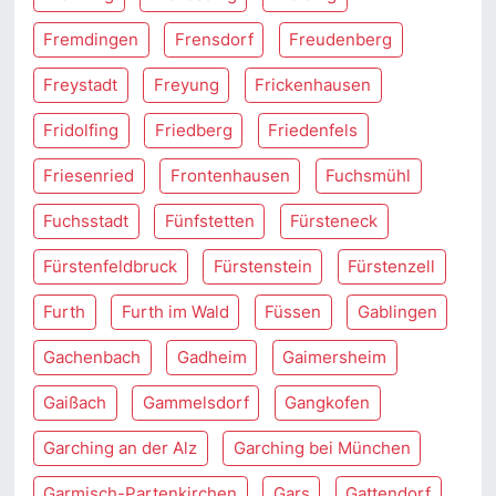
Fremdingen
Frensdorf
Freudenberg
Freystadt
Freyung
Frickenhausen
Fridolfing
Friedberg
Friedenfels
Friesenried
Frontenhausen
Fuchsmühl
Fuchsstadt
Fünfstetten
Fürsteneck
Fürstenfeldbruck
Fürstenstein
Fürstenzell
Furth
Furth im Wald
Füssen
Gablingen
Gachenbach
Gadheim
Gaimersheim
Gaißach
Gammelsdorf
Gangkofen
Garching an der Alz
Garching bei München
Garmisch-Partenkirchen
Gars
Gattendorf