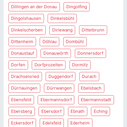
Dillingen an der Donau
Dingolfing
Dingolshausen
Dinkelsbühl
Dinkelscherben
Dirlewang
Dittelbrunn
Dittenheim
Döhlau
Dombühl
Donaustauf
Donauwörth
Donnersdorf
Dorfen
Dorfprozelten
Dormitz
Drachselsried
Duggendorf
Durach
Dürrlauingen
Dürrwangen
Ebelsbach
Ebensfeld
Ebermannsdorf
Ebermannstadt
Ebersberg
Ebersdorf
Ebnath
Eching
Eckersdorf
Edelsfeld
Ederheim