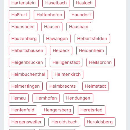
Hartenstein
Haselbach
Hasloch
Haßfurt
Hattenhofen
Haundorf
Haunsheim
Hausen
Hausham
Hauzenberg
Hawangen
Hebertsfelden
Hebertshausen
Heideck
Heidenheim
Heigenbrücken
Heiligenstadt
Heilsbronn
Heimbuchenthal
Heimenkirch
Heimertingen
Helmbrechts
Helmstadt
Hemau
Hemhofen
Hendungen
Henfenfeld
Hengersberg
Heretsried
Hergensweiler
Heroldsbach
Heroldsberg