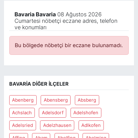
Bavaria Bavaria
08 Ağustos 2026
Cumartesi nöbetçi eczane adres, telefon
ve konumları
Bu bölgede nöbetçi bir eczane bulunamadı.
BAVARIA DIĞER İLÇELER
Abenberg
Abensberg
Absberg
Achslach
Adelsdorf
Adelshofen
Adelsried
Adelzhausen
Adlkofen
Affing
Aham
Aholfing
Aholming