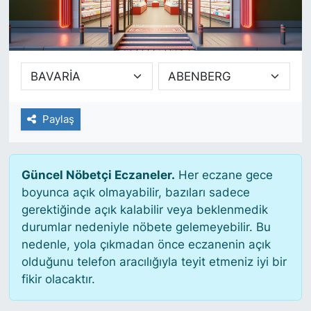
SİYASET
SAĞLIK
Paylaş
Güncel Nöbetçi Eczaneler.
Her eczane gece
boyunca açık olmayabilir, bazıları sadece
gerektiğinde açık kalabilir veya beklenmedik
durumlar nedeniyle nöbete gelemeyebilir. Bu
nedenle, yola çıkmadan önce eczanenin açık
olduğunu telefon aracılığıyla teyit etmeniz iyi bir
fikir olacaktır.