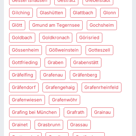
Gessertshausen
Gestratz
Giebelstadt
Gilching
Glashütten
Glattbach
Glonn
Glött
Gmund am Tegernsee
Gochsheim
Goldbach
Goldkronach
Görisried
Gössenheim
Gößweinstein
Gotteszell
Gottfrieding
Graben
Grabenstätt
Gräfelfing
Grafenau
Gräfenberg
Gräfendorf
Grafengehaig
Grafenrheinfeld
Grafenwiesen
Grafenwöhr
Grafing bei München
Grafrath
Grainau
Grainet
Grasbrunn
Grassau