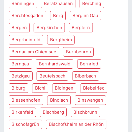
Benningen
Beratzhausen
Berching
Berchtesgaden
Berg
Berg im Gau
Bergen
Bergkirchen
Berglern
Bergrheinfeld
Bergtheim
Bernau am Chiemsee
Bernbeuren
Berngau
Bernhardswald
Bernried
Betzigau
Beutelsbach
Biberbach
Biburg
Bichl
Bidingen
Biebelried
Biessenhofen
Bindlach
Binswangen
Birkenfeld
Bischberg
Bischbrunn
Bischofsgrün
Bischofsheim an der Rhön