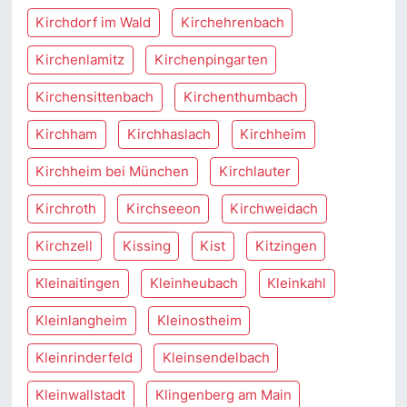
Kirchdorf im Wald
Kirchehrenbach
Kirchenlamitz
Kirchenpingarten
Kirchensittenbach
Kirchenthumbach
Kirchham
Kirchhaslach
Kirchheim
Kirchheim bei München
Kirchlauter
Kirchroth
Kirchseeon
Kirchweidach
Kirchzell
Kissing
Kist
Kitzingen
Kleinaitingen
Kleinheubach
Kleinkahl
Kleinlangheim
Kleinostheim
Kleinrinderfeld
Kleinsendelbach
Kleinwallstadt
Klingenberg am Main