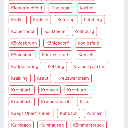
Klosterlechfeld
Knetzgau
Kochel
Köditz
Ködnitz
Köfering
Kohlberg
Kolbermoor
Kolitzheim
Kollnburg
Königsbrunn
Königsdorf
Königsfeld
Königstein
Konradsreuth
Konzell
Kottgeisering
Kötzting
Kraiburg am Inn
Krailling
Kreut
Kreuzwertheim
Krombach
Kronach
Kronburg
Krumbach
Krummennaab
Krün
Kueps Oberfranken
Kühbach
Kulmain
Kulmbach
Kumhausen
Kümmersbruck