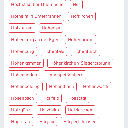
Höchstädt bei Thiersheim
Hof
Hofheim in Unterfranken
Hofkirchen
Hofstetten
Hohenau
Hohenberg an der Eger
Hohenbrunn
Hohenburg
Hohenfels
Hohenfurch
Hohenkammer
Höhenkirchen-Siegertsbrunn
Hohenlinden
Hohenpeißenberg
Hohenpolding
Hohenthann
Hohenwarth
Hollenbach
Hollfeld
Hollstadt
Holzgünz
Holzheim
Holzkirchen
Hopferau
Horgau
Hörgertshausen