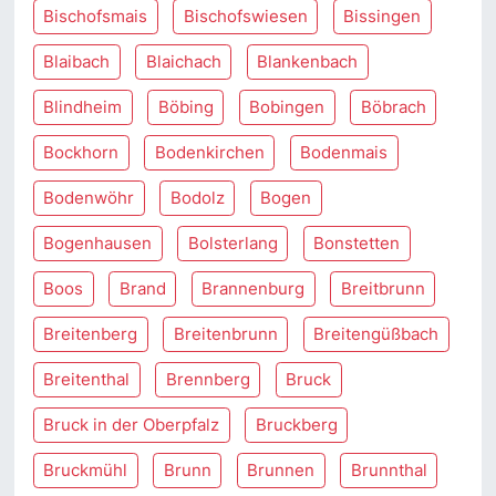
Bischofsmais
Bischofswiesen
Bissingen
Blaibach
Blaichach
Blankenbach
Blindheim
Böbing
Bobingen
Böbrach
Bockhorn
Bodenkirchen
Bodenmais
Bodenwöhr
Bodolz
Bogen
Bogenhausen
Bolsterlang
Bonstetten
Boos
Brand
Brannenburg
Breitbrunn
Breitenberg
Breitenbrunn
Breitengüßbach
Breitenthal
Brennberg
Bruck
Bruck in der Oberpfalz
Bruckberg
Bruckmühl
Brunn
Brunnen
Brunnthal