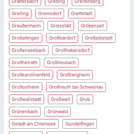
Grattersdorf
Greding
Greifenberg
Greiling
Gremsdorf
Grettstadt
Greußenheim
Griesstätt
Gröbenzell
Großaitingen
Großbardorf
Großeibstadt
Großenseebach
Großhabersdorf
Großheirath
Großheubach
Großkarolinenfeld
Großlangheim
Großostheim
Großreuth bei Schweinau
Großwallstadt
Großweil
Grub
Grünenbach
Grünwald
Gstadt am Chiemsee
Gundelfingen