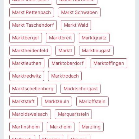
Markt Rettenbach
Markt Schwaben
Markt Taschendorf
Markt Wald
Marktbergel
Marktbreit
Marktgraitz
Marktheidenfeld
Marktl
Marktleugast
Marktleuthen
Marktoberdorf
Marktoffingen
Marktredwitz
Marktrodach
Marktschellenberg
Marktschorgast
Marktsteft
Marktzeuln
Marloffstein
Maroldsweisach
Marquartstein
Martinsheim
Marxheim
Marzling