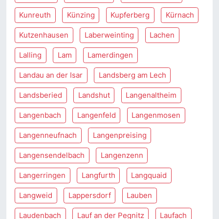
Kunreuth
Künzing
Kupferberg
Kürnach
Kutzenhausen
Laberweinting
Lachen
Lalling
Lam
Lamerdingen
Landau an der Isar
Landsberg am Lech
Landsberied
Landshut
Langenaltheim
Langenbach
Langenfeld
Langenmosen
Langenneufnach
Langenpreising
Langensendelbach
Langenzenn
Langerringen
Langfurth
Langquaid
Langweid
Lappersdorf
Lauben
Laudenbach
Lauf an der Pegnitz
Laufach