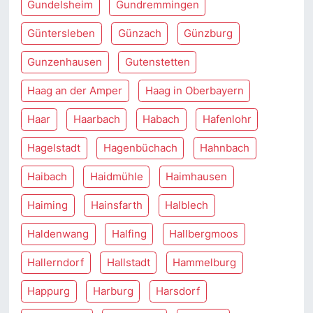
Gundelsheim
Gundremmingen
Güntersleben
Günzach
Günzburg
Gunzenhausen
Gutenstetten
Haag an der Amper
Haag in Oberbayern
Haar
Haarbach
Habach
Hafenlohr
Hagelstadt
Hagenbüchach
Hahnbach
Haibach
Haidmühle
Haimhausen
Haiming
Hainsfarth
Halblech
Haldenwang
Halfing
Hallbergmoos
Hallerndorf
Hallstadt
Hammelburg
Happurg
Harburg
Harsdorf