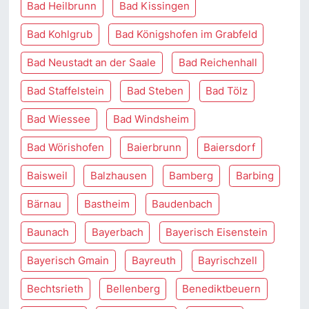
Bad Heilbrunn
Bad Kissingen
Bad Kohlgrub
Bad Königshofen im Grabfeld
Bad Neustadt an der Saale
Bad Reichenhall
Bad Staffelstein
Bad Steben
Bad Tölz
Bad Wiessee
Bad Windsheim
Bad Wörishofen
Baierbrunn
Baiersdorf
Baisweil
Balzhausen
Bamberg
Barbing
Bärnau
Bastheim
Baudenbach
Baunach
Bayerbach
Bayerisch Eisenstein
Bayerisch Gmain
Bayreuth
Bayrischzell
Bechtsrieth
Bellenberg
Benediktbeuern