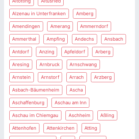
Altötting
Altusried
Alzenau in Unterfranken
Amberg
Amendingen
Amerang
Ammerndorf
Ammerthal
Ampfing
Andechs
Ansbach
Antdorf
Anzing
Apfeldorf
Arberg
Aresing
Arnbruck
Arnschwang
Arnstein
Arnstorf
Arrach
Arzberg
Asbach-Bäumenheim
Ascha
Aschaffenburg
Aschau am Inn
Aschau im Chiemgau
Aschheim
Aßling
Attenhofen
Attenkirchen
Atting