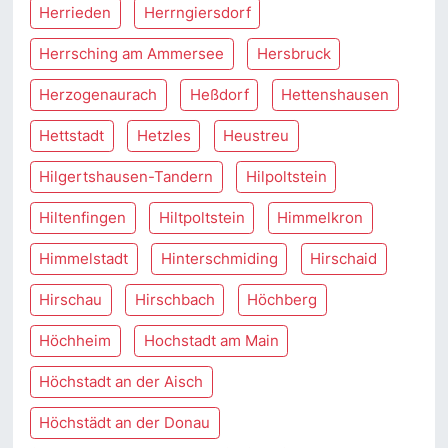
Herrieden
Herrngiersdorf
Herrsching am Ammersee
Hersbruck
Herzogenaurach
Heßdorf
Hettenshausen
Hettstadt
Hetzles
Heustreu
Hilgertshausen-Tandern
Hilpoltstein
Hiltenfingen
Hiltpoltstein
Himmelkron
Himmelstadt
Hinterschmiding
Hirschaid
Hirschau
Hirschbach
Höchberg
Höchheim
Hochstadt am Main
Höchstadt an der Aisch
Höchstädt an der Donau