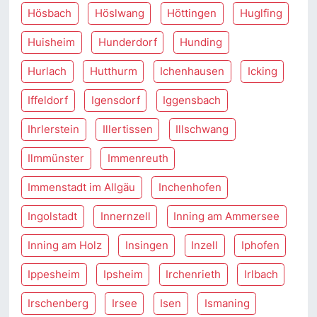
Hösbach
Höslwang
Höttingen
Huglfing
Huisheim
Hunderdorf
Hunding
Hurlach
Hutthurm
Ichenhausen
Icking
Iffeldorf
Igensdorf
Iggensbach
Ihrlerstein
Illertissen
Illschwang
Ilmmünster
Immenreuth
Immenstadt im Allgäu
Inchenhofen
Ingolstadt
Innernzell
Inning am Ammersee
Inning am Holz
Insingen
Inzell
Iphofen
Ippesheim
Ipsheim
Irchenrieth
Irlbach
Irschenberg
Irsee
Isen
Ismaning