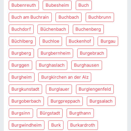
Bubenreuth
Bubesheim
Buch
Buch am Buchrain
Buchbach
Buchbrunn
Buchdorf
Büchenbach
Buchenberg
Büchlberg
Buchloe
Buckenhof
Burgau
Burgberg
Burgbernheim
Burgebrach
Burggen
Burghaslach
Burghausen
Burgheim
Burgkirchen an der Alz
Burgkunstadt
Burglauer
Burglengenfeld
Burgoberbach
Burgpreppach
Burgsalach
Burgsinn
Bürgstadt
Burgthann
Burgwindheim
Burk
Burkardroth