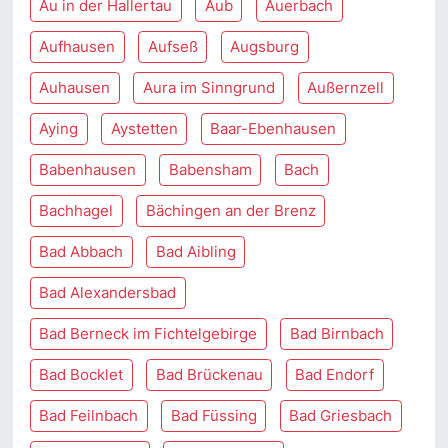
Au in der Hallertau
Aub
Auerbach
Aufhausen
Aufseß
Augsburg
Auhausen
Aura im Sinngrund
Außernzell
Aying
Aystetten
Baar-Ebenhausen
Babenhausen
Babensham
Bach
Bachhagel
Bächingen an der Brenz
Bad Abbach
Bad Aibling
Bad Alexandersbad
Bad Berneck im Fichtelgebirge
Bad Birnbach
Bad Bocklet
Bad Brückenau
Bad Endorf
Bad Feilnbach
Bad Füssing
Bad Griesbach