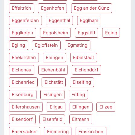
Effeltrich
Egenhofen
Egg an der Günz
Eggenfelden
Eggenthal
Egglham
Egglkofen
Eggolsheim
Eggstätt
Eging
Egling
Egloffstein
Egmating
Ehekirchen
Ehingen
Eibelstadt
Eichenau
Eichenbühl
Eichendorf
Eichenried
Eichstätt
Eiselfing
Eisenburg
Eisingen
Eitting
Elfershausen
Ellgau
Ellingen
Ellzee
Elsendorf
Elsenfeld
Eltmann
Emersacker
Emmering
Emskirchen