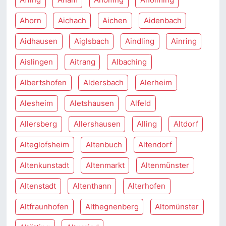
Ahorn
Aichach
Aichen
Aidenbach
Aidhausen
Aiglsbach
Aindling
Ainring
Aislingen
Aitrang
Albaching
Albertshofen
Aldersbach
Alerheim
Alesheim
Aletshausen
Alfeld
Allersberg
Allershausen
Alling
Altdorf
Alteglofsheim
Altenbuch
Altendorf
Altenkunstadt
Altenmarkt
Altenmünster
Altenstadt
Altenthann
Alterhofen
Altfraunhofen
Althegnenberg
Altomünster