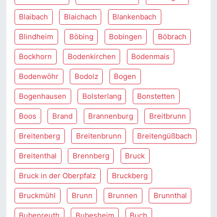
Blaibach
Blaichach
Blankenbach
Blindheim
Böbing
Bobingen
Böbrach
Bockhorn
Bodenkirchen
Bodenmais
Bodenwöhr
Bodolz
Bogen
Bogenhausen
Bolsterlang
Bonstetten
Boos
Brand
Brannenburg
Breitbrunn
Breitenberg
Breitenbrunn
Breitengüßbach
Breitenthal
Brennberg
Bruck
Bruck in der Oberpfalz
Bruckberg
Bruckmühl
Brunn
Brunnen
Brunnthal
Bubenreuth
Bubesheim
Buch