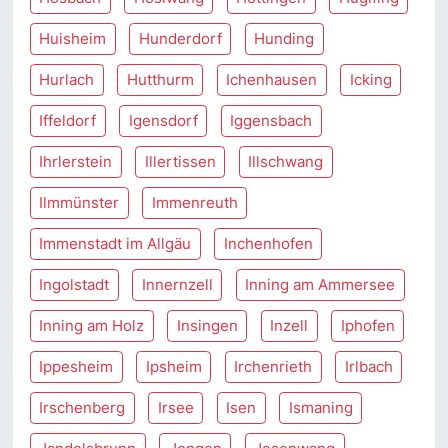
Huisheim
Hunderdorf
Hunding
Hurlach
Hutthurm
Ichenhausen
Icking
Iffeldorf
Igensdorf
Iggensbach
Ihrlerstein
Illertissen
Illschwang
Ilmmünster
Immenreuth
Immenstadt im Allgäu
Inchenhofen
Ingolstadt
Innernzell
Inning am Ammersee
Inning am Holz
Insingen
Inzell
Iphofen
Ippesheim
Ipsheim
Irchenrieth
Irlbach
Irschenberg
Irsee
Isen
Ismaning