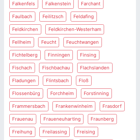
Falkenfels
Falkenstein
Farchant
Faulbach
Feilitzsch
Feldafing
Feldkirchen
Feldkirchen-Westerham
Fellheim
Feucht
Feuchtwangen
Fichtelberg
Finningen
Finsing
Fischach
Fischbachau
Flachslanden
Fladungen
Flintsbach
Floß
Flossenbürg
Forchheim
Forstinning
Frammersbach
Frankenwinheim
Frasdorf
Frauenau
Fraueneuharting
Fraunberg
Freihung
Freilassing
Freising