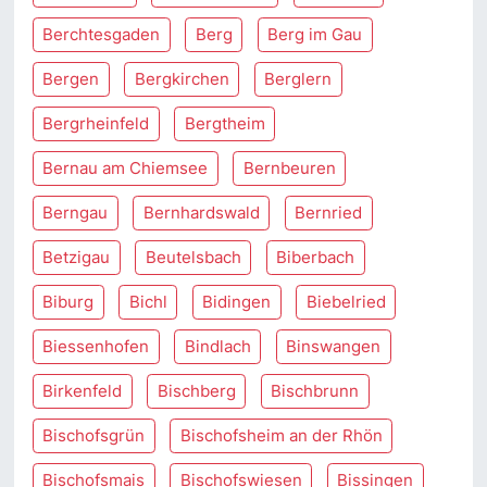
Berchtesgaden
Berg
Berg im Gau
Bergen
Bergkirchen
Berglern
Bergrheinfeld
Bergtheim
Bernau am Chiemsee
Bernbeuren
Berngau
Bernhardswald
Bernried
Betzigau
Beutelsbach
Biberbach
Biburg
Bichl
Bidingen
Biebelried
Biessenhofen
Bindlach
Binswangen
Birkenfeld
Bischberg
Bischbrunn
Bischofsgrün
Bischofsheim an der Rhön
Bischofsmais
Bischofswiesen
Bissingen