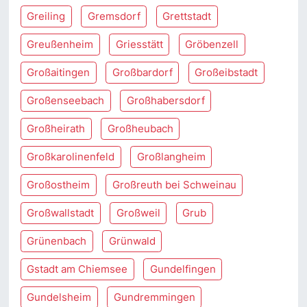
Greiling
Gremsdorf
Grettstadt
Greußenheim
Griesstätt
Gröbenzell
Großaitingen
Großbardorf
Großeibstadt
Großenseebach
Großhabersdorf
Großheirath
Großheubach
Großkarolinenfeld
Großlangheim
Großostheim
Großreuth bei Schweinau
Großwallstadt
Großweil
Grub
Grünenbach
Grünwald
Gstadt am Chiemsee
Gundelfingen
Gundelsheim
Gundremmingen