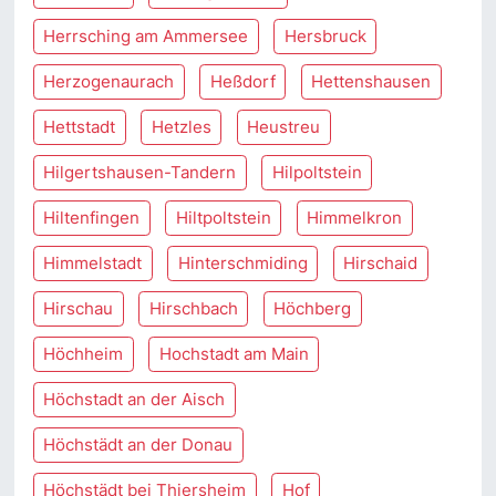
Herrsching am Ammersee
Hersbruck
Herzogenaurach
Heßdorf
Hettenshausen
Hettstadt
Hetzles
Heustreu
Hilgertshausen-Tandern
Hilpoltstein
Hiltenfingen
Hiltpoltstein
Himmelkron
Himmelstadt
Hinterschmiding
Hirschaid
Hirschau
Hirschbach
Höchberg
Höchheim
Hochstadt am Main
Höchstadt an der Aisch
Höchstädt an der Donau
Höchstädt bei Thiersheim
Hof