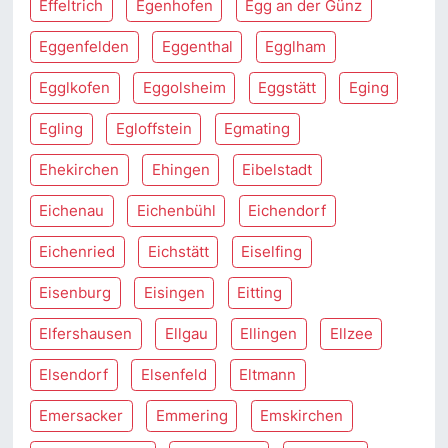
Effeltrich
Egenhofen
Egg an der Günz
Eggenfelden
Eggenthal
Egglham
Egglkofen
Eggolsheim
Eggstätt
Eging
Egling
Egloffstein
Egmating
Ehekirchen
Ehingen
Eibelstadt
Eichenau
Eichenbühl
Eichendorf
Eichenried
Eichstätt
Eiselfing
Eisenburg
Eisingen
Eitting
Elfershausen
Ellgau
Ellingen
Ellzee
Elsendorf
Elsenfeld
Eltmann
Emersacker
Emmering
Emskirchen