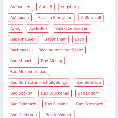
Aufhausen
Aufseß
Augsburg
Auhausen
Aura im Sinngrund
Außernzell
Aying
Aystetten
Baar-Ebenhausen
Babenhausen
Babensham
Bach
Bachhagel
Bächingen an der Brenz
Bad Abbach
Bad Aibling
Bad Alexandersbad
Bad Berneck im Fichtelgebirge
Bad Birnbach
Bad Bocklet
Bad Brückenau
Bad Endorf
Bad Feilnbach
Bad Füssing
Bad Griesbach
Bad Heilbrunn
Bad Kissingen