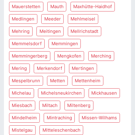
Mauerstetten
Mauth
Maxhütte-Haidhof
Medlingen
Meeder
Mehlmeisel
Mehring
Meitingen
Mellrichstadt
Memmelsdorf
Memmingen
Memmingerberg
Mengkofen
Merching
Mering
Merkendorf
Mertingen
Mespelbrunn
Metten
Mettenheim
Michelau
Michelsneukirchen
Mickhausen
Miesbach
Miltach
Miltenberg
Mindelheim
Mintraching
Missen-Wilhams
Mistelgau
Mitteleschenbach