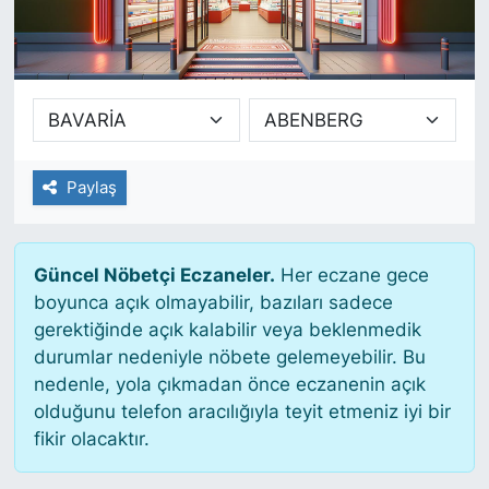
SİYASET
SAĞLIK
Paylaş
Güncel Nöbetçi Eczaneler.
Her eczane gece
boyunca açık olmayabilir, bazıları sadece
gerektiğinde açık kalabilir veya beklenmedik
durumlar nedeniyle nöbete gelemeyebilir. Bu
nedenle, yola çıkmadan önce eczanenin açık
olduğunu telefon aracılığıyla teyit etmeniz iyi bir
fikir olacaktır.