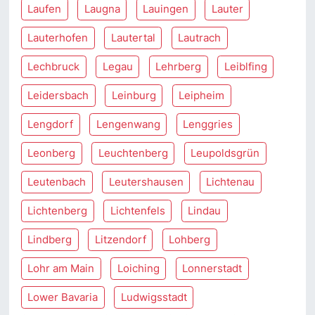
Laufen
Laugna
Lauingen
Lauter
Lauterhofen
Lautertal
Lautrach
Lechbruck
Legau
Lehrberg
Leiblfing
Leidersbach
Leinburg
Leipheim
Lengdorf
Lengenwang
Lenggries
Leonberg
Leuchtenberg
Leupoldsgrün
Leutenbach
Leutershausen
Lichtenau
Lichtenberg
Lichtenfels
Lindau
Lindberg
Litzendorf
Lohberg
Lohr am Main
Loiching
Lonnerstadt
Lower Bavaria
Ludwigsstadt