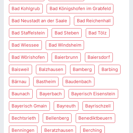
Bad Kohlgrub
Bad Königshofen im Grabfeld
Bad Neustadt an der Saale
Bad Reichenhall
Bad Staffelstein
Bad Steben
Bad Tölz
Bad Wiessee
Bad Windsheim
Bad Wörishofen
Baierbrunn
Baiersdorf
Baisweil
Balzhausen
Bamberg
Barbing
Bärnau
Bastheim
Baudenbach
Baunach
Bayerbach
Bayerisch Eisenstein
Bayerisch Gmain
Bayreuth
Bayrischzell
Bechtsrieth
Bellenberg
Benediktbeuern
Benningen
Beratzhausen
Berching