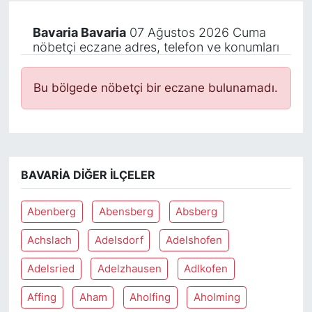
Bavaria Bavaria
07 Ağustos 2026 Cuma
nöbetçi eczane adres, telefon ve konumları
Bu bölgede nöbetçi bir eczane bulunamadı.
BAVARIA DIĞER İLÇELER
Abenberg
Abensberg
Absberg
Achslach
Adelsdorf
Adelshofen
Adelsried
Adelzhausen
Adlkofen
Affing
Aham
Aholfing
Aholming