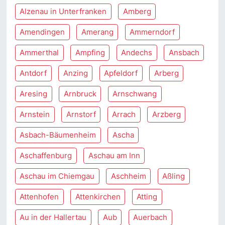
Alzenau in Unterfranken
Amberg
Amendingen
Amerang
Ammerndorf
Ammerthal
Ampfing
Andechs
Ansbach
Antdorf
Anzing
Apfeldorf
Arberg
Aresing
Arnbruck
Arnschwang
Arnstein
Arnstorf
Arrach
Arzberg
Asbach-Bäumenheim
Ascha
Aschaffenburg
Aschau am Inn
Aschau im Chiemgau
Aschheim
Aßling
Attenhofen
Attenkirchen
Atting
Au in der Hallertau
Aub
Auerbach