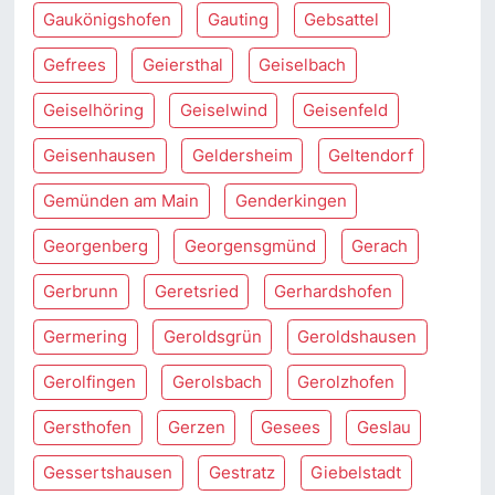
Gaukönigshofen
Gauting
Gebsattel
Gefrees
Geiersthal
Geiselbach
Geiselhöring
Geiselwind
Geisenfeld
Geisenhausen
Geldersheim
Geltendorf
Gemünden am Main
Genderkingen
Georgenberg
Georgensgmünd
Gerach
Gerbrunn
Geretsried
Gerhardshofen
Germering
Geroldsgrün
Geroldshausen
Gerolfingen
Gerolsbach
Gerolzhofen
Gersthofen
Gerzen
Gesees
Geslau
Gessertshausen
Gestratz
Giebelstadt