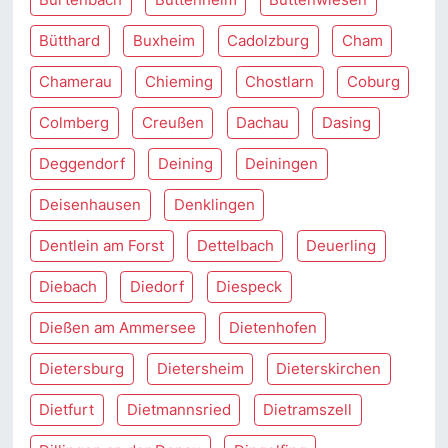
Bütthard
Buxheim
Cadolzburg
Cham
Chamerau
Chieming
Chostlarn
Coburg
Colmberg
Creußen
Dachau
Dasing
Deggendorf
Deining
Deiningen
Deisenhausen
Denklingen
Dentlein am Forst
Dettelbach
Deuerling
Diebach
Diedorf
Diespeck
Dießen am Ammersee
Dietenhofen
Dietersburg
Dietersheim
Dieterskirchen
Dietfurt
Dietmannsried
Dietramszell