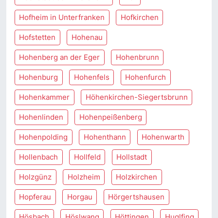
Hofheim in Unterfranken
Hofkirchen
Hofstetten
Hohenau
Hohenberg an der Eger
Hohenbrunn
Hohenburg
Hohenfels
Hohenfurch
Hohenkammer
Höhenkirchen-Siegertsbrunn
Hohenlinden
Hohenpeißenberg
Hohenpolding
Hohenthann
Hohenwarth
Hollenbach
Hollfeld
Hollstadt
Holzgünz
Holzheim
Holzkirchen
Hopferau
Horgau
Hörgertshausen
Hösbach
Höslwang
Höttingen
Huglfing