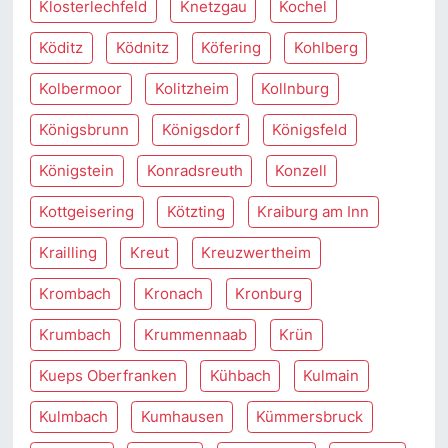
Klosterlechfeld
Knetzgau
Kochel
Köditz
Ködnitz
Köfering
Kohlberg
Kolbermoor
Kolitzheim
Kollnburg
Königsbrunn
Königsdorf
Königsfeld
Königstein
Konradsreuth
Konzell
Kottgeisering
Kötzting
Kraiburg am Inn
Krailling
Kreut
Kreuzwertheim
Krombach
Kronach
Kronburg
Krumbach
Krummennaab
Krün
Kueps Oberfranken
Kühbach
Kulmain
Kulmbach
Kumhausen
Kümmersbruck