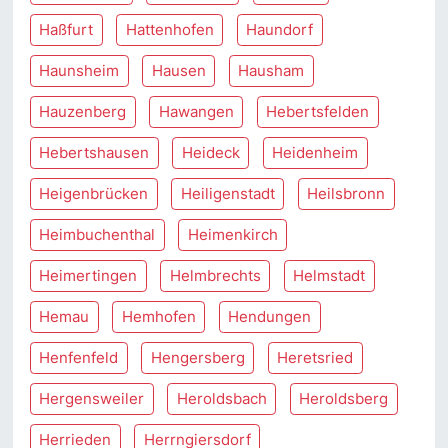
Haßfurt
Hattenhofen
Haundorf
Haunsheim
Hausen
Hausham
Hauzenberg
Hawangen
Hebertsfelden
Hebertshausen
Heideck
Heidenheim
Heigenbrücken
Heiligenstadt
Heilsbronn
Heimbuchenthal
Heimenkirch
Heimertingen
Helmbrechts
Helmstadt
Hemau
Hemhofen
Hendungen
Henfenfeld
Hengersberg
Heretsried
Hergensweiler
Heroldsbach
Heroldsberg
Herrieden
Herrngiersdorf