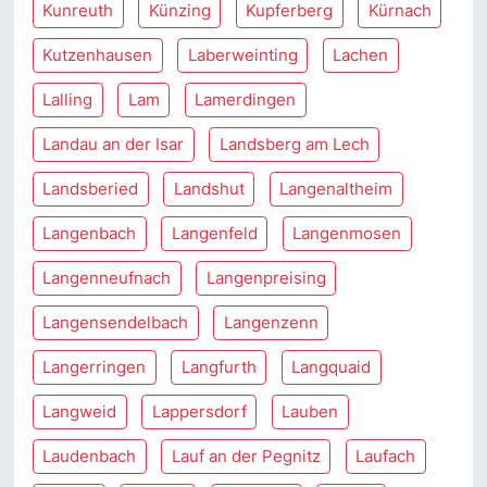
Kunreuth
Künzing
Kupferberg
Kürnach
Kutzenhausen
Laberweinting
Lachen
Lalling
Lam
Lamerdingen
Landau an der Isar
Landsberg am Lech
Landsberied
Landshut
Langenaltheim
Langenbach
Langenfeld
Langenmosen
Langenneufnach
Langenpreising
Langensendelbach
Langenzenn
Langerringen
Langfurth
Langquaid
Langweid
Lappersdorf
Lauben
Laudenbach
Lauf an der Pegnitz
Laufach