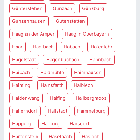
Güntersleben
Günzach
Günzburg
Gunzenhausen
Gutenstetten
Haag an der Amper
Haag in Oberbayern
Haar
Haarbach
Habach
Hafenlohr
Hagelstadt
Hagenbüchach
Hahnbach
Haibach
Haidmühle
Haimhausen
Haiming
Hainsfarth
Halblech
Haldenwang
Halfing
Hallbergmoos
Hallerndorf
Hallstadt
Hammelburg
Happurg
Harburg
Harsdorf
Hartenstein
Haselbach
Hasloch