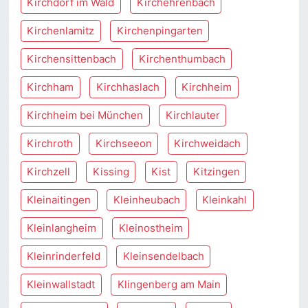
Kirchdorf im Wald
Kirchehrenbach
Kirchenlamitz
Kirchenpingarten
Kirchensittenbach
Kirchenthumbach
Kirchham
Kirchhaslach
Kirchheim
Kirchheim bei München
Kirchlauter
Kirchroth
Kirchseeon
Kirchweidach
Kirchzell
Kissing
Kist
Kitzingen
Kleinaitingen
Kleinheubach
Kleinkahl
Kleinlangheim
Kleinostheim
Kleinrinderfeld
Kleinsendelbach
Kleinwallstadt
Klingenberg am Main