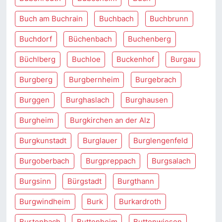
Buch am Buchrain
Buchbach
Buchbrunn
Buchdorf
Büchenbach
Buchenberg
Büchlberg
Buchloe
Buckenhof
Burgau
Burgberg
Burgbernheim
Burgebrach
Burggen
Burghaslach
Burghausen
Burgheim
Burgkirchen an der Alz
Burgkunstadt
Burglauer
Burglengenfeld
Burgoberbach
Burgpreppach
Burgsalach
Burgsinn
Bürgstadt
Burgthann
Burgwindheim
Burk
Burkardroth
Burtenbach
Buttenheim
Buttenwiesen