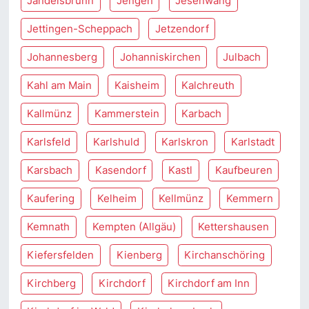
Jandelsbrunn
Jengen
Jesenwang
Jettingen-Scheppach
Jetzendorf
Johannesberg
Johanniskirchen
Julbach
Kahl am Main
Kaisheim
Kalchreuth
Kallmünz
Kammerstein
Karbach
Karlsfeld
Karlshuld
Karlskron
Karlstadt
Karsbach
Kasendorf
Kastl
Kaufbeuren
Kaufering
Kelheim
Kellmünz
Kemmern
Kemnath
Kempten (Allgäu)
Kettershausen
Kiefersfelden
Kienberg
Kirchanschöring
Kirchberg
Kirchdorf
Kirchdorf am Inn