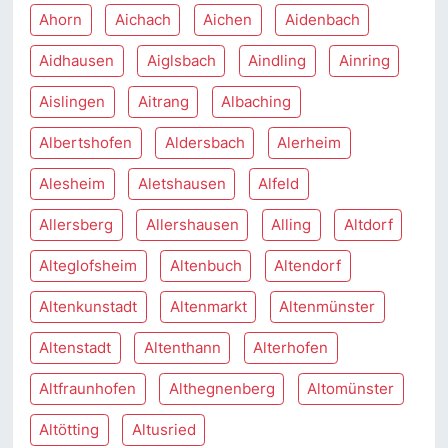
Ahorn
Aichach
Aichen
Aidenbach
Aidhausen
Aiglsbach
Aindling
Ainring
Aislingen
Aitrang
Albaching
Albertshofen
Aldersbach
Alerheim
Alesheim
Aletshausen
Alfeld
Allersberg
Allershausen
Alling
Altdorf
Alteglofsheim
Altenbuch
Altendorf
Altenkunstadt
Altenmarkt
Altenmünster
Altenstadt
Altenthann
Alterhofen
Altfraunhofen
Althegnenberg
Altomünster
Altötting
Altusried