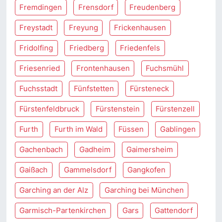
Fremdingen
Frensdorf
Freudenberg
Freystadt
Freyung
Frickenhausen
Fridolfing
Friedberg
Friedenfels
Friesenried
Frontenhausen
Fuchsmühl
Fuchsstadt
Fünfstetten
Fürsteneck
Fürstenfeldbruck
Fürstenstein
Fürstenzell
Furth
Furth im Wald
Füssen
Gablingen
Gachenbach
Gadheim
Gaimersheim
Gaißach
Gammelsdorf
Gangkofen
Garching an der Alz
Garching bei München
Garmisch-Partenkirchen
Gars
Gattendorf