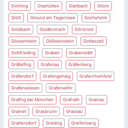
Gilching
Glashütten
Glattbach
Glonn
Glött
Gmund am Tegernsee
Gochsheim
Goldbach
Goldkronach
Görisried
Gössenheim
Gößweinstein
Gotteszell
Gottfrieding
Graben
Grabenstätt
Gräfelfing
Grafenau
Gräfenberg
Gräfendorf
Grafengehaig
Grafenrheinfeld
Grafenwiesen
Grafenwöhr
Grafing bei München
Grafrath
Grainau
Grainet
Grasbrunn
Grassau
Grattersdorf
Greding
Greifenberg