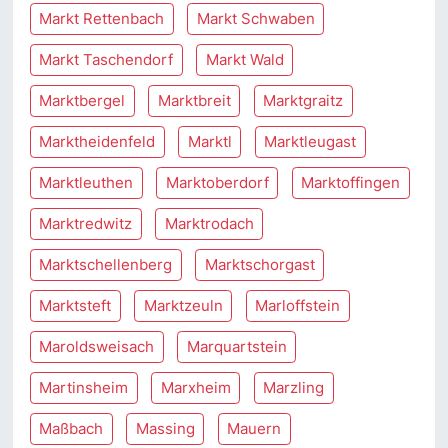
Markt Rettenbach
Markt Schwaben
Markt Taschendorf
Markt Wald
Marktbergel
Marktbreit
Marktgraitz
Marktheidenfeld
Marktl
Marktleugast
Marktleuthen
Marktoberdorf
Marktoffingen
Marktredwitz
Marktrodach
Marktschellenberg
Marktschorgast
Marktsteft
Marktzeuln
Marloffstein
Maroldsweisach
Marquartstein
Martinsheim
Marxheim
Marzling
Maßbach
Massing
Mauern