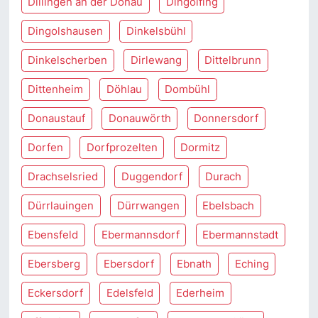
Dillingen an der Donau
Dingolfing
Dingolshausen
Dinkelsbühl
Dinkelscherben
Dirlewang
Dittelbrunn
Dittenheim
Döhlau
Dombühl
Donaustauf
Donauwörth
Donnersdorf
Dorfen
Dorfprozelten
Dormitz
Drachselsried
Duggendorf
Durach
Dürrlauingen
Dürrwangen
Ebelsbach
Ebensfeld
Ebermannsdorf
Ebermannstadt
Ebersberg
Ebersdorf
Ebnath
Eching
Eckersdorf
Edelsfeld
Ederheim