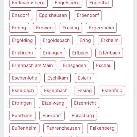
Emtmannsberg
Engelsberg
Engelthal
Ensdorf
Eppishausen
Erbendorf
Erding
Erdweg
Eresing
Ergersheim
Ergolding
Ergoldsbach
Ering
Erkheim
Erlabrunn
Erlangen
Erlbach
Erlenbach
Erlenbach am Main
Ernsgaden
Eschau
Eschenlohe
Eschlkam
Eslarn
Esselbach
Essenbach
Essing
Estenfeld
Ettringen
Etzelwang
Etzenricht
Euerbach
Euerdorf
Eurasburg
Eußenheim
Fahrenzhausen
Falkenberg