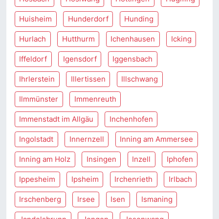
Huisheim
Hunderdorf
Hunding
Hurlach
Hutthurm
Ichenhausen
Icking
Iffeldorf
Igensdorf
Iggensbach
Ihrlerstein
Illertissen
Illschwang
Ilmmünster
Immenreuth
Immenstadt im Allgäu
Inchenhofen
Ingolstadt
Innernzell
Inning am Ammersee
Inning am Holz
Insingen
Inzell
Iphofen
Ippesheim
Ipsheim
Irchenrieth
Irlbach
Irschenberg
Irsee
Isen
Ismaning