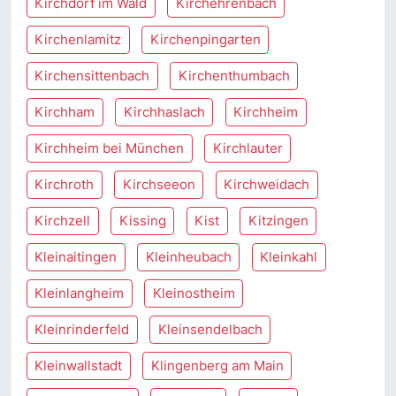
Kirchdorf im Wald
Kirchehrenbach
Kirchenlamitz
Kirchenpingarten
Kirchensittenbach
Kirchenthumbach
Kirchham
Kirchhaslach
Kirchheim
Kirchheim bei München
Kirchlauter
Kirchroth
Kirchseeon
Kirchweidach
Kirchzell
Kissing
Kist
Kitzingen
Kleinaitingen
Kleinheubach
Kleinkahl
Kleinlangheim
Kleinostheim
Kleinrinderfeld
Kleinsendelbach
Kleinwallstadt
Klingenberg am Main