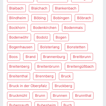
Blaibach
Blaichach
Blankenbach
Blindheim
Böbing
Bobingen
Böbrach
Bockhorn
Bodenkirchen
Bodenmais
Bodenwöhr
Bodolz
Bogen
Bogenhausen
Bolsterlang
Bonstetten
Boos
Brand
Brannenburg
Breitbrunn
Breitenberg
Breitenbrunn
Breitengüßbach
Breitenthal
Brennberg
Bruck
Bruck in der Oberpfalz
Bruckberg
Bruckmühl
Brunn
Brunnen
Brunnthal
Bubenreuth
Bubesheim
Buch