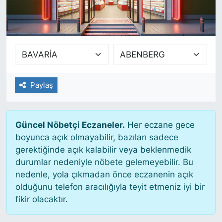
SİYASET
SAĞLIK
Paylaş
Güncel Nöbetçi Eczaneler.
Her eczane gece
boyunca açık olmayabilir, bazıları sadece
gerektiğinde açık kalabilir veya beklenmedik
durumlar nedeniyle nöbete gelemeyebilir. Bu
nedenle, yola çıkmadan önce eczanenin açık
olduğunu telefon aracılığıyla teyit etmeniz iyi bir
fikir olacaktır.