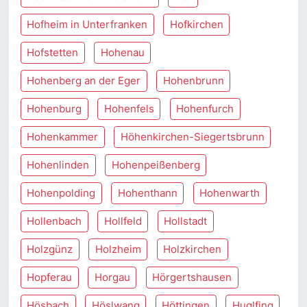
Hofheim in Unterfranken
Hofkirchen
Hofstetten
Hohenau
Hohenberg an der Eger
Hohenbrunn
Hohenburg
Hohenfels
Hohenfurch
Hohenkammer
Höhenkirchen-Siegertsbrunn
Hohenlinden
Hohenpeißenberg
Hohenpolding
Hohenthann
Hohenwarth
Hollenbach
Hollfeld
Hollstadt
Holzgünz
Holzheim
Holzkirchen
Hopferau
Horgau
Hörgertshausen
Hösbach
Höslwang
Höttingen
Huglfing