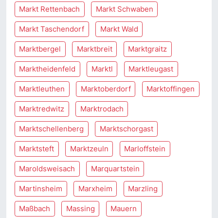
Markt Rettenbach
Markt Schwaben
Markt Taschendorf
Markt Wald
Marktbergel
Marktbreit
Marktgraitz
Marktheidenfeld
Marktl
Marktleugast
Marktleuthen
Marktoberdorf
Marktoffingen
Marktredwitz
Marktrodach
Marktschellenberg
Marktschorgast
Marktsteft
Marktzeuln
Marloffstein
Maroldsweisach
Marquartstein
Martinsheim
Marxheim
Marzling
Maßbach
Massing
Mauern