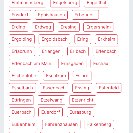
Emtmannsberg
Engelsberg
Engelthal
Ensdorf
Eppishausen
Erbendorf
Erding
Erdweg
Eresing
Ergersheim
Ergolding
Ergoldsbach
Ering
Erkheim
Erlabrunn
Erlangen
Erlbach
Erlenbach
Erlenbach am Main
Ernsgaden
Eschau
Eschenlohe
Eschlkam
Eslarn
Esselbach
Essenbach
Essing
Estenfeld
Ettringen
Etzelwang
Etzenricht
Euerbach
Euerdorf
Eurasburg
Eußenheim
Fahrenzhausen
Falkenberg