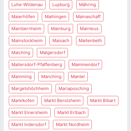
Luhe-Wildenau
Lupburg
Mähring
Maierhöfen
Maihingen
Mainaschaff
Mainbernheim
Mainburg
Mainleus
Mainstockheim
Maisach
Maitenbeth
Malching
Malgersdorf
Mallersdorf-Pfaffenberg
Mammendorf
Mamming
Manching
Mantel
Margetshöchheim
Mariaposching
Marklkofen
Markt Berolzheim
Markt Bibart
Markt Einersheim
Markt Erlbach
Markt Indersdorf
Markt Nordheim