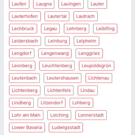
Laufen
Laugna
Lauingen
Lauter
Lauterhofen
Lautertal
Lautrach
Lechbruck
Legau
Lehrberg
Leiblfing
Leidersbach
Leinburg
Leipheim
Lengdorf
Lengenwang
Lenggries
Leonberg
Leuchtenberg
Leupoldsgrün
Leutenbach
Leutershausen
Lichtenau
Lichtenberg
Lichtenfels
Lindau
Lindberg
Litzendorf
Lohberg
Lohr am Main
Loiching
Lonnerstadt
Lower Bavaria
Ludwigsstadt