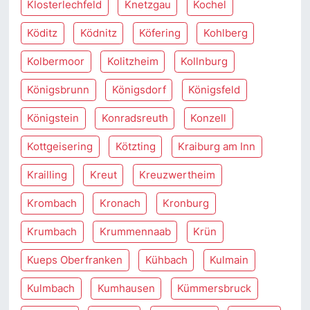
Klosterlechfeld
Knetzgau
Kochel
Köditz
Ködnitz
Köfering
Kohlberg
Kolbermoor
Kolitzheim
Kollnburg
Königsbrunn
Königsdorf
Königsfeld
Königstein
Konradsreuth
Konzell
Kottgeisering
Kötzting
Kraiburg am Inn
Krailling
Kreut
Kreuzwertheim
Krombach
Kronach
Kronburg
Krumbach
Krummennaab
Krün
Kueps Oberfranken
Kühbach
Kulmain
Kulmbach
Kumhausen
Kümmersbruck