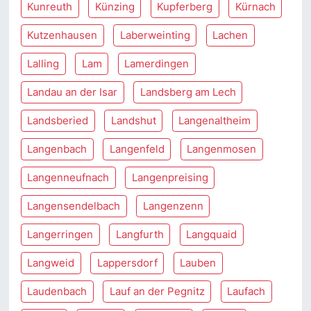
Kunreuth
Künzing
Kupferberg
Kürnach
Kutzenhausen
Laberweinting
Lachen
Lalling
Lam
Lamerdingen
Landau an der Isar
Landsberg am Lech
Landsberied
Landshut
Langenaltheim
Langenbach
Langenfeld
Langenmosen
Langenneufnach
Langenpreising
Langensendelbach
Langenzenn
Langerringen
Langfurth
Langquaid
Langweid
Lappersdorf
Lauben
Laudenbach
Lauf an der Pegnitz
Laufach