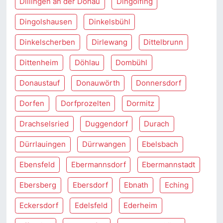
Dillingen an der Donau
Dingolfing
Dingolshausen
Dinkelsbühl
Dinkelscherben
Dirlewang
Dittelbrunn
Dittenheim
Döhlau
Dombühl
Donaustauf
Donauwörth
Donnersdorf
Dorfen
Dorfprozelten
Dormitz
Drachselsried
Duggendorf
Durach
Dürrlauingen
Dürrwangen
Ebelsbach
Ebensfeld
Ebermannsdorf
Ebermannstadt
Ebersberg
Ebersdorf
Ebnath
Eching
Eckersdorf
Edelsfeld
Ederheim