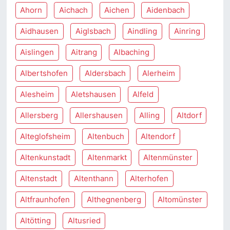
Ahorn
Aichach
Aichen
Aidenbach
Aidhausen
Aiglsbach
Aindling
Ainring
Aislingen
Aitrang
Albaching
Albertshofen
Aldersbach
Alerheim
Alesheim
Aletshausen
Alfeld
Allersberg
Allershausen
Alling
Altdorf
Alteglofsheim
Altenbuch
Altendorf
Altenkunstadt
Altenmarkt
Altenmünster
Altenstadt
Altenthann
Alterhofen
Altfraunhofen
Althegnenberg
Altomünster
Altötting
Altusried