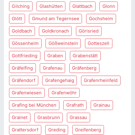
Gilching
Glashütten
Glattbach
Glonn
Glött
Gmund am Tegernsee
Gochsheim
Goldbach
Goldkronach
Görisried
Gössenheim
Gößweinstein
Gotteszell
Gottfrieding
Graben
Grabenstätt
Gräfelfing
Grafenau
Gräfenberg
Gräfendorf
Grafengehaig
Grafenrheinfeld
Grafenwiesen
Grafenwöhr
Grafing bei München
Grafrath
Grainau
Grainet
Grasbrunn
Grassau
Grattersdorf
Greding
Greifenberg