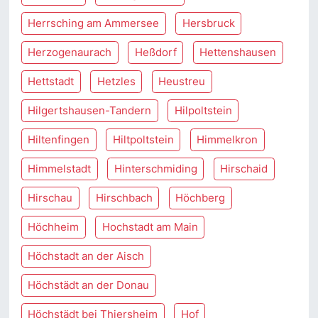
Herrsching am Ammersee
Hersbruck
Herzogenaurach
Heßdorf
Hettenshausen
Hettstadt
Hetzles
Heustreu
Hilgertshausen-Tandern
Hilpoltstein
Hiltenfingen
Hiltpoltstein
Himmelkron
Himmelstadt
Hinterschmiding
Hirschaid
Hirschau
Hirschbach
Höchberg
Höchheim
Hochstadt am Main
Höchstadt an der Aisch
Höchstädt an der Donau
Höchstädt bei Thiersheim
Hof