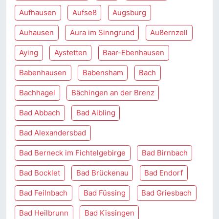
Aufhausen
Aufseß
Augsburg
Auhausen
Aura im Sinngrund
Außernzell
Aying
Aystetten
Baar-Ebenhausen
Babenhausen
Babensham
Bach
Bachhagel
Bächingen an der Brenz
Bad Abbach
Bad Aibling
Bad Alexandersbad
Bad Berneck im Fichtelgebirge
Bad Birnbach
Bad Bocklet
Bad Brückenau
Bad Endorf
Bad Feilnbach
Bad Füssing
Bad Griesbach
Bad Heilbrunn
Bad Kissingen