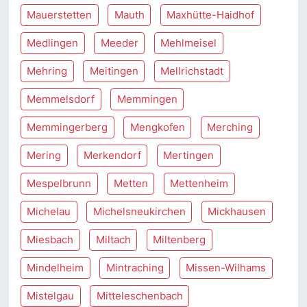
Mauerstetten
Mauth
Maxhütte-Haidhof
Medlingen
Meeder
Mehlmeisel
Mehring
Meitingen
Mellrichstadt
Memmelsdorf
Memmingen
Memmingerberg
Mengkofen
Merching
Mering
Merkendorf
Mertingen
Mespelbrunn
Metten
Mettenheim
Michelau
Michelsneukirchen
Mickhausen
Miesbach
Miltach
Miltenberg
Mindelheim
Mintraching
Missen-Wilhams
Mistelgau
Mitteleschenbach