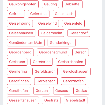
Gaukönigshofen
Gauting
Gebsattel
Gefrees
Geiersthal
Geiselbach
Geiselhöring
Geiselwind
Geisenfeld
Geisenhausen
Geldersheim
Geltendorf
Gemünden am Main
Genderkingen
Georgenberg
Georgensgmünd
Gerach
Gerbrunn
Geretsried
Gerhardshofen
Germering
Geroldsgrün
Geroldshausen
Gerolfingen
Gerolsbach
Gerolzhofen
Gersthofen
Gerzen
Gesees
Geslau
Gessertshausen
Gestratz
Giebelstadt