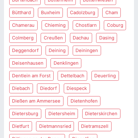
Bütthard
Buxheim
Cadolzburg
Cham
Chamerau
Chieming
Chostlarn
Coburg
Colmberg
Creußen
Dachau
Dasing
Deggendorf
Deining
Deiningen
Deisenhausen
Denklingen
Dentlein am Forst
Dettelbach
Deuerling
Diebach
Diedorf
Diespeck
Dießen am Ammersee
Dietenhofen
Dietersburg
Dietersheim
Dieterskirchen
Dietfurt
Dietmannsried
Dietramszell