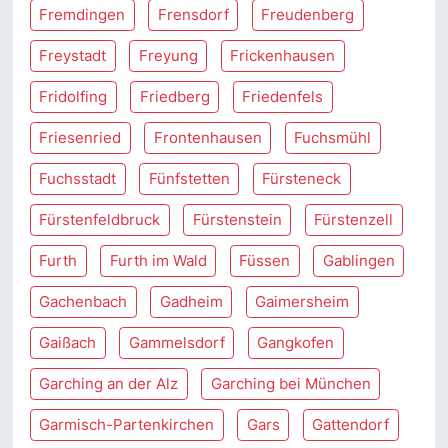
Fremdingen
Frensdorf
Freudenberg
Freystadt
Freyung
Frickenhausen
Fridolfing
Friedberg
Friedenfels
Friesenried
Frontenhausen
Fuchsmühl
Fuchsstadt
Fünfstetten
Fürsteneck
Fürstenfeldbruck
Fürstenstein
Fürstenzell
Furth
Furth im Wald
Füssen
Gablingen
Gachenbach
Gadheim
Gaimersheim
Gaißach
Gammelsdorf
Gangkofen
Garching an der Alz
Garching bei München
Garmisch-Partenkirchen
Gars
Gattendorf