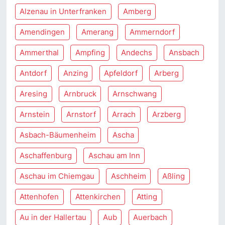
Alzenau in Unterfranken
Amberg
Amendingen
Amerang
Ammerndorf
Ammerthal
Ampfing
Andechs
Ansbach
Antdorf
Anzing
Apfeldorf
Arberg
Aresing
Arnbruck
Arnschwang
Arnstein
Arnstorf
Arrach
Arzberg
Asbach-Bäumenheim
Ascha
Aschaffenburg
Aschau am Inn
Aschau im Chiemgau
Aschheim
Aßling
Attenhofen
Attenkirchen
Atting
Au in der Hallertau
Aub
Auerbach