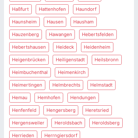
Haßfurt
Hattenhofen
Haundorf
Haunsheim
Hausen
Hausham
Hauzenberg
Hawangen
Hebertsfelden
Hebertshausen
Heideck
Heidenheim
Heigenbrücken
Heiligenstadt
Heilsbronn
Heimbuchenthal
Heimenkirch
Heimertingen
Helmbrechts
Helmstadt
Hemau
Hemhofen
Hendungen
Henfenfeld
Hengersberg
Heretsried
Hergensweiler
Heroldsbach
Heroldsberg
Herrieden
Herrngiersdorf