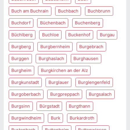
Buch am Buchrain
Buchbach
Buchbrunn
Buchdorf
Büchenbach
Buchenberg
Büchlberg
Buchloe
Buckenhof
Burgau
Burgberg
Burgbernheim
Burgebrach
Burggen
Burghaslach
Burghausen
Burgheim
Burgkirchen an der Alz
Burgkunstadt
Burglauer
Burglengenfeld
Burgoberbach
Burgpreppach
Burgsalach
Burgsinn
Bürgstadt
Burgthann
Burgwindheim
Burk
Burkardroth
Burtenbach
Buttenheim
Buttenwiesen