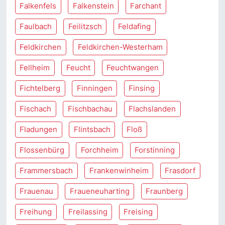
Falkenfels
Falkenstein
Farchant
Faulbach
Feilitzsch
Feldafing
Feldkirchen
Feldkirchen-Westerham
Fellheim
Feucht
Feuchtwangen
Fichtelberg
Finningen
Finsing
Fischach
Fischbachau
Flachslanden
Fladungen
Flintsbach
Floß
Flossenbürg
Forchheim
Forstinning
Frammersbach
Frankenwinheim
Frasdorf
Frauenau
Fraueneuharting
Fraunberg
Freihung
Freilassing
Freising