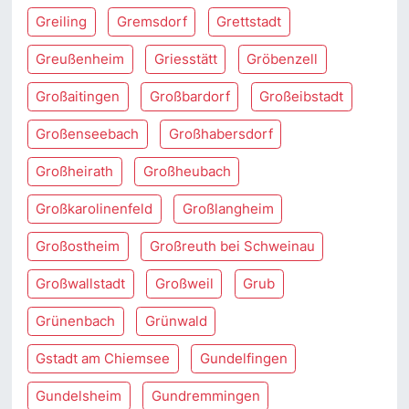
Greiling
Gremsdorf
Grettstadt
Greußenheim
Griesstätt
Gröbenzell
Großaitingen
Großbardorf
Großeibstadt
Großenseebach
Großhabersdorf
Großheirath
Großheubach
Großkarolinenfeld
Großlangheim
Großostheim
Großreuth bei Schweinau
Großwallstadt
Großweil
Grub
Grünenbach
Grünwald
Gstadt am Chiemsee
Gundelfingen
Gundelsheim
Gundremmingen