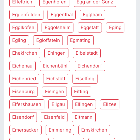
Effeltrich
Egenhofen
Egg an der Günz
Eggenfelden
Eggenthal
Egglham
Egglkofen
Eggolsheim
Eggstätt
Eging
Egling
Egloffstein
Egmating
Ehekirchen
Ehingen
Eibelstadt
Eichenau
Eichenbühl
Eichendorf
Eichenried
Eichstätt
Eiselfing
Eisenburg
Eisingen
Eitting
Elfershausen
Ellgau
Ellingen
Ellzee
Elsendorf
Elsenfeld
Eltmann
Emersacker
Emmering
Emskirchen