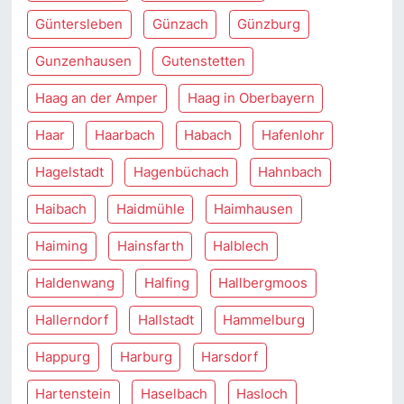
Güntersleben
Günzach
Günzburg
Gunzenhausen
Gutenstetten
Haag an der Amper
Haag in Oberbayern
Haar
Haarbach
Habach
Hafenlohr
Hagelstadt
Hagenbüchach
Hahnbach
Haibach
Haidmühle
Haimhausen
Haiming
Hainsfarth
Halblech
Haldenwang
Halfing
Hallbergmoos
Hallerndorf
Hallstadt
Hammelburg
Happurg
Harburg
Harsdorf
Hartenstein
Haselbach
Hasloch