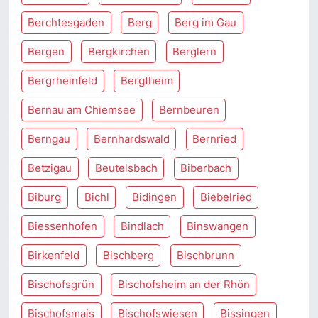
Berchtesgaden
Berg
Berg im Gau
Bergen
Bergkirchen
Berglern
Bergrheinfeld
Bergtheim
Bernau am Chiemsee
Bernbeuren
Berngau
Bernhardswald
Bernried
Betzigau
Beutelsbach
Biberbach
Biburg
Bichl
Bidingen
Biebelried
Biessenhofen
Bindlach
Binswangen
Birkenfeld
Bischberg
Bischbrunn
Bischofsgrün
Bischofsheim an der Rhön
Bischofsmais
Bischofswiesen
Bissingen