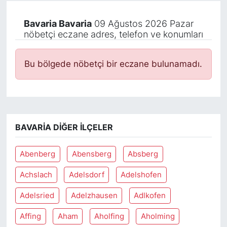
Bavaria Bavaria
09 Ağustos 2026 Pazar
nöbetçi eczane adres, telefon ve konumları
Bu bölgede nöbetçi bir eczane bulunamadı.
BAVARIA DIĞER İLÇELER
Abenberg
Abensberg
Absberg
Achslach
Adelsdorf
Adelshofen
Adelsried
Adelzhausen
Adlkofen
Affing
Aham
Aholfing
Aholming