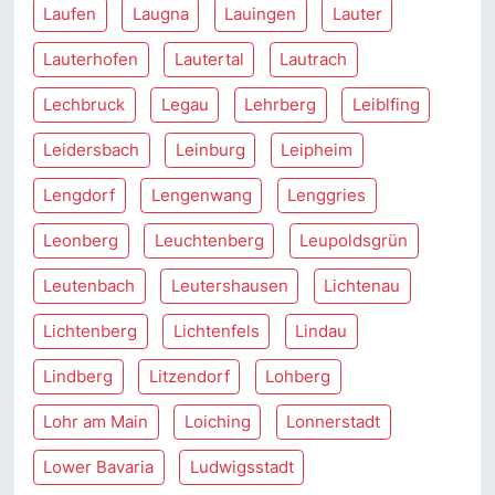
Laufen
Laugna
Lauingen
Lauter
Lauterhofen
Lautertal
Lautrach
Lechbruck
Legau
Lehrberg
Leiblfing
Leidersbach
Leinburg
Leipheim
Lengdorf
Lengenwang
Lenggries
Leonberg
Leuchtenberg
Leupoldsgrün
Leutenbach
Leutershausen
Lichtenau
Lichtenberg
Lichtenfels
Lindau
Lindberg
Litzendorf
Lohberg
Lohr am Main
Loiching
Lonnerstadt
Lower Bavaria
Ludwigsstadt