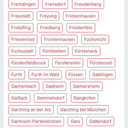
Fremdingen
Frensdorf
Freudenberg
Freystadt
Freyung
Frickenhausen
Fridolfing
Friedberg
Friedenfels
Friesenried
Frontenhausen
Fuchsmühl
Fuchsstadt
Fünfstetten
Fürsteneck
Fürstenfeldbruck
Fürstenstein
Fürstenzell
Furth
Furth im Wald
Füssen
Gablingen
Gachenbach
Gadheim
Gaimersheim
Gaißach
Gammelsdorf
Gangkofen
Garching an der Alz
Garching bei München
Garmisch-Partenkirchen
Gars
Gattendorf