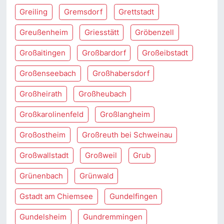
Greiling
Gremsdorf
Grettstadt
Greußenheim
Griesstätt
Gröbenzell
Großaitingen
Großbardorf
Großeibstadt
Großenseebach
Großhabersdorf
Großheirath
Großheubach
Großkarolinenfeld
Großlangheim
Großostheim
Großreuth bei Schweinau
Großwallstadt
Großweil
Grub
Grünenbach
Grünwald
Gstadt am Chiemsee
Gundelfingen
Gundelsheim
Gundremmingen