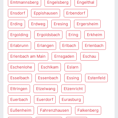
Emtmannsberg
Engelsberg
Engelthal
Ensdorf
Eppishausen
Erbendorf
Erding
Erdweg
Eresing
Ergersheim
Ergolding
Ergoldsbach
Ering
Erkheim
Erlabrunn
Erlangen
Erlbach
Erlenbach
Erlenbach am Main
Ernsgaden
Eschau
Eschenlohe
Eschlkam
Eslarn
Esselbach
Essenbach
Essing
Estenfeld
Ettringen
Etzelwang
Etzenricht
Euerbach
Euerdorf
Eurasburg
Eußenheim
Fahrenzhausen
Falkenberg