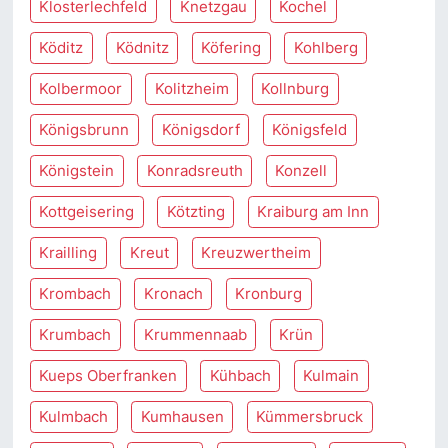
Klosterlechfeld
Knetzgau
Kochel
Köditz
Ködnitz
Köfering
Kohlberg
Kolbermoor
Kolitzheim
Kollnburg
Königsbrunn
Königsdorf
Königsfeld
Königstein
Konradsreuth
Konzell
Kottgeisering
Kötzting
Kraiburg am Inn
Krailling
Kreut
Kreuzwertheim
Krombach
Kronach
Kronburg
Krumbach
Krummennaab
Krün
Kueps Oberfranken
Kühbach
Kulmain
Kulmbach
Kumhausen
Kümmersbruck