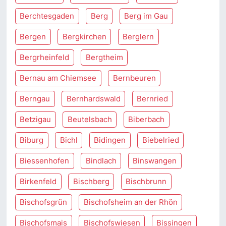
Berchtesgaden
Berg
Berg im Gau
Bergen
Bergkirchen
Berglern
Bergrheinfeld
Bergtheim
Bernau am Chiemsee
Bernbeuren
Berngau
Bernhardswald
Bernried
Betzigau
Beutelsbach
Biberbach
Biburg
Bichl
Bidingen
Biebelried
Biessenhofen
Bindlach
Binswangen
Birkenfeld
Bischberg
Bischbrunn
Bischofsgrün
Bischofsheim an der Rhön
Bischofsmais
Bischofswiesen
Bissingen