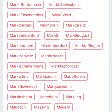
Markt Rettenbach
Markt Schwaben
Markt Taschendorf
Markt Wald
Marktbergel
Marktbreit
Marktgraitz
Marktheidenfeld
Marktl
Marktleugast
Marktleuthen
Marktoberdorf
Marktoffingen
Marktredwitz
Marktrodach
Marktschellenberg
Marktschorgast
Marktsteft
Marktzeuln
Marloffstein
Maroldsweisach
Marquartstein
Martinsheim
Marxheim
Marzling
Maßbach
Massing
Mauern