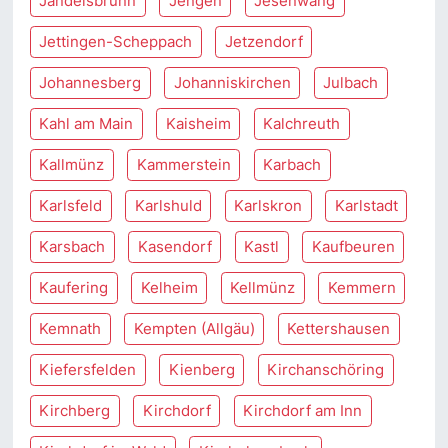
Jandelsbrunn
Jengen
Jesenwang
Jettingen-Scheppach
Jetzendorf
Johannesberg
Johanniskirchen
Julbach
Kahl am Main
Kaisheim
Kalchreuth
Kallmünz
Kammerstein
Karbach
Karlsfeld
Karlshuld
Karlskron
Karlstadt
Karsbach
Kasendorf
Kastl
Kaufbeuren
Kaufering
Kelheim
Kellmünz
Kemmern
Kemnath
Kempten (Allgäu)
Kettershausen
Kiefersfelden
Kienberg
Kirchanschöring
Kirchberg
Kirchdorf
Kirchdorf am Inn