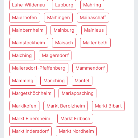
Luhe-Wildenau
Lupburg
Mähring
Maierhöfen
Maihingen
Mainaschaff
Mainbernheim
Mainburg
Mainleus
Mainstockheim
Maisach
Maitenbeth
Malching
Malgersdorf
Mallersdorf-Pfaffenberg
Mammendorf
Mamming
Manching
Mantel
Margetshöchheim
Mariaposching
Marklkofen
Markt Berolzheim
Markt Bibart
Markt Einersheim
Markt Erlbach
Markt Indersdorf
Markt Nordheim