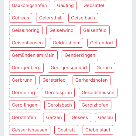
Gaukönigshofen
Gauting
Gebsattel
Gefrees
Geiersthal
Geiselbach
Geiselhöring
Geiselwind
Geisenfeld
Geisenhausen
Geldersheim
Geltendorf
Gemünden am Main
Genderkingen
Georgenberg
Georgensgmünd
Gerach
Gerbrunn
Geretsried
Gerhardshofen
Germering
Geroldsgrün
Geroldshausen
Gerolfingen
Gerolsbach
Gerolzhofen
Gersthofen
Gerzen
Gesees
Geslau
Gessertshausen
Gestratz
Giebelstadt