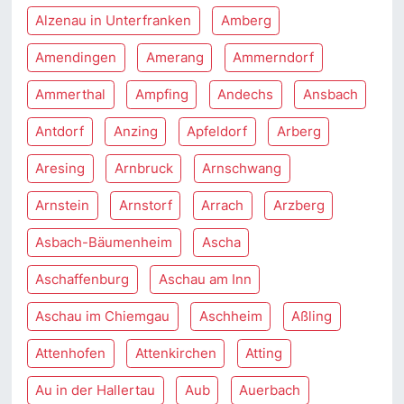
Alzenau in Unterfranken
Amberg
Amendingen
Amerang
Ammerndorf
Ammerthal
Ampfing
Andechs
Ansbach
Antdorf
Anzing
Apfeldorf
Arberg
Aresing
Arnbruck
Arnschwang
Arnstein
Arnstorf
Arrach
Arzberg
Asbach-Bäumenheim
Ascha
Aschaffenburg
Aschau am Inn
Aschau im Chiemgau
Aschheim
Aßling
Attenhofen
Attenkirchen
Atting
Au in der Hallertau
Aub
Auerbach