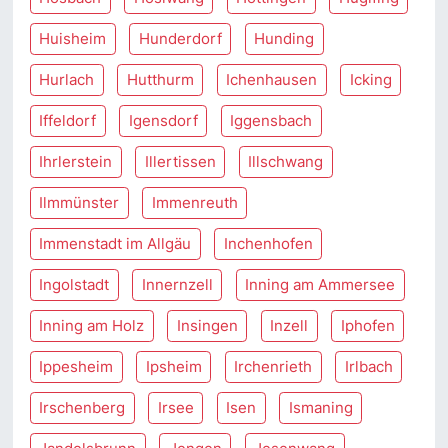
Huisheim
Hunderdorf
Hunding
Hurlach
Hutthurm
Ichenhausen
Icking
Iffeldorf
Igensdorf
Iggensbach
Ihrlerstein
Illertissen
Illschwang
Ilmmünster
Immenreuth
Immenstadt im Allgäu
Inchenhofen
Ingolstadt
Innernzell
Inning am Ammersee
Inning am Holz
Insingen
Inzell
Iphofen
Ippesheim
Ipsheim
Irchenrieth
Irlbach
Irschenberg
Irsee
Isen
Ismaning