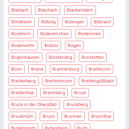
Blaibach
Blaichach
Blankenbach
Blindheim
Böbing
Bobingen
Böbrach
Bockhorn
Bodenkirchen
Bodenmais
Bodenwöhr
Bodolz
Bogen
Bogenhausen
Bolsterlang
Bonstetten
Boos
Brand
Brannenburg
Breitbrunn
Breitenberg
Breitenbrunn
Breitengüßbach
Breitenthal
Brennberg
Bruck
Bruck in der Oberpfalz
Bruckberg
Bruckmühl
Brunn
Brunnen
Brunnthal
Bubenreuth
Bubesheim
Buch