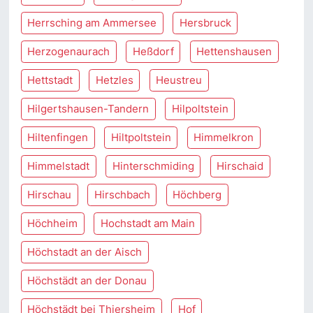
Herrsching am Ammersee
Hersbruck
Herzogenaurach
Heßdorf
Hettenshausen
Hettstadt
Hetzles
Heustreu
Hilgertshausen-Tandern
Hilpoltstein
Hiltenfingen
Hiltpoltstein
Himmelkron
Himmelstadt
Hinterschmiding
Hirschaid
Hirschau
Hirschbach
Höchberg
Höchheim
Hochstadt am Main
Höchstadt an der Aisch
Höchstädt an der Donau
Höchstädt bei Thiersheim
Hof