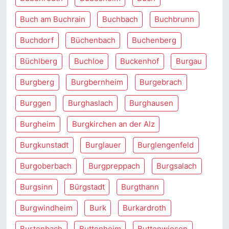
Buch am Buchrain
Buchbach
Buchbrunn
Buchdorf
Büchenbach
Buchenberg
Büchlberg
Buchloe
Buckenhof
Burgau
Burgberg
Burgbernheim
Burgebrach
Burggen
Burghaslach
Burghausen
Burgheim
Burgkirchen an der Alz
Burgkunstadt
Burglauer
Burglengenfeld
Burgoberbach
Burgpreppach
Burgsalach
Burgsinn
Bürgstadt
Burgthann
Burgwindheim
Burk
Burkardroth
Burtenbach
Buttenheim
Buttenwiesen