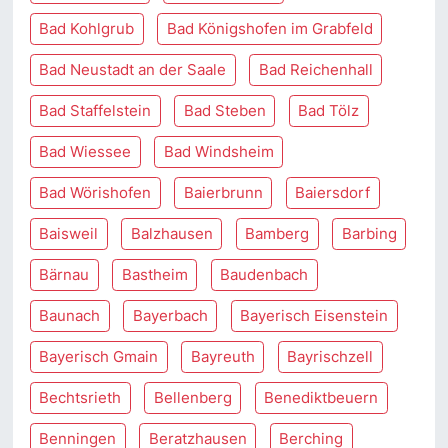
Bad Kohlgrub
Bad Königshofen im Grabfeld
Bad Neustadt an der Saale
Bad Reichenhall
Bad Staffelstein
Bad Steben
Bad Tölz
Bad Wiessee
Bad Windsheim
Bad Wörishofen
Baierbrunn
Baiersdorf
Baisweil
Balzhausen
Bamberg
Barbing
Bärnau
Bastheim
Baudenbach
Baunach
Bayerbach
Bayerisch Eisenstein
Bayerisch Gmain
Bayreuth
Bayrischzell
Bechtsrieth
Bellenberg
Benediktbeuern
Benningen
Beratzhausen
Berching