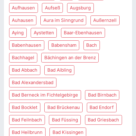
Aufhausen
Aufseß
Augsburg
Auhausen
Aura im Sinngrund
Außernzell
Aying
Aystetten
Baar-Ebenhausen
Babenhausen
Babensham
Bach
Bachhagel
Bächingen an der Brenz
Bad Abbach
Bad Aibling
Bad Alexandersbad
Bad Berneck im Fichtelgebirge
Bad Birnbach
Bad Bocklet
Bad Brückenau
Bad Endorf
Bad Feilnbach
Bad Füssing
Bad Griesbach
Bad Heilbrunn
Bad Kissingen