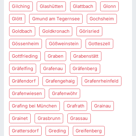
Gilching
Glashütten
Glattbach
Glonn
Glött
Gmund am Tegernsee
Gochsheim
Goldbach
Goldkronach
Görisried
Gössenheim
Gößweinstein
Gotteszell
Gottfrieding
Graben
Grabenstätt
Gräfelfing
Grafenau
Gräfenberg
Gräfendorf
Grafengehaig
Grafenrheinfeld
Grafenwiesen
Grafenwöhr
Grafing bei München
Grafrath
Grainau
Grainet
Grasbrunn
Grassau
Grattersdorf
Greding
Greifenberg