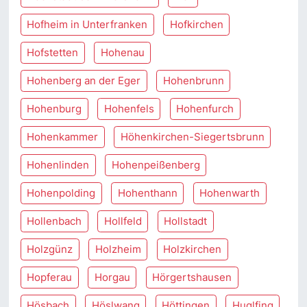
Hofheim in Unterfranken
Hofkirchen
Hofstetten
Hohenau
Hohenberg an der Eger
Hohenbrunn
Hohenburg
Hohenfels
Hohenfurch
Hohenkammer
Höhenkirchen-Siegertsbrunn
Hohenlinden
Hohenpeißenberg
Hohenpolding
Hohenthann
Hohenwarth
Hollenbach
Hollfeld
Hollstadt
Holzgünz
Holzheim
Holzkirchen
Hopferau
Horgau
Hörgertshausen
Hösbach
Höslwang
Höttingen
Huglfing