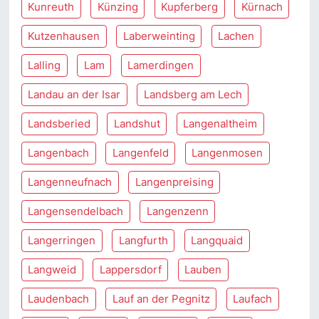
Kunreuth
Künzing
Kupferberg
Kürnach
Kutzenhausen
Laberweinting
Lachen
Lalling
Lam
Lamerdingen
Landau an der Isar
Landsberg am Lech
Landsberied
Landshut
Langenaltheim
Langenbach
Langenfeld
Langenmosen
Langenneufnach
Langenpreising
Langensendelbach
Langenzenn
Langerringen
Langfurth
Langquaid
Langweid
Lappersdorf
Lauben
Laudenbach
Lauf an der Pegnitz
Laufach