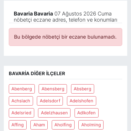
Bavaria Bavaria
07 Ağustos 2026 Cuma
nöbetçi eczane adres, telefon ve konumları
Bu bölgede nöbetçi bir eczane bulunamadı.
BAVARIA DIĞER İLÇELER
Abenberg
Abensberg
Absberg
Achslach
Adelsdorf
Adelshofen
Adelsried
Adelzhausen
Adlkofen
Affing
Aham
Aholfing
Aholming