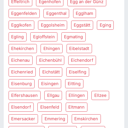
Effeltrich
Egenhofen
Egg an der Günz
Eggenfelden
Eggenthal
Egglham
Egglkofen
Eggolsheim
Eggstätt
Eging
Egling
Egloffstein
Egmating
Ehekirchen
Ehingen
Eibelstadt
Eichenau
Eichenbühl
Eichendorf
Eichenried
Eichstätt
Eiselfing
Eisenburg
Eisingen
Eitting
Elfershausen
Ellgau
Ellingen
Ellzee
Elsendorf
Elsenfeld
Eltmann
Emersacker
Emmering
Emskirchen