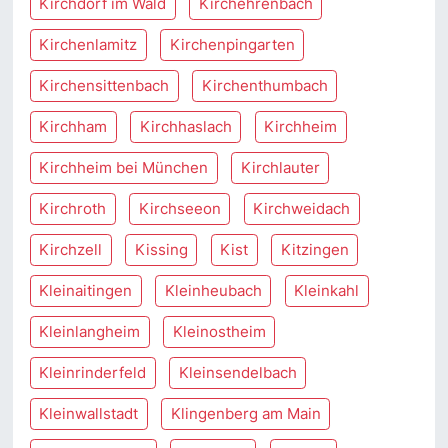
Kirchdorf im Wald
Kirchehrenbach
Kirchenlamitz
Kirchenpingarten
Kirchensittenbach
Kirchenthumbach
Kirchham
Kirchhaslach
Kirchheim
Kirchheim bei München
Kirchlauter
Kirchroth
Kirchseeon
Kirchweidach
Kirchzell
Kissing
Kist
Kitzingen
Kleinaitingen
Kleinheubach
Kleinkahl
Kleinlangheim
Kleinostheim
Kleinrinderfeld
Kleinsendelbach
Kleinwallstadt
Klingenberg am Main