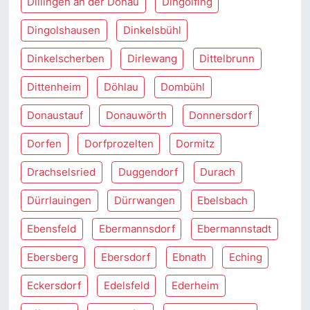
Dillingen an der Donau
Dingolfing
Dingolshausen
Dinkelsbühl
Dinkelscherben
Dirlewang
Dittelbrunn
Dittenheim
Döhlau
Dombühl
Donaustauf
Donauwörth
Donnersdorf
Dorfen
Dorfprozelten
Dormitz
Drachselsried
Duggendorf
Durach
Dürrlauingen
Dürrwangen
Ebelsbach
Ebensfeld
Ebermannsdorf
Ebermannstadt
Ebersberg
Ebersdorf
Ebnath
Eching
Eckersdorf
Edelsfeld
Ederheim