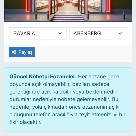
SİYASET
SAĞLIK
Paylaş
Güncel Nöbetçi Eczaneler.
Her eczane gece
boyunca açık olmayabilir, bazıları sadece
gerektiğinde açık kalabilir veya beklenmedik
durumlar nedeniyle nöbete gelemeyebilir. Bu
nedenle, yola çıkmadan önce eczanenin açık
olduğunu telefon aracılığıyla teyit etmeniz iyi bir
fikir olacaktır.