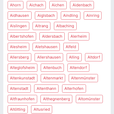
Ahorn
Aichach
Aichen
Aidenbach
Aidhausen
Aiglsbach
Aindling
Ainring
Aislingen
Aitrang
Albaching
Albertshofen
Aldersbach
Alerheim
Alesheim
Aletshausen
Alfeld
Allersberg
Allershausen
Alling
Altdorf
Alteglofsheim
Altenbuch
Altendorf
Altenkunstadt
Altenmarkt
Altenmünster
Altenstadt
Altenthann
Alterhofen
Altfraunhofen
Althegnenberg
Altomünster
Altötting
Altusried