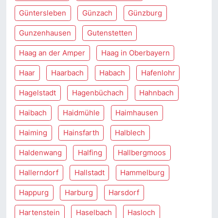
Güntersleben
Günzach
Günzburg
Gunzenhausen
Gutenstetten
Haag an der Amper
Haag in Oberbayern
Haar
Haarbach
Habach
Hafenlohr
Hagelstadt
Hagenbüchach
Hahnbach
Haibach
Haidmühle
Haimhausen
Haiming
Hainsfarth
Halblech
Haldenwang
Halfing
Hallbergmoos
Hallerndorf
Hallstadt
Hammelburg
Happurg
Harburg
Harsdorf
Hartenstein
Haselbach
Hasloch