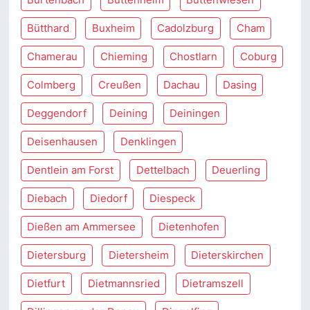
Bütthard
Buxheim
Cadolzburg
Cham
Chamerau
Chieming
Chostlarn
Coburg
Colmberg
Creußen
Dachau
Dasing
Deggendorf
Deining
Deiningen
Deisenhausen
Denklingen
Dentlein am Forst
Dettelbach
Deuerling
Diebach
Diedorf
Diespeck
Dießen am Ammersee
Dietenhofen
Dietersburg
Dietersheim
Dieterskirchen
Dietfurt
Dietmannsried
Dietramszell