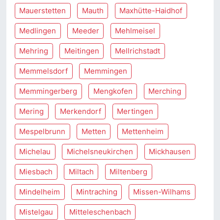
Mauerstetten
Mauth
Maxhütte-Haidhof
Medlingen
Meeder
Mehlmeisel
Mehring
Meitingen
Mellrichstadt
Memmelsdorf
Memmingen
Memmingerberg
Mengkofen
Merching
Mering
Merkendorf
Mertingen
Mespelbrunn
Metten
Mettenheim
Michelau
Michelsneukirchen
Mickhausen
Miesbach
Miltach
Miltenberg
Mindelheim
Mintraching
Missen-Wilhams
Mistelgau
Mitteleschenbach