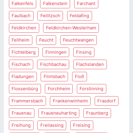
Falkenfels
Falkenstein
Farchant
Faulbach
Feilitzsch
Feldafing
Feldkirchen
Feldkirchen-Westerham
Fellheim
Feucht
Feuchtwangen
Fichtelberg
Finningen
Finsing
Fischach
Fischbachau
Flachslanden
Fladungen
Flintsbach
Floß
Flossenbürg
Forchheim
Forstinning
Frammersbach
Frankenwinheim
Frasdorf
Frauenau
Fraueneuharting
Fraunberg
Freihung
Freilassing
Freising