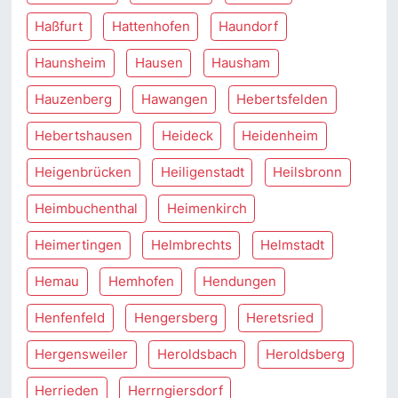
Haßfurt
Hattenhofen
Haundorf
Haunsheim
Hausen
Hausham
Hauzenberg
Hawangen
Hebertsfelden
Hebertshausen
Heideck
Heidenheim
Heigenbrücken
Heiligenstadt
Heilsbronn
Heimbuchenthal
Heimenkirch
Heimertingen
Helmbrechts
Helmstadt
Hemau
Hemhofen
Hendungen
Henfenfeld
Hengersberg
Heretsried
Hergensweiler
Heroldsbach
Heroldsberg
Herrieden
Herrngiersdorf