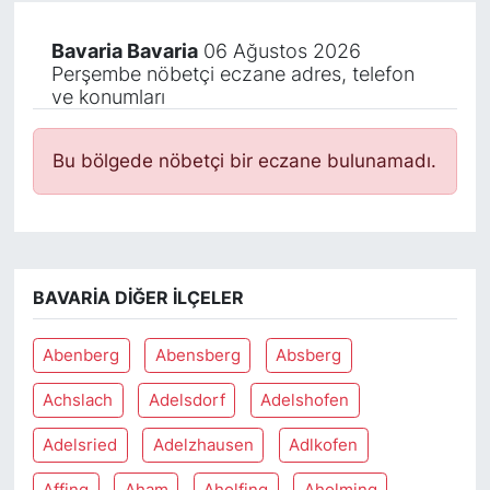
Bavaria Bavaria
06 Ağustos 2026
Perşembe nöbetçi eczane adres, telefon
ve konumları
Bu bölgede nöbetçi bir eczane bulunamadı.
BAVARIA DIĞER İLÇELER
Abenberg
Abensberg
Absberg
Achslach
Adelsdorf
Adelshofen
Adelsried
Adelzhausen
Adlkofen
Affing
Aham
Aholfing
Aholming