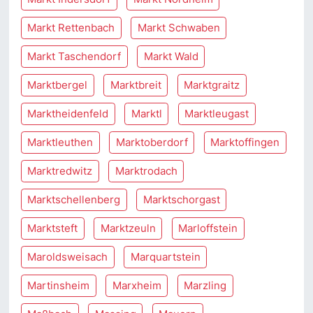
Markt Rettenbach
Markt Schwaben
Markt Taschendorf
Markt Wald
Marktbergel
Marktbreit
Marktgraitz
Marktheidenfeld
Marktl
Marktleugast
Marktleuthen
Marktoberdorf
Marktoffingen
Marktredwitz
Marktrodach
Marktschellenberg
Marktschorgast
Marktsteft
Marktzeuln
Marloffstein
Maroldsweisach
Marquartstein
Martinsheim
Marxheim
Marzling