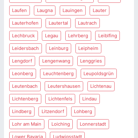
Laufen
Laugna
Lauingen
Lauter
Lauterhofen
Lautertal
Lautrach
Lechbruck
Legau
Lehrberg
Leiblfing
Leidersbach
Leinburg
Leipheim
Lengdorf
Lengenwang
Lenggries
Leonberg
Leuchtenberg
Leupoldsgrün
Leutenbach
Leutershausen
Lichtenau
Lichtenberg
Lichtenfels
Lindau
Lindberg
Litzendorf
Lohberg
Lohr am Main
Loiching
Lonnerstadt
Lower Bavaria
Ludwigsstadt