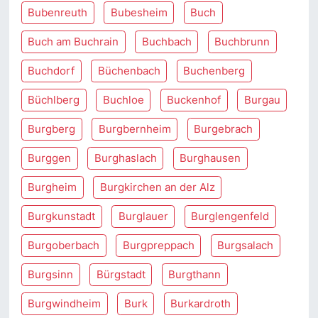
Bubenreuth
Bubesheim
Buch
Buch am Buchrain
Buchbach
Buchbrunn
Buchdorf
Büchenbach
Buchenberg
Büchlberg
Buchloe
Buckenhof
Burgau
Burgberg
Burgbernheim
Burgebrach
Burggen
Burghaslach
Burghausen
Burgheim
Burgkirchen an der Alz
Burgkunstadt
Burglauer
Burglengenfeld
Burgoberbach
Burgpreppach
Burgsalach
Burgsinn
Bürgstadt
Burgthann
Burgwindheim
Burk
Burkardroth