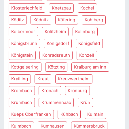
Klosterlechfeld
Knetzgau
Kochel
Köditz
Ködnitz
Köfering
Kohlberg
Kolbermoor
Kolitzheim
Kollnburg
Königsbrunn
Königsdorf
Königsfeld
Königstein
Konradsreuth
Konzell
Kottgeisering
Kötzting
Kraiburg am Inn
Krailling
Kreut
Kreuzwertheim
Krombach
Kronach
Kronburg
Krumbach
Krummennaab
Krün
Kueps Oberfranken
Kühbach
Kulmain
Kulmbach
Kumhausen
Kümmersbruck