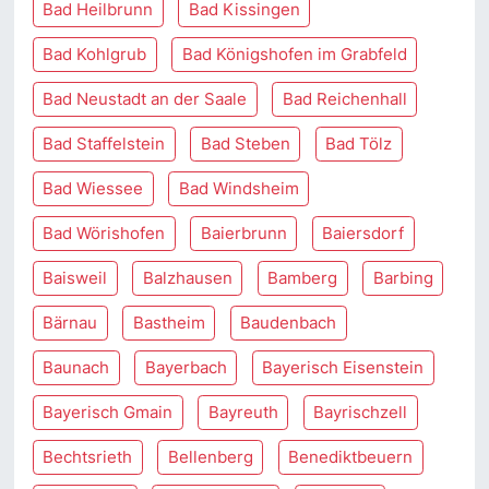
Bad Heilbrunn
Bad Kissingen
Bad Kohlgrub
Bad Königshofen im Grabfeld
Bad Neustadt an der Saale
Bad Reichenhall
Bad Staffelstein
Bad Steben
Bad Tölz
Bad Wiessee
Bad Windsheim
Bad Wörishofen
Baierbrunn
Baiersdorf
Baisweil
Balzhausen
Bamberg
Barbing
Bärnau
Bastheim
Baudenbach
Baunach
Bayerbach
Bayerisch Eisenstein
Bayerisch Gmain
Bayreuth
Bayrischzell
Bechtsrieth
Bellenberg
Benediktbeuern