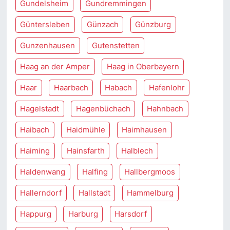
Gundelsheim
Gundremmingen
Güntersleben
Günzach
Günzburg
Gunzenhausen
Gutenstetten
Haag an der Amper
Haag in Oberbayern
Haar
Haarbach
Habach
Hafenlohr
Hagelstadt
Hagenbüchach
Hahnbach
Haibach
Haidmühle
Haimhausen
Haiming
Hainsfarth
Halblech
Haldenwang
Halfing
Hallbergmoos
Hallerndorf
Hallstadt
Hammelburg
Happurg
Harburg
Harsdorf