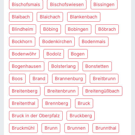
Bischofsmais
Bischofswiesen
Bissingen
Blaibach
Blaichach
Blankenbach
Blindheim
Böbing
Bobingen
Böbrach
Bockhorn
Bodenkirchen
Bodenmais
Bodenwöhr
Bodolz
Bogen
Bogenhausen
Bolsterlang
Bonstetten
Boos
Brand
Brannenburg
Breitbrunn
Breitenberg
Breitenbrunn
Breitengüßbach
Breitenthal
Brennberg
Bruck
Bruck in der Oberpfalz
Bruckberg
Bruckmühl
Brunn
Brunnen
Brunnthal