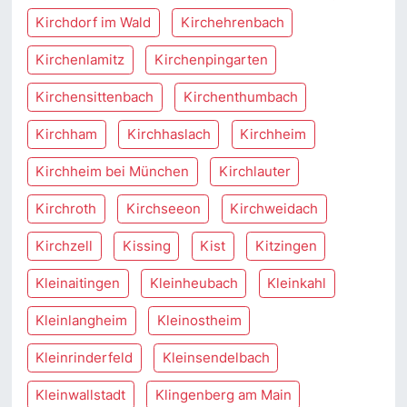
Kirchdorf im Wald
Kirchehrenbach
Kirchenlamitz
Kirchenpingarten
Kirchensittenbach
Kirchenthumbach
Kirchham
Kirchhaslach
Kirchheim
Kirchheim bei München
Kirchlauter
Kirchroth
Kirchseeon
Kirchweidach
Kirchzell
Kissing
Kist
Kitzingen
Kleinaitingen
Kleinheubach
Kleinkahl
Kleinlangheim
Kleinostheim
Kleinrinderfeld
Kleinsendelbach
Kleinwallstadt
Klingenberg am Main