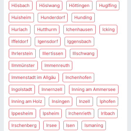
Hösbach
Höslwang
Höttingen
Huglfing
Huisheim
Hunderdorf
Hunding
Hurlach
Hutthurm
Ichenhausen
Icking
Iffeldorf
Igensdorf
Iggensbach
Ihrlerstein
Illertissen
Illschwang
Ilmmünster
Immenreuth
Immenstadt im Allgäu
Inchenhofen
Ingolstadt
Innernzell
Inning am Ammersee
Inning am Holz
Insingen
Inzell
Iphofen
Ippesheim
Ipsheim
Irchenrieth
Irlbach
Irschenberg
Irsee
Isen
Ismaning