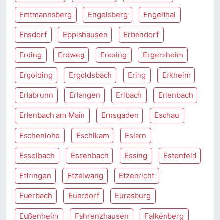
Emtmannsberg
Engelsberg
Engelthal
Ensdorf
Eppishausen
Erbendorf
Erding
Erdweg
Eresing
Ergersheim
Ergolding
Ergoldsbach
Ering
Erkheim
Erlabrunn
Erlangen
Erlbach
Erlenbach
Erlenbach am Main
Ernsgaden
Eschau
Eschenlohe
Eschlkam
Eslarn
Esselbach
Essenbach
Essing
Estenfeld
Ettringen
Etzelwang
Etzenricht
Euerbach
Euerdorf
Eurasburg
Eußenheim
Fahrenzhausen
Falkenberg