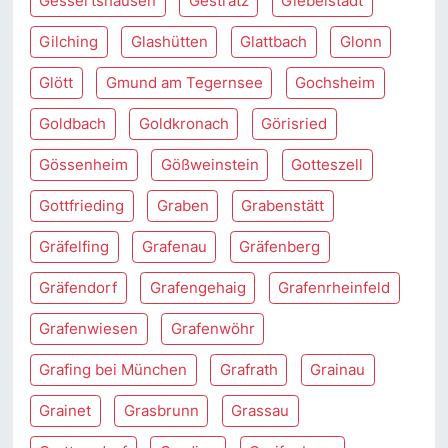
Gessertshausen
Gestratz
Giebelstadt
Gilching
Glashütten
Glattbach
Glonn
Glött
Gmund am Tegernsee
Gochsheim
Goldbach
Goldkronach
Görisried
Gössenheim
Gößweinstein
Gotteszell
Gottfrieding
Graben
Grabenstätt
Gräfelfing
Grafenau
Gräfenberg
Gräfendorf
Grafengehaig
Grafenrheinfeld
Grafenwiesen
Grafenwöhr
Grafing bei München
Grafrath
Grainau
Grainet
Grasbrunn
Grassau