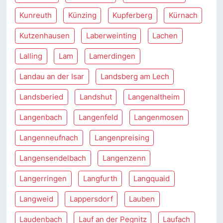
Kunreuth
Künzing
Kupferberg
Kürnach
Kutzenhausen
Laberweinting
Lachen
Lalling
Lam
Lamerdingen
Landau an der Isar
Landsberg am Lech
Landsberied
Landshut
Langenaltheim
Langenbach
Langenfeld
Langenmosen
Langenneufnach
Langenpreising
Langensendelbach
Langenzenn
Langerringen
Langfurth
Langquaid
Langweid
Lappersdorf
Lauben
Laudenbach
Lauf an der Pegnitz
Laufach