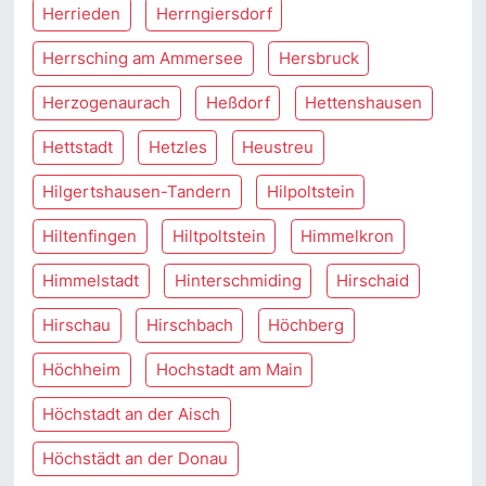
Herrieden
Herrngiersdorf
Herrsching am Ammersee
Hersbruck
Herzogenaurach
Heßdorf
Hettenshausen
Hettstadt
Hetzles
Heustreu
Hilgertshausen-Tandern
Hilpoltstein
Hiltenfingen
Hiltpoltstein
Himmelkron
Himmelstadt
Hinterschmiding
Hirschaid
Hirschau
Hirschbach
Höchberg
Höchheim
Hochstadt am Main
Höchstadt an der Aisch
Höchstädt an der Donau