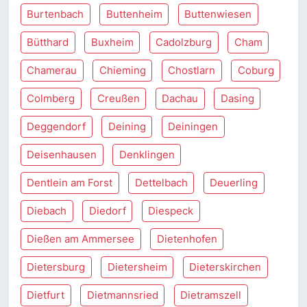
Burtenbach
Buttenheim
Buttenwiesen
Bütthard
Buxheim
Cadolzburg
Cham
Chamerau
Chieming
Chostlarn
Coburg
Colmberg
Creußen
Dachau
Dasing
Deggendorf
Deining
Deiningen
Deisenhausen
Denklingen
Dentlein am Forst
Dettelbach
Deuerling
Diebach
Diedorf
Diespeck
Dießen am Ammersee
Dietenhofen
Dietersburg
Dietersheim
Dieterskirchen
Dietfurt
Dietmannsried
Dietramszell