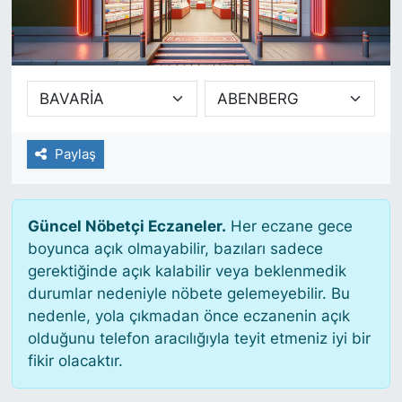
SİYASET
SAĞLIK
Paylaş
Güncel Nöbetçi Eczaneler.
Her eczane gece
boyunca açık olmayabilir, bazıları sadece
gerektiğinde açık kalabilir veya beklenmedik
durumlar nedeniyle nöbete gelemeyebilir. Bu
nedenle, yola çıkmadan önce eczanenin açık
olduğunu telefon aracılığıyla teyit etmeniz iyi bir
fikir olacaktır.