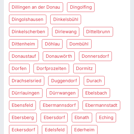
Dillingen an der Donau
Dingolfing
Dingolshausen
Dinkelsbühl
Dinkelscherben
Dirlewang
Dittelbrunn
Dittenheim
Döhlau
Dombühl
Donaustauf
Donauwörth
Donnersdorf
Dorfen
Dorfprozelten
Dormitz
Drachselsried
Duggendorf
Durach
Dürrlauingen
Dürrwangen
Ebelsbach
Ebensfeld
Ebermannsdorf
Ebermannstadt
Ebersberg
Ebersdorf
Ebnath
Eching
Eckersdorf
Edelsfeld
Ederheim