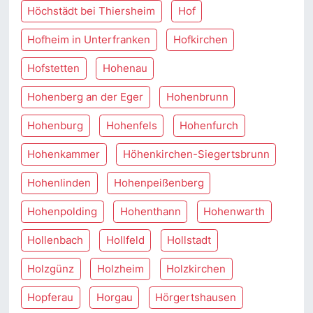
Höchstädt bei Thiersheim
Hof
Hofheim in Unterfranken
Hofkirchen
Hofstetten
Hohenau
Hohenberg an der Eger
Hohenbrunn
Hohenburg
Hohenfels
Hohenfurch
Hohenkammer
Höhenkirchen-Siegertsbrunn
Hohenlinden
Hohenpeißenberg
Hohenpolding
Hohenthann
Hohenwarth
Hollenbach
Hollfeld
Hollstadt
Holzgünz
Holzheim
Holzkirchen
Hopferau
Horgau
Hörgertshausen