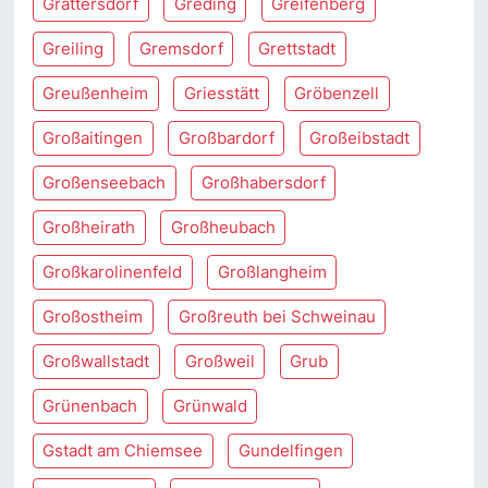
Grattersdorf
Greding
Greifenberg
Greiling
Gremsdorf
Grettstadt
Greußenheim
Griesstätt
Gröbenzell
Großaitingen
Großbardorf
Großeibstadt
Großenseebach
Großhabersdorf
Großheirath
Großheubach
Großkarolinenfeld
Großlangheim
Großostheim
Großreuth bei Schweinau
Großwallstadt
Großweil
Grub
Grünenbach
Grünwald
Gstadt am Chiemsee
Gundelfingen