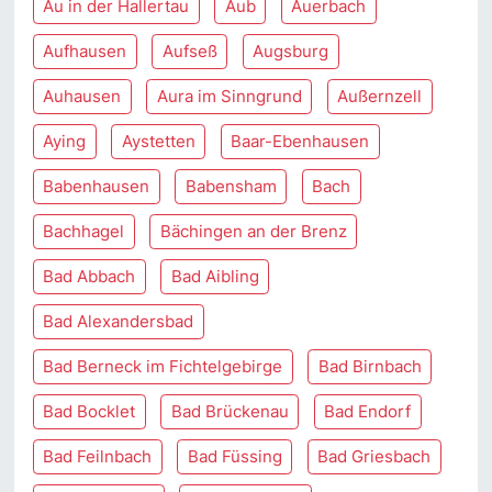
Au in der Hallertau
Aub
Auerbach
Aufhausen
Aufseß
Augsburg
Auhausen
Aura im Sinngrund
Außernzell
Aying
Aystetten
Baar-Ebenhausen
Babenhausen
Babensham
Bach
Bachhagel
Bächingen an der Brenz
Bad Abbach
Bad Aibling
Bad Alexandersbad
Bad Berneck im Fichtelgebirge
Bad Birnbach
Bad Bocklet
Bad Brückenau
Bad Endorf
Bad Feilnbach
Bad Füssing
Bad Griesbach