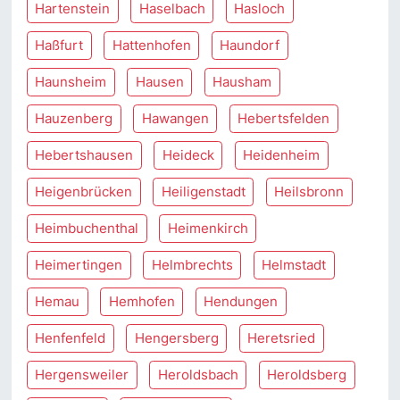
Hartenstein
Haselbach
Hasloch
Haßfurt
Hattenhofen
Haundorf
Haunsheim
Hausen
Hausham
Hauzenberg
Hawangen
Hebertsfelden
Hebertshausen
Heideck
Heidenheim
Heigenbrücken
Heiligenstadt
Heilsbronn
Heimbuchenthal
Heimenkirch
Heimertingen
Helmbrechts
Helmstadt
Hemau
Hemhofen
Hendungen
Henfenfeld
Hengersberg
Heretsried
Hergensweiler
Heroldsbach
Heroldsberg