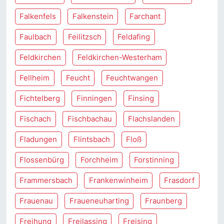
Falkenfels
Falkenstein
Farchant
Faulbach
Feilitzsch
Feldafing
Feldkirchen
Feldkirchen-Westerham
Fellheim
Feucht
Feuchtwangen
Fichtelberg
Finningen
Finsing
Fischach
Fischbachau
Flachslanden
Fladungen
Flintsbach
Floß
Flossenbürg
Forchheim
Forstinning
Frammersbach
Frankenwinheim
Frasdorf
Frauenau
Fraueneuharting
Fraunberg
Freihung
Freilassing
Freising