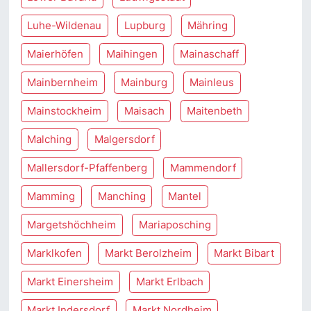
Luhe-Wildenau
Lupburg
Mähring
Maierhöfen
Maihingen
Mainaschaff
Mainbernheim
Mainburg
Mainleus
Mainstockheim
Maisach
Maitenbeth
Malching
Malgersdorf
Mallersdorf-Pfaffenberg
Mammendorf
Mamming
Manching
Mantel
Margetshöchheim
Mariaposching
Marklkofen
Markt Berolzheim
Markt Bibart
Markt Einersheim
Markt Erlbach
Markt Indersdorf
Markt Nordheim