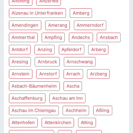
Altötting
Altusried
Alzenau in Unterfranken
Amberg
Amendingen
Amerang
Ammerndorf
Ammerthal
Ampfing
Andechs
Ansbach
Antdorf
Anzing
Apfeldorf
Arberg
Aresing
Arnbruck
Arnschwang
Arnstein
Arnstorf
Arrach
Arzberg
Asbach-Bäumenheim
Ascha
Aschaffenburg
Aschau am Inn
Aschau im Chiemgau
Aschheim
Aßling
Attenhofen
Attenkirchen
Atting