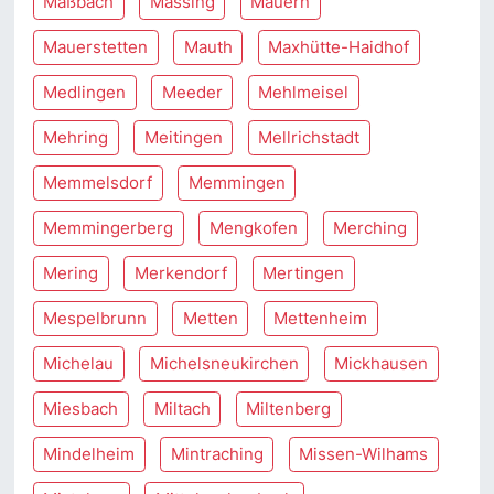
Maßbach
Massing
Mauern
Mauerstetten
Mauth
Maxhütte-Haidhof
Medlingen
Meeder
Mehlmeisel
Mehring
Meitingen
Mellrichstadt
Memmelsdorf
Memmingen
Memmingerberg
Mengkofen
Merching
Mering
Merkendorf
Mertingen
Mespelbrunn
Metten
Mettenheim
Michelau
Michelsneukirchen
Mickhausen
Miesbach
Miltach
Miltenberg
Mindelheim
Mintraching
Missen-Wilhams