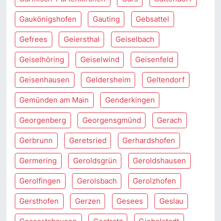
Gaukönigshofen
Gauting
Gebsattel
Gefrees
Geiersthal
Geiselbach
Geiselhöring
Geiselwind
Geisenfeld
Geisenhausen
Geldersheim
Geltendorf
Gemünden am Main
Genderkingen
Georgenberg
Georgensgmünd
Gerach
Gerbrunn
Geretsried
Gerhardshofen
Germering
Geroldsgrün
Geroldshausen
Gerolfingen
Gerolsbach
Gerolzhofen
Gersthofen
Gerzen
Gesees
Geslau