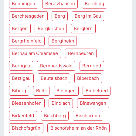
Benningen
Beratzhausen
Berching
Berchtesgaden
Berg
Berg im Gau
Bergen
Bergkirchen
Berglern
Bergrheinfeld
Bergtheim
Bernau am Chiemsee
Bernbeuren
Berngau
Bernhardswald
Bernried
Betzigau
Beutelsbach
Biberbach
Biburg
Bichl
Bidingen
Biebelried
Biessenhofen
Bindlach
Binswangen
Birkenfeld
Bischberg
Bischbrunn
Bischofsgrün
Bischofsheim an der Rhön