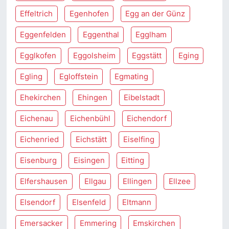
Effeltrich
Egenhofen
Egg an der Günz
Eggenfelden
Eggenthal
Egglham
Egglkofen
Eggolsheim
Eggstätt
Eging
Egling
Egloffstein
Egmating
Ehekirchen
Ehingen
Eibelstadt
Eichenau
Eichenbühl
Eichendorf
Eichenried
Eichstätt
Eiselfing
Eisenburg
Eisingen
Eitting
Elfershausen
Ellgau
Ellingen
Ellzee
Elsendorf
Elsenfeld
Eltmann
Emersacker
Emmering
Emskirchen