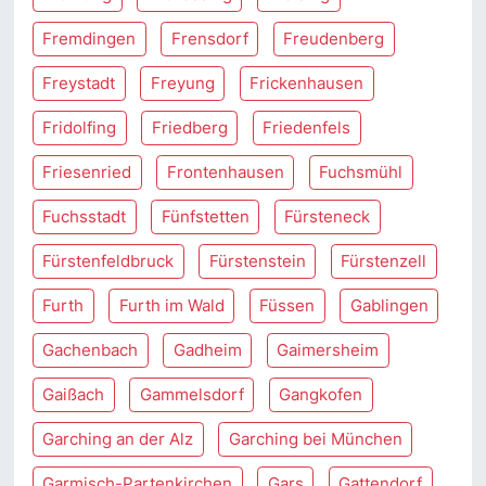
Fremdingen
Frensdorf
Freudenberg
Freystadt
Freyung
Frickenhausen
Fridolfing
Friedberg
Friedenfels
Friesenried
Frontenhausen
Fuchsmühl
Fuchsstadt
Fünfstetten
Fürsteneck
Fürstenfeldbruck
Fürstenstein
Fürstenzell
Furth
Furth im Wald
Füssen
Gablingen
Gachenbach
Gadheim
Gaimersheim
Gaißach
Gammelsdorf
Gangkofen
Garching an der Alz
Garching bei München
Garmisch-Partenkirchen
Gars
Gattendorf