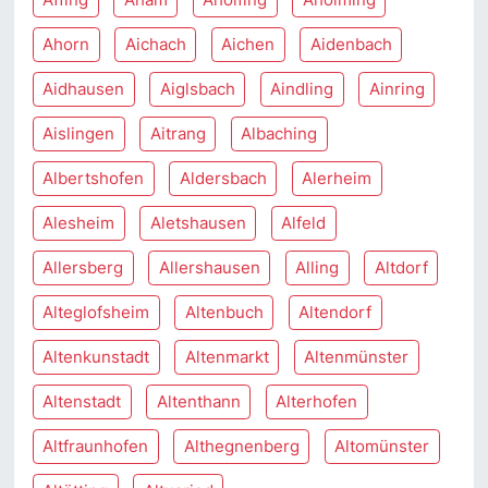
Ahorn
Aichach
Aichen
Aidenbach
Aidhausen
Aiglsbach
Aindling
Ainring
Aislingen
Aitrang
Albaching
Albertshofen
Aldersbach
Alerheim
Alesheim
Aletshausen
Alfeld
Allersberg
Allershausen
Alling
Altdorf
Alteglofsheim
Altenbuch
Altendorf
Altenkunstadt
Altenmarkt
Altenmünster
Altenstadt
Altenthann
Alterhofen
Altfraunhofen
Althegnenberg
Altomünster