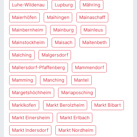
Luhe-Wildenau
Lupburg
Mähring
Maierhöfen
Maihingen
Mainaschaff
Mainbernheim
Mainburg
Mainleus
Mainstockheim
Maisach
Maitenbeth
Malching
Malgersdorf
Mallersdorf-Pfaffenberg
Mammendorf
Mamming
Manching
Mantel
Margetshöchheim
Mariaposching
Marklkofen
Markt Berolzheim
Markt Bibart
Markt Einersheim
Markt Erlbach
Markt Indersdorf
Markt Nordheim