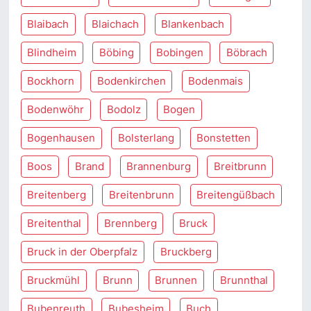
Blaibach
Blaichach
Blankenbach
Blindheim
Böbing
Bobingen
Böbrach
Bockhorn
Bodenkirchen
Bodenmais
Bodenwöhr
Bodolz
Bogen
Bogenhausen
Bolsterlang
Bonstetten
Boos
Brand
Brannenburg
Breitbrunn
Breitenberg
Breitenbrunn
Breitengüßbach
Breitenthal
Brennberg
Bruck
Bruck in der Oberpfalz
Bruckberg
Bruckmühl
Brunn
Brunnen
Brunnthal
Bubenreuth
Bubesheim
Buch