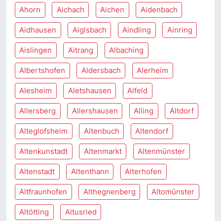
Ahorn
Aichach
Aichen
Aidenbach
Aidhausen
Aiglsbach
Aindling
Ainring
Aislingen
Aitrang
Albaching
Albertshofen
Aldersbach
Alerheim
Alesheim
Aletshausen
Alfeld
Allersberg
Allershausen
Alling
Altdorf
Alteglofsheim
Altenbuch
Altendorf
Altenkunstadt
Altenmarkt
Altenmünster
Altenstadt
Altenthann
Alterhofen
Altfraunhofen
Althegnenberg
Altomünster
Altötting
Altusried