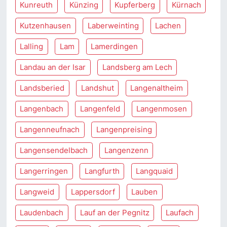
Kunreuth
Künzing
Kupferberg
Kürnach
Kutzenhausen
Laberweinting
Lachen
Lalling
Lam
Lamerdingen
Landau an der Isar
Landsberg am Lech
Landsberied
Landshut
Langenaltheim
Langenbach
Langenfeld
Langenmosen
Langenneufnach
Langenpreising
Langensendelbach
Langenzenn
Langerringen
Langfurth
Langquaid
Langweid
Lappersdorf
Lauben
Laudenbach
Lauf an der Pegnitz
Laufach