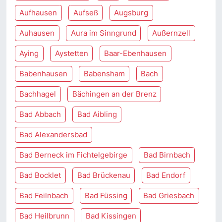
Aufhausen
Aufseß
Augsburg
Auhausen
Aura im Sinngrund
Außernzell
Aying
Aystetten
Baar-Ebenhausen
Babenhausen
Babensham
Bach
Bachhagel
Bächingen an der Brenz
Bad Abbach
Bad Aibling
Bad Alexandersbad
Bad Berneck im Fichtelgebirge
Bad Birnbach
Bad Bocklet
Bad Brückenau
Bad Endorf
Bad Feilnbach
Bad Füssing
Bad Griesbach
Bad Heilbrunn
Bad Kissingen