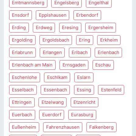
Emtmannsberg
Engelsberg
Engelthal
Ensdorf
Eppishausen
Erbendorf
Erding
Erdweg
Eresing
Ergersheim
Ergolding
Ergoldsbach
Ering
Erkheim
Erlabrunn
Erlangen
Erlbach
Erlenbach
Erlenbach am Main
Ernsgaden
Eschau
Eschenlohe
Eschlkam
Eslarn
Esselbach
Essenbach
Essing
Estenfeld
Ettringen
Etzelwang
Etzenricht
Euerbach
Euerdorf
Eurasburg
Eußenheim
Fahrenzhausen
Falkenberg