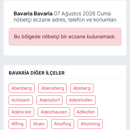
Bavaria Bavaria
07 Ağustos 2026 Cuma
nöbetçi eczane adres, telefon ve konumları
Bu bölgede nöbetçi bir eczane bulunamadı.
BAVARIA DIĞER İLÇELER
Abenberg
Abensberg
Absberg
Achslach
Adelsdorf
Adelshofen
Adelsried
Adelzhausen
Adlkofen
Affing
Aham
Aholfing
Aholming