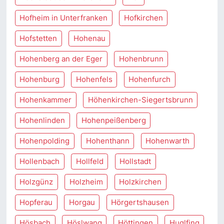
Hofheim in Unterfranken
Hofkirchen
Hofstetten
Hohenau
Hohenberg an der Eger
Hohenbrunn
Hohenburg
Hohenfels
Hohenfurch
Hohenkammer
Höhenkirchen-Siegertsbrunn
Hohenlinden
Hohenpeißenberg
Hohenpolding
Hohenthann
Hohenwarth
Hollenbach
Hollfeld
Hollstadt
Holzgünz
Holzheim
Holzkirchen
Hopferau
Horgau
Hörgertshausen
Hösbach
Höslwang
Höttingen
Huglfing