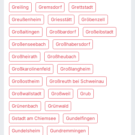
Greiling
Gremsdorf
Grettstadt
Greußenheim
Griesstätt
Gröbenzell
Großaitingen
Großbardorf
Großeibstadt
Großenseebach
Großhabersdorf
Großheirath
Großheubach
Großkarolinenfeld
Großlangheim
Großostheim
Großreuth bei Schweinau
Großwallstadt
Großweil
Grub
Grünenbach
Grünwald
Gstadt am Chiemsee
Gundelfingen
Gundelsheim
Gundremmingen