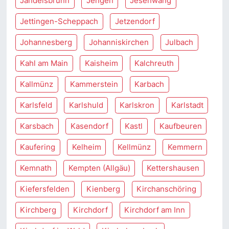
Jandelsbrunn
Jengen
Jesenwang
Jettingen-Scheppach
Jetzendorf
Johannesberg
Johanniskirchen
Julbach
Kahl am Main
Kaisheim
Kalchreuth
Kallmünz
Kammerstein
Karbach
Karlsfeld
Karlshuld
Karlskron
Karlstadt
Karsbach
Kasendorf
Kastl
Kaufbeuren
Kaufering
Kelheim
Kellmünz
Kemmern
Kemnath
Kempten (Allgäu)
Kettershausen
Kiefersfelden
Kienberg
Kirchanschöring
Kirchberg
Kirchdorf
Kirchdorf am Inn