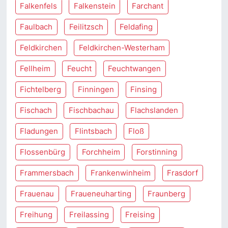
Falkenfels
Falkenstein
Farchant
Faulbach
Feilitzsch
Feldafing
Feldkirchen
Feldkirchen-Westerham
Fellheim
Feucht
Feuchtwangen
Fichtelberg
Finningen
Finsing
Fischach
Fischbachau
Flachslanden
Fladungen
Flintsbach
Floß
Flossenbürg
Forchheim
Forstinning
Frammersbach
Frankenwinheim
Frasdorf
Frauenau
Fraueneuharting
Fraunberg
Freihung
Freilassing
Freising