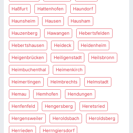
Haßfurt
Hattenhofen
Haundorf
Haunsheim
Hausen
Hausham
Hauzenberg
Hawangen
Hebertsfelden
Hebertshausen
Heideck
Heidenheim
Heigenbrücken
Heiligenstadt
Heilsbronn
Heimbuchenthal
Heimenkirch
Heimertingen
Helmbrechts
Helmstadt
Hemau
Hemhofen
Hendungen
Henfenfeld
Hengersberg
Heretsried
Hergensweiler
Heroldsbach
Heroldsberg
Herrieden
Herrngiersdorf