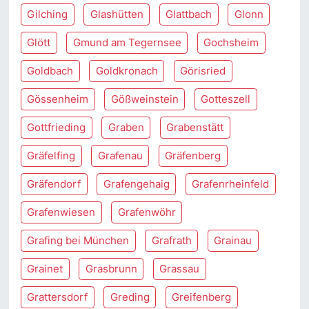
Gilching
Glashütten
Glattbach
Glonn
Glött
Gmund am Tegernsee
Gochsheim
Goldbach
Goldkronach
Görisried
Gössenheim
Gößweinstein
Gotteszell
Gottfrieding
Graben
Grabenstätt
Gräfelfing
Grafenau
Gräfenberg
Gräfendorf
Grafengehaig
Grafenrheinfeld
Grafenwiesen
Grafenwöhr
Grafing bei München
Grafrath
Grainau
Grainet
Grasbrunn
Grassau
Grattersdorf
Greding
Greifenberg