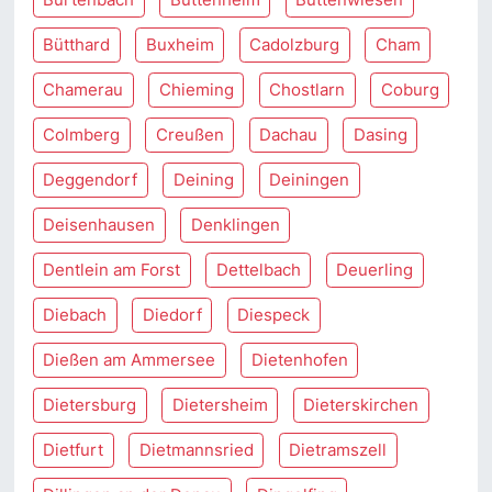
Bütthard
Buxheim
Cadolzburg
Cham
Chamerau
Chieming
Chostlarn
Coburg
Colmberg
Creußen
Dachau
Dasing
Deggendorf
Deining
Deiningen
Deisenhausen
Denklingen
Dentlein am Forst
Dettelbach
Deuerling
Diebach
Diedorf
Diespeck
Dießen am Ammersee
Dietenhofen
Dietersburg
Dietersheim
Dieterskirchen
Dietfurt
Dietmannsried
Dietramszell