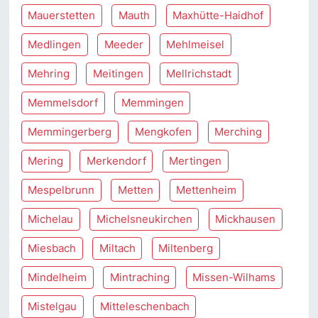
Mauerstetten
Mauth
Maxhütte-Haidhof
Medlingen
Meeder
Mehlmeisel
Mehring
Meitingen
Mellrichstadt
Memmelsdorf
Memmingen
Memmingerberg
Mengkofen
Merching
Mering
Merkendorf
Mertingen
Mespelbrunn
Metten
Mettenheim
Michelau
Michelsneukirchen
Mickhausen
Miesbach
Miltach
Miltenberg
Mindelheim
Mintraching
Missen-Wilhams
Mistelgau
Mitteleschenbach