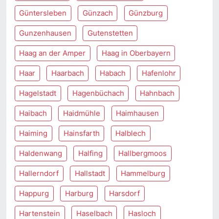
Güntersleben
Günzach
Günzburg
Gunzenhausen
Gutenstetten
Haag an der Amper
Haag in Oberbayern
Haar
Haarbach
Habach
Hafenlohr
Hagelstadt
Hagenbüchach
Hahnbach
Haibach
Haidmühle
Haimhausen
Haiming
Hainsfarth
Halblech
Haldenwang
Halfing
Hallbergmoos
Hallerndorf
Hallstadt
Hammelburg
Happurg
Harburg
Harsdorf
Hartenstein
Haselbach
Hasloch