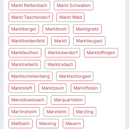
Markt Rettenbach
Markt Schwaben
Markt Taschendorf
Markt Wald
Marktbergel
Marktbreit
Marktgraitz
Marktheidenfeld
Marktl
Marktleugast
Marktleuthen
Marktoberdorf
Marktoffingen
Marktredwitz
Marktrodach
Marktschellenberg
Marktschorgast
Marktsteft
Marktzeuln
Marloffstein
Maroldsweisach
Marquartstein
Martinsheim
Marxheim
Marzling
Maßbach
Massing
Mauern