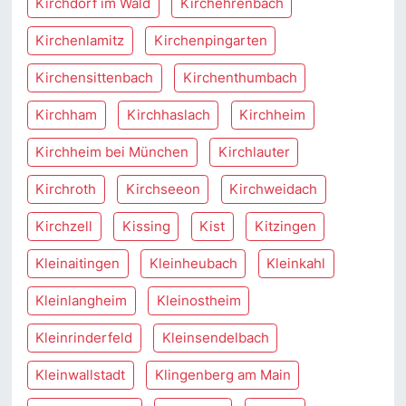
Kirchdorf im Wald
Kirchehrenbach
Kirchenlamitz
Kirchenpingarten
Kirchensittenbach
Kirchenthumbach
Kirchham
Kirchhaslach
Kirchheim
Kirchheim bei München
Kirchlauter
Kirchroth
Kirchseeon
Kirchweidach
Kirchzell
Kissing
Kist
Kitzingen
Kleinaitingen
Kleinheubach
Kleinkahl
Kleinlangheim
Kleinostheim
Kleinrinderfeld
Kleinsendelbach
Kleinwallstadt
Klingenberg am Main