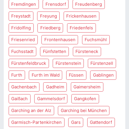
Fremdingen
Frensdorf
Freudenberg
Freystadt
Freyung
Frickenhausen
Fridolfing
Friedberg
Friedenfels
Friesenried
Frontenhausen
Fuchsmühl
Fuchsstadt
Fünfstetten
Fürsteneck
Fürstenfeldbruck
Fürstenstein
Fürstenzell
Furth
Furth im Wald
Füssen
Gablingen
Gachenbach
Gadheim
Gaimersheim
Gaißach
Gammelsdorf
Gangkofen
Garching an der Alz
Garching bei München
Garmisch-Partenkirchen
Gars
Gattendorf