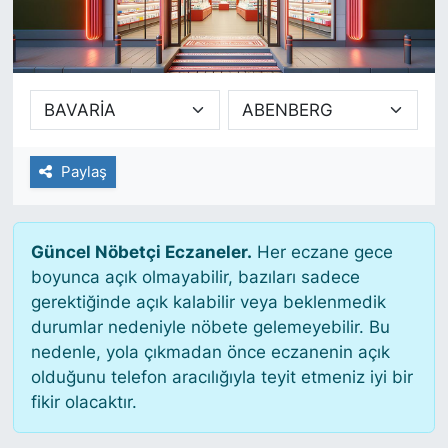
SİYASET
SAĞLIK
Paylaş
Güncel Nöbetçi Eczaneler.
Her eczane gece
boyunca açık olmayabilir, bazıları sadece
gerektiğinde açık kalabilir veya beklenmedik
durumlar nedeniyle nöbete gelemeyebilir. Bu
nedenle, yola çıkmadan önce eczanenin açık
olduğunu telefon aracılığıyla teyit etmeniz iyi bir
fikir olacaktır.