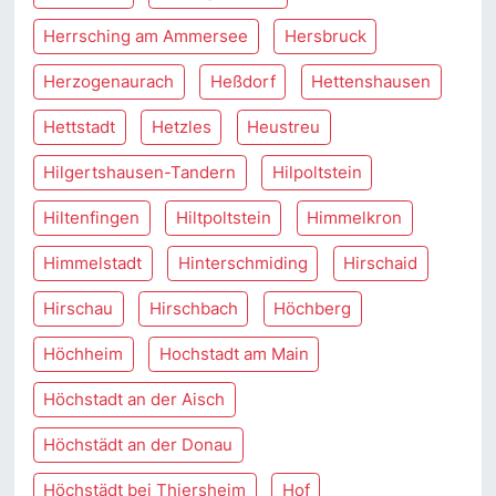
Herrsching am Ammersee
Hersbruck
Herzogenaurach
Heßdorf
Hettenshausen
Hettstadt
Hetzles
Heustreu
Hilgertshausen-Tandern
Hilpoltstein
Hiltenfingen
Hiltpoltstein
Himmelkron
Himmelstadt
Hinterschmiding
Hirschaid
Hirschau
Hirschbach
Höchberg
Höchheim
Hochstadt am Main
Höchstadt an der Aisch
Höchstädt an der Donau
Höchstädt bei Thiersheim
Hof