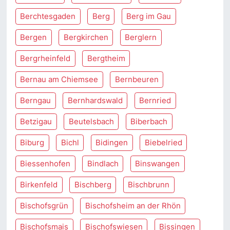
Berchtesgaden
Berg
Berg im Gau
Bergen
Bergkirchen
Berglern
Bergrheinfeld
Bergtheim
Bernau am Chiemsee
Bernbeuren
Berngau
Bernhardswald
Bernried
Betzigau
Beutelsbach
Biberbach
Biburg
Bichl
Bidingen
Biebelried
Biessenhofen
Bindlach
Binswangen
Birkenfeld
Bischberg
Bischbrunn
Bischofsgrün
Bischofsheim an der Rhön
Bischofsmais
Bischofswiesen
Bissingen