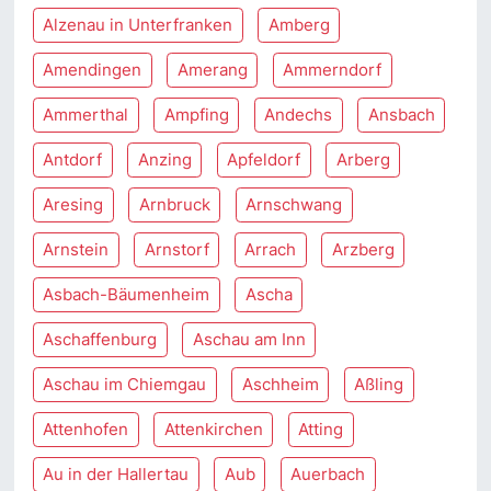
Alzenau in Unterfranken
Amberg
Amendingen
Amerang
Ammerndorf
Ammerthal
Ampfing
Andechs
Ansbach
Antdorf
Anzing
Apfeldorf
Arberg
Aresing
Arnbruck
Arnschwang
Arnstein
Arnstorf
Arrach
Arzberg
Asbach-Bäumenheim
Ascha
Aschaffenburg
Aschau am Inn
Aschau im Chiemgau
Aschheim
Aßling
Attenhofen
Attenkirchen
Atting
Au in der Hallertau
Aub
Auerbach