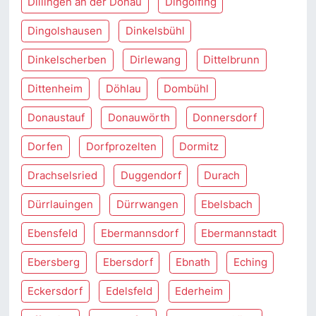
Dillingen an der Donau
Dingolfing
Dingolshausen
Dinkelsbühl
Dinkelscherben
Dirlewang
Dittelbrunn
Dittenheim
Döhlau
Dombühl
Donaustauf
Donauwörth
Donnersdorf
Dorfen
Dorfprozelten
Dormitz
Drachselsried
Duggendorf
Durach
Dürrlauingen
Dürrwangen
Ebelsbach
Ebensfeld
Ebermannsdorf
Ebermannstadt
Ebersberg
Ebersdorf
Ebnath
Eching
Eckersdorf
Edelsfeld
Ederheim