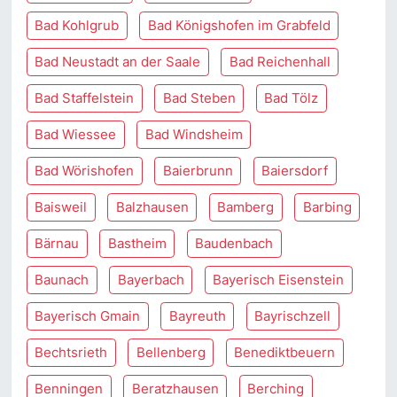
Bad Kohlgrub
Bad Königshofen im Grabfeld
Bad Neustadt an der Saale
Bad Reichenhall
Bad Staffelstein
Bad Steben
Bad Tölz
Bad Wiessee
Bad Windsheim
Bad Wörishofen
Baierbrunn
Baiersdorf
Baisweil
Balzhausen
Bamberg
Barbing
Bärnau
Bastheim
Baudenbach
Baunach
Bayerbach
Bayerisch Eisenstein
Bayerisch Gmain
Bayreuth
Bayrischzell
Bechtsrieth
Bellenberg
Benediktbeuern
Benningen
Beratzhausen
Berching