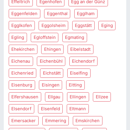
Effeltrich
Egenhofen
Egg an der Günz
Eggenfelden
Eggenthal
Egglham
Egglkofen
Eggolsheim
Eggstätt
Eging
Egling
Egloffstein
Egmating
Ehekirchen
Ehingen
Eibelstadt
Eichenau
Eichenbühl
Eichendorf
Eichenried
Eichstätt
Eiselfing
Eisenburg
Eisingen
Eitting
Elfershausen
Ellgau
Ellingen
Ellzee
Elsendorf
Elsenfeld
Eltmann
Emersacker
Emmering
Emskirchen