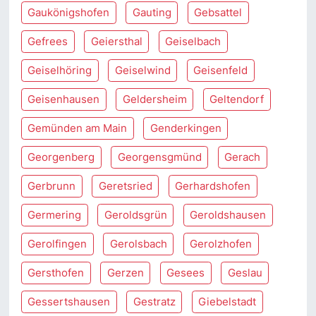
Gaukönigshofen
Gauting
Gebsattel
Gefrees
Geiersthal
Geiselbach
Geiselhöring
Geiselwind
Geisenfeld
Geisenhausen
Geldersheim
Geltendorf
Gemünden am Main
Genderkingen
Georgenberg
Georgensgmünd
Gerach
Gerbrunn
Geretsried
Gerhardshofen
Germering
Geroldsgrün
Geroldshausen
Gerolfingen
Gerolsbach
Gerolzhofen
Gersthofen
Gerzen
Gesees
Geslau
Gessertshausen
Gestratz
Giebelstadt