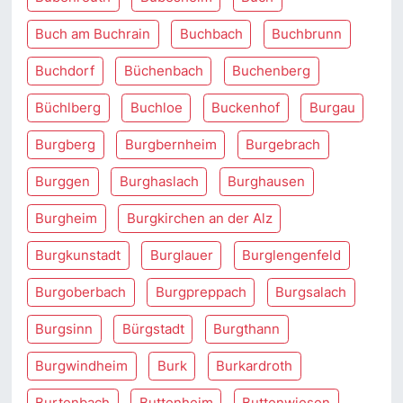
Buch am Buchrain
Buchbach
Buchbrunn
Buchdorf
Büchenbach
Buchenberg
Büchlberg
Buchloe
Buckenhof
Burgau
Burgberg
Burgbernheim
Burgebrach
Burggen
Burghaslach
Burghausen
Burgheim
Burgkirchen an der Alz
Burgkunstadt
Burglauer
Burglengenfeld
Burgoberbach
Burgpreppach
Burgsalach
Burgsinn
Bürgstadt
Burgthann
Burgwindheim
Burk
Burkardroth
Burtenbach
Buttenheim
Buttenwiesen