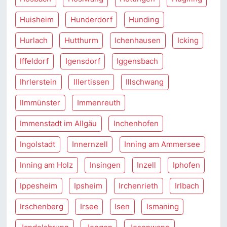
Huisheim
Hunderdorf
Hunding
Hurlach
Hutthurm
Ichenhausen
Icking
Iffeldorf
Igensdorf
Iggensbach
Ihrlerstein
Illertissen
Illschwang
Ilmmünster
Immenreuth
Immenstadt im Allgäu
Inchenhofen
Ingolstadt
Innernzell
Inning am Ammersee
Inning am Holz
Insingen
Inzell
Iphofen
Ippesheim
Ipsheim
Irchenrieth
Irlbach
Irschenberg
Irsee
Isen
Ismaning