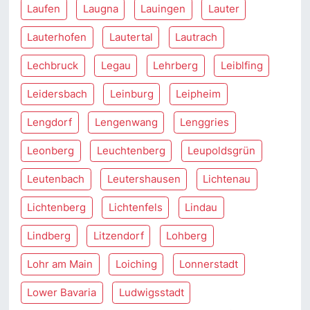
Laufen
Laugna
Lauingen
Lauter
Lauterhofen
Lautertal
Lautrach
Lechbruck
Legau
Lehrberg
Leiblfing
Leidersbach
Leinburg
Leipheim
Lengdorf
Lengenwang
Lenggries
Leonberg
Leuchtenberg
Leupoldsgrün
Leutenbach
Leutershausen
Lichtenau
Lichtenberg
Lichtenfels
Lindau
Lindberg
Litzendorf
Lohberg
Lohr am Main
Loiching
Lonnerstadt
Lower Bavaria
Ludwigsstadt