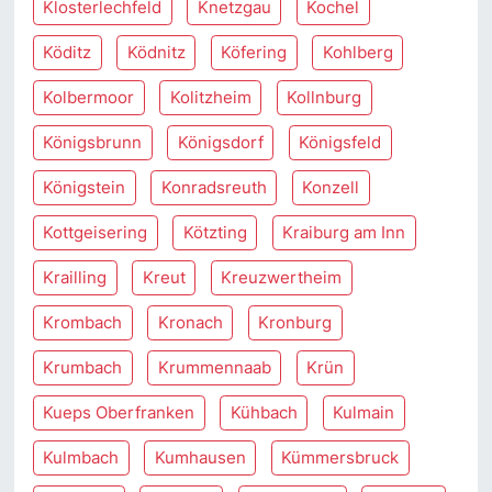
Klosterlechfeld
Knetzgau
Kochel
Köditz
Ködnitz
Köfering
Kohlberg
Kolbermoor
Kolitzheim
Kollnburg
Königsbrunn
Königsdorf
Königsfeld
Königstein
Konradsreuth
Konzell
Kottgeisering
Kötzting
Kraiburg am Inn
Krailling
Kreut
Kreuzwertheim
Krombach
Kronach
Kronburg
Krumbach
Krummennaab
Krün
Kueps Oberfranken
Kühbach
Kulmain
Kulmbach
Kumhausen
Kümmersbruck