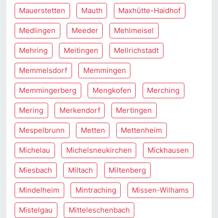
Mauerstetten
Mauth
Maxhütte-Haidhof
Medlingen
Meeder
Mehlmeisel
Mehring
Meitingen
Mellrichstadt
Memmelsdorf
Memmingen
Memmingerberg
Mengkofen
Merching
Mering
Merkendorf
Mertingen
Mespelbrunn
Metten
Mettenheim
Michelau
Michelsneukirchen
Mickhausen
Miesbach
Miltach
Miltenberg
Mindelheim
Mintraching
Missen-Wilhams
Mistelgau
Mitteleschenbach