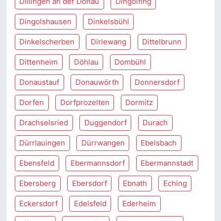
Dillingen an der Donau
Dingolfing
Dingolshausen
Dinkelsbühl
Dinkelscherben
Dirlewang
Dittelbrunn
Dittenheim
Döhlau
Dombühl
Donaustauf
Donauwörth
Donnersdorf
Dorfen
Dorfprozelten
Dormitz
Drachselsried
Duggendorf
Durach
Dürrlauingen
Dürrwangen
Ebelsbach
Ebensfeld
Ebermannsdorf
Ebermannstadt
Ebersberg
Ebersdorf
Ebnath
Eching
Eckersdorf
Edelsfeld
Ederheim