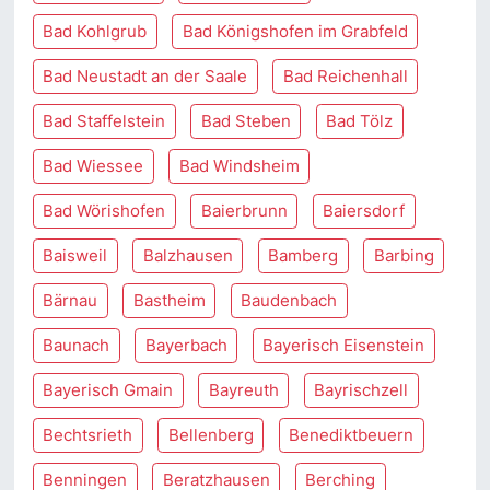
Bad Kohlgrub
Bad Königshofen im Grabfeld
Bad Neustadt an der Saale
Bad Reichenhall
Bad Staffelstein
Bad Steben
Bad Tölz
Bad Wiessee
Bad Windsheim
Bad Wörishofen
Baierbrunn
Baiersdorf
Baisweil
Balzhausen
Bamberg
Barbing
Bärnau
Bastheim
Baudenbach
Baunach
Bayerbach
Bayerisch Eisenstein
Bayerisch Gmain
Bayreuth
Bayrischzell
Bechtsrieth
Bellenberg
Benediktbeuern
Benningen
Beratzhausen
Berching