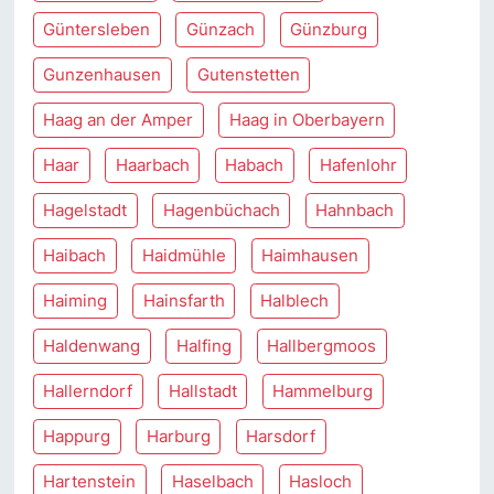
Güntersleben
Günzach
Günzburg
Gunzenhausen
Gutenstetten
Haag an der Amper
Haag in Oberbayern
Haar
Haarbach
Habach
Hafenlohr
Hagelstadt
Hagenbüchach
Hahnbach
Haibach
Haidmühle
Haimhausen
Haiming
Hainsfarth
Halblech
Haldenwang
Halfing
Hallbergmoos
Hallerndorf
Hallstadt
Hammelburg
Happurg
Harburg
Harsdorf
Hartenstein
Haselbach
Hasloch