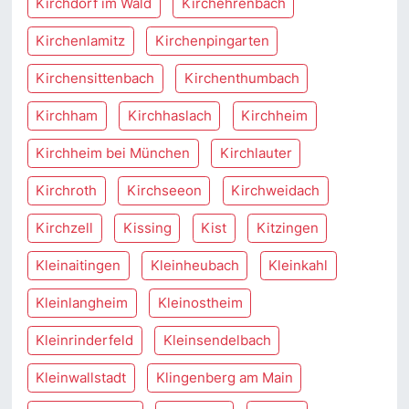
Kirchdorf im Wald
Kirchehrenbach
Kirchenlamitz
Kirchenpingarten
Kirchensittenbach
Kirchenthumbach
Kirchham
Kirchhaslach
Kirchheim
Kirchheim bei München
Kirchlauter
Kirchroth
Kirchseeon
Kirchweidach
Kirchzell
Kissing
Kist
Kitzingen
Kleinaitingen
Kleinheubach
Kleinkahl
Kleinlangheim
Kleinostheim
Kleinrinderfeld
Kleinsendelbach
Kleinwallstadt
Klingenberg am Main