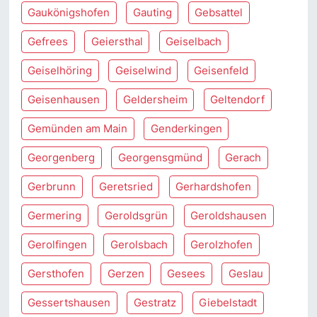
Gaukönigshofen
Gauting
Gebsattel
Gefrees
Geiersthal
Geiselbach
Geiselhöring
Geiselwind
Geisenfeld
Geisenhausen
Geldersheim
Geltendorf
Gemünden am Main
Genderkingen
Georgenberg
Georgensgmünd
Gerach
Gerbrunn
Geretsried
Gerhardshofen
Germering
Geroldsgrün
Geroldshausen
Gerolfingen
Gerolsbach
Gerolzhofen
Gersthofen
Gerzen
Gesees
Geslau
Gessertshausen
Gestratz
Giebelstadt