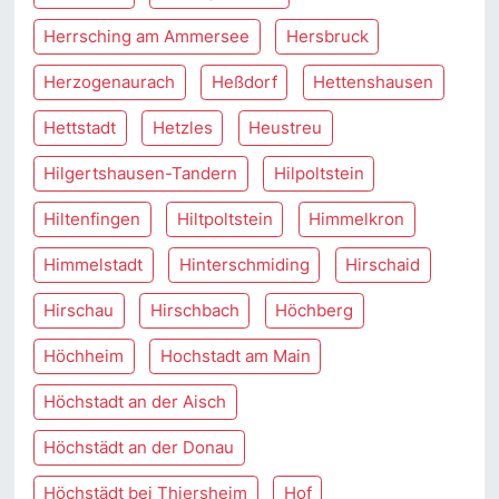
Herrsching am Ammersee
Hersbruck
Herzogenaurach
Heßdorf
Hettenshausen
Hettstadt
Hetzles
Heustreu
Hilgertshausen-Tandern
Hilpoltstein
Hiltenfingen
Hiltpoltstein
Himmelkron
Himmelstadt
Hinterschmiding
Hirschaid
Hirschau
Hirschbach
Höchberg
Höchheim
Hochstadt am Main
Höchstadt an der Aisch
Höchstädt an der Donau
Höchstädt bei Thiersheim
Hof