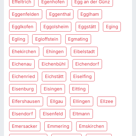
Effeltrich
Egenhofen
Egg an der Günz
Eggenfelden
Eggenthal
Egglham
Egglkofen
Eggolsheim
Eggstätt
Eging
Egling
Egloffstein
Egmating
Ehekirchen
Ehingen
Eibelstadt
Eichenau
Eichenbühl
Eichendorf
Eichenried
Eichstätt
Eiselfing
Eisenburg
Eisingen
Eitting
Elfershausen
Ellgau
Ellingen
Ellzee
Elsendorf
Elsenfeld
Eltmann
Emersacker
Emmering
Emskirchen