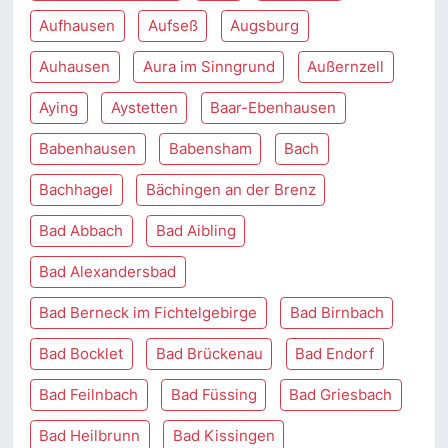
Aufhausen
Aufseß
Augsburg
Auhausen
Aura im Sinngrund
Außernzell
Aying
Aystetten
Baar-Ebenhausen
Babenhausen
Babensham
Bach
Bachhagel
Bächingen an der Brenz
Bad Abbach
Bad Aibling
Bad Alexandersbad
Bad Berneck im Fichtelgebirge
Bad Birnbach
Bad Bocklet
Bad Brückenau
Bad Endorf
Bad Feilnbach
Bad Füssing
Bad Griesbach
Bad Heilbrunn
Bad Kissingen