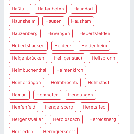
Haßfurt
Hattenhofen
Haundorf
Haunsheim
Hausen
Hausham
Hauzenberg
Hawangen
Hebertsfelden
Hebertshausen
Heideck
Heidenheim
Heigenbrücken
Heiligenstadt
Heilsbronn
Heimbuchenthal
Heimenkirch
Heimertingen
Helmbrechts
Helmstadt
Hemau
Hemhofen
Hendungen
Henfenfeld
Hengersberg
Heretsried
Hergensweiler
Heroldsbach
Heroldsberg
Herrieden
Herrngiersdorf