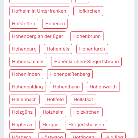
Hofheim in Unterfranken
Hofkirchen
Hofstetten
Hohenau
Hohenberg an der Eger
Hohenbrunn
Hohenburg
Hohenfels
Hohenfurch
Hohenkammer
Höhenkirchen-Siegertsbrunn
Hohenlinden
Hohenpeißenberg
Hohenpolding
Hohenthann
Hohenwarth
Hollenbach
Hollfeld
Hollstadt
Holzgünz
Holzheim
Holzkirchen
Hopferau
Horgau
Hörgertshausen
Hösbach
Höslwang
Höttingen
Huglfing