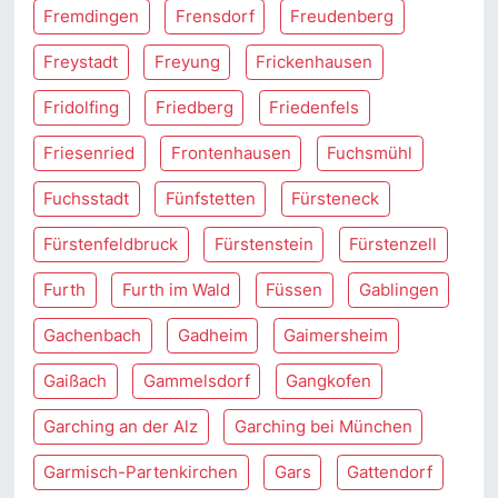
Fremdingen
Frensdorf
Freudenberg
Freystadt
Freyung
Frickenhausen
Fridolfing
Friedberg
Friedenfels
Friesenried
Frontenhausen
Fuchsmühl
Fuchsstadt
Fünfstetten
Fürsteneck
Fürstenfeldbruck
Fürstenstein
Fürstenzell
Furth
Furth im Wald
Füssen
Gablingen
Gachenbach
Gadheim
Gaimersheim
Gaißach
Gammelsdorf
Gangkofen
Garching an der Alz
Garching bei München
Garmisch-Partenkirchen
Gars
Gattendorf