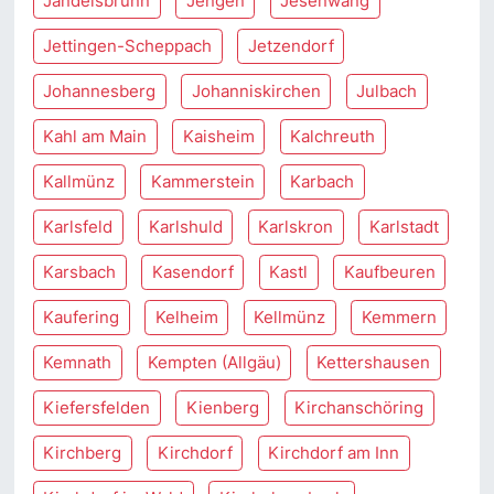
Jandelsbrunn
Jengen
Jesenwang
Jettingen-Scheppach
Jetzendorf
Johannesberg
Johanniskirchen
Julbach
Kahl am Main
Kaisheim
Kalchreuth
Kallmünz
Kammerstein
Karbach
Karlsfeld
Karlshuld
Karlskron
Karlstadt
Karsbach
Kasendorf
Kastl
Kaufbeuren
Kaufering
Kelheim
Kellmünz
Kemmern
Kemnath
Kempten (Allgäu)
Kettershausen
Kiefersfelden
Kienberg
Kirchanschöring
Kirchberg
Kirchdorf
Kirchdorf am Inn