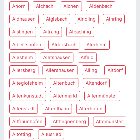
Ahorn
Aichach
Aichen
Aidenbach
Aidhausen
Aiglsbach
Aindling
Ainring
Aislingen
Aitrang
Albaching
Albertshofen
Aldersbach
Alerheim
Alesheim
Aletshausen
Alfeld
Allersberg
Allershausen
Alling
Altdorf
Alteglofsheim
Altenbuch
Altendorf
Altenkunstadt
Altenmarkt
Altenmünster
Altenstadt
Altenthann
Alterhofen
Altfraunhofen
Althegnenberg
Altomünster
Altötting
Altusried