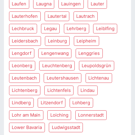
Laufen
Laugna
Lauingen
Lauter
Lauterhofen
Lautertal
Lautrach
Lechbruck
Legau
Lehrberg
Leiblfing
Leidersbach
Leinburg
Leipheim
Lengdorf
Lengenwang
Lenggries
Leonberg
Leuchtenberg
Leupoldsgrün
Leutenbach
Leutershausen
Lichtenau
Lichtenberg
Lichtenfels
Lindau
Lindberg
Litzendorf
Lohberg
Lohr am Main
Loiching
Lonnerstadt
Lower Bavaria
Ludwigsstadt