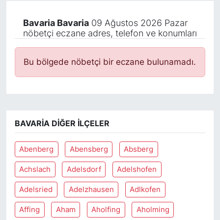
Bavaria Bavaria
09 Ağustos 2026 Pazar
nöbetçi eczane adres, telefon ve konumları
Bu bölgede nöbetçi bir eczane bulunamadı.
BAVARIA DIĞER İLÇELER
Abenberg
Abensberg
Absberg
Achslach
Adelsdorf
Adelshofen
Adelsried
Adelzhausen
Adlkofen
Affing
Aham
Aholfing
Aholming