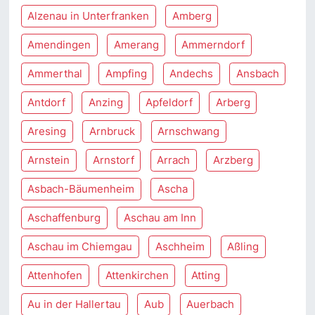
Alzenau in Unterfranken
Amberg
Amendingen
Amerang
Ammerndorf
Ammerthal
Ampfing
Andechs
Ansbach
Antdorf
Anzing
Apfeldorf
Arberg
Aresing
Arnbruck
Arnschwang
Arnstein
Arnstorf
Arrach
Arzberg
Asbach-Bäumenheim
Ascha
Aschaffenburg
Aschau am Inn
Aschau im Chiemgau
Aschheim
Aßling
Attenhofen
Attenkirchen
Atting
Au in der Hallertau
Aub
Auerbach