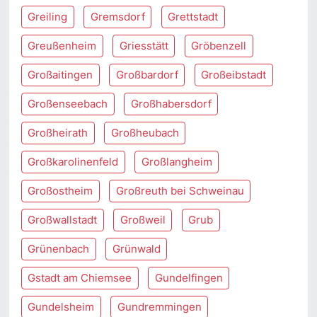
Greiling
Gremsdorf
Grettstadt
Greußenheim
Griesstätt
Gröbenzell
Großaitingen
Großbardorf
Großeibstadt
Großenseebach
Großhabersdorf
Großheirath
Großheubach
Großkarolinenfeld
Großlangheim
Großostheim
Großreuth bei Schweinau
Großwallstadt
Großweil
Grub
Grünenbach
Grünwald
Gstadt am Chiemsee
Gundelfingen
Gundelsheim
Gundremmingen