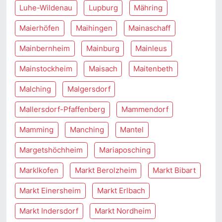
Luhe-Wildenau
Lupburg
Mähring
Maierhöfen
Maihingen
Mainaschaff
Mainbernheim
Mainburg
Mainleus
Mainstockheim
Maisach
Maitenbeth
Malching
Malgersdorf
Mallersdorf-Pfaffenberg
Mammendorf
Mamming
Manching
Mantel
Margetshöchheim
Mariaposching
Marklkofen
Markt Berolzheim
Markt Bibart
Markt Einersheim
Markt Erlbach
Markt Indersdorf
Markt Nordheim