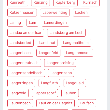
Kunreuth
Künzing
Kupferberg
Kürnach
Kutzenhausen
Laberweinting
Lachen
Lalling
Lam
Lamerdingen
Landau an der Isar
Landsberg am Lech
Landsberied
Landshut
Langenaltheim
Langenbach
Langenfeld
Langenmosen
Langenneufnach
Langenpreising
Langensendelbach
Langenzenn
Langerringen
Langfurth
Langquaid
Langweid
Lappersdorf
Lauben
Laudenbach
Lauf an der Pegnitz
Laufach