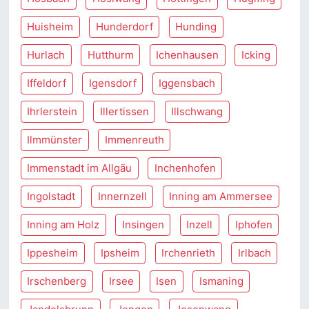
Huisheim
Hunderdorf
Hunding
Hurlach
Hutthurm
Ichenhausen
Icking
Iffeldorf
Igensdorf
Iggensbach
Ihrlerstein
Illertissen
Illschwang
Ilmmünster
Immenreuth
Immenstadt im Allgäu
Inchenhofen
Ingolstadt
Innernzell
Inning am Ammersee
Inning am Holz
Insingen
Inzell
Iphofen
Ippesheim
Ipsheim
Irchenrieth
Irlbach
Irschenberg
Irsee
Isen
Ismaning