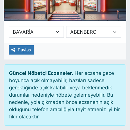
SİYASET
SAĞLIK
Paylaş
Güncel Nöbetçi Eczaneler.
Her eczane gece
boyunca açık olmayabilir, bazıları sadece
gerektiğinde açık kalabilir veya beklenmedik
durumlar nedeniyle nöbete gelemeyebilir. Bu
nedenle, yola çıkmadan önce eczanenin açık
olduğunu telefon aracılığıyla teyit etmeniz iyi bir
fikir olacaktır.