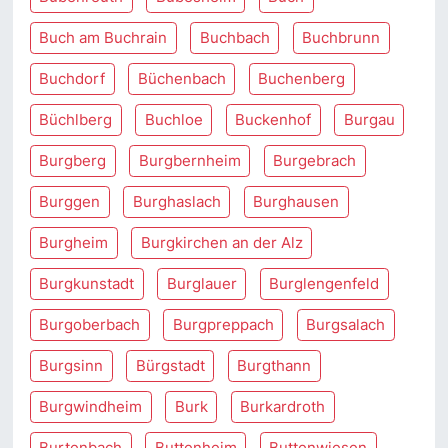
Buch am Buchrain
Buchbach
Buchbrunn
Buchdorf
Büchenbach
Buchenberg
Büchlberg
Buchloe
Buckenhof
Burgau
Burgberg
Burgbernheim
Burgebrach
Burggen
Burghaslach
Burghausen
Burgheim
Burgkirchen an der Alz
Burgkunstadt
Burglauer
Burglengenfeld
Burgoberbach
Burgpreppach
Burgsalach
Burgsinn
Bürgstadt
Burgthann
Burgwindheim
Burk
Burkardroth
Burtenbach
Buttenheim
Buttenwiesen