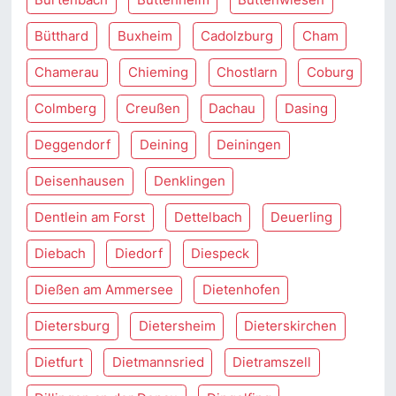
Bütthard
Buxheim
Cadolzburg
Cham
Chamerau
Chieming
Chostlarn
Coburg
Colmberg
Creußen
Dachau
Dasing
Deggendorf
Deining
Deiningen
Deisenhausen
Denklingen
Dentlein am Forst
Dettelbach
Deuerling
Diebach
Diedorf
Diespeck
Dießen am Ammersee
Dietenhofen
Dietersburg
Dietersheim
Dieterskirchen
Dietfurt
Dietmannsried
Dietramszell