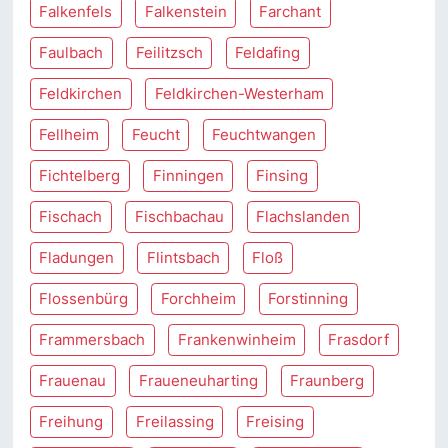
Falkenfels
Falkenstein
Farchant
Faulbach
Feilitzsch
Feldafing
Feldkirchen
Feldkirchen-Westerham
Fellheim
Feucht
Feuchtwangen
Fichtelberg
Finningen
Finsing
Fischach
Fischbachau
Flachslanden
Fladungen
Flintsbach
Floß
Flossenbürg
Forchheim
Forstinning
Frammersbach
Frankenwinheim
Frasdorf
Frauenau
Fraueneuharting
Fraunberg
Freihung
Freilassing
Freising