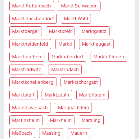
Markt Rettenbach
Markt Schwaben
Markt Taschendorf
Markt Wald
Marktbergel
Marktbreit
Marktgraitz
Marktheidenfeld
Marktl
Marktleugast
Marktleuthen
Marktoberdorf
Marktoffingen
Marktredwitz
Marktrodach
Marktschellenberg
Marktschorgast
Marktsteft
Marktzeuln
Marloffstein
Maroldsweisach
Marquartstein
Martinsheim
Marxheim
Marzling
Maßbach
Massing
Mauern