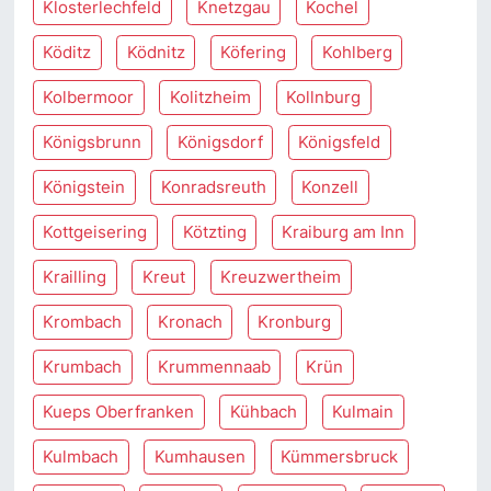
Klosterlechfeld
Knetzgau
Kochel
Köditz
Ködnitz
Köfering
Kohlberg
Kolbermoor
Kolitzheim
Kollnburg
Königsbrunn
Königsdorf
Königsfeld
Königstein
Konradsreuth
Konzell
Kottgeisering
Kötzting
Kraiburg am Inn
Krailling
Kreut
Kreuzwertheim
Krombach
Kronach
Kronburg
Krumbach
Krummennaab
Krün
Kueps Oberfranken
Kühbach
Kulmain
Kulmbach
Kumhausen
Kümmersbruck