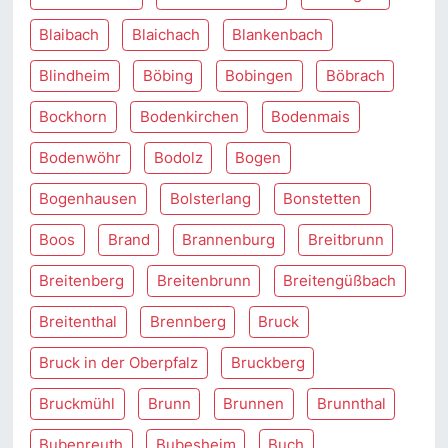
Blaibach
Blaichach
Blankenbach
Blindheim
Böbing
Bobingen
Böbrach
Bockhorn
Bodenkirchen
Bodenmais
Bodenwöhr
Bodolz
Bogen
Bogenhausen
Bolsterlang
Bonstetten
Boos
Brand
Brannenburg
Breitbrunn
Breitenberg
Breitenbrunn
Breitengüßbach
Breitenthal
Brennberg
Bruck
Bruck in der Oberpfalz
Bruckberg
Bruckmühl
Brunn
Brunnen
Brunnthal
Bubenreuth
Bubesheim
Buch