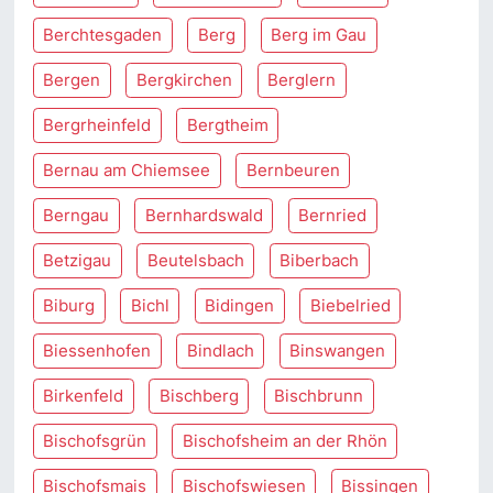
Berchtesgaden
Berg
Berg im Gau
Bergen
Bergkirchen
Berglern
Bergrheinfeld
Bergtheim
Bernau am Chiemsee
Bernbeuren
Berngau
Bernhardswald
Bernried
Betzigau
Beutelsbach
Biberbach
Biburg
Bichl
Bidingen
Biebelried
Biessenhofen
Bindlach
Binswangen
Birkenfeld
Bischberg
Bischbrunn
Bischofsgrün
Bischofsheim an der Rhön
Bischofsmais
Bischofswiesen
Bissingen