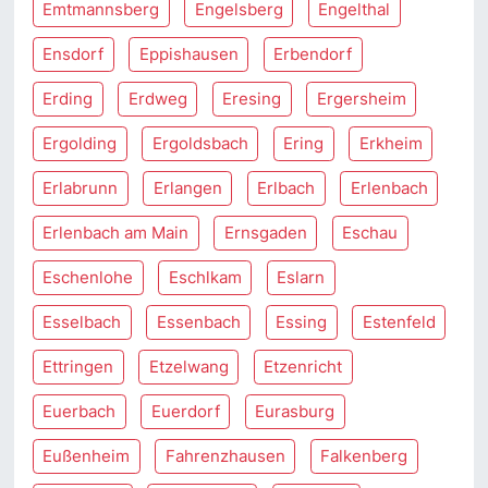
Emtmannsberg
Engelsberg
Engelthal
Ensdorf
Eppishausen
Erbendorf
Erding
Erdweg
Eresing
Ergersheim
Ergolding
Ergoldsbach
Ering
Erkheim
Erlabrunn
Erlangen
Erlbach
Erlenbach
Erlenbach am Main
Ernsgaden
Eschau
Eschenlohe
Eschlkam
Eslarn
Esselbach
Essenbach
Essing
Estenfeld
Ettringen
Etzelwang
Etzenricht
Euerbach
Euerdorf
Eurasburg
Eußenheim
Fahrenzhausen
Falkenberg