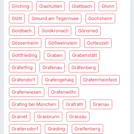
Gilching
Glashütten
Glattbach
Glonn
Glött
Gmund am Tegernsee
Gochsheim
Goldbach
Goldkronach
Görisried
Gössenheim
Gößweinstein
Gotteszell
Gottfrieding
Graben
Grabenstätt
Gräfelfing
Grafenau
Gräfenberg
Gräfendorf
Grafengehaig
Grafenrheinfeld
Grafenwiesen
Grafenwöhr
Grafing bei München
Grafrath
Grainau
Grainet
Grasbrunn
Grassau
Grattersdorf
Greding
Greifenberg