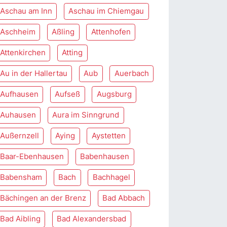
Aschau am Inn
Aschau im Chiemgau
Aschheim
Aßling
Attenhofen
Attenkirchen
Atting
Au in der Hallertau
Aub
Auerbach
Aufhausen
Aufseß
Augsburg
Auhausen
Aura im Sinngrund
Außernzell
Aying
Aystetten
Baar-Ebenhausen
Babenhausen
Babensham
Bach
Bachhagel
Bächingen an der Brenz
Bad Abbach
Bad Aibling
Bad Alexandersbad