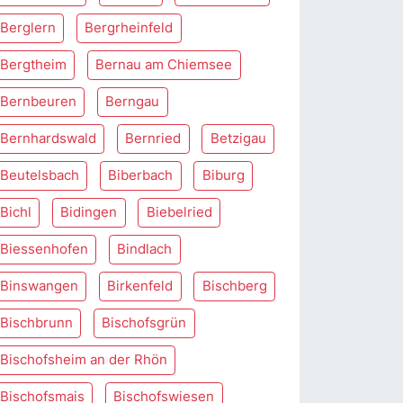
Berglern
Bergrheinfeld
Bergtheim
Bernau am Chiemsee
Bernbeuren
Berngau
Bernhardswald
Bernried
Betzigau
Beutelsbach
Biberbach
Biburg
Bichl
Bidingen
Biebelried
Biessenhofen
Bindlach
Binswangen
Birkenfeld
Bischberg
Bischbrunn
Bischofsgrün
Bischofsheim an der Rhön
Bischofsmais
Bischofswiesen