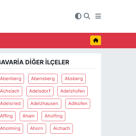
BAVARIA DIĞER İLÇELER
Abenberg
Abensberg
Absberg
Achslach
Adelsdorf
Adelshofen
Adelsried
Adelzhausen
Adlkofen
Affing
Aham
Aholfing
Aholming
Ahorn
Aichach