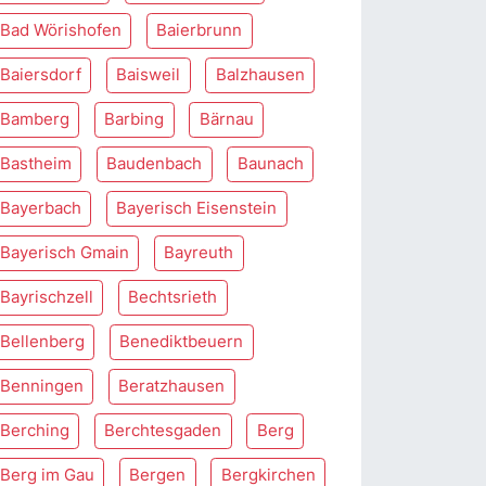
Bad Wörishofen
Baierbrunn
Baiersdorf
Baisweil
Balzhausen
Bamberg
Barbing
Bärnau
Bastheim
Baudenbach
Baunach
Bayerbach
Bayerisch Eisenstein
Bayerisch Gmain
Bayreuth
Bayrischzell
Bechtsrieth
Bellenberg
Benediktbeuern
Benningen
Beratzhausen
Berching
Berchtesgaden
Berg
Berg im Gau
Bergen
Bergkirchen