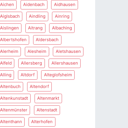
Aichen
Aidenbach
Aidhausen
Aiglsbach
Aindling
Ainring
Aislingen
Aitrang
Albaching
Albertshofen
Aldersbach
Alerheim
Alesheim
Aletshausen
Alfeld
Allersberg
Allershausen
Alling
Altdorf
Alteglofsheim
Altenbuch
Altendorf
Altenkunstadt
Altenmarkt
Altenmünster
Altenstadt
Altenthann
Alterhofen