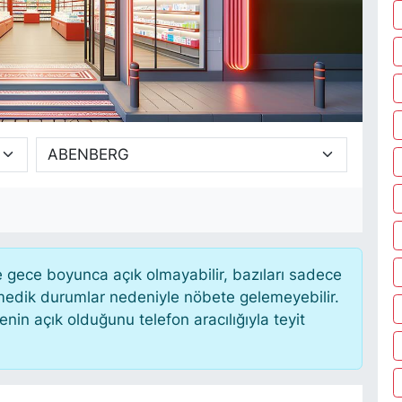
gece boyunca açık olmayabilir, bazıları sadece
nmedik durumlar nedeniyle nöbete gelemeyebilir.
in açık olduğunu telefon aracılığıyla teyit