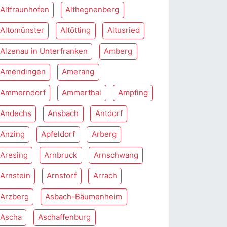
Altfraunhofen
Althegnenberg
Altomünster
Altötting
Altusried
Alzenau in Unterfranken
Amberg
Amendingen
Amerang
Ammerndorf
Ammerthal
Ampfing
Andechs
Ansbach
Antdorf
Anzing
Apfeldorf
Arberg
Aresing
Arnbruck
Arnschwang
Arnstein
Arnstorf
Arrach
Arzberg
Asbach-Bäumenheim
Ascha
Aschaffenburg