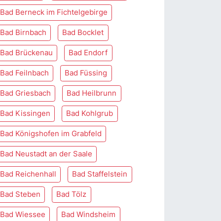
Bad Berneck im Fichtelgebirge
Bad Birnbach
Bad Bocklet
Bad Brückenau
Bad Endorf
Bad Feilnbach
Bad Füssing
Bad Griesbach
Bad Heilbrunn
Bad Kissingen
Bad Kohlgrub
Bad Königshofen im Grabfeld
Bad Neustadt an der Saale
Bad Reichenhall
Bad Staffelstein
Bad Steben
Bad Tölz
Bad Wiessee
Bad Windsheim