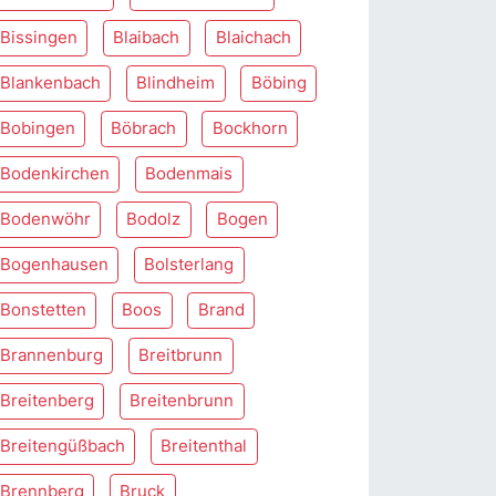
Bissingen
Blaibach
Blaichach
Blankenbach
Blindheim
Böbing
Bobingen
Böbrach
Bockhorn
Bodenkirchen
Bodenmais
Bodenwöhr
Bodolz
Bogen
Bogenhausen
Bolsterlang
Bonstetten
Boos
Brand
Brannenburg
Breitbrunn
Breitenberg
Breitenbrunn
Breitengüßbach
Breitenthal
Brennberg
Bruck