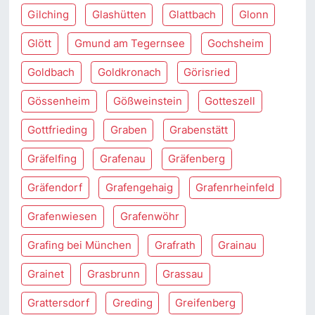
Gilching
Glashütten
Glattbach
Glonn
Glött
Gmund am Tegernsee
Gochsheim
Goldbach
Goldkronach
Görisried
Gössenheim
Gößweinstein
Gotteszell
Gottfrieding
Graben
Grabenstätt
Gräfelfing
Grafenau
Gräfenberg
Gräfendorf
Grafengehaig
Grafenrheinfeld
Grafenwiesen
Grafenwöhr
Grafing bei München
Grafrath
Grainau
Grainet
Grasbrunn
Grassau
Grattersdorf
Greding
Greifenberg