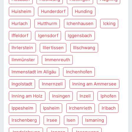
Huisheim
Hunderdorf
Hunding
Hurlach
Hutthurm
Ichenhausen
Icking
Iffeldorf
Igensdorf
Iggensbach
Ihrlerstein
Illertissen
Illschwang
Ilmmünster
Immenreuth
Immenstadt im Allgäu
Inchenhofen
Ingolstadt
Innernzell
Inning am Ammersee
Inning am Holz
Insingen
Inzell
Iphofen
Ippesheim
Ipsheim
Irchenrieth
Irlbach
Irschenberg
Irsee
Isen
Ismaning