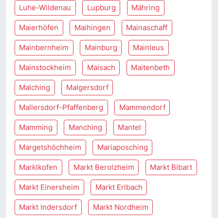
Luhe-Wildenau
Lupburg
Mähring
Maierhöfen
Maihingen
Mainaschaff
Mainbernheim
Mainburg
Mainleus
Mainstockheim
Maisach
Maitenbeth
Malching
Malgersdorf
Mallersdorf-Pfaffenberg
Mammendorf
Mamming
Manching
Mantel
Margetshöchheim
Mariaposching
Marklkofen
Markt Berolzheim
Markt Bibart
Markt Einersheim
Markt Erlbach
Markt Indersdorf
Markt Nordheim