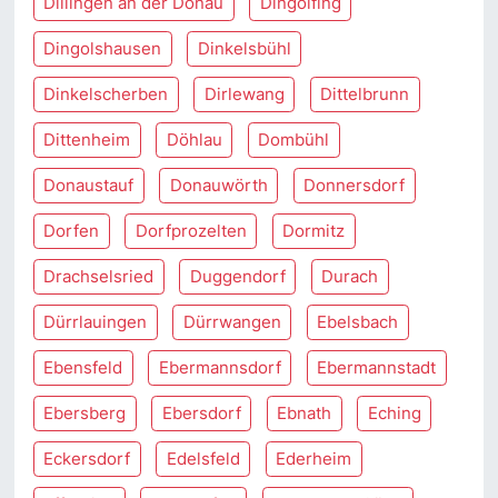
Dillingen an der Donau
Dingolfing
Dingolshausen
Dinkelsbühl
Dinkelscherben
Dirlewang
Dittelbrunn
Dittenheim
Döhlau
Dombühl
Donaustauf
Donauwörth
Donnersdorf
Dorfen
Dorfprozelten
Dormitz
Drachselsried
Duggendorf
Durach
Dürrlauingen
Dürrwangen
Ebelsbach
Ebensfeld
Ebermannsdorf
Ebermannstadt
Ebersberg
Ebersdorf
Ebnath
Eching
Eckersdorf
Edelsfeld
Ederheim