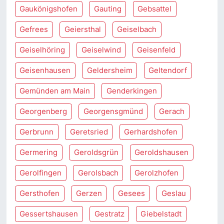
Gaukönigshofen
Gauting
Gebsattel
Gefrees
Geiersthal
Geiselbach
Geiselhöring
Geiselwind
Geisenfeld
Geisenhausen
Geldersheim
Geltendorf
Gemünden am Main
Genderkingen
Georgenberg
Georgensgmünd
Gerach
Gerbrunn
Geretsried
Gerhardshofen
Germering
Geroldsgrün
Geroldshausen
Gerolfingen
Gerolsbach
Gerolzhofen
Gersthofen
Gerzen
Gesees
Geslau
Gessertshausen
Gestratz
Giebelstadt