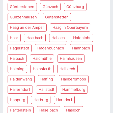
Güntersleben
Günzach
Günzburg
Gunzenhausen
Gutenstetten
Haag an der Amper
Haag in Oberbayern
Haar
Haarbach
Habach
Hafenlohr
Hagelstadt
Hagenbüchach
Hahnbach
Haibach
Haidmühle
Haimhausen
Haiming
Hainsfarth
Halblech
Haldenwang
Halfing
Hallbergmoos
Hallerndorf
Hallstadt
Hammelburg
Happurg
Harburg
Harsdorf
Hartenstein
Haselbach
Hasloch