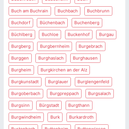
Buch am Buchrain
Buchbach
Buchbrunn
Buchdorf
Büchenbach
Buchenberg
Büchlberg
Buchloe
Buckenhof
Burgau
Burgberg
Burgbernheim
Burgebrach
Burggen
Burghaslach
Burghausen
Burgheim
Burgkirchen an der Alz
Burgkunstadt
Burglauer
Burglengenfeld
Burgoberbach
Burgpreppach
Burgsalach
Burgsinn
Bürgstadt
Burgthann
Burgwindheim
Burk
Burkardroth
Burtenbach
Buttenheim
Buttenwiesen