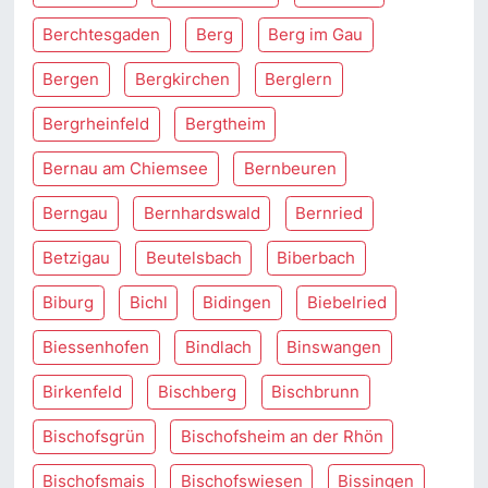
Berchtesgaden
Berg
Berg im Gau
Bergen
Bergkirchen
Berglern
Bergrheinfeld
Bergtheim
Bernau am Chiemsee
Bernbeuren
Berngau
Bernhardswald
Bernried
Betzigau
Beutelsbach
Biberbach
Biburg
Bichl
Bidingen
Biebelried
Biessenhofen
Bindlach
Binswangen
Birkenfeld
Bischberg
Bischbrunn
Bischofsgrün
Bischofsheim an der Rhön
Bischofsmais
Bischofswiesen
Bissingen