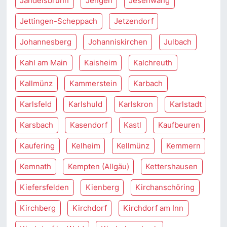
Jandelsbrunn
Jengen
Jesenwang
Jettingen-Scheppach
Jetzendorf
Johannesberg
Johanniskirchen
Julbach
Kahl am Main
Kaisheim
Kalchreuth
Kallmünz
Kammerstein
Karbach
Karlsfeld
Karlshuld
Karlskron
Karlstadt
Karsbach
Kasendorf
Kastl
Kaufbeuren
Kaufering
Kelheim
Kellmünz
Kemmern
Kemnath
Kempten (Allgäu)
Kettershausen
Kiefersfelden
Kienberg
Kirchanschöring
Kirchberg
Kirchdorf
Kirchdorf am Inn