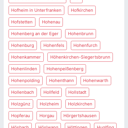
Hofheim in Unterfranken
Hofkirchen
Hofstetten
Hohenau
Hohenberg an der Eger
Hohenbrunn
Hohenburg
Hohenfels
Hohenfurch
Hohenkammer
Höhenkirchen-Siegertsbrunn
Hohenlinden
Hohenpeißenberg
Hohenpolding
Hohenthann
Hohenwarth
Hollenbach
Hollfeld
Hollstadt
Holzgünz
Holzheim
Holzkirchen
Hopferau
Horgau
Hörgertshausen
Hösbach
Höslwang
Höttingen
Huglfing