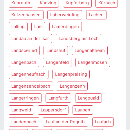
Kunreuth
Künzing
Kupferberg
Kürnach
Kutzenhausen
Laberweinting
Lachen
Lalling
Lam
Lamerdingen
Landau an der Isar
Landsberg am Lech
Landsberied
Landshut
Langenaltheim
Langenbach
Langenfeld
Langenmosen
Langenneufnach
Langenpreising
Langensendelbach
Langenzenn
Langerringen
Langfurth
Langquaid
Langweid
Lappersdorf
Lauben
Laudenbach
Lauf an der Pegnitz
Laufach