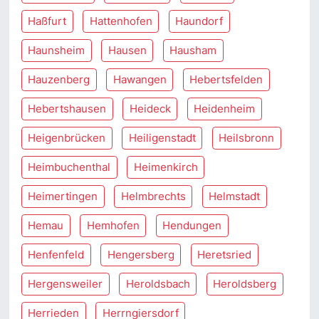
Haßfurt
Hattenhofen
Haundorf
Haunsheim
Hausen
Hausham
Hauzenberg
Hawangen
Hebertsfelden
Hebertshausen
Heideck
Heidenheim
Heigenbrücken
Heiligenstadt
Heilsbronn
Heimbuchenthal
Heimenkirch
Heimertingen
Helmbrechts
Helmstadt
Hemau
Hemhofen
Hendungen
Henfenfeld
Hengersberg
Heretsried
Hergensweiler
Heroldsbach
Heroldsberg
Herrieden
Herrngiersdorf