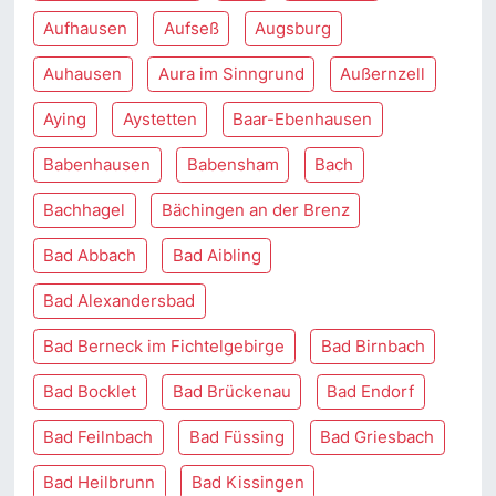
Aufhausen
Aufseß
Augsburg
Auhausen
Aura im Sinngrund
Außernzell
Aying
Aystetten
Baar-Ebenhausen
Babenhausen
Babensham
Bach
Bachhagel
Bächingen an der Brenz
Bad Abbach
Bad Aibling
Bad Alexandersbad
Bad Berneck im Fichtelgebirge
Bad Birnbach
Bad Bocklet
Bad Brückenau
Bad Endorf
Bad Feilnbach
Bad Füssing
Bad Griesbach
Bad Heilbrunn
Bad Kissingen