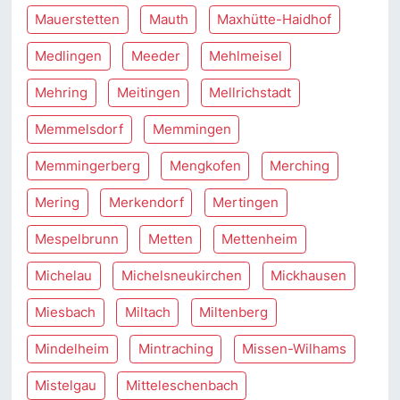
Mauerstetten
Mauth
Maxhütte-Haidhof
Medlingen
Meeder
Mehlmeisel
Mehring
Meitingen
Mellrichstadt
Memmelsdorf
Memmingen
Memmingerberg
Mengkofen
Merching
Mering
Merkendorf
Mertingen
Mespelbrunn
Metten
Mettenheim
Michelau
Michelsneukirchen
Mickhausen
Miesbach
Miltach
Miltenberg
Mindelheim
Mintraching
Missen-Wilhams
Mistelgau
Mitteleschenbach