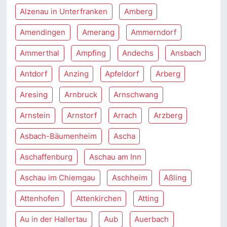
Alzenau in Unterfranken
Amberg
Amendingen
Amerang
Ammerndorf
Ammerthal
Ampfing
Andechs
Ansbach
Antdorf
Anzing
Apfeldorf
Arberg
Aresing
Arnbruck
Arnschwang
Arnstein
Arnstorf
Arrach
Arzberg
Asbach-Bäumenheim
Ascha
Aschaffenburg
Aschau am Inn
Aschau im Chiemgau
Aschheim
Aßling
Attenhofen
Attenkirchen
Atting
Au in der Hallertau
Aub
Auerbach