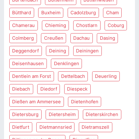
Bütthard
Buxheim
Cadolzburg
Cham
Chamerau
Chieming
Chostlarn
Coburg
Colmberg
Creußen
Dachau
Dasing
Deggendorf
Deining
Deiningen
Deisenhausen
Denklingen
Dentlein am Forst
Dettelbach
Deuerling
Diebach
Diedorf
Diespeck
Dießen am Ammersee
Dietenhofen
Dietersburg
Dietersheim
Dieterskirchen
Dietfurt
Dietmannsried
Dietramszell