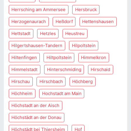
Herrsching am Ammersee
Hersbruck
Herzogenaurach
Heßdorf
Hettenshausen
Hettstadt
Hetzles
Heustreu
Hilgertshausen-Tandern
Hilpoltstein
Hiltenfingen
Hiltpoltstein
Himmelkron
Himmelstadt
Hinterschmiding
Hirschaid
Hirschau
Hirschbach
Höchberg
Höchheim
Hochstadt am Main
Höchstadt an der Aisch
Höchstädt an der Donau
Höchstädt bei Thiersheim
Hof