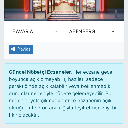
SİYASET
SAĞLIK
Paylaş
Güncel Nöbetçi Eczaneler.
Her eczane gece
boyunca açık olmayabilir, bazıları sadece
gerektiğinde açık kalabilir veya beklenmedik
durumlar nedeniyle nöbete gelemeyebilir. Bu
nedenle, yola çıkmadan önce eczanenin açık
olduğunu telefon aracılığıyla teyit etmeniz iyi bir
fikir olacaktır.