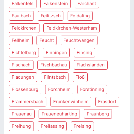
Falkenfels
Falkenstein
Farchant
Faulbach
Feilitzsch
Feldafing
Feldkirchen
Feldkirchen-Westerham
Fellheim
Feucht
Feuchtwangen
Fichtelberg
Finningen
Finsing
Fischach
Fischbachau
Flachslanden
Fladungen
Flintsbach
Floß
Flossenbürg
Forchheim
Forstinning
Frammersbach
Frankenwinheim
Frasdorf
Frauenau
Fraueneuharting
Fraunberg
Freihung
Freilassing
Freising