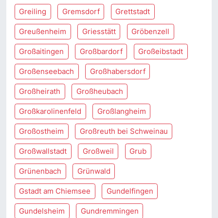
Greiling
Gremsdorf
Grettstadt
Greußenheim
Griesstätt
Gröbenzell
Großaitingen
Großbardorf
Großeibstadt
Großenseebach
Großhabersdorf
Großheirath
Großheubach
Großkarolinenfeld
Großlangheim
Großostheim
Großreuth bei Schweinau
Großwallstadt
Großweil
Grub
Grünenbach
Grünwald
Gstadt am Chiemsee
Gundelfingen
Gundelsheim
Gundremmingen