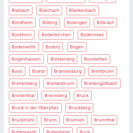
Blaibach
Blaichach
Blankenbach
Blindheim
Böbing
Bobingen
Böbrach
Bockhorn
Bodenkirchen
Bodenmais
Bodenwöhr
Bodolz
Bogen
Bogenhausen
Bolsterlang
Bonstetten
Boos
Brand
Brannenburg
Breitbrunn
Breitenberg
Breitenbrunn
Breitengüßbach
Breitenthal
Brennberg
Bruck
Bruck in der Oberpfalz
Bruckberg
Bruckmühl
Brunn
Brunnen
Brunnthal
Bubenreuth
Bubesheim
Buch