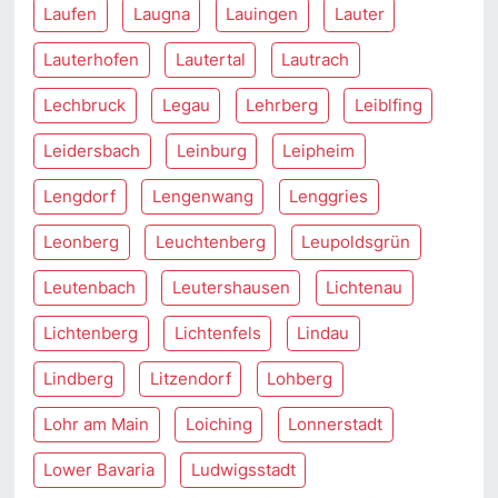
Laufen
Laugna
Lauingen
Lauter
Lauterhofen
Lautertal
Lautrach
Lechbruck
Legau
Lehrberg
Leiblfing
Leidersbach
Leinburg
Leipheim
Lengdorf
Lengenwang
Lenggries
Leonberg
Leuchtenberg
Leupoldsgrün
Leutenbach
Leutershausen
Lichtenau
Lichtenberg
Lichtenfels
Lindau
Lindberg
Litzendorf
Lohberg
Lohr am Main
Loiching
Lonnerstadt
Lower Bavaria
Ludwigsstadt