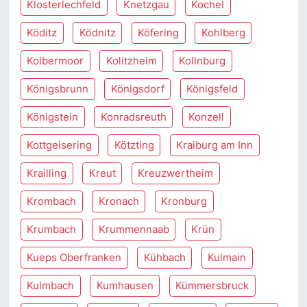
Klosterlechfeld
Knetzgau
Kochel
Köditz
Ködnitz
Köfering
Kohlberg
Kolbermoor
Kolitzheim
Kollnburg
Königsbrunn
Königsdorf
Königsfeld
Königstein
Konradsreuth
Konzell
Kottgeisering
Kötzting
Kraiburg am Inn
Krailling
Kreut
Kreuzwertheim
Krombach
Kronach
Kronburg
Krumbach
Krummennaab
Krün
Kueps Oberfranken
Kühbach
Kulmain
Kulmbach
Kumhausen
Kümmersbruck