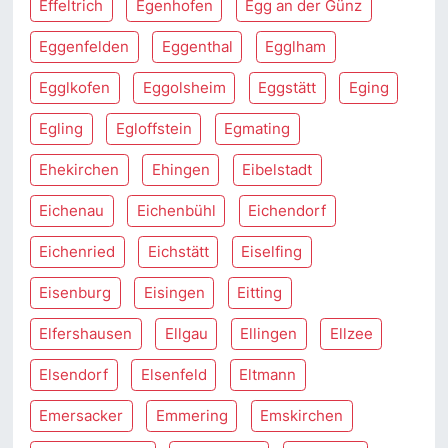
Effeltrich
Egenhofen
Egg an der Günz
Eggenfelden
Eggenthal
Egglham
Egglkofen
Eggolsheim
Eggstätt
Eging
Egling
Egloffstein
Egmating
Ehekirchen
Ehingen
Eibelstadt
Eichenau
Eichenbühl
Eichendorf
Eichenried
Eichstätt
Eiselfing
Eisenburg
Eisingen
Eitting
Elfershausen
Ellgau
Ellingen
Ellzee
Elsendorf
Elsenfeld
Eltmann
Emersacker
Emmering
Emskirchen