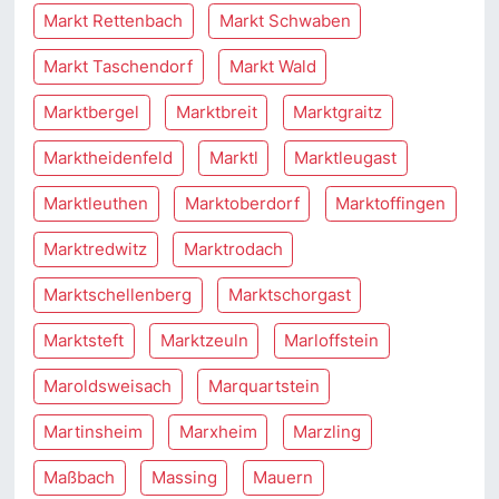
Markt Rettenbach
Markt Schwaben
Markt Taschendorf
Markt Wald
Marktbergel
Marktbreit
Marktgraitz
Marktheidenfeld
Marktl
Marktleugast
Marktleuthen
Marktoberdorf
Marktoffingen
Marktredwitz
Marktrodach
Marktschellenberg
Marktschorgast
Marktsteft
Marktzeuln
Marloffstein
Maroldsweisach
Marquartstein
Martinsheim
Marxheim
Marzling
Maßbach
Massing
Mauern