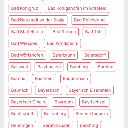
Bad Kohlgrub
Bad Königshofen im Grabfeld
Bad Neustadt an der Saale
Bad Reichenhall
Bad Staffelstein
Bad Steben
Bad Tölz
Bad Wiessee
Bad Windsheim
Bad Wörishofen
Baierbrunn
Baiersdorf
Baisweil
Balzhausen
Bamberg
Barbing
Bärnau
Bastheim
Baudenbach
Baunach
Bayerbach
Bayerisch Eisenstein
Bayerisch Gmain
Bayreuth
Bayrischzell
Bechtsrieth
Bellenberg
Benediktbeuern
Benningen
Beratzhausen
Berching