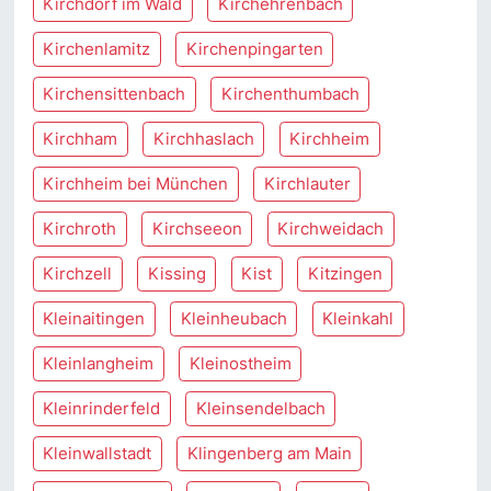
Kirchdorf im Wald
Kirchehrenbach
Kirchenlamitz
Kirchenpingarten
Kirchensittenbach
Kirchenthumbach
Kirchham
Kirchhaslach
Kirchheim
Kirchheim bei München
Kirchlauter
Kirchroth
Kirchseeon
Kirchweidach
Kirchzell
Kissing
Kist
Kitzingen
Kleinaitingen
Kleinheubach
Kleinkahl
Kleinlangheim
Kleinostheim
Kleinrinderfeld
Kleinsendelbach
Kleinwallstadt
Klingenberg am Main