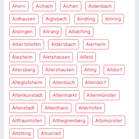
Ahorn
Aichach
Aichen
Aidenbach
Aidhausen
Aiglsbach
Aindling
Ainring
Aislingen
Aitrang
Albaching
Albertshofen
Aldersbach
Alerheim
Alesheim
Aletshausen
Alfeld
Allersberg
Allershausen
Alling
Altdorf
Alteglofsheim
Altenbuch
Altendorf
Altenkunstadt
Altenmarkt
Altenmünster
Altenstadt
Altenthann
Alterhofen
Altfraunhofen
Althegnenberg
Altomünster
Altötting
Altusried