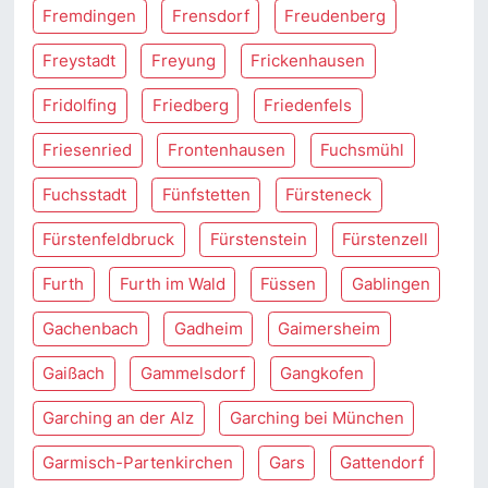
Fremdingen
Frensdorf
Freudenberg
Freystadt
Freyung
Frickenhausen
Fridolfing
Friedberg
Friedenfels
Friesenried
Frontenhausen
Fuchsmühl
Fuchsstadt
Fünfstetten
Fürsteneck
Fürstenfeldbruck
Fürstenstein
Fürstenzell
Furth
Furth im Wald
Füssen
Gablingen
Gachenbach
Gadheim
Gaimersheim
Gaißach
Gammelsdorf
Gangkofen
Garching an der Alz
Garching bei München
Garmisch-Partenkirchen
Gars
Gattendorf