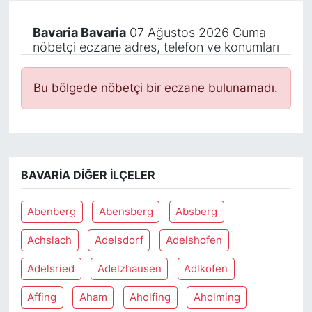
Bavaria Bavaria
07 Ağustos 2026 Cuma
nöbetçi eczane adres, telefon ve konumları
Bu bölgede nöbetçi bir eczane bulunamadı.
BAVARIA DIĞER İLÇELER
Abenberg
Abensberg
Absberg
Achslach
Adelsdorf
Adelshofen
Adelsried
Adelzhausen
Adlkofen
Affing
Aham
Aholfing
Aholming