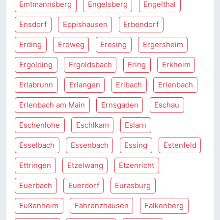
Emtmannsberg
Engelsberg
Engelthal
Ensdorf
Eppishausen
Erbendorf
Erding
Erdweg
Eresing
Ergersheim
Ergolding
Ergoldsbach
Ering
Erkheim
Erlabrunn
Erlangen
Erlbach
Erlenbach
Erlenbach am Main
Ernsgaden
Eschau
Eschenlohe
Eschlkam
Eslarn
Esselbach
Essenbach
Essing
Estenfeld
Ettringen
Etzelwang
Etzenricht
Euerbach
Euerdorf
Eurasburg
Eußenheim
Fahrenzhausen
Falkenberg