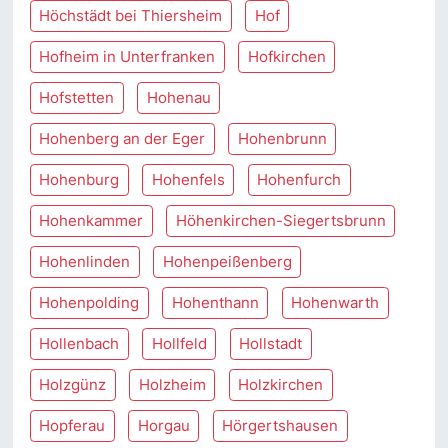
Höchstädt bei Thiersheim
Hof
Hofheim in Unterfranken
Hofkirchen
Hofstetten
Hohenau
Hohenberg an der Eger
Hohenbrunn
Hohenburg
Hohenfels
Hohenfurch
Hohenkammer
Höhenkirchen-Siegertsbrunn
Hohenlinden
Hohenpeißenberg
Hohenpolding
Hohenthann
Hohenwarth
Hollenbach
Hollfeld
Hollstadt
Holzgünz
Holzheim
Holzkirchen
Hopferau
Horgau
Hörgertshausen