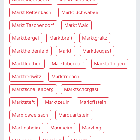
Markt Rettenbach
Markt Schwaben
Markt Taschendorf
Markt Wald
Marktbergel
Marktbreit
Marktgraitz
Marktheidenfeld
Marktl
Marktleugast
Marktleuthen
Marktoberdorf
Marktoffingen
Marktredwitz
Marktrodach
Marktschellenberg
Marktschorgast
Marktsteft
Marktzeuln
Marloffstein
Maroldsweisach
Marquartstein
Martinsheim
Marxheim
Marzling