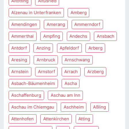
Altötting
Altusried
Alzenau in Unterfranken
Amberg
Amendingen
Amerang
Ammerndorf
Ammerthal
Ampfing
Andechs
Ansbach
Antdorf
Anzing
Apfeldorf
Arberg
Aresing
Arnbruck
Arnschwang
Arnstein
Arnstorf
Arrach
Arzberg
Asbach-Bäumenheim
Ascha
Aschaffenburg
Aschau am Inn
Aschau im Chiemgau
Aschheim
Aßling
Attenhofen
Attenkirchen
Atting