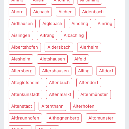
Ahorn
Aichach
Aichen
Aidenbach
Aidhausen
Aiglsbach
Aindling
Ainring
Aislingen
Aitrang
Albaching
Albertshofen
Aldersbach
Alerheim
Alesheim
Aletshausen
Alfeld
Allersberg
Allershausen
Alling
Altdorf
Alteglofsheim
Altenbuch
Altendorf
Altenkunstadt
Altenmarkt
Altenmünster
Altenstadt
Altenthann
Alterhofen
Altfraunhofen
Althegnenberg
Altomünster