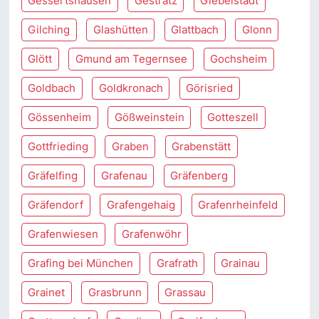
Gessertshausen
Gestratz
Giebelstadt
Gilching
Glashütten
Glattbach
Glonn
Glött
Gmund am Tegernsee
Gochsheim
Goldbach
Goldkronach
Görisried
Gössenheim
Gößweinstein
Gotteszell
Gottfrieding
Graben
Grabenstätt
Gräfelfing
Grafenau
Gräfenberg
Gräfendorf
Grafengehaig
Grafenrheinfeld
Grafenwiesen
Grafenwöhr
Grafing bei München
Grafrath
Grainau
Grainet
Grasbrunn
Grassau