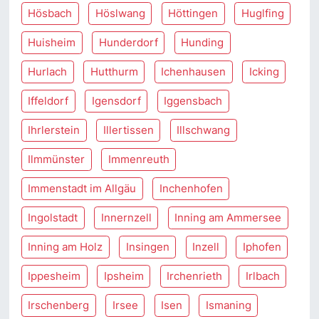
Hösbach
Höslwang
Höttingen
Huglfing
Huisheim
Hunderdorf
Hunding
Hurlach
Hutthurm
Ichenhausen
Icking
Iffeldorf
Igensdorf
Iggensbach
Ihrlerstein
Illertissen
Illschwang
Ilmmünster
Immenreuth
Immenstadt im Allgäu
Inchenhofen
Ingolstadt
Innernzell
Inning am Ammersee
Inning am Holz
Insingen
Inzell
Iphofen
Ippesheim
Ipsheim
Irchenrieth
Irlbach
Irschenberg
Irsee
Isen
Ismaning