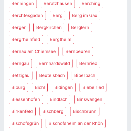
Benningen
Beratzhausen
Berching
Berchtesgaden
Berg
Berg im Gau
Bergen
Bergkirchen
Berglern
Bergrheinfeld
Bergtheim
Bernau am Chiemsee
Bernbeuren
Berngau
Bernhardswald
Bernried
Betzigau
Beutelsbach
Biberbach
Biburg
Bichl
Bidingen
Biebelried
Biessenhofen
Bindlach
Binswangen
Birkenfeld
Bischberg
Bischbrunn
Bischofsgrün
Bischofsheim an der Rhön