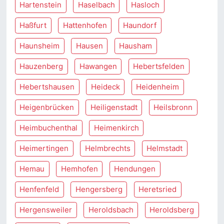
Hartenstein
Haselbach
Hasloch
Haßfurt
Hattenhofen
Haundorf
Haunsheim
Hausen
Hausham
Hauzenberg
Hawangen
Hebertsfelden
Hebertshausen
Heideck
Heidenheim
Heigenbrücken
Heiligenstadt
Heilsbronn
Heimbuchenthal
Heimenkirch
Heimertingen
Helmbrechts
Helmstadt
Hemau
Hemhofen
Hendungen
Henfenfeld
Hengersberg
Heretsried
Hergensweiler
Heroldsbach
Heroldsberg