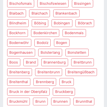
Bischofsmais
Bischofswiesen
Bissingen
Blaibach
Blaichach
Blankenbach
Blindheim
Böbing
Bobingen
Böbrach
Bockhorn
Bodenkirchen
Bodenmais
Bodenwöhr
Bodolz
Bogen
Bogenhausen
Bolsterlang
Bonstetten
Boos
Brand
Brannenburg
Breitbrunn
Breitenberg
Breitenbrunn
Breitengüßbach
Breitenthal
Brennberg
Bruck
Bruck in der Oberpfalz
Bruckberg
Bruckmühl
Brunn
Brunnen
Brunnthal