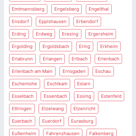
Emtmannsberg
Engelsberg
Engelthal
Ensdorf
Eppishausen
Erbendorf
Erding
Erdweg
Eresing
Ergersheim
Ergolding
Ergoldsbach
Ering
Erkheim
Erlabrunn
Erlangen
Erlbach
Erlenbach
Erlenbach am Main
Ernsgaden
Eschau
Eschenlohe
Eschlkam
Eslarn
Esselbach
Essenbach
Essing
Estenfeld
Ettringen
Etzelwang
Etzenricht
Euerbach
Euerdorf
Eurasburg
Eußenheim
Fahrenzhausen
Falkenberg