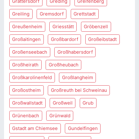
Grattersdorf
Greding
Greifenberg
Greiling
Gremsdorf
Grettstadt
Greußenheim
Griesstätt
Gröbenzell
Großaitingen
Großbardorf
Großeibstadt
Großenseebach
Großhabersdorf
Großheirath
Großheubach
Großkarolinenfeld
Großlangheim
Großostheim
Großreuth bei Schweinau
Großwallstadt
Großweil
Grub
Grünenbach
Grünwald
Gstadt am Chiemsee
Gundelfingen