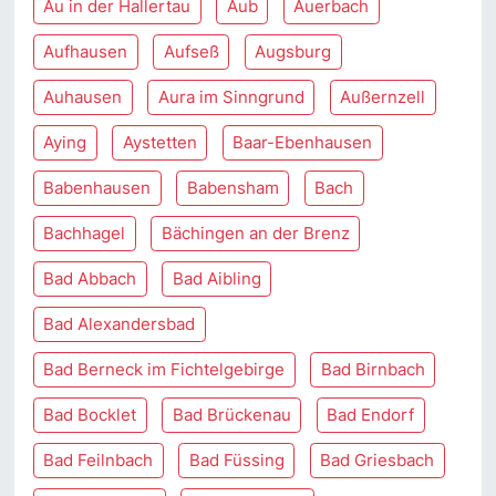
Au in der Hallertau
Aub
Auerbach
Aufhausen
Aufseß
Augsburg
Auhausen
Aura im Sinngrund
Außernzell
Aying
Aystetten
Baar-Ebenhausen
Babenhausen
Babensham
Bach
Bachhagel
Bächingen an der Brenz
Bad Abbach
Bad Aibling
Bad Alexandersbad
Bad Berneck im Fichtelgebirge
Bad Birnbach
Bad Bocklet
Bad Brückenau
Bad Endorf
Bad Feilnbach
Bad Füssing
Bad Griesbach