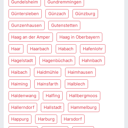
Gundelsheim
Gundremmingen
Güntersleben
Günzach
Günzburg
Gunzenhausen
Gutenstetten
Haag an der Amper
Haag in Oberbayern
Haar
Haarbach
Habach
Hafenlohr
Hagelstadt
Hagenbüchach
Hahnbach
Haibach
Haidmühle
Haimhausen
Haiming
Hainsfarth
Halblech
Haldenwang
Halfing
Hallbergmoos
Hallerndorf
Hallstadt
Hammelburg
Happurg
Harburg
Harsdorf