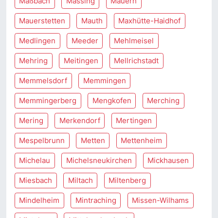
Maßbach
Massing
Mauern
Mauerstetten
Mauth
Maxhütte-Haidhof
Medlingen
Meeder
Mehlmeisel
Mehring
Meitingen
Mellrichstadt
Memmelsdorf
Memmingen
Memmingerberg
Mengkofen
Merching
Mering
Merkendorf
Mertingen
Mespelbrunn
Metten
Mettenheim
Michelau
Michelsneukirchen
Mickhausen
Miesbach
Miltach
Miltenberg
Mindelheim
Mintraching
Missen-Wilhams