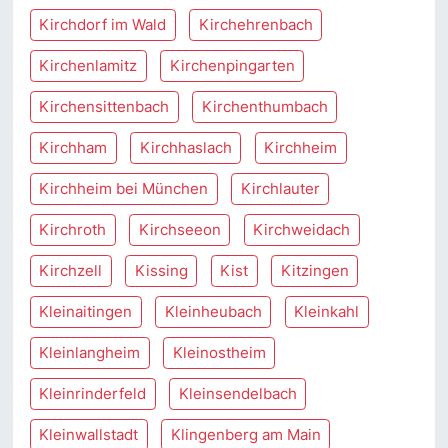
Kirchdorf im Wald
Kirchehrenbach
Kirchenlamitz
Kirchenpingarten
Kirchensittenbach
Kirchenthumbach
Kirchham
Kirchhaslach
Kirchheim
Kirchheim bei München
Kirchlauter
Kirchroth
Kirchseeon
Kirchweidach
Kirchzell
Kissing
Kist
Kitzingen
Kleinaitingen
Kleinheubach
Kleinkahl
Kleinlangheim
Kleinostheim
Kleinrinderfeld
Kleinsendelbach
Kleinwallstadt
Klingenberg am Main