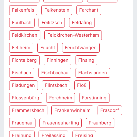
Falkenfels
Falkenstein
Farchant
Faulbach
Feilitzsch
Feldafing
Feldkirchen
Feldkirchen-Westerham
Fellheim
Feucht
Feuchtwangen
Fichtelberg
Finningen
Finsing
Fischach
Fischbachau
Flachslanden
Fladungen
Flintsbach
Floß
Flossenbürg
Forchheim
Forstinning
Frammersbach
Frankenwinheim
Frasdorf
Frauenau
Fraueneuharting
Fraunberg
Freihung
Freilassing
Freising