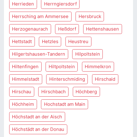
Herrieden
Herrngiersdorf
Herrsching am Ammersee
Hersbruck
Herzogenaurach
Heßdorf
Hettenshausen
Hettstadt
Hetzles
Heustreu
Hilgertshausen-Tandern
Hilpoltstein
Hiltenfingen
Hiltpoltstein
Himmelkron
Himmelstadt
Hinterschmiding
Hirschaid
Hirschau
Hirschbach
Höchberg
Höchheim
Hochstadt am Main
Höchstadt an der Aisch
Höchstädt an der Donau