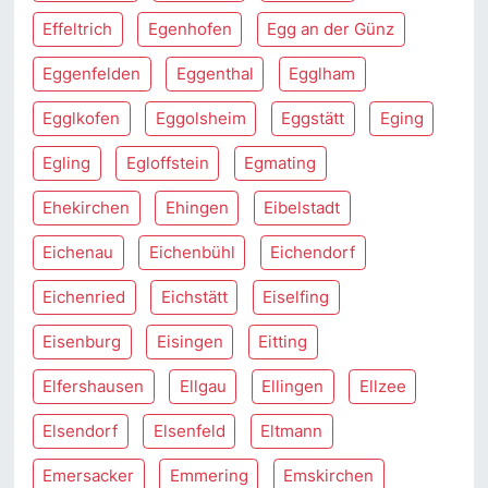
Effeltrich
Egenhofen
Egg an der Günz
Eggenfelden
Eggenthal
Egglham
Egglkofen
Eggolsheim
Eggstätt
Eging
Egling
Egloffstein
Egmating
Ehekirchen
Ehingen
Eibelstadt
Eichenau
Eichenbühl
Eichendorf
Eichenried
Eichstätt
Eiselfing
Eisenburg
Eisingen
Eitting
Elfershausen
Ellgau
Ellingen
Ellzee
Elsendorf
Elsenfeld
Eltmann
Emersacker
Emmering
Emskirchen