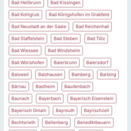
Bad Heilbrunn
Bad Kissingen
Bad Kohlgrub
Bad Königshofen im Grabfeld
Bad Neustadt an der Saale
Bad Reichenhall
Bad Staffelstein
Bad Steben
Bad Tölz
Bad Wiessee
Bad Windsheim
Bad Wörishofen
Baierbrunn
Baiersdorf
Baisweil
Balzhausen
Bamberg
Barbing
Bärnau
Bastheim
Baudenbach
Baunach
Bayerbach
Bayerisch Eisenstein
Bayerisch Gmain
Bayreuth
Bayrischzell
Bechtsrieth
Bellenberg
Benediktbeuern