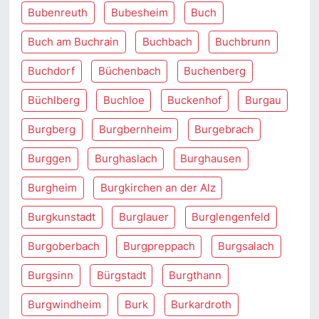
Bubenreuth
Bubesheim
Buch
Buch am Buchrain
Buchbach
Buchbrunn
Buchdorf
Büchenbach
Buchenberg
Büchlberg
Buchloe
Buckenhof
Burgau
Burgberg
Burgbernheim
Burgebrach
Burggen
Burghaslach
Burghausen
Burgheim
Burgkirchen an der Alz
Burgkunstadt
Burglauer
Burglengenfeld
Burgoberbach
Burgpreppach
Burgsalach
Burgsinn
Bürgstadt
Burgthann
Burgwindheim
Burk
Burkardroth