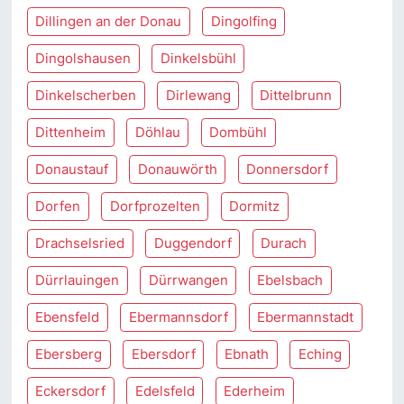
Dillingen an der Donau
Dingolfing
Dingolshausen
Dinkelsbühl
Dinkelscherben
Dirlewang
Dittelbrunn
Dittenheim
Döhlau
Dombühl
Donaustauf
Donauwörth
Donnersdorf
Dorfen
Dorfprozelten
Dormitz
Drachselsried
Duggendorf
Durach
Dürrlauingen
Dürrwangen
Ebelsbach
Ebensfeld
Ebermannsdorf
Ebermannstadt
Ebersberg
Ebersdorf
Ebnath
Eching
Eckersdorf
Edelsfeld
Ederheim