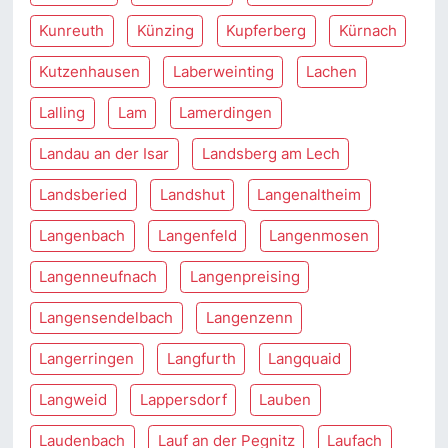
Kunreuth
Künzing
Kupferberg
Kürnach
Kutzenhausen
Laberweinting
Lachen
Lalling
Lam
Lamerdingen
Landau an der Isar
Landsberg am Lech
Landsberied
Landshut
Langenaltheim
Langenbach
Langenfeld
Langenmosen
Langenneufnach
Langenpreising
Langensendelbach
Langenzenn
Langerringen
Langfurth
Langquaid
Langweid
Lappersdorf
Lauben
Laudenbach
Lauf an der Pegnitz
Laufach