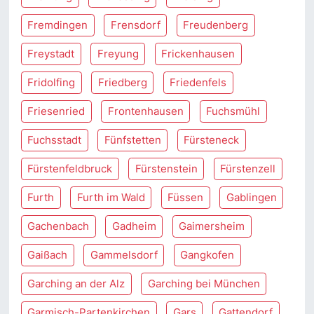
Fremdingen
Frensdorf
Freudenberg
Freystadt
Freyung
Frickenhausen
Fridolfing
Friedberg
Friedenfels
Friesenried
Frontenhausen
Fuchsmühl
Fuchsstadt
Fünfstetten
Fürsteneck
Fürstenfeldbruck
Fürstenstein
Fürstenzell
Furth
Furth im Wald
Füssen
Gablingen
Gachenbach
Gadheim
Gaimersheim
Gaißach
Gammelsdorf
Gangkofen
Garching an der Alz
Garching bei München
Garmisch-Partenkirchen
Gars
Gattendorf