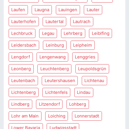
Laufen
Laugna
Lauingen
Lauter
Lauterhofen
Lautertal
Lautrach
Lechbruck
Legau
Lehrberg
Leiblfing
Leidersbach
Leinburg
Leipheim
Lengdorf
Lengenwang
Lenggries
Leonberg
Leuchtenberg
Leupoldsgrün
Leutenbach
Leutershausen
Lichtenau
Lichtenberg
Lichtenfels
Lindau
Lindberg
Litzendorf
Lohberg
Lohr am Main
Loiching
Lonnerstadt
Lower Bavaria
Ludwigsstadt