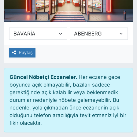
SİYASET
SAĞLIK
Paylaş
Güncel Nöbetçi Eczaneler.
Her eczane gece
boyunca açık olmayabilir, bazıları sadece
gerektiğinde açık kalabilir veya beklenmedik
durumlar nedeniyle nöbete gelemeyebilir. Bu
nedenle, yola çıkmadan önce eczanenin açık
olduğunu telefon aracılığıyla teyit etmeniz iyi bir
fikir olacaktır.