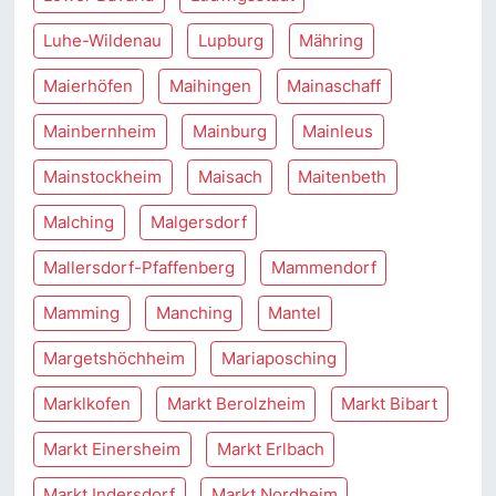
Luhe-Wildenau
Lupburg
Mähring
Maierhöfen
Maihingen
Mainaschaff
Mainbernheim
Mainburg
Mainleus
Mainstockheim
Maisach
Maitenbeth
Malching
Malgersdorf
Mallersdorf-Pfaffenberg
Mammendorf
Mamming
Manching
Mantel
Margetshöchheim
Mariaposching
Marklkofen
Markt Berolzheim
Markt Bibart
Markt Einersheim
Markt Erlbach
Markt Indersdorf
Markt Nordheim