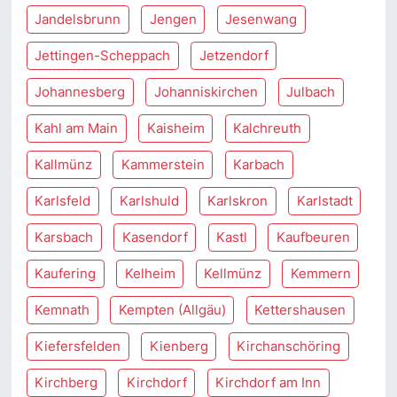
Jandelsbrunn
Jengen
Jesenwang
Jettingen-Scheppach
Jetzendorf
Johannesberg
Johanniskirchen
Julbach
Kahl am Main
Kaisheim
Kalchreuth
Kallmünz
Kammerstein
Karbach
Karlsfeld
Karlshuld
Karlskron
Karlstadt
Karsbach
Kasendorf
Kastl
Kaufbeuren
Kaufering
Kelheim
Kellmünz
Kemmern
Kemnath
Kempten (Allgäu)
Kettershausen
Kiefersfelden
Kienberg
Kirchanschöring
Kirchberg
Kirchdorf
Kirchdorf am Inn