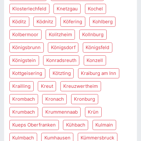
Klosterlechfeld
Knetzgau
Kochel
Köditz
Ködnitz
Köfering
Kohlberg
Kolbermoor
Kolitzheim
Kollnburg
Königsbrunn
Königsdorf
Königsfeld
Königstein
Konradsreuth
Konzell
Kottgeisering
Kötzting
Kraiburg am Inn
Krailling
Kreut
Kreuzwertheim
Krombach
Kronach
Kronburg
Krumbach
Krummennaab
Krün
Kueps Oberfranken
Kühbach
Kulmain
Kulmbach
Kumhausen
Kümmersbruck