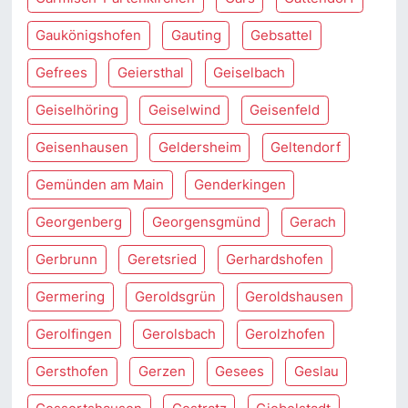
Gaukönigshofen
Gauting
Gebsattel
Gefrees
Geiersthal
Geiselbach
Geiselhöring
Geiselwind
Geisenfeld
Geisenhausen
Geldersheim
Geltendorf
Gemünden am Main
Genderkingen
Georgenberg
Georgensgmünd
Gerach
Gerbrunn
Geretsried
Gerhardshofen
Germering
Geroldsgrün
Geroldshausen
Gerolfingen
Gerolsbach
Gerolzhofen
Gersthofen
Gerzen
Gesees
Geslau