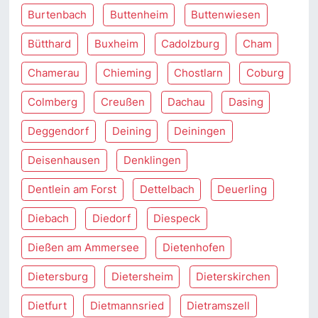
Burtenbach
Buttenheim
Buttenwiesen
Bütthard
Buxheim
Cadolzburg
Cham
Chamerau
Chieming
Chostlarn
Coburg
Colmberg
Creußen
Dachau
Dasing
Deggendorf
Deining
Deiningen
Deisenhausen
Denklingen
Dentlein am Forst
Dettelbach
Deuerling
Diebach
Diedorf
Diespeck
Dießen am Ammersee
Dietenhofen
Dietersburg
Dietersheim
Dieterskirchen
Dietfurt
Dietmannsried
Dietramszell