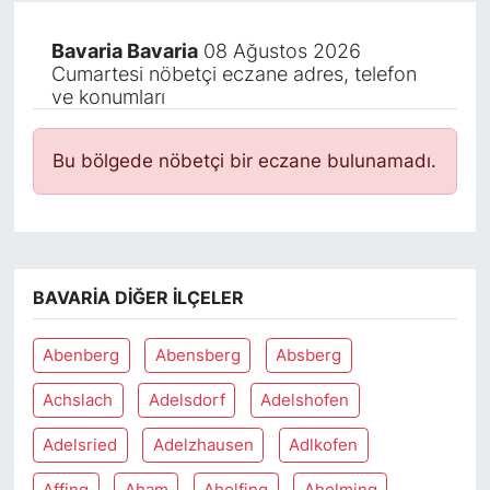
Bavaria Bavaria
08 Ağustos 2026
Cumartesi nöbetçi eczane adres, telefon
ve konumları
Bu bölgede nöbetçi bir eczane bulunamadı.
BAVARIA DIĞER İLÇELER
Abenberg
Abensberg
Absberg
Achslach
Adelsdorf
Adelshofen
Adelsried
Adelzhausen
Adlkofen
Affing
Aham
Aholfing
Aholming