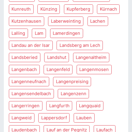
Kunreuth
Künzing
Kupferberg
Kürnach
Kutzenhausen
Laberweinting
Lachen
Lalling
Lam
Lamerdingen
Landau an der Isar
Landsberg am Lech
Landsberied
Landshut
Langenaltheim
Langenbach
Langenfeld
Langenmosen
Langenneufnach
Langenpreising
Langensendelbach
Langenzenn
Langerringen
Langfurth
Langquaid
Langweid
Lappersdorf
Lauben
Laudenbach
Lauf an der Pegnitz
Laufach