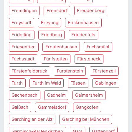
Fremdingen
Frensdorf
Freudenberg
Freystadt
Freyung
Frickenhausen
Fridolfing
Friedberg
Friedenfels
Friesenried
Frontenhausen
Fuchsmühl
Fuchsstadt
Fünfstetten
Fürsteneck
Fürstenfeldbruck
Fürstenstein
Fürstenzell
Furth
Furth im Wald
Füssen
Gablingen
Gachenbach
Gadheim
Gaimersheim
Gaißach
Gammelsdorf
Gangkofen
Garching an der Alz
Garching bei München
Garmisch-Partenkirchen
Gars
Gattendorf