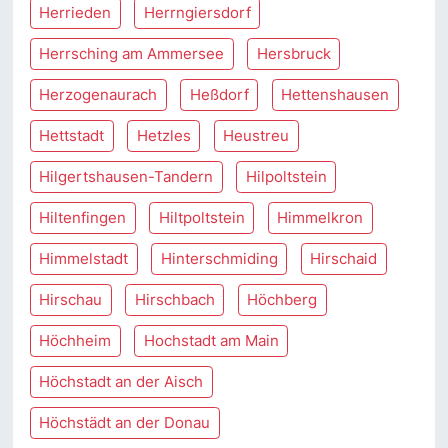
Herrieden
Herrngiersdorf
Herrsching am Ammersee
Hersbruck
Herzogenaurach
Heßdorf
Hettenshausen
Hettstadt
Hetzles
Heustreu
Hilgertshausen-Tandern
Hilpoltstein
Hiltenfingen
Hiltpoltstein
Himmelkron
Himmelstadt
Hinterschmiding
Hirschaid
Hirschau
Hirschbach
Höchberg
Höchheim
Hochstadt am Main
Höchstadt an der Aisch
Höchstädt an der Donau