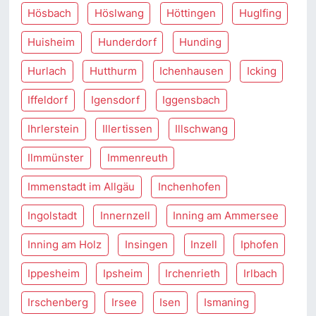
Hösbach
Höslwang
Höttingen
Huglfing
Huisheim
Hunderdorf
Hunding
Hurlach
Hutthurm
Ichenhausen
Icking
Iffeldorf
Igensdorf
Iggensbach
Ihrlerstein
Illertissen
Illschwang
Ilmmünster
Immenreuth
Immenstadt im Allgäu
Inchenhofen
Ingolstadt
Innernzell
Inning am Ammersee
Inning am Holz
Insingen
Inzell
Iphofen
Ippesheim
Ipsheim
Irchenrieth
Irlbach
Irschenberg
Irsee
Isen
Ismaning