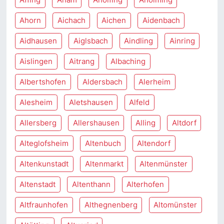
Ahorn
Aichach
Aichen
Aidenbach
Aidhausen
Aiglsbach
Aindling
Ainring
Aislingen
Aitrang
Albaching
Albertshofen
Aldersbach
Alerheim
Alesheim
Aletshausen
Alfeld
Allersberg
Allershausen
Alling
Altdorf
Alteglofsheim
Altenbuch
Altendorf
Altenkunstadt
Altenmarkt
Altenmünster
Altenstadt
Altenthann
Alterhofen
Altfraunhofen
Althegnenberg
Altomünster