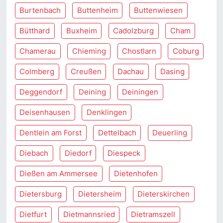
Burtenbach
Buttenheim
Buttenwiesen
Bütthard
Buxheim
Cadolzburg
Cham
Chamerau
Chieming
Chostlarn
Coburg
Colmberg
Creußen
Dachau
Dasing
Deggendorf
Deining
Deiningen
Deisenhausen
Denklingen
Dentlein am Forst
Dettelbach
Deuerling
Diebach
Diedorf
Diespeck
Dießen am Ammersee
Dietenhofen
Dietersburg
Dietersheim
Dieterskirchen
Dietfurt
Dietmannsried
Dietramszell