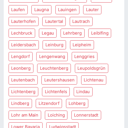
Laufen
Laugna
Lauingen
Lauter
Lauterhofen
Lautertal
Lautrach
Lechbruck
Legau
Lehrberg
Leiblfing
Leidersbach
Leinburg
Leipheim
Lengdorf
Lengenwang
Lenggries
Leonberg
Leuchtenberg
Leupoldsgrün
Leutenbach
Leutershausen
Lichtenau
Lichtenberg
Lichtenfels
Lindau
Lindberg
Litzendorf
Lohberg
Lohr am Main
Loiching
Lonnerstadt
Lower Bavaria
Ludwigsstadt