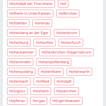
Höchstädt bei Thiersheim
Hof
Hofheim in Unterfranken
Hofkirchen
Hofstetten
Hohenau
Hohenberg an der Eger
Hohenbrunn
Hohenburg
Hohenfels
Hohenfurch
Hohenkammer
Höhenkirchen-Siegertsbrunn
Hohenlinden
Hohenpeißenberg
Hohenpolding
Hohenthann
Hohenwarth
Hollenbach
Hollfeld
Hollstadt
Holzgünz
Holzheim
Holzkirchen
Hopferau
Horgau
Hörgertshausen