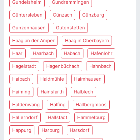
Gundelsheim
Gundremmingen
Güntersleben
Günzach
Günzburg
Gunzenhausen
Gutenstetten
Haag an der Amper
Haag in Oberbayern
Haar
Haarbach
Habach
Hafenlohr
Hagelstadt
Hagenbüchach
Hahnbach
Haibach
Haidmühle
Haimhausen
Haiming
Hainsfarth
Halblech
Haldenwang
Halfing
Hallbergmoos
Hallerndorf
Hallstadt
Hammelburg
Happurg
Harburg
Harsdorf