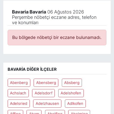
Bavaria Bavaria
06 Ağustos 2026
Perşembe nöbetçi eczane adres, telefon
ve konumları
Bu bölgede nöbetçi bir eczane bulunamadı.
BAVARIA DIĞER İLÇELER
Abenberg
Abensberg
Absberg
Achslach
Adelsdorf
Adelshofen
Adelsried
Adelzhausen
Adlkofen
Affing
Aham
Aholfing
Aholming