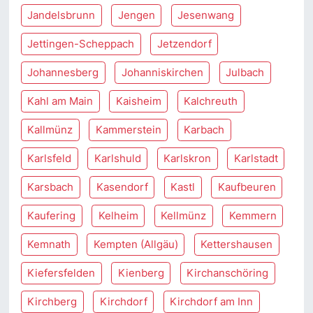
Jandelsbrunn
Jengen
Jesenwang
Jettingen-Scheppach
Jetzendorf
Johannesberg
Johanniskirchen
Julbach
Kahl am Main
Kaisheim
Kalchreuth
Kallmünz
Kammerstein
Karbach
Karlsfeld
Karlshuld
Karlskron
Karlstadt
Karsbach
Kasendorf
Kastl
Kaufbeuren
Kaufering
Kelheim
Kellmünz
Kemmern
Kemnath
Kempten (Allgäu)
Kettershausen
Kiefersfelden
Kienberg
Kirchanschöring
Kirchberg
Kirchdorf
Kirchdorf am Inn