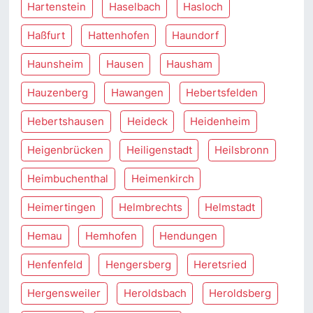
Hartenstein
Haselbach
Hasloch
Haßfurt
Hattenhofen
Haundorf
Haunsheim
Hausen
Hausham
Hauzenberg
Hawangen
Hebertsfelden
Hebertshausen
Heideck
Heidenheim
Heigenbrücken
Heiligenstadt
Heilsbronn
Heimbuchenthal
Heimenkirch
Heimertingen
Helmbrechts
Helmstadt
Hemau
Hemhofen
Hendungen
Henfenfeld
Hengersberg
Heretsried
Hergensweiler
Heroldsbach
Heroldsberg