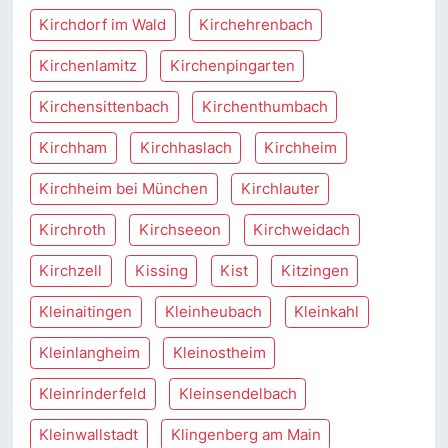
Kirchdorf im Wald
Kirchehrenbach
Kirchenlamitz
Kirchenpingarten
Kirchensittenbach
Kirchenthumbach
Kirchham
Kirchhaslach
Kirchheim
Kirchheim bei München
Kirchlauter
Kirchroth
Kirchseeon
Kirchweidach
Kirchzell
Kissing
Kist
Kitzingen
Kleinaitingen
Kleinheubach
Kleinkahl
Kleinlangheim
Kleinostheim
Kleinrinderfeld
Kleinsendelbach
Kleinwallstadt
Klingenberg am Main