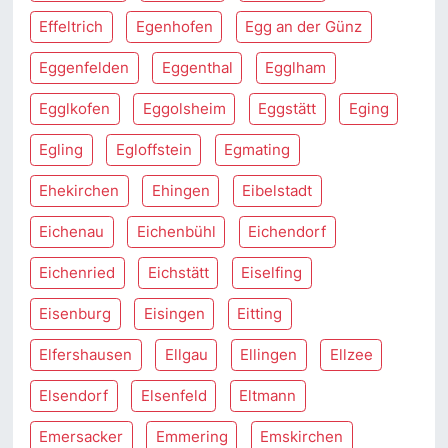
Effeltrich
Egenhofen
Egg an der Günz
Eggenfelden
Eggenthal
Egglham
Egglkofen
Eggolsheim
Eggstätt
Eging
Egling
Egloffstein
Egmating
Ehekirchen
Ehingen
Eibelstadt
Eichenau
Eichenbühl
Eichendorf
Eichenried
Eichstätt
Eiselfing
Eisenburg
Eisingen
Eitting
Elfershausen
Ellgau
Ellingen
Ellzee
Elsendorf
Elsenfeld
Eltmann
Emersacker
Emmering
Emskirchen