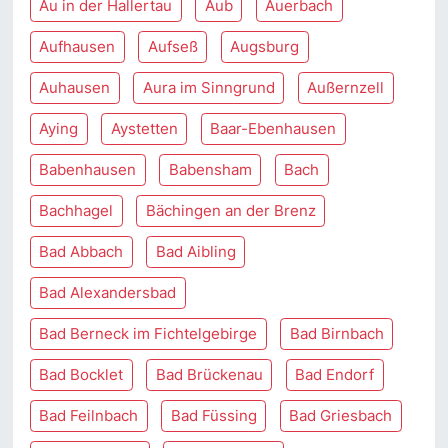
Au in der Hallertau
Aub
Auerbach
Aufhausen
Aufseß
Augsburg
Auhausen
Aura im Sinngrund
Außernzell
Aying
Aystetten
Baar-Ebenhausen
Babenhausen
Babensham
Bach
Bachhagel
Bächingen an der Brenz
Bad Abbach
Bad Aibling
Bad Alexandersbad
Bad Berneck im Fichtelgebirge
Bad Birnbach
Bad Bocklet
Bad Brückenau
Bad Endorf
Bad Feilnbach
Bad Füssing
Bad Griesbach