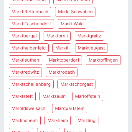
Markt Rettenbach
Markt Schwaben
Markt Taschendorf
Markt Wald
Marktbergel
Marktbreit
Marktgraitz
Marktheidenfeld
Marktl
Marktleugast
Marktleuthen
Marktoberdorf
Marktoffingen
Marktredwitz
Marktrodach
Marktschellenberg
Marktschorgast
Marktsteft
Marktzeuln
Marloffstein
Maroldsweisach
Marquartstein
Martinsheim
Marxheim
Marzling