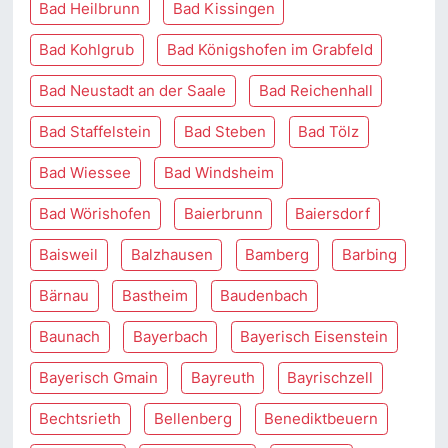
Bad Heilbrunn
Bad Kissingen
Bad Kohlgrub
Bad Königshofen im Grabfeld
Bad Neustadt an der Saale
Bad Reichenhall
Bad Staffelstein
Bad Steben
Bad Tölz
Bad Wiessee
Bad Windsheim
Bad Wörishofen
Baierbrunn
Baiersdorf
Baisweil
Balzhausen
Bamberg
Barbing
Bärnau
Bastheim
Baudenbach
Baunach
Bayerbach
Bayerisch Eisenstein
Bayerisch Gmain
Bayreuth
Bayrischzell
Bechtsrieth
Bellenberg
Benediktbeuern