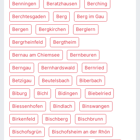
Benningen
Beratzhausen
Berching
Berchtesgaden
Berg
Berg im Gau
Bergen
Bergkirchen
Berglern
Bergrheinfeld
Bergtheim
Bernau am Chiemsee
Bernbeuren
Berngau
Bernhardswald
Bernried
Betzigau
Beutelsbach
Biberbach
Biburg
Bichl
Bidingen
Biebelried
Biessenhofen
Bindlach
Binswangen
Birkenfeld
Bischberg
Bischbrunn
Bischofsgrün
Bischofsheim an der Rhön