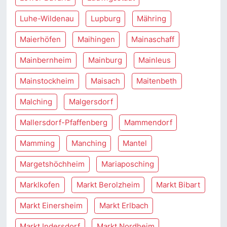
Luhe-Wildenau
Lupburg
Mähring
Maierhöfen
Maihingen
Mainaschaff
Mainbernheim
Mainburg
Mainleus
Mainstockheim
Maisach
Maitenbeth
Malching
Malgersdorf
Mallersdorf-Pfaffenberg
Mammendorf
Mamming
Manching
Mantel
Margetshöchheim
Mariaposching
Marklkofen
Markt Berolzheim
Markt Bibart
Markt Einersheim
Markt Erlbach
Markt Indersdorf
Markt Nordheim