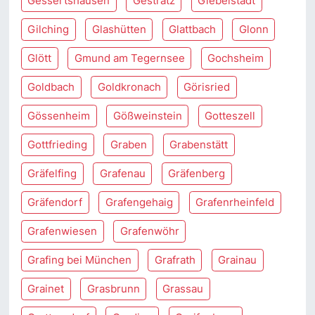
Gessertshausen
Gestratz
Giebelstadt
Gilching
Glashütten
Glattbach
Glonn
Glött
Gmund am Tegernsee
Gochsheim
Goldbach
Goldkronach
Görisried
Gössenheim
Gößweinstein
Gotteszell
Gottfrieding
Graben
Grabenstätt
Gräfelfing
Grafenau
Gräfenberg
Gräfendorf
Grafengehaig
Grafenrheinfeld
Grafenwiesen
Grafenwöhr
Grafing bei München
Grafrath
Grainau
Grainet
Grasbrunn
Grassau