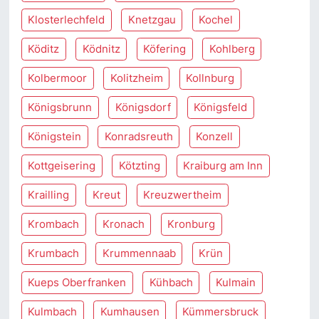
Klosterlechfeld
Knetzgau
Kochel
Köditz
Ködnitz
Köfering
Kohlberg
Kolbermoor
Kolitzheim
Kollnburg
Königsbrunn
Königsdorf
Königsfeld
Königstein
Konradsreuth
Konzell
Kottgeisering
Kötzting
Kraiburg am Inn
Krailling
Kreut
Kreuzwertheim
Krombach
Kronach
Kronburg
Krumbach
Krummennaab
Krün
Kueps Oberfranken
Kühbach
Kulmain
Kulmbach
Kumhausen
Kümmersbruck