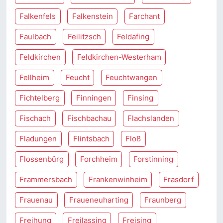
Falkenfels
Falkenstein
Farchant
Faulbach
Feilitzsch
Feldafing
Feldkirchen
Feldkirchen-Westerham
Fellheim
Feucht
Feuchtwangen
Fichtelberg
Finningen
Finsing
Fischach
Fischbachau
Flachslanden
Fladungen
Flintsbach
Floß
Flossenbürg
Forchheim
Forstinning
Frammersbach
Frankenwinheim
Frasdorf
Frauenau
Fraueneuharting
Fraunberg
Freihung
Freilassing
Freising