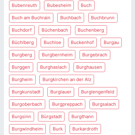
Bubenreuth
Bubesheim
Buch
Buch am Buchrain
Buchbach
Buchbrunn
Buchdorf
Büchenbach
Buchenberg
Büchlberg
Buchloe
Buckenhof
Burgau
Burgberg
Burgbernheim
Burgebrach
Burggen
Burghaslach
Burghausen
Burgheim
Burgkirchen an der Alz
Burgkunstadt
Burglauer
Burglengenfeld
Burgoberbach
Burgpreppach
Burgsalach
Burgsinn
Bürgstadt
Burgthann
Burgwindheim
Burk
Burkardroth