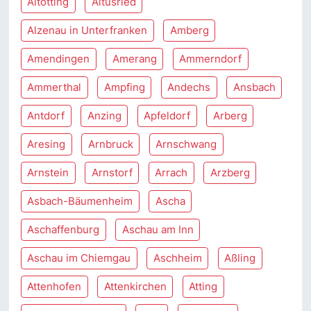
Altötting
Altusried
Alzenau in Unterfranken
Amberg
Amendingen
Amerang
Ammerndorf
Ammerthal
Ampfing
Andechs
Ansbach
Antdorf
Anzing
Apfeldorf
Arberg
Aresing
Arnbruck
Arnschwang
Arnstein
Arnstorf
Arrach
Arzberg
Asbach-Bäumenheim
Ascha
Aschaffenburg
Aschau am Inn
Aschau im Chiemgau
Aschheim
Aßling
Attenhofen
Attenkirchen
Atting