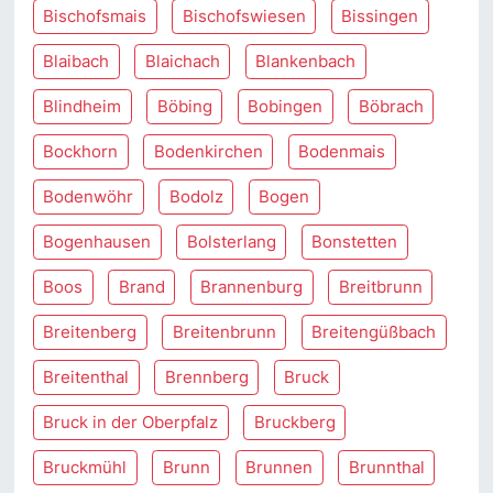
Bischofsmais
Bischofswiesen
Bissingen
Blaibach
Blaichach
Blankenbach
Blindheim
Böbing
Bobingen
Böbrach
Bockhorn
Bodenkirchen
Bodenmais
Bodenwöhr
Bodolz
Bogen
Bogenhausen
Bolsterlang
Bonstetten
Boos
Brand
Brannenburg
Breitbrunn
Breitenberg
Breitenbrunn
Breitengüßbach
Breitenthal
Brennberg
Bruck
Bruck in der Oberpfalz
Bruckberg
Bruckmühl
Brunn
Brunnen
Brunnthal