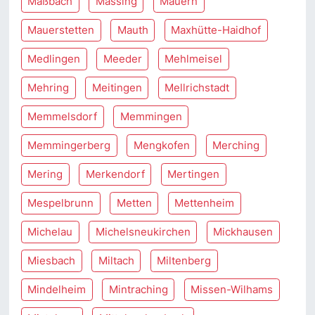
Maßbach
Massing
Mauern
Mauerstetten
Mauth
Maxhütte-Haidhof
Medlingen
Meeder
Mehlmeisel
Mehring
Meitingen
Mellrichstadt
Memmelsdorf
Memmingen
Memmingerberg
Mengkofen
Merching
Mering
Merkendorf
Mertingen
Mespelbrunn
Metten
Mettenheim
Michelau
Michelsneukirchen
Mickhausen
Miesbach
Miltach
Miltenberg
Mindelheim
Mintraching
Missen-Wilhams