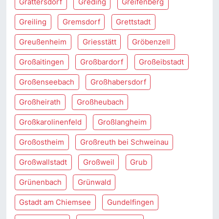
Grattersdorf
Greding
Greifenberg
Greiling
Gremsdorf
Grettstadt
Greußenheim
Griesstätt
Gröbenzell
Großaitingen
Großbardorf
Großeibstadt
Großenseebach
Großhabersdorf
Großheirath
Großheubach
Großkarolinenfeld
Großlangheim
Großostheim
Großreuth bei Schweinau
Großwallstadt
Großweil
Grub
Grünenbach
Grünwald
Gstadt am Chiemsee
Gundelfingen