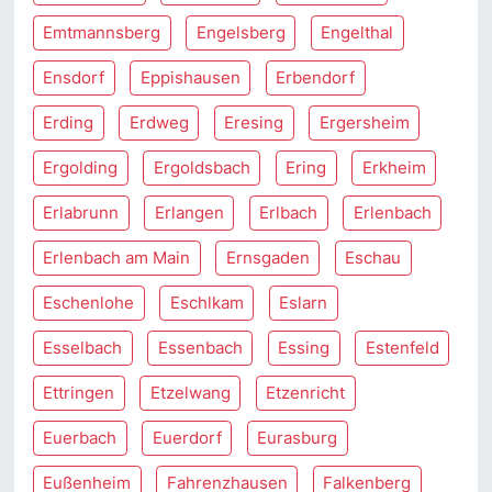
Emtmannsberg
Engelsberg
Engelthal
Ensdorf
Eppishausen
Erbendorf
Erding
Erdweg
Eresing
Ergersheim
Ergolding
Ergoldsbach
Ering
Erkheim
Erlabrunn
Erlangen
Erlbach
Erlenbach
Erlenbach am Main
Ernsgaden
Eschau
Eschenlohe
Eschlkam
Eslarn
Esselbach
Essenbach
Essing
Estenfeld
Ettringen
Etzelwang
Etzenricht
Euerbach
Euerdorf
Eurasburg
Eußenheim
Fahrenzhausen
Falkenberg