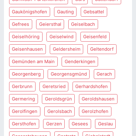
Gaukönigshofen
Gauting
Gebsattel
Gefrees
Geiersthal
Geiselbach
Geiselhöring
Geiselwind
Geisenfeld
Geisenhausen
Geldersheim
Geltendorf
Gemünden am Main
Genderkingen
Georgenberg
Georgensgmünd
Gerach
Gerbrunn
Geretsried
Gerhardshofen
Germering
Geroldsgrün
Geroldshausen
Gerolfingen
Gerolsbach
Gerolzhofen
Gersthofen
Gerzen
Gesees
Geslau