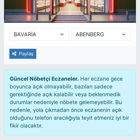
SİYASET
SAĞLIK
Paylaş
Güncel Nöbetçi Eczaneler.
Her eczane gece
boyunca açık olmayabilir, bazıları sadece
gerektiğinde açık kalabilir veya beklenmedik
durumlar nedeniyle nöbete gelemeyebilir. Bu
nedenle, yola çıkmadan önce eczanenin açık
olduğunu telefon aracılığıyla teyit etmeniz iyi bir
fikir olacaktır.