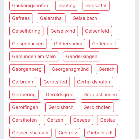
Gaukönigshofen
Gauting
Gebsattel
Gefrees
Geiersthal
Geiselbach
Geiselhöring
Geiselwind
Geisenfeld
Geisenhausen
Geldersheim
Geltendorf
Gemünden am Main
Genderkingen
Georgenberg
Georgensgmünd
Gerach
Gerbrunn
Geretsried
Gerhardshofen
Germering
Geroldsgrün
Geroldshausen
Gerolfingen
Gerolsbach
Gerolzhofen
Gersthofen
Gerzen
Gesees
Geslau
Gessertshausen
Gestratz
Giebelstadt