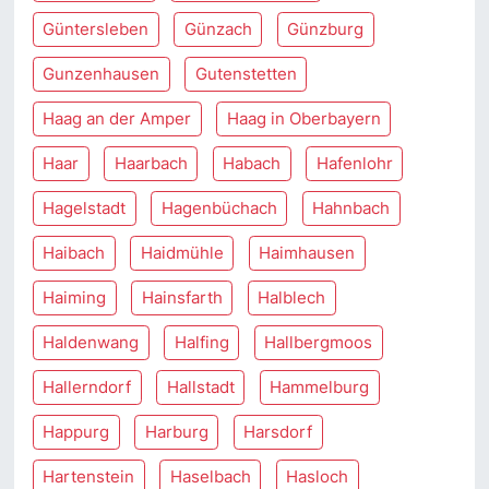
Güntersleben
Günzach
Günzburg
Gunzenhausen
Gutenstetten
Haag an der Amper
Haag in Oberbayern
Haar
Haarbach
Habach
Hafenlohr
Hagelstadt
Hagenbüchach
Hahnbach
Haibach
Haidmühle
Haimhausen
Haiming
Hainsfarth
Halblech
Haldenwang
Halfing
Hallbergmoos
Hallerndorf
Hallstadt
Hammelburg
Happurg
Harburg
Harsdorf
Hartenstein
Haselbach
Hasloch