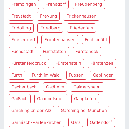
Fremdingen
Frensdorf
Freudenberg
Freystadt
Freyung
Frickenhausen
Fridolfing
Friedberg
Friedenfels
Friesenried
Frontenhausen
Fuchsmühl
Fuchsstadt
Fünfstetten
Fürsteneck
Fürstenfeldbruck
Fürstenstein
Fürstenzell
Furth
Furth im Wald
Füssen
Gablingen
Gachenbach
Gadheim
Gaimersheim
Gaißach
Gammelsdorf
Gangkofen
Garching an der Alz
Garching bei München
Garmisch-Partenkirchen
Gars
Gattendorf