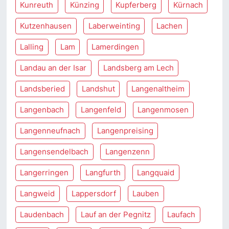
Kunreuth
Künzing
Kupferberg
Kürnach
Kutzenhausen
Laberweinting
Lachen
Lalling
Lam
Lamerdingen
Landau an der Isar
Landsberg am Lech
Landsberied
Landshut
Langenaltheim
Langenbach
Langenfeld
Langenmosen
Langenneufnach
Langenpreising
Langensendelbach
Langenzenn
Langerringen
Langfurth
Langquaid
Langweid
Lappersdorf
Lauben
Laudenbach
Lauf an der Pegnitz
Laufach