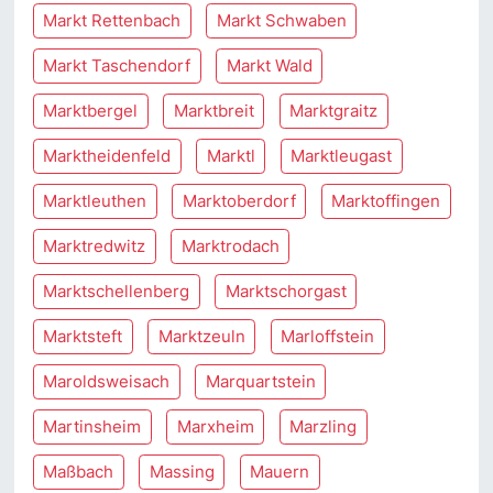
Markt Rettenbach
Markt Schwaben
Markt Taschendorf
Markt Wald
Marktbergel
Marktbreit
Marktgraitz
Marktheidenfeld
Marktl
Marktleugast
Marktleuthen
Marktoberdorf
Marktoffingen
Marktredwitz
Marktrodach
Marktschellenberg
Marktschorgast
Marktsteft
Marktzeuln
Marloffstein
Maroldsweisach
Marquartstein
Martinsheim
Marxheim
Marzling
Maßbach
Massing
Mauern