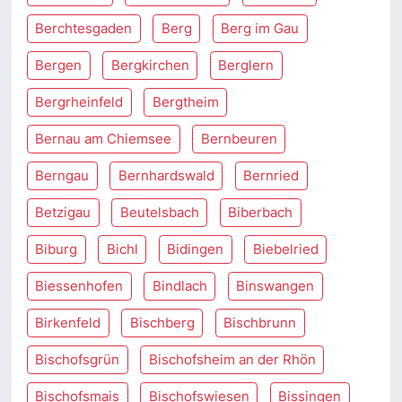
Berchtesgaden
Berg
Berg im Gau
Bergen
Bergkirchen
Berglern
Bergrheinfeld
Bergtheim
Bernau am Chiemsee
Bernbeuren
Berngau
Bernhardswald
Bernried
Betzigau
Beutelsbach
Biberbach
Biburg
Bichl
Bidingen
Biebelried
Biessenhofen
Bindlach
Binswangen
Birkenfeld
Bischberg
Bischbrunn
Bischofsgrün
Bischofsheim an der Rhön
Bischofsmais
Bischofswiesen
Bissingen