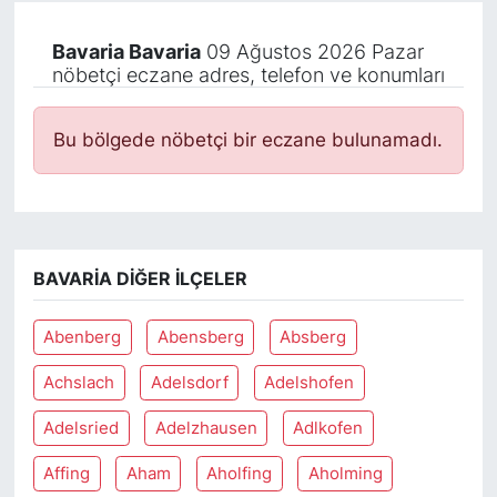
Bavaria Bavaria
09 Ağustos 2026 Pazar
nöbetçi eczane adres, telefon ve konumları
Bu bölgede nöbetçi bir eczane bulunamadı.
BAVARIA DIĞER İLÇELER
Abenberg
Abensberg
Absberg
Achslach
Adelsdorf
Adelshofen
Adelsried
Adelzhausen
Adlkofen
Affing
Aham
Aholfing
Aholming