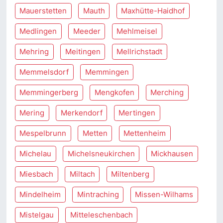
Mauerstetten
Mauth
Maxhütte-Haidhof
Medlingen
Meeder
Mehlmeisel
Mehring
Meitingen
Mellrichstadt
Memmelsdorf
Memmingen
Memmingerberg
Mengkofen
Merching
Mering
Merkendorf
Mertingen
Mespelbrunn
Metten
Mettenheim
Michelau
Michelsneukirchen
Mickhausen
Miesbach
Miltach
Miltenberg
Mindelheim
Mintraching
Missen-Wilhams
Mistelgau
Mitteleschenbach