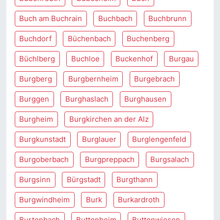
Buch am Buchrain
Buchbach
Buchbrunn
Buchdorf
Büchenbach
Buchenberg
Büchlberg
Buchloe
Buckenhof
Burgau
Burgberg
Burgbernheim
Burgebrach
Burggen
Burghaslach
Burghausen
Burgheim
Burgkirchen an der Alz
Burgkunstadt
Burglauer
Burglengenfeld
Burgoberbach
Burgpreppach
Burgsalach
Burgsinn
Bürgstadt
Burgthann
Burgwindheim
Burk
Burkardroth
Burtenbach
Buttenheim
Buttenwiesen