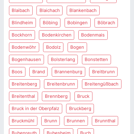
Blaibach
Blaichach
Blankenbach
Blindheim
Böbing
Bobingen
Böbrach
Bockhorn
Bodenkirchen
Bodenmais
Bodenwöhr
Bodolz
Bogen
Bogenhausen
Bolsterlang
Bonstetten
Boos
Brand
Brannenburg
Breitbrunn
Breitenberg
Breitenbrunn
Breitengüßbach
Breitenthal
Brennberg
Bruck
Bruck in der Oberpfalz
Bruckberg
Bruckmühl
Brunn
Brunnen
Brunnthal
Bubenreuth
Bubesheim
Buch