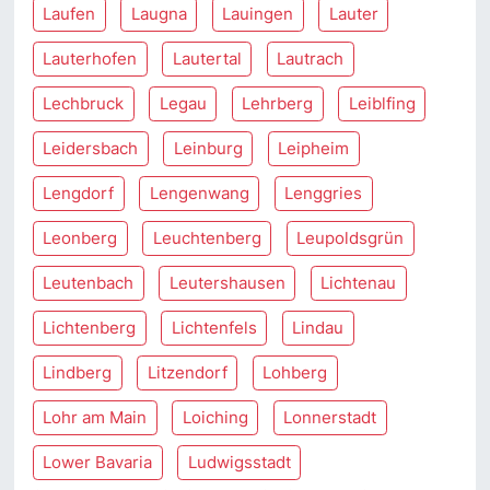
Laufen
Laugna
Lauingen
Lauter
Lauterhofen
Lautertal
Lautrach
Lechbruck
Legau
Lehrberg
Leiblfing
Leidersbach
Leinburg
Leipheim
Lengdorf
Lengenwang
Lenggries
Leonberg
Leuchtenberg
Leupoldsgrün
Leutenbach
Leutershausen
Lichtenau
Lichtenberg
Lichtenfels
Lindau
Lindberg
Litzendorf
Lohberg
Lohr am Main
Loiching
Lonnerstadt
Lower Bavaria
Ludwigsstadt