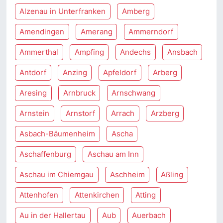
Alzenau in Unterfranken
Amberg
Amendingen
Amerang
Ammerndorf
Ammerthal
Ampfing
Andechs
Ansbach
Antdorf
Anzing
Apfeldorf
Arberg
Aresing
Arnbruck
Arnschwang
Arnstein
Arnstorf
Arrach
Arzberg
Asbach-Bäumenheim
Ascha
Aschaffenburg
Aschau am Inn
Aschau im Chiemgau
Aschheim
Aßling
Attenhofen
Attenkirchen
Atting
Au in der Hallertau
Aub
Auerbach