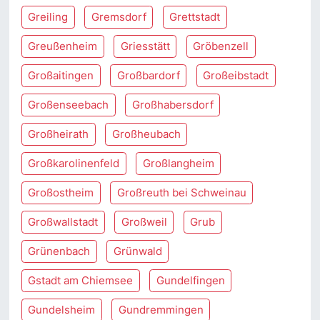
Greiling
Gremsdorf
Grettstadt
Greußenheim
Griesstätt
Gröbenzell
Großaitingen
Großbardorf
Großeibstadt
Großenseebach
Großhabersdorf
Großheirath
Großheubach
Großkarolinenfeld
Großlangheim
Großostheim
Großreuth bei Schweinau
Großwallstadt
Großweil
Grub
Grünenbach
Grünwald
Gstadt am Chiemsee
Gundelfingen
Gundelsheim
Gundremmingen