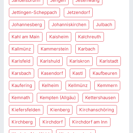
Jandelsbrunn
Jengen
Jesenwang
Jettingen-Scheppach
Jetzendorf
Johannesberg
Johanniskirchen
Julbach
Kahl am Main
Kaisheim
Kalchreuth
Kallmünz
Kammerstein
Karbach
Karlsfeld
Karlshuld
Karlskron
Karlstadt
Karsbach
Kasendorf
Kastl
Kaufbeuren
Kaufering
Kelheim
Kellmünz
Kemmern
Kemnath
Kempten (Allgäu)
Kettershausen
Kiefersfelden
Kienberg
Kirchanschöring
Kirchberg
Kirchdorf
Kirchdorf am Inn