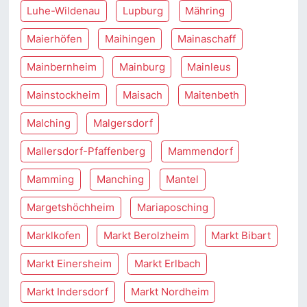
Luhe-Wildenau
Lupburg
Mähring
Maierhöfen
Maihingen
Mainaschaff
Mainbernheim
Mainburg
Mainleus
Mainstockheim
Maisach
Maitenbeth
Malching
Malgersdorf
Mallersdorf-Pfaffenberg
Mammendorf
Mamming
Manching
Mantel
Margetshöchheim
Mariaposching
Marklkofen
Markt Berolzheim
Markt Bibart
Markt Einersheim
Markt Erlbach
Markt Indersdorf
Markt Nordheim