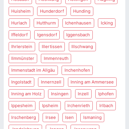
Huisheim
Hunderdorf
Hunding
Hurlach
Hutthurm
Ichenhausen
Icking
Iffeldorf
Igensdorf
Iggensbach
Ihrlerstein
Illertissen
Illschwang
Ilmmünster
Immenreuth
Immenstadt im Allgäu
Inchenhofen
Ingolstadt
Innernzell
Inning am Ammersee
Inning am Holz
Insingen
Inzell
Iphofen
Ippesheim
Ipsheim
Irchenrieth
Irlbach
Irschenberg
Irsee
Isen
Ismaning