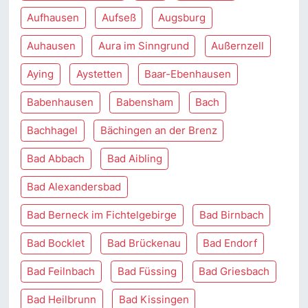
Aufhausen
Aufseß
Augsburg
Auhausen
Aura im Sinngrund
Außernzell
Aying
Aystetten
Baar-Ebenhausen
Babenhausen
Babensham
Bach
Bachhagel
Bächingen an der Brenz
Bad Abbach
Bad Aibling
Bad Alexandersbad
Bad Berneck im Fichtelgebirge
Bad Birnbach
Bad Bocklet
Bad Brückenau
Bad Endorf
Bad Feilnbach
Bad Füssing
Bad Griesbach
Bad Heilbrunn
Bad Kissingen