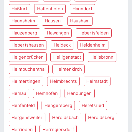
Haßfurt
Hattenhofen
Haundorf
Haunsheim
Hausen
Hausham
Hauzenberg
Hawangen
Hebertsfelden
Hebertshausen
Heideck
Heidenheim
Heigenbrücken
Heiligenstadt
Heilsbronn
Heimbuchenthal
Heimenkirch
Heimertingen
Helmbrechts
Helmstadt
Hemau
Hemhofen
Hendungen
Henfenfeld
Hengersberg
Heretsried
Hergensweiler
Heroldsbach
Heroldsberg
Herrieden
Herrngiersdorf