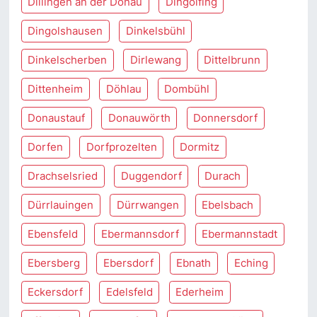
Dillingen an der Donau
Dingolfing
Dingolshausen
Dinkelsbühl
Dinkelscherben
Dirlewang
Dittelbrunn
Dittenheim
Döhlau
Dombühl
Donaustauf
Donauwörth
Donnersdorf
Dorfen
Dorfprozelten
Dormitz
Drachselsried
Duggendorf
Durach
Dürrlauingen
Dürrwangen
Ebelsbach
Ebensfeld
Ebermannsdorf
Ebermannstadt
Ebersberg
Ebersdorf
Ebnath
Eching
Eckersdorf
Edelsfeld
Ederheim