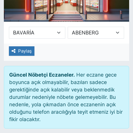
SİYASET
SAĞLIK
Paylaş
Güncel Nöbetçi Eczaneler.
Her eczane gece
boyunca açık olmayabilir, bazıları sadece
gerektiğinde açık kalabilir veya beklenmedik
durumlar nedeniyle nöbete gelemeyebilir. Bu
nedenle, yola çıkmadan önce eczanenin açık
olduğunu telefon aracılığıyla teyit etmeniz iyi bir
fikir olacaktır.