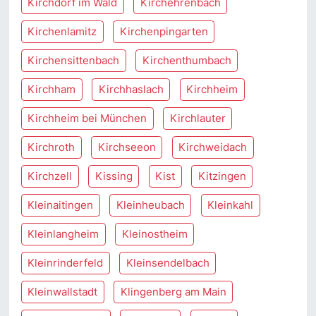
Kirchdorf im Wald
Kirchehrenbach
Kirchenlamitz
Kirchenpingarten
Kirchensittenbach
Kirchenthumbach
Kirchham
Kirchhaslach
Kirchheim
Kirchheim bei München
Kirchlauter
Kirchroth
Kirchseeon
Kirchweidach
Kirchzell
Kissing
Kist
Kitzingen
Kleinaitingen
Kleinheubach
Kleinkahl
Kleinlangheim
Kleinostheim
Kleinrinderfeld
Kleinsendelbach
Kleinwallstadt
Klingenberg am Main