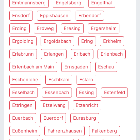
Emtmannsberg
Engelsberg
Engelthal
Ensdorf
Eppishausen
Erbendorf
Erding
Erdweg
Eresing
Ergersheim
Ergolding
Ergoldsbach
Ering
Erkheim
Erlabrunn
Erlangen
Erlbach
Erlenbach
Erlenbach am Main
Ernsgaden
Eschau
Eschenlohe
Eschlkam
Eslarn
Esselbach
Essenbach
Essing
Estenfeld
Ettringen
Etzelwang
Etzenricht
Euerbach
Euerdorf
Eurasburg
Eußenheim
Fahrenzhausen
Falkenberg