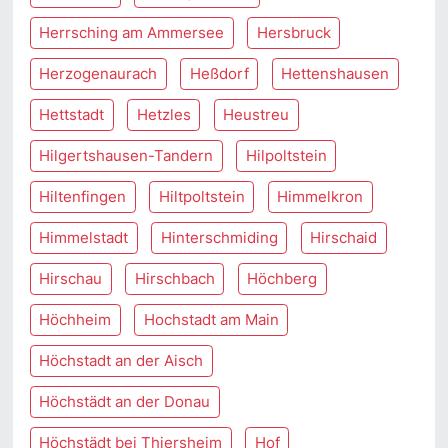
Herrsching am Ammersee
Hersbruck
Herzogenaurach
Heßdorf
Hettenshausen
Hettstadt
Hetzles
Heustreu
Hilgertshausen-Tandern
Hilpoltstein
Hiltenfingen
Hiltpoltstein
Himmelkron
Himmelstadt
Hinterschmiding
Hirschaid
Hirschau
Hirschbach
Höchberg
Höchheim
Hochstadt am Main
Höchstadt an der Aisch
Höchstädt an der Donau
Höchstädt bei Thiersheim
Hof