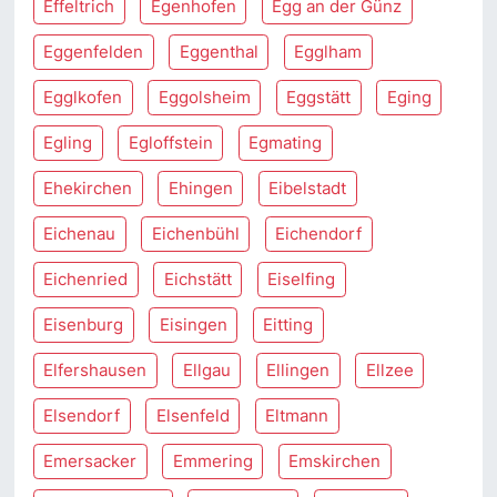
Effeltrich
Egenhofen
Egg an der Günz
Eggenfelden
Eggenthal
Egglham
Egglkofen
Eggolsheim
Eggstätt
Eging
Egling
Egloffstein
Egmating
Ehekirchen
Ehingen
Eibelstadt
Eichenau
Eichenbühl
Eichendorf
Eichenried
Eichstätt
Eiselfing
Eisenburg
Eisingen
Eitting
Elfershausen
Ellgau
Ellingen
Ellzee
Elsendorf
Elsenfeld
Eltmann
Emersacker
Emmering
Emskirchen