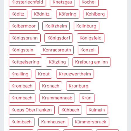
Klosterlechfeld
Knetzgau
Kochel
Köditz
Ködnitz
Köfering
Kohlberg
Kolbermoor
Kolitzheim
Kollnburg
Königsbrunn
Königsdorf
Königsfeld
Königstein
Konradsreuth
Konzell
Kottgeisering
Kötzting
Kraiburg am Inn
Krailling
Kreut
Kreuzwertheim
Krombach
Kronach
Kronburg
Krumbach
Krummennaab
Krün
Kueps Oberfranken
Kühbach
Kulmain
Kulmbach
Kumhausen
Kümmersbruck