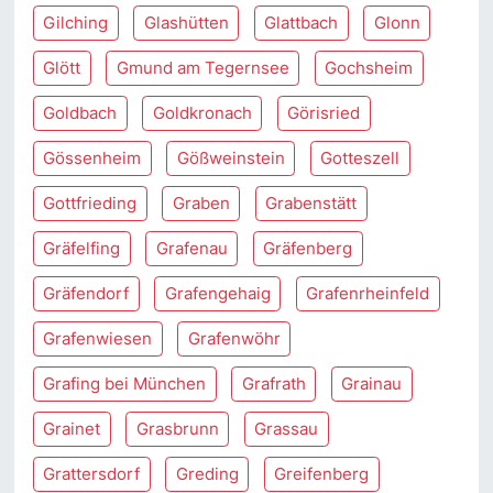
Gilching
Glashütten
Glattbach
Glonn
Glött
Gmund am Tegernsee
Gochsheim
Goldbach
Goldkronach
Görisried
Gössenheim
Gößweinstein
Gotteszell
Gottfrieding
Graben
Grabenstätt
Gräfelfing
Grafenau
Gräfenberg
Gräfendorf
Grafengehaig
Grafenrheinfeld
Grafenwiesen
Grafenwöhr
Grafing bei München
Grafrath
Grainau
Grainet
Grasbrunn
Grassau
Grattersdorf
Greding
Greifenberg