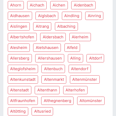
Ahorn
Aichach
Aichen
Aidenbach
Aidhausen
Aiglsbach
Aindling
Ainring
Aislingen
Aitrang
Albaching
Albertshofen
Aldersbach
Alerheim
Alesheim
Aletshausen
Alfeld
Allersberg
Allershausen
Alling
Altdorf
Alteglofsheim
Altenbuch
Altendorf
Altenkunstadt
Altenmarkt
Altenmünster
Altenstadt
Altenthann
Alterhofen
Altfraunhofen
Althegnenberg
Altomünster
Altötting
Altusried