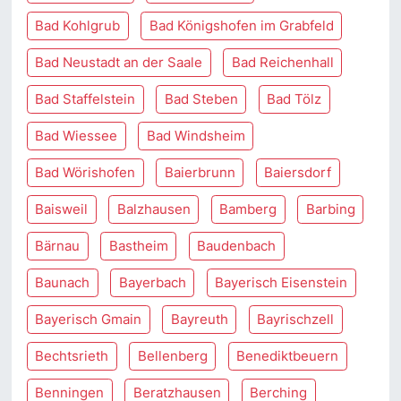
Bad Kohlgrub
Bad Königshofen im Grabfeld
Bad Neustadt an der Saale
Bad Reichenhall
Bad Staffelstein
Bad Steben
Bad Tölz
Bad Wiessee
Bad Windsheim
Bad Wörishofen
Baierbrunn
Baiersdorf
Baisweil
Balzhausen
Bamberg
Barbing
Bärnau
Bastheim
Baudenbach
Baunach
Bayerbach
Bayerisch Eisenstein
Bayerisch Gmain
Bayreuth
Bayrischzell
Bechtsrieth
Bellenberg
Benediktbeuern
Benningen
Beratzhausen
Berching