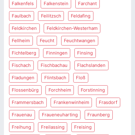
Falkenfels
Falkenstein
Farchant
Faulbach
Feilitzsch
Feldafing
Feldkirchen
Feldkirchen-Westerham
Fellheim
Feucht
Feuchtwangen
Fichtelberg
Finningen
Finsing
Fischach
Fischbachau
Flachslanden
Fladungen
Flintsbach
Floß
Flossenbürg
Forchheim
Forstinning
Frammersbach
Frankenwinheim
Frasdorf
Frauenau
Fraueneuharting
Fraunberg
Freihung
Freilassing
Freising