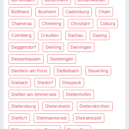
Bütthard
Buxheim
Cadolzburg
Cham
Chamerau
Chieming
Chostlarn
Coburg
Colmberg
Creußen
Dachau
Dasing
Deggendorf
Deining
Deiningen
Deisenhausen
Denklingen
Dentlein am Forst
Dettelbach
Deuerling
Diebach
Diedorf
Diespeck
Dießen am Ammersee
Dietenhofen
Dietersburg
Dietersheim
Dieterskirchen
Dietfurt
Dietmannsried
Dietramszell