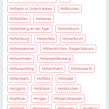
Hofheim in Unterfranken
Hofkirchen
Hofstetten
Hohenau
Hohenberg an der Eger
Hohenbrunn
Hohenburg
Hohenfels
Hohenfurch
Hohenkammer
Höhenkirchen-Siegertsbrunn
Hohenlinden
Hohenpeißenberg
Hohenpolding
Hohenthann
Hohenwarth
Hollenbach
Hollfeld
Hollstadt
Holzgünz
Holzheim
Holzkirchen
Hopferau
Horgau
Hörgertshausen
Hösbach
Höslwang
Höttingen
Huglfing