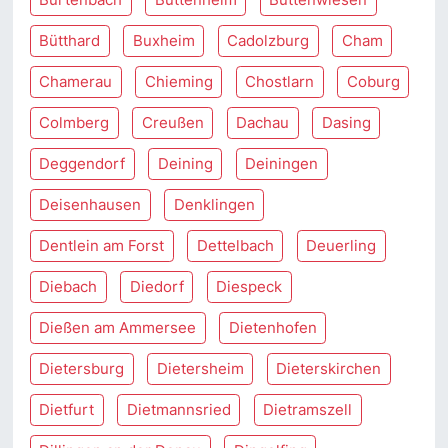
Bütthard
Buxheim
Cadolzburg
Cham
Chamerau
Chieming
Chostlarn
Coburg
Colmberg
Creußen
Dachau
Dasing
Deggendorf
Deining
Deiningen
Deisenhausen
Denklingen
Dentlein am Forst
Dettelbach
Deuerling
Diebach
Diedorf
Diespeck
Dießen am Ammersee
Dietenhofen
Dietersburg
Dietersheim
Dieterskirchen
Dietfurt
Dietmannsried
Dietramszell