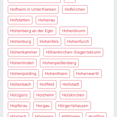
Hofheim in Unterfranken
Hofkirchen
Hofstetten
Hohenau
Hohenberg an der Eger
Hohenbrunn
Hohenburg
Hohenfels
Hohenfurch
Hohenkammer
Höhenkirchen-Siegertsbrunn
Hohenlinden
Hohenpeißenberg
Hohenpolding
Hohenthann
Hohenwarth
Hollenbach
Hollfeld
Hollstadt
Holzgünz
Holzheim
Holzkirchen
Hopferau
Horgau
Hörgertshausen
Hösbach
Höslwang
Höttingen
Huglfing