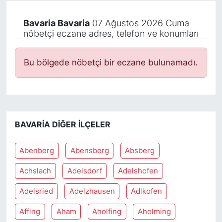
Bavaria Bavaria
07 Ağustos 2026 Cuma
nöbetçi eczane adres, telefon ve konumları
Bu bölgede nöbetçi bir eczane bulunamadı.
BAVARIA DIĞER İLÇELER
Abenberg
Abensberg
Absberg
Achslach
Adelsdorf
Adelshofen
Adelsried
Adelzhausen
Adlkofen
Affing
Aham
Aholfing
Aholming