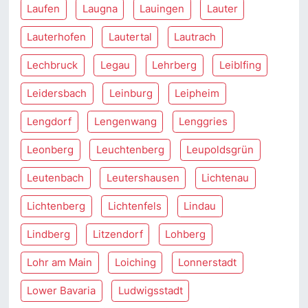
Laufen
Laugna
Lauingen
Lauter
Lauterhofen
Lautertal
Lautrach
Lechbruck
Legau
Lehrberg
Leiblfing
Leidersbach
Leinburg
Leipheim
Lengdorf
Lengenwang
Lenggries
Leonberg
Leuchtenberg
Leupoldsgrün
Leutenbach
Leutershausen
Lichtenau
Lichtenberg
Lichtenfels
Lindau
Lindberg
Litzendorf
Lohberg
Lohr am Main
Loiching
Lonnerstadt
Lower Bavaria
Ludwigsstadt