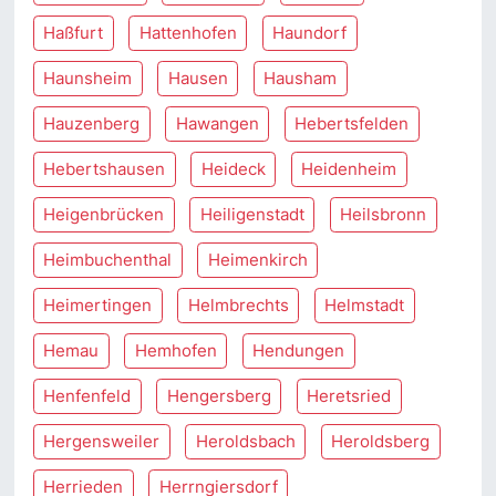
Haßfurt
Hattenhofen
Haundorf
Haunsheim
Hausen
Hausham
Hauzenberg
Hawangen
Hebertsfelden
Hebertshausen
Heideck
Heidenheim
Heigenbrücken
Heiligenstadt
Heilsbronn
Heimbuchenthal
Heimenkirch
Heimertingen
Helmbrechts
Helmstadt
Hemau
Hemhofen
Hendungen
Henfenfeld
Hengersberg
Heretsried
Hergensweiler
Heroldsbach
Heroldsberg
Herrieden
Herrngiersdorf