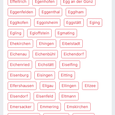
Effeltrich
Egenhofen
Egg an der Günz
Eggenfelden
Eggenthal
Egglham
Egglkofen
Eggolsheim
Eggstätt
Eging
Egling
Egloffstein
Egmating
Ehekirchen
Ehingen
Eibelstadt
Eichenau
Eichenbühl
Eichendorf
Eichenried
Eichstätt
Eiselfing
Eisenburg
Eisingen
Eitting
Elfershausen
Ellgau
Ellingen
Ellzee
Elsendorf
Elsenfeld
Eltmann
Emersacker
Emmering
Emskirchen