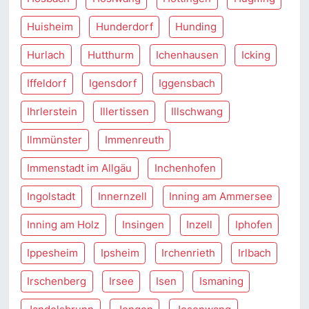
Huisheim
Hunderdorf
Hunding
Hurlach
Hutthurm
Ichenhausen
Icking
Iffeldorf
Igensdorf
Iggensbach
Ihrlerstein
Illertissen
Illschwang
Ilmmünster
Immenreuth
Immenstadt im Allgäu
Inchenhofen
Ingolstadt
Innernzell
Inning am Ammersee
Inning am Holz
Insingen
Inzell
Iphofen
Ippesheim
Ipsheim
Irchenrieth
Irlbach
Irschenberg
Irsee
Isen
Ismaning