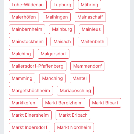
Luhe-Wildenau
Lupburg
Mähring
Maierhöfen
Maihingen
Mainaschaff
Mainbernheim
Mainburg
Mainleus
Mainstockheim
Maisach
Maitenbeth
Malching
Malgersdorf
Mallersdorf-Pfaffenberg
Mammendorf
Mamming
Manching
Mantel
Margetshöchheim
Mariaposching
Marklkofen
Markt Berolzheim
Markt Bibart
Markt Einersheim
Markt Erlbach
Markt Indersdorf
Markt Nordheim