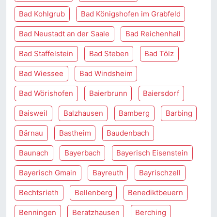
Bad Kohlgrub
Bad Königshofen im Grabfeld
Bad Neustadt an der Saale
Bad Reichenhall
Bad Staffelstein
Bad Steben
Bad Tölz
Bad Wiessee
Bad Windsheim
Bad Wörishofen
Baierbrunn
Baiersdorf
Baisweil
Balzhausen
Bamberg
Barbing
Bärnau
Bastheim
Baudenbach
Baunach
Bayerbach
Bayerisch Eisenstein
Bayerisch Gmain
Bayreuth
Bayrischzell
Bechtsrieth
Bellenberg
Benediktbeuern
Benningen
Beratzhausen
Berching