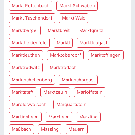
Markt Rettenbach
Markt Schwaben
Markt Taschendorf
Markt Wald
Marktbergel
Marktbreit
Marktgraitz
Marktheidenfeld
Marktl
Marktleugast
Marktleuthen
Marktoberdorf
Marktoffingen
Marktredwitz
Marktrodach
Marktschellenberg
Marktschorgast
Marktsteft
Marktzeuln
Marloffstein
Maroldsweisach
Marquartstein
Martinsheim
Marxheim
Marzling
Maßbach
Massing
Mauern