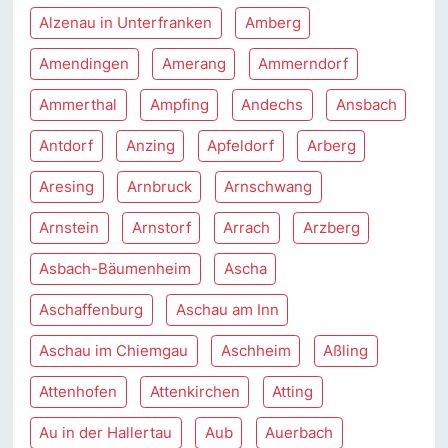
Alzenau in Unterfranken
Amberg
Amendingen
Amerang
Ammerndorf
Ammerthal
Ampfing
Andechs
Ansbach
Antdorf
Anzing
Apfeldorf
Arberg
Aresing
Arnbruck
Arnschwang
Arnstein
Arnstorf
Arrach
Arzberg
Asbach-Bäumenheim
Ascha
Aschaffenburg
Aschau am Inn
Aschau im Chiemgau
Aschheim
Aßling
Attenhofen
Attenkirchen
Atting
Au in der Hallertau
Aub
Auerbach