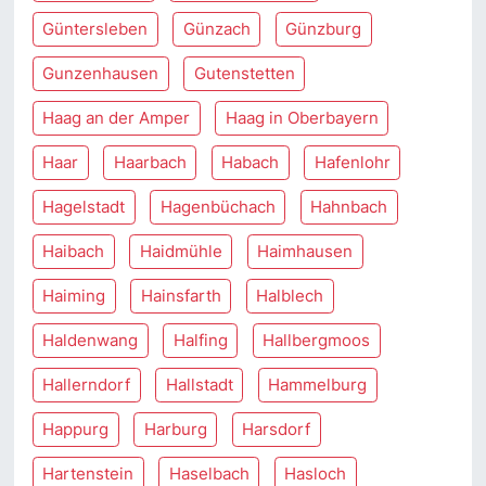
Güntersleben
Günzach
Günzburg
Gunzenhausen
Gutenstetten
Haag an der Amper
Haag in Oberbayern
Haar
Haarbach
Habach
Hafenlohr
Hagelstadt
Hagenbüchach
Hahnbach
Haibach
Haidmühle
Haimhausen
Haiming
Hainsfarth
Halblech
Haldenwang
Halfing
Hallbergmoos
Hallerndorf
Hallstadt
Hammelburg
Happurg
Harburg
Harsdorf
Hartenstein
Haselbach
Hasloch