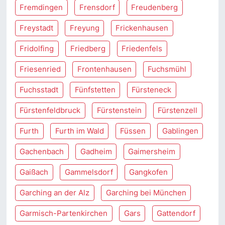
Fremdingen
Frensdorf
Freudenberg
Freystadt
Freyung
Frickenhausen
Fridolfing
Friedberg
Friedenfels
Friesenried
Frontenhausen
Fuchsmühl
Fuchsstadt
Fünfstetten
Fürsteneck
Fürstenfeldbruck
Fürstenstein
Fürstenzell
Furth
Furth im Wald
Füssen
Gablingen
Gachenbach
Gadheim
Gaimersheim
Gaißach
Gammelsdorf
Gangkofen
Garching an der Alz
Garching bei München
Garmisch-Partenkirchen
Gars
Gattendorf