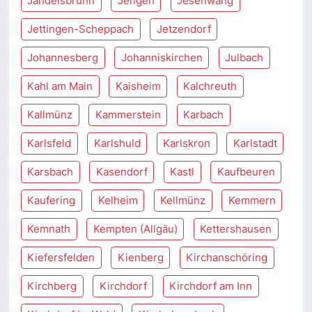
Jandelsbrunn
Jengen
Jesenwang
Jettingen-Scheppach
Jetzendorf
Johannesberg
Johanniskirchen
Julbach
Kahl am Main
Kaisheim
Kalchreuth
Kallmünz
Kammerstein
Karbach
Karlsfeld
Karlshuld
Karlskron
Karlstadt
Karsbach
Kasendorf
Kastl
Kaufbeuren
Kaufering
Kelheim
Kellmünz
Kemmern
Kemnath
Kempten (Allgäu)
Kettershausen
Kiefersfelden
Kienberg
Kirchanschöring
Kirchberg
Kirchdorf
Kirchdorf am Inn