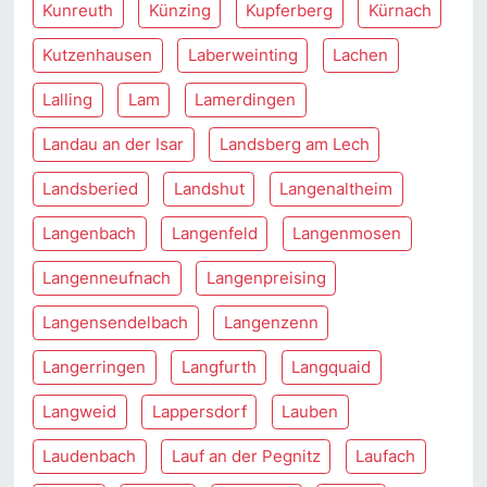
Kunreuth
Künzing
Kupferberg
Kürnach
Kutzenhausen
Laberweinting
Lachen
Lalling
Lam
Lamerdingen
Landau an der Isar
Landsberg am Lech
Landsberied
Landshut
Langenaltheim
Langenbach
Langenfeld
Langenmosen
Langenneufnach
Langenpreising
Langensendelbach
Langenzenn
Langerringen
Langfurth
Langquaid
Langweid
Lappersdorf
Lauben
Laudenbach
Lauf an der Pegnitz
Laufach