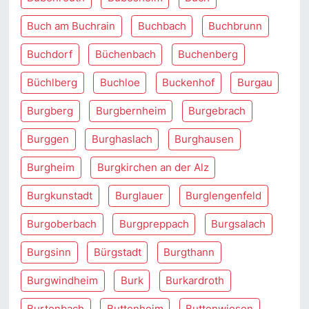
Buch am Buchrain
Buchbach
Buchbrunn
Buchdorf
Büchenbach
Buchenberg
Büchlberg
Buchloe
Buckenhof
Burgau
Burgberg
Burgbernheim
Burgebrach
Burggen
Burghaslach
Burghausen
Burgheim
Burgkirchen an der Alz
Burgkunstadt
Burglauer
Burglengenfeld
Burgoberbach
Burgpreppach
Burgsalach
Burgsinn
Bürgstadt
Burgthann
Burgwindheim
Burk
Burkardroth
Burtenbach
Buttenheim
Buttenwiesen