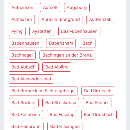
Aufhausen
Aufseß
Augsburg
Auhausen
Aura im Sinngrund
Außernzell
Aying
Aystetten
Baar-Ebenhausen
Babenhausen
Babensham
Bach
Bachhagel
Bächingen an der Brenz
Bad Abbach
Bad Aibling
Bad Alexandersbad
Bad Berneck im Fichtelgebirge
Bad Birnbach
Bad Bocklet
Bad Brückenau
Bad Endorf
Bad Feilnbach
Bad Füssing
Bad Griesbach
Bad Heilbrunn
Bad Kissingen