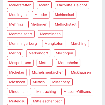
Mauerstetten
Mauth
Maxhütte-Haidhof
Medlingen
Meeder
Mehlmeisel
Mehring
Meitingen
Mellrichstadt
Memmelsdorf
Memmingen
Memmingerberg
Mengkofen
Merching
Mering
Merkendorf
Mertingen
Mespelbrunn
Metten
Mettenheim
Michelau
Michelsneukirchen
Mickhausen
Miesbach
Miltach
Miltenberg
Mindelheim
Mintraching
Missen-Wilhams
Mistelgau
Mitteleschenbach