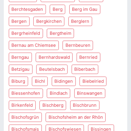
Berchtesgaden
Berg
Berg im Gau
Bergen
Bergkirchen
Berglern
Bergrheinfeld
Bergtheim
Bernau am Chiemsee
Bernbeuren
Berngau
Bernhardswald
Bernried
Betzigau
Beutelsbach
Biberbach
Biburg
Bichl
Bidingen
Biebelried
Biessenhofen
Bindlach
Binswangen
Birkenfeld
Bischberg
Bischbrunn
Bischofsgrün
Bischofsheim an der Rhön
Bischofsmais
Bischofswiesen
Bissingen