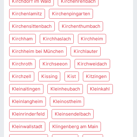
Kirchdorf im Wald
Kirchehrenbach
Kirchenlamitz
Kirchenpingarten
Kirchensittenbach
Kirchenthumbach
Kirchham
Kirchhaslach
Kirchheim
Kirchheim bei München
Kirchlauter
Kirchroth
Kirchseeon
Kirchweidach
Kirchzell
Kissing
Kist
Kitzingen
Kleinaitingen
Kleinheubach
Kleinkahl
Kleinlangheim
Kleinostheim
Kleinrinderfeld
Kleinsendelbach
Kleinwallstadt
Klingenberg am Main