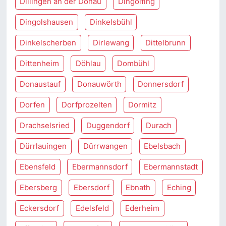
Dillingen an der Donau
Dingolfing
Dingolshausen
Dinkelsbühl
Dinkelscherben
Dirlewang
Dittelbrunn
Dittenheim
Döhlau
Dombühl
Donaustauf
Donauwörth
Donnersdorf
Dorfen
Dorfprozelten
Dormitz
Drachselsried
Duggendorf
Durach
Dürrlauingen
Dürrwangen
Ebelsbach
Ebensfeld
Ebermannsdorf
Ebermannstadt
Ebersberg
Ebersdorf
Ebnath
Eching
Eckersdorf
Edelsfeld
Ederheim