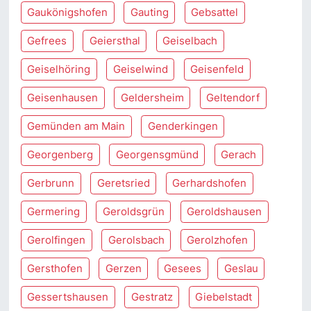
Gaukönigshofen
Gauting
Gebsattel
Gefrees
Geiersthal
Geiselbach
Geiselhöring
Geiselwind
Geisenfeld
Geisenhausen
Geldersheim
Geltendorf
Gemünden am Main
Genderkingen
Georgenberg
Georgensgmünd
Gerach
Gerbrunn
Geretsried
Gerhardshofen
Germering
Geroldsgrün
Geroldshausen
Gerolfingen
Gerolsbach
Gerolzhofen
Gersthofen
Gerzen
Gesees
Geslau
Gessertshausen
Gestratz
Giebelstadt