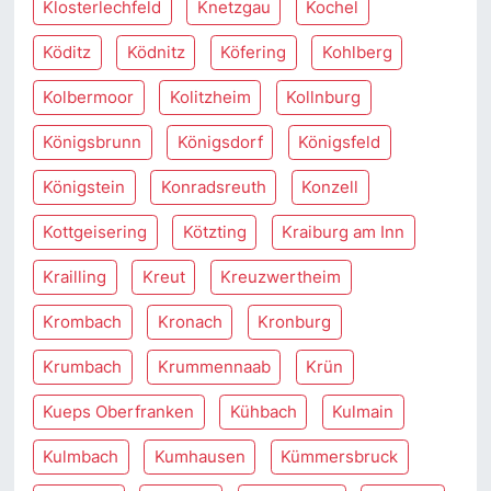
Klosterlechfeld
Knetzgau
Kochel
Köditz
Ködnitz
Köfering
Kohlberg
Kolbermoor
Kolitzheim
Kollnburg
Königsbrunn
Königsdorf
Königsfeld
Königstein
Konradsreuth
Konzell
Kottgeisering
Kötzting
Kraiburg am Inn
Krailling
Kreut
Kreuzwertheim
Krombach
Kronach
Kronburg
Krumbach
Krummennaab
Krün
Kueps Oberfranken
Kühbach
Kulmain
Kulmbach
Kumhausen
Kümmersbruck