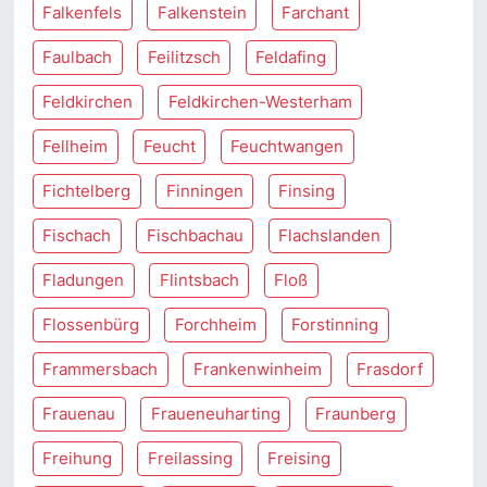
Falkenfels
Falkenstein
Farchant
Faulbach
Feilitzsch
Feldafing
Feldkirchen
Feldkirchen-Westerham
Fellheim
Feucht
Feuchtwangen
Fichtelberg
Finningen
Finsing
Fischach
Fischbachau
Flachslanden
Fladungen
Flintsbach
Floß
Flossenbürg
Forchheim
Forstinning
Frammersbach
Frankenwinheim
Frasdorf
Frauenau
Fraueneuharting
Fraunberg
Freihung
Freilassing
Freising