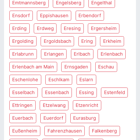
Emtmannsberg
Engelsberg
Engelthal
Ensdorf
Eppishausen
Erbendorf
Erding
Erdweg
Eresing
Ergersheim
Ergolding
Ergoldsbach
Ering
Erkheim
Erlabrunn
Erlangen
Erlbach
Erlenbach
Erlenbach am Main
Ernsgaden
Eschau
Eschenlohe
Eschlkam
Eslarn
Esselbach
Essenbach
Essing
Estenfeld
Ettringen
Etzelwang
Etzenricht
Euerbach
Euerdorf
Eurasburg
Eußenheim
Fahrenzhausen
Falkenberg