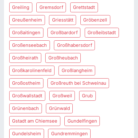
Greiling
Gremsdorf
Grettstadt
Greußenheim
Griesstätt
Gröbenzell
Großaitingen
Großbardorf
Großeibstadt
Großenseebach
Großhabersdorf
Großheirath
Großheubach
Großkarolinenfeld
Großlangheim
Großostheim
Großreuth bei Schweinau
Großwallstadt
Großweil
Grub
Grünenbach
Grünwald
Gstadt am Chiemsee
Gundelfingen
Gundelsheim
Gundremmingen