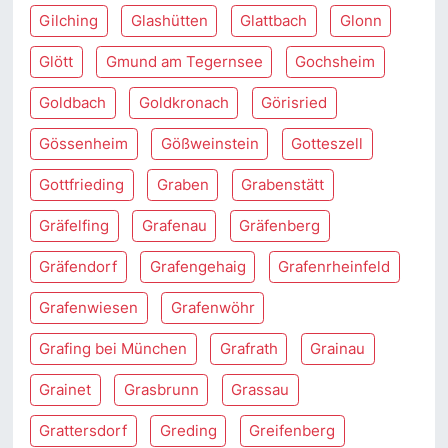
Gilching
Glashütten
Glattbach
Glonn
Glött
Gmund am Tegernsee
Gochsheim
Goldbach
Goldkronach
Görisried
Gössenheim
Gößweinstein
Gotteszell
Gottfrieding
Graben
Grabenstätt
Gräfelfing
Grafenau
Gräfenberg
Gräfendorf
Grafengehaig
Grafenrheinfeld
Grafenwiesen
Grafenwöhr
Grafing bei München
Grafrath
Grainau
Grainet
Grasbrunn
Grassau
Grattersdorf
Greding
Greifenberg