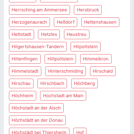
Herrsching am Ammersee
Hersbruck
Herzogenaurach
Heßdorf
Hettenshausen
Hettstadt
Hetzles
Heustreu
Hilgertshausen-Tandern
Hilpoltstein
Hiltenfingen
Hiltpoltstein
Himmelkron
Himmelstadt
Hinterschmiding
Hirschaid
Hirschau
Hirschbach
Höchberg
Höchheim
Hochstadt am Main
Höchstadt an der Aisch
Höchstädt an der Donau
Höchstädt bei Thiersheim
Hof