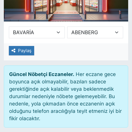
SİYASET
SAĞLIK
Paylaş
Güncel Nöbetçi Eczaneler.
Her eczane gece
boyunca açık olmayabilir, bazıları sadece
gerektiğinde açık kalabilir veya beklenmedik
durumlar nedeniyle nöbete gelemeyebilir. Bu
nedenle, yola çıkmadan önce eczanenin açık
olduğunu telefon aracılığıyla teyit etmeniz iyi bir
fikir olacaktır.