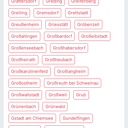
Grattersdorf
Greding
Greifenberg
Greiling
Gremsdorf
Grettstadt
Greußenheim
Griesstätt
Gröbenzell
Großaitingen
Großbardorf
Großeibstadt
Großenseebach
Großhabersdorf
Großheirath
Großheubach
Großkarolinenfeld
Großlangheim
Großostheim
Großreuth bei Schweinau
Großwallstadt
Großweil
Grub
Grünenbach
Grünwald
Gstadt am Chiemsee
Gundelfingen