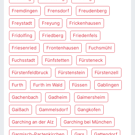
Fremdingen
Frensdorf
Freudenberg
Freystadt
Freyung
Frickenhausen
Fridolfing
Friedberg
Friedenfels
Friesenried
Frontenhausen
Fuchsmühl
Fuchsstadt
Fünfstetten
Fürsteneck
Fürstenfeldbruck
Fürstenstein
Fürstenzell
Furth
Furth im Wald
Füssen
Gablingen
Gachenbach
Gadheim
Gaimersheim
Gaißach
Gammelsdorf
Gangkofen
Garching an der Alz
Garching bei München
Garmisch-Partenkirchen
Gars
Gattendorf