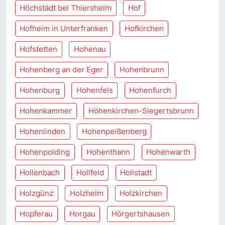
Höchstädt bei Thiersheim
Hof
Hofheim in Unterfranken
Hofkirchen
Hofstetten
Hohenau
Hohenberg an der Eger
Hohenbrunn
Hohenburg
Hohenfels
Hohenfurch
Hohenkammer
Höhenkirchen-Siegertsbrunn
Hohenlinden
Hohenpeißenberg
Hohenpolding
Hohenthann
Hohenwarth
Hollenbach
Hollfeld
Hollstadt
Holzgünz
Holzheim
Holzkirchen
Hopferau
Horgau
Hörgertshausen