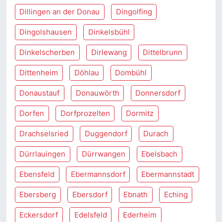
Dillingen an der Donau
Dingolfing
Dingolshausen
Dinkelsbühl
Dinkelscherben
Dirlewang
Dittelbrunn
Dittenheim
Döhlau
Dombühl
Donaustauf
Donauwörth
Donnersdorf
Dorfen
Dorfprozelten
Dormitz
Drachselsried
Duggendorf
Durach
Dürrlauingen
Dürrwangen
Ebelsbach
Ebensfeld
Ebermannsdorf
Ebermannstadt
Ebersberg
Ebersdorf
Ebnath
Eching
Eckersdorf
Edelsfeld
Ederheim