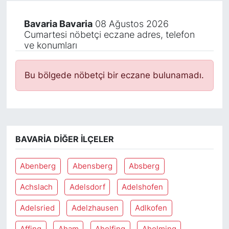
Bavaria Bavaria
08 Ağustos 2026
Cumartesi nöbetçi eczane adres, telefon
ve konumları
Bu bölgede nöbetçi bir eczane bulunamadı.
BAVARIA DIĞER İLÇELER
Abenberg
Abensberg
Absberg
Achslach
Adelsdorf
Adelshofen
Adelsried
Adelzhausen
Adlkofen
Affing
Aham
Aholfing
Aholming