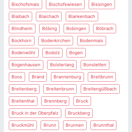
Bischofsmais
Bischofswiesen
Bissingen
Blaibach
Blaichach
Blankenbach
Blindheim
Böbing
Bobingen
Böbrach
Bockhorn
Bodenkirchen
Bodenmais
Bodenwöhr
Bodolz
Bogen
Bogenhausen
Bolsterlang
Bonstetten
Boos
Brand
Brannenburg
Breitbrunn
Breitenberg
Breitenbrunn
Breitengüßbach
Breitenthal
Brennberg
Bruck
Bruck in der Oberpfalz
Bruckberg
Bruckmühl
Brunn
Brunnen
Brunnthal