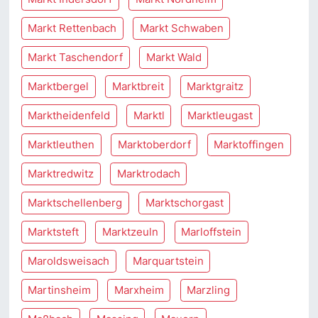
Markt Rettenbach
Markt Schwaben
Markt Taschendorf
Markt Wald
Marktbergel
Marktbreit
Marktgraitz
Marktheidenfeld
Marktl
Marktleugast
Marktleuthen
Marktoberdorf
Marktoffingen
Marktredwitz
Marktrodach
Marktschellenberg
Marktschorgast
Marktsteft
Marktzeuln
Marloffstein
Maroldsweisach
Marquartstein
Martinsheim
Marxheim
Marzling