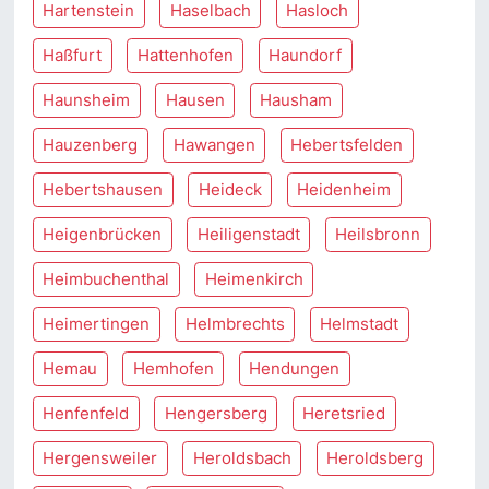
Hartenstein
Haselbach
Hasloch
Haßfurt
Hattenhofen
Haundorf
Haunsheim
Hausen
Hausham
Hauzenberg
Hawangen
Hebertsfelden
Hebertshausen
Heideck
Heidenheim
Heigenbrücken
Heiligenstadt
Heilsbronn
Heimbuchenthal
Heimenkirch
Heimertingen
Helmbrechts
Helmstadt
Hemau
Hemhofen
Hendungen
Henfenfeld
Hengersberg
Heretsried
Hergensweiler
Heroldsbach
Heroldsberg