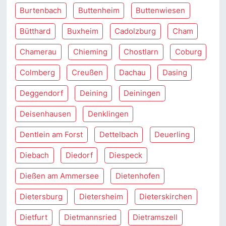
Burtenbach
Buttenheim
Buttenwiesen
Bütthard
Buxheim
Cadolzburg
Cham
Chamerau
Chieming
Chostlarn
Coburg
Colmberg
Creußen
Dachau
Dasing
Deggendorf
Deining
Deiningen
Deisenhausen
Denklingen
Dentlein am Forst
Dettelbach
Deuerling
Diebach
Diedorf
Diespeck
Dießen am Ammersee
Dietenhofen
Dietersburg
Dietersheim
Dieterskirchen
Dietfurt
Dietmannsried
Dietramszell