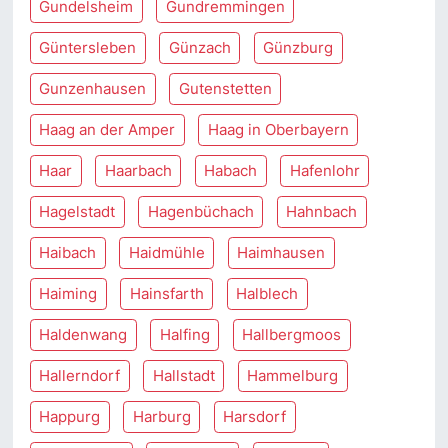
Gundelsheim
Gundremmingen
Güntersleben
Günzach
Günzburg
Gunzenhausen
Gutenstetten
Haag an der Amper
Haag in Oberbayern
Haar
Haarbach
Habach
Hafenlohr
Hagelstadt
Hagenbüchach
Hahnbach
Haibach
Haidmühle
Haimhausen
Haiming
Hainsfarth
Halblech
Haldenwang
Halfing
Hallbergmoos
Hallerndorf
Hallstadt
Hammelburg
Happurg
Harburg
Harsdorf