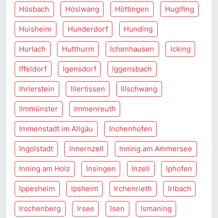
Hösbach
Höslwang
Höttingen
Huglfing
Huisheim
Hunderdorf
Hunding
Hurlach
Hutthurm
Ichenhausen
Icking
Iffeldorf
Igensdorf
Iggensbach
Ihrlerstein
Illertissen
Illschwang
Ilmmünster
Immenreuth
Immenstadt im Allgäu
Inchenhofen
Ingolstadt
Innernzell
Inning am Ammersee
Inning am Holz
Insingen
Inzell
Iphofen
Ippesheim
Ipsheim
Irchenrieth
Irlbach
Irschenberg
Irsee
Isen
Ismaning