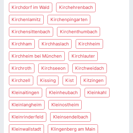
Kirchdorf im Wald
Kirchehrenbach
Kirchenlamitz
Kirchenpingarten
Kirchensittenbach
Kirchenthumbach
Kirchham
Kirchhaslach
Kirchheim
Kirchheim bei München
Kirchlauter
Kirchroth
Kirchseeon
Kirchweidach
Kirchzell
Kissing
Kist
Kitzingen
Kleinaitingen
Kleinheubach
Kleinkahl
Kleinlangheim
Kleinostheim
Kleinrinderfeld
Kleinsendelbach
Kleinwallstadt
Klingenberg am Main