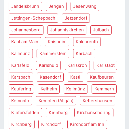
Jandelsbrunn
Jengen
Jesenwang
Jettingen-Scheppach
Jetzendorf
Johannesberg
Johanniskirchen
Julbach
Kahl am Main
Kaisheim
Kalchreuth
Kallmünz
Kammerstein
Karbach
Karlsfeld
Karlshuld
Karlskron
Karlstadt
Karsbach
Kasendorf
Kastl
Kaufbeuren
Kaufering
Kelheim
Kellmünz
Kemmern
Kemnath
Kempten (Allgäu)
Kettershausen
Kiefersfelden
Kienberg
Kirchanschöring
Kirchberg
Kirchdorf
Kirchdorf am Inn