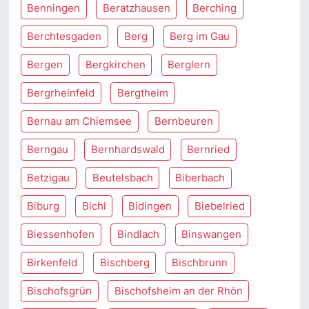
Benningen
Beratzhausen
Berching
Berchtesgaden
Berg
Berg im Gau
Bergen
Bergkirchen
Berglern
Bergrheinfeld
Bergtheim
Bernau am Chiemsee
Bernbeuren
Berngau
Bernhardswald
Bernried
Betzigau
Beutelsbach
Biberbach
Biburg
Bichl
Bidingen
Biebelried
Biessenhofen
Bindlach
Binswangen
Birkenfeld
Bischberg
Bischbrunn
Bischofsgrün
Bischofsheim an der Rhön