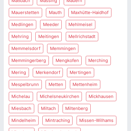
Maßbach
Massing
Mauern
Mauerstetten
Mauth
Maxhütte-Haidhof
Medlingen
Meeder
Mehlmeisel
Mehring
Meitingen
Mellrichstadt
Memmelsdorf
Memmingen
Memmingerberg
Mengkofen
Merching
Mering
Merkendorf
Mertingen
Mespelbrunn
Metten
Mettenheim
Michelau
Michelsneukirchen
Mickhausen
Miesbach
Miltach
Miltenberg
Mindelheim
Mintraching
Missen-Wilhams