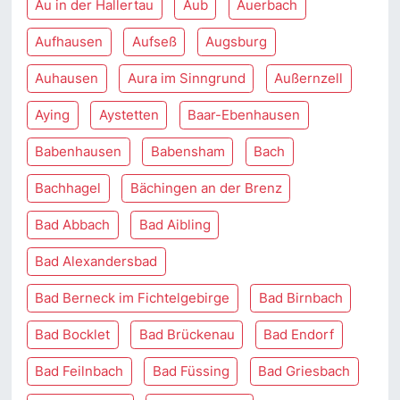
Au in der Hallertau
Aub
Auerbach
Aufhausen
Aufseß
Augsburg
Auhausen
Aura im Sinngrund
Außernzell
Aying
Aystetten
Baar-Ebenhausen
Babenhausen
Babensham
Bach
Bachhagel
Bächingen an der Brenz
Bad Abbach
Bad Aibling
Bad Alexandersbad
Bad Berneck im Fichtelgebirge
Bad Birnbach
Bad Bocklet
Bad Brückenau
Bad Endorf
Bad Feilnbach
Bad Füssing
Bad Griesbach