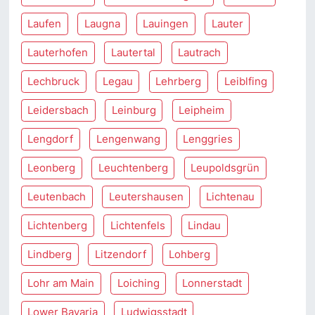
Laufen
Laugna
Lauingen
Lauter
Lauterhofen
Lautertal
Lautrach
Lechbruck
Legau
Lehrberg
Leiblfing
Leidersbach
Leinburg
Leipheim
Lengdorf
Lengenwang
Lenggries
Leonberg
Leuchtenberg
Leupoldsgrün
Leutenbach
Leutershausen
Lichtenau
Lichtenberg
Lichtenfels
Lindau
Lindberg
Litzendorf
Lohberg
Lohr am Main
Loiching
Lonnerstadt
Lower Bavaria
Ludwigsstadt