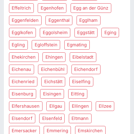
Effeltrich
Egenhofen
Egg an der Günz
Eggenfelden
Eggenthal
Egglham
Egglkofen
Eggolsheim
Eggstätt
Eging
Egling
Egloffstein
Egmating
Ehekirchen
Ehingen
Eibelstadt
Eichenau
Eichenbühl
Eichendorf
Eichenried
Eichstätt
Eiselfing
Eisenburg
Eisingen
Eitting
Elfershausen
Ellgau
Ellingen
Ellzee
Elsendorf
Elsenfeld
Eltmann
Emersacker
Emmering
Emskirchen