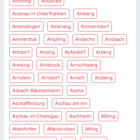
Altötting
Altusried
Alzenau in Unterfranken
Amberg
Amendingen
Amerang
Ammerndorf
Ammerthal
Ampfing
Andechs
Ansbach
Antdorf
Anzing
Apfeldorf
Arberg
Aresing
Arnbruck
Arnschwang
Arnstein
Arnstorf
Arrach
Arzberg
Asbach-Bäumenheim
Ascha
Aschaffenburg
Aschau am Inn
Aschau im Chiemgau
Aschheim
Aßling
Attenhofen
Attenkirchen
Atting