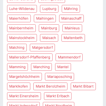
Luhe-Wildenau
Lupburg
Mähring
Maierhöfen
Maihingen
Mainaschaff
Mainbernheim
Mainburg
Mainleus
Mainstockheim
Maisach
Maitenbeth
Malching
Malgersdorf
Mallersdorf-Pfaffenberg
Mammendorf
Mamming
Manching
Mantel
Margetshöchheim
Mariaposching
Marklkofen
Markt Berolzheim
Markt Bibart
Markt Einersheim
Markt Erlbach
Markt Indersdorf
Markt Nordheim