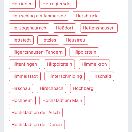
Herrieden
Herrngiersdorf
Herrsching am Ammersee
Hersbruck
Herzogenaurach
Heßdorf
Hettenshausen
Hettstadt
Hetzles
Heustreu
Hilgertshausen-Tandern
Hilpoltstein
Hiltenfingen
Hiltpoltstein
Himmelkron
Himmelstadt
Hinterschmiding
Hirschaid
Hirschau
Hirschbach
Höchberg
Höchheim
Hochstadt am Main
Höchstadt an der Aisch
Höchstädt an der Donau