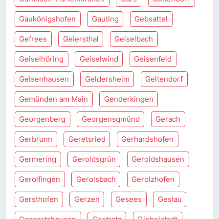
Gaukönigshofen
Gauting
Gebsattel
Gefrees
Geiersthal
Geiselbach
Geiselhöring
Geiselwind
Geisenfeld
Geisenhausen
Geldersheim
Geltendorf
Gemünden am Main
Genderkingen
Georgenberg
Georgensgmünd
Gerach
Gerbrunn
Geretsried
Gerhardshofen
Germering
Geroldsgrün
Geroldshausen
Gerolfingen
Gerolsbach
Gerolzhofen
Gersthofen
Gerzen
Gesees
Geslau