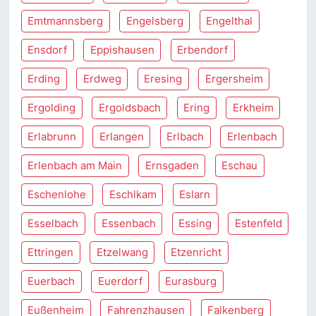
Emtmannsberg
Engelsberg
Engelthal
Ensdorf
Eppishausen
Erbendorf
Erding
Erdweg
Eresing
Ergersheim
Ergolding
Ergoldsbach
Ering
Erkheim
Erlabrunn
Erlangen
Erlbach
Erlenbach
Erlenbach am Main
Ernsgaden
Eschau
Eschenlohe
Eschlkam
Eslarn
Esselbach
Essenbach
Essing
Estenfeld
Ettringen
Etzelwang
Etzenricht
Euerbach
Euerdorf
Eurasburg
Eußenheim
Fahrenzhausen
Falkenberg