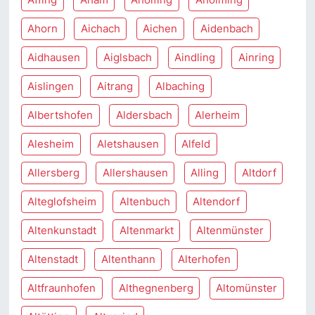
Ahorn
Aichach
Aichen
Aidenbach
Aidhausen
Aiglsbach
Aindling
Ainring
Aislingen
Aitrang
Albaching
Albertshofen
Aldersbach
Alerheim
Alesheim
Aletshausen
Alfeld
Allersberg
Allershausen
Alling
Altdorf
Alteglofsheim
Altenbuch
Altendorf
Altenkunstadt
Altenmarkt
Altenmünster
Altenstadt
Altenthann
Alterhofen
Altfraunhofen
Althegnenberg
Altomünster