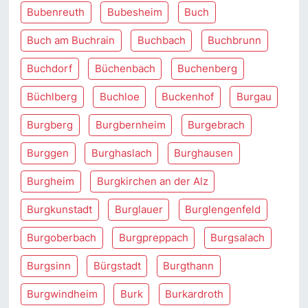
Bubenreuth
Bubesheim
Buch
Buch am Buchrain
Buchbach
Buchbrunn
Buchdorf
Büchenbach
Buchenberg
Büchlberg
Buchloe
Buckenhof
Burgau
Burgberg
Burgbernheim
Burgebrach
Burggen
Burghaslach
Burghausen
Burgheim
Burgkirchen an der Alz
Burgkunstadt
Burglauer
Burglengenfeld
Burgoberbach
Burgpreppach
Burgsalach
Burgsinn
Bürgstadt
Burgthann
Burgwindheim
Burk
Burkardroth