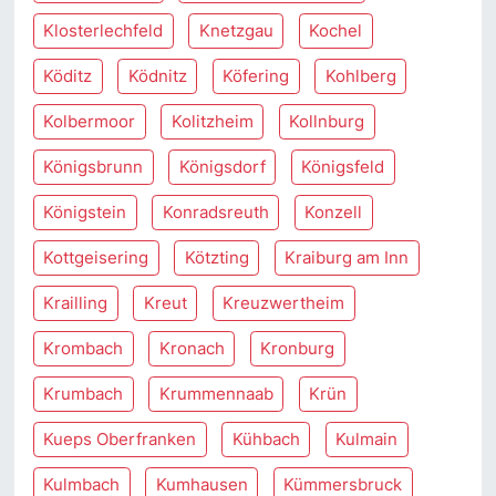
Klosterlechfeld
Knetzgau
Kochel
Köditz
Ködnitz
Köfering
Kohlberg
Kolbermoor
Kolitzheim
Kollnburg
Königsbrunn
Königsdorf
Königsfeld
Königstein
Konradsreuth
Konzell
Kottgeisering
Kötzting
Kraiburg am Inn
Krailling
Kreut
Kreuzwertheim
Krombach
Kronach
Kronburg
Krumbach
Krummennaab
Krün
Kueps Oberfranken
Kühbach
Kulmain
Kulmbach
Kumhausen
Kümmersbruck