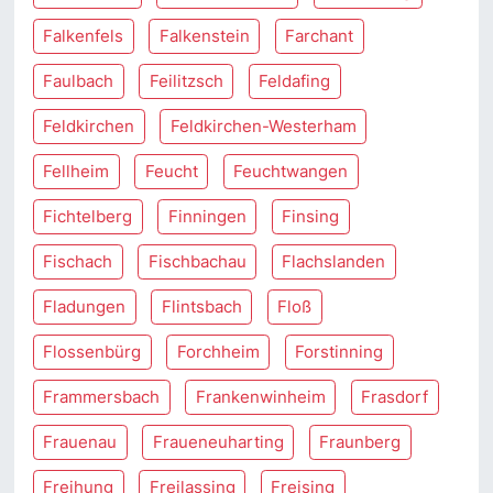
Falkenfels
Falkenstein
Farchant
Faulbach
Feilitzsch
Feldafing
Feldkirchen
Feldkirchen-Westerham
Fellheim
Feucht
Feuchtwangen
Fichtelberg
Finningen
Finsing
Fischach
Fischbachau
Flachslanden
Fladungen
Flintsbach
Floß
Flossenbürg
Forchheim
Forstinning
Frammersbach
Frankenwinheim
Frasdorf
Frauenau
Fraueneuharting
Fraunberg
Freihung
Freilassing
Freising