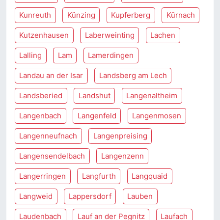
Kunreuth
Künzing
Kupferberg
Kürnach
Kutzenhausen
Laberweinting
Lachen
Lalling
Lam
Lamerdingen
Landau an der Isar
Landsberg am Lech
Landsberied
Landshut
Langenaltheim
Langenbach
Langenfeld
Langenmosen
Langenneufnach
Langenpreising
Langensendelbach
Langenzenn
Langerringen
Langfurth
Langquaid
Langweid
Lappersdorf
Lauben
Laudenbach
Lauf an der Pegnitz
Laufach