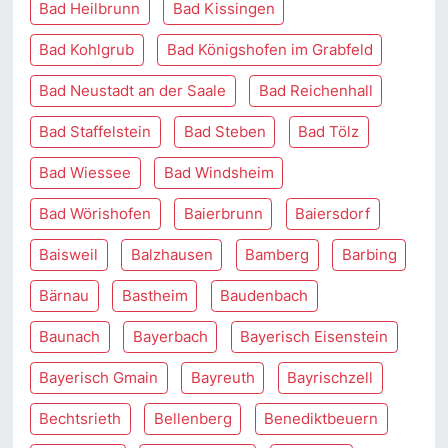
Bad Heilbrunn
Bad Kissingen
Bad Kohlgrub
Bad Königshofen im Grabfeld
Bad Neustadt an der Saale
Bad Reichenhall
Bad Staffelstein
Bad Steben
Bad Tölz
Bad Wiessee
Bad Windsheim
Bad Wörishofen
Baierbrunn
Baiersdorf
Baisweil
Balzhausen
Bamberg
Barbing
Bärnau
Bastheim
Baudenbach
Baunach
Bayerbach
Bayerisch Eisenstein
Bayerisch Gmain
Bayreuth
Bayrischzell
Bechtsrieth
Bellenberg
Benediktbeuern