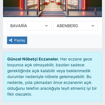
SİYASET
SAĞLIK
Paylaş
Güncel Nöbetçi Eczaneler.
Her eczane gece
boyunca açık olmayabilir, bazıları sadece
gerektiğinde açık kalabilir veya beklenmedik
durumlar nedeniyle nöbete gelemeyebilir. Bu
nedenle, yola çıkmadan önce eczanenin açık
olduğunu telefon aracılığıyla teyit etmeniz iyi bir
fikir olacaktır.