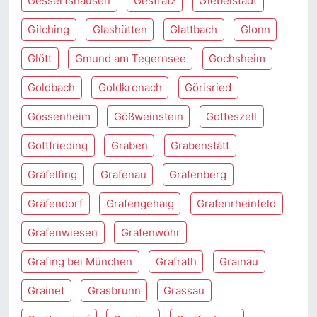
Gessertshausen
Gestratz
Giebelstadt
Gilching
Glashütten
Glattbach
Glonn
Glött
Gmund am Tegernsee
Gochsheim
Goldbach
Goldkronach
Görisried
Gössenheim
Gößweinstein
Gotteszell
Gottfrieding
Graben
Grabenstätt
Gräfelfing
Grafenau
Gräfenberg
Gräfendorf
Grafengehaig
Grafenrheinfeld
Grafenwiesen
Grafenwöhr
Grafing bei München
Grafrath
Grainau
Grainet
Grasbrunn
Grassau