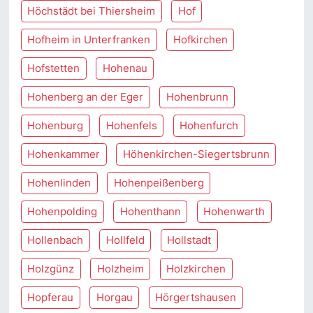
Höchstädt bei Thiersheim
Hof
Hofheim in Unterfranken
Hofkirchen
Hofstetten
Hohenau
Hohenberg an der Eger
Hohenbrunn
Hohenburg
Hohenfels
Hohenfurch
Hohenkammer
Höhenkirchen-Siegertsbrunn
Hohenlinden
Hohenpeißenberg
Hohenpolding
Hohenthann
Hohenwarth
Hollenbach
Hollfeld
Hollstadt
Holzgünz
Holzheim
Holzkirchen
Hopferau
Horgau
Hörgertshausen