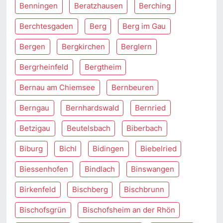
Benningen
Beratzhausen
Berching
Berchtesgaden
Berg
Berg im Gau
Bergen
Bergkirchen
Berglern
Bergrheinfeld
Bergtheim
Bernau am Chiemsee
Bernbeuren
Berngau
Bernhardswald
Bernried
Betzigau
Beutelsbach
Biberbach
Biburg
Bichl
Bidingen
Biebelried
Biessenhofen
Bindlach
Binswangen
Birkenfeld
Bischberg
Bischbrunn
Bischofsgrün
Bischofsheim an der Rhön