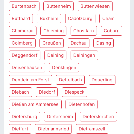
Burtenbach
Buttenheim
Buttenwiesen
Bütthard
Buxheim
Cadolzburg
Cham
Chamerau
Chieming
Chostlarn
Coburg
Colmberg
Creußen
Dachau
Dasing
Deggendorf
Deining
Deiningen
Deisenhausen
Denklingen
Dentlein am Forst
Dettelbach
Deuerling
Diebach
Diedorf
Diespeck
Dießen am Ammersee
Dietenhofen
Dietersburg
Dietersheim
Dieterskirchen
Dietfurt
Dietmannsried
Dietramszell