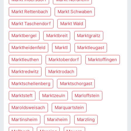
Markt Rettenbach
Markt Schwaben
Markt Taschendorf
Markt Wald
Marktbergel
Marktbreit
Marktgraitz
Marktheidenfeld
Marktl
Marktleugast
Marktleuthen
Marktoberdorf
Marktoffingen
Marktredwitz
Marktrodach
Marktschellenberg
Marktschorgast
Marktsteft
Marktzeuln
Marloffstein
Maroldsweisach
Marquartstein
Martinsheim
Marxheim
Marzling