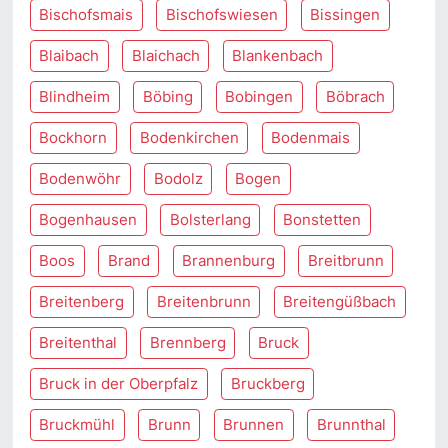
Bischofsmais
Bischofswiesen
Bissingen
Blaibach
Blaichach
Blankenbach
Blindheim
Böbing
Bobingen
Böbrach
Bockhorn
Bodenkirchen
Bodenmais
Bodenwöhr
Bodolz
Bogen
Bogenhausen
Bolsterlang
Bonstetten
Boos
Brand
Brannenburg
Breitbrunn
Breitenberg
Breitenbrunn
Breitengüßbach
Breitenthal
Brennberg
Bruck
Bruck in der Oberpfalz
Bruckberg
Bruckmühl
Brunn
Brunnen
Brunnthal