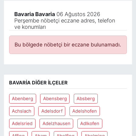
Bavaria Bavaria
06 Ağustos 2026
Perşembe nöbetçi eczane adres, telefon
ve konumları
Bu bölgede nöbetçi bir eczane bulunamadı.
BAVARIA DIĞER İLÇELER
Abenberg
Abensberg
Absberg
Achslach
Adelsdorf
Adelshofen
Adelsried
Adelzhausen
Adlkofen
Affing
Aham
Aholfing
Aholming