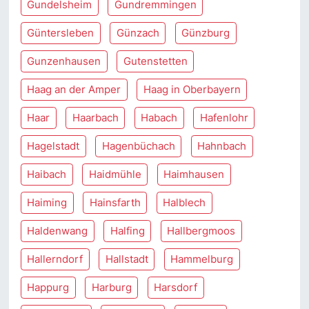
Gundelsheim
Gundremmingen
Güntersleben
Günzach
Günzburg
Gunzenhausen
Gutenstetten
Haag an der Amper
Haag in Oberbayern
Haar
Haarbach
Habach
Hafenlohr
Hagelstadt
Hagenbüchach
Hahnbach
Haibach
Haidmühle
Haimhausen
Haiming
Hainsfarth
Halblech
Haldenwang
Halfing
Hallbergmoos
Hallerndorf
Hallstadt
Hammelburg
Happurg
Harburg
Harsdorf