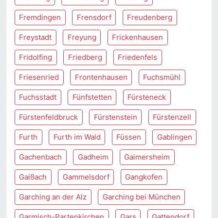
Fremdingen
Frensdorf
Freudenberg
Freystadt
Freyung
Frickenhausen
Fridolfing
Friedberg
Friedenfels
Friesenried
Frontenhausen
Fuchsmühl
Fuchsstadt
Fünfstetten
Fürsteneck
Fürstenfeldbruck
Fürstenstein
Fürstenzell
Furth
Furth im Wald
Füssen
Gablingen
Gachenbach
Gadheim
Gaimersheim
Gaißach
Gammelsdorf
Gangkofen
Garching an der Alz
Garching bei München
Garmisch-Partenkirchen
Gars
Gattendorf