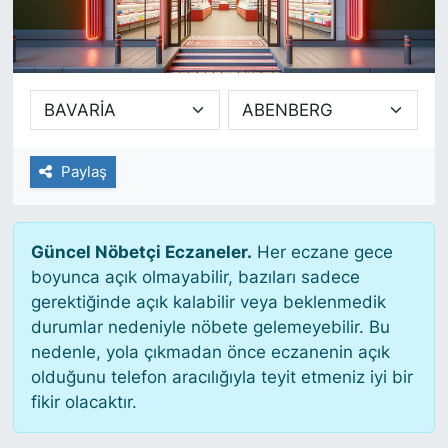
SİYASET
SAĞLIK
Paylaş
Güncel Nöbetçi Eczaneler.
Her eczane gece
boyunca açık olmayabilir, bazıları sadece
gerektiğinde açık kalabilir veya beklenmedik
durumlar nedeniyle nöbete gelemeyebilir. Bu
nedenle, yola çıkmadan önce eczanenin açık
olduğunu telefon aracılığıyla teyit etmeniz iyi bir
fikir olacaktır.