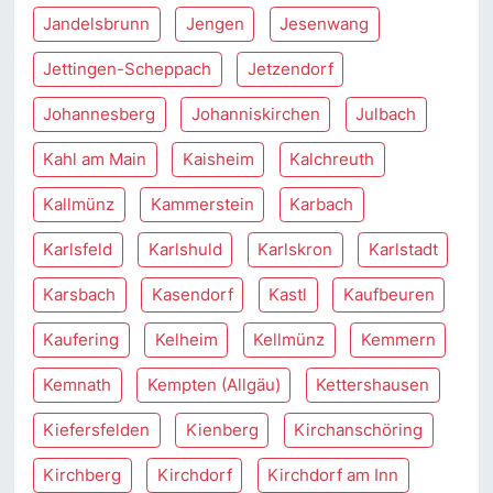
Jandelsbrunn
Jengen
Jesenwang
Jettingen-Scheppach
Jetzendorf
Johannesberg
Johanniskirchen
Julbach
Kahl am Main
Kaisheim
Kalchreuth
Kallmünz
Kammerstein
Karbach
Karlsfeld
Karlshuld
Karlskron
Karlstadt
Karsbach
Kasendorf
Kastl
Kaufbeuren
Kaufering
Kelheim
Kellmünz
Kemmern
Kemnath
Kempten (Allgäu)
Kettershausen
Kiefersfelden
Kienberg
Kirchanschöring
Kirchberg
Kirchdorf
Kirchdorf am Inn