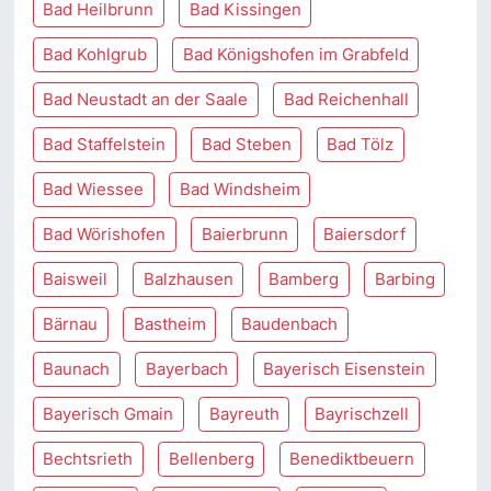
Bad Heilbrunn
Bad Kissingen
Bad Kohlgrub
Bad Königshofen im Grabfeld
Bad Neustadt an der Saale
Bad Reichenhall
Bad Staffelstein
Bad Steben
Bad Tölz
Bad Wiessee
Bad Windsheim
Bad Wörishofen
Baierbrunn
Baiersdorf
Baisweil
Balzhausen
Bamberg
Barbing
Bärnau
Bastheim
Baudenbach
Baunach
Bayerbach
Bayerisch Eisenstein
Bayerisch Gmain
Bayreuth
Bayrischzell
Bechtsrieth
Bellenberg
Benediktbeuern