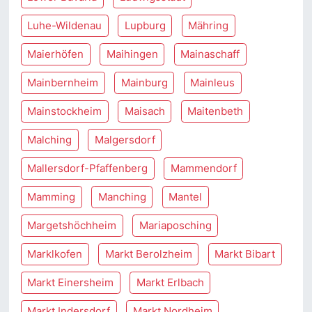
Luhe-Wildenau
Lupburg
Mähring
Maierhöfen
Maihingen
Mainaschaff
Mainbernheim
Mainburg
Mainleus
Mainstockheim
Maisach
Maitenbeth
Malching
Malgersdorf
Mallersdorf-Pfaffenberg
Mammendorf
Mamming
Manching
Mantel
Margetshöchheim
Mariaposching
Marklkofen
Markt Berolzheim
Markt Bibart
Markt Einersheim
Markt Erlbach
Markt Indersdorf
Markt Nordheim