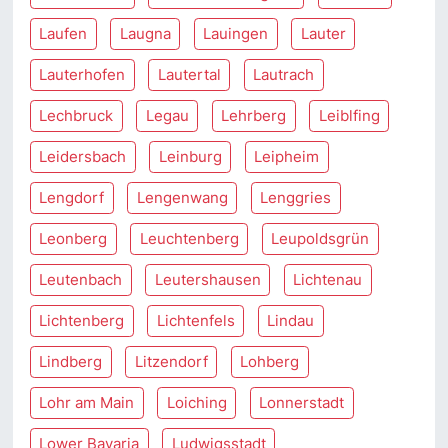
Laufen
Laugna
Lauingen
Lauter
Lauterhofen
Lautertal
Lautrach
Lechbruck
Legau
Lehrberg
Leiblfing
Leidersbach
Leinburg
Leipheim
Lengdorf
Lengenwang
Lenggries
Leonberg
Leuchtenberg
Leupoldsgrün
Leutenbach
Leutershausen
Lichtenau
Lichtenberg
Lichtenfels
Lindau
Lindberg
Litzendorf
Lohberg
Lohr am Main
Loiching
Lonnerstadt
Lower Bavaria
Ludwigsstadt