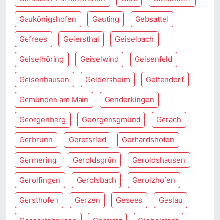
Gaukönigshofen
Gauting
Gebsattel
Gefrees
Geiersthal
Geiselbach
Geiselhöring
Geiselwind
Geisenfeld
Geisenhausen
Geldersheim
Geltendorf
Gemünden am Main
Genderkingen
Georgenberg
Georgensgmünd
Gerach
Gerbrunn
Geretsried
Gerhardshofen
Germering
Geroldsgrün
Geroldshausen
Gerolfingen
Gerolsbach
Gerolzhofen
Gersthofen
Gerzen
Gesees
Geslau