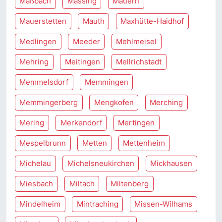
Maßbach
Massing
Mauern
Mauerstetten
Mauth
Maxhütte-Haidhof
Medlingen
Meeder
Mehlmeisel
Mehring
Meitingen
Mellrichstadt
Memmelsdorf
Memmingen
Memmingerberg
Mengkofen
Merching
Mering
Merkendorf
Mertingen
Mespelbrunn
Metten
Mettenheim
Michelau
Michelsneukirchen
Mickhausen
Miesbach
Miltach
Miltenberg
Mindelheim
Mintraching
Missen-Wilhams