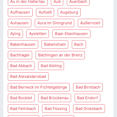
Au in der Hallertau
Aub
Auerbach
Aufhausen
Aufseß
Augsburg
Auhausen
Aura im Sinngrund
Außernzell
Aying
Aystetten
Baar-Ebenhausen
Babenhausen
Babensham
Bach
Bachhagel
Bächingen an der Brenz
Bad Abbach
Bad Aibling
Bad Alexandersbad
Bad Berneck im Fichtelgebirge
Bad Birnbach
Bad Bocklet
Bad Brückenau
Bad Endorf
Bad Feilnbach
Bad Füssing
Bad Griesbach