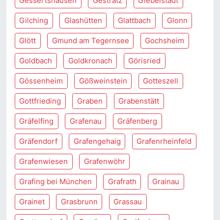
Gessertshausen
Gestratz
Giebelstadt
Gilching
Glashütten
Glattbach
Glonn
Glött
Gmund am Tegernsee
Gochsheim
Goldbach
Goldkronach
Görisried
Gössenheim
Gößweinstein
Gotteszell
Gottfrieding
Graben
Grabenstätt
Gräfelfing
Grafenau
Gräfenberg
Gräfendorf
Grafengehaig
Grafenrheinfeld
Grafenwiesen
Grafenwöhr
Grafing bei München
Grafrath
Grainau
Grainet
Grasbrunn
Grassau