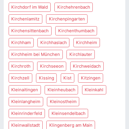
Kirchdorf im Wald
Kirchehrenbach
Kirchenlamitz
Kirchenpingarten
Kirchensittenbach
Kirchenthumbach
Kirchham
Kirchhaslach
Kirchheim
Kirchheim bei München
Kirchlauter
Kirchroth
Kirchseeon
Kirchweidach
Kirchzell
Kissing
Kist
Kitzingen
Kleinaitingen
Kleinheubach
Kleinkahl
Kleinlangheim
Kleinostheim
Kleinrinderfeld
Kleinsendelbach
Kleinwallstadt
Klingenberg am Main