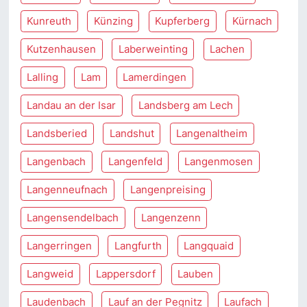
Kunreuth
Künzing
Kupferberg
Kürnach
Kutzenhausen
Laberweinting
Lachen
Lalling
Lam
Lamerdingen
Landau an der Isar
Landsberg am Lech
Landsberied
Landshut
Langenaltheim
Langenbach
Langenfeld
Langenmosen
Langenneufnach
Langenpreising
Langensendelbach
Langenzenn
Langerringen
Langfurth
Langquaid
Langweid
Lappersdorf
Lauben
Laudenbach
Lauf an der Pegnitz
Laufach