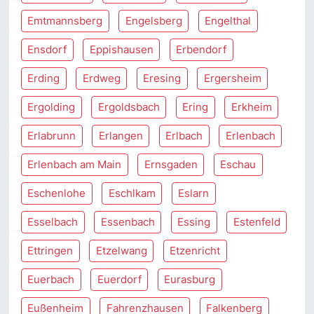
Emtmannsberg
Engelsberg
Engelthal
Ensdorf
Eppishausen
Erbendorf
Erding
Erdweg
Eresing
Ergersheim
Ergolding
Ergoldsbach
Ering
Erkheim
Erlabrunn
Erlangen
Erlbach
Erlenbach
Erlenbach am Main
Ernsgaden
Eschau
Eschenlohe
Eschlkam
Eslarn
Esselbach
Essenbach
Essing
Estenfeld
Ettringen
Etzelwang
Etzenricht
Euerbach
Euerdorf
Eurasburg
Eußenheim
Fahrenzhausen
Falkenberg