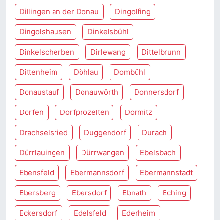
Dillingen an der Donau
Dingolfing
Dingolshausen
Dinkelsbühl
Dinkelscherben
Dirlewang
Dittelbrunn
Dittenheim
Döhlau
Dombühl
Donaustauf
Donauwörth
Donnersdorf
Dorfen
Dorfprozelten
Dormitz
Drachselsried
Duggendorf
Durach
Dürrlauingen
Dürrwangen
Ebelsbach
Ebensfeld
Ebermannsdorf
Ebermannstadt
Ebersberg
Ebersdorf
Ebnath
Eching
Eckersdorf
Edelsfeld
Ederheim