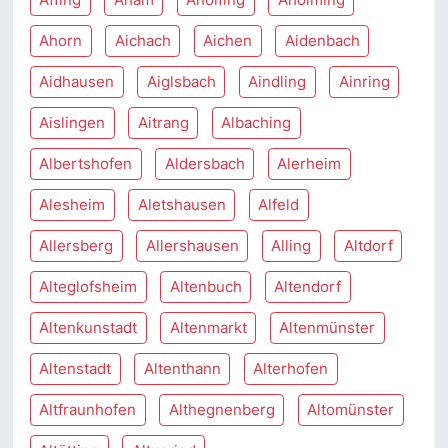
Ahorn
Aichach
Aichen
Aidenbach
Aidhausen
Aiglsbach
Aindling
Ainring
Aislingen
Aitrang
Albaching
Albertshofen
Aldersbach
Alerheim
Alesheim
Aletshausen
Alfeld
Allersberg
Allershausen
Alling
Altdorf
Alteglofsheim
Altenbuch
Altendorf
Altenkunstadt
Altenmarkt
Altenmünster
Altenstadt
Altenthann
Alterhofen
Altfraunhofen
Althegnenberg
Altomünster