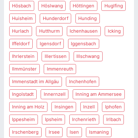
Hösbach
Höslwang
Höttingen
Huglfing
Huisheim
Hunderdorf
Hunding
Hurlach
Hutthurm
Ichenhausen
Icking
Iffeldorf
Igensdorf
Iggensbach
Ihrlerstein
Illertissen
Illschwang
Ilmmünster
Immenreuth
Immenstadt im Allgäu
Inchenhofen
Ingolstadt
Innernzell
Inning am Ammersee
Inning am Holz
Insingen
Inzell
Iphofen
Ippesheim
Ipsheim
Irchenrieth
Irlbach
Irschenberg
Irsee
Isen
Ismaning