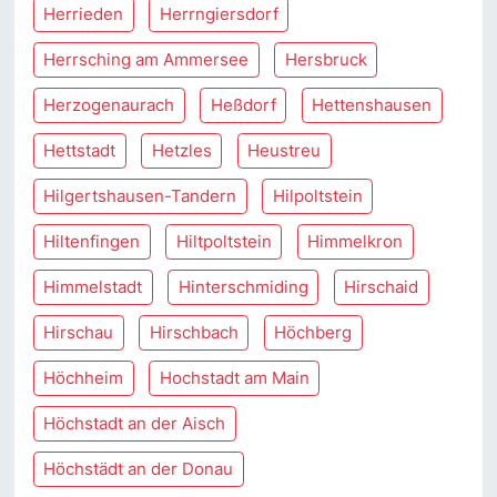
Herrieden
Herrngiersdorf
Herrsching am Ammersee
Hersbruck
Herzogenaurach
Heßdorf
Hettenshausen
Hettstadt
Hetzles
Heustreu
Hilgertshausen-Tandern
Hilpoltstein
Hiltenfingen
Hiltpoltstein
Himmelkron
Himmelstadt
Hinterschmiding
Hirschaid
Hirschau
Hirschbach
Höchberg
Höchheim
Hochstadt am Main
Höchstadt an der Aisch
Höchstädt an der Donau