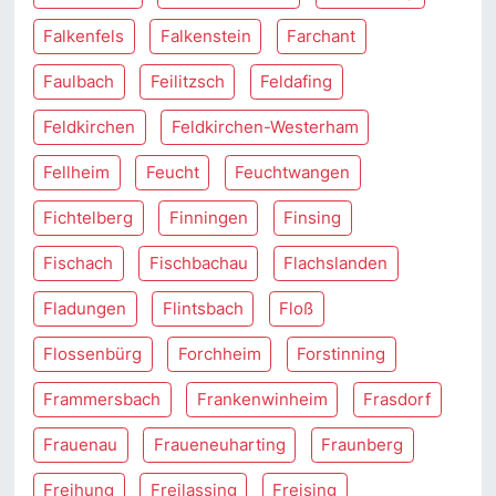
Falkenfels
Falkenstein
Farchant
Faulbach
Feilitzsch
Feldafing
Feldkirchen
Feldkirchen-Westerham
Fellheim
Feucht
Feuchtwangen
Fichtelberg
Finningen
Finsing
Fischach
Fischbachau
Flachslanden
Fladungen
Flintsbach
Floß
Flossenbürg
Forchheim
Forstinning
Frammersbach
Frankenwinheim
Frasdorf
Frauenau
Fraueneuharting
Fraunberg
Freihung
Freilassing
Freising