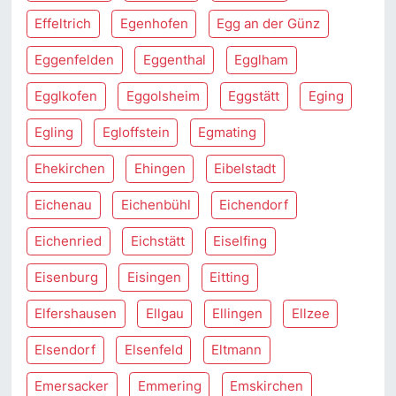
Effeltrich
Egenhofen
Egg an der Günz
Eggenfelden
Eggenthal
Egglham
Egglkofen
Eggolsheim
Eggstätt
Eging
Egling
Egloffstein
Egmating
Ehekirchen
Ehingen
Eibelstadt
Eichenau
Eichenbühl
Eichendorf
Eichenried
Eichstätt
Eiselfing
Eisenburg
Eisingen
Eitting
Elfershausen
Ellgau
Ellingen
Ellzee
Elsendorf
Elsenfeld
Eltmann
Emersacker
Emmering
Emskirchen