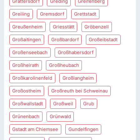
Grattersdorf
Greding
Greifenberg
Greiling
Gremsdorf
Grettstadt
Greußenheim
Griesstätt
Gröbenzell
Großaitingen
Großbardorf
Großeibstadt
Großenseebach
Großhabersdorf
Großheirath
Großheubach
Großkarolinenfeld
Großlangheim
Großostheim
Großreuth bei Schweinau
Großwallstadt
Großweil
Grub
Grünenbach
Grünwald
Gstadt am Chiemsee
Gundelfingen