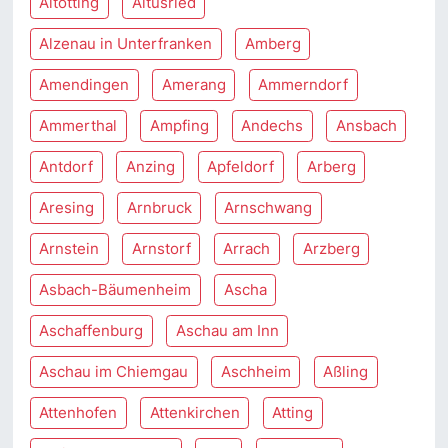
Altötting
Altusried
Alzenau in Unterfranken
Amberg
Amendingen
Amerang
Ammerndorf
Ammerthal
Ampfing
Andechs
Ansbach
Antdorf
Anzing
Apfeldorf
Arberg
Aresing
Arnbruck
Arnschwang
Arnstein
Arnstorf
Arrach
Arzberg
Asbach-Bäumenheim
Ascha
Aschaffenburg
Aschau am Inn
Aschau im Chiemgau
Aschheim
Aßling
Attenhofen
Attenkirchen
Atting