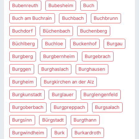
Bubenreuth
Bubesheim
Buch
Buch am Buchrain
Buchbach
Buchbrunn
Buchdorf
Büchenbach
Buchenberg
Büchlberg
Buchloe
Buckenhof
Burgau
Burgberg
Burgbernheim
Burgebrach
Burggen
Burghaslach
Burghausen
Burgheim
Burgkirchen an der Alz
Burgkunstadt
Burglauer
Burglengenfeld
Burgoberbach
Burgpreppach
Burgsalach
Burgsinn
Bürgstadt
Burgthann
Burgwindheim
Burk
Burkardroth