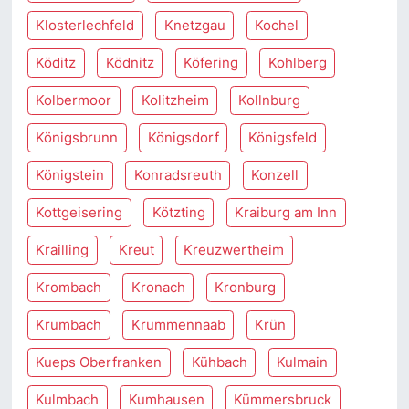
Klosterlechfeld
Knetzgau
Kochel
Köditz
Ködnitz
Köfering
Kohlberg
Kolbermoor
Kolitzheim
Kollnburg
Königsbrunn
Königsdorf
Königsfeld
Königstein
Konradsreuth
Konzell
Kottgeisering
Kötzting
Kraiburg am Inn
Krailling
Kreut
Kreuzwertheim
Krombach
Kronach
Kronburg
Krumbach
Krummennaab
Krün
Kueps Oberfranken
Kühbach
Kulmain
Kulmbach
Kumhausen
Kümmersbruck