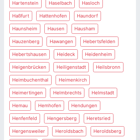
Hartenstein
Haselbach
Hasloch
Haßfurt
Hattenhofen
Haundorf
Haunsheim
Hausen
Hausham
Hauzenberg
Hawangen
Hebertsfelden
Hebertshausen
Heideck
Heidenheim
Heigenbrücken
Heiligenstadt
Heilsbronn
Heimbuchenthal
Heimenkirch
Heimertingen
Helmbrechts
Helmstadt
Hemau
Hemhofen
Hendungen
Henfenfeld
Hengersberg
Heretsried
Hergensweiler
Heroldsbach
Heroldsberg