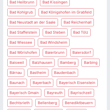
Bad Heilbrunn
Bad Kissingen
Bad Kohlgrub
Bad Königshofen im Grabfeld
Bad Neustadt an der Saale
Bad Reichenhall
Bad Staffelstein
Bad Steben
Bad Tölz
Bad Wiessee
Bad Windsheim
Bad Wörishofen
Baierbrunn
Baiersdorf
Baisweil
Balzhausen
Bamberg
Barbing
Bärnau
Bastheim
Baudenbach
Baunach
Bayerbach
Bayerisch Eisenstein
Bayerisch Gmain
Bayreuth
Bayrischzell
Bechtsrieth
Bellenberg
Benediktbeuern