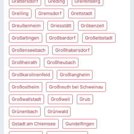
Grattersdorf
Greding
Greifenberg
Greiling
Gremsdorf
Grettstadt
Greußenheim
Griesstätt
Gröbenzell
Großaitingen
Großbardorf
Großeibstadt
Großenseebach
Großhabersdorf
Großheirath
Großheubach
Großkarolinenfeld
Großlangheim
Großostheim
Großreuth bei Schweinau
Großwallstadt
Großweil
Grub
Grünenbach
Grünwald
Gstadt am Chiemsee
Gundelfingen