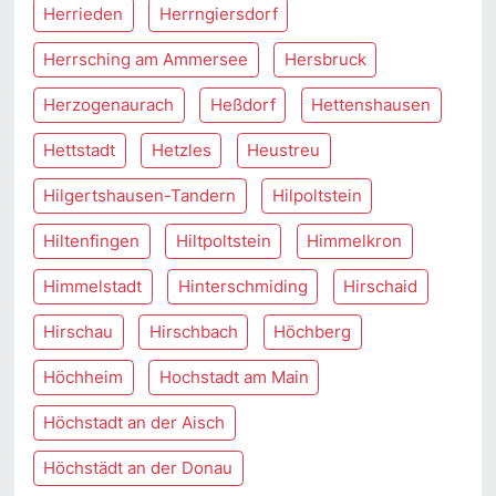
Herrieden
Herrngiersdorf
Herrsching am Ammersee
Hersbruck
Herzogenaurach
Heßdorf
Hettenshausen
Hettstadt
Hetzles
Heustreu
Hilgertshausen-Tandern
Hilpoltstein
Hiltenfingen
Hiltpoltstein
Himmelkron
Himmelstadt
Hinterschmiding
Hirschaid
Hirschau
Hirschbach
Höchberg
Höchheim
Hochstadt am Main
Höchstadt an der Aisch
Höchstädt an der Donau