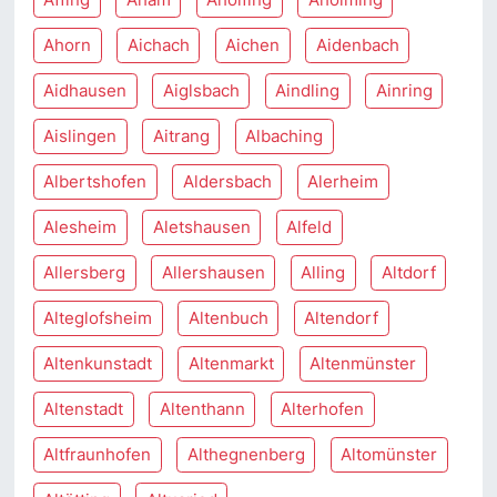
Ahorn
Aichach
Aichen
Aidenbach
Aidhausen
Aiglsbach
Aindling
Ainring
Aislingen
Aitrang
Albaching
Albertshofen
Aldersbach
Alerheim
Alesheim
Aletshausen
Alfeld
Allersberg
Allershausen
Alling
Altdorf
Alteglofsheim
Altenbuch
Altendorf
Altenkunstadt
Altenmarkt
Altenmünster
Altenstadt
Altenthann
Alterhofen
Altfraunhofen
Althegnenberg
Altomünster