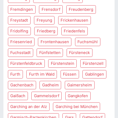
Fremdingen
Frensdorf
Freudenberg
Freystadt
Freyung
Frickenhausen
Fridolfing
Friedberg
Friedenfels
Friesenried
Frontenhausen
Fuchsmühl
Fuchsstadt
Fünfstetten
Fürsteneck
Fürstenfeldbruck
Fürstenstein
Fürstenzell
Furth
Furth im Wald
Füssen
Gablingen
Gachenbach
Gadheim
Gaimersheim
Gaißach
Gammelsdorf
Gangkofen
Garching an der Alz
Garching bei München
Garmisch-Partenkirchen
Gars
Gattendorf