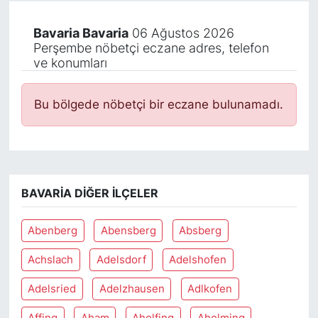
Bavaria Bavaria
06 Ağustos 2026
Perşembe nöbetçi eczane adres, telefon
ve konumları
Bu bölgede nöbetçi bir eczane bulunamadı.
BAVARIA DIĞER İLÇELER
Abenberg
Abensberg
Absberg
Achslach
Adelsdorf
Adelshofen
Adelsried
Adelzhausen
Adlkofen
Affing
Aham
Aholfing
Aholming