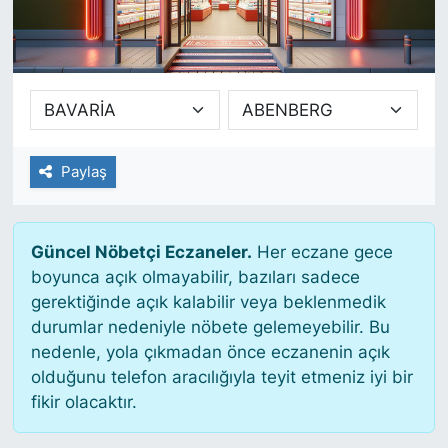
SİYASET
SAĞLIK
Paylaş
Güncel Nöbetçi Eczaneler.
Her eczane gece
boyunca açık olmayabilir, bazıları sadece
gerektiğinde açık kalabilir veya beklenmedik
durumlar nedeniyle nöbete gelemeyebilir. Bu
nedenle, yola çıkmadan önce eczanenin açık
olduğunu telefon aracılığıyla teyit etmeniz iyi bir
fikir olacaktır.