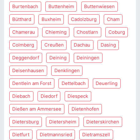
Burtenbach
Buttenheim
Buttenwiesen
Bütthard
Buxheim
Cadolzburg
Cham
Chamerau
Chieming
Chostlarn
Coburg
Colmberg
Creußen
Dachau
Dasing
Deggendorf
Deining
Deiningen
Deisenhausen
Denklingen
Dentlein am Forst
Dettelbach
Deuerling
Diebach
Diedorf
Diespeck
Dießen am Ammersee
Dietenhofen
Dietersburg
Dietersheim
Dieterskirchen
Dietfurt
Dietmannsried
Dietramszell