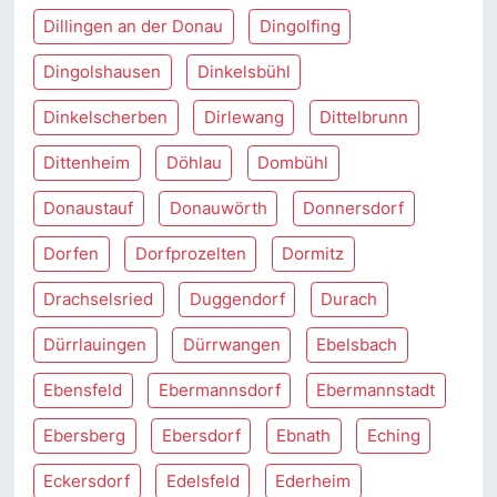
Dillingen an der Donau
Dingolfing
Dingolshausen
Dinkelsbühl
Dinkelscherben
Dirlewang
Dittelbrunn
Dittenheim
Döhlau
Dombühl
Donaustauf
Donauwörth
Donnersdorf
Dorfen
Dorfprozelten
Dormitz
Drachselsried
Duggendorf
Durach
Dürrlauingen
Dürrwangen
Ebelsbach
Ebensfeld
Ebermannsdorf
Ebermannstadt
Ebersberg
Ebersdorf
Ebnath
Eching
Eckersdorf
Edelsfeld
Ederheim