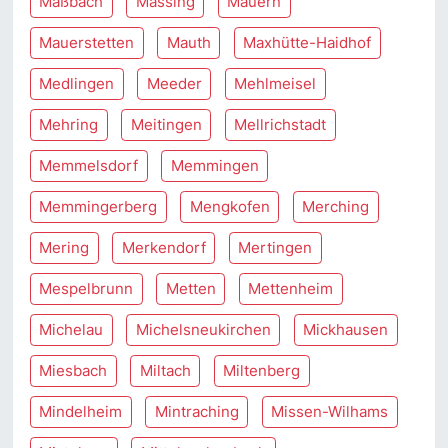
Maßbach
Massing
Mauern
Mauerstetten
Mauth
Maxhütte-Haidhof
Medlingen
Meeder
Mehlmeisel
Mehring
Meitingen
Mellrichstadt
Memmelsdorf
Memmingen
Memmingerberg
Mengkofen
Merching
Mering
Merkendorf
Mertingen
Mespelbrunn
Metten
Mettenheim
Michelau
Michelsneukirchen
Mickhausen
Miesbach
Miltach
Miltenberg
Mindelheim
Mintraching
Missen-Wilhams