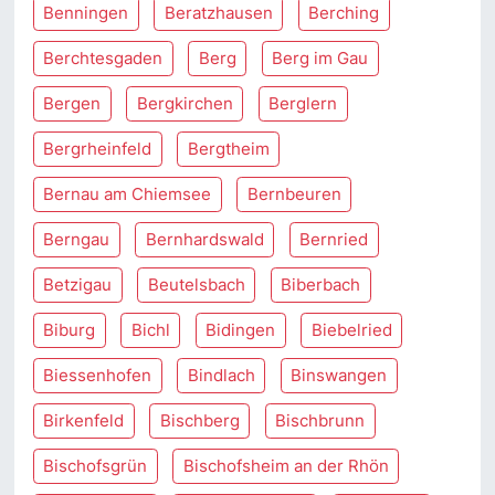
Benningen
Beratzhausen
Berching
Berchtesgaden
Berg
Berg im Gau
Bergen
Bergkirchen
Berglern
Bergrheinfeld
Bergtheim
Bernau am Chiemsee
Bernbeuren
Berngau
Bernhardswald
Bernried
Betzigau
Beutelsbach
Biberbach
Biburg
Bichl
Bidingen
Biebelried
Biessenhofen
Bindlach
Binswangen
Birkenfeld
Bischberg
Bischbrunn
Bischofsgrün
Bischofsheim an der Rhön