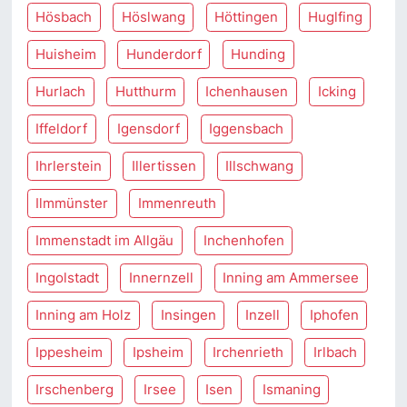
Hösbach
Höslwang
Höttingen
Huglfing
Huisheim
Hunderdorf
Hunding
Hurlach
Hutthurm
Ichenhausen
Icking
Iffeldorf
Igensdorf
Iggensbach
Ihrlerstein
Illertissen
Illschwang
Ilmmünster
Immenreuth
Immenstadt im Allgäu
Inchenhofen
Ingolstadt
Innernzell
Inning am Ammersee
Inning am Holz
Insingen
Inzell
Iphofen
Ippesheim
Ipsheim
Irchenrieth
Irlbach
Irschenberg
Irsee
Isen
Ismaning