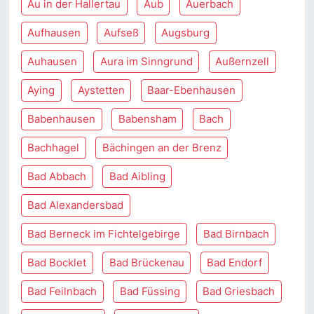
Au in der Hallertau
Aub
Auerbach
Aufhausen
Aufseß
Augsburg
Auhausen
Aura im Sinngrund
Außernzell
Aying
Aystetten
Baar-Ebenhausen
Babenhausen
Babensham
Bach
Bachhagel
Bächingen an der Brenz
Bad Abbach
Bad Aibling
Bad Alexandersbad
Bad Berneck im Fichtelgebirge
Bad Birnbach
Bad Bocklet
Bad Brückenau
Bad Endorf
Bad Feilnbach
Bad Füssing
Bad Griesbach