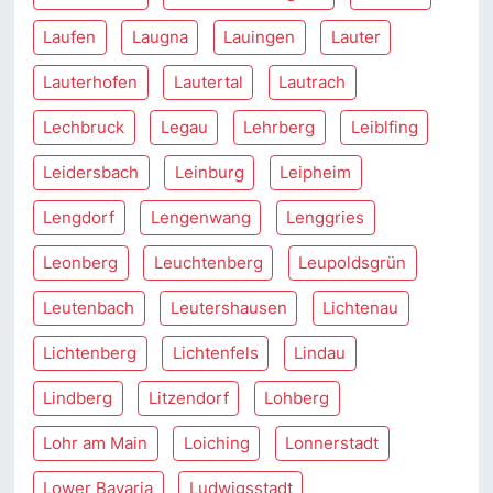
Laufen
Laugna
Lauingen
Lauter
Lauterhofen
Lautertal
Lautrach
Lechbruck
Legau
Lehrberg
Leiblfing
Leidersbach
Leinburg
Leipheim
Lengdorf
Lengenwang
Lenggries
Leonberg
Leuchtenberg
Leupoldsgrün
Leutenbach
Leutershausen
Lichtenau
Lichtenberg
Lichtenfels
Lindau
Lindberg
Litzendorf
Lohberg
Lohr am Main
Loiching
Lonnerstadt
Lower Bavaria
Ludwigsstadt