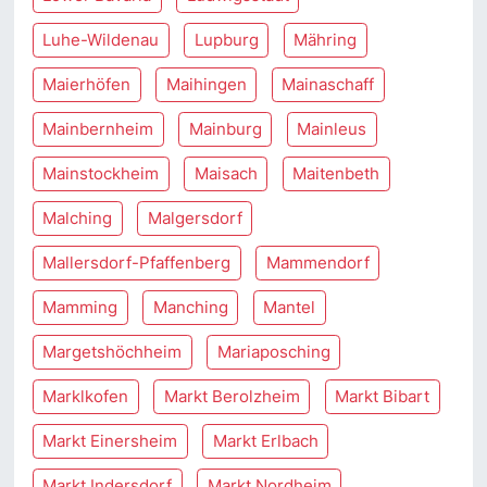
Luhe-Wildenau
Lupburg
Mähring
Maierhöfen
Maihingen
Mainaschaff
Mainbernheim
Mainburg
Mainleus
Mainstockheim
Maisach
Maitenbeth
Malching
Malgersdorf
Mallersdorf-Pfaffenberg
Mammendorf
Mamming
Manching
Mantel
Margetshöchheim
Mariaposching
Marklkofen
Markt Berolzheim
Markt Bibart
Markt Einersheim
Markt Erlbach
Markt Indersdorf
Markt Nordheim