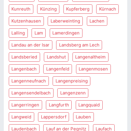
Kunreuth
Künzing
Kupferberg
Kürnach
Kutzenhausen
Laberweinting
Lachen
Lalling
Lam
Lamerdingen
Landau an der Isar
Landsberg am Lech
Landsberied
Landshut
Langenaltheim
Langenbach
Langenfeld
Langenmosen
Langenneufnach
Langenpreising
Langensendelbach
Langenzenn
Langerringen
Langfurth
Langquaid
Langweid
Lappersdorf
Lauben
Laudenbach
Lauf an der Pegnitz
Laufach