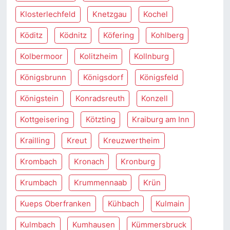
Klosterlechfeld
Knetzgau
Kochel
Köditz
Ködnitz
Köfering
Kohlberg
Kolbermoor
Kolitzheim
Kollnburg
Königsbrunn
Königsdorf
Königsfeld
Königstein
Konradsreuth
Konzell
Kottgeisering
Kötzting
Kraiburg am Inn
Krailling
Kreut
Kreuzwertheim
Krombach
Kronach
Kronburg
Krumbach
Krummennaab
Krün
Kueps Oberfranken
Kühbach
Kulmain
Kulmbach
Kumhausen
Kümmersbruck