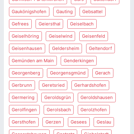
Gaukönigshofen
Gauting
Gebsattel
Gefrees
Geiersthal
Geiselbach
Geiselhöring
Geiselwind
Geisenfeld
Geisenhausen
Geldersheim
Geltendorf
Gemünden am Main
Genderkingen
Georgenberg
Georgensgmünd
Gerach
Gerbrunn
Geretsried
Gerhardshofen
Germering
Geroldsgrün
Geroldshausen
Gerolfingen
Gerolsbach
Gerolzhofen
Gersthofen
Gerzen
Gesees
Geslau