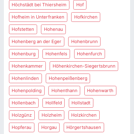
Höchstädt bei Thiersheim
Hof
Hofheim in Unterfranken
Hofkirchen
Hofstetten
Hohenau
Hohenberg an der Eger
Hohenbrunn
Hohenburg
Hohenfels
Hohenfurch
Hohenkammer
Höhenkirchen-Siegertsbrunn
Hohenlinden
Hohenpeißenberg
Hohenpolding
Hohenthann
Hohenwarth
Hollenbach
Hollfeld
Hollstadt
Holzgünz
Holzheim
Holzkirchen
Hopferau
Horgau
Hörgertshausen