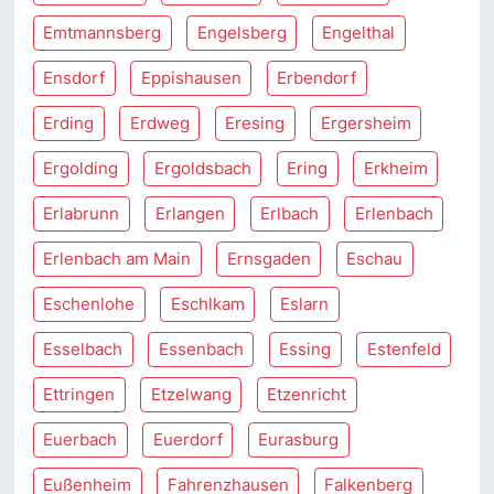
Emtmannsberg
Engelsberg
Engelthal
Ensdorf
Eppishausen
Erbendorf
Erding
Erdweg
Eresing
Ergersheim
Ergolding
Ergoldsbach
Ering
Erkheim
Erlabrunn
Erlangen
Erlbach
Erlenbach
Erlenbach am Main
Ernsgaden
Eschau
Eschenlohe
Eschlkam
Eslarn
Esselbach
Essenbach
Essing
Estenfeld
Ettringen
Etzelwang
Etzenricht
Euerbach
Euerdorf
Eurasburg
Eußenheim
Fahrenzhausen
Falkenberg