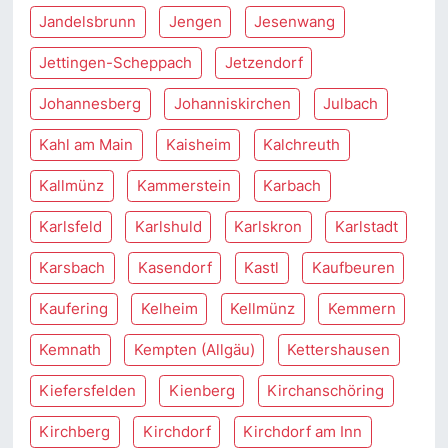
Jandelsbrunn
Jengen
Jesenwang
Jettingen-Scheppach
Jetzendorf
Johannesberg
Johanniskirchen
Julbach
Kahl am Main
Kaisheim
Kalchreuth
Kallmünz
Kammerstein
Karbach
Karlsfeld
Karlshuld
Karlskron
Karlstadt
Karsbach
Kasendorf
Kastl
Kaufbeuren
Kaufering
Kelheim
Kellmünz
Kemmern
Kemnath
Kempten (Allgäu)
Kettershausen
Kiefersfelden
Kienberg
Kirchanschöring
Kirchberg
Kirchdorf
Kirchdorf am Inn