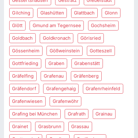
Gessertshausen
Gestratz
Giebelstadt
Gilching
Glashütten
Glattbach
Glonn
Glött
Gmund am Tegernsee
Gochsheim
Goldbach
Goldkronach
Görisried
Gössenheim
Gößweinstein
Gotteszell
Gottfrieding
Graben
Grabenstätt
Gräfelfing
Grafenau
Gräfenberg
Gräfendorf
Grafengehaig
Grafenrheinfeld
Grafenwiesen
Grafenwöhr
Grafing bei München
Grafrath
Grainau
Grainet
Grasbrunn
Grassau