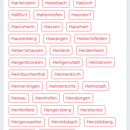
Hartenstein
Haselbach
Hasloch
Haßfurt
Hattenhofen
Haundorf
Haunsheim
Hausen
Hausham
Hauzenberg
Hawangen
Hebertsfelden
Hebertshausen
Heideck
Heidenheim
Heigenbrücken
Heiligenstadt
Heilsbronn
Heimbuchenthal
Heimenkirch
Heimertingen
Helmbrechts
Helmstadt
Hemau
Hemhofen
Hendungen
Henfenfeld
Hengersberg
Heretsried
Hergensweiler
Heroldsbach
Heroldsberg