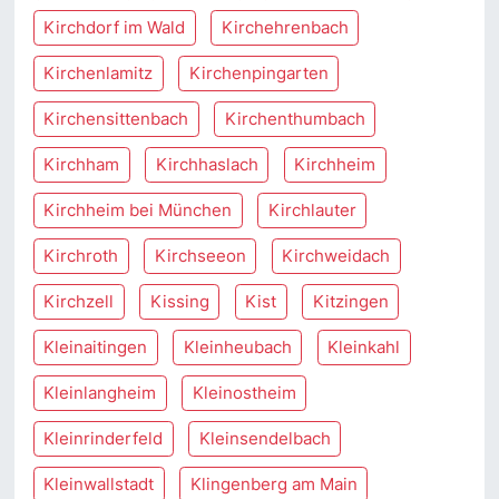
Kirchdorf im Wald
Kirchehrenbach
Kirchenlamitz
Kirchenpingarten
Kirchensittenbach
Kirchenthumbach
Kirchham
Kirchhaslach
Kirchheim
Kirchheim bei München
Kirchlauter
Kirchroth
Kirchseeon
Kirchweidach
Kirchzell
Kissing
Kist
Kitzingen
Kleinaitingen
Kleinheubach
Kleinkahl
Kleinlangheim
Kleinostheim
Kleinrinderfeld
Kleinsendelbach
Kleinwallstadt
Klingenberg am Main