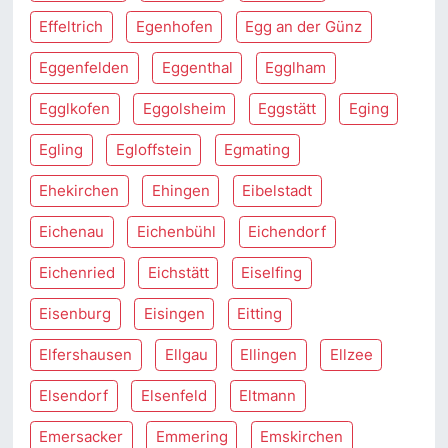
Effeltrich
Egenhofen
Egg an der Günz
Eggenfelden
Eggenthal
Egglham
Egglkofen
Eggolsheim
Eggstätt
Eging
Egling
Egloffstein
Egmating
Ehekirchen
Ehingen
Eibelstadt
Eichenau
Eichenbühl
Eichendorf
Eichenried
Eichstätt
Eiselfing
Eisenburg
Eisingen
Eitting
Elfershausen
Ellgau
Ellingen
Ellzee
Elsendorf
Elsenfeld
Eltmann
Emersacker
Emmering
Emskirchen