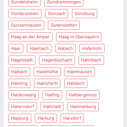
Gundelsheim
Gundremmingen
Güntersleben
Günzach
Günzburg
Gunzenhausen
Gutenstetten
Haag an der Amper
Haag in Oberbayern
Haar
Haarbach
Habach
Hafenlohr
Hagelstadt
Hagenbüchach
Hahnbach
Haibach
Haidmühle
Haimhausen
Haiming
Hainsfarth
Halblech
Haldenwang
Halfing
Hallbergmoos
Hallerndorf
Hallstadt
Hammelburg
Happurg
Harburg
Harsdorf