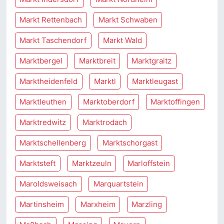
Markt Rettenbach
Markt Schwaben
Markt Taschendorf
Markt Wald
Marktbergel
Marktbreit
Marktgraitz
Marktheidenfeld
Marktl
Marktleugast
Marktleuthen
Marktoberdorf
Marktoffingen
Marktredwitz
Marktrodach
Marktschellenberg
Marktschorgast
Marktsteft
Marktzeuln
Marloffstein
Maroldsweisach
Marquartstein
Martinsheim
Marxheim
Marzling