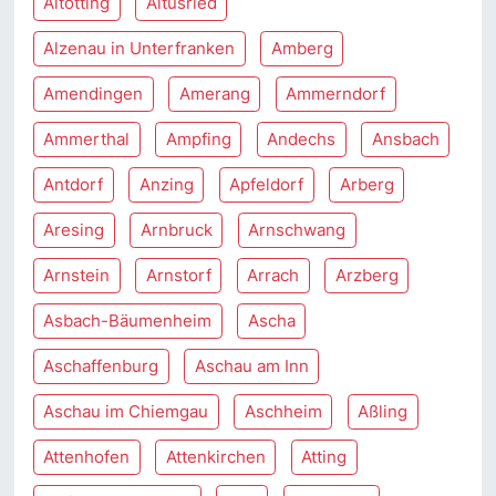
Altötting
Altusried
Alzenau in Unterfranken
Amberg
Amendingen
Amerang
Ammerndorf
Ammerthal
Ampfing
Andechs
Ansbach
Antdorf
Anzing
Apfeldorf
Arberg
Aresing
Arnbruck
Arnschwang
Arnstein
Arnstorf
Arrach
Arzberg
Asbach-Bäumenheim
Ascha
Aschaffenburg
Aschau am Inn
Aschau im Chiemgau
Aschheim
Aßling
Attenhofen
Attenkirchen
Atting