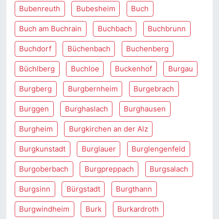
Bubenreuth
Bubesheim
Buch
Buch am Buchrain
Buchbach
Buchbrunn
Buchdorf
Büchenbach
Buchenberg
Büchlberg
Buchloe
Buckenhof
Burgau
Burgberg
Burgbernheim
Burgebrach
Burggen
Burghaslach
Burghausen
Burgheim
Burgkirchen an der Alz
Burgkunstadt
Burglauer
Burglengenfeld
Burgoberbach
Burgpreppach
Burgsalach
Burgsinn
Bürgstadt
Burgthann
Burgwindheim
Burk
Burkardroth