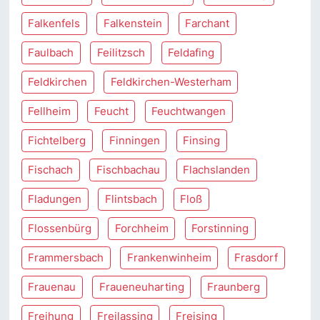
Falkenfels
Falkenstein
Farchant
Faulbach
Feilitzsch
Feldafing
Feldkirchen
Feldkirchen-Westerham
Fellheim
Feucht
Feuchtwangen
Fichtelberg
Finningen
Finsing
Fischach
Fischbachau
Flachslanden
Fladungen
Flintsbach
Floß
Flossenbürg
Forchheim
Forstinning
Frammersbach
Frankenwinheim
Frasdorf
Frauenau
Fraueneuharting
Fraunberg
Freihung
Freilassing
Freising