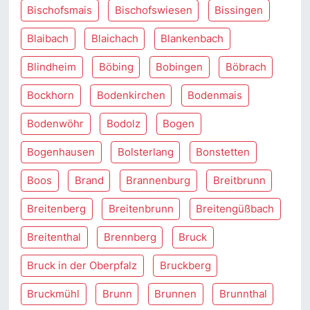
Bischofsmais
Bischofswiesen
Bissingen
Blaibach
Blaichach
Blankenbach
Blindheim
Böbing
Bobingen
Böbrach
Bockhorn
Bodenkirchen
Bodenmais
Bodenwöhr
Bodolz
Bogen
Bogenhausen
Bolsterlang
Bonstetten
Boos
Brand
Brannenburg
Breitbrunn
Breitenberg
Breitenbrunn
Breitengüßbach
Breitenthal
Brennberg
Bruck
Bruck in der Oberpfalz
Bruckberg
Bruckmühl
Brunn
Brunnen
Brunnthal