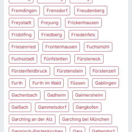
Fremdingen
Frensdorf
Freudenberg
Freystadt
Freyung
Frickenhausen
Fridolfing
Friedberg
Friedenfels
Friesenried
Frontenhausen
Fuchsmühl
Fuchsstadt
Fünfstetten
Fürsteneck
Fürstenfeldbruck
Fürstenstein
Fürstenzell
Furth
Furth im Wald
Füssen
Gablingen
Gachenbach
Gadheim
Gaimersheim
Gaißach
Gammelsdorf
Gangkofen
Garching an der Alz
Garching bei München
Garmisch-Partenkirchen
Gars
Gattendorf