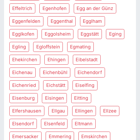
Effeltrich
Egenhofen
Egg an der Günz
Eggenfelden
Eggenthal
Egglham
Egglkofen
Eggolsheim
Eggstätt
Eging
Egling
Egloffstein
Egmating
Ehekirchen
Ehingen
Eibelstadt
Eichenau
Eichenbühl
Eichendorf
Eichenried
Eichstätt
Eiselfing
Eisenburg
Eisingen
Eitting
Elfershausen
Ellgau
Ellingen
Ellzee
Elsendorf
Elsenfeld
Eltmann
Emersacker
Emmering
Emskirchen