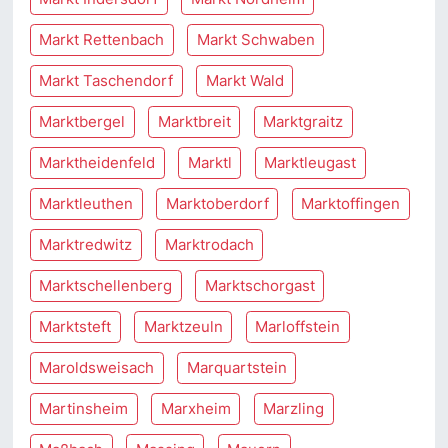
Markt Rettenbach
Markt Schwaben
Markt Taschendorf
Markt Wald
Marktbergel
Marktbreit
Marktgraitz
Marktheidenfeld
Marktl
Marktleugast
Marktleuthen
Marktoberdorf
Marktoffingen
Marktredwitz
Marktrodach
Marktschellenberg
Marktschorgast
Marktsteft
Marktzeuln
Marloffstein
Maroldsweisach
Marquartstein
Martinsheim
Marxheim
Marzling