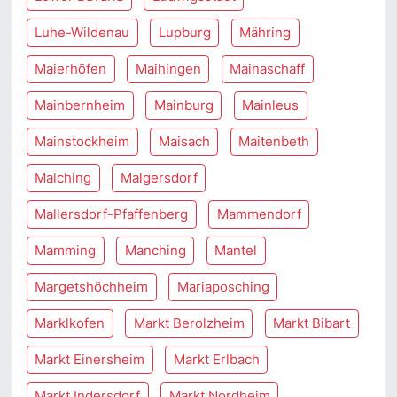
Luhe-Wildenau
Lupburg
Mähring
Maierhöfen
Maihingen
Mainaschaff
Mainbernheim
Mainburg
Mainleus
Mainstockheim
Maisach
Maitenbeth
Malching
Malgersdorf
Mallersdorf-Pfaffenberg
Mammendorf
Mamming
Manching
Mantel
Margetshöchheim
Mariaposching
Marklkofen
Markt Berolzheim
Markt Bibart
Markt Einersheim
Markt Erlbach
Markt Indersdorf
Markt Nordheim