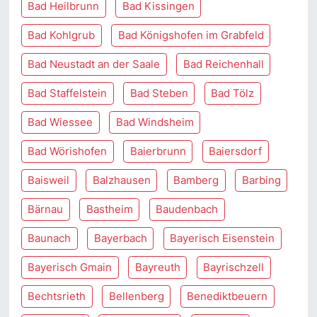
Bad Heilbrunn
Bad Kissingen
Bad Kohlgrub
Bad Königshofen im Grabfeld
Bad Neustadt an der Saale
Bad Reichenhall
Bad Staffelstein
Bad Steben
Bad Tölz
Bad Wiessee
Bad Windsheim
Bad Wörishofen
Baierbrunn
Baiersdorf
Baisweil
Balzhausen
Bamberg
Barbing
Bärnau
Bastheim
Baudenbach
Baunach
Bayerbach
Bayerisch Eisenstein
Bayerisch Gmain
Bayreuth
Bayrischzell
Bechtsrieth
Bellenberg
Benediktbeuern