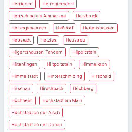
Herrieden
Herrngiersdorf
Herrsching am Ammersee
Hersbruck
Herzogenaurach
Heßdorf
Hettenshausen
Hettstadt
Hetzles
Heustreu
Hilgertshausen-Tandern
Hilpoltstein
Hiltenfingen
Hiltpoltstein
Himmelkron
Himmelstadt
Hinterschmiding
Hirschaid
Hirschau
Hirschbach
Höchberg
Höchheim
Hochstadt am Main
Höchstadt an der Aisch
Höchstädt an der Donau