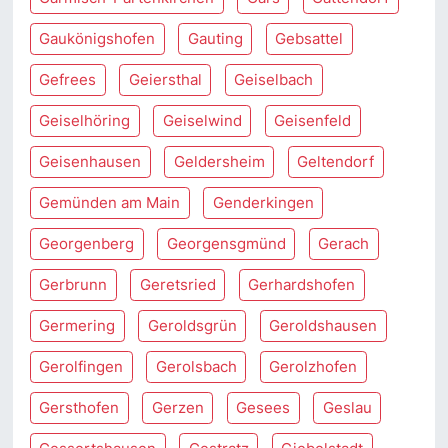
Gaukönigshofen
Gauting
Gebsattel
Gefrees
Geiersthal
Geiselbach
Geiselhöring
Geiselwind
Geisenfeld
Geisenhausen
Geldersheim
Geltendorf
Gemünden am Main
Genderkingen
Georgenberg
Georgensgmünd
Gerach
Gerbrunn
Geretsried
Gerhardshofen
Germering
Geroldsgrün
Geroldshausen
Gerolfingen
Gerolsbach
Gerolzhofen
Gersthofen
Gerzen
Gesees
Geslau