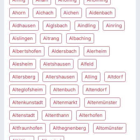
Ahorn
Aichach
Aichen
Aidenbach
Aidhausen
Aiglsbach
Aindling
Ainring
Aislingen
Aitrang
Albaching
Albertshofen
Aldersbach
Alerheim
Alesheim
Aletshausen
Alfeld
Allersberg
Allershausen
Alling
Altdorf
Alteglofsheim
Altenbuch
Altendorf
Altenkunstadt
Altenmarkt
Altenmünster
Altenstadt
Altenthann
Alterhofen
Altfraunhofen
Althegnenberg
Altomünster