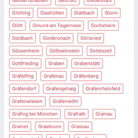
Gessertshausen
Gestratz
Giebelstadt
Gilching
Glashütten
Glattbach
Glonn
Glött
Gmund am Tegernsee
Gochsheim
Goldbach
Goldkronach
Görisried
Gössenheim
Gößweinstein
Gotteszell
Gottfrieding
Graben
Grabenstätt
Gräfelfing
Grafenau
Gräfenberg
Gräfendorf
Grafengehaig
Grafenrheinfeld
Grafenwiesen
Grafenwöhr
Grafing bei München
Grafrath
Grainau
Grainet
Grasbrunn
Grassau