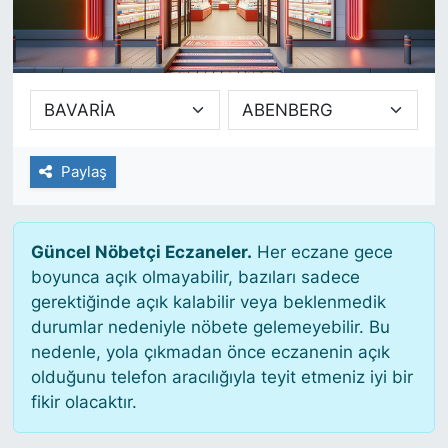
SİYASET
SAĞLIK
Paylaş
Güncel Nöbetçi Eczaneler.
Her eczane gece
boyunca açık olmayabilir, bazıları sadece
gerektiğinde açık kalabilir veya beklenmedik
durumlar nedeniyle nöbete gelemeyebilir. Bu
nedenle, yola çıkmadan önce eczanenin açık
olduğunu telefon aracılığıyla teyit etmeniz iyi bir
fikir olacaktır.