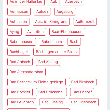
Au in der Hallertau
Aub
Auerbach
Aufhausen
Aufseß
Augsburg
Auhausen
Aura im Sinngrund
Außernzell
Aying
Aystetten
Baar-Ebenhausen
Babenhausen
Babensham
Bach
Bachhagel
Bächingen an der Brenz
Bad Abbach
Bad Aibling
Bad Alexandersbad
Bad Berneck im Fichtelgebirge
Bad Birnbach
Bad Bocklet
Bad Brückenau
Bad Endorf
Bad Feilnbach
Bad Füssing
Bad Griesbach