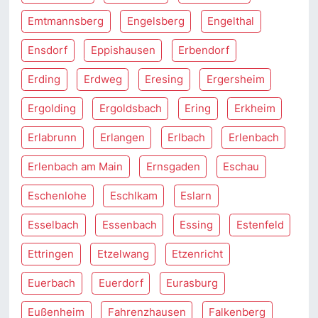
Emtmannsberg
Engelsberg
Engelthal
Ensdorf
Eppishausen
Erbendorf
Erding
Erdweg
Eresing
Ergersheim
Ergolding
Ergoldsbach
Ering
Erkheim
Erlabrunn
Erlangen
Erlbach
Erlenbach
Erlenbach am Main
Ernsgaden
Eschau
Eschenlohe
Eschlkam
Eslarn
Esselbach
Essenbach
Essing
Estenfeld
Ettringen
Etzelwang
Etzenricht
Euerbach
Euerdorf
Eurasburg
Eußenheim
Fahrenzhausen
Falkenberg