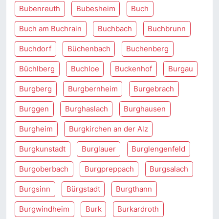
Bubenreuth
Bubesheim
Buch
Buch am Buchrain
Buchbach
Buchbrunn
Buchdorf
Büchenbach
Buchenberg
Büchlberg
Buchloe
Buckenhof
Burgau
Burgberg
Burgbernheim
Burgebrach
Burggen
Burghaslach
Burghausen
Burgheim
Burgkirchen an der Alz
Burgkunstadt
Burglauer
Burglengenfeld
Burgoberbach
Burgpreppach
Burgsalach
Burgsinn
Bürgstadt
Burgthann
Burgwindheim
Burk
Burkardroth