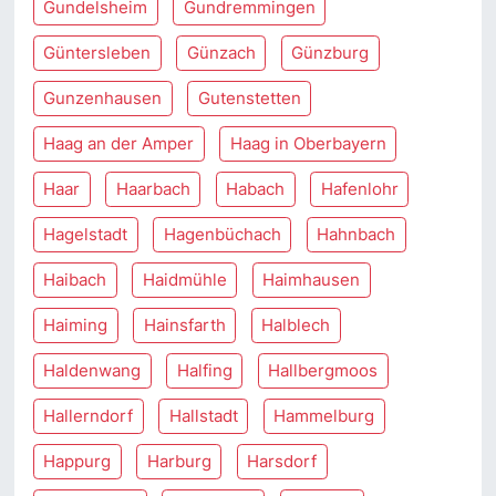
Gundelsheim
Gundremmingen
Güntersleben
Günzach
Günzburg
Gunzenhausen
Gutenstetten
Haag an der Amper
Haag in Oberbayern
Haar
Haarbach
Habach
Hafenlohr
Hagelstadt
Hagenbüchach
Hahnbach
Haibach
Haidmühle
Haimhausen
Haiming
Hainsfarth
Halblech
Haldenwang
Halfing
Hallbergmoos
Hallerndorf
Hallstadt
Hammelburg
Happurg
Harburg
Harsdorf