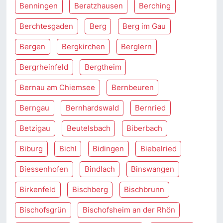
Benningen
Beratzhausen
Berching
Berchtesgaden
Berg
Berg im Gau
Bergen
Bergkirchen
Berglern
Bergrheinfeld
Bergtheim
Bernau am Chiemsee
Bernbeuren
Berngau
Bernhardswald
Bernried
Betzigau
Beutelsbach
Biberbach
Biburg
Bichl
Bidingen
Biebelried
Biessenhofen
Bindlach
Binswangen
Birkenfeld
Bischberg
Bischbrunn
Bischofsgrün
Bischofsheim an der Rhön