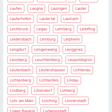
Laufen
Laugna
Lauingen
Lauter
Lauterhofen
Lautertal
Lautrach
Lechbruck
Legau
Lehrberg
Leiblfing
Leidersbach
Leinburg
Leipheim
Lengdorf
Lengenwang
Lenggries
Leonberg
Leuchtenberg
Leupoldsgrün
Leutenbach
Leutershausen
Lichtenau
Lichtenberg
Lichtenfels
Lindau
Lindberg
Litzendorf
Lohberg
Lohr am Main
Loiching
Lonnerstadt
Lower Bavaria
Ludwigsstadt