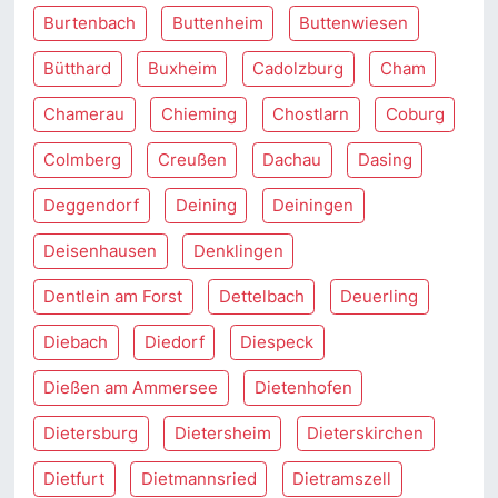
Burtenbach
Buttenheim
Buttenwiesen
Bütthard
Buxheim
Cadolzburg
Cham
Chamerau
Chieming
Chostlarn
Coburg
Colmberg
Creußen
Dachau
Dasing
Deggendorf
Deining
Deiningen
Deisenhausen
Denklingen
Dentlein am Forst
Dettelbach
Deuerling
Diebach
Diedorf
Diespeck
Dießen am Ammersee
Dietenhofen
Dietersburg
Dietersheim
Dieterskirchen
Dietfurt
Dietmannsried
Dietramszell