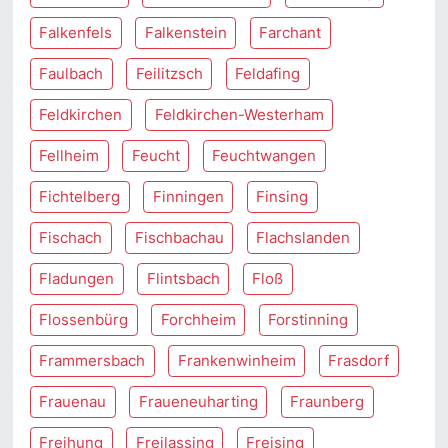
Falkenfels
Falkenstein
Farchant
Faulbach
Feilitzsch
Feldafing
Feldkirchen
Feldkirchen-Westerham
Fellheim
Feucht
Feuchtwangen
Fichtelberg
Finningen
Finsing
Fischach
Fischbachau
Flachslanden
Fladungen
Flintsbach
Floß
Flossenbürg
Forchheim
Forstinning
Frammersbach
Frankenwinheim
Frasdorf
Frauenau
Fraueneuharting
Fraunberg
Freihung
Freilassing
Freising