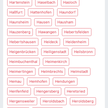
Hartenstein
Haselbach
Hasloch
Haßfurt
Hattenhofen
Haundorf
Haunsheim
Hausen
Hausham
Hauzenberg
Hawangen
Hebertsfelden
Hebertshausen
Heideck
Heidenheim
Heigenbrücken
Heiligenstadt
Heilsbronn
Heimbuchenthal
Heimenkirch
Heimertingen
Helmbrechts
Helmstadt
Hemau
Hemhofen
Hendungen
Henfenfeld
Hengersberg
Heretsried
Hergensweiler
Heroldsbach
Heroldsberg