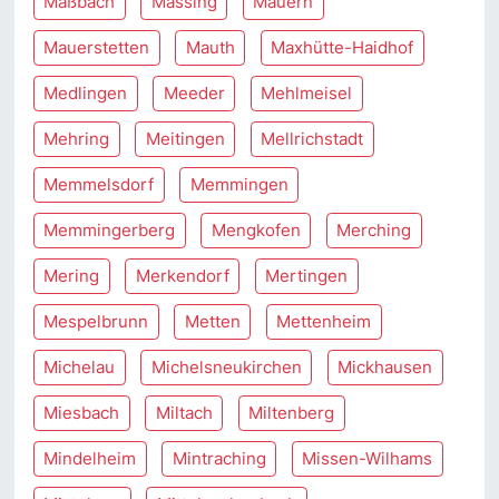
Maßbach
Massing
Mauern
Mauerstetten
Mauth
Maxhütte-Haidhof
Medlingen
Meeder
Mehlmeisel
Mehring
Meitingen
Mellrichstadt
Memmelsdorf
Memmingen
Memmingerberg
Mengkofen
Merching
Mering
Merkendorf
Mertingen
Mespelbrunn
Metten
Mettenheim
Michelau
Michelsneukirchen
Mickhausen
Miesbach
Miltach
Miltenberg
Mindelheim
Mintraching
Missen-Wilhams