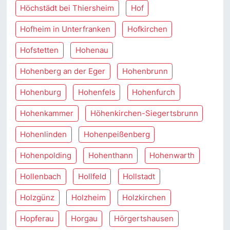
Höchstädt bei Thiersheim
Hof
Hofheim in Unterfranken
Hofkirchen
Hofstetten
Hohenau
Hohenberg an der Eger
Hohenbrunn
Hohenburg
Hohenfels
Hohenfurch
Hohenkammer
Höhenkirchen-Siegertsbrunn
Hohenlinden
Hohenpeißenberg
Hohenpolding
Hohenthann
Hohenwarth
Hollenbach
Hollfeld
Hollstadt
Holzgünz
Holzheim
Holzkirchen
Hopferau
Horgau
Hörgertshausen