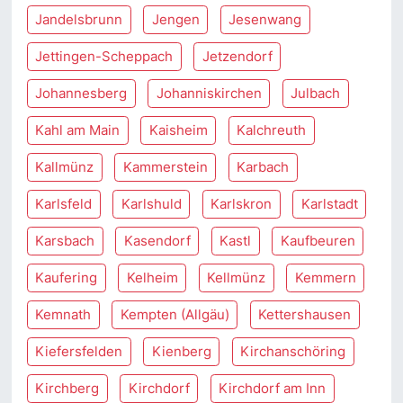
Jandelsbrunn
Jengen
Jesenwang
Jettingen-Scheppach
Jetzendorf
Johannesberg
Johanniskirchen
Julbach
Kahl am Main
Kaisheim
Kalchreuth
Kallmünz
Kammerstein
Karbach
Karlsfeld
Karlshuld
Karlskron
Karlstadt
Karsbach
Kasendorf
Kastl
Kaufbeuren
Kaufering
Kelheim
Kellmünz
Kemmern
Kemnath
Kempten (Allgäu)
Kettershausen
Kiefersfelden
Kienberg
Kirchanschöring
Kirchberg
Kirchdorf
Kirchdorf am Inn