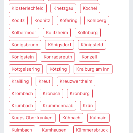
Klosterlechfeld
Knetzgau
Kochel
Köditz
Ködnitz
Köfering
Kohlberg
Kolbermoor
Kolitzheim
Kollnburg
Königsbrunn
Königsdorf
Königsfeld
Königstein
Konradsreuth
Konzell
Kottgeisering
Kötzting
Kraiburg am Inn
Krailling
Kreut
Kreuzwertheim
Krombach
Kronach
Kronburg
Krumbach
Krummennaab
Krün
Kueps Oberfranken
Kühbach
Kulmain
Kulmbach
Kumhausen
Kümmersbruck