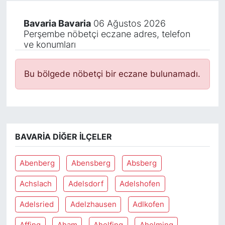
Bavaria Bavaria
06 Ağustos 2026
Perşembe nöbetçi eczane adres, telefon
ve konumları
Bu bölgede nöbetçi bir eczane bulunamadı.
BAVARIA DIĞER İLÇELER
Abenberg
Abensberg
Absberg
Achslach
Adelsdorf
Adelshofen
Adelsried
Adelzhausen
Adlkofen
Affing
Aham
Aholfing
Aholming