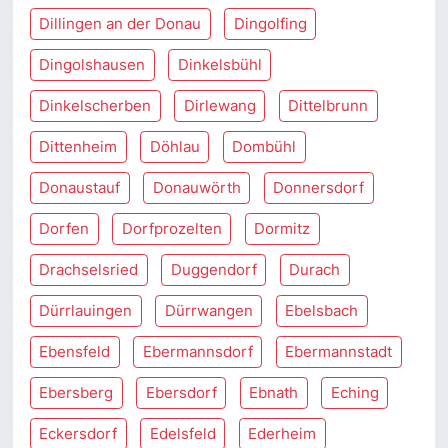
Dillingen an der Donau
Dingolfing
Dingolshausen
Dinkelsbühl
Dinkelscherben
Dirlewang
Dittelbrunn
Dittenheim
Döhlau
Dombühl
Donaustauf
Donauwörth
Donnersdorf
Dorfen
Dorfprozelten
Dormitz
Drachselsried
Duggendorf
Durach
Dürrlauingen
Dürrwangen
Ebelsbach
Ebensfeld
Ebermannsdorf
Ebermannstadt
Ebersberg
Ebersdorf
Ebnath
Eching
Eckersdorf
Edelsfeld
Ederheim