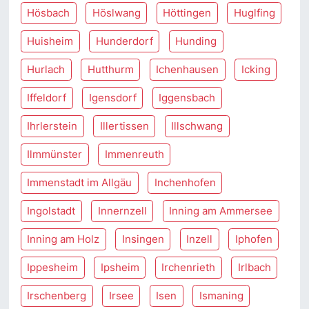
Hösbach
Höslwang
Höttingen
Huglfing
Huisheim
Hunderdorf
Hunding
Hurlach
Hutthurm
Ichenhausen
Icking
Iffeldorf
Igensdorf
Iggensbach
Ihrlerstein
Illertissen
Illschwang
Ilmmünster
Immenreuth
Immenstadt im Allgäu
Inchenhofen
Ingolstadt
Innernzell
Inning am Ammersee
Inning am Holz
Insingen
Inzell
Iphofen
Ippesheim
Ipsheim
Irchenrieth
Irlbach
Irschenberg
Irsee
Isen
Ismaning