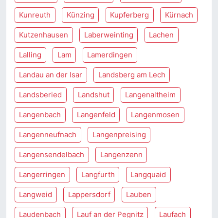
Kunreuth
Künzing
Kupferberg
Kürnach
Kutzenhausen
Laberweinting
Lachen
Lalling
Lam
Lamerdingen
Landau an der Isar
Landsberg am Lech
Landsberied
Landshut
Langenaltheim
Langenbach
Langenfeld
Langenmosen
Langenneufnach
Langenpreising
Langensendelbach
Langenzenn
Langerringen
Langfurth
Langquaid
Langweid
Lappersdorf
Lauben
Laudenbach
Lauf an der Pegnitz
Laufach