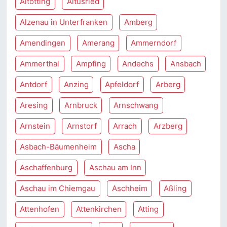
Altötting
Altusried
Alzenau in Unterfranken
Amberg
Amendingen
Amerang
Ammerndorf
Ammerthal
Ampfing
Andechs
Ansbach
Antdorf
Anzing
Apfeldorf
Arberg
Aresing
Arnbruck
Arnschwang
Arnstein
Arnstorf
Arrach
Arzberg
Asbach-Bäumenheim
Ascha
Aschaffenburg
Aschau am Inn
Aschau im Chiemgau
Aschheim
Aßling
Attenhofen
Attenkirchen
Atting