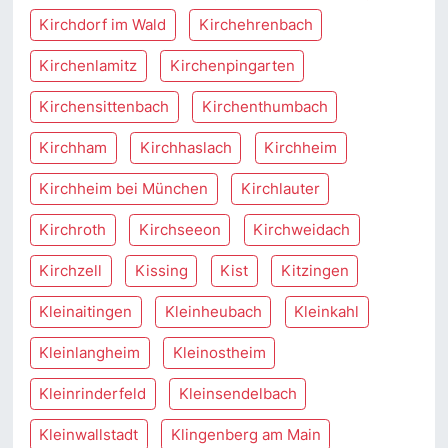
Kirchdorf im Wald
Kirchehrenbach
Kirchenlamitz
Kirchenpingarten
Kirchensittenbach
Kirchenthumbach
Kirchham
Kirchhaslach
Kirchheim
Kirchheim bei München
Kirchlauter
Kirchroth
Kirchseeon
Kirchweidach
Kirchzell
Kissing
Kist
Kitzingen
Kleinaitingen
Kleinheubach
Kleinkahl
Kleinlangheim
Kleinostheim
Kleinrinderfeld
Kleinsendelbach
Kleinwallstadt
Klingenberg am Main