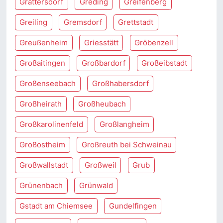
Grattersdorf
Greding
Greifenberg
Greiling
Gremsdorf
Grettstadt
Greußenheim
Griesstätt
Gröbenzell
Großaitingen
Großbardorf
Großeibstadt
Großenseebach
Großhabersdorf
Großheirath
Großheubach
Großkarolinenfeld
Großlangheim
Großostheim
Großreuth bei Schweinau
Großwallstadt
Großweil
Grub
Grünenbach
Grünwald
Gstadt am Chiemsee
Gundelfingen