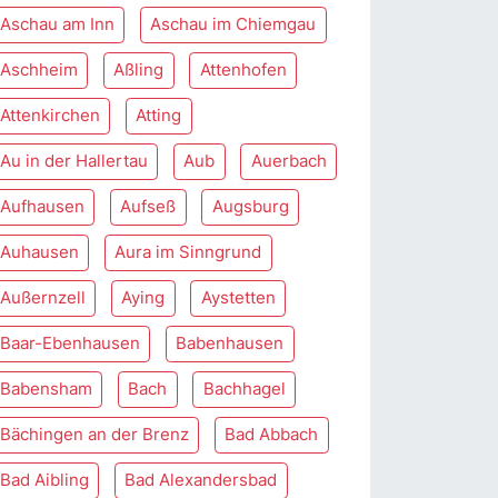
Aschau am Inn
Aschau im Chiemgau
Aschheim
Aßling
Attenhofen
Attenkirchen
Atting
Au in der Hallertau
Aub
Auerbach
Aufhausen
Aufseß
Augsburg
Auhausen
Aura im Sinngrund
Außernzell
Aying
Aystetten
Baar-Ebenhausen
Babenhausen
Babensham
Bach
Bachhagel
Bächingen an der Brenz
Bad Abbach
Bad Aibling
Bad Alexandersbad