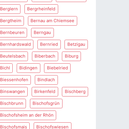
Berglern
Bergrheinfeld
Bergtheim
Bernau am Chiemsee
Bernbeuren
Berngau
Bernhardswald
Bernried
Betzigau
Beutelsbach
Biberbach
Biburg
Bichl
Bidingen
Biebelried
Biessenhofen
Bindlach
Binswangen
Birkenfeld
Bischberg
Bischbrunn
Bischofsgrün
Bischofsheim an der Rhön
Bischofsmais
Bischofswiesen