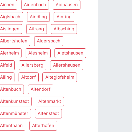
Aichen
Aidenbach
Aidhausen
Aiglsbach
Aindling
Ainring
Aislingen
Aitrang
Albaching
Albertshofen
Aldersbach
Alerheim
Alesheim
Aletshausen
Alfeld
Allersberg
Allershausen
Alling
Altdorf
Alteglofsheim
Altenbuch
Altendorf
Altenkunstadt
Altenmarkt
Altenmünster
Altenstadt
Altenthann
Alterhofen