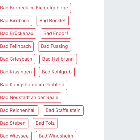
Bad Berneck im Fichtelgebirge
Bad Birnbach
Bad Bocklet
Bad Brückenau
Bad Endorf
Bad Feilnbach
Bad Füssing
Bad Griesbach
Bad Heilbrunn
Bad Kissingen
Bad Kohlgrub
Bad Königshofen im Grabfeld
Bad Neustadt an der Saale
Bad Reichenhall
Bad Staffelstein
Bad Steben
Bad Tölz
Bad Wiessee
Bad Windsheim