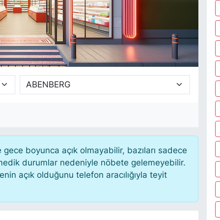
gece boyunca açık olmayabilir, bazıları sadece
nmedik durumlar nedeniyle nöbete gelemeyebilir.
in açık olduğunu telefon aracılığıyla teyit