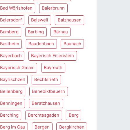
Bad Wörishofen
Baierbrunn
Baiersdorf
Baisweil
Balzhausen
Bamberg
Barbing
Bärnau
Bastheim
Baudenbach
Baunach
Bayerbach
Bayerisch Eisenstein
Bayerisch Gmain
Bayreuth
Bayrischzell
Bechtsrieth
Bellenberg
Benediktbeuern
Benningen
Beratzhausen
Berching
Berchtesgaden
Berg
Berg im Gau
Bergen
Bergkirchen