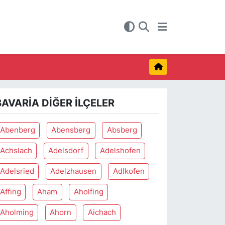
BAVARIA DIĞER İLÇELER
Abenberg
Abensberg
Absberg
Achslach
Adelsdorf
Adelshofen
Adelsried
Adelzhausen
Adlkofen
Affing
Aham
Aholfing
Aholming
Ahorn
Aichach