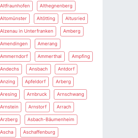
Altfraunhofen
Althegnenberg
Altomünster
Altötting
Altusried
Alzenau in Unterfranken
Amberg
Amendingen
Amerang
Ammerndorf
Ammerthal
Ampfing
Andechs
Ansbach
Antdorf
Anzing
Apfeldorf
Arberg
Aresing
Arnbruck
Arnschwang
Arnstein
Arnstorf
Arrach
Arzberg
Asbach-Bäumenheim
Ascha
Aschaffenburg