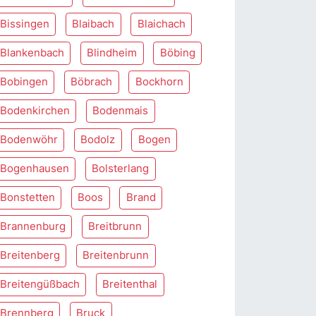
Bissingen
Blaibach
Blaichach
Blankenbach
Blindheim
Böbing
Bobingen
Böbrach
Bockhorn
Bodenkirchen
Bodenmais
Bodenwöhr
Bodolz
Bogen
Bogenhausen
Bolsterlang
Bonstetten
Boos
Brand
Brannenburg
Breitbrunn
Breitenberg
Breitenbrunn
Breitengüßbach
Breitenthal
Brennberg
Bruck