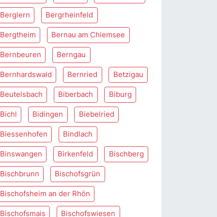
Berglern
Bergrheinfeld
Bergtheim
Bernau am Chiemsee
Bernbeuren
Berngau
Bernhardswald
Bernried
Betzigau
Beutelsbach
Biberbach
Biburg
Bichl
Bidingen
Biebelried
Biessenhofen
Bindlach
Binswangen
Birkenfeld
Bischberg
Bischbrunn
Bischofsgrün
Bischofsheim an der Rhön
Bischofsmais
Bischofswiesen