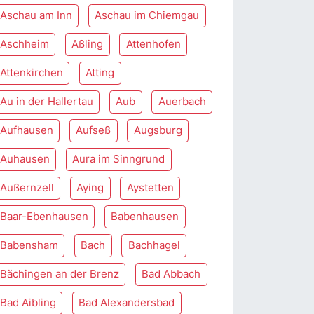
Aschau am Inn
Aschau im Chiemgau
Aschheim
Aßling
Attenhofen
Attenkirchen
Atting
Au in der Hallertau
Aub
Auerbach
Aufhausen
Aufseß
Augsburg
Auhausen
Aura im Sinngrund
Außernzell
Aying
Aystetten
Baar-Ebenhausen
Babenhausen
Babensham
Bach
Bachhagel
Bächingen an der Brenz
Bad Abbach
Bad Aibling
Bad Alexandersbad