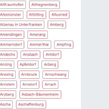
Altfraunhofen
Althegnenberg
Altomünster
Altötting
Altusried
Alzenau in Unterfranken
Amberg
Amendingen
Amerang
Ammerndorf
Ammerthal
Ampfing
Andechs
Ansbach
Antdorf
Anzing
Apfeldorf
Arberg
Aresing
Arnbruck
Arnschwang
Arnstein
Arnstorf
Arrach
Arzberg
Asbach-Bäumenheim
Ascha
Aschaffenburg