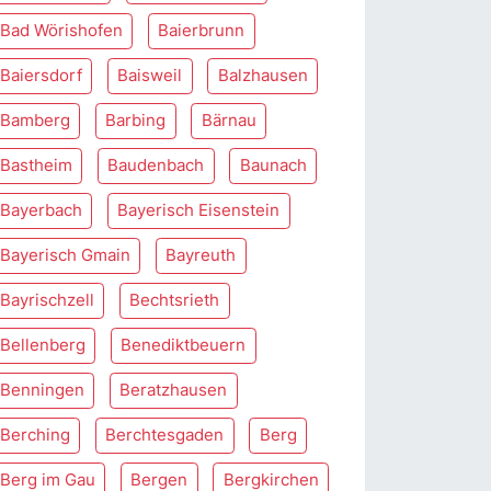
Bad Wörishofen
Baierbrunn
Baiersdorf
Baisweil
Balzhausen
Bamberg
Barbing
Bärnau
Bastheim
Baudenbach
Baunach
Bayerbach
Bayerisch Eisenstein
Bayerisch Gmain
Bayreuth
Bayrischzell
Bechtsrieth
Bellenberg
Benediktbeuern
Benningen
Beratzhausen
Berching
Berchtesgaden
Berg
Berg im Gau
Bergen
Bergkirchen