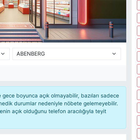
gece boyunca açık olmayabilir, bazıları sadece
nmedik durumlar nedeniyle nöbete gelemeyebilir.
in açık olduğunu telefon aracılığıyla teyit