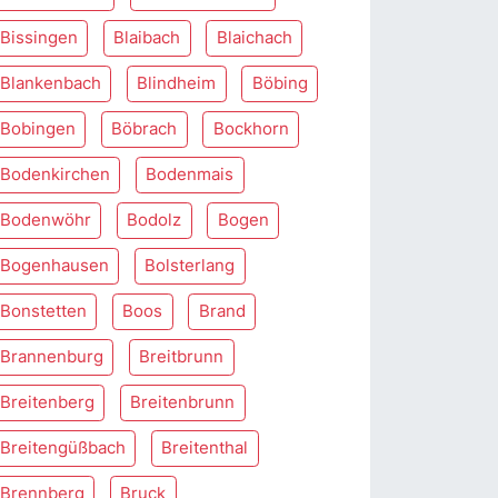
Bissingen
Blaibach
Blaichach
Blankenbach
Blindheim
Böbing
Bobingen
Böbrach
Bockhorn
Bodenkirchen
Bodenmais
Bodenwöhr
Bodolz
Bogen
Bogenhausen
Bolsterlang
Bonstetten
Boos
Brand
Brannenburg
Breitbrunn
Breitenberg
Breitenbrunn
Breitengüßbach
Breitenthal
Brennberg
Bruck