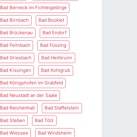
Bad Berneck im Fichtelgebirge
Bad Birnbach
Bad Bocklet
Bad Brückenau
Bad Endorf
Bad Feilnbach
Bad Füssing
Bad Griesbach
Bad Heilbrunn
Bad Kissingen
Bad Kohlgrub
Bad Königshofen im Grabfeld
Bad Neustadt an der Saale
Bad Reichenhall
Bad Staffelstein
Bad Steben
Bad Tölz
Bad Wiessee
Bad Windsheim