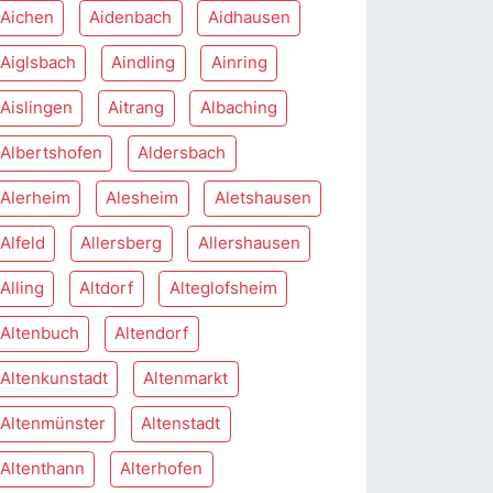
Aichen
Aidenbach
Aidhausen
Aiglsbach
Aindling
Ainring
Aislingen
Aitrang
Albaching
Albertshofen
Aldersbach
Alerheim
Alesheim
Aletshausen
Alfeld
Allersberg
Allershausen
Alling
Altdorf
Alteglofsheim
Altenbuch
Altendorf
Altenkunstadt
Altenmarkt
Altenmünster
Altenstadt
Altenthann
Alterhofen