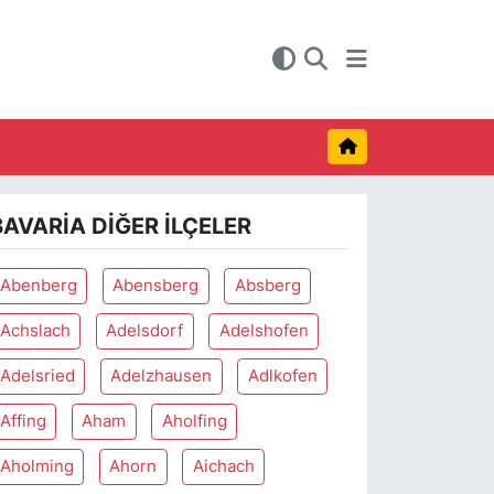
BAVARIA DIĞER İLÇELER
Abenberg
Abensberg
Absberg
Achslach
Adelsdorf
Adelshofen
Adelsried
Adelzhausen
Adlkofen
Affing
Aham
Aholfing
Aholming
Ahorn
Aichach