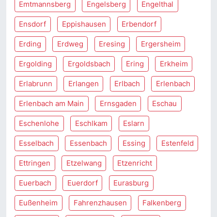
Emtmannsberg
Engelsberg
Engelthal
Ensdorf
Eppishausen
Erbendorf
Erding
Erdweg
Eresing
Ergersheim
Ergolding
Ergoldsbach
Ering
Erkheim
Erlabrunn
Erlangen
Erlbach
Erlenbach
Erlenbach am Main
Ernsgaden
Eschau
Eschenlohe
Eschlkam
Eslarn
Esselbach
Essenbach
Essing
Estenfeld
Ettringen
Etzelwang
Etzenricht
Euerbach
Euerdorf
Eurasburg
Eußenheim
Fahrenzhausen
Falkenberg