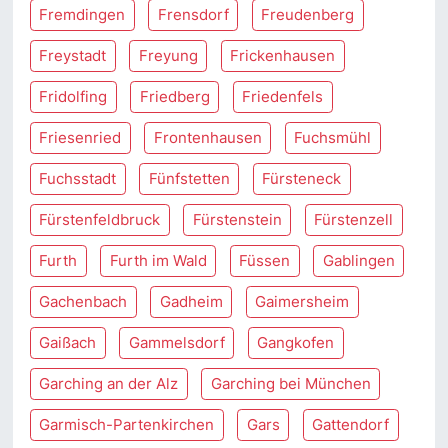
Fremdingen
Frensdorf
Freudenberg
Freystadt
Freyung
Frickenhausen
Fridolfing
Friedberg
Friedenfels
Friesenried
Frontenhausen
Fuchsmühl
Fuchsstadt
Fünfstetten
Fürsteneck
Fürstenfeldbruck
Fürstenstein
Fürstenzell
Furth
Furth im Wald
Füssen
Gablingen
Gachenbach
Gadheim
Gaimersheim
Gaißach
Gammelsdorf
Gangkofen
Garching an der Alz
Garching bei München
Garmisch-Partenkirchen
Gars
Gattendorf