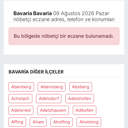
Bavaria Bavaria
09 Ağustos 2026 Pazar
nöbetçi eczane adres, telefon ve konumları
Bu bölgede nöbetçi bir eczane bulunamadı.
BAVARIA DIĞER İLÇELER
Abenberg
Abensberg
Absberg
Achslach
Adelsdorf
Adelshofen
Adelsried
Adelzhausen
Adlkofen
Affing
Aham
Aholfing
Aholming