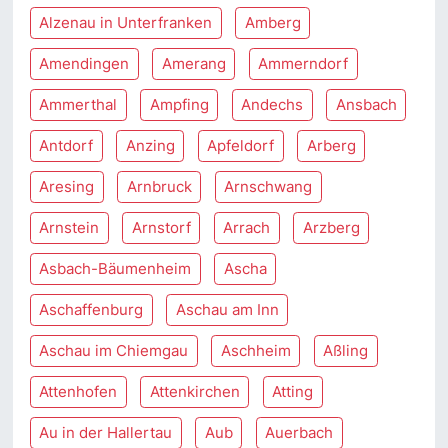
Alzenau in Unterfranken
Amberg
Amendingen
Amerang
Ammerndorf
Ammerthal
Ampfing
Andechs
Ansbach
Antdorf
Anzing
Apfeldorf
Arberg
Aresing
Arnbruck
Arnschwang
Arnstein
Arnstorf
Arrach
Arzberg
Asbach-Bäumenheim
Ascha
Aschaffenburg
Aschau am Inn
Aschau im Chiemgau
Aschheim
Aßling
Attenhofen
Attenkirchen
Atting
Au in der Hallertau
Aub
Auerbach