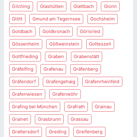
Gilching
Glashütten
Glattbach
Glonn
Glött
Gmund am Tegernsee
Gochsheim
Goldbach
Goldkronach
Görisried
Gössenheim
Gößweinstein
Gotteszell
Gottfrieding
Graben
Grabenstätt
Gräfelfing
Grafenau
Gräfenberg
Gräfendorf
Grafengehaig
Grafenrheinfeld
Grafenwiesen
Grafenwöhr
Grafing bei München
Grafrath
Grainau
Grainet
Grasbrunn
Grassau
Grattersdorf
Greding
Greifenberg