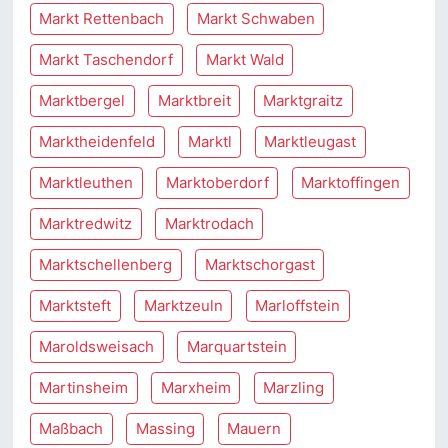
Markt Rettenbach
Markt Schwaben
Markt Taschendorf
Markt Wald
Marktbergel
Marktbreit
Marktgraitz
Marktheidenfeld
Marktl
Marktleugast
Marktleuthen
Marktoberdorf
Marktoffingen
Marktredwitz
Marktrodach
Marktschellenberg
Marktschorgast
Marktsteft
Marktzeuln
Marloffstein
Maroldsweisach
Marquartstein
Martinsheim
Marxheim
Marzling
Maßbach
Massing
Mauern