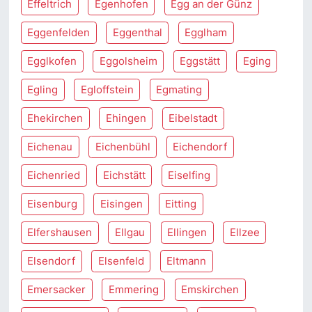
Effeltrich
Egenhofen
Egg an der Günz
Eggenfelden
Eggenthal
Egglham
Egglkofen
Eggolsheim
Eggstätt
Eging
Egling
Egloffstein
Egmating
Ehekirchen
Ehingen
Eibelstadt
Eichenau
Eichenbühl
Eichendorf
Eichenried
Eichstätt
Eiselfing
Eisenburg
Eisingen
Eitting
Elfershausen
Ellgau
Ellingen
Ellzee
Elsendorf
Elsenfeld
Eltmann
Emersacker
Emmering
Emskirchen