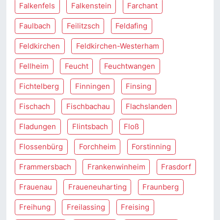
Falkenfels
Falkenstein
Farchant
Faulbach
Feilitzsch
Feldafing
Feldkirchen
Feldkirchen-Westerham
Fellheim
Feucht
Feuchtwangen
Fichtelberg
Finningen
Finsing
Fischach
Fischbachau
Flachslanden
Fladungen
Flintsbach
Floß
Flossenbürg
Forchheim
Forstinning
Frammersbach
Frankenwinheim
Frasdorf
Frauenau
Fraueneuharting
Fraunberg
Freihung
Freilassing
Freising