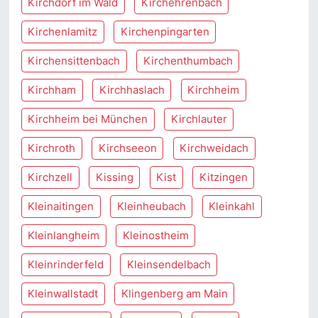
Kirchdorf im Wald
Kirchehrenbach
Kirchenlamitz
Kirchenpingarten
Kirchensittenbach
Kirchenthumbach
Kirchham
Kirchhaslach
Kirchheim
Kirchheim bei München
Kirchlauter
Kirchroth
Kirchseeon
Kirchweidach
Kirchzell
Kissing
Kist
Kitzingen
Kleinaitingen
Kleinheubach
Kleinkahl
Kleinlangheim
Kleinostheim
Kleinrinderfeld
Kleinsendelbach
Kleinwallstadt
Klingenberg am Main