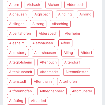
Ahorn
Aichach
Aichen
Aidenbach
Aidhausen
Aiglsbach
Aindling
Ainring
Aislingen
Aitrang
Albaching
Albertshofen
Aldersbach
Alerheim
Alesheim
Aletshausen
Alfeld
Allersberg
Allershausen
Alling
Altdorf
Alteglofsheim
Altenbuch
Altendorf
Altenkunstadt
Altenmarkt
Altenmünster
Altenstadt
Altenthann
Alterhofen
Altfraunhofen
Althegnenberg
Altomünster
Altötting
Altusried