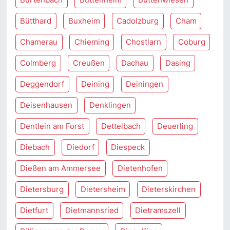
Bütthard
Buxheim
Cadolzburg
Cham
Chamerau
Chieming
Chostlarn
Coburg
Colmberg
Creußen
Dachau
Dasing
Deggendorf
Deining
Deiningen
Deisenhausen
Denklingen
Dentlein am Forst
Dettelbach
Deuerling
Diebach
Diedorf
Diespeck
Dießen am Ammersee
Dietenhofen
Dietersburg
Dietersheim
Dieterskirchen
Dietfurt
Dietmannsried
Dietramszell