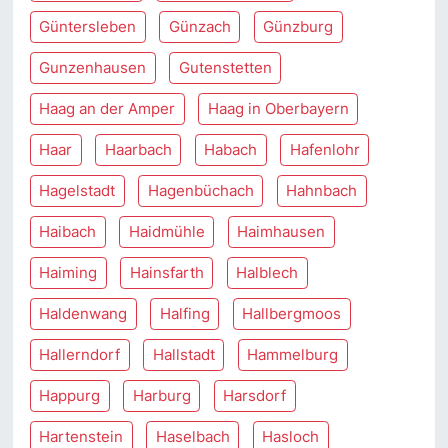
Güntersleben
Günzach
Günzburg
Gunzenhausen
Gutenstetten
Haag an der Amper
Haag in Oberbayern
Haar
Haarbach
Habach
Hafenlohr
Hagelstadt
Hagenbüchach
Hahnbach
Haibach
Haidmühle
Haimhausen
Haiming
Hainsfarth
Halblech
Haldenwang
Halfing
Hallbergmoos
Hallerndorf
Hallstadt
Hammelburg
Happurg
Harburg
Harsdorf
Hartenstein
Haselbach
Hasloch