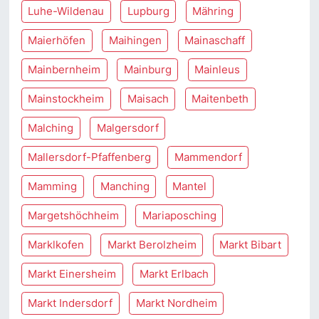
Luhe-Wildenau
Lupburg
Mähring
Maierhöfen
Maihingen
Mainaschaff
Mainbernheim
Mainburg
Mainleus
Mainstockheim
Maisach
Maitenbeth
Malching
Malgersdorf
Mallersdorf-Pfaffenberg
Mammendorf
Mamming
Manching
Mantel
Margetshöchheim
Mariaposching
Marklkofen
Markt Berolzheim
Markt Bibart
Markt Einersheim
Markt Erlbach
Markt Indersdorf
Markt Nordheim