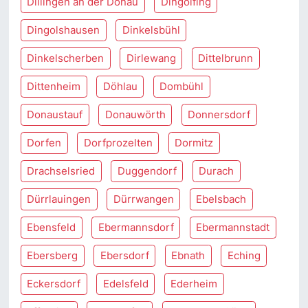
Dillingen an der Donau
Dingolfing
Dingolshausen
Dinkelsbühl
Dinkelscherben
Dirlewang
Dittelbrunn
Dittenheim
Döhlau
Dombühl
Donaustauf
Donauwörth
Donnersdorf
Dorfen
Dorfprozelten
Dormitz
Drachselsried
Duggendorf
Durach
Dürrlauingen
Dürrwangen
Ebelsbach
Ebensfeld
Ebermannsdorf
Ebermannstadt
Ebersberg
Ebersdorf
Ebnath
Eching
Eckersdorf
Edelsfeld
Ederheim