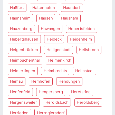
Haßfurt
Hattenhofen
Haundorf
Haunsheim
Hausen
Hausham
Hauzenberg
Hawangen
Hebertsfelden
Hebertshausen
Heideck
Heidenheim
Heigenbrücken
Heiligenstadt
Heilsbronn
Heimbuchenthal
Heimenkirch
Heimertingen
Helmbrechts
Helmstadt
Hemau
Hemhofen
Hendungen
Henfenfeld
Hengersberg
Heretsried
Hergensweiler
Heroldsbach
Heroldsberg
Herrieden
Herrngiersdorf