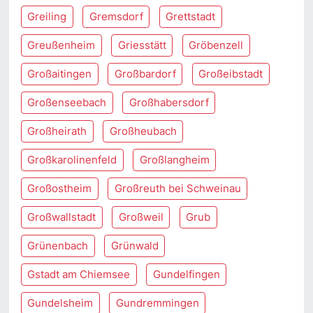
Greiling
Gremsdorf
Grettstadt
Greußenheim
Griesstätt
Gröbenzell
Großaitingen
Großbardorf
Großeibstadt
Großenseebach
Großhabersdorf
Großheirath
Großheubach
Großkarolinenfeld
Großlangheim
Großostheim
Großreuth bei Schweinau
Großwallstadt
Großweil
Grub
Grünenbach
Grünwald
Gstadt am Chiemsee
Gundelfingen
Gundelsheim
Gundremmingen