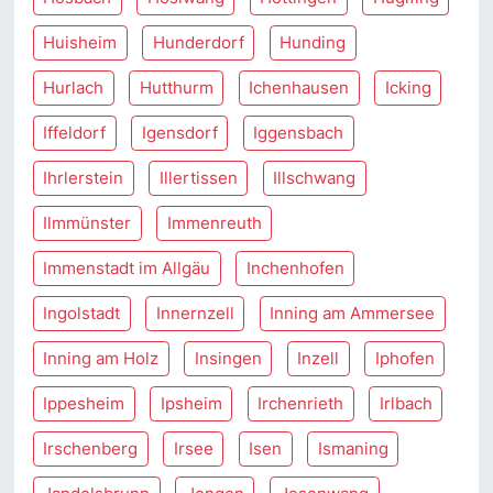
Huisheim
Hunderdorf
Hunding
Hurlach
Hutthurm
Ichenhausen
Icking
Iffeldorf
Igensdorf
Iggensbach
Ihrlerstein
Illertissen
Illschwang
Ilmmünster
Immenreuth
Immenstadt im Allgäu
Inchenhofen
Ingolstadt
Innernzell
Inning am Ammersee
Inning am Holz
Insingen
Inzell
Iphofen
Ippesheim
Ipsheim
Irchenrieth
Irlbach
Irschenberg
Irsee
Isen
Ismaning