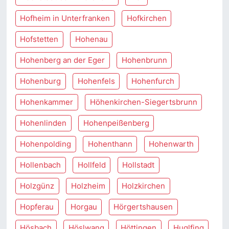
Hofheim in Unterfranken
Hofkirchen
Hofstetten
Hohenau
Hohenberg an der Eger
Hohenbrunn
Hohenburg
Hohenfels
Hohenfurch
Hohenkammer
Höhenkirchen-Siegertsbrunn
Hohenlinden
Hohenpeißenberg
Hohenpolding
Hohenthann
Hohenwarth
Hollenbach
Hollfeld
Hollstadt
Holzgünz
Holzheim
Holzkirchen
Hopferau
Horgau
Hörgertshausen
Hösbach
Höslwang
Höttingen
Huglfing