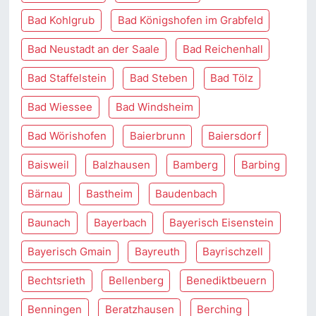
Bad Kohlgrub
Bad Königshofen im Grabfeld
Bad Neustadt an der Saale
Bad Reichenhall
Bad Staffelstein
Bad Steben
Bad Tölz
Bad Wiessee
Bad Windsheim
Bad Wörishofen
Baierbrunn
Baiersdorf
Baisweil
Balzhausen
Bamberg
Barbing
Bärnau
Bastheim
Baudenbach
Baunach
Bayerbach
Bayerisch Eisenstein
Bayerisch Gmain
Bayreuth
Bayrischzell
Bechtsrieth
Bellenberg
Benediktbeuern
Benningen
Beratzhausen
Berching