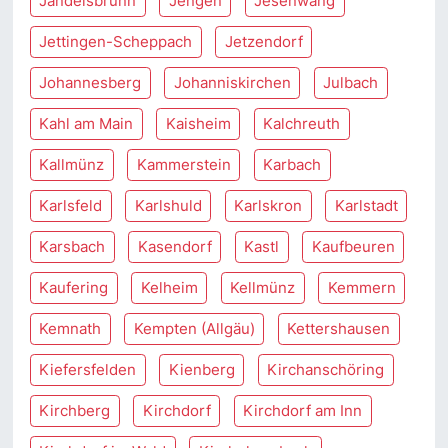
Jandelsbrunn
Jengen
Jesenwang
Jettingen-Scheppach
Jetzendorf
Johannesberg
Johanniskirchen
Julbach
Kahl am Main
Kaisheim
Kalchreuth
Kallmünz
Kammerstein
Karbach
Karlsfeld
Karlshuld
Karlskron
Karlstadt
Karsbach
Kasendorf
Kastl
Kaufbeuren
Kaufering
Kelheim
Kellmünz
Kemmern
Kemnath
Kempten (Allgäu)
Kettershausen
Kiefersfelden
Kienberg
Kirchanschöring
Kirchberg
Kirchdorf
Kirchdorf am Inn