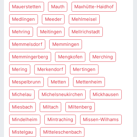
Mauerstetten
Mauth
Maxhütte-Haidhof
Medlingen
Meeder
Mehlmeisel
Mehring
Meitingen
Mellrichstadt
Memmelsdorf
Memmingen
Memmingerberg
Mengkofen
Merching
Mering
Merkendorf
Mertingen
Mespelbrunn
Metten
Mettenheim
Michelau
Michelsneukirchen
Mickhausen
Miesbach
Miltach
Miltenberg
Mindelheim
Mintraching
Missen-Wilhams
Mistelgau
Mitteleschenbach