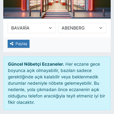
SİYASET
SAĞLIK
Paylaş
Güncel Nöbetçi Eczaneler.
Her eczane gece
boyunca açık olmayabilir, bazıları sadece
gerektiğinde açık kalabilir veya beklenmedik
durumlar nedeniyle nöbete gelemeyebilir. Bu
nedenle, yola çıkmadan önce eczanenin açık
olduğunu telefon aracılığıyla teyit etmeniz iyi bir
fikir olacaktır.