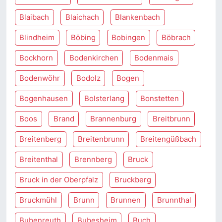
Blaibach
Blaichach
Blankenbach
Blindheim
Böbing
Bobingen
Böbrach
Bockhorn
Bodenkirchen
Bodenmais
Bodenwöhr
Bodolz
Bogen
Bogenhausen
Bolsterlang
Bonstetten
Boos
Brand
Brannenburg
Breitbrunn
Breitenberg
Breitenbrunn
Breitengüßbach
Breitenthal
Brennberg
Bruck
Bruck in der Oberpfalz
Bruckberg
Bruckmühl
Brunn
Brunnen
Brunnthal
Bubenreuth
Bubesheim
Buch