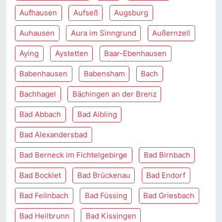
Aufhausen
Aufseß
Augsburg
Auhausen
Aura im Sinngrund
Außernzell
Aying
Aystetten
Baar-Ebenhausen
Babenhausen
Babensham
Bach
Bachhagel
Bächingen an der Brenz
Bad Abbach
Bad Aibling
Bad Alexandersbad
Bad Berneck im Fichtelgebirge
Bad Birnbach
Bad Bocklet
Bad Brückenau
Bad Endorf
Bad Feilnbach
Bad Füssing
Bad Griesbach
Bad Heilbrunn
Bad Kissingen