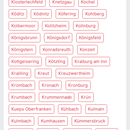
Klosterlechfeld
Knetzgau
Kochel
Köditz
Ködnitz
Köfering
Kohlberg
Kolbermoor
Kolitzheim
Kollnburg
Königsbrunn
Königsdorf
Königsfeld
Königstein
Konradsreuth
Konzell
Kottgeisering
Kötzting
Kraiburg am Inn
Krailling
Kreut
Kreuzwertheim
Krombach
Kronach
Kronburg
Krumbach
Krummennaab
Krün
Kueps Oberfranken
Kühbach
Kulmain
Kulmbach
Kumhausen
Kümmersbruck