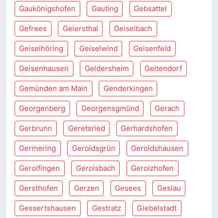
Gaukönigshofen
Gauting
Gebsattel
Gefrees
Geiersthal
Geiselbach
Geiselhöring
Geiselwind
Geisenfeld
Geisenhausen
Geldersheim
Geltendorf
Gemünden am Main
Genderkingen
Georgenberg
Georgensgmünd
Gerach
Gerbrunn
Geretsried
Gerhardshofen
Germering
Geroldsgrün
Geroldshausen
Gerolfingen
Gerolsbach
Gerolzhofen
Gersthofen
Gerzen
Gesees
Geslau
Gessertshausen
Gestratz
Giebelstadt