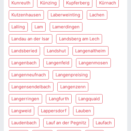
Kunreuth
Künzing
Kupferberg
Kürnach
Kutzenhausen
Laberweinting
Lachen
Lalling
Lam
Lamerdingen
Landau an der Isar
Landsberg am Lech
Landsberied
Landshut
Langenaltheim
Langenbach
Langenfeld
Langenmosen
Langenneufnach
Langenpreising
Langensendelbach
Langenzenn
Langerringen
Langfurth
Langquaid
Langweid
Lappersdorf
Lauben
Laudenbach
Lauf an der Pegnitz
Laufach