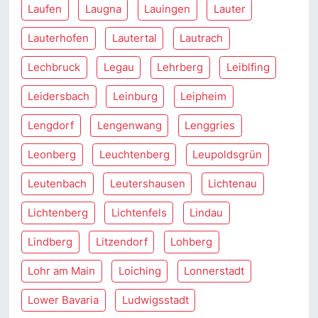
Laufen
Laugna
Lauingen
Lauter
Lauterhofen
Lautertal
Lautrach
Lechbruck
Legau
Lehrberg
Leiblfing
Leidersbach
Leinburg
Leipheim
Lengdorf
Lengenwang
Lenggries
Leonberg
Leuchtenberg
Leupoldsgrün
Leutenbach
Leutershausen
Lichtenau
Lichtenberg
Lichtenfels
Lindau
Lindberg
Litzendorf
Lohberg
Lohr am Main
Loiching
Lonnerstadt
Lower Bavaria
Ludwigsstadt