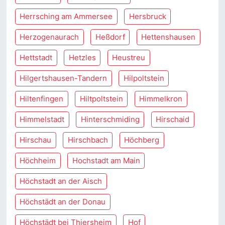
Herrsching am Ammersee
Hersbruck
Herzogenaurach
Heßdorf
Hettenshausen
Hettstadt
Hetzles
Heustreu
Hilgertshausen-Tandern
Hilpoltstein
Hiltenfingen
Hiltpoltstein
Himmelkron
Himmelstadt
Hinterschmiding
Hirschaid
Hirschau
Hirschbach
Höchberg
Höchheim
Hochstadt am Main
Höchstadt an der Aisch
Höchstädt an der Donau
Höchstädt bei Thiersheim
Hof