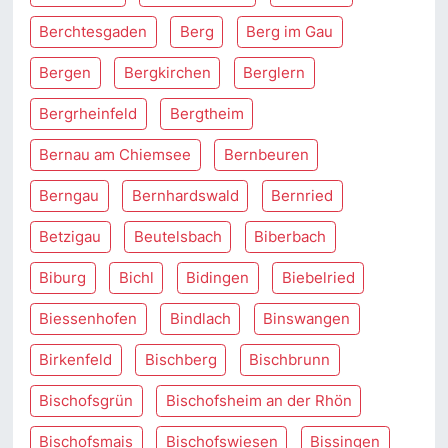
Berchtesgaden
Berg
Berg im Gau
Bergen
Bergkirchen
Berglern
Bergrheinfeld
Bergtheim
Bernau am Chiemsee
Bernbeuren
Berngau
Bernhardswald
Bernried
Betzigau
Beutelsbach
Biberbach
Biburg
Bichl
Bidingen
Biebelried
Biessenhofen
Bindlach
Binswangen
Birkenfeld
Bischberg
Bischbrunn
Bischofsgrün
Bischofsheim an der Rhön
Bischofsmais
Bischofswiesen
Bissingen