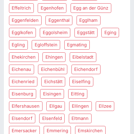
Effeltrich
Egenhofen
Egg an der Günz
Eggenfelden
Eggenthal
Egglham
Egglkofen
Eggolsheim
Eggstätt
Eging
Egling
Egloffstein
Egmating
Ehekirchen
Ehingen
Eibelstadt
Eichenau
Eichenbühl
Eichendorf
Eichenried
Eichstätt
Eiselfing
Eisenburg
Eisingen
Eitting
Elfershausen
Ellgau
Ellingen
Ellzee
Elsendorf
Elsenfeld
Eltmann
Emersacker
Emmering
Emskirchen