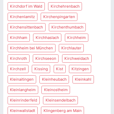
Kirchdorf im Wald
Kirchehrenbach
Kirchenlamitz
Kirchenpingarten
Kirchensittenbach
Kirchenthumbach
Kirchham
Kirchhaslach
Kirchheim
Kirchheim bei München
Kirchlauter
Kirchroth
Kirchseeon
Kirchweidach
Kirchzell
Kissing
Kist
Kitzingen
Kleinaitingen
Kleinheubach
Kleinkahl
Kleinlangheim
Kleinostheim
Kleinrinderfeld
Kleinsendelbach
Kleinwallstadt
Klingenberg am Main