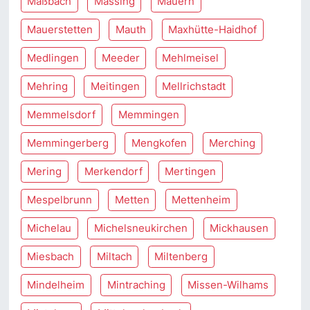
Maßbach
Massing
Mauern
Mauerstetten
Mauth
Maxhütte-Haidhof
Medlingen
Meeder
Mehlmeisel
Mehring
Meitingen
Mellrichstadt
Memmelsdorf
Memmingen
Memmingerberg
Mengkofen
Merching
Mering
Merkendorf
Mertingen
Mespelbrunn
Metten
Mettenheim
Michelau
Michelsneukirchen
Mickhausen
Miesbach
Miltach
Miltenberg
Mindelheim
Mintraching
Missen-Wilhams