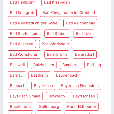
Bad Heilbrunn
Bad Kissingen
Bad Kohlgrub
Bad Königshofen im Grabfeld
Bad Neustadt an der Saale
Bad Reichenhall
Bad Staffelstein
Bad Steben
Bad Tölz
Bad Wiessee
Bad Windsheim
Bad Wörishofen
Baierbrunn
Baiersdorf
Baisweil
Balzhausen
Bamberg
Barbing
Bärnau
Bastheim
Baudenbach
Baunach
Bayerbach
Bayerisch Eisenstein
Bayerisch Gmain
Bayreuth
Bayrischzell
Bechtsrieth
Bellenberg
Benediktbeuern