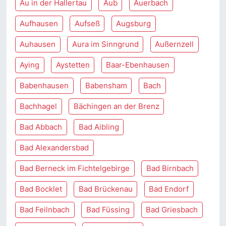
Au in der Hallertau
Aub
Auerbach
Aufhausen
Aufseß
Augsburg
Auhausen
Aura im Sinngrund
Außernzell
Aying
Aystetten
Baar-Ebenhausen
Babenhausen
Babensham
Bach
Bachhagel
Bächingen an der Brenz
Bad Abbach
Bad Aibling
Bad Alexandersbad
Bad Berneck im Fichtelgebirge
Bad Birnbach
Bad Bocklet
Bad Brückenau
Bad Endorf
Bad Feilnbach
Bad Füssing
Bad Griesbach