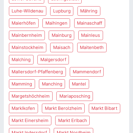
Luhe-Wildenau
Lupburg
Mähring
Maierhöfen
Maihingen
Mainaschaff
Mainbernheim
Mainburg
Mainleus
Mainstockheim
Maisach
Maitenbeth
Malching
Malgersdorf
Mallersdorf-Pfaffenberg
Mammendorf
Mamming
Manching
Mantel
Margetshöchheim
Mariaposching
Marklkofen
Markt Berolzheim
Markt Bibart
Markt Einersheim
Markt Erlbach
Markt Indersdorf
Markt Nordheim