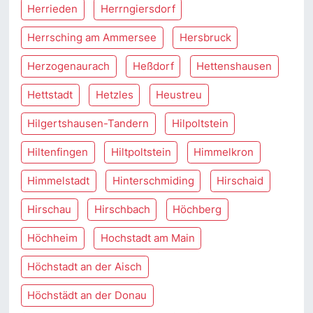
Herrieden
Herrngiersdorf
Herrsching am Ammersee
Hersbruck
Herzogenaurach
Heßdorf
Hettenshausen
Hettstadt
Hetzles
Heustreu
Hilgertshausen-Tandern
Hilpoltstein
Hiltenfingen
Hiltpoltstein
Himmelkron
Himmelstadt
Hinterschmiding
Hirschaid
Hirschau
Hirschbach
Höchberg
Höchheim
Hochstadt am Main
Höchstadt an der Aisch
Höchstädt an der Donau