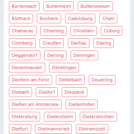
Burtenbach
Buttenheim
Buttenwiesen
Bütthard
Buxheim
Cadolzburg
Cham
Chamerau
Chieming
Chostlarn
Coburg
Colmberg
Creußen
Dachau
Dasing
Deggendorf
Deining
Deiningen
Deisenhausen
Denklingen
Dentlein am Forst
Dettelbach
Deuerling
Diebach
Diedorf
Diespeck
Dießen am Ammersee
Dietenhofen
Dietersburg
Dietersheim
Dieterskirchen
Dietfurt
Dietmannsried
Dietramszell