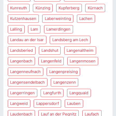
Kunreuth
Künzing
Kupferberg
Kürnach
Kutzenhausen
Laberweinting
Lachen
Lalling
Lam
Lamerdingen
Landau an der Isar
Landsberg am Lech
Landsberied
Landshut
Langenaltheim
Langenbach
Langenfeld
Langenmosen
Langenneufnach
Langenpreising
Langensendelbach
Langenzenn
Langerringen
Langfurth
Langquaid
Langweid
Lappersdorf
Lauben
Laudenbach
Lauf an der Pegnitz
Laufach