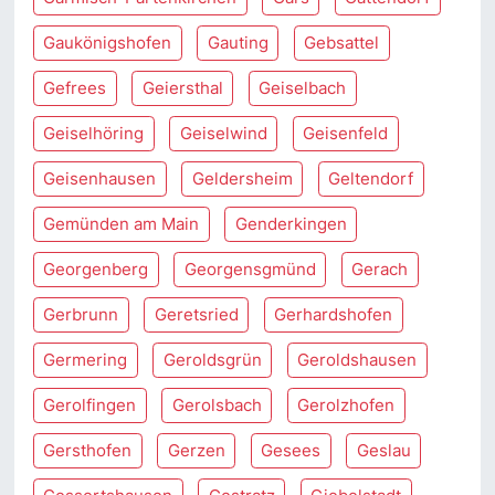
Gaukönigshofen
Gauting
Gebsattel
Gefrees
Geiersthal
Geiselbach
Geiselhöring
Geiselwind
Geisenfeld
Geisenhausen
Geldersheim
Geltendorf
Gemünden am Main
Genderkingen
Georgenberg
Georgensgmünd
Gerach
Gerbrunn
Geretsried
Gerhardshofen
Germering
Geroldsgrün
Geroldshausen
Gerolfingen
Gerolsbach
Gerolzhofen
Gersthofen
Gerzen
Gesees
Geslau