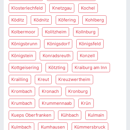
Klosterlechfeld
Knetzgau
Kochel
Köditz
Ködnitz
Köfering
Kohlberg
Kolbermoor
Kolitzheim
Kollnburg
Königsbrunn
Königsdorf
Königsfeld
Königstein
Konradsreuth
Konzell
Kottgeisering
Kötzting
Kraiburg am Inn
Krailling
Kreut
Kreuzwertheim
Krombach
Kronach
Kronburg
Krumbach
Krummennaab
Krün
Kueps Oberfranken
Kühbach
Kulmain
Kulmbach
Kumhausen
Kümmersbruck