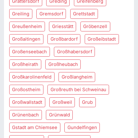
Grattersdorf
Greding
Greifenberg
Greiling
Gremsdorf
Grettstadt
Greußenheim
Griesstätt
Gröbenzell
Großaitingen
Großbardorf
Großeibstadt
Großenseebach
Großhabersdorf
Großheirath
Großheubach
Großkarolinenfeld
Großlangheim
Großostheim
Großreuth bei Schweinau
Großwallstadt
Großweil
Grub
Grünenbach
Grünwald
Gstadt am Chiemsee
Gundelfingen