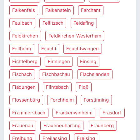
Falkenfels
Falkenstein
Farchant
Faulbach
Feilitzsch
Feldafing
Feldkirchen
Feldkirchen-Westerham
Fellheim
Feucht
Feuchtwangen
Fichtelberg
Finningen
Finsing
Fischach
Fischbachau
Flachslanden
Fladungen
Flintsbach
Floß
Flossenbürg
Forchheim
Forstinning
Frammersbach
Frankenwinheim
Frasdorf
Frauenau
Fraueneuharting
Fraunberg
Freihung
Freilassing
Freising