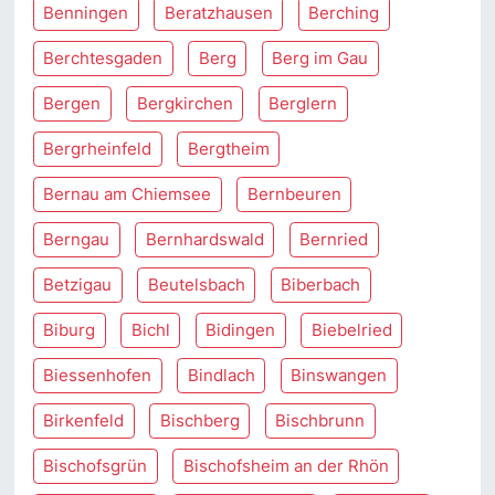
Benningen
Beratzhausen
Berching
Berchtesgaden
Berg
Berg im Gau
Bergen
Bergkirchen
Berglern
Bergrheinfeld
Bergtheim
Bernau am Chiemsee
Bernbeuren
Berngau
Bernhardswald
Bernried
Betzigau
Beutelsbach
Biberbach
Biburg
Bichl
Bidingen
Biebelried
Biessenhofen
Bindlach
Binswangen
Birkenfeld
Bischberg
Bischbrunn
Bischofsgrün
Bischofsheim an der Rhön