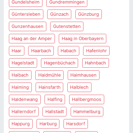
Gundelsheim
Gundremmingen
Güntersleben
Günzach
Günzburg
Gunzenhausen
Gutenstetten
Haag an der Amper
Haag in Oberbayern
Haar
Haarbach
Habach
Hafenlohr
Hagelstadt
Hagenbüchach
Hahnbach
Haibach
Haidmühle
Haimhausen
Haiming
Hainsfarth
Halblech
Haldenwang
Halfing
Hallbergmoos
Hallerndorf
Hallstadt
Hammelburg
Happurg
Harburg
Harsdorf