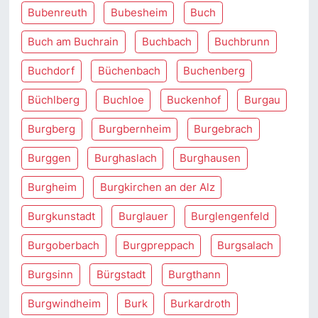
Bubenreuth
Bubesheim
Buch
Buch am Buchrain
Buchbach
Buchbrunn
Buchdorf
Büchenbach
Buchenberg
Büchlberg
Buchloe
Buckenhof
Burgau
Burgberg
Burgbernheim
Burgebrach
Burggen
Burghaslach
Burghausen
Burgheim
Burgkirchen an der Alz
Burgkunstadt
Burglauer
Burglengenfeld
Burgoberbach
Burgpreppach
Burgsalach
Burgsinn
Bürgstadt
Burgthann
Burgwindheim
Burk
Burkardroth