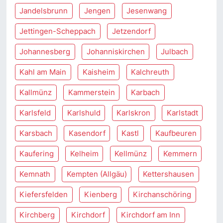
Jandelsbrunn
Jengen
Jesenwang
Jettingen-Scheppach
Jetzendorf
Johannesberg
Johanniskirchen
Julbach
Kahl am Main
Kaisheim
Kalchreuth
Kallmünz
Kammerstein
Karbach
Karlsfeld
Karlshuld
Karlskron
Karlstadt
Karsbach
Kasendorf
Kastl
Kaufbeuren
Kaufering
Kelheim
Kellmünz
Kemmern
Kemnath
Kempten (Allgäu)
Kettershausen
Kiefersfelden
Kienberg
Kirchanschöring
Kirchberg
Kirchdorf
Kirchdorf am Inn