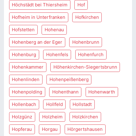
Höchstädt bei Thiersheim
Hof
Hofheim in Unterfranken
Hofkirchen
Hofstetten
Hohenau
Hohenberg an der Eger
Hohenbrunn
Hohenburg
Hohenfels
Hohenfurch
Hohenkammer
Höhenkirchen-Siegertsbrunn
Hohenlinden
Hohenpeißenberg
Hohenpolding
Hohenthann
Hohenwarth
Hollenbach
Hollfeld
Hollstadt
Holzgünz
Holzheim
Holzkirchen
Hopferau
Horgau
Hörgertshausen