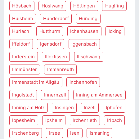
Hösbach
Höslwang
Höttingen
Huglfing
Huisheim
Hunderdorf
Hunding
Hurlach
Hutthurm
Ichenhausen
Icking
Iffeldorf
Igensdorf
Iggensbach
Ihrlerstein
Illertissen
Illschwang
Ilmmünster
Immenreuth
Immenstadt im Allgäu
Inchenhofen
Ingolstadt
Innernzell
Inning am Ammersee
Inning am Holz
Insingen
Inzell
Iphofen
Ippesheim
Ipsheim
Irchenrieth
Irlbach
Irschenberg
Irsee
Isen
Ismaning