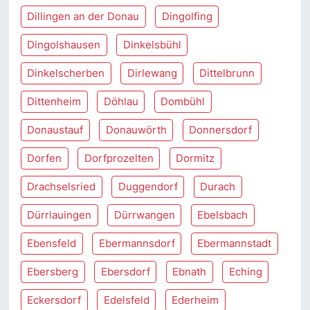
Dillingen an der Donau
Dingolfing
Dingolshausen
Dinkelsbühl
Dinkelscherben
Dirlewang
Dittelbrunn
Dittenheim
Döhlau
Dombühl
Donaustauf
Donauwörth
Donnersdorf
Dorfen
Dorfprozelten
Dormitz
Drachselsried
Duggendorf
Durach
Dürrlauingen
Dürrwangen
Ebelsbach
Ebensfeld
Ebermannsdorf
Ebermannstadt
Ebersberg
Ebersdorf
Ebnath
Eching
Eckersdorf
Edelsfeld
Ederheim