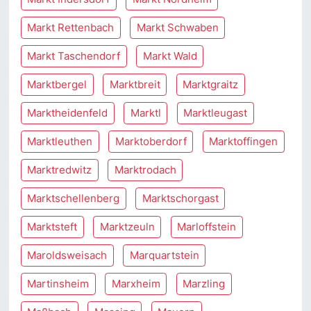
Markt Rettenbach
Markt Schwaben
Markt Taschendorf
Markt Wald
Marktbergel
Marktbreit
Marktgraitz
Marktheidenfeld
Marktl
Marktleugast
Marktleuthen
Marktoberdorf
Marktoffingen
Marktredwitz
Marktrodach
Marktschellenberg
Marktschorgast
Marktsteft
Marktzeuln
Marloffstein
Maroldsweisach
Marquartstein
Martinsheim
Marxheim
Marzling