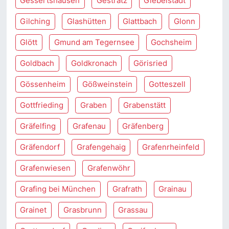
Gessertshausen
Gestratz
Giebelstadt
Gilching
Glashütten
Glattbach
Glonn
Glött
Gmund am Tegernsee
Gochsheim
Goldbach
Goldkronach
Görisried
Gössenheim
Gößweinstein
Gotteszell
Gottfrieding
Graben
Grabenstätt
Gräfelfing
Grafenau
Gräfenberg
Gräfendorf
Grafengehaig
Grafenrheinfeld
Grafenwiesen
Grafenwöhr
Grafing bei München
Grafrath
Grainau
Grainet
Grasbrunn
Grassau