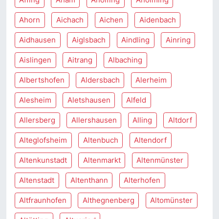
Ahorn
Aichach
Aichen
Aidenbach
Aidhausen
Aiglsbach
Aindling
Ainring
Aislingen
Aitrang
Albaching
Albertshofen
Aldersbach
Alerheim
Alesheim
Aletshausen
Alfeld
Allersberg
Allershausen
Alling
Altdorf
Alteglofsheim
Altenbuch
Altendorf
Altenkunstadt
Altenmarkt
Altenmünster
Altenstadt
Altenthann
Alterhofen
Altfraunhofen
Althegnenberg
Altomünster