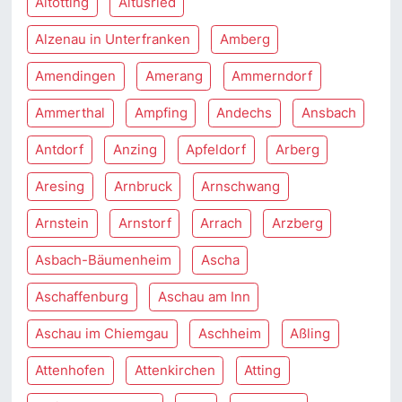
Altötting
Altusried
Alzenau in Unterfranken
Amberg
Amendingen
Amerang
Ammerndorf
Ammerthal
Ampfing
Andechs
Ansbach
Antdorf
Anzing
Apfeldorf
Arberg
Aresing
Arnbruck
Arnschwang
Arnstein
Arnstorf
Arrach
Arzberg
Asbach-Bäumenheim
Ascha
Aschaffenburg
Aschau am Inn
Aschau im Chiemgau
Aschheim
Aßling
Attenhofen
Attenkirchen
Atting