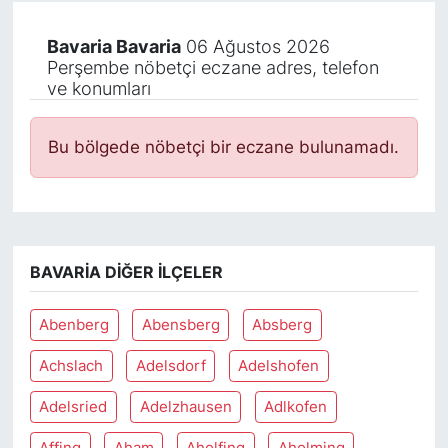
Bavaria Bavaria
06 Ağustos 2026
Perşembe nöbetçi eczane adres, telefon
ve konumları
Bu bölgede nöbetçi bir eczane bulunamadı.
BAVARIA DIĞER İLÇELER
Abenberg
Abensberg
Absberg
Achslach
Adelsdorf
Adelshofen
Adelsried
Adelzhausen
Adlkofen
Affing
Aham
Aholfing
Aholming