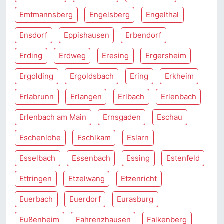
Emtmannsberg
Engelsberg
Engelthal
Ensdorf
Eppishausen
Erbendorf
Erding
Erdweg
Eresing
Ergersheim
Ergolding
Ergoldsbach
Ering
Erkheim
Erlabrunn
Erlangen
Erlbach
Erlenbach
Erlenbach am Main
Ernsgaden
Eschau
Eschenlohe
Eschlkam
Eslarn
Esselbach
Essenbach
Essing
Estenfeld
Ettringen
Etzelwang
Etzenricht
Euerbach
Euerdorf
Eurasburg
Eußenheim
Fahrenzhausen
Falkenberg