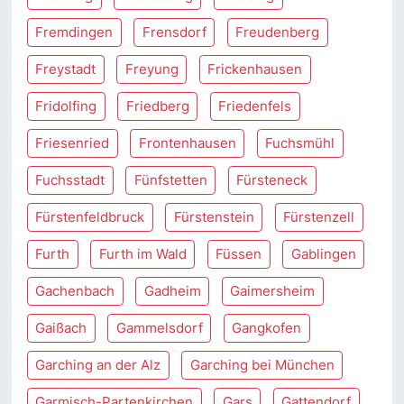
Fremdingen
Frensdorf
Freudenberg
Freystadt
Freyung
Frickenhausen
Fridolfing
Friedberg
Friedenfels
Friesenried
Frontenhausen
Fuchsmühl
Fuchsstadt
Fünfstetten
Fürsteneck
Fürstenfeldbruck
Fürstenstein
Fürstenzell
Furth
Furth im Wald
Füssen
Gablingen
Gachenbach
Gadheim
Gaimersheim
Gaißach
Gammelsdorf
Gangkofen
Garching an der Alz
Garching bei München
Garmisch-Partenkirchen
Gars
Gattendorf