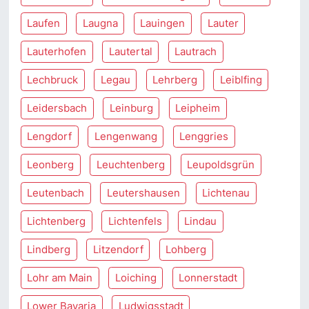
Laufen
Laugna
Lauingen
Lauter
Lauterhofen
Lautertal
Lautrach
Lechbruck
Legau
Lehrberg
Leiblfing
Leidersbach
Leinburg
Leipheim
Lengdorf
Lengenwang
Lenggries
Leonberg
Leuchtenberg
Leupoldsgrün
Leutenbach
Leutershausen
Lichtenau
Lichtenberg
Lichtenfels
Lindau
Lindberg
Litzendorf
Lohberg
Lohr am Main
Loiching
Lonnerstadt
Lower Bavaria
Ludwigsstadt