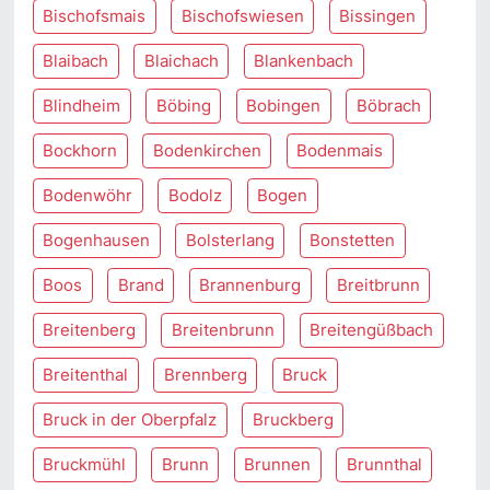
Bischofsmais
Bischofswiesen
Bissingen
Blaibach
Blaichach
Blankenbach
Blindheim
Böbing
Bobingen
Böbrach
Bockhorn
Bodenkirchen
Bodenmais
Bodenwöhr
Bodolz
Bogen
Bogenhausen
Bolsterlang
Bonstetten
Boos
Brand
Brannenburg
Breitbrunn
Breitenberg
Breitenbrunn
Breitengüßbach
Breitenthal
Brennberg
Bruck
Bruck in der Oberpfalz
Bruckberg
Bruckmühl
Brunn
Brunnen
Brunnthal