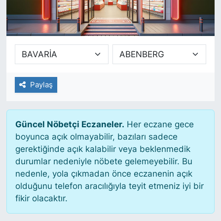
SİYASET
SAĞLIK
Paylaş
Güncel Nöbetçi Eczaneler.
Her eczane gece
boyunca açık olmayabilir, bazıları sadece
gerektiğinde açık kalabilir veya beklenmedik
durumlar nedeniyle nöbete gelemeyebilir. Bu
nedenle, yola çıkmadan önce eczanenin açık
olduğunu telefon aracılığıyla teyit etmeniz iyi bir
fikir olacaktır.