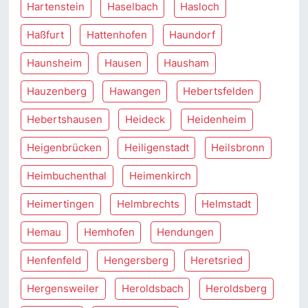
Hartenstein
Haselbach
Hasloch
Haßfurt
Hattenhofen
Haundorf
Haunsheim
Hausen
Hausham
Hauzenberg
Hawangen
Hebertsfelden
Hebertshausen
Heideck
Heidenheim
Heigenbrücken
Heiligenstadt
Heilsbronn
Heimbuchenthal
Heimenkirch
Heimertingen
Helmbrechts
Helmstadt
Hemau
Hemhofen
Hendungen
Henfenfeld
Hengersberg
Heretsried
Hergensweiler
Heroldsbach
Heroldsberg