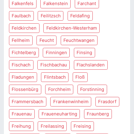
Falkenfels
Falkenstein
Farchant
Faulbach
Feilitzsch
Feldafing
Feldkirchen
Feldkirchen-Westerham
Fellheim
Feucht
Feuchtwangen
Fichtelberg
Finningen
Finsing
Fischach
Fischbachau
Flachslanden
Fladungen
Flintsbach
Floß
Flossenbürg
Forchheim
Forstinning
Frammersbach
Frankenwinheim
Frasdorf
Frauenau
Fraueneuharting
Fraunberg
Freihung
Freilassing
Freising