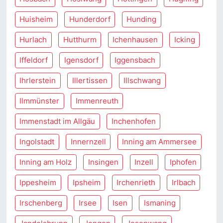
Huisheim
Hunderdorf
Hunding
Hurlach
Hutthurm
Ichenhausen
Icking
Iffeldorf
Igensdorf
Iggensbach
Ihrlerstein
Illertissen
Illschwang
Ilmmünster
Immenreuth
Immenstadt im Allgäu
Inchenhofen
Ingolstadt
Innernzell
Inning am Ammersee
Inning am Holz
Insingen
Inzell
Iphofen
Ippesheim
Ipsheim
Irchenrieth
Irlbach
Irschenberg
Irsee
Isen
Ismaning