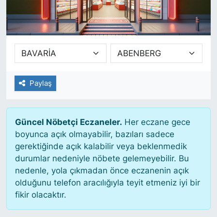
SİYASET
SAĞLIK
Paylaş
Güncel Nöbetçi Eczaneler.
Her eczane gece
boyunca açık olmayabilir, bazıları sadece
gerektiğinde açık kalabilir veya beklenmedik
durumlar nedeniyle nöbete gelemeyebilir. Bu
nedenle, yola çıkmadan önce eczanenin açık
olduğunu telefon aracılığıyla teyit etmeniz iyi bir
fikir olacaktır.