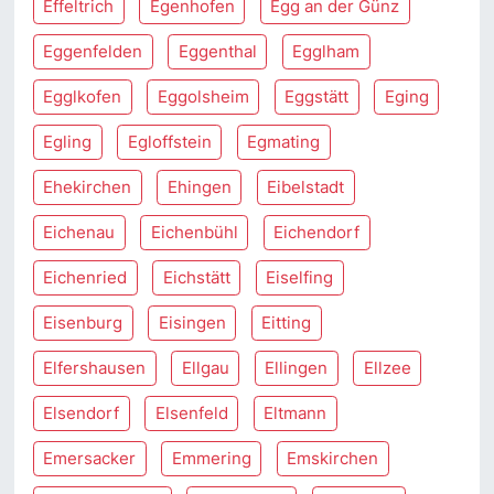
Effeltrich
Egenhofen
Egg an der Günz
Eggenfelden
Eggenthal
Egglham
Egglkofen
Eggolsheim
Eggstätt
Eging
Egling
Egloffstein
Egmating
Ehekirchen
Ehingen
Eibelstadt
Eichenau
Eichenbühl
Eichendorf
Eichenried
Eichstätt
Eiselfing
Eisenburg
Eisingen
Eitting
Elfershausen
Ellgau
Ellingen
Ellzee
Elsendorf
Elsenfeld
Eltmann
Emersacker
Emmering
Emskirchen