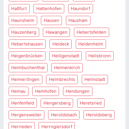
Haßfurt
Hattenhofen
Haundorf
Haunsheim
Hausen
Hausham
Hauzenberg
Hawangen
Hebertsfelden
Hebertshausen
Heideck
Heidenheim
Heigenbrücken
Heiligenstadt
Heilsbronn
Heimbuchenthal
Heimenkirch
Heimertingen
Helmbrechts
Helmstadt
Hemau
Hemhofen
Hendungen
Henfenfeld
Hengersberg
Heretsried
Hergensweiler
Heroldsbach
Heroldsberg
Herrieden
Herrngiersdorf