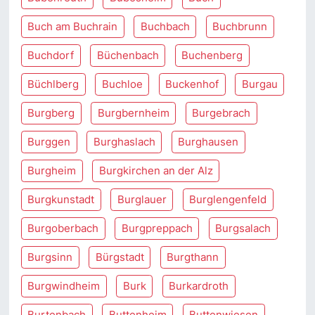
Buch am Buchrain
Buchbach
Buchbrunn
Buchdorf
Büchenbach
Buchenberg
Büchlberg
Buchloe
Buckenhof
Burgau
Burgberg
Burgbernheim
Burgebrach
Burggen
Burghaslach
Burghausen
Burgheim
Burgkirchen an der Alz
Burgkunstadt
Burglauer
Burglengenfeld
Burgoberbach
Burgpreppach
Burgsalach
Burgsinn
Bürgstadt
Burgthann
Burgwindheim
Burk
Burkardroth
Burtenbach
Buttenheim
Buttenwiesen