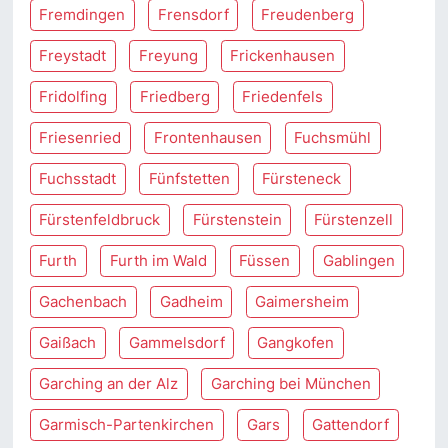
Fremdingen
Frensdorf
Freudenberg
Freystadt
Freyung
Frickenhausen
Fridolfing
Friedberg
Friedenfels
Friesenried
Frontenhausen
Fuchsmühl
Fuchsstadt
Fünfstetten
Fürsteneck
Fürstenfeldbruck
Fürstenstein
Fürstenzell
Furth
Furth im Wald
Füssen
Gablingen
Gachenbach
Gadheim
Gaimersheim
Gaißach
Gammelsdorf
Gangkofen
Garching an der Alz
Garching bei München
Garmisch-Partenkirchen
Gars
Gattendorf