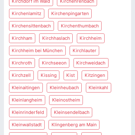
Kirchdorf im Wald
Kirchehrenbach
Kirchenlamitz
Kirchenpingarten
Kirchensittenbach
Kirchenthumbach
Kirchham
Kirchhaslach
Kirchheim
Kirchheim bei München
Kirchlauter
Kirchroth
Kirchseeon
Kirchweidach
Kirchzell
Kissing
Kist
Kitzingen
Kleinaitingen
Kleinheubach
Kleinkahl
Kleinlangheim
Kleinostheim
Kleinrinderfeld
Kleinsendelbach
Kleinwallstadt
Klingenberg am Main