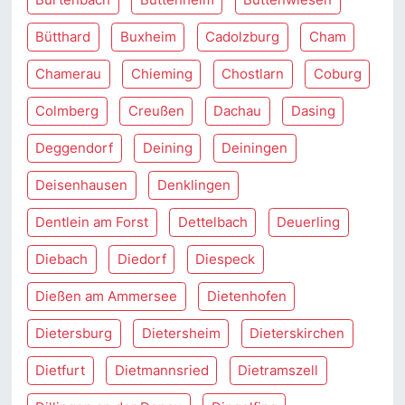
Bütthard
Buxheim
Cadolzburg
Cham
Chamerau
Chieming
Chostlarn
Coburg
Colmberg
Creußen
Dachau
Dasing
Deggendorf
Deining
Deiningen
Deisenhausen
Denklingen
Dentlein am Forst
Dettelbach
Deuerling
Diebach
Diedorf
Diespeck
Dießen am Ammersee
Dietenhofen
Dietersburg
Dietersheim
Dieterskirchen
Dietfurt
Dietmannsried
Dietramszell