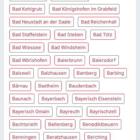
Bad Kohlgrub
Bad Königshofen im Grabfeld
Bad Neustadt an der Saale
Bad Reichenhall
Bad Staffelstein
Bad Steben
Bad Tölz
Bad Wiessee
Bad Windsheim
Bad Wörishofen
Baierbrunn
Baiersdorf
Baisweil
Balzhausen
Bamberg
Barbing
Bärnau
Bastheim
Baudenbach
Baunach
Bayerbach
Bayerisch Eisenstein
Bayerisch Gmain
Bayreuth
Bayrischzell
Bechtsrieth
Bellenberg
Benediktbeuern
Benningen
Beratzhausen
Berching