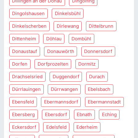
Dillingen an der Donau
Dingolfing
Dingolshausen
Dinkelsbühl
Dinkelscherben
Dirlewang
Dittelbrunn
Dittenheim
Döhlau
Dombühl
Donaustauf
Donauwörth
Donnersdorf
Dorfen
Dorfprozelten
Dormitz
Drachselsried
Duggendorf
Durach
Dürrlauingen
Dürrwangen
Ebelsbach
Ebensfeld
Ebermannsdorf
Ebermannstadt
Ebersberg
Ebersdorf
Ebnath
Eching
Eckersdorf
Edelsfeld
Ederheim