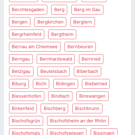
Berchtesgaden
Berg
Berg im Gau
Bergen
Bergkirchen
Berglern
Bergrheinfeld
Bergtheim
Bernau am Chiemsee
Bernbeuren
Berngau
Bernhardswald
Bernried
Betzigau
Beutelsbach
Biberbach
Biburg
Bichl
Bidingen
Biebelried
Biessenhofen
Bindlach
Binswangen
Birkenfeld
Bischberg
Bischbrunn
Bischofsgrün
Bischofsheim an der Rhön
Bischofsmais
Bischofswiesen
Bissingen