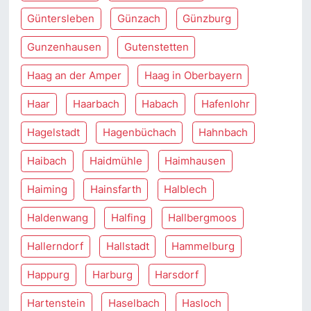
Güntersleben
Günzach
Günzburg
Gunzenhausen
Gutenstetten
Haag an der Amper
Haag in Oberbayern
Haar
Haarbach
Habach
Hafenlohr
Hagelstadt
Hagenbüchach
Hahnbach
Haibach
Haidmühle
Haimhausen
Haiming
Hainsfarth
Halblech
Haldenwang
Halfing
Hallbergmoos
Hallerndorf
Hallstadt
Hammelburg
Happurg
Harburg
Harsdorf
Hartenstein
Haselbach
Hasloch