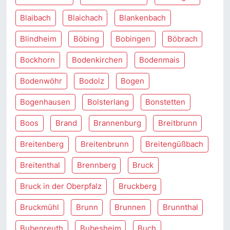
Blaibach
Blaichach
Blankenbach
Blindheim
Böbing
Bobingen
Böbrach
Bockhorn
Bodenkirchen
Bodenmais
Bodenwöhr
Bodolz
Bogen
Bogenhausen
Bolsterlang
Bonstetten
Boos
Brand
Brannenburg
Breitbrunn
Breitenberg
Breitenbrunn
Breitengüßbach
Breitenthal
Brennberg
Bruck
Bruck in der Oberpfalz
Bruckberg
Bruckmühl
Brunn
Brunnen
Brunnthal
Bubenreuth
Bubesheim
Buch