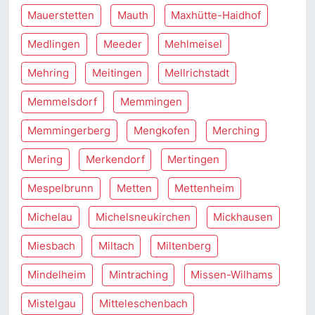
Mauerstetten
Mauth
Maxhütte-Haidhof
Medlingen
Meeder
Mehlmeisel
Mehring
Meitingen
Mellrichstadt
Memmelsdorf
Memmingen
Memmingerberg
Mengkofen
Merching
Mering
Merkendorf
Mertingen
Mespelbrunn
Metten
Mettenheim
Michelau
Michelsneukirchen
Mickhausen
Miesbach
Miltach
Miltenberg
Mindelheim
Mintraching
Missen-Wilhams
Mistelgau
Mitteleschenbach