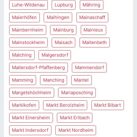
Luhe-Wildenau
Lupburg
Mähring
Maierhöfen
Maihingen
Mainaschaff
Mainbernheim
Mainburg
Mainleus
Mainstockheim
Maisach
Maitenbeth
Malching
Malgersdorf
Mallersdorf-Pfaffenberg
Mammendorf
Mamming
Manching
Mantel
Margetshöchheim
Mariaposching
Marklkofen
Markt Berolzheim
Markt Bibart
Markt Einersheim
Markt Erlbach
Markt Indersdorf
Markt Nordheim