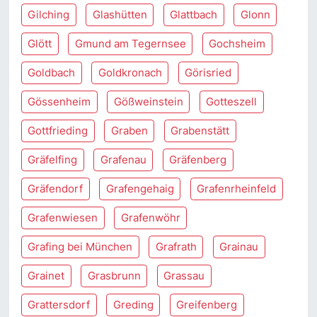
Gilching
Glashütten
Glattbach
Glonn
Glött
Gmund am Tegernsee
Gochsheim
Goldbach
Goldkronach
Görisried
Gössenheim
Gößweinstein
Gotteszell
Gottfrieding
Graben
Grabenstätt
Gräfelfing
Grafenau
Gräfenberg
Gräfendorf
Grafengehaig
Grafenrheinfeld
Grafenwiesen
Grafenwöhr
Grafing bei München
Grafrath
Grainau
Grainet
Grasbrunn
Grassau
Grattersdorf
Greding
Greifenberg