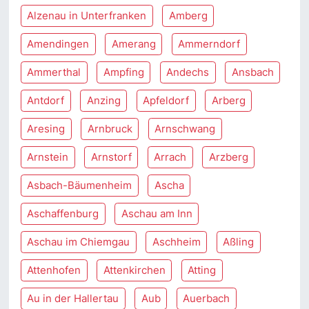
Alzenau in Unterfranken
Amberg
Amendingen
Amerang
Ammerndorf
Ammerthal
Ampfing
Andechs
Ansbach
Antdorf
Anzing
Apfeldorf
Arberg
Aresing
Arnbruck
Arnschwang
Arnstein
Arnstorf
Arrach
Arzberg
Asbach-Bäumenheim
Ascha
Aschaffenburg
Aschau am Inn
Aschau im Chiemgau
Aschheim
Aßling
Attenhofen
Attenkirchen
Atting
Au in der Hallertau
Aub
Auerbach