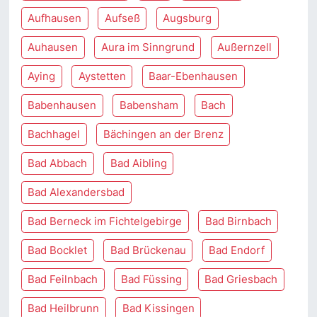
Aufhausen
Aufseß
Augsburg
Auhausen
Aura im Sinngrund
Außernzell
Aying
Aystetten
Baar-Ebenhausen
Babenhausen
Babensham
Bach
Bachhagel
Bächingen an der Brenz
Bad Abbach
Bad Aibling
Bad Alexandersbad
Bad Berneck im Fichtelgebirge
Bad Birnbach
Bad Bocklet
Bad Brückenau
Bad Endorf
Bad Feilnbach
Bad Füssing
Bad Griesbach
Bad Heilbrunn
Bad Kissingen