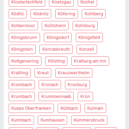
Klosterlechfeld
Knetzgau
Kochel
Köditz
Ködnitz
Köfering
Kohlberg
Kolbermoor
Kolitzheim
Kollnburg
Königsbrunn
Königsdorf
Königsfeld
Königstein
Konradsreuth
Konzell
Kottgeisering
Kötzting
Kraiburg am Inn
Krailling
Kreut
Kreuzwertheim
Krombach
Kronach
Kronburg
Krumbach
Krummennaab
Krün
Kueps Oberfranken
Kühbach
Kulmain
Kulmbach
Kumhausen
Kümmersbruck