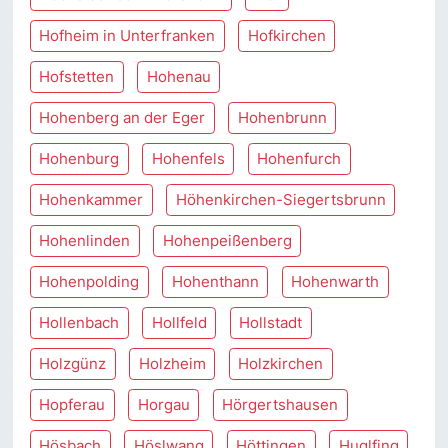
Hofheim in Unterfranken
Hofkirchen
Hofstetten
Hohenau
Hohenberg an der Eger
Hohenbrunn
Hohenburg
Hohenfels
Hohenfurch
Hohenkammer
Höhenkirchen-Siegertsbrunn
Hohenlinden
Hohenpeißenberg
Hohenpolding
Hohenthann
Hohenwarth
Hollenbach
Hollfeld
Hollstadt
Holzgünz
Holzheim
Holzkirchen
Hopferau
Horgau
Hörgertshausen
Hösbach
Höslwang
Höttingen
Huglfing