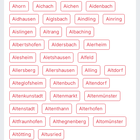
Ahorn
Aichach
Aichen
Aidenbach
Aidhausen
Aiglsbach
Aindling
Ainring
Aislingen
Aitrang
Albaching
Albertshofen
Aldersbach
Alerheim
Alesheim
Aletshausen
Alfeld
Allersberg
Allershausen
Alling
Altdorf
Alteglofsheim
Altenbuch
Altendorf
Altenkunstadt
Altenmarkt
Altenmünster
Altenstadt
Altenthann
Alterhofen
Altfraunhofen
Althegnenberg
Altomünster
Altötting
Altusried