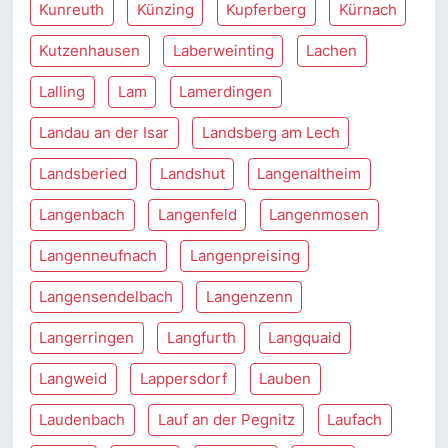
Kunreuth
Künzing
Kupferberg
Kürnach
Kutzenhausen
Laberweinting
Lachen
Lalling
Lam
Lamerdingen
Landau an der Isar
Landsberg am Lech
Landsberied
Landshut
Langenaltheim
Langenbach
Langenfeld
Langenmosen
Langenneufnach
Langenpreising
Langensendelbach
Langenzenn
Langerringen
Langfurth
Langquaid
Langweid
Lappersdorf
Lauben
Laudenbach
Lauf an der Pegnitz
Laufach