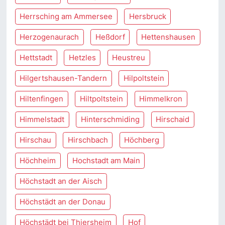
Herrsching am Ammersee
Hersbruck
Herzogenaurach
Heßdorf
Hettenshausen
Hettstadt
Hetzles
Heustreu
Hilgertshausen-Tandern
Hilpoltstein
Hiltenfingen
Hiltpoltstein
Himmelkron
Himmelstadt
Hinterschmiding
Hirschaid
Hirschau
Hirschbach
Höchberg
Höchheim
Hochstadt am Main
Höchstadt an der Aisch
Höchstädt an der Donau
Höchstädt bei Thiersheim
Hof