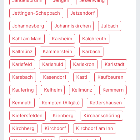
Jandelsbrunn
Jengen
Jesenwang
Jettingen-Scheppach
Jetzendorf
Johannesberg
Johanniskirchen
Julbach
Kahl am Main
Kaisheim
Kalchreuth
Kallmünz
Kammerstein
Karbach
Karlsfeld
Karlshuld
Karlskron
Karlstadt
Karsbach
Kasendorf
Kastl
Kaufbeuren
Kaufering
Kelheim
Kellmünz
Kemmern
Kemnath
Kempten (Allgäu)
Kettershausen
Kiefersfelden
Kienberg
Kirchanschöring
Kirchberg
Kirchdorf
Kirchdorf am Inn