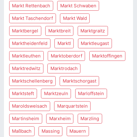
Markt Rettenbach
Markt Schwaben
Markt Taschendorf
Markt Wald
Marktbergel
Marktbreit
Marktgraitz
Marktheidenfeld
Marktl
Marktleugast
Marktleuthen
Marktoberdorf
Marktoffingen
Marktredwitz
Marktrodach
Marktschellenberg
Marktschorgast
Marktsteft
Marktzeuln
Marloffstein
Maroldsweisach
Marquartstein
Martinsheim
Marxheim
Marzling
Maßbach
Massing
Mauern