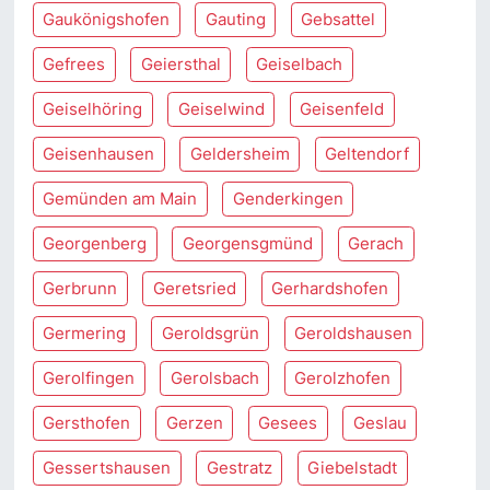
Gaukönigshofen
Gauting
Gebsattel
Gefrees
Geiersthal
Geiselbach
Geiselhöring
Geiselwind
Geisenfeld
Geisenhausen
Geldersheim
Geltendorf
Gemünden am Main
Genderkingen
Georgenberg
Georgensgmünd
Gerach
Gerbrunn
Geretsried
Gerhardshofen
Germering
Geroldsgrün
Geroldshausen
Gerolfingen
Gerolsbach
Gerolzhofen
Gersthofen
Gerzen
Gesees
Geslau
Gessertshausen
Gestratz
Giebelstadt