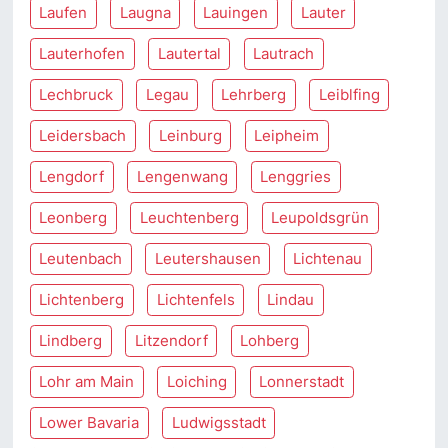
Laufen
Laugna
Lauingen
Lauter
Lauterhofen
Lautertal
Lautrach
Lechbruck
Legau
Lehrberg
Leiblfing
Leidersbach
Leinburg
Leipheim
Lengdorf
Lengenwang
Lenggries
Leonberg
Leuchtenberg
Leupoldsgrün
Leutenbach
Leutershausen
Lichtenau
Lichtenberg
Lichtenfels
Lindau
Lindberg
Litzendorf
Lohberg
Lohr am Main
Loiching
Lonnerstadt
Lower Bavaria
Ludwigsstadt