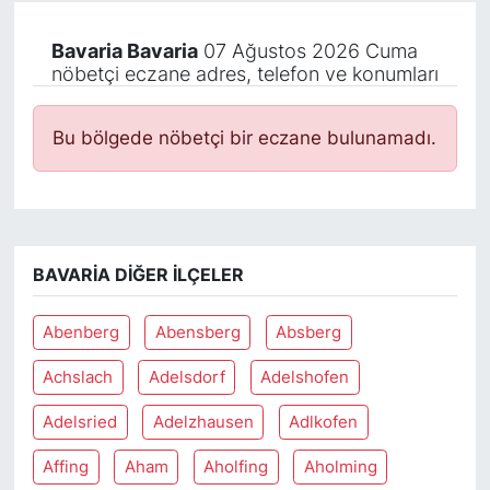
Bavaria Bavaria
07 Ağustos 2026 Cuma
nöbetçi eczane adres, telefon ve konumları
Bu bölgede nöbetçi bir eczane bulunamadı.
BAVARIA DIĞER İLÇELER
Abenberg
Abensberg
Absberg
Achslach
Adelsdorf
Adelshofen
Adelsried
Adelzhausen
Adlkofen
Affing
Aham
Aholfing
Aholming