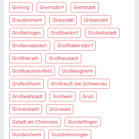
Greiling
Gremsdorf
Grettstadt
Greußenheim
Griesstätt
Gröbenzell
Großaitingen
Großbardorf
Großeibstadt
Großenseebach
Großhabersdorf
Großheirath
Großheubach
Großkarolinenfeld
Großlangheim
Großostheim
Großreuth bei Schweinau
Großwallstadt
Großweil
Grub
Grünenbach
Grünwald
Gstadt am Chiemsee
Gundelfingen
Gundelsheim
Gundremmingen