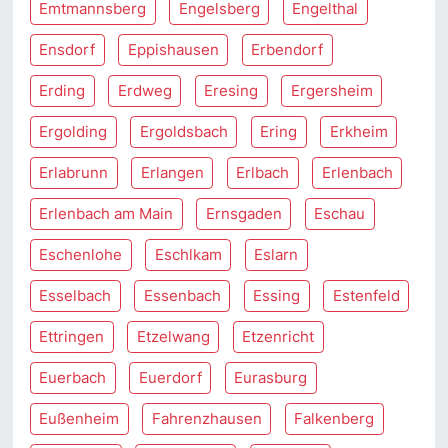
Emtmannsberg
Engelsberg
Engelthal
Ensdorf
Eppishausen
Erbendorf
Erding
Erdweg
Eresing
Ergersheim
Ergolding
Ergoldsbach
Ering
Erkheim
Erlabrunn
Erlangen
Erlbach
Erlenbach
Erlenbach am Main
Ernsgaden
Eschau
Eschenlohe
Eschlkam
Eslarn
Esselbach
Essenbach
Essing
Estenfeld
Ettringen
Etzelwang
Etzenricht
Euerbach
Euerdorf
Eurasburg
Eußenheim
Fahrenzhausen
Falkenberg