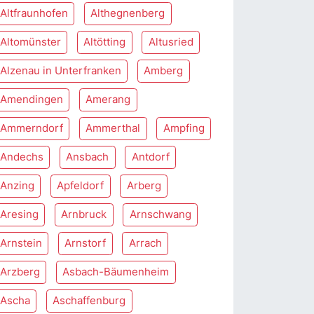
Altfraunhofen
Althegnenberg
Altomünster
Altötting
Altusried
Alzenau in Unterfranken
Amberg
Amendingen
Amerang
Ammerndorf
Ammerthal
Ampfing
Andechs
Ansbach
Antdorf
Anzing
Apfeldorf
Arberg
Aresing
Arnbruck
Arnschwang
Arnstein
Arnstorf
Arrach
Arzberg
Asbach-Bäumenheim
Ascha
Aschaffenburg