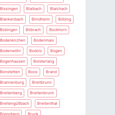
Bissingen
Blaibach
Blaichach
Blankenbach
Blindheim
Böbing
Bobingen
Böbrach
Bockhorn
Bodenkirchen
Bodenmais
Bodenwöhr
Bodolz
Bogen
Bogenhausen
Bolsterlang
Bonstetten
Boos
Brand
Brannenburg
Breitbrunn
Breitenberg
Breitenbrunn
Breitengüßbach
Breitenthal
Brennberg
Bruck