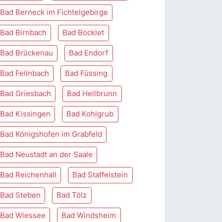
Bad Berneck im Fichtelgebirge
Bad Birnbach
Bad Bocklet
Bad Brückenau
Bad Endorf
Bad Feilnbach
Bad Füssing
Bad Griesbach
Bad Heilbrunn
Bad Kissingen
Bad Kohlgrub
Bad Königshofen im Grabfeld
Bad Neustadt an der Saale
Bad Reichenhall
Bad Staffelstein
Bad Steben
Bad Tölz
Bad Wiessee
Bad Windsheim