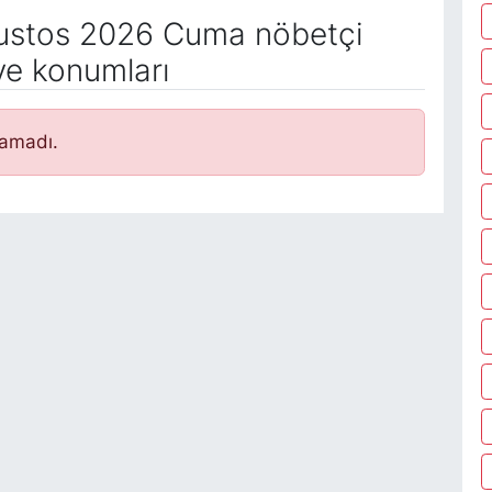
stos 2026 Cuma nöbetçi
ve konumları
namadı.