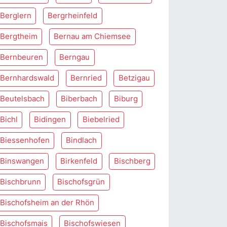
Berglern
Bergrheinfeld
Bergtheim
Bernau am Chiemsee
Bernbeuren
Berngau
Bernhardswald
Bernried
Betzigau
Beutelsbach
Biberbach
Biburg
Bichl
Bidingen
Biebelried
Biessenhofen
Bindlach
Binswangen
Birkenfeld
Bischberg
Bischbrunn
Bischofsgrün
Bischofsheim an der Rhön
Bischofsmais
Bischofswiesen