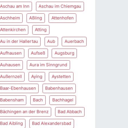
Aschau am Inn
Aschau im Chiemgau
Aschheim
Aßling
Attenhofen
Attenkirchen
Atting
Au in der Hallertau
Aub
Auerbach
Aufhausen
Aufseß
Augsburg
Auhausen
Aura im Sinngrund
Außernzell
Aying
Aystetten
Baar-Ebenhausen
Babenhausen
Babensham
Bach
Bachhagel
Bächingen an der Brenz
Bad Abbach
Bad Aibling
Bad Alexandersbad