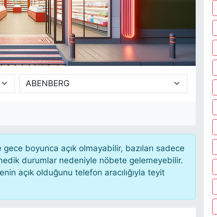
gece boyunca açık olmayabilir, bazıları sadece
nmedik durumlar nedeniyle nöbete gelemeyebilir.
in açık olduğunu telefon aracılığıyla teyit