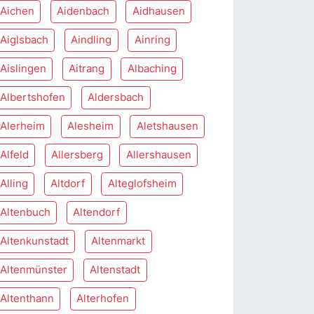
Aichen
Aidenbach
Aidhausen
Aiglsbach
Aindling
Ainring
Aislingen
Aitrang
Albaching
Albertshofen
Aldersbach
Alerheim
Alesheim
Aletshausen
Alfeld
Allersberg
Allershausen
Alling
Altdorf
Alteglofsheim
Altenbuch
Altendorf
Altenkunstadt
Altenmarkt
Altenmünster
Altenstadt
Altenthann
Alterhofen