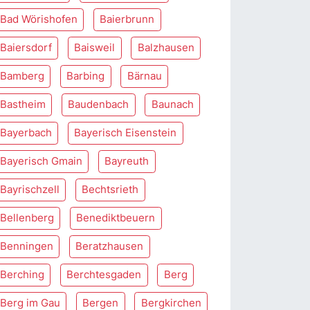
Bad Wörishofen
Baierbrunn
Baiersdorf
Baisweil
Balzhausen
Bamberg
Barbing
Bärnau
Bastheim
Baudenbach
Baunach
Bayerbach
Bayerisch Eisenstein
Bayerisch Gmain
Bayreuth
Bayrischzell
Bechtsrieth
Bellenberg
Benediktbeuern
Benningen
Beratzhausen
Berching
Berchtesgaden
Berg
Berg im Gau
Bergen
Bergkirchen