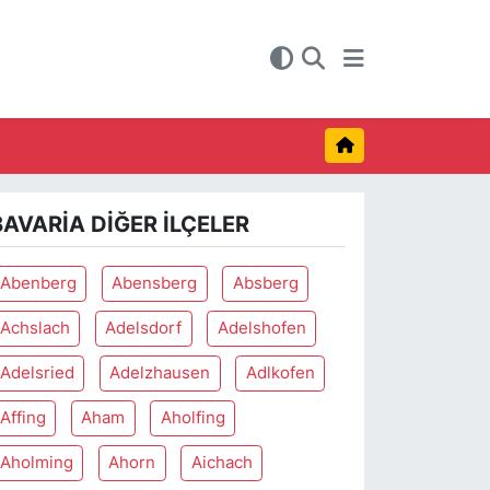
BAVARIA DIĞER İLÇELER
Abenberg
Abensberg
Absberg
Achslach
Adelsdorf
Adelshofen
Adelsried
Adelzhausen
Adlkofen
Affing
Aham
Aholfing
Aholming
Ahorn
Aichach