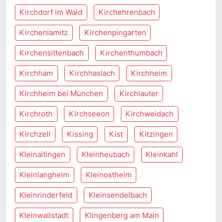
Kirchdorf im Wald
Kirchehrenbach
Kirchenlamitz
Kirchenpingarten
Kirchensittenbach
Kirchenthumbach
Kirchham
Kirchhaslach
Kirchheim
Kirchheim bei München
Kirchlauter
Kirchroth
Kirchseeon
Kirchweidach
Kirchzell
Kissing
Kist
Kitzingen
Kleinaitingen
Kleinheubach
Kleinkahl
Kleinlangheim
Kleinostheim
Kleinrinderfeld
Kleinsendelbach
Kleinwallstadt
Klingenberg am Main