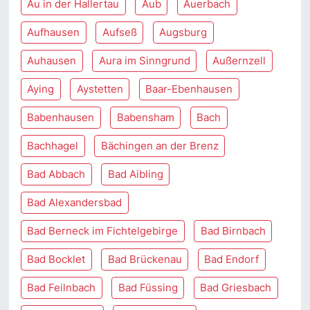
Au in der Hallertau
Aub
Auerbach
Aufhausen
Aufseß
Augsburg
Auhausen
Aura im Sinngrund
Außernzell
Aying
Aystetten
Baar-Ebenhausen
Babenhausen
Babensham
Bach
Bachhagel
Bächingen an der Brenz
Bad Abbach
Bad Aibling
Bad Alexandersbad
Bad Berneck im Fichtelgebirge
Bad Birnbach
Bad Bocklet
Bad Brückenau
Bad Endorf
Bad Feilnbach
Bad Füssing
Bad Griesbach