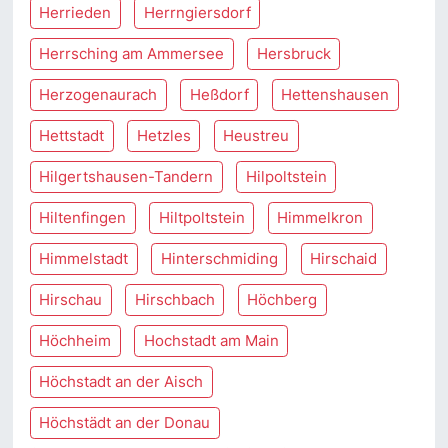
Herrieden
Herrngiersdorf
Herrsching am Ammersee
Hersbruck
Herzogenaurach
Heßdorf
Hettenshausen
Hettstadt
Hetzles
Heustreu
Hilgertshausen-Tandern
Hilpoltstein
Hiltenfingen
Hiltpoltstein
Himmelkron
Himmelstadt
Hinterschmiding
Hirschaid
Hirschau
Hirschbach
Höchberg
Höchheim
Hochstadt am Main
Höchstadt an der Aisch
Höchstädt an der Donau