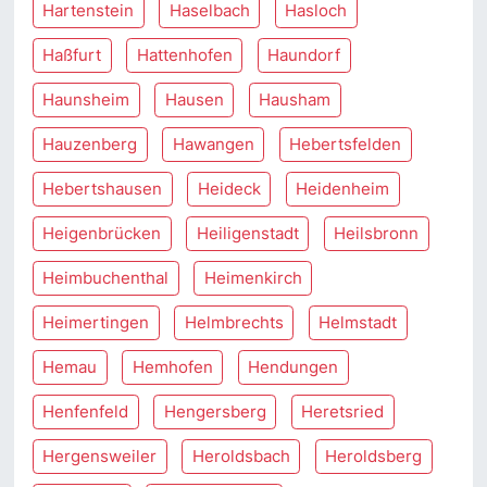
Hartenstein
Haselbach
Hasloch
Haßfurt
Hattenhofen
Haundorf
Haunsheim
Hausen
Hausham
Hauzenberg
Hawangen
Hebertsfelden
Hebertshausen
Heideck
Heidenheim
Heigenbrücken
Heiligenstadt
Heilsbronn
Heimbuchenthal
Heimenkirch
Heimertingen
Helmbrechts
Helmstadt
Hemau
Hemhofen
Hendungen
Henfenfeld
Hengersberg
Heretsried
Hergensweiler
Heroldsbach
Heroldsberg