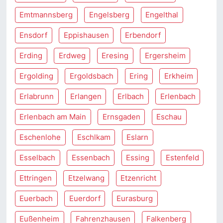
Emtmannsberg
Engelsberg
Engelthal
Ensdorf
Eppishausen
Erbendorf
Erding
Erdweg
Eresing
Ergersheim
Ergolding
Ergoldsbach
Ering
Erkheim
Erlabrunn
Erlangen
Erlbach
Erlenbach
Erlenbach am Main
Ernsgaden
Eschau
Eschenlohe
Eschlkam
Eslarn
Esselbach
Essenbach
Essing
Estenfeld
Ettringen
Etzelwang
Etzenricht
Euerbach
Euerdorf
Eurasburg
Eußenheim
Fahrenzhausen
Falkenberg