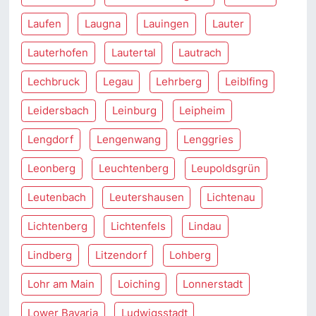
Laufen
Laugna
Lauingen
Lauter
Lauterhofen
Lautertal
Lautrach
Lechbruck
Legau
Lehrberg
Leiblfing
Leidersbach
Leinburg
Leipheim
Lengdorf
Lengenwang
Lenggries
Leonberg
Leuchtenberg
Leupoldsgrün
Leutenbach
Leutershausen
Lichtenau
Lichtenberg
Lichtenfels
Lindau
Lindberg
Litzendorf
Lohberg
Lohr am Main
Loiching
Lonnerstadt
Lower Bavaria
Ludwigsstadt