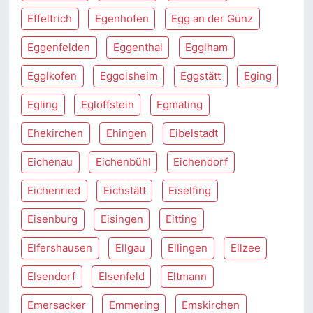
Effeltrich
Egenhofen
Egg an der Günz
Eggenfelden
Eggenthal
Egglham
Egglkofen
Eggolsheim
Eggstätt
Eging
Egling
Egloffstein
Egmating
Ehekirchen
Ehingen
Eibelstadt
Eichenau
Eichenbühl
Eichendorf
Eichenried
Eichstätt
Eiselfing
Eisenburg
Eisingen
Eitting
Elfershausen
Ellgau
Ellingen
Ellzee
Elsendorf
Elsenfeld
Eltmann
Emersacker
Emmering
Emskirchen