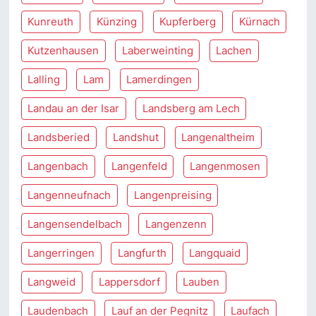
Kunreuth
Künzing
Kupferberg
Kürnach
Kutzenhausen
Laberweinting
Lachen
Lalling
Lam
Lamerdingen
Landau an der Isar
Landsberg am Lech
Landsberied
Landshut
Langenaltheim
Langenbach
Langenfeld
Langenmosen
Langenneufnach
Langenpreising
Langensendelbach
Langenzenn
Langerringen
Langfurth
Langquaid
Langweid
Lappersdorf
Lauben
Laudenbach
Lauf an der Pegnitz
Laufach