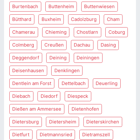
Burtenbach
Buttenheim
Buttenwiesen
Bütthard
Buxheim
Cadolzburg
Cham
Chamerau
Chieming
Chostlarn
Coburg
Colmberg
Creußen
Dachau
Dasing
Deggendorf
Deining
Deiningen
Deisenhausen
Denklingen
Dentlein am Forst
Dettelbach
Deuerling
Diebach
Diedorf
Diespeck
Dießen am Ammersee
Dietenhofen
Dietersburg
Dietersheim
Dieterskirchen
Dietfurt
Dietmannsried
Dietramszell