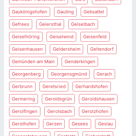
Gaukönigshofen
Gauting
Gebsattel
Gefrees
Geiersthal
Geiselbach
Geiselhöring
Geiselwind
Geisenfeld
Geisenhausen
Geldersheim
Geltendorf
Gemünden am Main
Genderkingen
Georgenberg
Georgensgmünd
Gerach
Gerbrunn
Geretsried
Gerhardshofen
Germering
Geroldsgrün
Geroldshausen
Gerolfingen
Gerolsbach
Gerolzhofen
Gersthofen
Gerzen
Gesees
Geslau