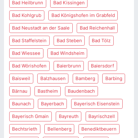
Bad Heilbrunn
Bad Kissingen
Bad Kohlgrub
Bad Königshofen im Grabfeld
Bad Neustadt an der Saale
Bad Reichenhall
Bad Staffelstein
Bad Steben
Bad Tölz
Bad Wiessee
Bad Windsheim
Bad Wörishofen
Baierbrunn
Baiersdorf
Baisweil
Balzhausen
Bamberg
Barbing
Bärnau
Bastheim
Baudenbach
Baunach
Bayerbach
Bayerisch Eisenstein
Bayerisch Gmain
Bayreuth
Bayrischzell
Bechtsrieth
Bellenberg
Benediktbeuern