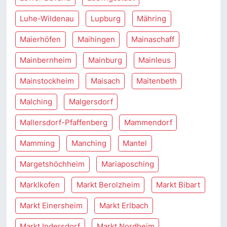
Luhe-Wildenau
Lupburg
Mähring
Maierhöfen
Maihingen
Mainaschaff
Mainbernheim
Mainburg
Mainleus
Mainstockheim
Maisach
Maitenbeth
Malching
Malgersdorf
Mallersdorf-Pfaffenberg
Mammendorf
Mamming
Manching
Mantel
Margetshöchheim
Mariaposching
Marklkofen
Markt Berolzheim
Markt Bibart
Markt Einersheim
Markt Erlbach
Markt Indersdorf
Markt Nordheim