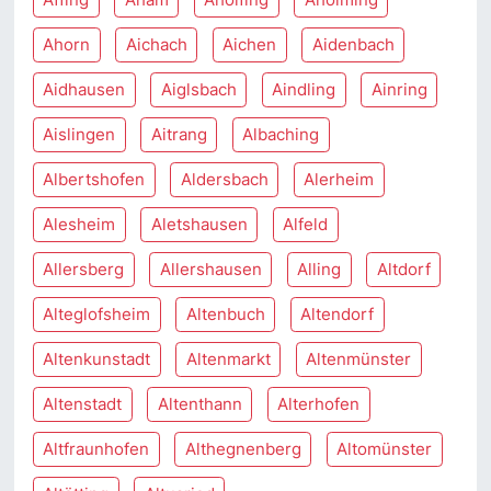
Ahorn
Aichach
Aichen
Aidenbach
Aidhausen
Aiglsbach
Aindling
Ainring
Aislingen
Aitrang
Albaching
Albertshofen
Aldersbach
Alerheim
Alesheim
Aletshausen
Alfeld
Allersberg
Allershausen
Alling
Altdorf
Alteglofsheim
Altenbuch
Altendorf
Altenkunstadt
Altenmarkt
Altenmünster
Altenstadt
Altenthann
Alterhofen
Altfraunhofen
Althegnenberg
Altomünster