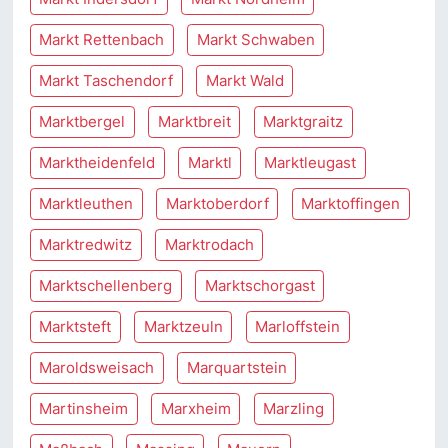
Markt Rettenbach
Markt Schwaben
Markt Taschendorf
Markt Wald
Marktbergel
Marktbreit
Marktgraitz
Marktheidenfeld
Marktl
Marktleugast
Marktleuthen
Marktoberdorf
Marktoffingen
Marktredwitz
Marktrodach
Marktschellenberg
Marktschorgast
Marktsteft
Marktzeuln
Marloffstein
Maroldsweisach
Marquartstein
Martinsheim
Marxheim
Marzling