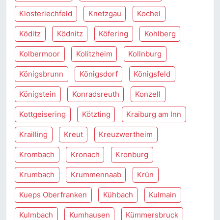
Klosterlechfeld
Knetzgau
Kochel
Köditz
Ködnitz
Köfering
Kohlberg
Kolbermoor
Kolitzheim
Kollnburg
Königsbrunn
Königsdorf
Königsfeld
Königstein
Konradsreuth
Konzell
Kottgeisering
Kötzting
Kraiburg am Inn
Krailling
Kreut
Kreuzwertheim
Krombach
Kronach
Kronburg
Krumbach
Krummennaab
Krün
Kueps Oberfranken
Kühbach
Kulmain
Kulmbach
Kumhausen
Kümmersbruck