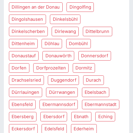
Dillingen an der Donau
Dingolfing
Dingolshausen
Dinkelsbühl
Dinkelscherben
Dirlewang
Dittelbrunn
Dittenheim
Döhlau
Dombühl
Donaustauf
Donauwörth
Donnersdorf
Dorfen
Dorfprozelten
Dormitz
Drachselsried
Duggendorf
Durach
Dürrlauingen
Dürrwangen
Ebelsbach
Ebensfeld
Ebermannsdorf
Ebermannstadt
Ebersberg
Ebersdorf
Ebnath
Eching
Eckersdorf
Edelsfeld
Ederheim