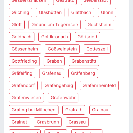
Gessertshausen
Gestratz
Giebelstadt
Gilching
Glashütten
Glattbach
Glonn
Glött
Gmund am Tegernsee
Gochsheim
Goldbach
Goldkronach
Görisried
Gössenheim
Gößweinstein
Gotteszell
Gottfrieding
Graben
Grabenstätt
Gräfelfing
Grafenau
Gräfenberg
Gräfendorf
Grafengehaig
Grafenrheinfeld
Grafenwiesen
Grafenwöhr
Grafing bei München
Grafrath
Grainau
Grainet
Grasbrunn
Grassau