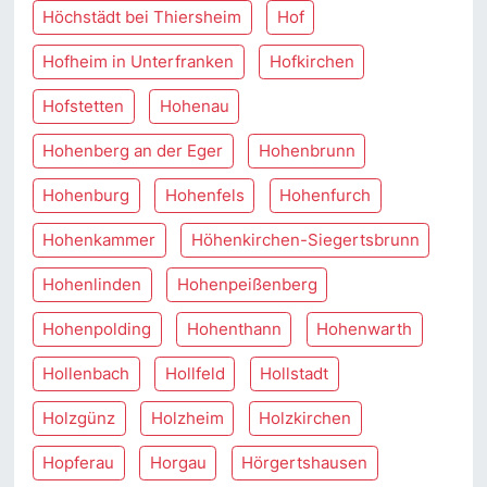
Höchstädt bei Thiersheim
Hof
Hofheim in Unterfranken
Hofkirchen
Hofstetten
Hohenau
Hohenberg an der Eger
Hohenbrunn
Hohenburg
Hohenfels
Hohenfurch
Hohenkammer
Höhenkirchen-Siegertsbrunn
Hohenlinden
Hohenpeißenberg
Hohenpolding
Hohenthann
Hohenwarth
Hollenbach
Hollfeld
Hollstadt
Holzgünz
Holzheim
Holzkirchen
Hopferau
Horgau
Hörgertshausen