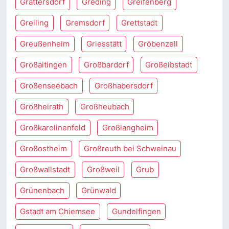
Grattersdorf
Greding
Greifenberg
Greiling
Gremsdorf
Grettstadt
Greußenheim
Griesstätt
Gröbenzell
Großaitingen
Großbardorf
Großeibstadt
Großenseebach
Großhabersdorf
Großheirath
Großheubach
Großkarolinenfeld
Großlangheim
Großostheim
Großreuth bei Schweinau
Großwallstadt
Großweil
Grub
Grünenbach
Grünwald
Gstadt am Chiemsee
Gundelfingen