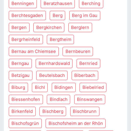
Benningen
Beratzhausen
Berching
Berchtesgaden
Berg
Berg im Gau
Bergen
Bergkirchen
Berglern
Bergrheinfeld
Bergtheim
Bernau am Chiemsee
Bernbeuren
Berngau
Bernhardswald
Bernried
Betzigau
Beutelsbach
Biberbach
Biburg
Bichl
Bidingen
Biebelried
Biessenhofen
Bindlach
Binswangen
Birkenfeld
Bischberg
Bischbrunn
Bischofsgrün
Bischofsheim an der Rhön