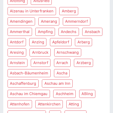
Altötting
Altusried
Alzenau in Unterfranken
Amberg
Amendingen
Amerang
Ammerndorf
Ammerthal
Ampfing
Andechs
Ansbach
Antdorf
Anzing
Apfeldorf
Arberg
Aresing
Arnbruck
Arnschwang
Arnstein
Arnstorf
Arrach
Arzberg
Asbach-Bäumenheim
Ascha
Aschaffenburg
Aschau am Inn
Aschau im Chiemgau
Aschheim
Aßling
Attenhofen
Attenkirchen
Atting