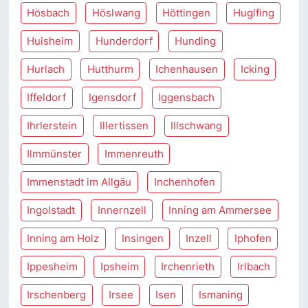
Hösbach
Höslwang
Höttingen
Huglfing
Huisheim
Hunderdorf
Hunding
Hurlach
Hutthurm
Ichenhausen
Icking
Iffeldorf
Igensdorf
Iggensbach
Ihrlerstein
Illertissen
Illschwang
Ilmmünster
Immenreuth
Immenstadt im Allgäu
Inchenhofen
Ingolstadt
Innernzell
Inning am Ammersee
Inning am Holz
Insingen
Inzell
Iphofen
Ippesheim
Ipsheim
Irchenrieth
Irlbach
Irschenberg
Irsee
Isen
Ismaning