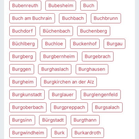
Bubenreuth
Bubesheim
Buch
Buch am Buchrain
Buchbach
Buchbrunn
Buchdorf
Büchenbach
Buchenberg
Büchlberg
Buchloe
Buckenhof
Burgau
Burgberg
Burgbernheim
Burgebrach
Burggen
Burghaslach
Burghausen
Burgheim
Burgkirchen an der Alz
Burgkunstadt
Burglauer
Burglengenfeld
Burgoberbach
Burgpreppach
Burgsalach
Burgsinn
Bürgstadt
Burgthann
Burgwindheim
Burk
Burkardroth