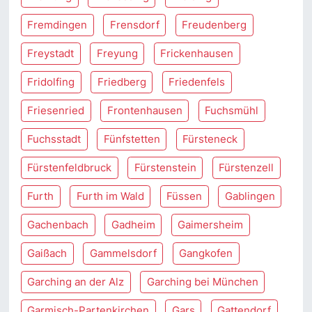
Fremdingen
Frensdorf
Freudenberg
Freystadt
Freyung
Frickenhausen
Fridolfing
Friedberg
Friedenfels
Friesenried
Frontenhausen
Fuchsmühl
Fuchsstadt
Fünfstetten
Fürsteneck
Fürstenfeldbruck
Fürstenstein
Fürstenzell
Furth
Furth im Wald
Füssen
Gablingen
Gachenbach
Gadheim
Gaimersheim
Gaißach
Gammelsdorf
Gangkofen
Garching an der Alz
Garching bei München
Garmisch-Partenkirchen
Gars
Gattendorf