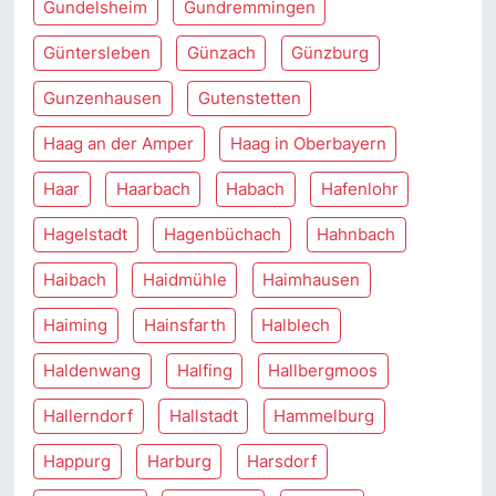
Gundelsheim
Gundremmingen
Güntersleben
Günzach
Günzburg
Gunzenhausen
Gutenstetten
Haag an der Amper
Haag in Oberbayern
Haar
Haarbach
Habach
Hafenlohr
Hagelstadt
Hagenbüchach
Hahnbach
Haibach
Haidmühle
Haimhausen
Haiming
Hainsfarth
Halblech
Haldenwang
Halfing
Hallbergmoos
Hallerndorf
Hallstadt
Hammelburg
Happurg
Harburg
Harsdorf