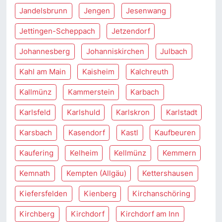
Jandelsbrunn
Jengen
Jesenwang
Jettingen-Scheppach
Jetzendorf
Johannesberg
Johanniskirchen
Julbach
Kahl am Main
Kaisheim
Kalchreuth
Kallmünz
Kammerstein
Karbach
Karlsfeld
Karlshuld
Karlskron
Karlstadt
Karsbach
Kasendorf
Kastl
Kaufbeuren
Kaufering
Kelheim
Kellmünz
Kemmern
Kemnath
Kempten (Allgäu)
Kettershausen
Kiefersfelden
Kienberg
Kirchanschöring
Kirchberg
Kirchdorf
Kirchdorf am Inn