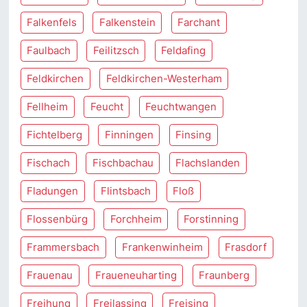
Falkenfels
Falkenstein
Farchant
Faulbach
Feilitzsch
Feldafing
Feldkirchen
Feldkirchen-Westerham
Fellheim
Feucht
Feuchtwangen
Fichtelberg
Finningen
Finsing
Fischach
Fischbachau
Flachslanden
Fladungen
Flintsbach
Floß
Flossenbürg
Forchheim
Forstinning
Frammersbach
Frankenwinheim
Frasdorf
Frauenau
Fraueneuharting
Fraunberg
Freihung
Freilassing
Freising