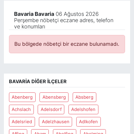
Bavaria Bavaria
06 Ağustos 2026
Perşembe nöbetçi eczane adres, telefon
ve konumları
Bu bölgede nöbetçi bir eczane bulunamadı.
BAVARIA DIĞER İLÇELER
Abenberg
Abensberg
Absberg
Achslach
Adelsdorf
Adelshofen
Adelsried
Adelzhausen
Adlkofen
Affing
Aham
Aholfing
Aholming