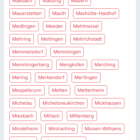
Maßbach
Massing
Mauern
Mauerstetten
Mauth
Maxhütte-Haidhof
Medlingen
Meeder
Mehlmeisel
Mehring
Meitingen
Mellrichstadt
Memmelsdorf
Memmingen
Memmingerberg
Mengkofen
Merching
Mering
Merkendorf
Mertingen
Mespelbrunn
Metten
Mettenheim
Michelau
Michelsneukirchen
Mickhausen
Miesbach
Miltach
Miltenberg
Mindelheim
Mintraching
Missen-Wilhams