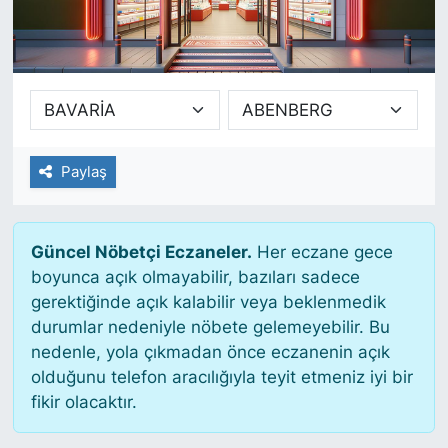
SİYASET
SAĞLIK
Paylaş
Güncel Nöbetçi Eczaneler.
Her eczane gece
boyunca açık olmayabilir, bazıları sadece
gerektiğinde açık kalabilir veya beklenmedik
durumlar nedeniyle nöbete gelemeyebilir. Bu
nedenle, yola çıkmadan önce eczanenin açık
olduğunu telefon aracılığıyla teyit etmeniz iyi bir
fikir olacaktır.