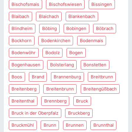
Bischofsmais
Bischofswiesen
Bissingen
Blaibach
Blaichach
Blankenbach
Blindheim
Böbing
Bobingen
Böbrach
Bockhorn
Bodenkirchen
Bodenmais
Bodenwöhr
Bodolz
Bogen
Bogenhausen
Bolsterlang
Bonstetten
Boos
Brand
Brannenburg
Breitbrunn
Breitenberg
Breitenbrunn
Breitengüßbach
Breitenthal
Brennberg
Bruck
Bruck in der Oberpfalz
Bruckberg
Bruckmühl
Brunn
Brunnen
Brunnthal