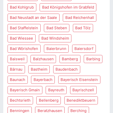
Bad Kohlgrub
Bad Königshofen im Grabfeld
Bad Neustadt an der Saale
Bad Reichenhall
Bad Staffelstein
Bad Steben
Bad Tölz
Bad Wiessee
Bad Windsheim
Bad Wörishofen
Baierbrunn
Baiersdorf
Baisweil
Balzhausen
Bamberg
Barbing
Bärnau
Bastheim
Baudenbach
Baunach
Bayerbach
Bayerisch Eisenstein
Bayerisch Gmain
Bayreuth
Bayrischzell
Bechtsrieth
Bellenberg
Benediktbeuern
Benningen
Beratzhausen
Berching