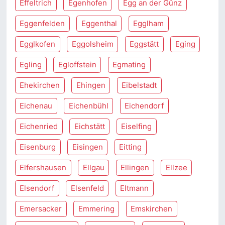
Effeltrich
Egenhofen
Egg an der Günz
Eggenfelden
Eggenthal
Egglham
Egglkofen
Eggolsheim
Eggstätt
Eging
Egling
Egloffstein
Egmating
Ehekirchen
Ehingen
Eibelstadt
Eichenau
Eichenbühl
Eichendorf
Eichenried
Eichstätt
Eiselfing
Eisenburg
Eisingen
Eitting
Elfershausen
Ellgau
Ellingen
Ellzee
Elsendorf
Elsenfeld
Eltmann
Emersacker
Emmering
Emskirchen