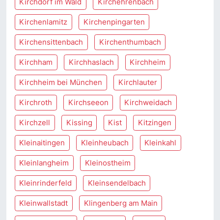
Kirchdorf im Wald
Kirchehrenbach
Kirchenlamitz
Kirchenpingarten
Kirchensittenbach
Kirchenthumbach
Kirchham
Kirchhaslach
Kirchheim
Kirchheim bei München
Kirchlauter
Kirchroth
Kirchseeon
Kirchweidach
Kirchzell
Kissing
Kist
Kitzingen
Kleinaitingen
Kleinheubach
Kleinkahl
Kleinlangheim
Kleinostheim
Kleinrinderfeld
Kleinsendelbach
Kleinwallstadt
Klingenberg am Main