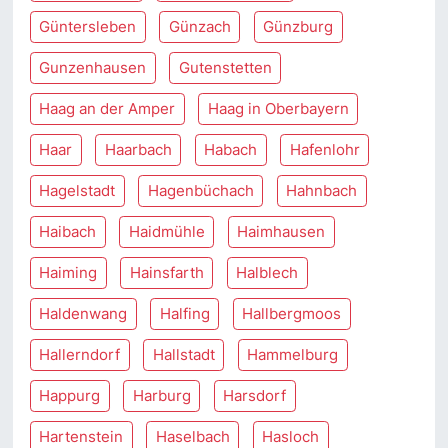
Güntersleben
Günzach
Günzburg
Gunzenhausen
Gutenstetten
Haag an der Amper
Haag in Oberbayern
Haar
Haarbach
Habach
Hafenlohr
Hagelstadt
Hagenbüchach
Hahnbach
Haibach
Haidmühle
Haimhausen
Haiming
Hainsfarth
Halblech
Haldenwang
Halfing
Hallbergmoos
Hallerndorf
Hallstadt
Hammelburg
Happurg
Harburg
Harsdorf
Hartenstein
Haselbach
Hasloch