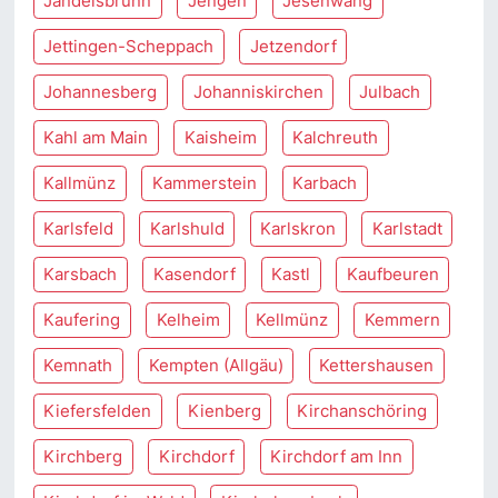
Jandelsbrunn
Jengen
Jesenwang
Jettingen-Scheppach
Jetzendorf
Johannesberg
Johanniskirchen
Julbach
Kahl am Main
Kaisheim
Kalchreuth
Kallmünz
Kammerstein
Karbach
Karlsfeld
Karlshuld
Karlskron
Karlstadt
Karsbach
Kasendorf
Kastl
Kaufbeuren
Kaufering
Kelheim
Kellmünz
Kemmern
Kemnath
Kempten (Allgäu)
Kettershausen
Kiefersfelden
Kienberg
Kirchanschöring
Kirchberg
Kirchdorf
Kirchdorf am Inn