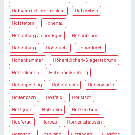
Hofheim in Unterfranken
Hofkirchen
Hofstetten
Hohenau
Hohenberg an der Eger
Hohenbrunn
Hohenburg
Hohenfels
Hohenfurch
Hohenkammer
Höhenkirchen-Siegertsbrunn
Hohenlinden
Hohenpeißenberg
Hohenpolding
Hohenthann
Hohenwarth
Hollenbach
Hollfeld
Hollstadt
Holzgünz
Holzheim
Holzkirchen
Hopferau
Horgau
Hörgertshausen
Hösbach
Höslwang
Höttingen
Huglfing