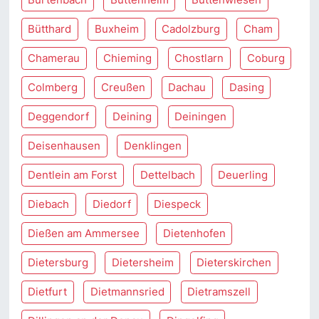
Bütthard
Buxheim
Cadolzburg
Cham
Chamerau
Chieming
Chostlarn
Coburg
Colmberg
Creußen
Dachau
Dasing
Deggendorf
Deining
Deiningen
Deisenhausen
Denklingen
Dentlein am Forst
Dettelbach
Deuerling
Diebach
Diedorf
Diespeck
Dießen am Ammersee
Dietenhofen
Dietersburg
Dietersheim
Dieterskirchen
Dietfurt
Dietmannsried
Dietramszell