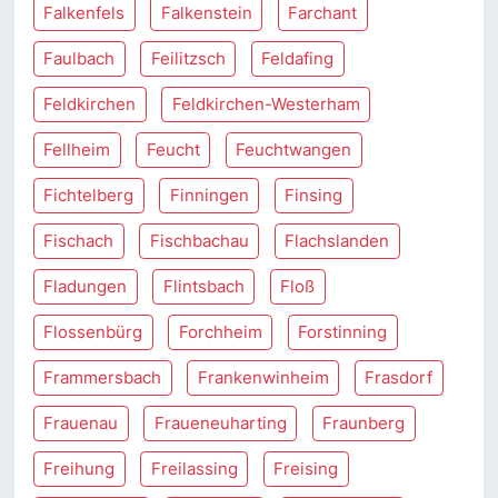
Falkenfels
Falkenstein
Farchant
Faulbach
Feilitzsch
Feldafing
Feldkirchen
Feldkirchen-Westerham
Fellheim
Feucht
Feuchtwangen
Fichtelberg
Finningen
Finsing
Fischach
Fischbachau
Flachslanden
Fladungen
Flintsbach
Floß
Flossenbürg
Forchheim
Forstinning
Frammersbach
Frankenwinheim
Frasdorf
Frauenau
Fraueneuharting
Fraunberg
Freihung
Freilassing
Freising