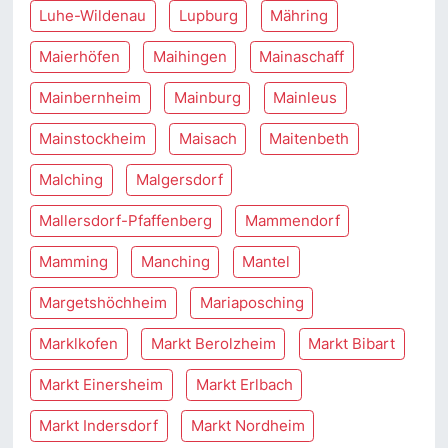
Luhe-Wildenau
Lupburg
Mähring
Maierhöfen
Maihingen
Mainaschaff
Mainbernheim
Mainburg
Mainleus
Mainstockheim
Maisach
Maitenbeth
Malching
Malgersdorf
Mallersdorf-Pfaffenberg
Mammendorf
Mamming
Manching
Mantel
Margetshöchheim
Mariaposching
Marklkofen
Markt Berolzheim
Markt Bibart
Markt Einersheim
Markt Erlbach
Markt Indersdorf
Markt Nordheim