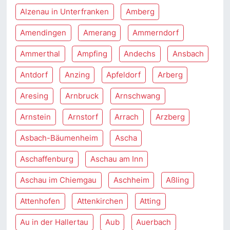
Alzenau in Unterfranken
Amberg
Amendingen
Amerang
Ammerndorf
Ammerthal
Ampfing
Andechs
Ansbach
Antdorf
Anzing
Apfeldorf
Arberg
Aresing
Arnbruck
Arnschwang
Arnstein
Arnstorf
Arrach
Arzberg
Asbach-Bäumenheim
Ascha
Aschaffenburg
Aschau am Inn
Aschau im Chiemgau
Aschheim
Aßling
Attenhofen
Attenkirchen
Atting
Au in der Hallertau
Aub
Auerbach