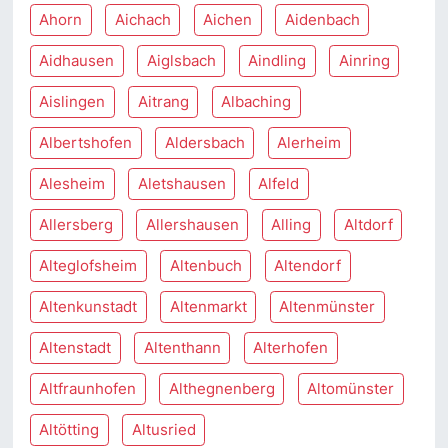
Ahorn
Aichach
Aichen
Aidenbach
Aidhausen
Aiglsbach
Aindling
Ainring
Aislingen
Aitrang
Albaching
Albertshofen
Aldersbach
Alerheim
Alesheim
Aletshausen
Alfeld
Allersberg
Allershausen
Alling
Altdorf
Alteglofsheim
Altenbuch
Altendorf
Altenkunstadt
Altenmarkt
Altenmünster
Altenstadt
Altenthann
Alterhofen
Altfraunhofen
Althegnenberg
Altomünster
Altötting
Altusried