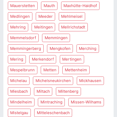
Mauerstetten
Mauth
Maxhütte-Haidhof
Medlingen
Meeder
Mehlmeisel
Mehring
Meitingen
Mellrichstadt
Memmelsdorf
Memmingen
Memmingerberg
Mengkofen
Merching
Mering
Merkendorf
Mertingen
Mespelbrunn
Metten
Mettenheim
Michelau
Michelsneukirchen
Mickhausen
Miesbach
Miltach
Miltenberg
Mindelheim
Mintraching
Missen-Wilhams
Mistelgau
Mitteleschenbach