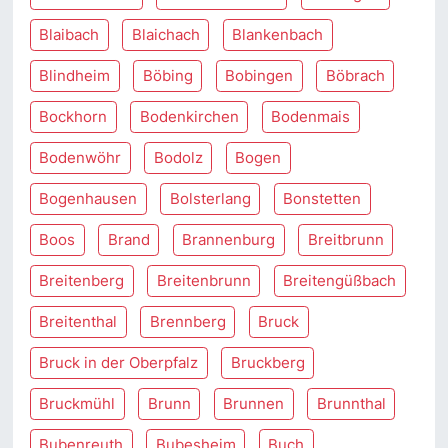
Blaibach
Blaichach
Blankenbach
Blindheim
Böbing
Bobingen
Böbrach
Bockhorn
Bodenkirchen
Bodenmais
Bodenwöhr
Bodolz
Bogen
Bogenhausen
Bolsterlang
Bonstetten
Boos
Brand
Brannenburg
Breitbrunn
Breitenberg
Breitenbrunn
Breitengüßbach
Breitenthal
Brennberg
Bruck
Bruck in der Oberpfalz
Bruckberg
Bruckmühl
Brunn
Brunnen
Brunnthal
Bubenreuth
Bubesheim
Buch