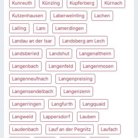
Kunreuth
Künzing
Kupferberg
Kürnach
Kutzenhausen
Laberweinting
Lachen
Lalling
Lam
Lamerdingen
Landau an der Isar
Landsberg am Lech
Landsberied
Landshut
Langenaltheim
Langenbach
Langenfeld
Langenmosen
Langenneufnach
Langenpreising
Langensendelbach
Langenzenn
Langerringen
Langfurth
Langquaid
Langweid
Lappersdorf
Lauben
Laudenbach
Lauf an der Pegnitz
Laufach