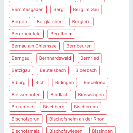
Berchtesgaden
Berg
Berg im Gau
Bergen
Bergkirchen
Berglern
Bergrheinfeld
Bergtheim
Bernau am Chiemsee
Bernbeuren
Berngau
Bernhardswald
Bernried
Betzigau
Beutelsbach
Biberbach
Biburg
Bichl
Bidingen
Biebelried
Biessenhofen
Bindlach
Binswangen
Birkenfeld
Bischberg
Bischbrunn
Bischofsgrün
Bischofsheim an der Rhön
Bischofsmais
Bischofswiesen
Bissingen