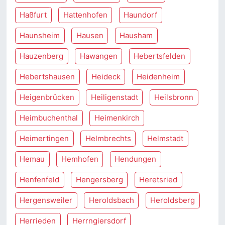
Haßfurt
Hattenhofen
Haundorf
Haunsheim
Hausen
Hausham
Hauzenberg
Hawangen
Hebertsfelden
Hebertshausen
Heideck
Heidenheim
Heigenbrücken
Heiligenstadt
Heilsbronn
Heimbuchenthal
Heimenkirch
Heimertingen
Helmbrechts
Helmstadt
Hemau
Hemhofen
Hendungen
Henfenfeld
Hengersberg
Heretsried
Hergensweiler
Heroldsbach
Heroldsberg
Herrieden
Herrngiersdorf