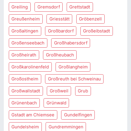
Greiling
Gremsdorf
Grettstadt
Greußenheim
Griesstätt
Gröbenzell
Großaitingen
Großbardorf
Großeibstadt
Großenseebach
Großhabersdorf
Großheirath
Großheubach
Großkarolinenfeld
Großlangheim
Großostheim
Großreuth bei Schweinau
Großwallstadt
Großweil
Grub
Grünenbach
Grünwald
Gstadt am Chiemsee
Gundelfingen
Gundelsheim
Gundremmingen