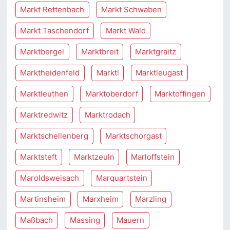
Markt Rettenbach
Markt Schwaben
Markt Taschendorf
Markt Wald
Marktbergel
Marktbreit
Marktgraitz
Marktheidenfeld
Marktl
Marktleugast
Marktleuthen
Marktoberdorf
Marktoffingen
Marktredwitz
Marktrodach
Marktschellenberg
Marktschorgast
Marktsteft
Marktzeuln
Marloffstein
Maroldsweisach
Marquartstein
Martinsheim
Marxheim
Marzling
Maßbach
Massing
Mauern