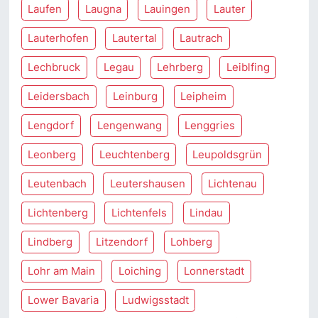
Laufen
Laugna
Lauingen
Lauter
Lauterhofen
Lautertal
Lautrach
Lechbruck
Legau
Lehrberg
Leiblfing
Leidersbach
Leinburg
Leipheim
Lengdorf
Lengenwang
Lenggries
Leonberg
Leuchtenberg
Leupoldsgrün
Leutenbach
Leutershausen
Lichtenau
Lichtenberg
Lichtenfels
Lindau
Lindberg
Litzendorf
Lohberg
Lohr am Main
Loiching
Lonnerstadt
Lower Bavaria
Ludwigsstadt