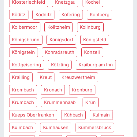
Klosterlechfeld
Knetzgau
Kochel
Köditz
Ködnitz
Köfering
Kohlberg
Kolbermoor
Kolitzheim
Kollnburg
Königsbrunn
Königsdorf
Königsfeld
Königstein
Konradsreuth
Konzell
Kottgeisering
Kötzting
Kraiburg am Inn
Krailling
Kreut
Kreuzwertheim
Krombach
Kronach
Kronburg
Krumbach
Krummennaab
Krün
Kueps Oberfranken
Kühbach
Kulmain
Kulmbach
Kumhausen
Kümmersbruck