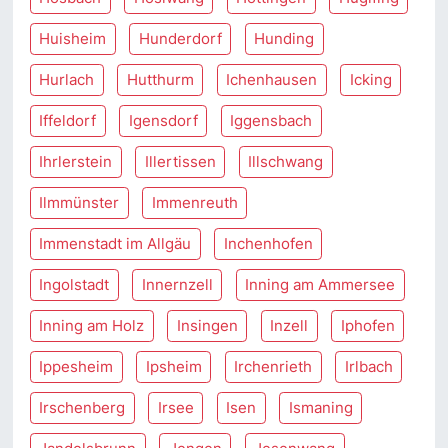
Huisheim
Hunderdorf
Hunding
Hurlach
Hutthurm
Ichenhausen
Icking
Iffeldorf
Igensdorf
Iggensbach
Ihrlerstein
Illertissen
Illschwang
Ilmmünster
Immenreuth
Immenstadt im Allgäu
Inchenhofen
Ingolstadt
Innernzell
Inning am Ammersee
Inning am Holz
Insingen
Inzell
Iphofen
Ippesheim
Ipsheim
Irchenrieth
Irlbach
Irschenberg
Irsee
Isen
Ismaning