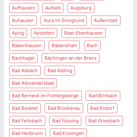
Aufhausen
Aufseß
Augsburg
Auhausen
Aura im Sinngrund
Außernzell
Aying
Aystetten
Baar-Ebenhausen
Babenhausen
Babensham
Bach
Bachhagel
Bächingen an der Brenz
Bad Abbach
Bad Aibling
Bad Alexandersbad
Bad Berneck im Fichtelgebirge
Bad Birnbach
Bad Bocklet
Bad Brückenau
Bad Endorf
Bad Feilnbach
Bad Füssing
Bad Griesbach
Bad Heilbrunn
Bad Kissingen