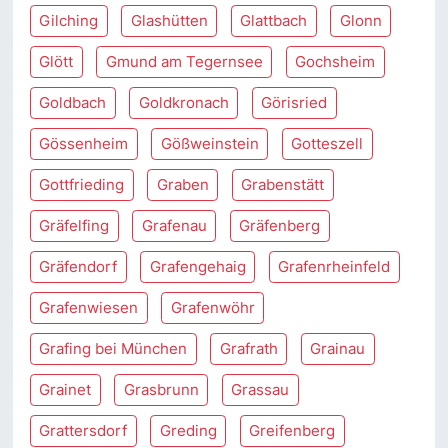
Gilching
Glashütten
Glattbach
Glonn
Glött
Gmund am Tegernsee
Gochsheim
Goldbach
Goldkronach
Görisried
Gössenheim
Gößweinstein
Gotteszell
Gottfrieding
Graben
Grabenstätt
Gräfelfing
Grafenau
Gräfenberg
Gräfendorf
Grafengehaig
Grafenrheinfeld
Grafenwiesen
Grafenwöhr
Grafing bei München
Grafrath
Grainau
Grainet
Grasbrunn
Grassau
Grattersdorf
Greding
Greifenberg