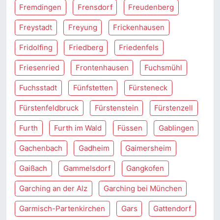
Fremdingen
Frensdorf
Freudenberg
Freystadt
Freyung
Frickenhausen
Fridolfing
Friedberg
Friedenfels
Friesenried
Frontenhausen
Fuchsmühl
Fuchsstadt
Fünfstetten
Fürsteneck
Fürstenfeldbruck
Fürstenstein
Fürstenzell
Furth
Furth im Wald
Füssen
Gablingen
Gachenbach
Gadheim
Gaimersheim
Gaißach
Gammelsdorf
Gangkofen
Garching an der Alz
Garching bei München
Garmisch-Partenkirchen
Gars
Gattendorf