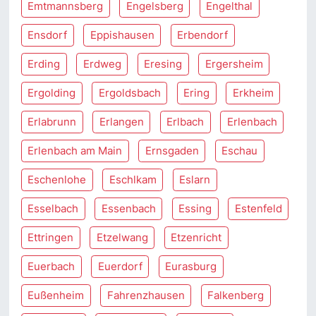
Emtmannsberg
Engelsberg
Engelthal
Ensdorf
Eppishausen
Erbendorf
Erding
Erdweg
Eresing
Ergersheim
Ergolding
Ergoldsbach
Ering
Erkheim
Erlabrunn
Erlangen
Erlbach
Erlenbach
Erlenbach am Main
Ernsgaden
Eschau
Eschenlohe
Eschlkam
Eslarn
Esselbach
Essenbach
Essing
Estenfeld
Ettringen
Etzelwang
Etzenricht
Euerbach
Euerdorf
Eurasburg
Eußenheim
Fahrenzhausen
Falkenberg