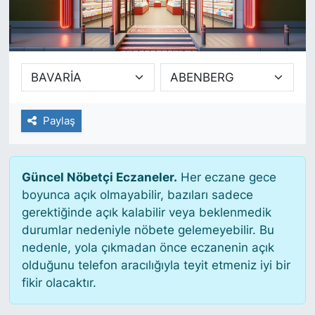
SİYASET
SAĞLIK
Paylaş
Güncel Nöbetçi Eczaneler.
Her eczane gece
boyunca açık olmayabilir, bazıları sadece
gerektiğinde açık kalabilir veya beklenmedik
durumlar nedeniyle nöbete gelemeyebilir. Bu
nedenle, yola çıkmadan önce eczanenin açık
olduğunu telefon aracılığıyla teyit etmeniz iyi bir
fikir olacaktır.