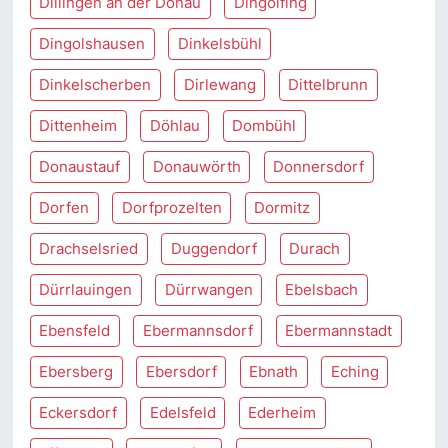
Dillingen an der Donau
Dingolfing
Dingolshausen
Dinkelsbühl
Dinkelscherben
Dirlewang
Dittelbrunn
Dittenheim
Döhlau
Dombühl
Donaustauf
Donauwörth
Donnersdorf
Dorfen
Dorfprozelten
Dormitz
Drachselsried
Duggendorf
Durach
Dürrlauingen
Dürrwangen
Ebelsbach
Ebensfeld
Ebermannsdorf
Ebermannstadt
Ebersberg
Ebersdorf
Ebnath
Eching
Eckersdorf
Edelsfeld
Ederheim