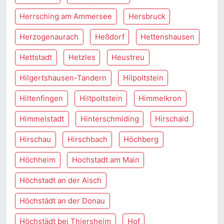
Herrsching am Ammersee
Hersbruck
Herzogenaurach
Heßdorf
Hettenshausen
Hettstadt
Hetzles
Heustreu
Hilgertshausen-Tandern
Hilpoltstein
Hiltenfingen
Hiltpoltstein
Himmelkron
Himmelstadt
Hinterschmiding
Hirschaid
Hirschau
Hirschbach
Höchberg
Höchheim
Hochstadt am Main
Höchstadt an der Aisch
Höchstädt an der Donau
Höchstädt bei Thiersheim
Hof