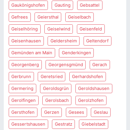
Gaukönigshofen
Gauting
Gebsattel
Gefrees
Geiersthal
Geiselbach
Geiselhöring
Geiselwind
Geisenfeld
Geisenhausen
Geldersheim
Geltendorf
Gemünden am Main
Genderkingen
Georgenberg
Georgensgmünd
Gerach
Gerbrunn
Geretsried
Gerhardshofen
Germering
Geroldsgrün
Geroldshausen
Gerolfingen
Gerolsbach
Gerolzhofen
Gersthofen
Gerzen
Gesees
Geslau
Gessertshausen
Gestratz
Giebelstadt