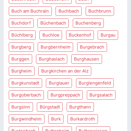
Buch am Buchrain
Buchbach
Buchbrunn
Buchdorf
Büchenbach
Buchenberg
Büchlberg
Buchloe
Buckenhof
Burgau
Burgberg
Burgbernheim
Burgebrach
Burggen
Burghaslach
Burghausen
Burgheim
Burgkirchen an der Alz
Burgkunstadt
Burglauer
Burglengenfeld
Burgoberbach
Burgpreppach
Burgsalach
Burgsinn
Bürgstadt
Burgthann
Burgwindheim
Burk
Burkardroth
Burtenbach
Buttenheim
Buttenwiesen