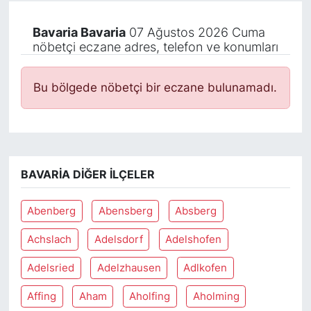
Bavaria Bavaria
07 Ağustos 2026 Cuma
nöbetçi eczane adres, telefon ve konumları
Bu bölgede nöbetçi bir eczane bulunamadı.
BAVARIA DIĞER İLÇELER
Abenberg
Abensberg
Absberg
Achslach
Adelsdorf
Adelshofen
Adelsried
Adelzhausen
Adlkofen
Affing
Aham
Aholfing
Aholming