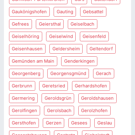
Gaukönigshofen
Gauting
Gebsattel
Gefrees
Geiersthal
Geiselbach
Geiselhöring
Geiselwind
Geisenfeld
Geisenhausen
Geldersheim
Geltendorf
Gemünden am Main
Genderkingen
Georgenberg
Georgensgmünd
Gerach
Gerbrunn
Geretsried
Gerhardshofen
Germering
Geroldsgrün
Geroldshausen
Gerolfingen
Gerolsbach
Gerolzhofen
Gersthofen
Gerzen
Gesees
Geslau