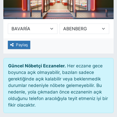
SİYASET
SAĞLIK
Paylaş
Güncel Nöbetçi Eczaneler.
Her eczane gece
boyunca açık olmayabilir, bazıları sadece
gerektiğinde açık kalabilir veya beklenmedik
durumlar nedeniyle nöbete gelemeyebilir. Bu
nedenle, yola çıkmadan önce eczanenin açık
olduğunu telefon aracılığıyla teyit etmeniz iyi bir
fikir olacaktır.