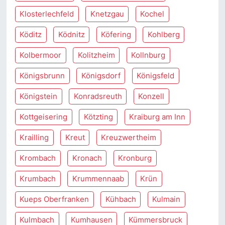
Klosterlechfeld
Knetzgau
Kochel
Köditz
Ködnitz
Köfering
Kohlberg
Kolbermoor
Kolitzheim
Kollnburg
Königsbrunn
Königsdorf
Königsfeld
Königstein
Konradsreuth
Konzell
Kottgeisering
Kötzting
Kraiburg am Inn
Krailling
Kreut
Kreuzwertheim
Krombach
Kronach
Kronburg
Krumbach
Krummennaab
Krün
Kueps Oberfranken
Kühbach
Kulmain
Kulmbach
Kumhausen
Kümmersbruck