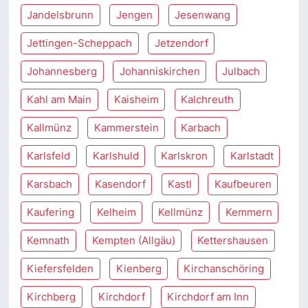
Jandelsbrunn
Jengen
Jesenwang
Jettingen-Scheppach
Jetzendorf
Johannesberg
Johanniskirchen
Julbach
Kahl am Main
Kaisheim
Kalchreuth
Kallmünz
Kammerstein
Karbach
Karlsfeld
Karlshuld
Karlskron
Karlstadt
Karsbach
Kasendorf
Kastl
Kaufbeuren
Kaufering
Kelheim
Kellmünz
Kemmern
Kemnath
Kempten (Allgäu)
Kettershausen
Kiefersfelden
Kienberg
Kirchanschöring
Kirchberg
Kirchdorf
Kirchdorf am Inn