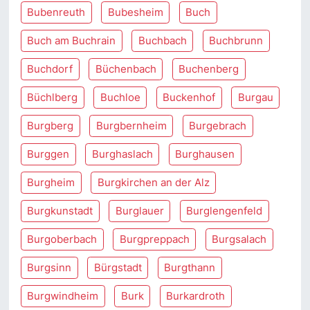
Bubenreuth
Bubesheim
Buch
Buch am Buchrain
Buchbach
Buchbrunn
Buchdorf
Büchenbach
Buchenberg
Büchlberg
Buchloe
Buckenhof
Burgau
Burgberg
Burgbernheim
Burgebrach
Burggen
Burghaslach
Burghausen
Burgheim
Burgkirchen an der Alz
Burgkunstadt
Burglauer
Burglengenfeld
Burgoberbach
Burgpreppach
Burgsalach
Burgsinn
Bürgstadt
Burgthann
Burgwindheim
Burk
Burkardroth