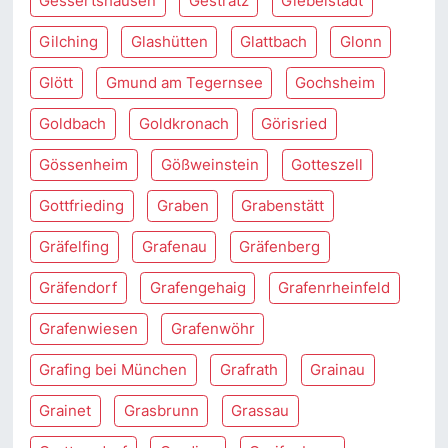
Gessertshausen
Gestratz
Giebelstadt
Gilching
Glashütten
Glattbach
Glonn
Glött
Gmund am Tegernsee
Gochsheim
Goldbach
Goldkronach
Görisried
Gössenheim
Gößweinstein
Gotteszell
Gottfrieding
Graben
Grabenstätt
Gräfelfing
Grafenau
Gräfenberg
Gräfendorf
Grafengehaig
Grafenrheinfeld
Grafenwiesen
Grafenwöhr
Grafing bei München
Grafrath
Grainau
Grainet
Grasbrunn
Grassau