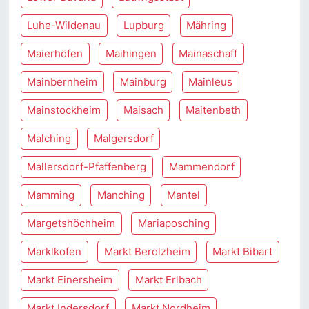
Luhe-Wildenau
Lupburg
Mähring
Maierhöfen
Maihingen
Mainaschaff
Mainbernheim
Mainburg
Mainleus
Mainstockheim
Maisach
Maitenbeth
Malching
Malgersdorf
Mallersdorf-Pfaffenberg
Mammendorf
Mamming
Manching
Mantel
Margetshöchheim
Mariaposching
Marklkofen
Markt Berolzheim
Markt Bibart
Markt Einersheim
Markt Erlbach
Markt Indersdorf
Markt Nordheim