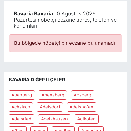
Bavaria Bavaria
10 Ağustos 2026
Pazartesi nöbetçi eczane adres, telefon ve
konumları
Bu bölgede nöbetçi bir eczane bulunamadı.
BAVARIA DIĞER İLÇELER
Abenberg
Abensberg
Absberg
Achslach
Adelsdorf
Adelshofen
Adelsried
Adelzhausen
Adlkofen
Affing
Aham
Aholfing
Aholming