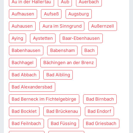
Au in der Hallertau
Aub
Auerbach
Aufhausen
Aufseß
Augsburg
Auhausen
Aura im Sinngrund
Außernzell
Aying
Aystetten
Baar-Ebenhausen
Babenhausen
Babensham
Bach
Bachhagel
Bächingen an der Brenz
Bad Abbach
Bad Aibling
Bad Alexandersbad
Bad Berneck im Fichtelgebirge
Bad Birnbach
Bad Bocklet
Bad Brückenau
Bad Endorf
Bad Feilnbach
Bad Füssing
Bad Griesbach