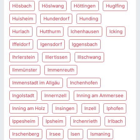
Hösbach
Höslwang
Höttingen
Huglfing
Huisheim
Hunderdorf
Hunding
Hurlach
Hutthurm
Ichenhausen
Icking
Iffeldorf
Igensdorf
Iggensbach
Ihrlerstein
Illertissen
Illschwang
Ilmmünster
Immenreuth
Immenstadt im Allgäu
Inchenhofen
Ingolstadt
Innernzell
Inning am Ammersee
Inning am Holz
Insingen
Inzell
Iphofen
Ippesheim
Ipsheim
Irchenrieth
Irlbach
Irschenberg
Irsee
Isen
Ismaning