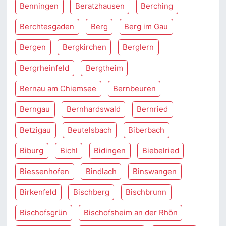
Benningen
Beratzhausen
Berching
Berchtesgaden
Berg
Berg im Gau
Bergen
Bergkirchen
Berglern
Bergrheinfeld
Bergtheim
Bernau am Chiemsee
Bernbeuren
Berngau
Bernhardswald
Bernried
Betzigau
Beutelsbach
Biberbach
Biburg
Bichl
Bidingen
Biebelried
Biessenhofen
Bindlach
Binswangen
Birkenfeld
Bischberg
Bischbrunn
Bischofsgrün
Bischofsheim an der Rhön