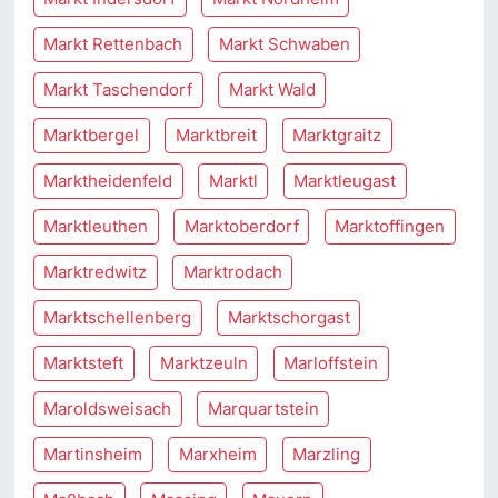
Markt Rettenbach
Markt Schwaben
Markt Taschendorf
Markt Wald
Marktbergel
Marktbreit
Marktgraitz
Marktheidenfeld
Marktl
Marktleugast
Marktleuthen
Marktoberdorf
Marktoffingen
Marktredwitz
Marktrodach
Marktschellenberg
Marktschorgast
Marktsteft
Marktzeuln
Marloffstein
Maroldsweisach
Marquartstein
Martinsheim
Marxheim
Marzling