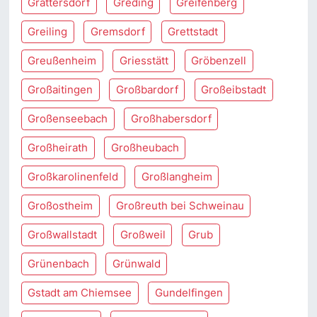
Grattersdorf
Greding
Greifenberg
Greiling
Gremsdorf
Grettstadt
Greußenheim
Griesstätt
Gröbenzell
Großaitingen
Großbardorf
Großeibstadt
Großenseebach
Großhabersdorf
Großheirath
Großheubach
Großkarolinenfeld
Großlangheim
Großostheim
Großreuth bei Schweinau
Großwallstadt
Großweil
Grub
Grünenbach
Grünwald
Gstadt am Chiemsee
Gundelfingen