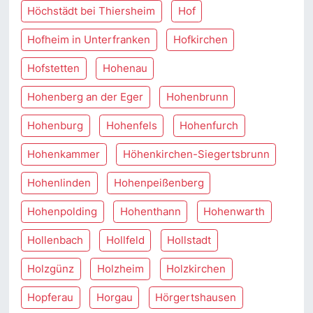
Höchstädt bei Thiersheim
Hof
Hofheim in Unterfranken
Hofkirchen
Hofstetten
Hohenau
Hohenberg an der Eger
Hohenbrunn
Hohenburg
Hohenfels
Hohenfurch
Hohenkammer
Höhenkirchen-Siegertsbrunn
Hohenlinden
Hohenpeißenberg
Hohenpolding
Hohenthann
Hohenwarth
Hollenbach
Hollfeld
Hollstadt
Holzgünz
Holzheim
Holzkirchen
Hopferau
Horgau
Hörgertshausen