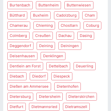
Burtenbach
Buttenheim
Buttenwiesen
Bütthard
Buxheim
Cadolzburg
Cham
Chamerau
Chieming
Chostlarn
Coburg
Colmberg
Creußen
Dachau
Dasing
Deggendorf
Deining
Deiningen
Deisenhausen
Denklingen
Dentlein am Forst
Dettelbach
Deuerling
Diebach
Diedorf
Diespeck
Dießen am Ammersee
Dietenhofen
Dietersburg
Dietersheim
Dieterskirchen
Dietfurt
Dietmannsried
Dietramszell