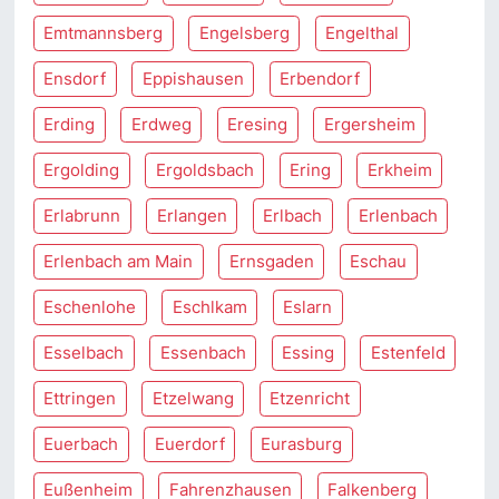
Emtmannsberg
Engelsberg
Engelthal
Ensdorf
Eppishausen
Erbendorf
Erding
Erdweg
Eresing
Ergersheim
Ergolding
Ergoldsbach
Ering
Erkheim
Erlabrunn
Erlangen
Erlbach
Erlenbach
Erlenbach am Main
Ernsgaden
Eschau
Eschenlohe
Eschlkam
Eslarn
Esselbach
Essenbach
Essing
Estenfeld
Ettringen
Etzelwang
Etzenricht
Euerbach
Euerdorf
Eurasburg
Eußenheim
Fahrenzhausen
Falkenberg