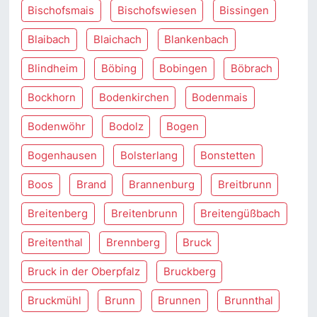
Bischofsmais
Bischofswiesen
Bissingen
Blaibach
Blaichach
Blankenbach
Blindheim
Böbing
Bobingen
Böbrach
Bockhorn
Bodenkirchen
Bodenmais
Bodenwöhr
Bodolz
Bogen
Bogenhausen
Bolsterlang
Bonstetten
Boos
Brand
Brannenburg
Breitbrunn
Breitenberg
Breitenbrunn
Breitengüßbach
Breitenthal
Brennberg
Bruck
Bruck in der Oberpfalz
Bruckberg
Bruckmühl
Brunn
Brunnen
Brunnthal