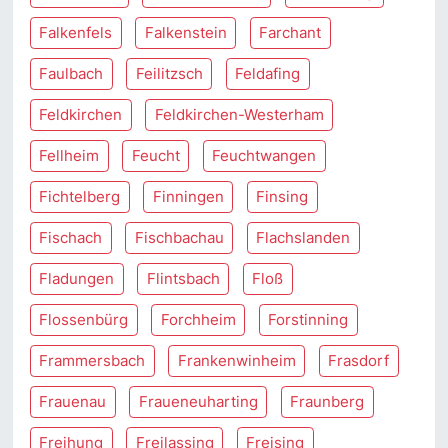
Falkenfels
Falkenstein
Farchant
Faulbach
Feilitzsch
Feldafing
Feldkirchen
Feldkirchen-Westerham
Fellheim
Feucht
Feuchtwangen
Fichtelberg
Finningen
Finsing
Fischach
Fischbachau
Flachslanden
Fladungen
Flintsbach
Floß
Flossenbürg
Forchheim
Forstinning
Frammersbach
Frankenwinheim
Frasdorf
Frauenau
Fraueneuharting
Fraunberg
Freihung
Freilassing
Freising