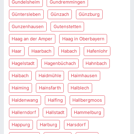
Gundelsheim
Gundremmingen
Güntersleben
Günzach
Günzburg
Gunzenhausen
Gutenstetten
Haag an der Amper
Haag in Oberbayern
Haar
Haarbach
Habach
Hafenlohr
Hagelstadt
Hagenbüchach
Hahnbach
Haibach
Haidmühle
Haimhausen
Haiming
Hainsfarth
Halblech
Haldenwang
Halfing
Hallbergmoos
Hallerndorf
Hallstadt
Hammelburg
Happurg
Harburg
Harsdorf