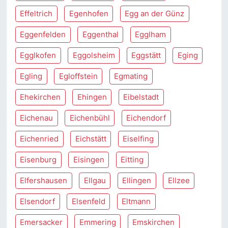
Effeltrich
Egenhofen
Egg an der Günz
Eggenfelden
Eggenthal
Egglham
Egglkofen
Eggolsheim
Eggstätt
Eging
Egling
Egloffstein
Egmating
Ehekirchen
Ehingen
Eibelstadt
Eichenau
Eichenbühl
Eichendorf
Eichenried
Eichstätt
Eiselfing
Eisenburg
Eisingen
Eitting
Elfershausen
Ellgau
Ellingen
Ellzee
Elsendorf
Elsenfeld
Eltmann
Emersacker
Emmering
Emskirchen