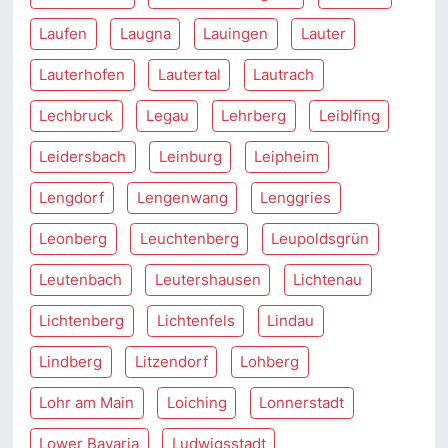
Laufen
Laugna
Lauingen
Lauter
Lauterhofen
Lautertal
Lautrach
Lechbruck
Legau
Lehrberg
Leiblfing
Leidersbach
Leinburg
Leipheim
Lengdorf
Lengenwang
Lenggries
Leonberg
Leuchtenberg
Leupoldsgrün
Leutenbach
Leutershausen
Lichtenau
Lichtenberg
Lichtenfels
Lindau
Lindberg
Litzendorf
Lohberg
Lohr am Main
Loiching
Lonnerstadt
Lower Bavaria
Ludwigsstadt