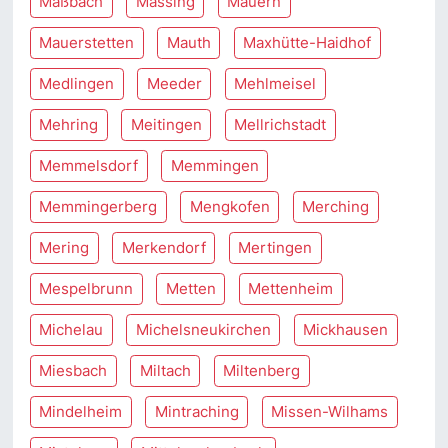
Maßbach
Massing
Mauern
Mauerstetten
Mauth
Maxhütte-Haidhof
Medlingen
Meeder
Mehlmeisel
Mehring
Meitingen
Mellrichstadt
Memmelsdorf
Memmingen
Memmingerberg
Mengkofen
Merching
Mering
Merkendorf
Mertingen
Mespelbrunn
Metten
Mettenheim
Michelau
Michelsneukirchen
Mickhausen
Miesbach
Miltach
Miltenberg
Mindelheim
Mintraching
Missen-Wilhams