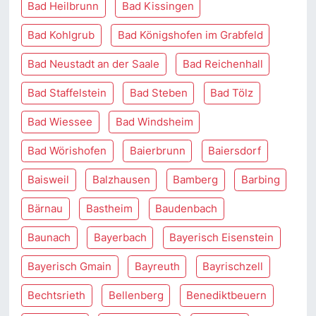
Bad Heilbrunn
Bad Kissingen
Bad Kohlgrub
Bad Königshofen im Grabfeld
Bad Neustadt an der Saale
Bad Reichenhall
Bad Staffelstein
Bad Steben
Bad Tölz
Bad Wiessee
Bad Windsheim
Bad Wörishofen
Baierbrunn
Baiersdorf
Baisweil
Balzhausen
Bamberg
Barbing
Bärnau
Bastheim
Baudenbach
Baunach
Bayerbach
Bayerisch Eisenstein
Bayerisch Gmain
Bayreuth
Bayrischzell
Bechtsrieth
Bellenberg
Benediktbeuern