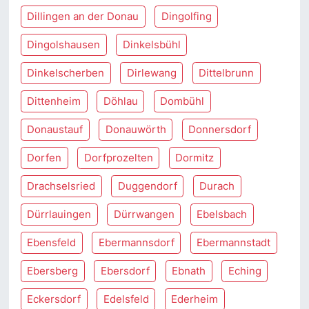
Dillingen an der Donau
Dingolfing
Dingolshausen
Dinkelsbühl
Dinkelscherben
Dirlewang
Dittelbrunn
Dittenheim
Döhlau
Dombühl
Donaustauf
Donauwörth
Donnersdorf
Dorfen
Dorfprozelten
Dormitz
Drachselsried
Duggendorf
Durach
Dürrlauingen
Dürrwangen
Ebelsbach
Ebensfeld
Ebermannsdorf
Ebermannstadt
Ebersberg
Ebersdorf
Ebnath
Eching
Eckersdorf
Edelsfeld
Ederheim