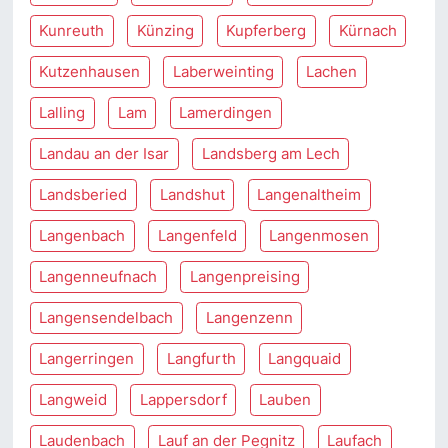
Kunreuth
Künzing
Kupferberg
Kürnach
Kutzenhausen
Laberweinting
Lachen
Lalling
Lam
Lamerdingen
Landau an der Isar
Landsberg am Lech
Landsberied
Landshut
Langenaltheim
Langenbach
Langenfeld
Langenmosen
Langenneufnach
Langenpreising
Langensendelbach
Langenzenn
Langerringen
Langfurth
Langquaid
Langweid
Lappersdorf
Lauben
Laudenbach
Lauf an der Pegnitz
Laufach