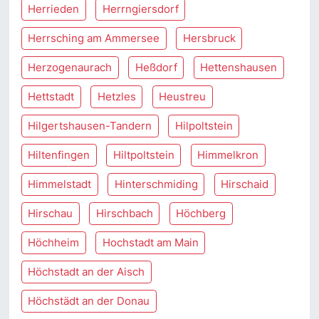
Herrieden
Herrngiersdorf
Herrsching am Ammersee
Hersbruck
Herzogenaurach
Heßdorf
Hettenshausen
Hettstadt
Hetzles
Heustreu
Hilgertshausen-Tandern
Hilpoltstein
Hiltenfingen
Hiltpoltstein
Himmelkron
Himmelstadt
Hinterschmiding
Hirschaid
Hirschau
Hirschbach
Höchberg
Höchheim
Hochstadt am Main
Höchstadt an der Aisch
Höchstädt an der Donau