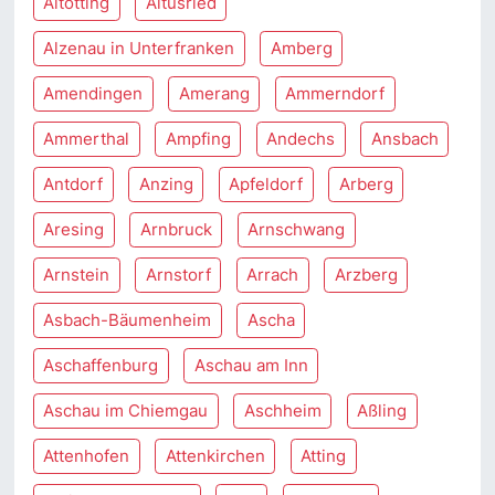
Altötting
Altusried
Alzenau in Unterfranken
Amberg
Amendingen
Amerang
Ammerndorf
Ammerthal
Ampfing
Andechs
Ansbach
Antdorf
Anzing
Apfeldorf
Arberg
Aresing
Arnbruck
Arnschwang
Arnstein
Arnstorf
Arrach
Arzberg
Asbach-Bäumenheim
Ascha
Aschaffenburg
Aschau am Inn
Aschau im Chiemgau
Aschheim
Aßling
Attenhofen
Attenkirchen
Atting