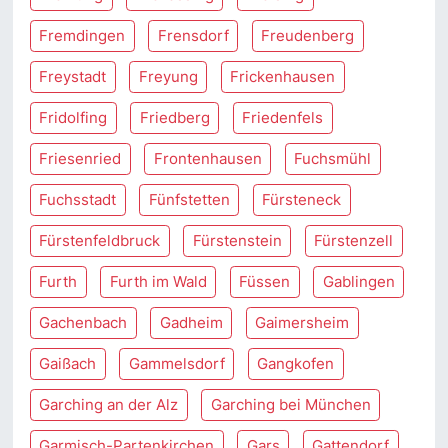
Fremdingen
Frensdorf
Freudenberg
Freystadt
Freyung
Frickenhausen
Fridolfing
Friedberg
Friedenfels
Friesenried
Frontenhausen
Fuchsmühl
Fuchsstadt
Fünfstetten
Fürsteneck
Fürstenfeldbruck
Fürstenstein
Fürstenzell
Furth
Furth im Wald
Füssen
Gablingen
Gachenbach
Gadheim
Gaimersheim
Gaißach
Gammelsdorf
Gangkofen
Garching an der Alz
Garching bei München
Garmisch-Partenkirchen
Gars
Gattendorf