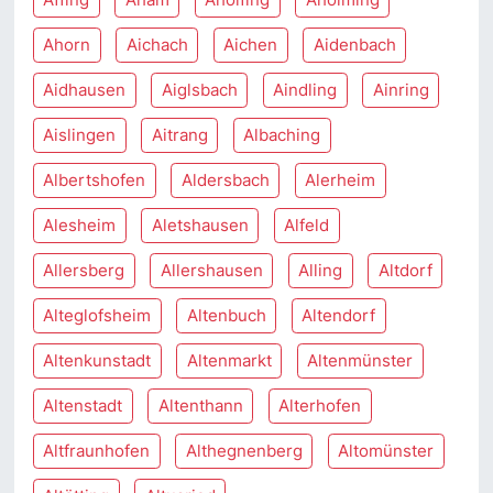
Ahorn
Aichach
Aichen
Aidenbach
Aidhausen
Aiglsbach
Aindling
Ainring
Aislingen
Aitrang
Albaching
Albertshofen
Aldersbach
Alerheim
Alesheim
Aletshausen
Alfeld
Allersberg
Allershausen
Alling
Altdorf
Alteglofsheim
Altenbuch
Altendorf
Altenkunstadt
Altenmarkt
Altenmünster
Altenstadt
Altenthann
Alterhofen
Altfraunhofen
Althegnenberg
Altomünster