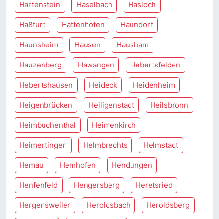
Hartenstein
Haselbach
Hasloch
Haßfurt
Hattenhofen
Haundorf
Haunsheim
Hausen
Hausham
Hauzenberg
Hawangen
Hebertsfelden
Hebertshausen
Heideck
Heidenheim
Heigenbrücken
Heiligenstadt
Heilsbronn
Heimbuchenthal
Heimenkirch
Heimertingen
Helmbrechts
Helmstadt
Hemau
Hemhofen
Hendungen
Henfenfeld
Hengersberg
Heretsried
Hergensweiler
Heroldsbach
Heroldsberg