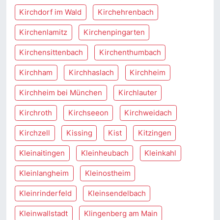
Kirchdorf im Wald
Kirchehrenbach
Kirchenlamitz
Kirchenpingarten
Kirchensittenbach
Kirchenthumbach
Kirchham
Kirchhaslach
Kirchheim
Kirchheim bei München
Kirchlauter
Kirchroth
Kirchseeon
Kirchweidach
Kirchzell
Kissing
Kist
Kitzingen
Kleinaitingen
Kleinheubach
Kleinkahl
Kleinlangheim
Kleinostheim
Kleinrinderfeld
Kleinsendelbach
Kleinwallstadt
Klingenberg am Main