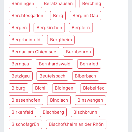
Benningen
Beratzhausen
Berching
Berchtesgaden
Berg
Berg im Gau
Bergen
Bergkirchen
Berglern
Bergrheinfeld
Bergtheim
Bernau am Chiemsee
Bernbeuren
Berngau
Bernhardswald
Bernried
Betzigau
Beutelsbach
Biberbach
Biburg
Bichl
Bidingen
Biebelried
Biessenhofen
Bindlach
Binswangen
Birkenfeld
Bischberg
Bischbrunn
Bischofsgrün
Bischofsheim an der Rhön