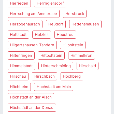
Herrieden
Herrngiersdorf
Herrsching am Ammersee
Hersbruck
Herzogenaurach
Heßdorf
Hettenshausen
Hettstadt
Hetzles
Heustreu
Hilgertshausen-Tandern
Hilpoltstein
Hiltenfingen
Hiltpoltstein
Himmelkron
Himmelstadt
Hinterschmiding
Hirschaid
Hirschau
Hirschbach
Höchberg
Höchheim
Hochstadt am Main
Höchstadt an der Aisch
Höchstädt an der Donau