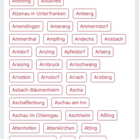
Altötting
Altusried
Alzenau in Unterfranken
Amberg
Amendingen
Amerang
Ammerndorf
Ammerthal
Ampfing
Andechs
Ansbach
Antdorf
Anzing
Apfeldorf
Arberg
Aresing
Arnbruck
Arnschwang
Arnstein
Arnstorf
Arrach
Arzberg
Asbach-Bäumenheim
Ascha
Aschaffenburg
Aschau am Inn
Aschau im Chiemgau
Aschheim
Aßling
Attenhofen
Attenkirchen
Atting