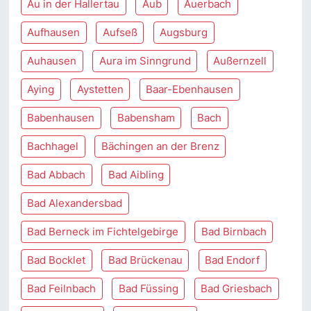
Au in der Hallertau
Aub
Auerbach
Aufhausen
Aufseß
Augsburg
Auhausen
Aura im Sinngrund
Außernzell
Aying
Aystetten
Baar-Ebenhausen
Babenhausen
Babensham
Bach
Bachhagel
Bächingen an der Brenz
Bad Abbach
Bad Aibling
Bad Alexandersbad
Bad Berneck im Fichtelgebirge
Bad Birnbach
Bad Bocklet
Bad Brückenau
Bad Endorf
Bad Feilnbach
Bad Füssing
Bad Griesbach