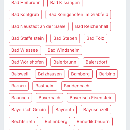
Bad Heilbrunn
Bad Kissingen
Bad Kohlgrub
Bad Königshofen im Grabfeld
Bad Neustadt an der Saale
Bad Reichenhall
Bad Staffelstein
Bad Steben
Bad Tölz
Bad Wiessee
Bad Windsheim
Bad Wörishofen
Baierbrunn
Baiersdorf
Baisweil
Balzhausen
Bamberg
Barbing
Bärnau
Bastheim
Baudenbach
Baunach
Bayerbach
Bayerisch Eisenstein
Bayerisch Gmain
Bayreuth
Bayrischzell
Bechtsrieth
Bellenberg
Benediktbeuern