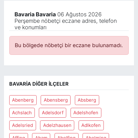
Bavaria Bavaria
06 Ağustos 2026
Perşembe nöbetçi eczane adres, telefon
ve konumları
Bu bölgede nöbetçi bir eczane bulunamadı.
BAVARIA DIĞER İLÇELER
Abenberg
Abensberg
Absberg
Achslach
Adelsdorf
Adelshofen
Adelsried
Adelzhausen
Adlkofen
Affing
Aham
Aholfing
Aholming