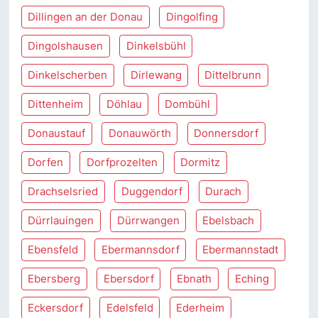
Dillingen an der Donau
Dingolfing
Dingolshausen
Dinkelsbühl
Dinkelscherben
Dirlewang
Dittelbrunn
Dittenheim
Döhlau
Dombühl
Donaustauf
Donauwörth
Donnersdorf
Dorfen
Dorfprozelten
Dormitz
Drachselsried
Duggendorf
Durach
Dürrlauingen
Dürrwangen
Ebelsbach
Ebensfeld
Ebermannsdorf
Ebermannstadt
Ebersberg
Ebersdorf
Ebnath
Eching
Eckersdorf
Edelsfeld
Ederheim