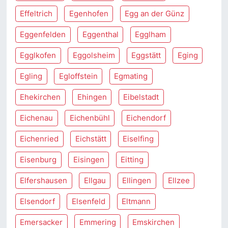
Effeltrich
Egenhofen
Egg an der Günz
Eggenfelden
Eggenthal
Egglham
Egglkofen
Eggolsheim
Eggstätt
Eging
Egling
Egloffstein
Egmating
Ehekirchen
Ehingen
Eibelstadt
Eichenau
Eichenbühl
Eichendorf
Eichenried
Eichstätt
Eiselfing
Eisenburg
Eisingen
Eitting
Elfershausen
Ellgau
Ellingen
Ellzee
Elsendorf
Elsenfeld
Eltmann
Emersacker
Emmering
Emskirchen