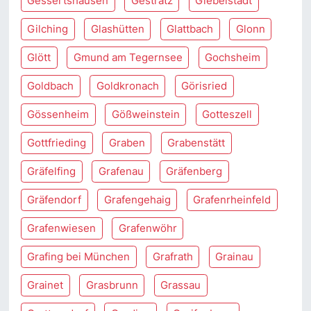
Gessertshausen
Gestratz
Giebelstadt
Gilching
Glashütten
Glattbach
Glonn
Glött
Gmund am Tegernsee
Gochsheim
Goldbach
Goldkronach
Görisried
Gössenheim
Gößweinstein
Gotteszell
Gottfrieding
Graben
Grabenstätt
Gräfelfing
Grafenau
Gräfenberg
Gräfendorf
Grafengehaig
Grafenrheinfeld
Grafenwiesen
Grafenwöhr
Grafing bei München
Grafrath
Grainau
Grainet
Grasbrunn
Grassau