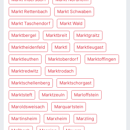
Markt Rettenbach
Markt Schwaben
Markt Taschendorf
Markt Wald
Marktbergel
Marktbreit
Marktgraitz
Marktheidenfeld
Marktl
Marktleugast
Marktleuthen
Marktoberdorf
Marktoffingen
Marktredwitz
Marktrodach
Marktschellenberg
Marktschorgast
Marktsteft
Marktzeuln
Marloffstein
Maroldsweisach
Marquartstein
Martinsheim
Marxheim
Marzling