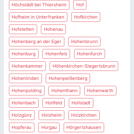
Höchstädt bei Thiersheim
Hof
Hofheim in Unterfranken
Hofkirchen
Hofstetten
Hohenau
Hohenberg an der Eger
Hohenbrunn
Hohenburg
Hohenfels
Hohenfurch
Hohenkammer
Höhenkirchen-Siegertsbrunn
Hohenlinden
Hohenpeißenberg
Hohenpolding
Hohenthann
Hohenwarth
Hollenbach
Hollfeld
Hollstadt
Holzgünz
Holzheim
Holzkirchen
Hopferau
Horgau
Hörgertshausen