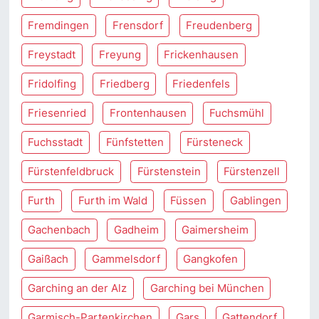
Fremdingen
Frensdorf
Freudenberg
Freystadt
Freyung
Frickenhausen
Fridolfing
Friedberg
Friedenfels
Friesenried
Frontenhausen
Fuchsmühl
Fuchsstadt
Fünfstetten
Fürsteneck
Fürstenfeldbruck
Fürstenstein
Fürstenzell
Furth
Furth im Wald
Füssen
Gablingen
Gachenbach
Gadheim
Gaimersheim
Gaißach
Gammelsdorf
Gangkofen
Garching an der Alz
Garching bei München
Garmisch-Partenkirchen
Gars
Gattendorf