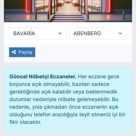
SİYASET
SAĞLIK
Paylaş
Güncel Nöbetçi Eczaneler.
Her eczane gece
boyunca açık olmayabilir, bazıları sadece
gerektiğinde açık kalabilir veya beklenmedik
durumlar nedeniyle nöbete gelemeyebilir. Bu
nedenle, yola çıkmadan önce eczanenin açık
olduğunu telefon aracılığıyla teyit etmeniz iyi bir
fikir olacaktır.