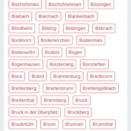
Bischofsmais
Bischofswiesen
Bissingen
Blaibach
Blaichach
Blankenbach
Blindheim
Böbing
Bobingen
Böbrach
Bockhorn
Bodenkirchen
Bodenmais
Bodenwöhr
Bodolz
Bogen
Bogenhausen
Bolsterlang
Bonstetten
Boos
Brand
Brannenburg
Breitbrunn
Breitenberg
Breitenbrunn
Breitengüßbach
Breitenthal
Brennberg
Bruck
Bruck in der Oberpfalz
Bruckberg
Bruckmühl
Brunn
Brunnen
Brunnthal