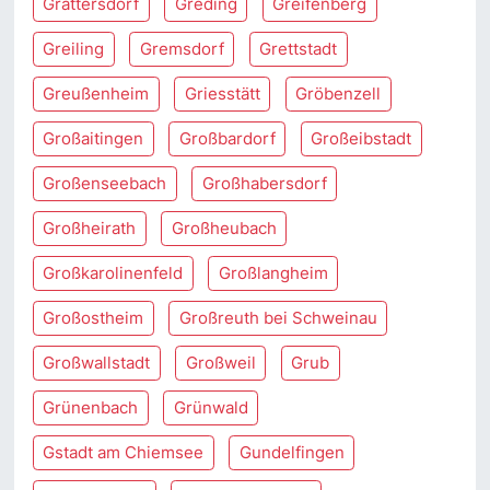
Grattersdorf
Greding
Greifenberg
Greiling
Gremsdorf
Grettstadt
Greußenheim
Griesstätt
Gröbenzell
Großaitingen
Großbardorf
Großeibstadt
Großenseebach
Großhabersdorf
Großheirath
Großheubach
Großkarolinenfeld
Großlangheim
Großostheim
Großreuth bei Schweinau
Großwallstadt
Großweil
Grub
Grünenbach
Grünwald
Gstadt am Chiemsee
Gundelfingen