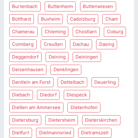
Burtenbach
Buttenheim
Buttenwiesen
Bütthard
Buxheim
Cadolzburg
Cham
Chamerau
Chieming
Chostlarn
Coburg
Colmberg
Creußen
Dachau
Dasing
Deggendorf
Deining
Deiningen
Deisenhausen
Denklingen
Dentlein am Forst
Dettelbach
Deuerling
Diebach
Diedorf
Diespeck
Dießen am Ammersee
Dietenhofen
Dietersburg
Dietersheim
Dieterskirchen
Dietfurt
Dietmannsried
Dietramszell