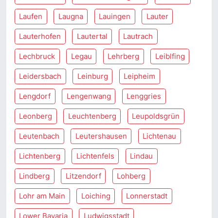
Laufen
Laugna
Lauingen
Lauter
Lauterhofen
Lautertal
Lautrach
Lechbruck
Legau
Lehrberg
Leiblfing
Leidersbach
Leinburg
Leipheim
Lengdorf
Lengenwang
Lenggries
Leonberg
Leuchtenberg
Leupoldsgrün
Leutenbach
Leutershausen
Lichtenau
Lichtenberg
Lichtenfels
Lindau
Lindberg
Litzendorf
Lohberg
Lohr am Main
Loiching
Lonnerstadt
Lower Bavaria
Ludwigsstadt