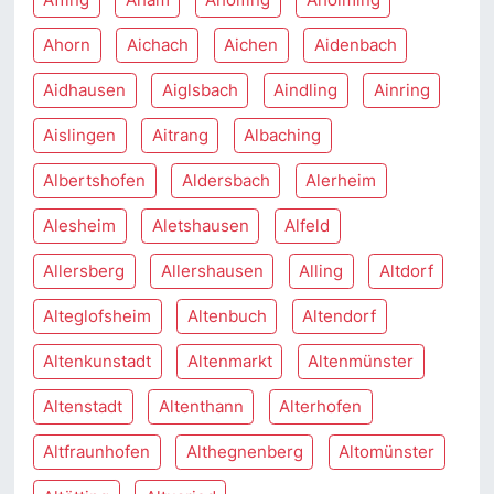
Ahorn
Aichach
Aichen
Aidenbach
Aidhausen
Aiglsbach
Aindling
Ainring
Aislingen
Aitrang
Albaching
Albertshofen
Aldersbach
Alerheim
Alesheim
Aletshausen
Alfeld
Allersberg
Allershausen
Alling
Altdorf
Alteglofsheim
Altenbuch
Altendorf
Altenkunstadt
Altenmarkt
Altenmünster
Altenstadt
Altenthann
Alterhofen
Altfraunhofen
Althegnenberg
Altomünster