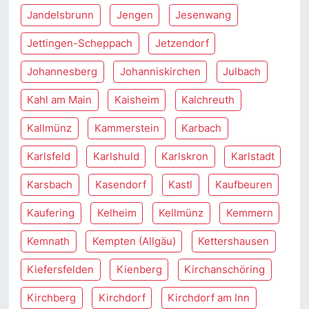
Jandelsbrunn
Jengen
Jesenwang
Jettingen-Scheppach
Jetzendorf
Johannesberg
Johanniskirchen
Julbach
Kahl am Main
Kaisheim
Kalchreuth
Kallmünz
Kammerstein
Karbach
Karlsfeld
Karlshuld
Karlskron
Karlstadt
Karsbach
Kasendorf
Kastl
Kaufbeuren
Kaufering
Kelheim
Kellmünz
Kemmern
Kemnath
Kempten (Allgäu)
Kettershausen
Kiefersfelden
Kienberg
Kirchanschöring
Kirchberg
Kirchdorf
Kirchdorf am Inn