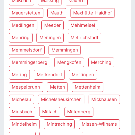
Maßbach
Massing
Mauern
Mauerstetten
Mauth
Maxhütte-Haidhof
Medlingen
Meeder
Mehlmeisel
Mehring
Meitingen
Mellrichstadt
Memmelsdorf
Memmingen
Memmingerberg
Mengkofen
Merching
Mering
Merkendorf
Mertingen
Mespelbrunn
Metten
Mettenheim
Michelau
Michelsneukirchen
Mickhausen
Miesbach
Miltach
Miltenberg
Mindelheim
Mintraching
Missen-Wilhams