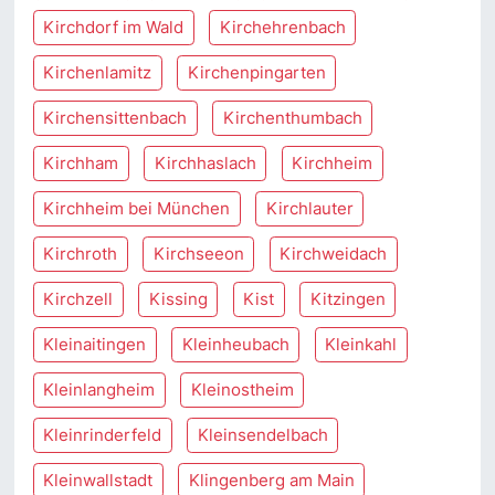
Kirchdorf im Wald
Kirchehrenbach
Kirchenlamitz
Kirchenpingarten
Kirchensittenbach
Kirchenthumbach
Kirchham
Kirchhaslach
Kirchheim
Kirchheim bei München
Kirchlauter
Kirchroth
Kirchseeon
Kirchweidach
Kirchzell
Kissing
Kist
Kitzingen
Kleinaitingen
Kleinheubach
Kleinkahl
Kleinlangheim
Kleinostheim
Kleinrinderfeld
Kleinsendelbach
Kleinwallstadt
Klingenberg am Main