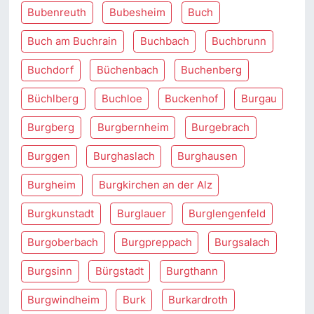
Bubenreuth
Bubesheim
Buch
Buch am Buchrain
Buchbach
Buchbrunn
Buchdorf
Büchenbach
Buchenberg
Büchlberg
Buchloe
Buckenhof
Burgau
Burgberg
Burgbernheim
Burgebrach
Burggen
Burghaslach
Burghausen
Burgheim
Burgkirchen an der Alz
Burgkunstadt
Burglauer
Burglengenfeld
Burgoberbach
Burgpreppach
Burgsalach
Burgsinn
Bürgstadt
Burgthann
Burgwindheim
Burk
Burkardroth