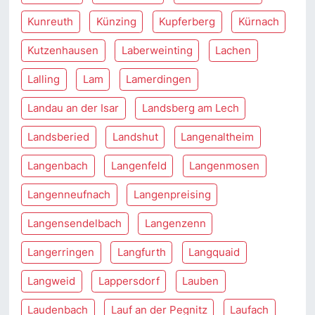
Kunreuth
Künzing
Kupferberg
Kürnach
Kutzenhausen
Laberweinting
Lachen
Lalling
Lam
Lamerdingen
Landau an der Isar
Landsberg am Lech
Landsberied
Landshut
Langenaltheim
Langenbach
Langenfeld
Langenmosen
Langenneufnach
Langenpreising
Langensendelbach
Langenzenn
Langerringen
Langfurth
Langquaid
Langweid
Lappersdorf
Lauben
Laudenbach
Lauf an der Pegnitz
Laufach