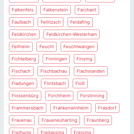
Falkenfels
Falkenstein
Farchant
Faulbach
Feilitzsch
Feldafing
Feldkirchen
Feldkirchen-Westerham
Fellheim
Feucht
Feuchtwangen
Fichtelberg
Finningen
Finsing
Fischach
Fischbachau
Flachslanden
Fladungen
Flintsbach
Floß
Flossenbürg
Forchheim
Forstinning
Frammersbach
Frankenwinheim
Frasdorf
Frauenau
Fraueneuharting
Fraunberg
Freihung
Freilassing
Freising