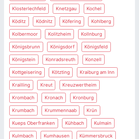
Klosterlechfeld
Knetzgau
Kochel
Köditz
Ködnitz
Köfering
Kohlberg
Kolbermoor
Kolitzheim
Kollnburg
Königsbrunn
Königsdorf
Königsfeld
Königstein
Konradsreuth
Konzell
Kottgeisering
Kötzting
Kraiburg am Inn
Krailling
Kreut
Kreuzwertheim
Krombach
Kronach
Kronburg
Krumbach
Krummennaab
Krün
Kueps Oberfranken
Kühbach
Kulmain
Kulmbach
Kumhausen
Kümmersbruck