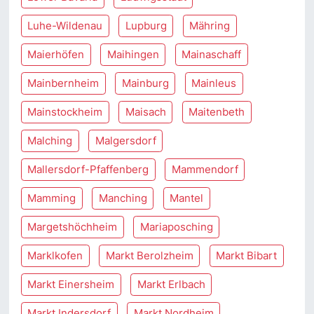
Luhe-Wildenau
Lupburg
Mähring
Maierhöfen
Maihingen
Mainaschaff
Mainbernheim
Mainburg
Mainleus
Mainstockheim
Maisach
Maitenbeth
Malching
Malgersdorf
Mallersdorf-Pfaffenberg
Mammendorf
Mamming
Manching
Mantel
Margetshöchheim
Mariaposching
Marklkofen
Markt Berolzheim
Markt Bibart
Markt Einersheim
Markt Erlbach
Markt Indersdorf
Markt Nordheim