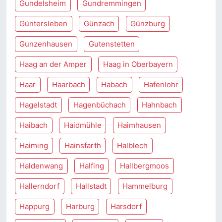
Gundelsheim
Gundremmingen
Güntersleben
Günzach
Günzburg
Gunzenhausen
Gutenstetten
Haag an der Amper
Haag in Oberbayern
Haar
Haarbach
Habach
Hafenlohr
Hagelstadt
Hagenbüchach
Hahnbach
Haibach
Haidmühle
Haimhausen
Haiming
Hainsfarth
Halblech
Haldenwang
Halfing
Hallbergmoos
Hallerndorf
Hallstadt
Hammelburg
Happurg
Harburg
Harsdorf