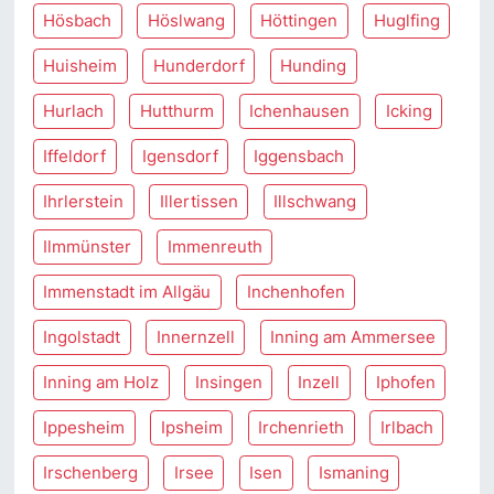
Hösbach
Höslwang
Höttingen
Huglfing
Huisheim
Hunderdorf
Hunding
Hurlach
Hutthurm
Ichenhausen
Icking
Iffeldorf
Igensdorf
Iggensbach
Ihrlerstein
Illertissen
Illschwang
Ilmmünster
Immenreuth
Immenstadt im Allgäu
Inchenhofen
Ingolstadt
Innernzell
Inning am Ammersee
Inning am Holz
Insingen
Inzell
Iphofen
Ippesheim
Ipsheim
Irchenrieth
Irlbach
Irschenberg
Irsee
Isen
Ismaning