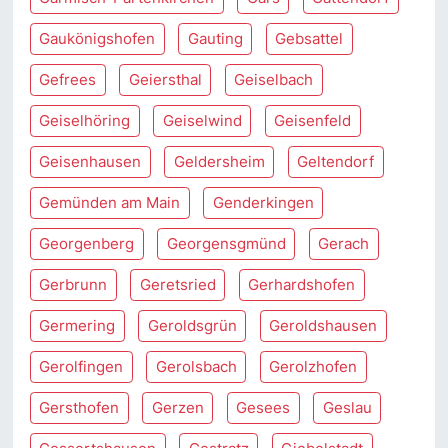
Gaukönigshofen
Gauting
Gebsattel
Gefrees
Geiersthal
Geiselbach
Geiselhöring
Geiselwind
Geisenfeld
Geisenhausen
Geldersheim
Geltendorf
Gemünden am Main
Genderkingen
Georgenberg
Georgensgmünd
Gerach
Gerbrunn
Geretsried
Gerhardshofen
Germering
Geroldsgrün
Geroldshausen
Gerolfingen
Gerolsbach
Gerolzhofen
Gersthofen
Gerzen
Gesees
Geslau