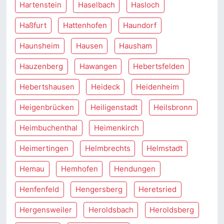
Hartenstein
Haselbach
Hasloch
Haßfurt
Hattenhofen
Haundorf
Haunsheim
Hausen
Hausham
Hauzenberg
Hawangen
Hebertsfelden
Hebertshausen
Heideck
Heidenheim
Heigenbrücken
Heiligenstadt
Heilsbronn
Heimbuchenthal
Heimenkirch
Heimertingen
Helmbrechts
Helmstadt
Hemau
Hemhofen
Hendungen
Henfenfeld
Hengersberg
Heretsried
Hergensweiler
Heroldsbach
Heroldsberg