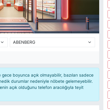
gece boyunca açık olmayabilir, bazıları sadece
nmedik durumlar nedeniyle nöbete gelemeyebilir.
in açık olduğunu telefon aracılığıyla teyit