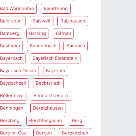
Bad Wörishofen
Baierbrunn
Baiersdorf
Baisweil
Balzhausen
Bamberg
Barbing
Bärnau
Bastheim
Baudenbach
Baunach
Bayerbach
Bayerisch Eisenstein
Bayerisch Gmain
Bayreuth
Bayrischzell
Bechtsrieth
Bellenberg
Benediktbeuern
Benningen
Beratzhausen
Berching
Berchtesgaden
Berg
Berg im Gau
Bergen
Bergkirchen