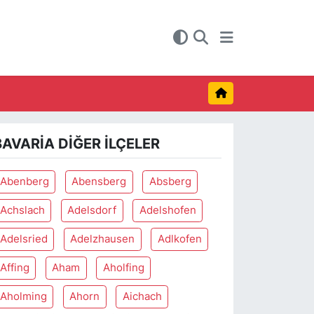
BAVARIA DIĞER İLÇELER
Abenberg
Abensberg
Absberg
Achslach
Adelsdorf
Adelshofen
Adelsried
Adelzhausen
Adlkofen
Affing
Aham
Aholfing
Aholming
Ahorn
Aichach