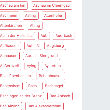
Aschau am Inn
Aschau im Chiemgau
Aschheim
Aßling
Attenhofen
Attenkirchen
Atting
Au in der Hallertau
Aub
Auerbach
Aufhausen
Aufseß
Augsburg
Auhausen
Aura im Sinngrund
Außernzell
Aying
Aystetten
Baar-Ebenhausen
Babenhausen
Babensham
Bach
Bachhagel
Bächingen an der Brenz
Bad Abbach
Bad Aibling
Bad Alexandersbad