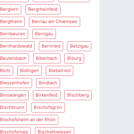
Berglern
Bergrheinfeld
Bergtheim
Bernau am Chiemsee
Bernbeuren
Berngau
Bernhardswald
Bernried
Betzigau
Beutelsbach
Biberbach
Biburg
Bichl
Bidingen
Biebelried
Biessenhofen
Bindlach
Binswangen
Birkenfeld
Bischberg
Bischbrunn
Bischofsgrün
Bischofsheim an der Rhön
Bischofsmais
Bischofswiesen