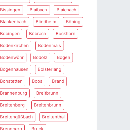
Bissingen
Blaibach
Blaichach
Blankenbach
Blindheim
Böbing
Bobingen
Böbrach
Bockhorn
Bodenkirchen
Bodenmais
Bodenwöhr
Bodolz
Bogen
Bogenhausen
Bolsterlang
Bonstetten
Boos
Brand
Brannenburg
Breitbrunn
Breitenberg
Breitenbrunn
Breitengüßbach
Breitenthal
Brennberg
Bruck