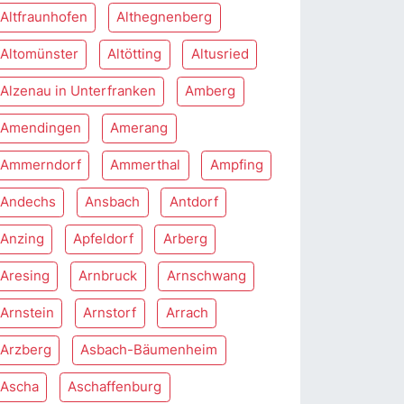
Altfraunhofen
Althegnenberg
Altomünster
Altötting
Altusried
Alzenau in Unterfranken
Amberg
Amendingen
Amerang
Ammerndorf
Ammerthal
Ampfing
Andechs
Ansbach
Antdorf
Anzing
Apfeldorf
Arberg
Aresing
Arnbruck
Arnschwang
Arnstein
Arnstorf
Arrach
Arzberg
Asbach-Bäumenheim
Ascha
Aschaffenburg