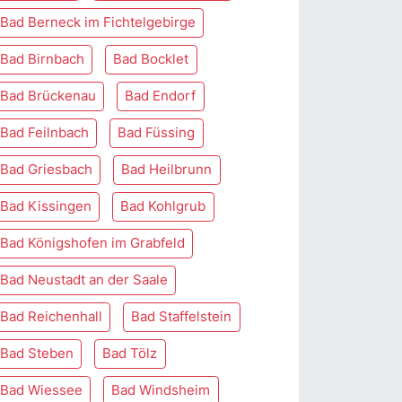
Bad Berneck im Fichtelgebirge
Bad Birnbach
Bad Bocklet
Bad Brückenau
Bad Endorf
Bad Feilnbach
Bad Füssing
Bad Griesbach
Bad Heilbrunn
Bad Kissingen
Bad Kohlgrub
Bad Königshofen im Grabfeld
Bad Neustadt an der Saale
Bad Reichenhall
Bad Staffelstein
Bad Steben
Bad Tölz
Bad Wiessee
Bad Windsheim