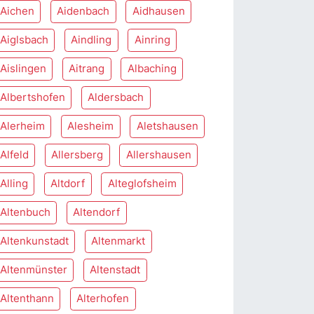
Aichen
Aidenbach
Aidhausen
Aiglsbach
Aindling
Ainring
Aislingen
Aitrang
Albaching
Albertshofen
Aldersbach
Alerheim
Alesheim
Aletshausen
Alfeld
Allersberg
Allershausen
Alling
Altdorf
Alteglofsheim
Altenbuch
Altendorf
Altenkunstadt
Altenmarkt
Altenmünster
Altenstadt
Altenthann
Alterhofen