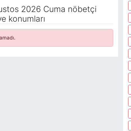
stos 2026 Cuma nöbetçi
ve konumları
namadı.