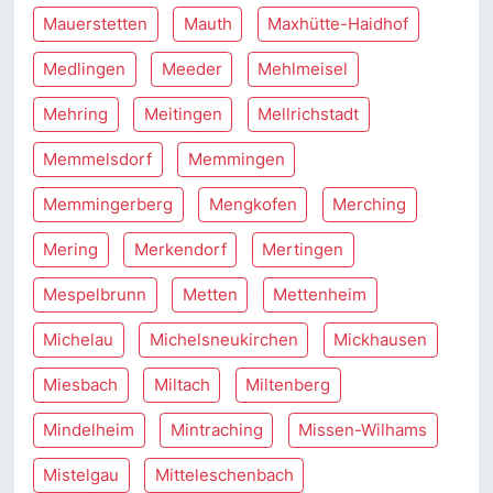
Mauerstetten
Mauth
Maxhütte-Haidhof
Medlingen
Meeder
Mehlmeisel
Mehring
Meitingen
Mellrichstadt
Memmelsdorf
Memmingen
Memmingerberg
Mengkofen
Merching
Mering
Merkendorf
Mertingen
Mespelbrunn
Metten
Mettenheim
Michelau
Michelsneukirchen
Mickhausen
Miesbach
Miltach
Miltenberg
Mindelheim
Mintraching
Missen-Wilhams
Mistelgau
Mitteleschenbach