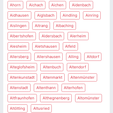
Ahorn
Aichach
Aichen
Aidenbach
Aidhausen
Aiglsbach
Aindling
Ainring
Aislingen
Aitrang
Albaching
Albertshofen
Aldersbach
Alerheim
Alesheim
Aletshausen
Alfeld
Allersberg
Allershausen
Alling
Altdorf
Alteglofsheim
Altenbuch
Altendorf
Altenkunstadt
Altenmarkt
Altenmünster
Altenstadt
Altenthann
Alterhofen
Altfraunhofen
Althegnenberg
Altomünster
Altötting
Altusried