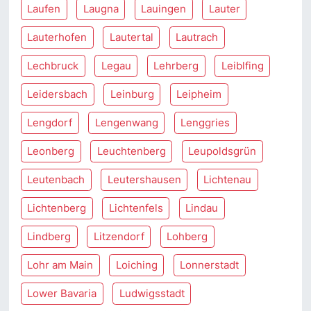
Laufen
Laugna
Lauingen
Lauter
Lauterhofen
Lautertal
Lautrach
Lechbruck
Legau
Lehrberg
Leiblfing
Leidersbach
Leinburg
Leipheim
Lengdorf
Lengenwang
Lenggries
Leonberg
Leuchtenberg
Leupoldsgrün
Leutenbach
Leutershausen
Lichtenau
Lichtenberg
Lichtenfels
Lindau
Lindberg
Litzendorf
Lohberg
Lohr am Main
Loiching
Lonnerstadt
Lower Bavaria
Ludwigsstadt