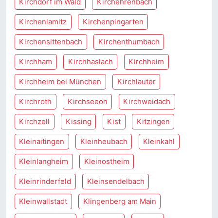
Kirchdorf im Wald
Kirchehrenbach
Kirchenlamitz
Kirchenpingarten
Kirchensittenbach
Kirchenthumbach
Kirchham
Kirchhaslach
Kirchheim
Kirchheim bei München
Kirchlauter
Kirchroth
Kirchseeon
Kirchweidach
Kirchzell
Kissing
Kist
Kitzingen
Kleinaitingen
Kleinheubach
Kleinkahl
Kleinlangheim
Kleinostheim
Kleinrinderfeld
Kleinsendelbach
Kleinwallstadt
Klingenberg am Main