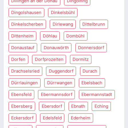
Dillingen an der Donau
Dingolfing
Dingolshausen
Dinkelsbühl
Dinkelscherben
Dirlewang
Dittelbrunn
Dittenheim
Döhlau
Dombühl
Donaustauf
Donauwörth
Donnersdorf
Dorfen
Dorfprozelten
Dormitz
Drachselsried
Duggendorf
Durach
Dürrlauingen
Dürrwangen
Ebelsbach
Ebensfeld
Ebermannsdorf
Ebermannstadt
Ebersberg
Ebersdorf
Ebnath
Eching
Eckersdorf
Edelsfeld
Ederheim