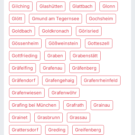
Gilching
Glashütten
Glattbach
Glonn
Glött
Gmund am Tegernsee
Gochsheim
Goldbach
Goldkronach
Görisried
Gössenheim
Gößweinstein
Gotteszell
Gottfrieding
Graben
Grabenstätt
Gräfelfing
Grafenau
Gräfenberg
Gräfendorf
Grafengehaig
Grafenrheinfeld
Grafenwiesen
Grafenwöhr
Grafing bei München
Grafrath
Grainau
Grainet
Grasbrunn
Grassau
Grattersdorf
Greding
Greifenberg