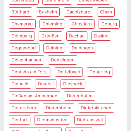
Bütthard
Buxheim
Cadolzburg
Cham
Chamerau
Chieming
Chostlarn
Coburg
Colmberg
Creußen
Dachau
Dasing
Deggendorf
Deining
Deiningen
Deisenhausen
Denklingen
Dentlein am Forst
Dettelbach
Deuerling
Diebach
Diedorf
Diespeck
Dießen am Ammersee
Dietenhofen
Dietersburg
Dietersheim
Dieterskirchen
Dietfurt
Dietmannsried
Dietramszell