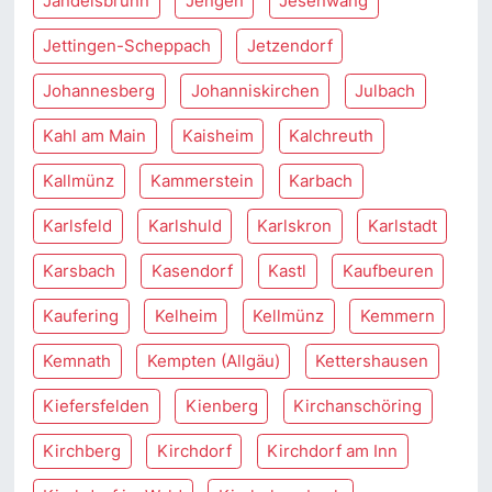
Jandelsbrunn
Jengen
Jesenwang
Jettingen-Scheppach
Jetzendorf
Johannesberg
Johanniskirchen
Julbach
Kahl am Main
Kaisheim
Kalchreuth
Kallmünz
Kammerstein
Karbach
Karlsfeld
Karlshuld
Karlskron
Karlstadt
Karsbach
Kasendorf
Kastl
Kaufbeuren
Kaufering
Kelheim
Kellmünz
Kemmern
Kemnath
Kempten (Allgäu)
Kettershausen
Kiefersfelden
Kienberg
Kirchanschöring
Kirchberg
Kirchdorf
Kirchdorf am Inn