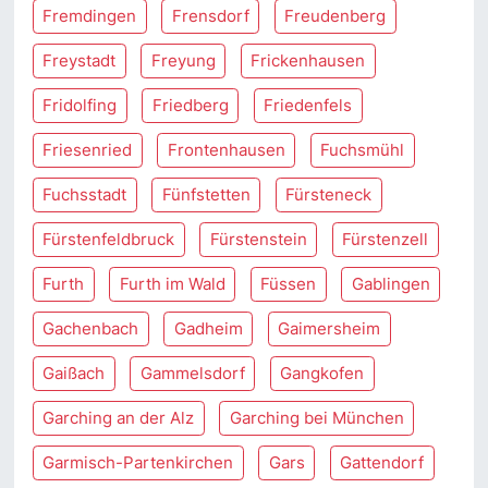
Fremdingen
Frensdorf
Freudenberg
Freystadt
Freyung
Frickenhausen
Fridolfing
Friedberg
Friedenfels
Friesenried
Frontenhausen
Fuchsmühl
Fuchsstadt
Fünfstetten
Fürsteneck
Fürstenfeldbruck
Fürstenstein
Fürstenzell
Furth
Furth im Wald
Füssen
Gablingen
Gachenbach
Gadheim
Gaimersheim
Gaißach
Gammelsdorf
Gangkofen
Garching an der Alz
Garching bei München
Garmisch-Partenkirchen
Gars
Gattendorf