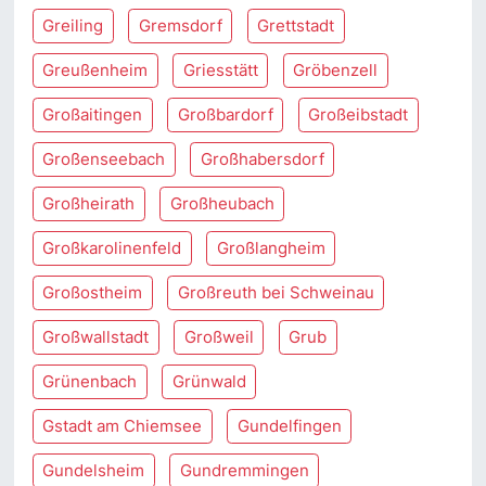
Greiling
Gremsdorf
Grettstadt
Greußenheim
Griesstätt
Gröbenzell
Großaitingen
Großbardorf
Großeibstadt
Großenseebach
Großhabersdorf
Großheirath
Großheubach
Großkarolinenfeld
Großlangheim
Großostheim
Großreuth bei Schweinau
Großwallstadt
Großweil
Grub
Grünenbach
Grünwald
Gstadt am Chiemsee
Gundelfingen
Gundelsheim
Gundremmingen