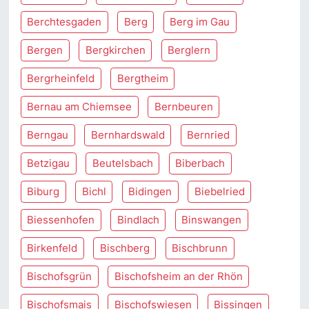
Berchtesgaden
Berg
Berg im Gau
Bergen
Bergkirchen
Berglern
Bergrheinfeld
Bergtheim
Bernau am Chiemsee
Bernbeuren
Berngau
Bernhardswald
Bernried
Betzigau
Beutelsbach
Biberbach
Biburg
Bichl
Bidingen
Biebelried
Biessenhofen
Bindlach
Binswangen
Birkenfeld
Bischberg
Bischbrunn
Bischofsgrün
Bischofsheim an der Rhön
Bischofsmais
Bischofswiesen
Bissingen