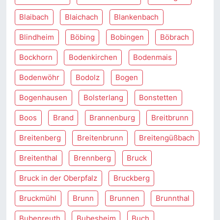
Blaibach
Blaichach
Blankenbach
Blindheim
Böbing
Bobingen
Böbrach
Bockhorn
Bodenkirchen
Bodenmais
Bodenwöhr
Bodolz
Bogen
Bogenhausen
Bolsterlang
Bonstetten
Boos
Brand
Brannenburg
Breitbrunn
Breitenberg
Breitenbrunn
Breitengüßbach
Breitenthal
Brennberg
Bruck
Bruck in der Oberpfalz
Bruckberg
Bruckmühl
Brunn
Brunnen
Brunnthal
Bubenreuth
Bubesheim
Buch