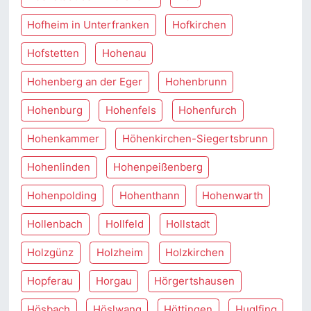
Hofheim in Unterfranken
Hofkirchen
Hofstetten
Hohenau
Hohenberg an der Eger
Hohenbrunn
Hohenburg
Hohenfels
Hohenfurch
Hohenkammer
Höhenkirchen-Siegertsbrunn
Hohenlinden
Hohenpeißenberg
Hohenpolding
Hohenthann
Hohenwarth
Hollenbach
Hollfeld
Hollstadt
Holzgünz
Holzheim
Holzkirchen
Hopferau
Horgau
Hörgertshausen
Hösbach
Höslwang
Höttingen
Huglfing