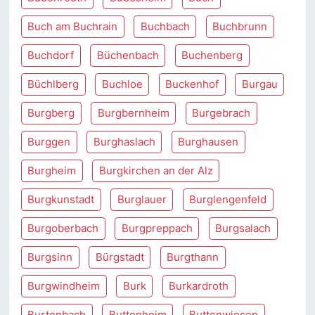
Buch am Buchrain
Buchbach
Buchbrunn
Buchdorf
Büchenbach
Buchenberg
Büchlberg
Buchloe
Buckenhof
Burgau
Burgberg
Burgbernheim
Burgebrach
Burggen
Burghaslach
Burghausen
Burgheim
Burgkirchen an der Alz
Burgkunstadt
Burglauer
Burglengenfeld
Burgoberbach
Burgpreppach
Burgsalach
Burgsinn
Bürgstadt
Burgthann
Burgwindheim
Burk
Burkardroth
Burtenbach
Buttenheim
Buttenwiesen