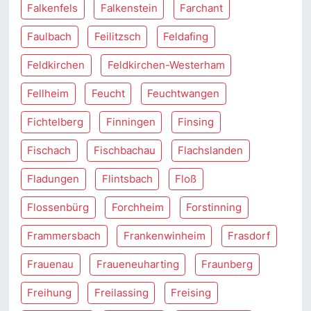
Falkenfels
Falkenstein
Farchant
Faulbach
Feilitzsch
Feldafing
Feldkirchen
Feldkirchen-Westerham
Fellheim
Feucht
Feuchtwangen
Fichtelberg
Finningen
Finsing
Fischach
Fischbachau
Flachslanden
Fladungen
Flintsbach
Floß
Flossenbürg
Forchheim
Forstinning
Frammersbach
Frankenwinheim
Frasdorf
Frauenau
Fraueneuharting
Fraunberg
Freihung
Freilassing
Freising