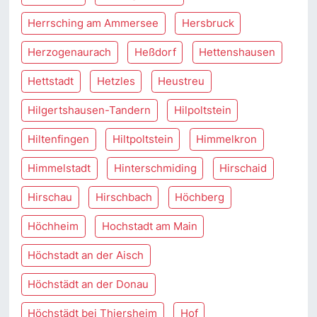
Herrsching am Ammersee
Hersbruck
Herzogenaurach
Heßdorf
Hettenshausen
Hettstadt
Hetzles
Heustreu
Hilgertshausen-Tandern
Hilpoltstein
Hiltenfingen
Hiltpoltstein
Himmelkron
Himmelstadt
Hinterschmiding
Hirschaid
Hirschau
Hirschbach
Höchberg
Höchheim
Hochstadt am Main
Höchstadt an der Aisch
Höchstädt an der Donau
Höchstädt bei Thiersheim
Hof