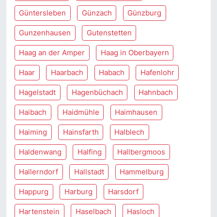
Güntersleben
Günzach
Günzburg
Gunzenhausen
Gutenstetten
Haag an der Amper
Haag in Oberbayern
Haar
Haarbach
Habach
Hafenlohr
Hagelstadt
Hagenbüchach
Hahnbach
Haibach
Haidmühle
Haimhausen
Haiming
Hainsfarth
Halblech
Haldenwang
Halfing
Hallbergmoos
Hallerndorf
Hallstadt
Hammelburg
Happurg
Harburg
Harsdorf
Hartenstein
Haselbach
Hasloch