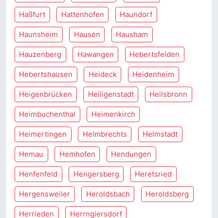
Haßfurt
Hattenhofen
Haundorf
Haunsheim
Hausen
Hausham
Hauzenberg
Hawangen
Hebertsfelden
Hebertshausen
Heideck
Heidenheim
Heigenbrücken
Heiligenstadt
Heilsbronn
Heimbuchenthal
Heimenkirch
Heimertingen
Helmbrechts
Helmstadt
Hemau
Hemhofen
Hendungen
Henfenfeld
Hengersberg
Heretsried
Hergensweiler
Heroldsbach
Heroldsberg
Herrieden
Herrngiersdorf