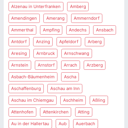
Alzenau in Unterfranken
Amberg
Amendingen
Amerang
Ammerndorf
Ammerthal
Ampfing
Andechs
Ansbach
Antdorf
Anzing
Apfeldorf
Arberg
Aresing
Arnbruck
Arnschwang
Arnstein
Arnstorf
Arrach
Arzberg
Asbach-Bäumenheim
Ascha
Aschaffenburg
Aschau am Inn
Aschau im Chiemgau
Aschheim
Aßling
Attenhofen
Attenkirchen
Atting
Au in der Hallertau
Aub
Auerbach