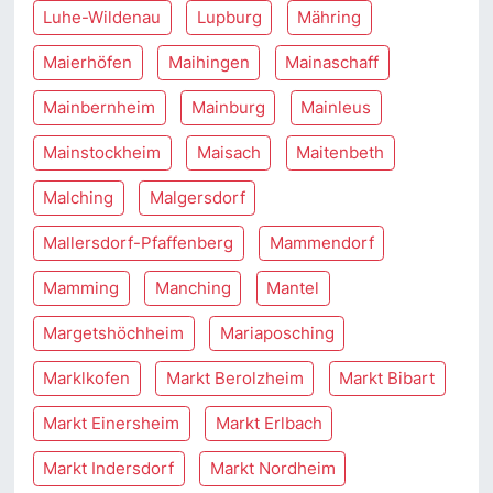
Luhe-Wildenau
Lupburg
Mähring
Maierhöfen
Maihingen
Mainaschaff
Mainbernheim
Mainburg
Mainleus
Mainstockheim
Maisach
Maitenbeth
Malching
Malgersdorf
Mallersdorf-Pfaffenberg
Mammendorf
Mamming
Manching
Mantel
Margetshöchheim
Mariaposching
Marklkofen
Markt Berolzheim
Markt Bibart
Markt Einersheim
Markt Erlbach
Markt Indersdorf
Markt Nordheim