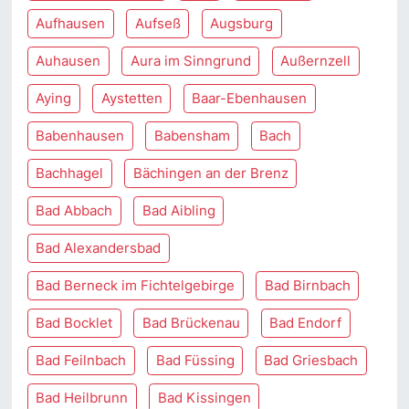
Aufhausen
Aufseß
Augsburg
Auhausen
Aura im Sinngrund
Außernzell
Aying
Aystetten
Baar-Ebenhausen
Babenhausen
Babensham
Bach
Bachhagel
Bächingen an der Brenz
Bad Abbach
Bad Aibling
Bad Alexandersbad
Bad Berneck im Fichtelgebirge
Bad Birnbach
Bad Bocklet
Bad Brückenau
Bad Endorf
Bad Feilnbach
Bad Füssing
Bad Griesbach
Bad Heilbrunn
Bad Kissingen