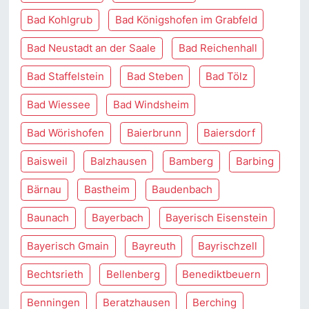
Bad Kohlgrub
Bad Königshofen im Grabfeld
Bad Neustadt an der Saale
Bad Reichenhall
Bad Staffelstein
Bad Steben
Bad Tölz
Bad Wiessee
Bad Windsheim
Bad Wörishofen
Baierbrunn
Baiersdorf
Baisweil
Balzhausen
Bamberg
Barbing
Bärnau
Bastheim
Baudenbach
Baunach
Bayerbach
Bayerisch Eisenstein
Bayerisch Gmain
Bayreuth
Bayrischzell
Bechtsrieth
Bellenberg
Benediktbeuern
Benningen
Beratzhausen
Berching