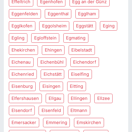
Effeltrich
Egenhofen
Egg an der Günz
Eggenfelden
Eggenthal
Egglham
Egglkofen
Eggolsheim
Eggstätt
Eging
Egling
Egloffstein
Egmating
Ehekirchen
Ehingen
Eibelstadt
Eichenau
Eichenbühl
Eichendorf
Eichenried
Eichstätt
Eiselfing
Eisenburg
Eisingen
Eitting
Elfershausen
Ellgau
Ellingen
Ellzee
Elsendorf
Elsenfeld
Eltmann
Emersacker
Emmering
Emskirchen