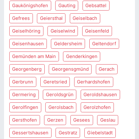
Gaukönigshofen
Gauting
Gebsattel
Gefrees
Geiersthal
Geiselbach
Geiselhöring
Geiselwind
Geisenfeld
Geisenhausen
Geldersheim
Geltendorf
Gemünden am Main
Genderkingen
Georgenberg
Georgensgmünd
Gerach
Gerbrunn
Geretsried
Gerhardshofen
Germering
Geroldsgrün
Geroldshausen
Gerolfingen
Gerolsbach
Gerolzhofen
Gersthofen
Gerzen
Gesees
Geslau
Gessertshausen
Gestratz
Giebelstadt