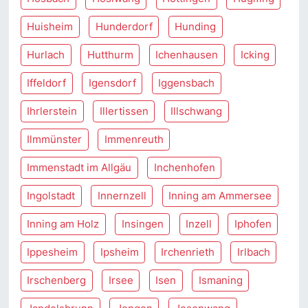
Huisheim
Hunderdorf
Hunding
Hurlach
Hutthurm
Ichenhausen
Icking
Iffeldorf
Igensdorf
Iggensbach
Ihrlerstein
Illertissen
Illschwang
Ilmmünster
Immenreuth
Immenstadt im Allgäu
Inchenhofen
Ingolstadt
Innernzell
Inning am Ammersee
Inning am Holz
Insingen
Inzell
Iphofen
Ippesheim
Ipsheim
Irchenrieth
Irlbach
Irschenberg
Irsee
Isen
Ismaning