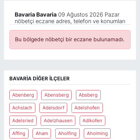
Bavaria Bavaria
09 Ağustos 2026 Pazar
nöbetçi eczane adres, telefon ve konumları
Bu bölgede nöbetçi bir eczane bulunamadı.
BAVARIA DIĞER İLÇELER
Abenberg
Abensberg
Absberg
Achslach
Adelsdorf
Adelshofen
Adelsried
Adelzhausen
Adlkofen
Affing
Aham
Aholfing
Aholming