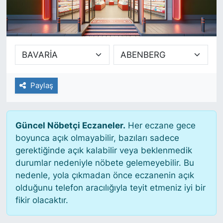
SİYASET
SAĞLIK
Paylaş
Güncel Nöbetçi Eczaneler.
Her eczane gece
boyunca açık olmayabilir, bazıları sadece
gerektiğinde açık kalabilir veya beklenmedik
durumlar nedeniyle nöbete gelemeyebilir. Bu
nedenle, yola çıkmadan önce eczanenin açık
olduğunu telefon aracılığıyla teyit etmeniz iyi bir
fikir olacaktır.