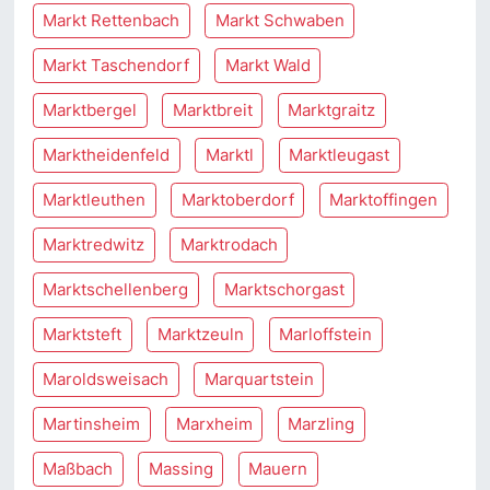
Markt Rettenbach
Markt Schwaben
Markt Taschendorf
Markt Wald
Marktbergel
Marktbreit
Marktgraitz
Marktheidenfeld
Marktl
Marktleugast
Marktleuthen
Marktoberdorf
Marktoffingen
Marktredwitz
Marktrodach
Marktschellenberg
Marktschorgast
Marktsteft
Marktzeuln
Marloffstein
Maroldsweisach
Marquartstein
Martinsheim
Marxheim
Marzling
Maßbach
Massing
Mauern