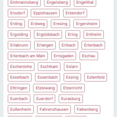
Emtmannsberg
Engelsberg
Engelthal
Ensdorf
Eppishausen
Erbendorf
Erding
Erdweg
Eresing
Ergersheim
Ergolding
Ergoldsbach
Ering
Erkheim
Erlabrunn
Erlangen
Erlbach
Erlenbach
Erlenbach am Main
Ernsgaden
Eschau
Eschenlohe
Eschlkam
Eslarn
Esselbach
Essenbach
Essing
Estenfeld
Ettringen
Etzelwang
Etzenricht
Euerbach
Euerdorf
Eurasburg
Eußenheim
Fahrenzhausen
Falkenberg