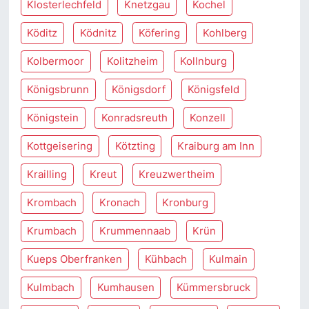
Klosterlechfeld
Knetzgau
Kochel
Köditz
Ködnitz
Köfering
Kohlberg
Kolbermoor
Kolitzheim
Kollnburg
Königsbrunn
Königsdorf
Königsfeld
Königstein
Konradsreuth
Konzell
Kottgeisering
Kötzting
Kraiburg am Inn
Krailling
Kreut
Kreuzwertheim
Krombach
Kronach
Kronburg
Krumbach
Krummennaab
Krün
Kueps Oberfranken
Kühbach
Kulmain
Kulmbach
Kumhausen
Kümmersbruck