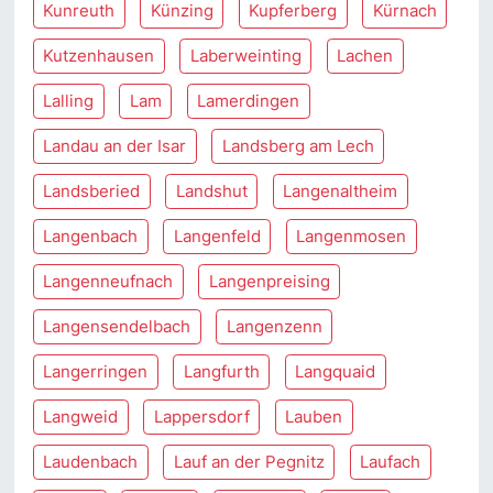
Kunreuth
Künzing
Kupferberg
Kürnach
Kutzenhausen
Laberweinting
Lachen
Lalling
Lam
Lamerdingen
Landau an der Isar
Landsberg am Lech
Landsberied
Landshut
Langenaltheim
Langenbach
Langenfeld
Langenmosen
Langenneufnach
Langenpreising
Langensendelbach
Langenzenn
Langerringen
Langfurth
Langquaid
Langweid
Lappersdorf
Lauben
Laudenbach
Lauf an der Pegnitz
Laufach