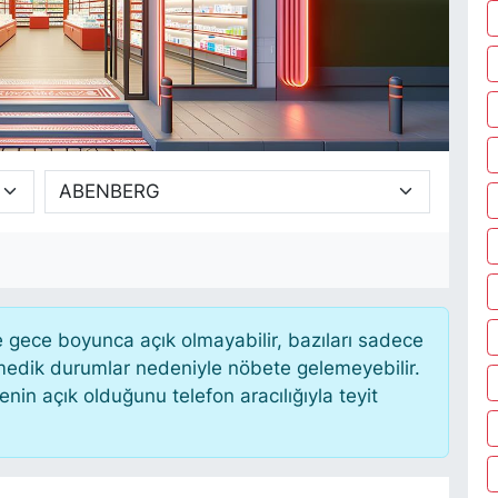
gece boyunca açık olmayabilir, bazıları sadece
nmedik durumlar nedeniyle nöbete gelemeyebilir.
in açık olduğunu telefon aracılığıyla teyit