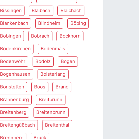
Bissingen
Blaibach
Blaichach
Blankenbach
Blindheim
Böbing
Bobingen
Böbrach
Bockhorn
Bodenkirchen
Bodenmais
Bodenwöhr
Bodolz
Bogen
Bogenhausen
Bolsterlang
Bonstetten
Boos
Brand
Brannenburg
Breitbrunn
Breitenberg
Breitenbrunn
Breitengüßbach
Breitenthal
Brennberg
Bruck