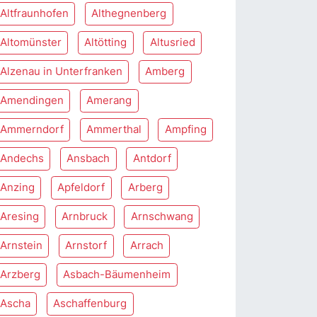
Altfraunhofen
Althegnenberg
Altomünster
Altötting
Altusried
Alzenau in Unterfranken
Amberg
Amendingen
Amerang
Ammerndorf
Ammerthal
Ampfing
Andechs
Ansbach
Antdorf
Anzing
Apfeldorf
Arberg
Aresing
Arnbruck
Arnschwang
Arnstein
Arnstorf
Arrach
Arzberg
Asbach-Bäumenheim
Ascha
Aschaffenburg