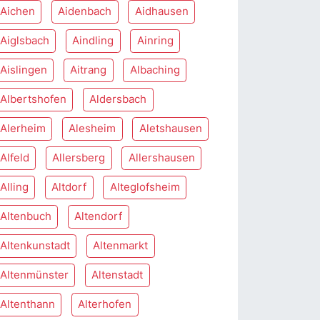
Aichen
Aidenbach
Aidhausen
Aiglsbach
Aindling
Ainring
Aislingen
Aitrang
Albaching
Albertshofen
Aldersbach
Alerheim
Alesheim
Aletshausen
Alfeld
Allersberg
Allershausen
Alling
Altdorf
Alteglofsheim
Altenbuch
Altendorf
Altenkunstadt
Altenmarkt
Altenmünster
Altenstadt
Altenthann
Alterhofen