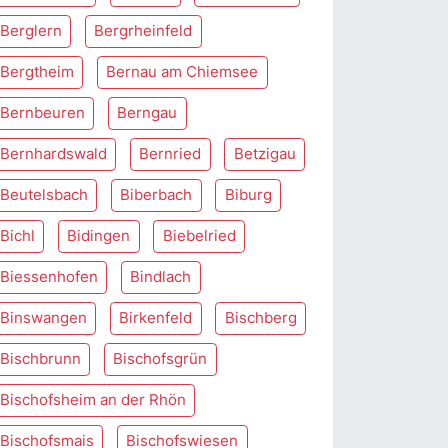
Berglern
Bergrheinfeld
Bergtheim
Bernau am Chiemsee
Bernbeuren
Berngau
Bernhardswald
Bernried
Betzigau
Beutelsbach
Biberbach
Biburg
Bichl
Bidingen
Biebelried
Biessenhofen
Bindlach
Binswangen
Birkenfeld
Bischberg
Bischbrunn
Bischofsgrün
Bischofsheim an der Rhön
Bischofsmais
Bischofswiesen