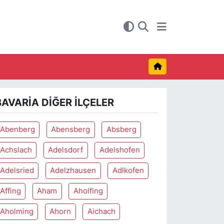
BAVARIA DIĞER İLÇELER
Abenberg
Abensberg
Absberg
Achslach
Adelsdorf
Adelshofen
Adelsried
Adelzhausen
Adlkofen
Affing
Aham
Aholfing
Aholming
Ahorn
Aichach