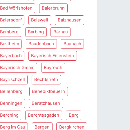
Bad Wörishofen
Baierbrunn
Baiersdorf
Baisweil
Balzhausen
Bamberg
Barbing
Bärnau
Bastheim
Baudenbach
Baunach
Bayerbach
Bayerisch Eisenstein
Bayerisch Gmain
Bayreuth
Bayrischzell
Bechtsrieth
Bellenberg
Benediktbeuern
Benningen
Beratzhausen
Berching
Berchtesgaden
Berg
Berg im Gau
Bergen
Bergkirchen