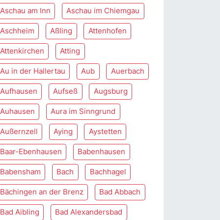
Aschau am Inn
Aschau im Chiemgau
Aschheim
Aßling
Attenhofen
Attenkirchen
Atting
Au in der Hallertau
Aub
Auerbach
Aufhausen
Aufseß
Augsburg
Auhausen
Aura im Sinngrund
Außernzell
Aying
Aystetten
Baar-Ebenhausen
Babenhausen
Babensham
Bach
Bachhagel
Bächingen an der Brenz
Bad Abbach
Bad Aibling
Bad Alexandersbad