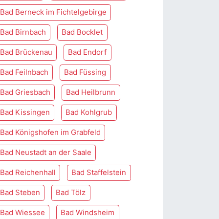
Bad Berneck im Fichtelgebirge
Bad Birnbach
Bad Bocklet
Bad Brückenau
Bad Endorf
Bad Feilnbach
Bad Füssing
Bad Griesbach
Bad Heilbrunn
Bad Kissingen
Bad Kohlgrub
Bad Königshofen im Grabfeld
Bad Neustadt an der Saale
Bad Reichenhall
Bad Staffelstein
Bad Steben
Bad Tölz
Bad Wiessee
Bad Windsheim