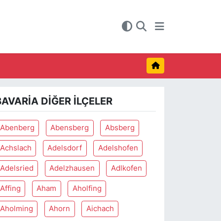
BAVARIA DIĞER İLÇELER
Abenberg
Abensberg
Absberg
Achslach
Adelsdorf
Adelshofen
Adelsried
Adelzhausen
Adlkofen
Affing
Aham
Aholfing
Aholming
Ahorn
Aichach