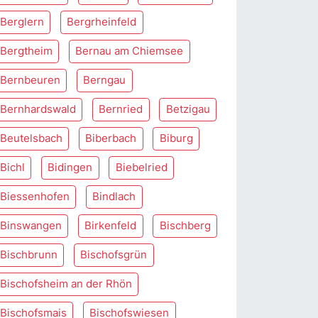
Berglern
Bergrheinfeld
Bergtheim
Bernau am Chiemsee
Bernbeuren
Berngau
Bernhardswald
Bernried
Betzigau
Beutelsbach
Biberbach
Biburg
Bichl
Bidingen
Biebelried
Biessenhofen
Bindlach
Binswangen
Birkenfeld
Bischberg
Bischbrunn
Bischofsgrün
Bischofsheim an der Rhön
Bischofsmais
Bischofswiesen