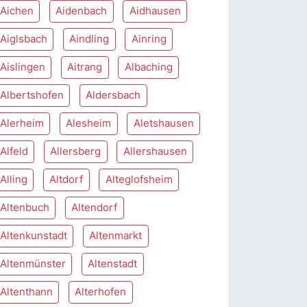
Aichen
Aidenbach
Aidhausen
Aiglsbach
Aindling
Ainring
Aislingen
Aitrang
Albaching
Albertshofen
Aldersbach
Alerheim
Alesheim
Aletshausen
Alfeld
Allersberg
Allershausen
Alling
Altdorf
Alteglofsheim
Altenbuch
Altendorf
Altenkunstadt
Altenmarkt
Altenmünster
Altenstadt
Altenthann
Alterhofen