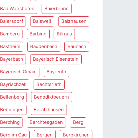
Bad Wörishofen
Baierbrunn
Baiersdorf
Baisweil
Balzhausen
Bamberg
Barbing
Bärnau
Bastheim
Baudenbach
Baunach
Bayerbach
Bayerisch Eisenstein
Bayerisch Gmain
Bayreuth
Bayrischzell
Bechtsrieth
Bellenberg
Benediktbeuern
Benningen
Beratzhausen
Berching
Berchtesgaden
Berg
Berg im Gau
Bergen
Bergkirchen