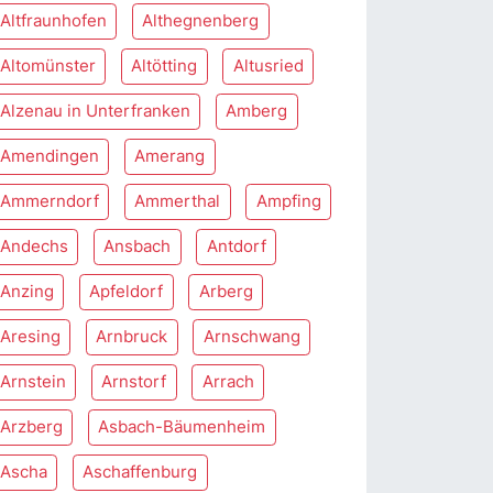
Altfraunhofen
Althegnenberg
Altomünster
Altötting
Altusried
Alzenau in Unterfranken
Amberg
Amendingen
Amerang
Ammerndorf
Ammerthal
Ampfing
Andechs
Ansbach
Antdorf
Anzing
Apfeldorf
Arberg
Aresing
Arnbruck
Arnschwang
Arnstein
Arnstorf
Arrach
Arzberg
Asbach-Bäumenheim
Ascha
Aschaffenburg