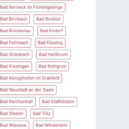
Bad Berneck im Fichtelgebirge
Bad Birnbach
Bad Bocklet
Bad Brückenau
Bad Endorf
Bad Feilnbach
Bad Füssing
Bad Griesbach
Bad Heilbrunn
Bad Kissingen
Bad Kohlgrub
Bad Königshofen im Grabfeld
Bad Neustadt an der Saale
Bad Reichenhall
Bad Staffelstein
Bad Steben
Bad Tölz
Bad Wiessee
Bad Windsheim