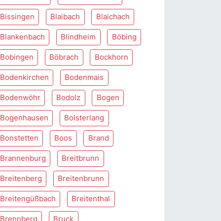
Bissingen
Blaibach
Blaichach
Blankenbach
Blindheim
Böbing
Bobingen
Böbrach
Bockhorn
Bodenkirchen
Bodenmais
Bodenwöhr
Bodolz
Bogen
Bogenhausen
Bolsterlang
Bonstetten
Boos
Brand
Brannenburg
Breitbrunn
Breitenberg
Breitenbrunn
Breitengüßbach
Breitenthal
Brennberg
Bruck