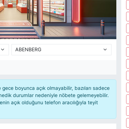
gece boyunca açık olmayabilir, bazıları sadece
nmedik durumlar nedeniyle nöbete gelemeyebilir.
in açık olduğunu telefon aracılığıyla teyit