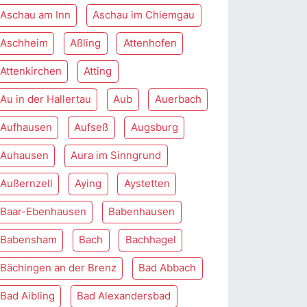
Aschau am Inn
Aschau im Chiemgau
Aschheim
Aßling
Attenhofen
Attenkirchen
Atting
Au in der Hallertau
Aub
Auerbach
Aufhausen
Aufseß
Augsburg
Auhausen
Aura im Sinngrund
Außernzell
Aying
Aystetten
Baar-Ebenhausen
Babenhausen
Babensham
Bach
Bachhagel
Bächingen an der Brenz
Bad Abbach
Bad Aibling
Bad Alexandersbad