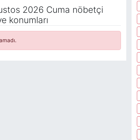
stos 2026 Cuma nöbetçi
ve konumları
namadı.