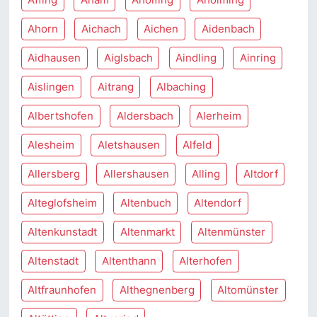
Ahorn
Aichach
Aichen
Aidenbach
Aidhausen
Aiglsbach
Aindling
Ainring
Aislingen
Aitrang
Albaching
Albertshofen
Aldersbach
Alerheim
Alesheim
Aletshausen
Alfeld
Allersberg
Allershausen
Alling
Altdorf
Alteglofsheim
Altenbuch
Altendorf
Altenkunstadt
Altenmarkt
Altenmünster
Altenstadt
Altenthann
Alterhofen
Altfraunhofen
Althegnenberg
Altomünster