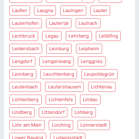
Laufen
Laugna
Lauingen
Lauter
Lauterhofen
Lautertal
Lautrach
Lechbruck
Legau
Lehrberg
Leiblfing
Leidersbach
Leinburg
Leipheim
Lengdorf
Lengenwang
Lenggries
Leonberg
Leuchtenberg
Leupoldsgrün
Leutenbach
Leutershausen
Lichtenau
Lichtenberg
Lichtenfels
Lindau
Lindberg
Litzendorf
Lohberg
Lohr am Main
Loiching
Lonnerstadt
Lower Bavaria
Ludwigsstadt