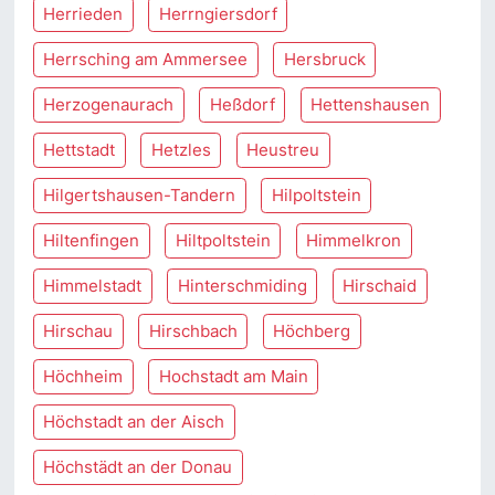
Herrieden
Herrngiersdorf
Herrsching am Ammersee
Hersbruck
Herzogenaurach
Heßdorf
Hettenshausen
Hettstadt
Hetzles
Heustreu
Hilgertshausen-Tandern
Hilpoltstein
Hiltenfingen
Hiltpoltstein
Himmelkron
Himmelstadt
Hinterschmiding
Hirschaid
Hirschau
Hirschbach
Höchberg
Höchheim
Hochstadt am Main
Höchstadt an der Aisch
Höchstädt an der Donau