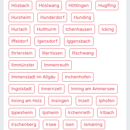
Hösbach
Höslwang
Höttingen
Huglfing
Huisheim
Hunderdorf
Hunding
Hurlach
Hutthurm
Ichenhausen
Icking
Iffeldorf
Igensdorf
Iggensbach
Ihrlerstein
Illertissen
Illschwang
Ilmmünster
Immenreuth
Immenstadt im Allgäu
Inchenhofen
Ingolstadt
Innernzell
Inning am Ammersee
Inning am Holz
Insingen
Inzell
Iphofen
Ippesheim
Ipsheim
Irchenrieth
Irlbach
Irschenberg
Irsee
Isen
Ismaning