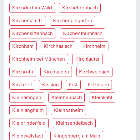
Kirchdorf im Wald
Kirchehrenbach
Kirchenlamitz
Kirchenpingarten
Kirchensittenbach
Kirchenthumbach
Kirchham
Kirchhaslach
Kirchheim
Kirchheim bei München
Kirchlauter
Kirchroth
Kirchseeon
Kirchweidach
Kirchzell
Kissing
Kist
Kitzingen
Kleinaitingen
Kleinheubach
Kleinkahl
Kleinlangheim
Kleinostheim
Kleinrinderfeld
Kleinsendelbach
Kleinwallstadt
Klingenberg am Main