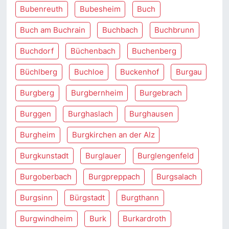
Bubenreuth
Bubesheim
Buch
Buch am Buchrain
Buchbach
Buchbrunn
Buchdorf
Büchenbach
Buchenberg
Büchlberg
Buchloe
Buckenhof
Burgau
Burgberg
Burgbernheim
Burgebrach
Burggen
Burghaslach
Burghausen
Burgheim
Burgkirchen an der Alz
Burgkunstadt
Burglauer
Burglengenfeld
Burgoberbach
Burgpreppach
Burgsalach
Burgsinn
Bürgstadt
Burgthann
Burgwindheim
Burk
Burkardroth