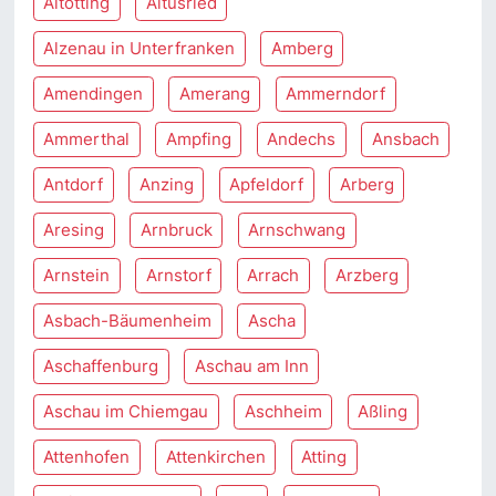
Altötting
Altusried
Alzenau in Unterfranken
Amberg
Amendingen
Amerang
Ammerndorf
Ammerthal
Ampfing
Andechs
Ansbach
Antdorf
Anzing
Apfeldorf
Arberg
Aresing
Arnbruck
Arnschwang
Arnstein
Arnstorf
Arrach
Arzberg
Asbach-Bäumenheim
Ascha
Aschaffenburg
Aschau am Inn
Aschau im Chiemgau
Aschheim
Aßling
Attenhofen
Attenkirchen
Atting