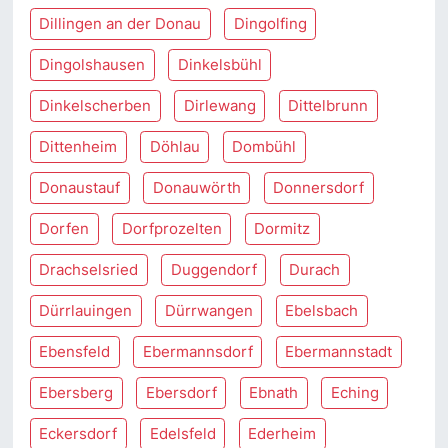
Dillingen an der Donau
Dingolfing
Dingolshausen
Dinkelsbühl
Dinkelscherben
Dirlewang
Dittelbrunn
Dittenheim
Döhlau
Dombühl
Donaustauf
Donauwörth
Donnersdorf
Dorfen
Dorfprozelten
Dormitz
Drachselsried
Duggendorf
Durach
Dürrlauingen
Dürrwangen
Ebelsbach
Ebensfeld
Ebermannsdorf
Ebermannstadt
Ebersberg
Ebersdorf
Ebnath
Eching
Eckersdorf
Edelsfeld
Ederheim