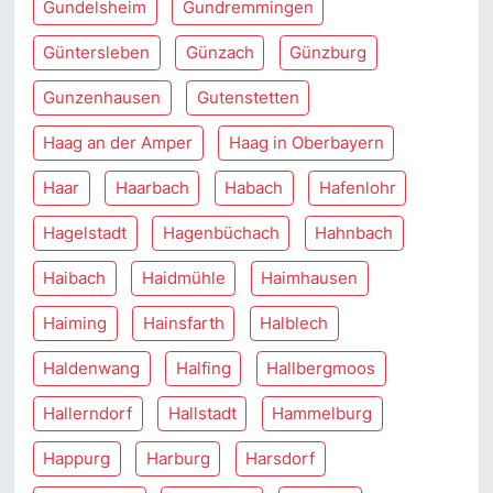
Gundelsheim
Gundremmingen
Güntersleben
Günzach
Günzburg
Gunzenhausen
Gutenstetten
Haag an der Amper
Haag in Oberbayern
Haar
Haarbach
Habach
Hafenlohr
Hagelstadt
Hagenbüchach
Hahnbach
Haibach
Haidmühle
Haimhausen
Haiming
Hainsfarth
Halblech
Haldenwang
Halfing
Hallbergmoos
Hallerndorf
Hallstadt
Hammelburg
Happurg
Harburg
Harsdorf