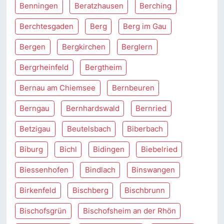
Benningen
Beratzhausen
Berching
Berchtesgaden
Berg
Berg im Gau
Bergen
Bergkirchen
Berglern
Bergrheinfeld
Bergtheim
Bernau am Chiemsee
Bernbeuren
Berngau
Bernhardswald
Bernried
Betzigau
Beutelsbach
Biberbach
Biburg
Bichl
Bidingen
Biebelried
Biessenhofen
Bindlach
Binswangen
Birkenfeld
Bischberg
Bischbrunn
Bischofsgrün
Bischofsheim an der Rhön