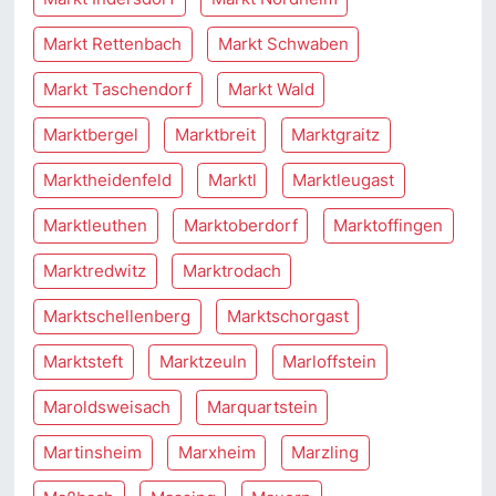
Markt Rettenbach
Markt Schwaben
Markt Taschendorf
Markt Wald
Marktbergel
Marktbreit
Marktgraitz
Marktheidenfeld
Marktl
Marktleugast
Marktleuthen
Marktoberdorf
Marktoffingen
Marktredwitz
Marktrodach
Marktschellenberg
Marktschorgast
Marktsteft
Marktzeuln
Marloffstein
Maroldsweisach
Marquartstein
Martinsheim
Marxheim
Marzling