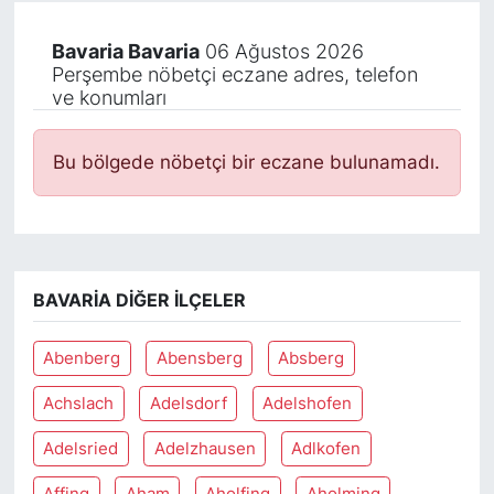
Bavaria Bavaria
06 Ağustos 2026
Perşembe nöbetçi eczane adres, telefon
ve konumları
Bu bölgede nöbetçi bir eczane bulunamadı.
BAVARIA DIĞER İLÇELER
Abenberg
Abensberg
Absberg
Achslach
Adelsdorf
Adelshofen
Adelsried
Adelzhausen
Adlkofen
Affing
Aham
Aholfing
Aholming