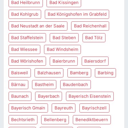
Bad Heilbrunn
Bad Kissingen
Bad Kohlgrub
Bad Königshofen im Grabfeld
Bad Neustadt an der Saale
Bad Reichenhall
Bad Staffelstein
Bad Steben
Bad Tölz
Bad Wiessee
Bad Windsheim
Bad Wörishofen
Baierbrunn
Baiersdorf
Baisweil
Balzhausen
Bamberg
Barbing
Bärnau
Bastheim
Baudenbach
Baunach
Bayerbach
Bayerisch Eisenstein
Bayerisch Gmain
Bayreuth
Bayrischzell
Bechtsrieth
Bellenberg
Benediktbeuern