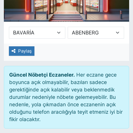
SİYASET
SAĞLIK
Paylaş
Güncel Nöbetçi Eczaneler.
Her eczane gece
boyunca açık olmayabilir, bazıları sadece
gerektiğinde açık kalabilir veya beklenmedik
durumlar nedeniyle nöbete gelemeyebilir. Bu
nedenle, yola çıkmadan önce eczanenin açık
olduğunu telefon aracılığıyla teyit etmeniz iyi bir
fikir olacaktır.