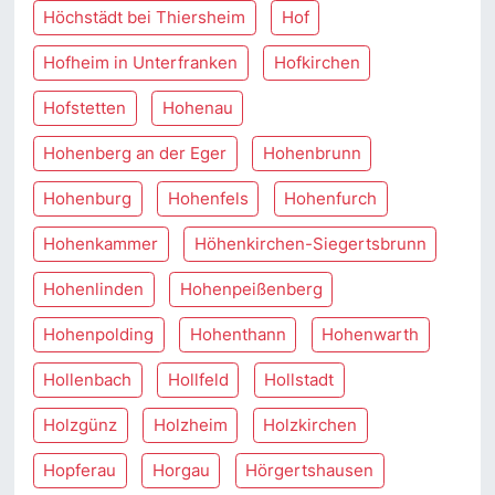
Höchstädt bei Thiersheim
Hof
Hofheim in Unterfranken
Hofkirchen
Hofstetten
Hohenau
Hohenberg an der Eger
Hohenbrunn
Hohenburg
Hohenfels
Hohenfurch
Hohenkammer
Höhenkirchen-Siegertsbrunn
Hohenlinden
Hohenpeißenberg
Hohenpolding
Hohenthann
Hohenwarth
Hollenbach
Hollfeld
Hollstadt
Holzgünz
Holzheim
Holzkirchen
Hopferau
Horgau
Hörgertshausen