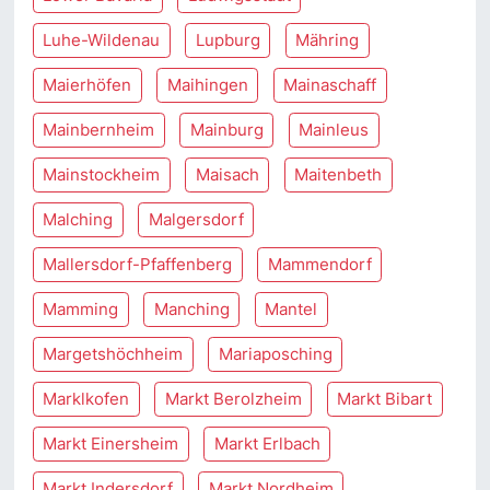
Luhe-Wildenau
Lupburg
Mähring
Maierhöfen
Maihingen
Mainaschaff
Mainbernheim
Mainburg
Mainleus
Mainstockheim
Maisach
Maitenbeth
Malching
Malgersdorf
Mallersdorf-Pfaffenberg
Mammendorf
Mamming
Manching
Mantel
Margetshöchheim
Mariaposching
Marklkofen
Markt Berolzheim
Markt Bibart
Markt Einersheim
Markt Erlbach
Markt Indersdorf
Markt Nordheim