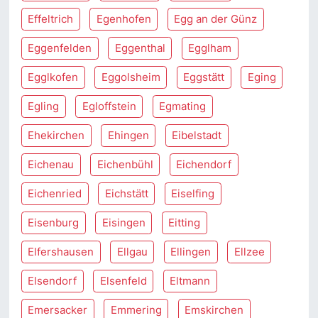
Effeltrich
Egenhofen
Egg an der Günz
Eggenfelden
Eggenthal
Egglham
Egglkofen
Eggolsheim
Eggstätt
Eging
Egling
Egloffstein
Egmating
Ehekirchen
Ehingen
Eibelstadt
Eichenau
Eichenbühl
Eichendorf
Eichenried
Eichstätt
Eiselfing
Eisenburg
Eisingen
Eitting
Elfershausen
Ellgau
Ellingen
Ellzee
Elsendorf
Elsenfeld
Eltmann
Emersacker
Emmering
Emskirchen