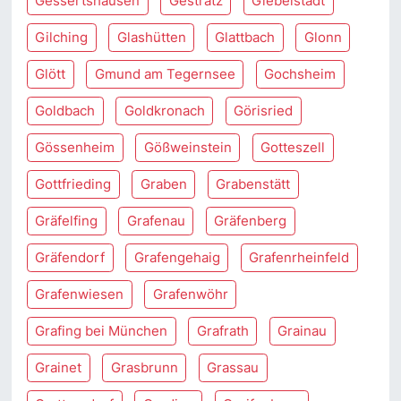
Gessertshausen
Gestratz
Giebelstadt
Gilching
Glashütten
Glattbach
Glonn
Glött
Gmund am Tegernsee
Gochsheim
Goldbach
Goldkronach
Görisried
Gössenheim
Gößweinstein
Gotteszell
Gottfrieding
Graben
Grabenstätt
Gräfelfing
Grafenau
Gräfenberg
Gräfendorf
Grafengehaig
Grafenrheinfeld
Grafenwiesen
Grafenwöhr
Grafing bei München
Grafrath
Grainau
Grainet
Grasbrunn
Grassau