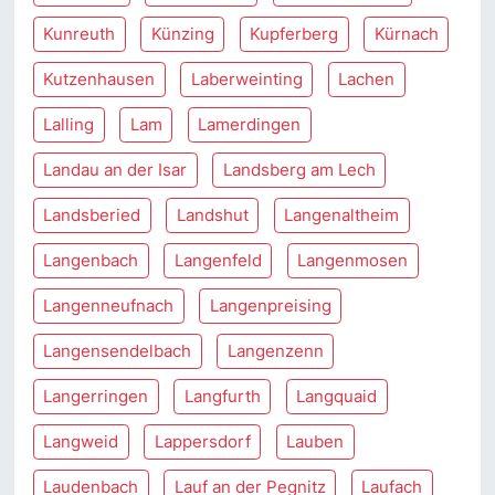
Kunreuth
Künzing
Kupferberg
Kürnach
Kutzenhausen
Laberweinting
Lachen
Lalling
Lam
Lamerdingen
Landau an der Isar
Landsberg am Lech
Landsberied
Landshut
Langenaltheim
Langenbach
Langenfeld
Langenmosen
Langenneufnach
Langenpreising
Langensendelbach
Langenzenn
Langerringen
Langfurth
Langquaid
Langweid
Lappersdorf
Lauben
Laudenbach
Lauf an der Pegnitz
Laufach