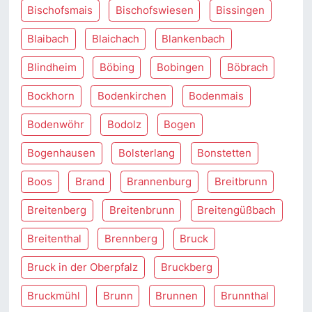
Bischofsmais
Bischofswiesen
Bissingen
Blaibach
Blaichach
Blankenbach
Blindheim
Böbing
Bobingen
Böbrach
Bockhorn
Bodenkirchen
Bodenmais
Bodenwöhr
Bodolz
Bogen
Bogenhausen
Bolsterlang
Bonstetten
Boos
Brand
Brannenburg
Breitbrunn
Breitenberg
Breitenbrunn
Breitengüßbach
Breitenthal
Brennberg
Bruck
Bruck in der Oberpfalz
Bruckberg
Bruckmühl
Brunn
Brunnen
Brunnthal