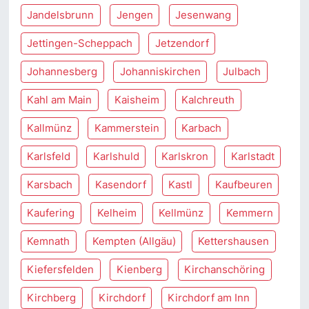
Jandelsbrunn
Jengen
Jesenwang
Jettingen-Scheppach
Jetzendorf
Johannesberg
Johanniskirchen
Julbach
Kahl am Main
Kaisheim
Kalchreuth
Kallmünz
Kammerstein
Karbach
Karlsfeld
Karlshuld
Karlskron
Karlstadt
Karsbach
Kasendorf
Kastl
Kaufbeuren
Kaufering
Kelheim
Kellmünz
Kemmern
Kemnath
Kempten (Allgäu)
Kettershausen
Kiefersfelden
Kienberg
Kirchanschöring
Kirchberg
Kirchdorf
Kirchdorf am Inn