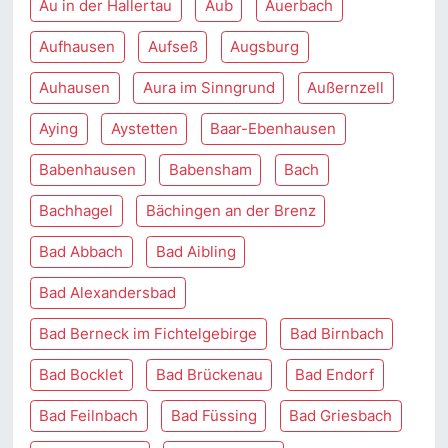
Au in der Hallertau
Aub
Auerbach
Aufhausen
Aufseß
Augsburg
Auhausen
Aura im Sinngrund
Außernzell
Aying
Aystetten
Baar-Ebenhausen
Babenhausen
Babensham
Bach
Bachhagel
Bächingen an der Brenz
Bad Abbach
Bad Aibling
Bad Alexandersbad
Bad Berneck im Fichtelgebirge
Bad Birnbach
Bad Bocklet
Bad Brückenau
Bad Endorf
Bad Feilnbach
Bad Füssing
Bad Griesbach