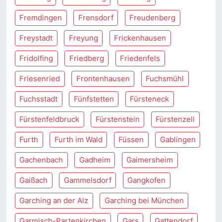
Fremdingen
Frensdorf
Freudenberg
Freystadt
Freyung
Frickenhausen
Fridolfing
Friedberg
Friedenfels
Friesenried
Frontenhausen
Fuchsmühl
Fuchsstadt
Fünfstetten
Fürsteneck
Fürstenfeldbruck
Fürstenstein
Fürstenzell
Furth
Furth im Wald
Füssen
Gablingen
Gachenbach
Gadheim
Gaimersheim
Gaißach
Gammelsdorf
Gangkofen
Garching an der Alz
Garching bei München
Garmisch-Partenkirchen
Gars
Gattendorf