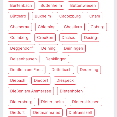
Burtenbach
Buttenheim
Buttenwiesen
Bütthard
Buxheim
Cadolzburg
Cham
Chamerau
Chieming
Chostlarn
Coburg
Colmberg
Creußen
Dachau
Dasing
Deggendorf
Deining
Deiningen
Deisenhausen
Denklingen
Dentlein am Forst
Dettelbach
Deuerling
Diebach
Diedorf
Diespeck
Dießen am Ammersee
Dietenhofen
Dietersburg
Dietersheim
Dieterskirchen
Dietfurt
Dietmannsried
Dietramszell