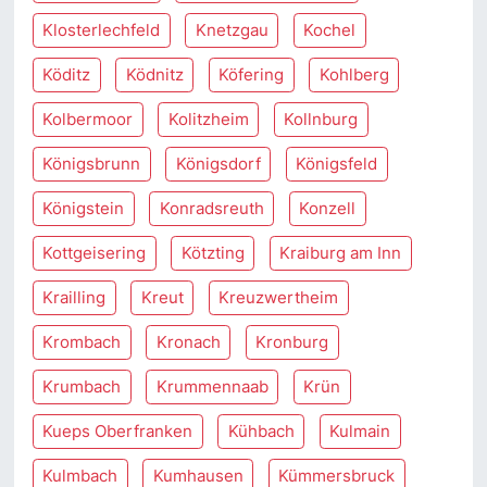
Klosterlechfeld
Knetzgau
Kochel
Köditz
Ködnitz
Köfering
Kohlberg
Kolbermoor
Kolitzheim
Kollnburg
Königsbrunn
Königsdorf
Königsfeld
Königstein
Konradsreuth
Konzell
Kottgeisering
Kötzting
Kraiburg am Inn
Krailling
Kreut
Kreuzwertheim
Krombach
Kronach
Kronburg
Krumbach
Krummennaab
Krün
Kueps Oberfranken
Kühbach
Kulmain
Kulmbach
Kumhausen
Kümmersbruck