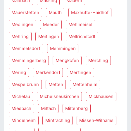
Maßbach
Massing
Mauern
Mauerstetten
Mauth
Maxhütte-Haidhof
Medlingen
Meeder
Mehlmeisel
Mehring
Meitingen
Mellrichstadt
Memmelsdorf
Memmingen
Memmingerberg
Mengkofen
Merching
Mering
Merkendorf
Mertingen
Mespelbrunn
Metten
Mettenheim
Michelau
Michelsneukirchen
Mickhausen
Miesbach
Miltach
Miltenberg
Mindelheim
Mintraching
Missen-Wilhams