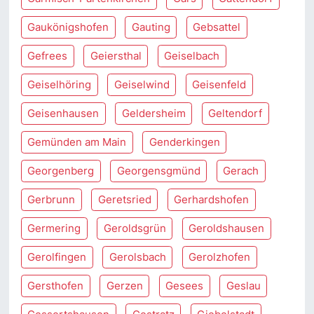
Gaukönigshofen
Gauting
Gebsattel
Gefrees
Geiersthal
Geiselbach
Geiselhöring
Geiselwind
Geisenfeld
Geisenhausen
Geldersheim
Geltendorf
Gemünden am Main
Genderkingen
Georgenberg
Georgensgmünd
Gerach
Gerbrunn
Geretsried
Gerhardshofen
Germering
Geroldsgrün
Geroldshausen
Gerolfingen
Gerolsbach
Gerolzhofen
Gersthofen
Gerzen
Gesees
Geslau