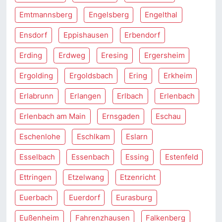
Emtmannsberg
Engelsberg
Engelthal
Ensdorf
Eppishausen
Erbendorf
Erding
Erdweg
Eresing
Ergersheim
Ergolding
Ergoldsbach
Ering
Erkheim
Erlabrunn
Erlangen
Erlbach
Erlenbach
Erlenbach am Main
Ernsgaden
Eschau
Eschenlohe
Eschlkam
Eslarn
Esselbach
Essenbach
Essing
Estenfeld
Ettringen
Etzelwang
Etzenricht
Euerbach
Euerdorf
Eurasburg
Eußenheim
Fahrenzhausen
Falkenberg