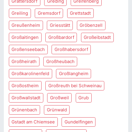
Grattersdorf
Greding
Greifenberg
Greiling
Gremsdorf
Grettstadt
Greußenheim
Griesstätt
Gröbenzell
Großaitingen
Großbardorf
Großeibstadt
Großenseebach
Großhabersdorf
Großheirath
Großheubach
Großkarolinenfeld
Großlangheim
Großostheim
Großreuth bei Schweinau
Großwallstadt
Großweil
Grub
Grünenbach
Grünwald
Gstadt am Chiemsee
Gundelfingen