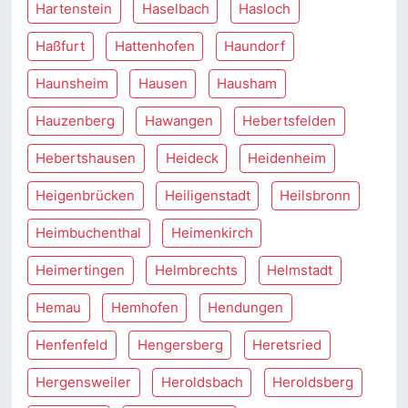
Hartenstein
Haselbach
Hasloch
Haßfurt
Hattenhofen
Haundorf
Haunsheim
Hausen
Hausham
Hauzenberg
Hawangen
Hebertsfelden
Hebertshausen
Heideck
Heidenheim
Heigenbrücken
Heiligenstadt
Heilsbronn
Heimbuchenthal
Heimenkirch
Heimertingen
Helmbrechts
Helmstadt
Hemau
Hemhofen
Hendungen
Henfenfeld
Hengersberg
Heretsried
Hergensweiler
Heroldsbach
Heroldsberg