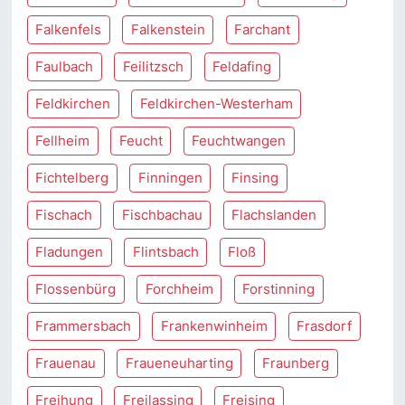
Falkenfels
Falkenstein
Farchant
Faulbach
Feilitzsch
Feldafing
Feldkirchen
Feldkirchen-Westerham
Fellheim
Feucht
Feuchtwangen
Fichtelberg
Finningen
Finsing
Fischach
Fischbachau
Flachslanden
Fladungen
Flintsbach
Floß
Flossenbürg
Forchheim
Forstinning
Frammersbach
Frankenwinheim
Frasdorf
Frauenau
Fraueneuharting
Fraunberg
Freihung
Freilassing
Freising