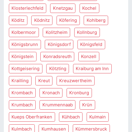
Klosterlechfeld
Knetzgau
Kochel
Köditz
Ködnitz
Köfering
Kohlberg
Kolbermoor
Kolitzheim
Kollnburg
Königsbrunn
Königsdorf
Königsfeld
Königstein
Konradsreuth
Konzell
Kottgeisering
Kötzting
Kraiburg am Inn
Krailling
Kreut
Kreuzwertheim
Krombach
Kronach
Kronburg
Krumbach
Krummennaab
Krün
Kueps Oberfranken
Kühbach
Kulmain
Kulmbach
Kumhausen
Kümmersbruck