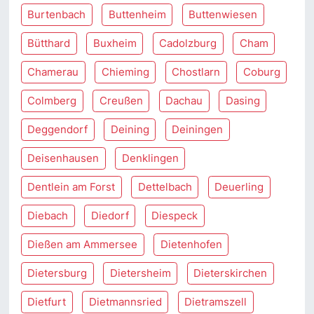
Burtenbach
Buttenheim
Buttenwiesen
Bütthard
Buxheim
Cadolzburg
Cham
Chamerau
Chieming
Chostlarn
Coburg
Colmberg
Creußen
Dachau
Dasing
Deggendorf
Deining
Deiningen
Deisenhausen
Denklingen
Dentlein am Forst
Dettelbach
Deuerling
Diebach
Diedorf
Diespeck
Dießen am Ammersee
Dietenhofen
Dietersburg
Dietersheim
Dieterskirchen
Dietfurt
Dietmannsried
Dietramszell