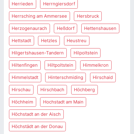
Herrieden
Herrngiersdorf
Herrsching am Ammersee
Hersbruck
Herzogenaurach
Heßdorf
Hettenshausen
Hettstadt
Hetzles
Heustreu
Hilgertshausen-Tandern
Hilpoltstein
Hiltenfingen
Hiltpoltstein
Himmelkron
Himmelstadt
Hinterschmiding
Hirschaid
Hirschau
Hirschbach
Höchberg
Höchheim
Hochstadt am Main
Höchstadt an der Aisch
Höchstädt an der Donau