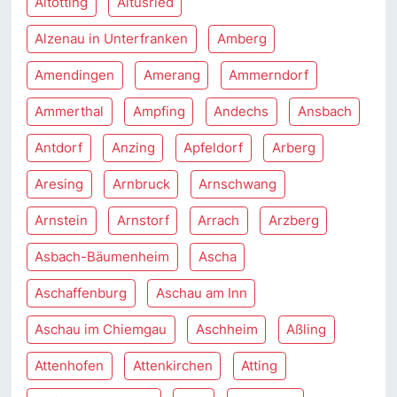
Altötting
Altusried
Alzenau in Unterfranken
Amberg
Amendingen
Amerang
Ammerndorf
Ammerthal
Ampfing
Andechs
Ansbach
Antdorf
Anzing
Apfeldorf
Arberg
Aresing
Arnbruck
Arnschwang
Arnstein
Arnstorf
Arrach
Arzberg
Asbach-Bäumenheim
Ascha
Aschaffenburg
Aschau am Inn
Aschau im Chiemgau
Aschheim
Aßling
Attenhofen
Attenkirchen
Atting