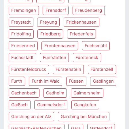
Fremdingen
Frensdorf
Freudenberg
Freystadt
Freyung
Frickenhausen
Fridolfing
Friedberg
Friedenfels
Friesenried
Frontenhausen
Fuchsmühl
Fuchsstadt
Fünfstetten
Fürsteneck
Fürstenfeldbruck
Fürstenstein
Fürstenzell
Furth
Furth im Wald
Füssen
Gablingen
Gachenbach
Gadheim
Gaimersheim
Gaißach
Gammelsdorf
Gangkofen
Garching an der Alz
Garching bei München
Garmisch-Partenkirchen
Gars
Gattendorf