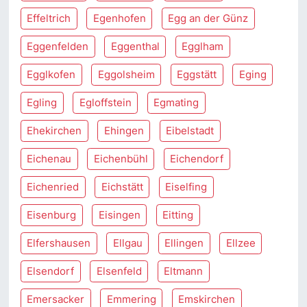
Effeltrich
Egenhofen
Egg an der Günz
Eggenfelden
Eggenthal
Egglham
Egglkofen
Eggolsheim
Eggstätt
Eging
Egling
Egloffstein
Egmating
Ehekirchen
Ehingen
Eibelstadt
Eichenau
Eichenbühl
Eichendorf
Eichenried
Eichstätt
Eiselfing
Eisenburg
Eisingen
Eitting
Elfershausen
Ellgau
Ellingen
Ellzee
Elsendorf
Elsenfeld
Eltmann
Emersacker
Emmering
Emskirchen