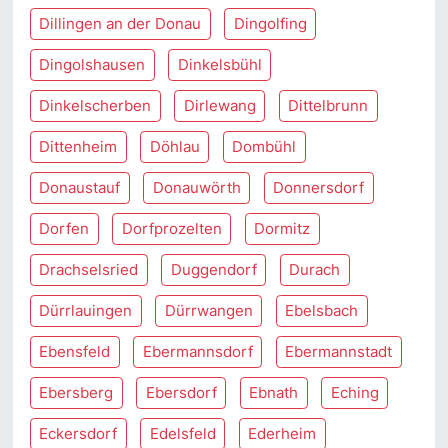
Dillingen an der Donau
Dingolfing
Dingolshausen
Dinkelsbühl
Dinkelscherben
Dirlewang
Dittelbrunn
Dittenheim
Döhlau
Dombühl
Donaustauf
Donauwörth
Donnersdorf
Dorfen
Dorfprozelten
Dormitz
Drachselsried
Duggendorf
Durach
Dürrlauingen
Dürrwangen
Ebelsbach
Ebensfeld
Ebermannsdorf
Ebermannstadt
Ebersberg
Ebersdorf
Ebnath
Eching
Eckersdorf
Edelsfeld
Ederheim