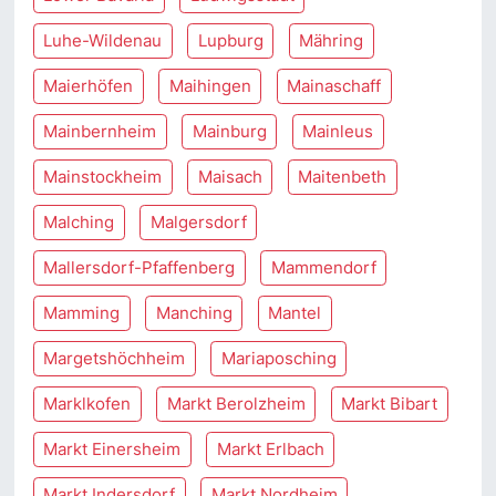
Luhe-Wildenau
Lupburg
Mähring
Maierhöfen
Maihingen
Mainaschaff
Mainbernheim
Mainburg
Mainleus
Mainstockheim
Maisach
Maitenbeth
Malching
Malgersdorf
Mallersdorf-Pfaffenberg
Mammendorf
Mamming
Manching
Mantel
Margetshöchheim
Mariaposching
Marklkofen
Markt Berolzheim
Markt Bibart
Markt Einersheim
Markt Erlbach
Markt Indersdorf
Markt Nordheim