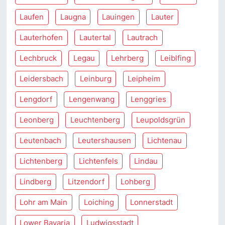
Laufen
Laugna
Lauingen
Lauter
Lauterhofen
Lautertal
Lautrach
Lechbruck
Legau
Lehrberg
Leiblfing
Leidersbach
Leinburg
Leipheim
Lengdorf
Lengenwang
Lenggries
Leonberg
Leuchtenberg
Leupoldsgrün
Leutenbach
Leutershausen
Lichtenau
Lichtenberg
Lichtenfels
Lindau
Lindberg
Litzendorf
Lohberg
Lohr am Main
Loiching
Lonnerstadt
Lower Bavaria
Ludwigsstadt