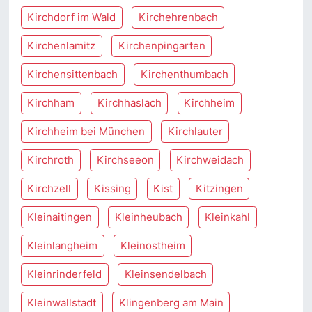
Kirchdorf im Wald
Kirchehrenbach
Kirchenlamitz
Kirchenpingarten
Kirchensittenbach
Kirchenthumbach
Kirchham
Kirchhaslach
Kirchheim
Kirchheim bei München
Kirchlauter
Kirchroth
Kirchseeon
Kirchweidach
Kirchzell
Kissing
Kist
Kitzingen
Kleinaitingen
Kleinheubach
Kleinkahl
Kleinlangheim
Kleinostheim
Kleinrinderfeld
Kleinsendelbach
Kleinwallstadt
Klingenberg am Main