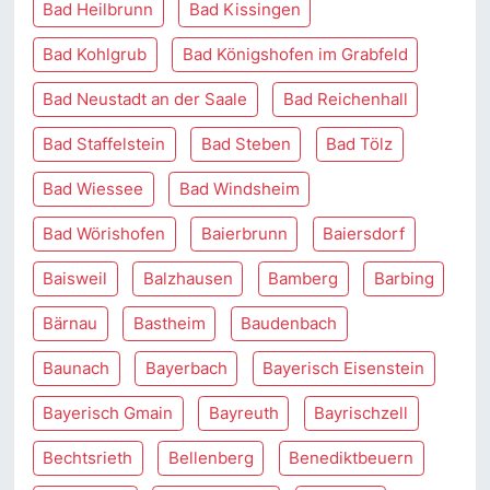
Bad Heilbrunn
Bad Kissingen
Bad Kohlgrub
Bad Königshofen im Grabfeld
Bad Neustadt an der Saale
Bad Reichenhall
Bad Staffelstein
Bad Steben
Bad Tölz
Bad Wiessee
Bad Windsheim
Bad Wörishofen
Baierbrunn
Baiersdorf
Baisweil
Balzhausen
Bamberg
Barbing
Bärnau
Bastheim
Baudenbach
Baunach
Bayerbach
Bayerisch Eisenstein
Bayerisch Gmain
Bayreuth
Bayrischzell
Bechtsrieth
Bellenberg
Benediktbeuern