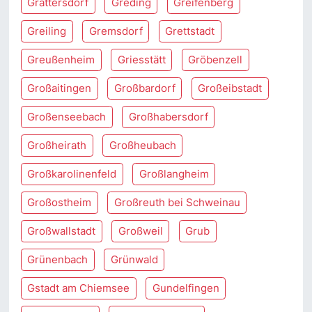
Grattersdorf
Greding
Greifenberg
Greiling
Gremsdorf
Grettstadt
Greußenheim
Griesstätt
Gröbenzell
Großaitingen
Großbardorf
Großeibstadt
Großenseebach
Großhabersdorf
Großheirath
Großheubach
Großkarolinenfeld
Großlangheim
Großostheim
Großreuth bei Schweinau
Großwallstadt
Großweil
Grub
Grünenbach
Grünwald
Gstadt am Chiemsee
Gundelfingen