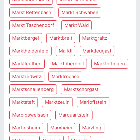
Markt Rettenbach
Markt Schwaben
Markt Taschendorf
Markt Wald
Marktbergel
Marktbreit
Marktgraitz
Marktheidenfeld
Marktl
Marktleugast
Marktleuthen
Marktoberdorf
Marktoffingen
Marktredwitz
Marktrodach
Marktschellenberg
Marktschorgast
Marktsteft
Marktzeuln
Marloffstein
Maroldsweisach
Marquartstein
Martinsheim
Marxheim
Marzling