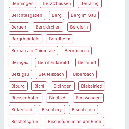
Benningen
Beratzhausen
Berching
Berchtesgaden
Berg
Berg im Gau
Bergen
Bergkirchen
Berglern
Bergrheinfeld
Bergtheim
Bernau am Chiemsee
Bernbeuren
Berngau
Bernhardswald
Bernried
Betzigau
Beutelsbach
Biberbach
Biburg
Bichl
Bidingen
Biebelried
Biessenhofen
Bindlach
Binswangen
Birkenfeld
Bischberg
Bischbrunn
Bischofsgrün
Bischofsheim an der Rhön