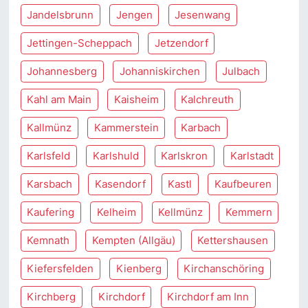
Jandelsbrunn
Jengen
Jesenwang
Jettingen-Scheppach
Jetzendorf
Johannesberg
Johanniskirchen
Julbach
Kahl am Main
Kaisheim
Kalchreuth
Kallmünz
Kammerstein
Karbach
Karlsfeld
Karlshuld
Karlskron
Karlstadt
Karsbach
Kasendorf
Kastl
Kaufbeuren
Kaufering
Kelheim
Kellmünz
Kemmern
Kemnath
Kempten (Allgäu)
Kettershausen
Kiefersfelden
Kienberg
Kirchanschöring
Kirchberg
Kirchdorf
Kirchdorf am Inn