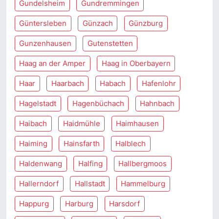
Gundelsheim
Gundremmingen
Güntersleben
Günzach
Günzburg
Gunzenhausen
Gutenstetten
Haag an der Amper
Haag in Oberbayern
Haar
Haarbach
Habach
Hafenlohr
Hagelstadt
Hagenbüchach
Hahnbach
Haibach
Haidmühle
Haimhausen
Haiming
Hainsfarth
Halblech
Haldenwang
Halfing
Hallbergmoos
Hallerndorf
Hallstadt
Hammelburg
Happurg
Harburg
Harsdorf