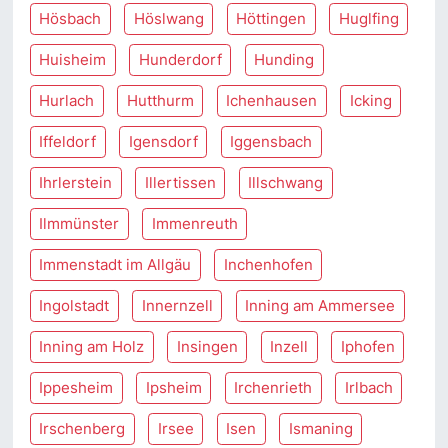
Hösbach
Höslwang
Höttingen
Huglfing
Huisheim
Hunderdorf
Hunding
Hurlach
Hutthurm
Ichenhausen
Icking
Iffeldorf
Igensdorf
Iggensbach
Ihrlerstein
Illertissen
Illschwang
Ilmmünster
Immenreuth
Immenstadt im Allgäu
Inchenhofen
Ingolstadt
Innernzell
Inning am Ammersee
Inning am Holz
Insingen
Inzell
Iphofen
Ippesheim
Ipsheim
Irchenrieth
Irlbach
Irschenberg
Irsee
Isen
Ismaning