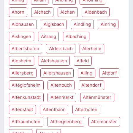
Ahorn
Aichach
Aichen
Aidenbach
Aidhausen
Aiglsbach
Aindling
Ainring
Aislingen
Aitrang
Albaching
Albertshofen
Aldersbach
Alerheim
Alesheim
Aletshausen
Alfeld
Allersberg
Allershausen
Alling
Altdorf
Alteglofsheim
Altenbuch
Altendorf
Altenkunstadt
Altenmarkt
Altenmünster
Altenstadt
Altenthann
Alterhofen
Altfraunhofen
Althegnenberg
Altomünster