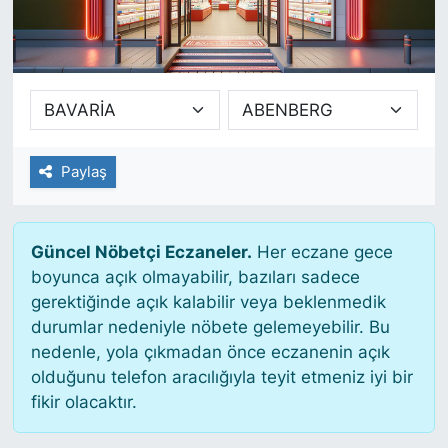
SİYASET
SAĞLIK
Paylaş
Güncel Nöbetçi Eczaneler.
Her eczane gece
boyunca açık olmayabilir, bazıları sadece
gerektiğinde açık kalabilir veya beklenmedik
durumlar nedeniyle nöbete gelemeyebilir. Bu
nedenle, yola çıkmadan önce eczanenin açık
olduğunu telefon aracılığıyla teyit etmeniz iyi bir
fikir olacaktır.