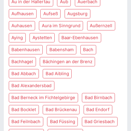
Au in der Hallertau
Aub
Auerbach
Aufhausen
Aufseß
Augsburg
Auhausen
Aura im Sinngrund
Außernzell
Aying
Aystetten
Baar-Ebenhausen
Babenhausen
Babensham
Bach
Bachhagel
Bächingen an der Brenz
Bad Abbach
Bad Aibling
Bad Alexandersbad
Bad Berneck im Fichtelgebirge
Bad Birnbach
Bad Bocklet
Bad Brückenau
Bad Endorf
Bad Feilnbach
Bad Füssing
Bad Griesbach