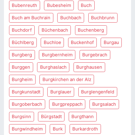
Bubenreuth
Bubesheim
Buch
Buch am Buchrain
Buchbach
Buchbrunn
Buchdorf
Büchenbach
Buchenberg
Büchlberg
Buchloe
Buckenhof
Burgau
Burgberg
Burgbernheim
Burgebrach
Burggen
Burghaslach
Burghausen
Burgheim
Burgkirchen an der Alz
Burgkunstadt
Burglauer
Burglengenfeld
Burgoberbach
Burgpreppach
Burgsalach
Burgsinn
Bürgstadt
Burgthann
Burgwindheim
Burk
Burkardroth