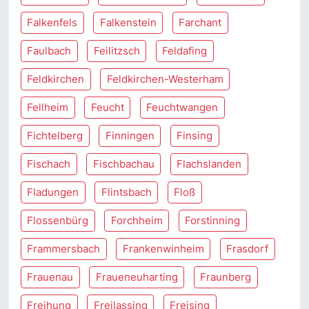
Falkenfels
Falkenstein
Farchant
Faulbach
Feilitzsch
Feldafing
Feldkirchen
Feldkirchen-Westerham
Fellheim
Feucht
Feuchtwangen
Fichtelberg
Finningen
Finsing
Fischach
Fischbachau
Flachslanden
Fladungen
Flintsbach
Floß
Flossenbürg
Forchheim
Forstinning
Frammersbach
Frankenwinheim
Frasdorf
Frauenau
Fraueneuharting
Fraunberg
Freihung
Freilassing
Freising