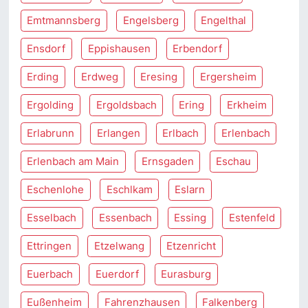
Emtmannsberg
Engelsberg
Engelthal
Ensdorf
Eppishausen
Erbendorf
Erding
Erdweg
Eresing
Ergersheim
Ergolding
Ergoldsbach
Ering
Erkheim
Erlabrunn
Erlangen
Erlbach
Erlenbach
Erlenbach am Main
Ernsgaden
Eschau
Eschenlohe
Eschlkam
Eslarn
Esselbach
Essenbach
Essing
Estenfeld
Ettringen
Etzelwang
Etzenricht
Euerbach
Euerdorf
Eurasburg
Eußenheim
Fahrenzhausen
Falkenberg