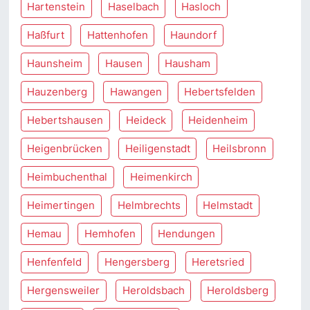
Hartenstein
Haselbach
Hasloch
Haßfurt
Hattenhofen
Haundorf
Haunsheim
Hausen
Hausham
Hauzenberg
Hawangen
Hebertsfelden
Hebertshausen
Heideck
Heidenheim
Heigenbrücken
Heiligenstadt
Heilsbronn
Heimbuchenthal
Heimenkirch
Heimertingen
Helmbrechts
Helmstadt
Hemau
Hemhofen
Hendungen
Henfenfeld
Hengersberg
Heretsried
Hergensweiler
Heroldsbach
Heroldsberg