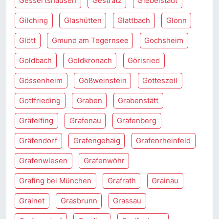
Gessertshausen
Gestratz
Giebelstadt
Gilching
Glashütten
Glattbach
Glonn
Glött
Gmund am Tegernsee
Gochsheim
Goldbach
Goldkronach
Görisried
Gössenheim
Gößweinstein
Gotteszell
Gottfrieding
Graben
Grabenstätt
Gräfelfing
Grafenau
Gräfenberg
Gräfendorf
Grafengehaig
Grafenrheinfeld
Grafenwiesen
Grafenwöhr
Grafing bei München
Grafrath
Grainau
Grainet
Grasbrunn
Grassau