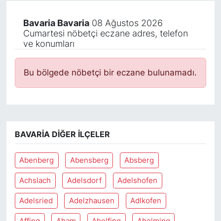
Bavaria Bavaria
08 Ağustos 2026
Cumartesi nöbetçi eczane adres, telefon
ve konumları
Bu bölgede nöbetçi bir eczane bulunamadı.
BAVARIA DIĞER İLÇELER
Abenberg
Abensberg
Absberg
Achslach
Adelsdorf
Adelshofen
Adelsried
Adelzhausen
Adlkofen
Affing
Aham
Aholfing
Aholming