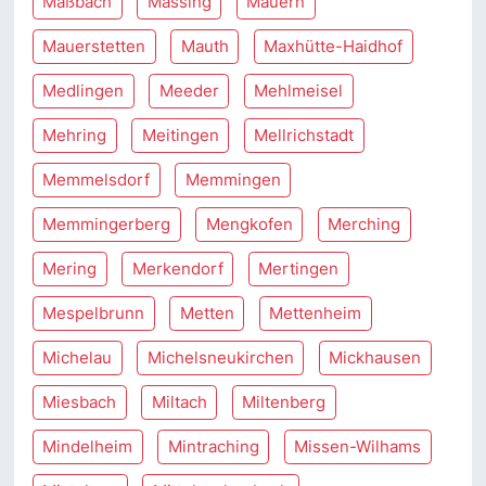
Maßbach
Massing
Mauern
Mauerstetten
Mauth
Maxhütte-Haidhof
Medlingen
Meeder
Mehlmeisel
Mehring
Meitingen
Mellrichstadt
Memmelsdorf
Memmingen
Memmingerberg
Mengkofen
Merching
Mering
Merkendorf
Mertingen
Mespelbrunn
Metten
Mettenheim
Michelau
Michelsneukirchen
Mickhausen
Miesbach
Miltach
Miltenberg
Mindelheim
Mintraching
Missen-Wilhams