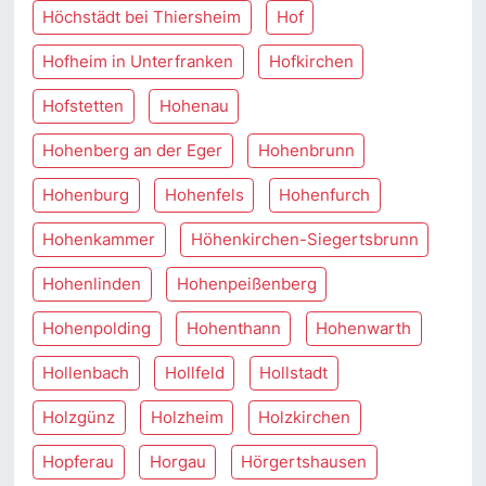
Höchstädt bei Thiersheim
Hof
Hofheim in Unterfranken
Hofkirchen
Hofstetten
Hohenau
Hohenberg an der Eger
Hohenbrunn
Hohenburg
Hohenfels
Hohenfurch
Hohenkammer
Höhenkirchen-Siegertsbrunn
Hohenlinden
Hohenpeißenberg
Hohenpolding
Hohenthann
Hohenwarth
Hollenbach
Hollfeld
Hollstadt
Holzgünz
Holzheim
Holzkirchen
Hopferau
Horgau
Hörgertshausen