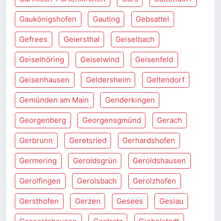
Gaukönigshofen
Gauting
Gebsattel
Gefrees
Geiersthal
Geiselbach
Geiselhöring
Geiselwind
Geisenfeld
Geisenhausen
Geldersheim
Geltendorf
Gemünden am Main
Genderkingen
Georgenberg
Georgensgmünd
Gerach
Gerbrunn
Geretsried
Gerhardshofen
Germering
Geroldsgrün
Geroldshausen
Gerolfingen
Gerolsbach
Gerolzhofen
Gersthofen
Gerzen
Gesees
Geslau