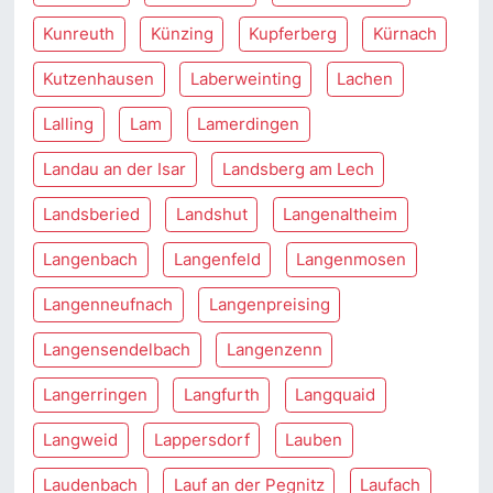
Kunreuth
Künzing
Kupferberg
Kürnach
Kutzenhausen
Laberweinting
Lachen
Lalling
Lam
Lamerdingen
Landau an der Isar
Landsberg am Lech
Landsberied
Landshut
Langenaltheim
Langenbach
Langenfeld
Langenmosen
Langenneufnach
Langenpreising
Langensendelbach
Langenzenn
Langerringen
Langfurth
Langquaid
Langweid
Lappersdorf
Lauben
Laudenbach
Lauf an der Pegnitz
Laufach