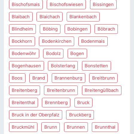
Bischofsmais
Bischofswiesen
Bissingen
Blaibach
Blaichach
Blankenbach
Blindheim
Böbing
Bobingen
Böbrach
Bockhorn
Bodenkirchen
Bodenmais
Bodenwöhr
Bodolz
Bogen
Bogenhausen
Bolsterlang
Bonstetten
Boos
Brand
Brannenburg
Breitbrunn
Breitenberg
Breitenbrunn
Breitengüßbach
Breitenthal
Brennberg
Bruck
Bruck in der Oberpfalz
Bruckberg
Bruckmühl
Brunn
Brunnen
Brunnthal