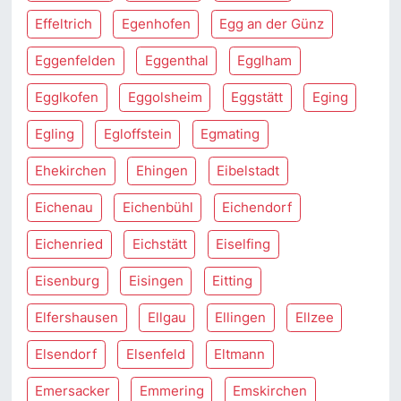
Effeltrich
Egenhofen
Egg an der Günz
Eggenfelden
Eggenthal
Egglham
Egglkofen
Eggolsheim
Eggstätt
Eging
Egling
Egloffstein
Egmating
Ehekirchen
Ehingen
Eibelstadt
Eichenau
Eichenbühl
Eichendorf
Eichenried
Eichstätt
Eiselfing
Eisenburg
Eisingen
Eitting
Elfershausen
Ellgau
Ellingen
Ellzee
Elsendorf
Elsenfeld
Eltmann
Emersacker
Emmering
Emskirchen