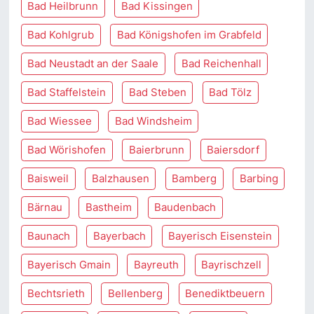
Bad Heilbrunn
Bad Kissingen
Bad Kohlgrub
Bad Königshofen im Grabfeld
Bad Neustadt an der Saale
Bad Reichenhall
Bad Staffelstein
Bad Steben
Bad Tölz
Bad Wiessee
Bad Windsheim
Bad Wörishofen
Baierbrunn
Baiersdorf
Baisweil
Balzhausen
Bamberg
Barbing
Bärnau
Bastheim
Baudenbach
Baunach
Bayerbach
Bayerisch Eisenstein
Bayerisch Gmain
Bayreuth
Bayrischzell
Bechtsrieth
Bellenberg
Benediktbeuern