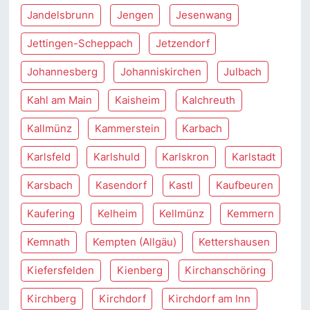
Jandelsbrunn
Jengen
Jesenwang
Jettingen-Scheppach
Jetzendorf
Johannesberg
Johanniskirchen
Julbach
Kahl am Main
Kaisheim
Kalchreuth
Kallmünz
Kammerstein
Karbach
Karlsfeld
Karlshuld
Karlskron
Karlstadt
Karsbach
Kasendorf
Kastl
Kaufbeuren
Kaufering
Kelheim
Kellmünz
Kemmern
Kemnath
Kempten (Allgäu)
Kettershausen
Kiefersfelden
Kienberg
Kirchanschöring
Kirchberg
Kirchdorf
Kirchdorf am Inn