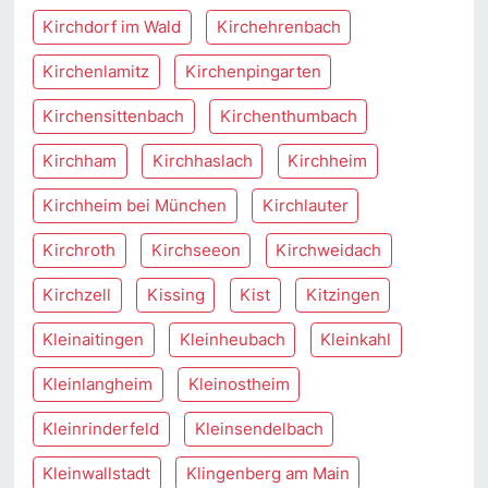
Kirchdorf im Wald
Kirchehrenbach
Kirchenlamitz
Kirchenpingarten
Kirchensittenbach
Kirchenthumbach
Kirchham
Kirchhaslach
Kirchheim
Kirchheim bei München
Kirchlauter
Kirchroth
Kirchseeon
Kirchweidach
Kirchzell
Kissing
Kist
Kitzingen
Kleinaitingen
Kleinheubach
Kleinkahl
Kleinlangheim
Kleinostheim
Kleinrinderfeld
Kleinsendelbach
Kleinwallstadt
Klingenberg am Main