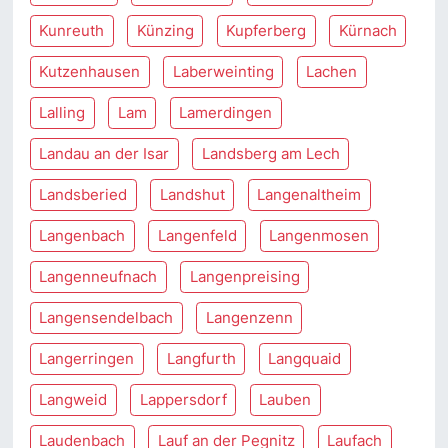
Kunreuth
Künzing
Kupferberg
Kürnach
Kutzenhausen
Laberweinting
Lachen
Lalling
Lam
Lamerdingen
Landau an der Isar
Landsberg am Lech
Landsberied
Landshut
Langenaltheim
Langenbach
Langenfeld
Langenmosen
Langenneufnach
Langenpreising
Langensendelbach
Langenzenn
Langerringen
Langfurth
Langquaid
Langweid
Lappersdorf
Lauben
Laudenbach
Lauf an der Pegnitz
Laufach