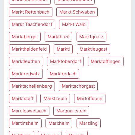
Markt Rettenbach
Markt Schwaben
Markt Taschendorf
Markt Wald
Marktbergel
Marktbreit
Marktgraitz
Marktheidenfeld
Marktl
Marktleugast
Marktleuthen
Marktoberdorf
Marktoffingen
Marktredwitz
Marktrodach
Marktschellenberg
Marktschorgast
Marktsteft
Marktzeuln
Marloffstein
Maroldsweisach
Marquartstein
Martinsheim
Marxheim
Marzling