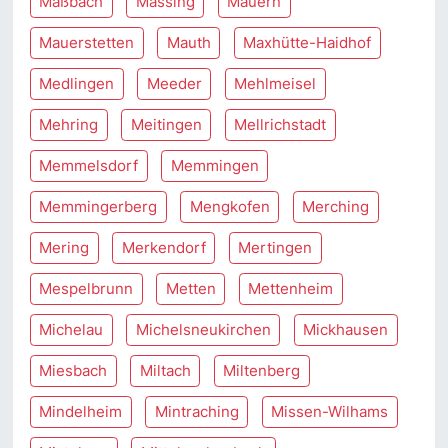
Maßbach
Massing
Mauern
Mauerstetten
Mauth
Maxhütte-Haidhof
Medlingen
Meeder
Mehlmeisel
Mehring
Meitingen
Mellrichstadt
Memmelsdorf
Memmingen
Memmingerberg
Mengkofen
Merching
Mering
Merkendorf
Mertingen
Mespelbrunn
Metten
Mettenheim
Michelau
Michelsneukirchen
Mickhausen
Miesbach
Miltach
Miltenberg
Mindelheim
Mintraching
Missen-Wilhams