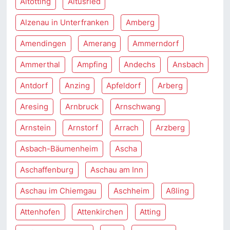
Altötting
Altusried
Alzenau in Unterfranken
Amberg
Amendingen
Amerang
Ammerndorf
Ammerthal
Ampfing
Andechs
Ansbach
Antdorf
Anzing
Apfeldorf
Arberg
Aresing
Arnbruck
Arnschwang
Arnstein
Arnstorf
Arrach
Arzberg
Asbach-Bäumenheim
Ascha
Aschaffenburg
Aschau am Inn
Aschau im Chiemgau
Aschheim
Aßling
Attenhofen
Attenkirchen
Atting