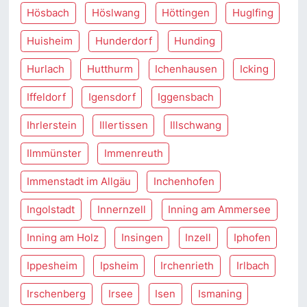
Hösbach
Höslwang
Höttingen
Huglfing
Huisheim
Hunderdorf
Hunding
Hurlach
Hutthurm
Ichenhausen
Icking
Iffeldorf
Igensdorf
Iggensbach
Ihrlerstein
Illertissen
Illschwang
Ilmmünster
Immenreuth
Immenstadt im Allgäu
Inchenhofen
Ingolstadt
Innernzell
Inning am Ammersee
Inning am Holz
Insingen
Inzell
Iphofen
Ippesheim
Ipsheim
Irchenrieth
Irlbach
Irschenberg
Irsee
Isen
Ismaning