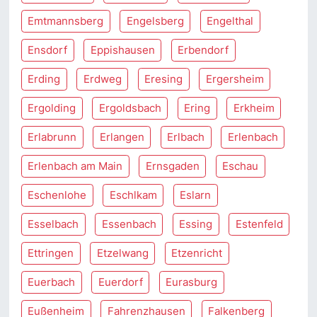
Emtmannsberg
Engelsberg
Engelthal
Ensdorf
Eppishausen
Erbendorf
Erding
Erdweg
Eresing
Ergersheim
Ergolding
Ergoldsbach
Ering
Erkheim
Erlabrunn
Erlangen
Erlbach
Erlenbach
Erlenbach am Main
Ernsgaden
Eschau
Eschenlohe
Eschlkam
Eslarn
Esselbach
Essenbach
Essing
Estenfeld
Ettringen
Etzelwang
Etzenricht
Euerbach
Euerdorf
Eurasburg
Eußenheim
Fahrenzhausen
Falkenberg