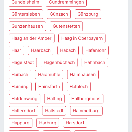
Gundelsheim
Gundremmingen
Güntersleben
Günzach
Günzburg
Gunzenhausen
Gutenstetten
Haag an der Amper
Haag in Oberbayern
Haar
Haarbach
Habach
Hafenlohr
Hagelstadt
Hagenbüchach
Hahnbach
Haibach
Haidmühle
Haimhausen
Haiming
Hainsfarth
Halblech
Haldenwang
Halfing
Hallbergmoos
Hallerndorf
Hallstadt
Hammelburg
Happurg
Harburg
Harsdorf