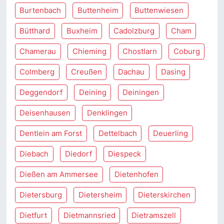
Burtenbach
Buttenheim
Buttenwiesen
Bütthard
Buxheim
Cadolzburg
Cham
Chamerau
Chieming
Chostlarn
Coburg
Colmberg
Creußen
Dachau
Dasing
Deggendorf
Deining
Deiningen
Deisenhausen
Denklingen
Dentlein am Forst
Dettelbach
Deuerling
Diebach
Diedorf
Diespeck
Dießen am Ammersee
Dietenhofen
Dietersburg
Dietersheim
Dieterskirchen
Dietfurt
Dietmannsried
Dietramszell