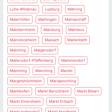
Luhe-Wildenau
Lupburg
Mähring
Maierhöfen
Maihingen
Mainaschaff
Mainbernheim
Mainburg
Mainleus
Mainstockheim
Maisach
Maitenbeth
Malching
Malgersdorf
Mallersdorf-Pfaffenberg
Mammendorf
Mamming
Manching
Mantel
Margetshöchheim
Mariaposching
Marklkofen
Markt Berolzheim
Markt Bibart
Markt Einersheim
Markt Erlbach
Markt Indersdorf
Markt Nordheim