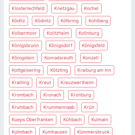
Klosterlechfeld
Knetzgau
Kochel
Köditz
Ködnitz
Köfering
Kohlberg
Kolbermoor
Kolitzheim
Kollnburg
Königsbrunn
Königsdorf
Königsfeld
Königstein
Konradsreuth
Konzell
Kottgeisering
Kötzting
Kraiburg am Inn
Krailling
Kreut
Kreuzwertheim
Krombach
Kronach
Kronburg
Krumbach
Krummennaab
Krün
Kueps Oberfranken
Kühbach
Kulmain
Kulmbach
Kumhausen
Kümmersbruck