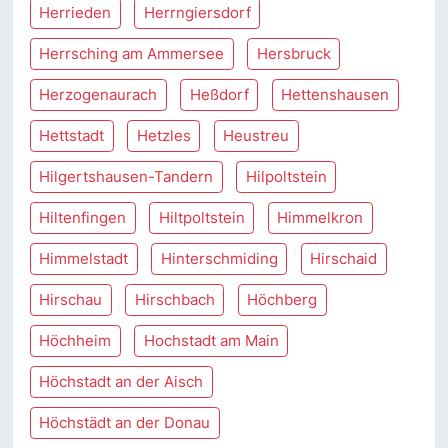
Herrieden
Herrngiersdorf
Herrsching am Ammersee
Hersbruck
Herzogenaurach
Heßdorf
Hettenshausen
Hettstadt
Hetzles
Heustreu
Hilgertshausen-Tandern
Hilpoltstein
Hiltenfingen
Hiltpoltstein
Himmelkron
Himmelstadt
Hinterschmiding
Hirschaid
Hirschau
Hirschbach
Höchberg
Höchheim
Hochstadt am Main
Höchstadt an der Aisch
Höchstädt an der Donau