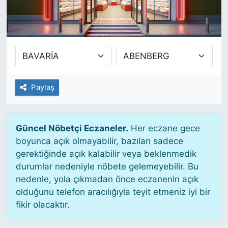
SİYASET
SAĞLIK
Paylaş
Güncel Nöbetçi Eczaneler.
Her eczane gece
boyunca açık olmayabilir, bazıları sadece
gerektiğinde açık kalabilir veya beklenmedik
durumlar nedeniyle nöbete gelemeyebilir. Bu
nedenle, yola çıkmadan önce eczanenin açık
olduğunu telefon aracılığıyla teyit etmeniz iyi bir
fikir olacaktır.