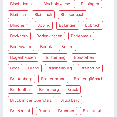
Bischofsmais
Bischofswiesen
Bissingen
Blaibach
Blaichach
Blankenbach
Blindheim
Böbing
Bobingen
Böbrach
Bockhorn
Bodenkirchen
Bodenmais
Bodenwöhr
Bodolz
Bogen
Bogenhausen
Bolsterlang
Bonstetten
Boos
Brand
Brannenburg
Breitbrunn
Breitenberg
Breitenbrunn
Breitengüßbach
Breitenthal
Brennberg
Bruck
Bruck in der Oberpfalz
Bruckberg
Bruckmühl
Brunn
Brunnen
Brunnthal