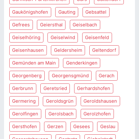
Gaukönigshofen
Gauting
Gebsattel
Gefrees
Geiersthal
Geiselbach
Geiselhöring
Geiselwind
Geisenfeld
Geisenhausen
Geldersheim
Geltendorf
Gemünden am Main
Genderkingen
Georgenberg
Georgensgmünd
Gerach
Gerbrunn
Geretsried
Gerhardshofen
Germering
Geroldsgrün
Geroldshausen
Gerolfingen
Gerolsbach
Gerolzhofen
Gersthofen
Gerzen
Gesees
Geslau