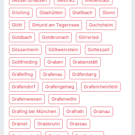
Gessertshausen
Gestratz
Giebelstadt
Gilching
Glashütten
Glattbach
Glonn
Glött
Gmund am Tegernsee
Gochsheim
Goldbach
Goldkronach
Görisried
Gössenheim
Gößweinstein
Gotteszell
Gottfrieding
Graben
Grabenstätt
Gräfelfing
Grafenau
Gräfenberg
Gräfendorf
Grafengehaig
Grafenrheinfeld
Grafenwiesen
Grafenwöhr
Grafing bei München
Grafrath
Grainau
Grainet
Grasbrunn
Grassau