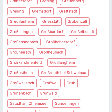
Grattersdorf
Greding
Greifenberg
Greiling
Gremsdorf
Grettstadt
Greußenheim
Griesstätt
Gröbenzell
Großaitingen
Großbardorf
Großeibstadt
Großenseebach
Großhabersdorf
Großheirath
Großheubach
Großkarolinenfeld
Großlangheim
Großostheim
Großreuth bei Schweinau
Großwallstadt
Großweil
Grub
Grünenbach
Grünwald
Gstadt am Chiemsee
Gundelfingen