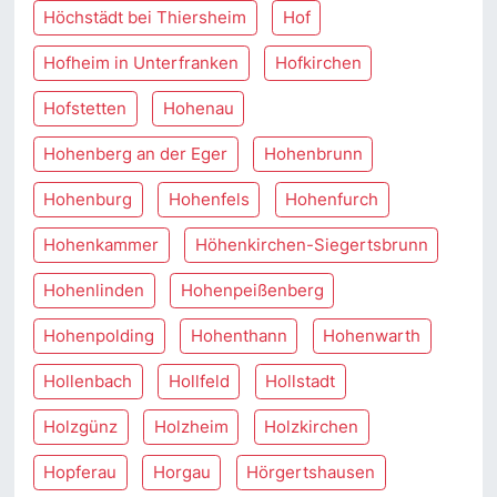
Höchstädt bei Thiersheim
Hof
Hofheim in Unterfranken
Hofkirchen
Hofstetten
Hohenau
Hohenberg an der Eger
Hohenbrunn
Hohenburg
Hohenfels
Hohenfurch
Hohenkammer
Höhenkirchen-Siegertsbrunn
Hohenlinden
Hohenpeißenberg
Hohenpolding
Hohenthann
Hohenwarth
Hollenbach
Hollfeld
Hollstadt
Holzgünz
Holzheim
Holzkirchen
Hopferau
Horgau
Hörgertshausen