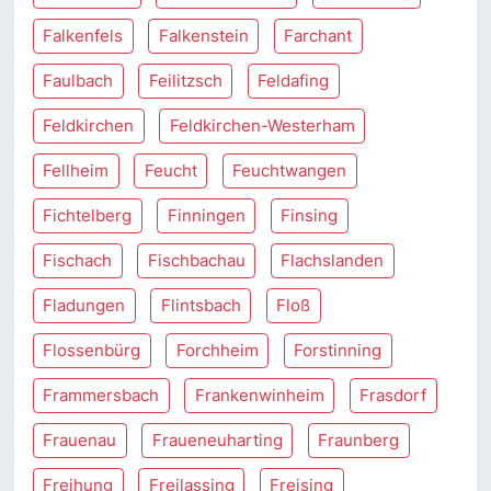
Falkenfels
Falkenstein
Farchant
Faulbach
Feilitzsch
Feldafing
Feldkirchen
Feldkirchen-Westerham
Fellheim
Feucht
Feuchtwangen
Fichtelberg
Finningen
Finsing
Fischach
Fischbachau
Flachslanden
Fladungen
Flintsbach
Floß
Flossenbürg
Forchheim
Forstinning
Frammersbach
Frankenwinheim
Frasdorf
Frauenau
Fraueneuharting
Fraunberg
Freihung
Freilassing
Freising