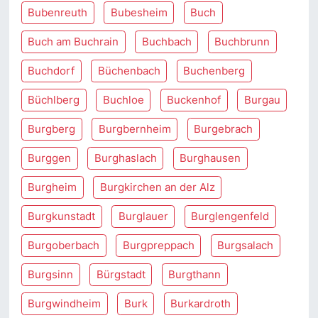
Bubenreuth
Bubesheim
Buch
Buch am Buchrain
Buchbach
Buchbrunn
Buchdorf
Büchenbach
Buchenberg
Büchlberg
Buchloe
Buckenhof
Burgau
Burgberg
Burgbernheim
Burgebrach
Burggen
Burghaslach
Burghausen
Burgheim
Burgkirchen an der Alz
Burgkunstadt
Burglauer
Burglengenfeld
Burgoberbach
Burgpreppach
Burgsalach
Burgsinn
Bürgstadt
Burgthann
Burgwindheim
Burk
Burkardroth