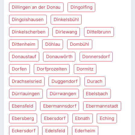
Dillingen an der Donau
Dingolfing
Dingolshausen
Dinkelsbühl
Dinkelscherben
Dirlewang
Dittelbrunn
Dittenheim
Döhlau
Dombühl
Donaustauf
Donauwörth
Donnersdorf
Dorfen
Dorfprozelten
Dormitz
Drachselsried
Duggendorf
Durach
Dürrlauingen
Dürrwangen
Ebelsbach
Ebensfeld
Ebermannsdorf
Ebermannstadt
Ebersberg
Ebersdorf
Ebnath
Eching
Eckersdorf
Edelsfeld
Ederheim