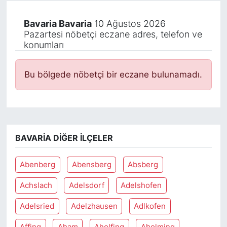
Bavaria Bavaria
10 Ağustos 2026
Pazartesi nöbetçi eczane adres, telefon ve
konumları
Bu bölgede nöbetçi bir eczane bulunamadı.
BAVARIA DIĞER İLÇELER
Abenberg
Abensberg
Absberg
Achslach
Adelsdorf
Adelshofen
Adelsried
Adelzhausen
Adlkofen
Affing
Aham
Aholfing
Aholming