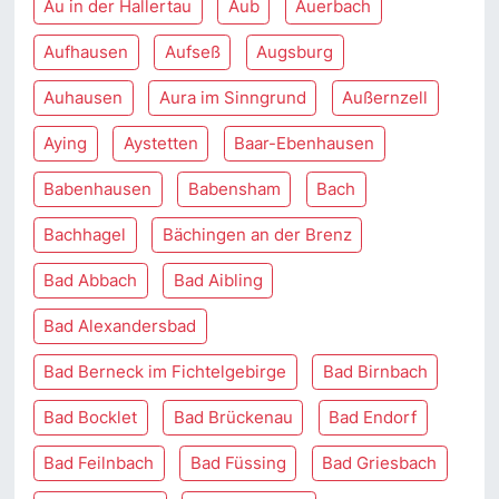
Au in der Hallertau
Aub
Auerbach
Aufhausen
Aufseß
Augsburg
Auhausen
Aura im Sinngrund
Außernzell
Aying
Aystetten
Baar-Ebenhausen
Babenhausen
Babensham
Bach
Bachhagel
Bächingen an der Brenz
Bad Abbach
Bad Aibling
Bad Alexandersbad
Bad Berneck im Fichtelgebirge
Bad Birnbach
Bad Bocklet
Bad Brückenau
Bad Endorf
Bad Feilnbach
Bad Füssing
Bad Griesbach