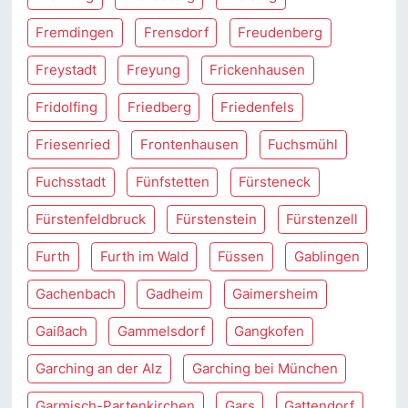
Fremdingen
Frensdorf
Freudenberg
Freystadt
Freyung
Frickenhausen
Fridolfing
Friedberg
Friedenfels
Friesenried
Frontenhausen
Fuchsmühl
Fuchsstadt
Fünfstetten
Fürsteneck
Fürstenfeldbruck
Fürstenstein
Fürstenzell
Furth
Furth im Wald
Füssen
Gablingen
Gachenbach
Gadheim
Gaimersheim
Gaißach
Gammelsdorf
Gangkofen
Garching an der Alz
Garching bei München
Garmisch-Partenkirchen
Gars
Gattendorf