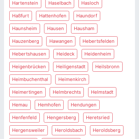
Hartenstein
Haselbach
Hasloch
Haßfurt
Hattenhofen
Haundorf
Haunsheim
Hausen
Hausham
Hauzenberg
Hawangen
Hebertsfelden
Hebertshausen
Heideck
Heidenheim
Heigenbrücken
Heiligenstadt
Heilsbronn
Heimbuchenthal
Heimenkirch
Heimertingen
Helmbrechts
Helmstadt
Hemau
Hemhofen
Hendungen
Henfenfeld
Hengersberg
Heretsried
Hergensweiler
Heroldsbach
Heroldsberg