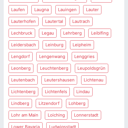
Laufen
Laugna
Lauingen
Lauter
Lauterhofen
Lautertal
Lautrach
Lechbruck
Legau
Lehrberg
Leiblfing
Leidersbach
Leinburg
Leipheim
Lengdorf
Lengenwang
Lenggries
Leonberg
Leuchtenberg
Leupoldsgrün
Leutenbach
Leutershausen
Lichtenau
Lichtenberg
Lichtenfels
Lindau
Lindberg
Litzendorf
Lohberg
Lohr am Main
Loiching
Lonnerstadt
Lower Bavaria
Ludwigsstadt