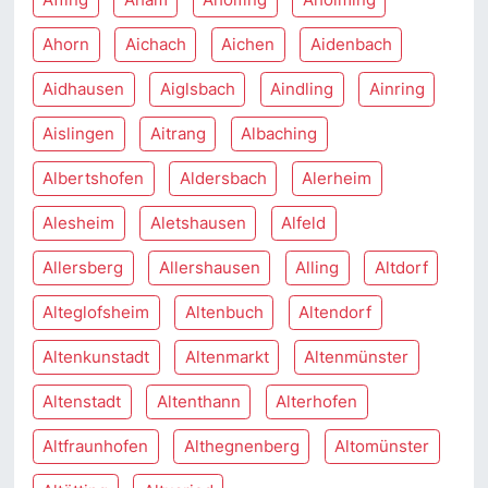
Ahorn
Aichach
Aichen
Aidenbach
Aidhausen
Aiglsbach
Aindling
Ainring
Aislingen
Aitrang
Albaching
Albertshofen
Aldersbach
Alerheim
Alesheim
Aletshausen
Alfeld
Allersberg
Allershausen
Alling
Altdorf
Alteglofsheim
Altenbuch
Altendorf
Altenkunstadt
Altenmarkt
Altenmünster
Altenstadt
Altenthann
Alterhofen
Altfraunhofen
Althegnenberg
Altomünster