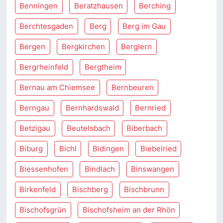
Benningen
Beratzhausen
Berching
Berchtesgaden
Berg
Berg im Gau
Bergen
Bergkirchen
Berglern
Bergrheinfeld
Bergtheim
Bernau am Chiemsee
Bernbeuren
Berngau
Bernhardswald
Bernried
Betzigau
Beutelsbach
Biberbach
Biburg
Bichl
Bidingen
Biebelried
Biessenhofen
Bindlach
Binswangen
Birkenfeld
Bischberg
Bischbrunn
Bischofsgrün
Bischofsheim an der Rhön