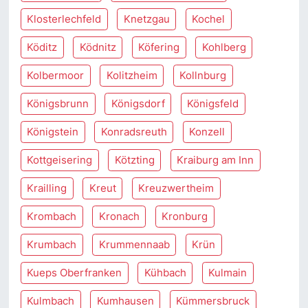
Klosterlechfeld
Knetzgau
Kochel
Köditz
Ködnitz
Köfering
Kohlberg
Kolbermoor
Kolitzheim
Kollnburg
Königsbrunn
Königsdorf
Königsfeld
Königstein
Konradsreuth
Konzell
Kottgeisering
Kötzting
Kraiburg am Inn
Krailling
Kreut
Kreuzwertheim
Krombach
Kronach
Kronburg
Krumbach
Krummennaab
Krün
Kueps Oberfranken
Kühbach
Kulmain
Kulmbach
Kumhausen
Kümmersbruck