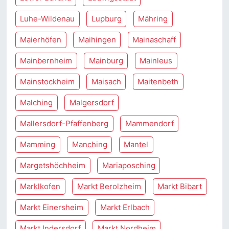
Luhe-Wildenau
Lupburg
Mähring
Maierhöfen
Maihingen
Mainaschaff
Mainbernheim
Mainburg
Mainleus
Mainstockheim
Maisach
Maitenbeth
Malching
Malgersdorf
Mallersdorf-Pfaffenberg
Mammendorf
Mamming
Manching
Mantel
Margetshöchheim
Mariaposching
Marklkofen
Markt Berolzheim
Markt Bibart
Markt Einersheim
Markt Erlbach
Markt Indersdorf
Markt Nordheim