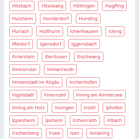
Hösbach
Höslwang
Höttingen
Huglfing
Huisheim
Hunderdorf
Hunding
Hurlach
Hutthurm
Ichenhausen
Icking
Iffeldorf
Igensdorf
Iggensbach
Ihrlerstein
Illertissen
Illschwang
Ilmmünster
Immenreuth
Immenstadt im Allgäu
Inchenhofen
Ingolstadt
Innernzell
Inning am Ammersee
Inning am Holz
Insingen
Inzell
Iphofen
Ippesheim
Ipsheim
Irchenrieth
Irlbach
Irschenberg
Irsee
Isen
Ismaning