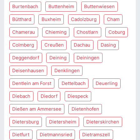
Burtenbach
Buttenheim
Buttenwiesen
Bütthard
Buxheim
Cadolzburg
Cham
Chamerau
Chieming
Chostlarn
Coburg
Colmberg
Creußen
Dachau
Dasing
Deggendorf
Deining
Deiningen
Deisenhausen
Denklingen
Dentlein am Forst
Dettelbach
Deuerling
Diebach
Diedorf
Diespeck
Dießen am Ammersee
Dietenhofen
Dietersburg
Dietersheim
Dieterskirchen
Dietfurt
Dietmannsried
Dietramszell