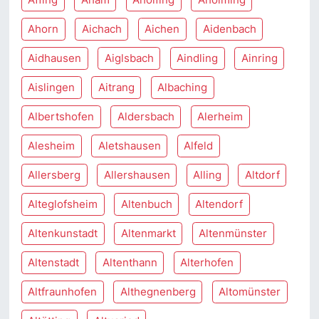
Ahorn
Aichach
Aichen
Aidenbach
Aidhausen
Aiglsbach
Aindling
Ainring
Aislingen
Aitrang
Albaching
Albertshofen
Aldersbach
Alerheim
Alesheim
Aletshausen
Alfeld
Allersberg
Allershausen
Alling
Altdorf
Alteglofsheim
Altenbuch
Altendorf
Altenkunstadt
Altenmarkt
Altenmünster
Altenstadt
Altenthann
Alterhofen
Altfraunhofen
Althegnenberg
Altomünster