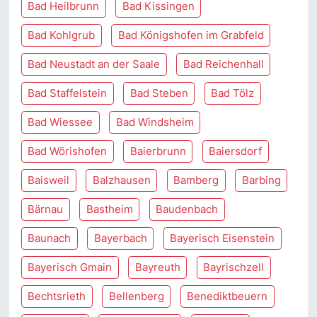
Bad Heilbrunn
Bad Kissingen
Bad Kohlgrub
Bad Königshofen im Grabfeld
Bad Neustadt an der Saale
Bad Reichenhall
Bad Staffelstein
Bad Steben
Bad Tölz
Bad Wiessee
Bad Windsheim
Bad Wörishofen
Baierbrunn
Baiersdorf
Baisweil
Balzhausen
Bamberg
Barbing
Bärnau
Bastheim
Baudenbach
Baunach
Bayerbach
Bayerisch Eisenstein
Bayerisch Gmain
Bayreuth
Bayrischzell
Bechtsrieth
Bellenberg
Benediktbeuern