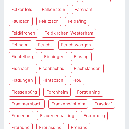
Falkenfels
Falkenstein
Farchant
Faulbach
Feilitzsch
Feldafing
Feldkirchen
Feldkirchen-Westerham
Fellheim
Feucht
Feuchtwangen
Fichtelberg
Finningen
Finsing
Fischach
Fischbachau
Flachslanden
Fladungen
Flintsbach
Floß
Flossenbürg
Forchheim
Forstinning
Frammersbach
Frankenwinheim
Frasdorf
Frauenau
Fraueneuharting
Fraunberg
Freihung
Freilassing
Freising