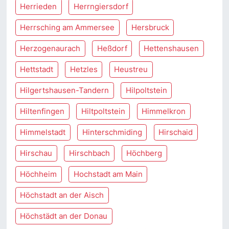
Herrieden
Herrngiersdorf
Herrsching am Ammersee
Hersbruck
Herzogenaurach
Heßdorf
Hettenshausen
Hettstadt
Hetzles
Heustreu
Hilgertshausen-Tandern
Hilpoltstein
Hiltenfingen
Hiltpoltstein
Himmelkron
Himmelstadt
Hinterschmiding
Hirschaid
Hirschau
Hirschbach
Höchberg
Höchheim
Hochstadt am Main
Höchstadt an der Aisch
Höchstädt an der Donau