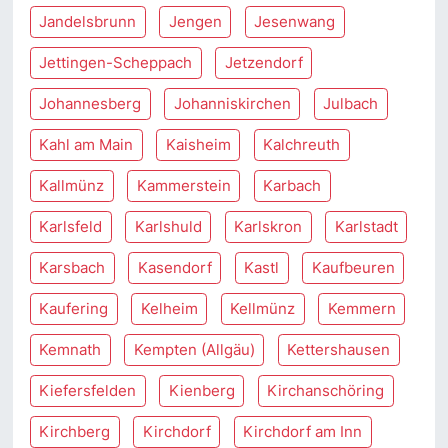
Jandelsbrunn
Jengen
Jesenwang
Jettingen-Scheppach
Jetzendorf
Johannesberg
Johanniskirchen
Julbach
Kahl am Main
Kaisheim
Kalchreuth
Kallmünz
Kammerstein
Karbach
Karlsfeld
Karlshuld
Karlskron
Karlstadt
Karsbach
Kasendorf
Kastl
Kaufbeuren
Kaufering
Kelheim
Kellmünz
Kemmern
Kemnath
Kempten (Allgäu)
Kettershausen
Kiefersfelden
Kienberg
Kirchanschöring
Kirchberg
Kirchdorf
Kirchdorf am Inn