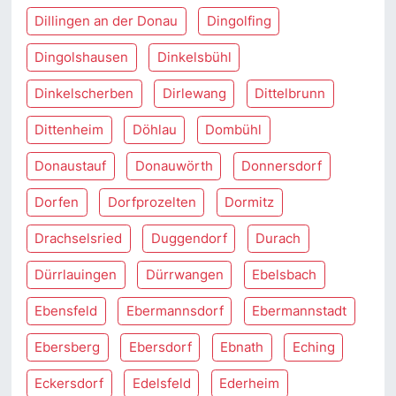
Dillingen an der Donau
Dingolfing
Dingolshausen
Dinkelsbühl
Dinkelscherben
Dirlewang
Dittelbrunn
Dittenheim
Döhlau
Dombühl
Donaustauf
Donauwörth
Donnersdorf
Dorfen
Dorfprozelten
Dormitz
Drachselsried
Duggendorf
Durach
Dürrlauingen
Dürrwangen
Ebelsbach
Ebensfeld
Ebermannsdorf
Ebermannstadt
Ebersberg
Ebersdorf
Ebnath
Eching
Eckersdorf
Edelsfeld
Ederheim