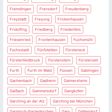
Fremdingen
Frensdorf
Freudenberg
Freystadt
Freyung
Frickenhausen
Fridolfing
Friedberg
Friedenfels
Friesenried
Frontenhausen
Fuchsmühl
Fuchsstadt
Fünfstetten
Fürsteneck
Fürstenfeldbruck
Fürstenstein
Fürstenzell
Furth
Furth im Wald
Füssen
Gablingen
Gachenbach
Gadheim
Gaimersheim
Gaißach
Gammelsdorf
Gangkofen
Garching an der Alz
Garching bei München
Garmisch-Partenkirchen
Gars
Gattendorf