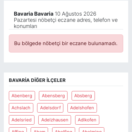
Bavaria Bavaria
10 Ağustos 2026
Pazartesi nöbetçi eczane adres, telefon ve
konumları
Bu bölgede nöbetçi bir eczane bulunamadı.
BAVARIA DIĞER İLÇELER
Abenberg
Abensberg
Absberg
Achslach
Adelsdorf
Adelshofen
Adelsried
Adelzhausen
Adlkofen
Affing
Aham
Aholfing
Aholming