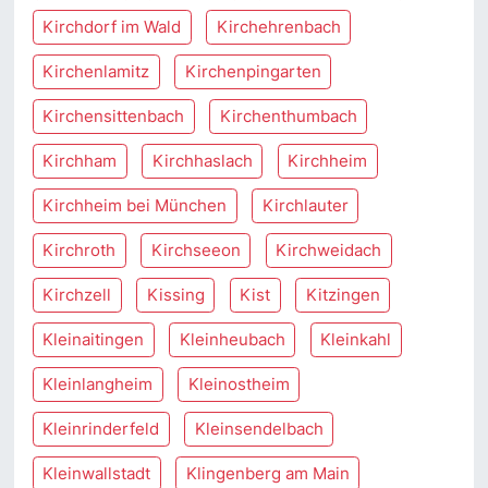
Kirchdorf im Wald
Kirchehrenbach
Kirchenlamitz
Kirchenpingarten
Kirchensittenbach
Kirchenthumbach
Kirchham
Kirchhaslach
Kirchheim
Kirchheim bei München
Kirchlauter
Kirchroth
Kirchseeon
Kirchweidach
Kirchzell
Kissing
Kist
Kitzingen
Kleinaitingen
Kleinheubach
Kleinkahl
Kleinlangheim
Kleinostheim
Kleinrinderfeld
Kleinsendelbach
Kleinwallstadt
Klingenberg am Main