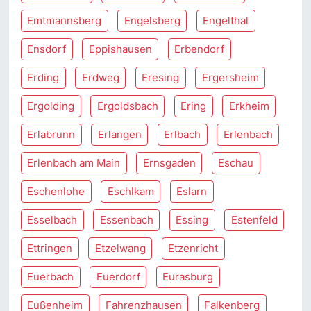
Emtmannsberg
Engelsberg
Engelthal
Ensdorf
Eppishausen
Erbendorf
Erding
Erdweg
Eresing
Ergersheim
Ergolding
Ergoldsbach
Ering
Erkheim
Erlabrunn
Erlangen
Erlbach
Erlenbach
Erlenbach am Main
Ernsgaden
Eschau
Eschenlohe
Eschlkam
Eslarn
Esselbach
Essenbach
Essing
Estenfeld
Ettringen
Etzelwang
Etzenricht
Euerbach
Euerdorf
Eurasburg
Eußenheim
Fahrenzhausen
Falkenberg