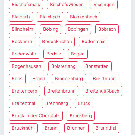
Bischofsmais
Bischofswiesen
Bissingen
Blaibach
Blaichach
Blankenbach
Blindheim
Böbing
Bobingen
Böbrach
Bockhorn
Bodenkirchen
Bodenmais
Bodenwöhr
Bodolz
Bogen
Bogenhausen
Bolsterlang
Bonstetten
Boos
Brand
Brannenburg
Breitbrunn
Breitenberg
Breitenbrunn
Breitengüßbach
Breitenthal
Brennberg
Bruck
Bruck in der Oberpfalz
Bruckberg
Bruckmühl
Brunn
Brunnen
Brunnthal