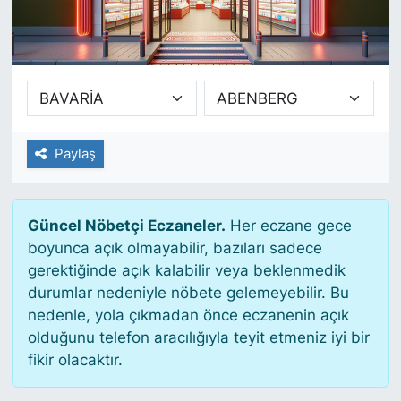
SİYASET
SAĞLIK
Paylaş
Güncel Nöbetçi Eczaneler.
Her eczane gece
boyunca açık olmayabilir, bazıları sadece
gerektiğinde açık kalabilir veya beklenmedik
durumlar nedeniyle nöbete gelemeyebilir. Bu
nedenle, yola çıkmadan önce eczanenin açık
olduğunu telefon aracılığıyla teyit etmeniz iyi bir
fikir olacaktır.