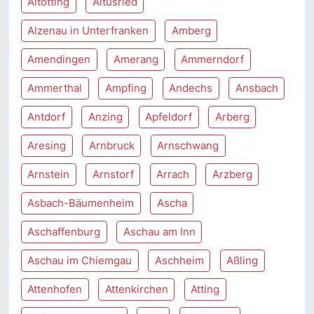
Altötting
Altusried
Alzenau in Unterfranken
Amberg
Amendingen
Amerang
Ammerndorf
Ammerthal
Ampfing
Andechs
Ansbach
Antdorf
Anzing
Apfeldorf
Arberg
Aresing
Arnbruck
Arnschwang
Arnstein
Arnstorf
Arrach
Arzberg
Asbach-Bäumenheim
Ascha
Aschaffenburg
Aschau am Inn
Aschau im Chiemgau
Aschheim
Aßling
Attenhofen
Attenkirchen
Atting