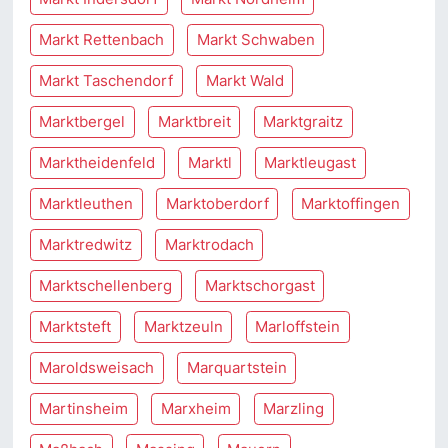
Markt Rettenbach
Markt Schwaben
Markt Taschendorf
Markt Wald
Marktbergel
Marktbreit
Marktgraitz
Marktheidenfeld
Marktl
Marktleugast
Marktleuthen
Marktoberdorf
Marktoffingen
Marktredwitz
Marktrodach
Marktschellenberg
Marktschorgast
Marktsteft
Marktzeuln
Marloffstein
Maroldsweisach
Marquartstein
Martinsheim
Marxheim
Marzling