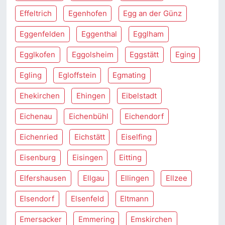
Effeltrich
Egenhofen
Egg an der Günz
Eggenfelden
Eggenthal
Egglham
Egglkofen
Eggolsheim
Eggstätt
Eging
Egling
Egloffstein
Egmating
Ehekirchen
Ehingen
Eibelstadt
Eichenau
Eichenbühl
Eichendorf
Eichenried
Eichstätt
Eiselfing
Eisenburg
Eisingen
Eitting
Elfershausen
Ellgau
Ellingen
Ellzee
Elsendorf
Elsenfeld
Eltmann
Emersacker
Emmering
Emskirchen