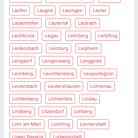
Laufen
Laugna
Lauingen
Lauter
Lauterhofen
Lautertal
Lautrach
Lechbruck
Legau
Lehrberg
Leiblfing
Leidersbach
Leinburg
Leipheim
Lengdorf
Lengenwang
Lenggries
Leonberg
Leuchtenberg
Leupoldsgrün
Leutenbach
Leutershausen
Lichtenau
Lichtenberg
Lichtenfels
Lindau
Lindberg
Litzendorf
Lohberg
Lohr am Main
Loiching
Lonnerstadt
Lower Bavaria
Ludwigsstadt