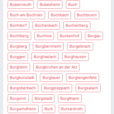
Bubenreuth
Bubesheim
Buch
Buch am Buchrain
Buchbach
Buchbrunn
Buchdorf
Büchenbach
Buchenberg
Büchlberg
Buchloe
Buckenhof
Burgau
Burgberg
Burgbernheim
Burgebrach
Burggen
Burghaslach
Burghausen
Burgheim
Burgkirchen an der Alz
Burgkunstadt
Burglauer
Burglengenfeld
Burgoberbach
Burgpreppach
Burgsalach
Burgsinn
Bürgstadt
Burgthann
Burgwindheim
Burk
Burkardroth