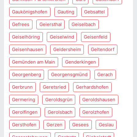
Gaukönigshofen
Gauting
Gebsattel
Gefrees
Geiersthal
Geiselbach
Geiselhöring
Geiselwind
Geisenfeld
Geisenhausen
Geldersheim
Geltendorf
Gemünden am Main
Genderkingen
Georgenberg
Georgensgmünd
Gerach
Gerbrunn
Geretsried
Gerhardshofen
Germering
Geroldsgrün
Geroldshausen
Gerolfingen
Gerolsbach
Gerolzhofen
Gersthofen
Gerzen
Gesees
Geslau