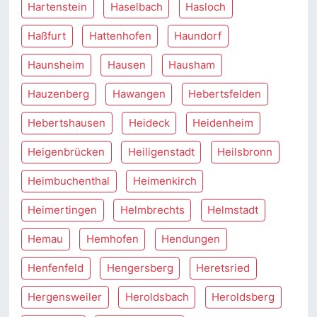
Hartenstein
Haselbach
Hasloch
Haßfurt
Hattenhofen
Haundorf
Haunsheim
Hausen
Hausham
Hauzenberg
Hawangen
Hebertsfelden
Hebertshausen
Heideck
Heidenheim
Heigenbrücken
Heiligenstadt
Heilsbronn
Heimbuchenthal
Heimenkirch
Heimertingen
Helmbrechts
Helmstadt
Hemau
Hemhofen
Hendungen
Henfenfeld
Hengersberg
Heretsried
Hergensweiler
Heroldsbach
Heroldsberg