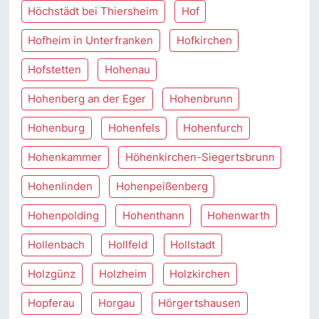
Höchstädt bei Thiersheim
Hof
Hofheim in Unterfranken
Hofkirchen
Hofstetten
Hohenau
Hohenberg an der Eger
Hohenbrunn
Hohenburg
Hohenfels
Hohenfurch
Hohenkammer
Höhenkirchen-Siegertsbrunn
Hohenlinden
Hohenpeißenberg
Hohenpolding
Hohenthann
Hohenwarth
Hollenbach
Hollfeld
Hollstadt
Holzgünz
Holzheim
Holzkirchen
Hopferau
Horgau
Hörgertshausen