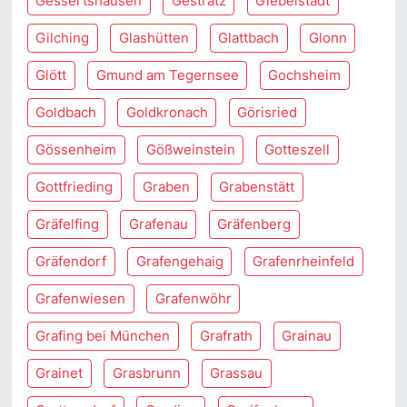
Gessertshausen
Gestratz
Giebelstadt
Gilching
Glashütten
Glattbach
Glonn
Glött
Gmund am Tegernsee
Gochsheim
Goldbach
Goldkronach
Görisried
Gössenheim
Gößweinstein
Gotteszell
Gottfrieding
Graben
Grabenstätt
Gräfelfing
Grafenau
Gräfenberg
Gräfendorf
Grafengehaig
Grafenrheinfeld
Grafenwiesen
Grafenwöhr
Grafing bei München
Grafrath
Grainau
Grainet
Grasbrunn
Grassau