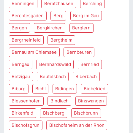
Benningen
Beratzhausen
Berching
Berchtesgaden
Berg
Berg im Gau
Bergen
Bergkirchen
Berglern
Bergrheinfeld
Bergtheim
Bernau am Chiemsee
Bernbeuren
Berngau
Bernhardswald
Bernried
Betzigau
Beutelsbach
Biberbach
Biburg
Bichl
Bidingen
Biebelried
Biessenhofen
Bindlach
Binswangen
Birkenfeld
Bischberg
Bischbrunn
Bischofsgrün
Bischofsheim an der Rhön