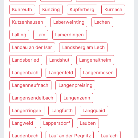
Kunreuth
Künzing
Kupferberg
Kürnach
Kutzenhausen
Laberweinting
Lachen
Lalling
Lam
Lamerdingen
Landau an der Isar
Landsberg am Lech
Landsberied
Landshut
Langenaltheim
Langenbach
Langenfeld
Langenmosen
Langenneufnach
Langenpreising
Langensendelbach
Langenzenn
Langerringen
Langfurth
Langquaid
Langweid
Lappersdorf
Lauben
Laudenbach
Lauf an der Pegnitz
Laufach