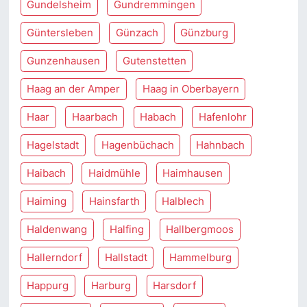
Gundelsheim
Gundremmingen
Güntersleben
Günzach
Günzburg
Gunzenhausen
Gutenstetten
Haag an der Amper
Haag in Oberbayern
Haar
Haarbach
Habach
Hafenlohr
Hagelstadt
Hagenbüchach
Hahnbach
Haibach
Haidmühle
Haimhausen
Haiming
Hainsfarth
Halblech
Haldenwang
Halfing
Hallbergmoos
Hallerndorf
Hallstadt
Hammelburg
Happurg
Harburg
Harsdorf