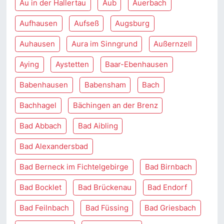
Au in der Hallertau
Aub
Auerbach
Aufhausen
Aufseß
Augsburg
Auhausen
Aura im Sinngrund
Außernzell
Aying
Aystetten
Baar-Ebenhausen
Babenhausen
Babensham
Bach
Bachhagel
Bächingen an der Brenz
Bad Abbach
Bad Aibling
Bad Alexandersbad
Bad Berneck im Fichtelgebirge
Bad Birnbach
Bad Bocklet
Bad Brückenau
Bad Endorf
Bad Feilnbach
Bad Füssing
Bad Griesbach