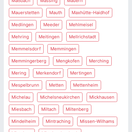
Maßbach
Massing
Mauern
Mauerstetten
Mauth
Maxhütte-Haidhof
Medlingen
Meeder
Mehlmeisel
Mehring
Meitingen
Mellrichstadt
Memmelsdorf
Memmingen
Memmingerberg
Mengkofen
Merching
Mering
Merkendorf
Mertingen
Mespelbrunn
Metten
Mettenheim
Michelau
Michelsneukirchen
Mickhausen
Miesbach
Miltach
Miltenberg
Mindelheim
Mintraching
Missen-Wilhams