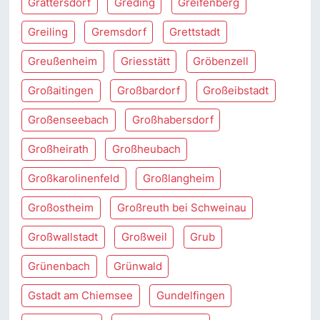
Grattersdorf
Greding
Greifenberg
Greiling
Gremsdorf
Grettstadt
Greußenheim
Griesstätt
Gröbenzell
Großaitingen
Großbardorf
Großeibstadt
Großenseebach
Großhabersdorf
Großheirath
Großheubach
Großkarolinenfeld
Großlangheim
Großostheim
Großreuth bei Schweinau
Großwallstadt
Großweil
Grub
Grünenbach
Grünwald
Gstadt am Chiemsee
Gundelfingen