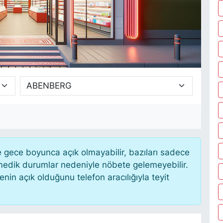
gece boyunca açık olmayabilir, bazıları sadece
nmedik durumlar nedeniyle nöbete gelemeyebilir.
in açık olduğunu telefon aracılığıyla teyit