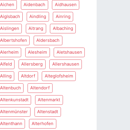
Aichen
Aidenbach
Aidhausen
Aiglsbach
Aindling
Ainring
Aislingen
Aitrang
Albaching
Albertshofen
Aldersbach
Alerheim
Alesheim
Aletshausen
Alfeld
Allersberg
Allershausen
Alling
Altdorf
Alteglofsheim
Altenbuch
Altendorf
Altenkunstadt
Altenmarkt
Altenmünster
Altenstadt
Altenthann
Alterhofen