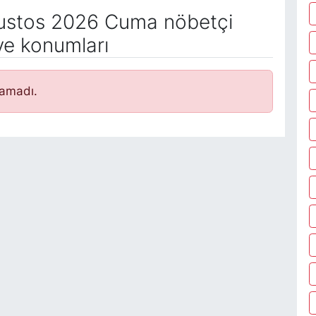
stos 2026 Cuma nöbetçi
ve konumları
namadı.