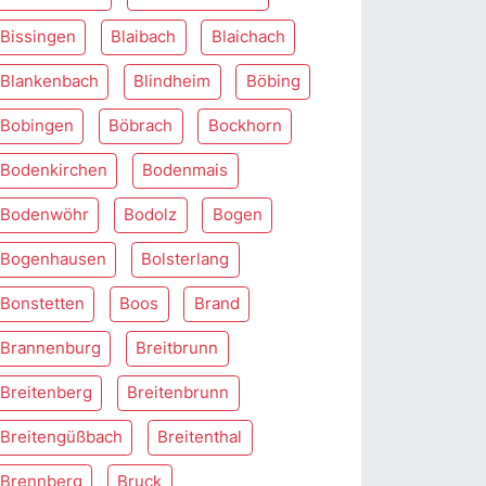
Bissingen
Blaibach
Blaichach
Blankenbach
Blindheim
Böbing
Bobingen
Böbrach
Bockhorn
Bodenkirchen
Bodenmais
Bodenwöhr
Bodolz
Bogen
Bogenhausen
Bolsterlang
Bonstetten
Boos
Brand
Brannenburg
Breitbrunn
Breitenberg
Breitenbrunn
Breitengüßbach
Breitenthal
Brennberg
Bruck