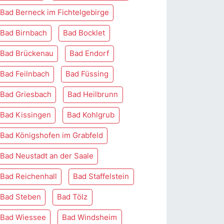
Bad Berneck im Fichtelgebirge
Bad Birnbach
Bad Bocklet
Bad Brückenau
Bad Endorf
Bad Feilnbach
Bad Füssing
Bad Griesbach
Bad Heilbrunn
Bad Kissingen
Bad Kohlgrub
Bad Königshofen im Grabfeld
Bad Neustadt an der Saale
Bad Reichenhall
Bad Staffelstein
Bad Steben
Bad Tölz
Bad Wiessee
Bad Windsheim