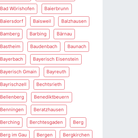
Bad Wörishofen
Baierbrunn
Baiersdorf
Baisweil
Balzhausen
Bamberg
Barbing
Bärnau
Bastheim
Baudenbach
Baunach
Bayerbach
Bayerisch Eisenstein
Bayerisch Gmain
Bayreuth
Bayrischzell
Bechtsrieth
Bellenberg
Benediktbeuern
Benningen
Beratzhausen
Berching
Berchtesgaden
Berg
Berg im Gau
Bergen
Bergkirchen