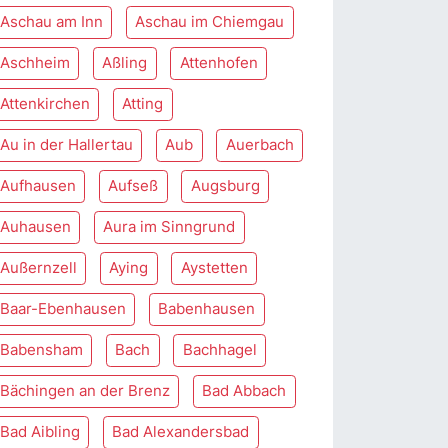
Aschau am Inn
Aschau im Chiemgau
Aschheim
Aßling
Attenhofen
Attenkirchen
Atting
Au in der Hallertau
Aub
Auerbach
Aufhausen
Aufseß
Augsburg
Auhausen
Aura im Sinngrund
Außernzell
Aying
Aystetten
Baar-Ebenhausen
Babenhausen
Babensham
Bach
Bachhagel
Bächingen an der Brenz
Bad Abbach
Bad Aibling
Bad Alexandersbad