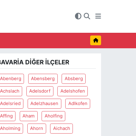
BAVARIA DIĞER İLÇELER
Abenberg
Abensberg
Absberg
Achslach
Adelsdorf
Adelshofen
Adelsried
Adelzhausen
Adlkofen
Affing
Aham
Aholfing
Aholming
Ahorn
Aichach