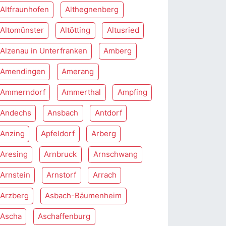
Altfraunhofen
Althegnenberg
Altomünster
Altötting
Altusried
Alzenau in Unterfranken
Amberg
Amendingen
Amerang
Ammerndorf
Ammerthal
Ampfing
Andechs
Ansbach
Antdorf
Anzing
Apfeldorf
Arberg
Aresing
Arnbruck
Arnschwang
Arnstein
Arnstorf
Arrach
Arzberg
Asbach-Bäumenheim
Ascha
Aschaffenburg