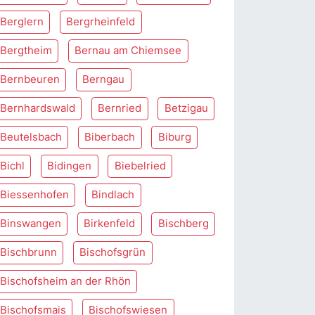
Berglern
Bergrheinfeld
Bergtheim
Bernau am Chiemsee
Bernbeuren
Berngau
Bernhardswald
Bernried
Betzigau
Beutelsbach
Biberbach
Biburg
Bichl
Bidingen
Biebelried
Biessenhofen
Bindlach
Binswangen
Birkenfeld
Bischberg
Bischbrunn
Bischofsgrün
Bischofsheim an der Rhön
Bischofsmais
Bischofswiesen