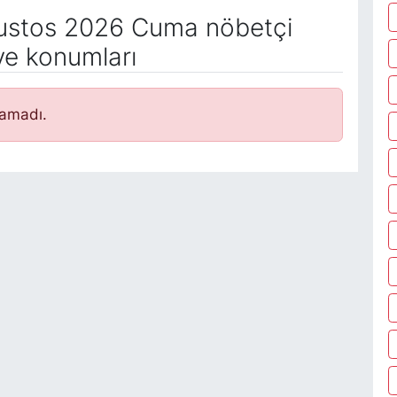
stos 2026 Cuma nöbetçi
ve konumları
namadı.