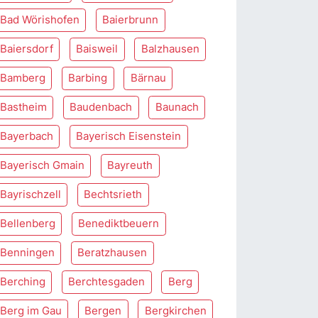
Bad Wörishofen
Baierbrunn
Baiersdorf
Baisweil
Balzhausen
Bamberg
Barbing
Bärnau
Bastheim
Baudenbach
Baunach
Bayerbach
Bayerisch Eisenstein
Bayerisch Gmain
Bayreuth
Bayrischzell
Bechtsrieth
Bellenberg
Benediktbeuern
Benningen
Beratzhausen
Berching
Berchtesgaden
Berg
Berg im Gau
Bergen
Bergkirchen