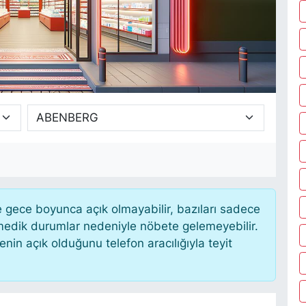
gece boyunca açık olmayabilir, bazıları sadece
nmedik durumlar nedeniyle nöbete gelemeyebilir.
in açık olduğunu telefon aracılığıyla teyit