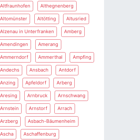
Altfraunhofen
Althegnenberg
Altomünster
Altötting
Altusried
Alzenau in Unterfranken
Amberg
Amendingen
Amerang
Ammerndorf
Ammerthal
Ampfing
Andechs
Ansbach
Antdorf
Anzing
Apfeldorf
Arberg
Aresing
Arnbruck
Arnschwang
Arnstein
Arnstorf
Arrach
Arzberg
Asbach-Bäumenheim
Ascha
Aschaffenburg