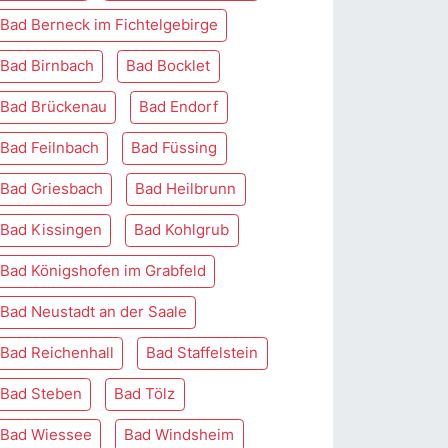
Bad Berneck im Fichtelgebirge
Bad Birnbach
Bad Bocklet
Bad Brückenau
Bad Endorf
Bad Feilnbach
Bad Füssing
Bad Griesbach
Bad Heilbrunn
Bad Kissingen
Bad Kohlgrub
Bad Königshofen im Grabfeld
Bad Neustadt an der Saale
Bad Reichenhall
Bad Staffelstein
Bad Steben
Bad Tölz
Bad Wiessee
Bad Windsheim