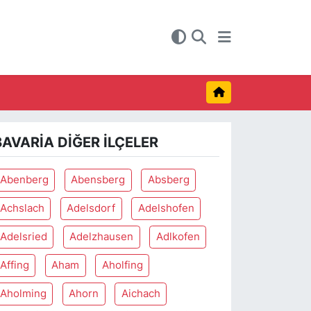
BAVARIA DIĞER İLÇELER
Abenberg
Abensberg
Absberg
Achslach
Adelsdorf
Adelshofen
Adelsried
Adelzhausen
Adlkofen
Affing
Aham
Aholfing
Aholming
Ahorn
Aichach