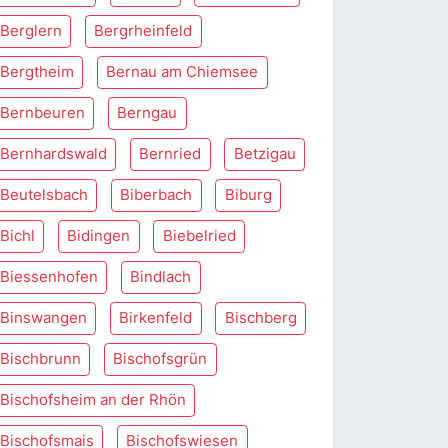
Berglern
Bergrheinfeld
Bergtheim
Bernau am Chiemsee
Bernbeuren
Berngau
Bernhardswald
Bernried
Betzigau
Beutelsbach
Biberbach
Biburg
Bichl
Bidingen
Biebelried
Biessenhofen
Bindlach
Binswangen
Birkenfeld
Bischberg
Bischbrunn
Bischofsgrün
Bischofsheim an der Rhön
Bischofsmais
Bischofswiesen