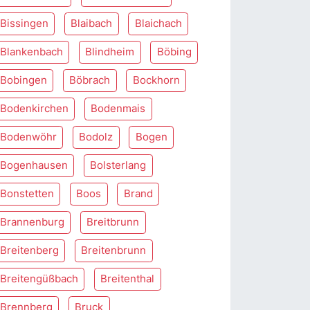
Bissingen
Blaibach
Blaichach
Blankenbach
Blindheim
Böbing
Bobingen
Böbrach
Bockhorn
Bodenkirchen
Bodenmais
Bodenwöhr
Bodolz
Bogen
Bogenhausen
Bolsterlang
Bonstetten
Boos
Brand
Brannenburg
Breitbrunn
Breitenberg
Breitenbrunn
Breitengüßbach
Breitenthal
Brennberg
Bruck