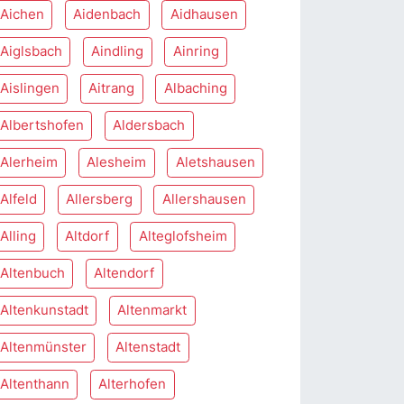
Aichen
Aidenbach
Aidhausen
Aiglsbach
Aindling
Ainring
Aislingen
Aitrang
Albaching
Albertshofen
Aldersbach
Alerheim
Alesheim
Aletshausen
Alfeld
Allersberg
Allershausen
Alling
Altdorf
Alteglofsheim
Altenbuch
Altendorf
Altenkunstadt
Altenmarkt
Altenmünster
Altenstadt
Altenthann
Alterhofen