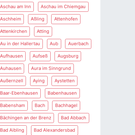
Aschau am Inn
Aschau im Chiemgau
Aschheim
Aßling
Attenhofen
Attenkirchen
Atting
Au in der Hallertau
Aub
Auerbach
Aufhausen
Aufseß
Augsburg
Auhausen
Aura im Sinngrund
Außernzell
Aying
Aystetten
Baar-Ebenhausen
Babenhausen
Babensham
Bach
Bachhagel
Bächingen an der Brenz
Bad Abbach
Bad Aibling
Bad Alexandersbad