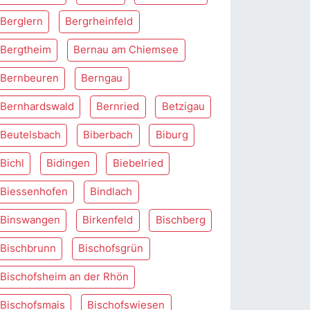
Berglern
Bergrheinfeld
Bergtheim
Bernau am Chiemsee
Bernbeuren
Berngau
Bernhardswald
Bernried
Betzigau
Beutelsbach
Biberbach
Biburg
Bichl
Bidingen
Biebelried
Biessenhofen
Bindlach
Binswangen
Birkenfeld
Bischberg
Bischbrunn
Bischofsgrün
Bischofsheim an der Rhön
Bischofsmais
Bischofswiesen