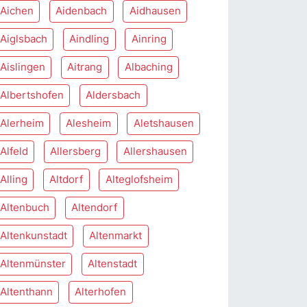
Aichen
Aidenbach
Aidhausen
Aiglsbach
Aindling
Ainring
Aislingen
Aitrang
Albaching
Albertshofen
Aldersbach
Alerheim
Alesheim
Aletshausen
Alfeld
Allersberg
Allershausen
Alling
Altdorf
Alteglofsheim
Altenbuch
Altendorf
Altenkunstadt
Altenmarkt
Altenmünster
Altenstadt
Altenthann
Alterhofen