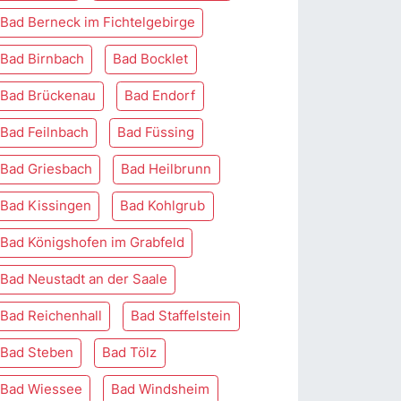
Bad Berneck im Fichtelgebirge
Bad Birnbach
Bad Bocklet
Bad Brückenau
Bad Endorf
Bad Feilnbach
Bad Füssing
Bad Griesbach
Bad Heilbrunn
Bad Kissingen
Bad Kohlgrub
Bad Königshofen im Grabfeld
Bad Neustadt an der Saale
Bad Reichenhall
Bad Staffelstein
Bad Steben
Bad Tölz
Bad Wiessee
Bad Windsheim