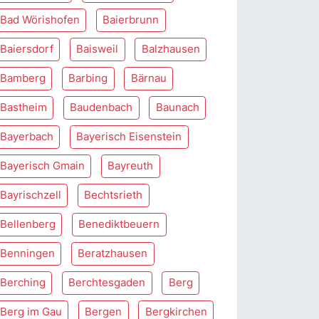
Bad Wörishofen
Baierbrunn
Baiersdorf
Baisweil
Balzhausen
Bamberg
Barbing
Bärnau
Bastheim
Baudenbach
Baunach
Bayerbach
Bayerisch Eisenstein
Bayerisch Gmain
Bayreuth
Bayrischzell
Bechtsrieth
Bellenberg
Benediktbeuern
Benningen
Beratzhausen
Berching
Berchtesgaden
Berg
Berg im Gau
Bergen
Bergkirchen