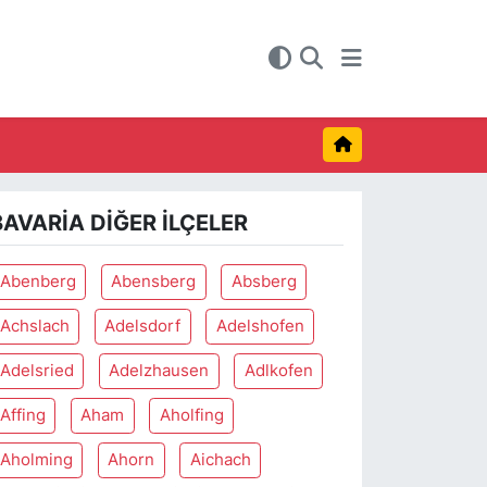
BAVARIA DIĞER İLÇELER
Abenberg
Abensberg
Absberg
Achslach
Adelsdorf
Adelshofen
Adelsried
Adelzhausen
Adlkofen
Affing
Aham
Aholfing
Aholming
Ahorn
Aichach