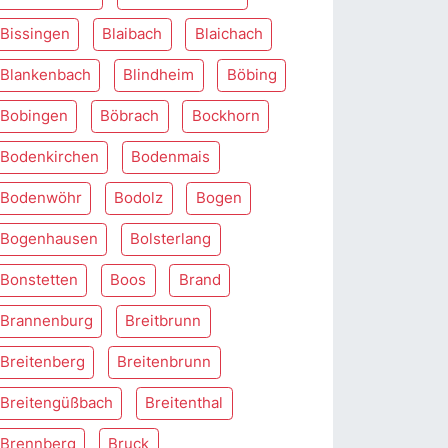
Bissingen
Blaibach
Blaichach
Blankenbach
Blindheim
Böbing
Bobingen
Böbrach
Bockhorn
Bodenkirchen
Bodenmais
Bodenwöhr
Bodolz
Bogen
Bogenhausen
Bolsterlang
Bonstetten
Boos
Brand
Brannenburg
Breitbrunn
Breitenberg
Breitenbrunn
Breitengüßbach
Breitenthal
Brennberg
Bruck