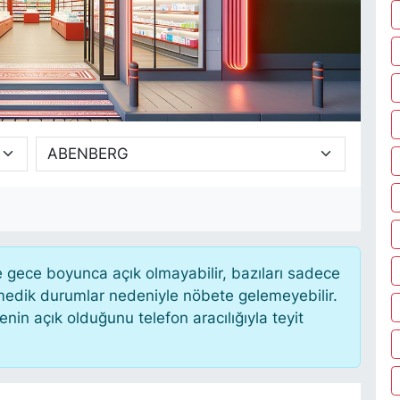
gece boyunca açık olmayabilir, bazıları sadece
nmedik durumlar nedeniyle nöbete gelemeyebilir.
in açık olduğunu telefon aracılığıyla teyit