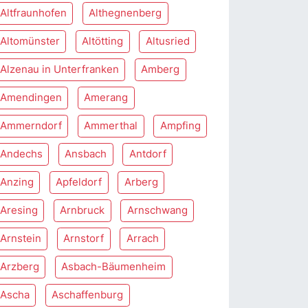
Altfraunhofen
Althegnenberg
Altomünster
Altötting
Altusried
Alzenau in Unterfranken
Amberg
Amendingen
Amerang
Ammerndorf
Ammerthal
Ampfing
Andechs
Ansbach
Antdorf
Anzing
Apfeldorf
Arberg
Aresing
Arnbruck
Arnschwang
Arnstein
Arnstorf
Arrach
Arzberg
Asbach-Bäumenheim
Ascha
Aschaffenburg