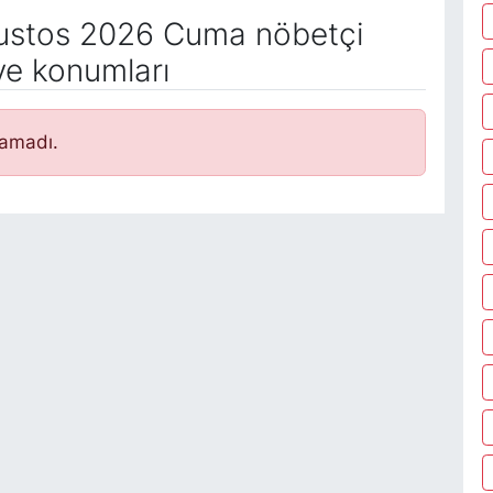
stos 2026 Cuma nöbetçi
ve konumları
namadı.