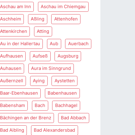
Aschau am Inn
Aschau im Chiemgau
Aschheim
Aßling
Attenhofen
Attenkirchen
Atting
Au in der Hallertau
Aub
Auerbach
Aufhausen
Aufseß
Augsburg
Auhausen
Aura im Sinngrund
Außernzell
Aying
Aystetten
Baar-Ebenhausen
Babenhausen
Babensham
Bach
Bachhagel
Bächingen an der Brenz
Bad Abbach
Bad Aibling
Bad Alexandersbad