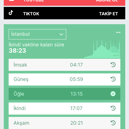
YOUTUBE
ABONE OL
TIKTOK
TAKIP ET
İstanbul
İkindi vaktine kalan süre
38:22
İmsak
04:17
Güneş
05:59
Öğle
13:15
İkindi
17:07
Akşam
20:21