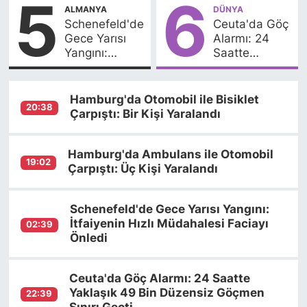
5
6
ALMANYA
DÜNYA
Schenefeld'de
Ceuta'da Göç
Gece Yarısı
Alarmı: 24
Yangını:
Saatte
İtfaiyenin Hızlı
Yaklaşık 49
Müdahalesi
Bin Düzensiz
Faciayı Önledi
Göçmen Sınırı
Hamburg'da Otomobil ile Bisiklet
20:38
Geçti
Çarpıştı: Bir Kişi Yaralandı
Hamburg'da Ambulans ile Otomobil
19:02
Çarpıştı: Üç Kişi Yaralandı
Schenefeld'de Gece Yarısı Yangını:
İtfaiyenin Hızlı Müdahalesi Faciayı
02:39
Önledi
Ceuta'da Göç Alarmı: 24 Saatte
Yaklaşık 49 Bin Düzensiz Göçmen
22:39