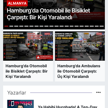
ALMANYA
SİYASET
Hamburg'da Otomobil ile Bisiklet
Çarpıştı: Bir Kişi Yaralandı
SAĞLIK
1
2
3
4
5
6
7
8
9
10
11
12
13
14
15
16
17
18
19
20
Hamburg'da Otomobil
Hamburg'da Ambulans
ile Bisiklet Çarpıştı: Bir
ile Otomobil Çarpıştı:
Kişi Yaralandı
Üç Kişi Yaralandı
Yazarlar
Ya Habibi Hurghada! A Ten-Day