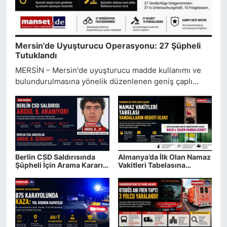
Mersin'de Uyuşturucu Operasyonu: 27 Şüpheli
Tutuklandı
MERSİN – Mersin'de uyuşturucu madde kullanımı ve
bulundurulmasına yönelik düzenlenen geniş çaplı
operasyonda gözaltına alınan 37 şüpheliden 27'si
tutuklandı.
Berlin CSD Saldırısında
Almanya’da İlk Olan Namaz
Şüpheli İçin Arama Kararı:
Vakitleri Tabelasına
Polis Abdul B.’yi Arıyor
Vandallık: Dört Gün Sonra
Siyah Boyayla Tahrip Edildi