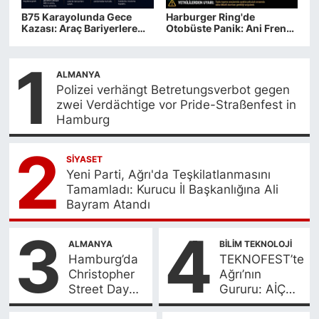
B75 Karayolunda Gece
Harburger Ring'de
Kazası: Araç Bariyerlere
Otobüste Panik: Ani Fren
Çarptı, Yol Kısmen Trafiğe
Sonucu 3 Yolcu Yaralandı
Kapatıldı
1
ALMANYA
Polizei verhängt Betretungsverbot gegen
zwei Verdächtige vor Pride-Straßenfest in
Hamburg
2
SİYASET
Yeni Parti, Ağrı'da Teşkilatlanmasını
Tamamladı: Kurucu İl Başkanlığına Ali
Bayram Atandı
3
4
ALMANYA
BİLİM TEKNOLOJİ
Hamburg’da
TEKNOFEST’te
Christopher
Ağrı’nın
Street Day
Gururu: AİÇÜ
Coşkusu
Takımı Türkiye
İkincisi Oldu