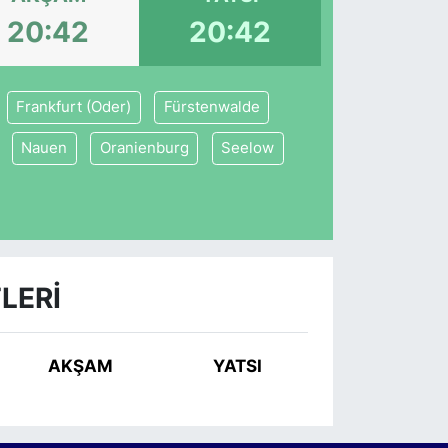
20:42
20:42
Frankfurt (Oder)
Fürstenwalde
Nauen
Oranienburg
Seelow
LERI
AKŞAM
YATSI