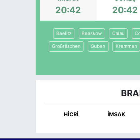
20:42
20:42
SİYASET
SAĞLIK
Beelitz
Beeskow
Calau
Co
Großräschen
Guben
Kremmen
BRA
HİCRİ
İMSAK