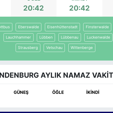
20:42
20:42
ttbus
Eberswalde
Eisenhüttenstadt
Finsterwalde
Lauchhammer
Lübben
Lübbenau
Luckenwalde
Strausberg
Vetschau
Wittenberge
NDENBURG AYLIK NAMAZ VAKIT
GÜNEŞ
ÖĞLE
İKINDI