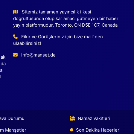
Sitemiz tamamen yayıncılık ilkesi
doğrultusunda olup kar amacı gütmeyen bir haber
yayın platformudur, Toronto, ON D5E 1C7, Canada
Fikir ve Görüşleriniz için bize mail' den
ulaabilirsiniz!
info@manset.de
mak
 da
ca
l
ava Durumu
Namaz Vakitleri
m Manşetler
Son Dakika Haberleri