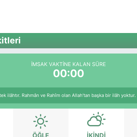
tleri
İMSAK VAKTİNE KALAN SÜRE
00:00
r tek ilâhtır. Rahmân ve Rahîm olan Allah’tan başka bir ilâh yoktur
ÖĞLE
İKINDI