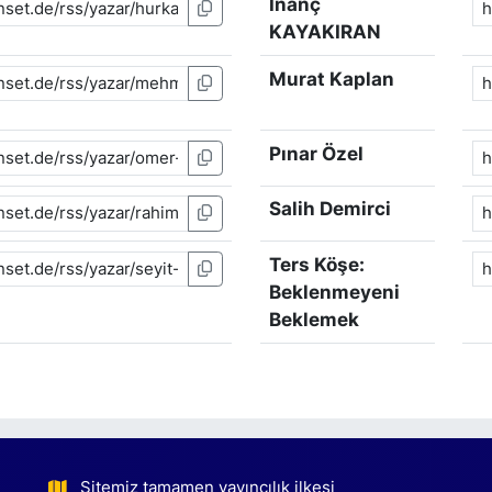
İnanç
KAYAKIRAN
Murat Kaplan
Pınar Özel
Salih Demirci
Ters Köşe:
Beklenmeyeni
Beklemek
Sitemiz tamamen yayıncılık ilkesi