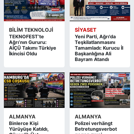
BİLİM TEKNOLOJİ
SİYASET
TEKNOFEST’te
Yeni Parti, Ağrı'da
Ağrı’nın Gururu:
Teşkilatlanmasını
AİÇÜ Takımı Türkiye
Tamamladı: Kurucu İl
İkincisi Oldu
Başkanlığına Ali
Bayram Atandı
ALMANYA
ALMANYA
Binlerce Kişi
Polizei verhängt
Yürüyüşe Katıldı,
Betretungsverbot