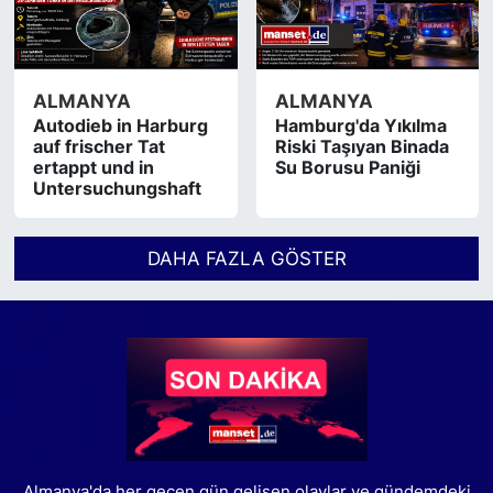
ALMANYA
ALMANYA
Autodieb in Harburg
Hamburg'da Yıkılma
auf frischer Tat
Riski Taşıyan Binada
ertappt und in
Su Borusu Paniği
Untersuchungshaft
DAHA FAZLA GÖSTER
Almanya'da her geçen gün gelişen olaylar ve gündemdeki