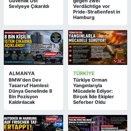
Güvenlik Üst
gegen zwei
Seviyeye Çıkarıldı
Verdächtige vor
Pride-Straßenfest in
Hamburg
ALMANYA
TÜRKİYE
BMW’den Dev
Türkiye Orman
Tasarruf Hamlesi:
Yangınlarıyla
Dünya Genelinde 8
Mücadele Ediyor:
Bin Pozisyon
Birçok İlde Ekipler
Kaldırılacak
Seferber Oldu