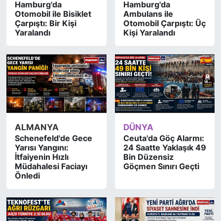
Hamburg'da
Hamburg'da
Otomobil ile Bisiklet
Ambulans ile
SİYASET
Çarpıştı: Bir Kişi
Otomobil Çarpıştı: Üç
Yaralandı
Kişi Yaralandı
SAĞLIK
ALMANYA
DÜNYA
Schenefeld'de Gece
Ceuta'da Göç Alarmı:
Yarısı Yangını:
24 Saatte Yaklaşık 49
İtfaiyenin Hızlı
Bin Düzensiz
Müdahalesi Faciayı
Göçmen Sınırı Geçti
Önledi