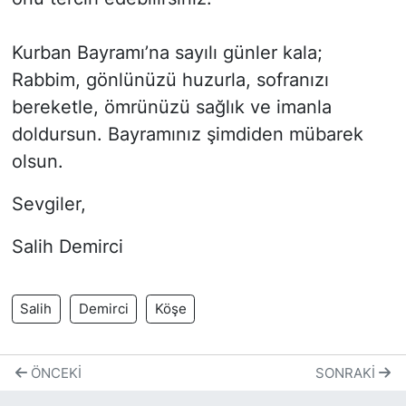
Kurban Bayramı’na sayılı günler kala;
Rabbim, gönlünüzü huzurla, sofranızı
bereketle, ömrünüzü sağlık ve imanla
doldursun. Bayramınız şimdiden mübarek
olsun.
Sevgiler,
Salih Demirci
Salih
Demirci
Köşe
ÖNCEKI
SONRAKI