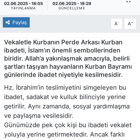
02.06.2025 - 18:05
02.06.2025 - 18:29
YAYINLANMA
GÜNCELLEME
SİYASET
Paylaş
-
+
A
A
SAĞLIK
Vekaletle Kurbanın Perde Arkası Kurban
ibadeti, İslam’ın önemli sembollerinden
biridir. Allah’a yakınlaşmak amacıyla, belirli
şartları taşıyan hayvanların Kurban Bayramı
günlerinde ibadet niyetiyle kesilmesidir.
Hz. İbrahim’in teslimiyetini simgeleyen bu
ibadet, sadakat ve kulluk bilinciyle yerine
getirilir. Aynı zamanda, sosyal yardımlaşma
ve paylaşma vesilesidir.
Günümüzde pek çok kişi bu ibadeti vekalet
yoluyla yerine getirmektedir. Ancak farklı