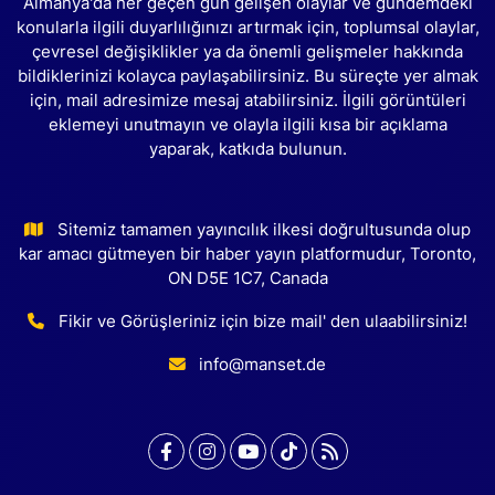
Almanya'da her geçen gün gelişen olaylar ve gündemdeki
konularla ilgili duyarlılığınızı artırmak için, toplumsal olaylar,
çevresel değişiklikler ya da önemli gelişmeler hakkında
bildiklerinizi kolayca paylaşabilirsiniz. Bu süreçte yer almak
için, mail adresimize mesaj atabilirsiniz. İlgili görüntüleri
eklemeyi unutmayın ve olayla ilgili kısa bir açıklama
yaparak, katkıda bulunun.
Sitemiz tamamen yayıncılık ilkesi doğrultusunda olup
kar amacı gütmeyen bir haber yayın platformudur, Toronto,
ON D5E 1C7, Canada
Fikir ve Görüşleriniz için bize mail' den ulaabilirsiniz!
info@manset.de